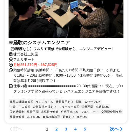
未経験のシステムエンジニア
【別業務なし】フルリモ研修で未経験から、エンジニアデビュー！
株式会社三河屋
フルリモート
月給251,370円～687,525円
勤務時間詳細 実働時間：1日あたり8時間 平均勤務日数：1ヶ月あた
り18日 〜 20日 勤務時間：9:00〜18:00（休憩時間 1時間00分） ※残
業は基本月20時間以下です。
仕事内容 ======================= 20−30代活躍中！ 現在、プロ
グラミング学習を頑張っている システムエンジニアを目指す皆様！
=======================...
業界未経験者歓迎
ランチタイム
社員登用あり
副業・WワークOK
主婦・主夫歓迎
資格取得支援あり
フリーター歓迎
学歴不問
車通勤OK
固定時間制
経験不問
未経験者歓迎
住宅手当あり
フルリモート
交通費全額支給
経験者歓迎
ネイルOK
有資格者歓迎
研修あり
在宅OK
前へ
次へ
1
2
3
4
5