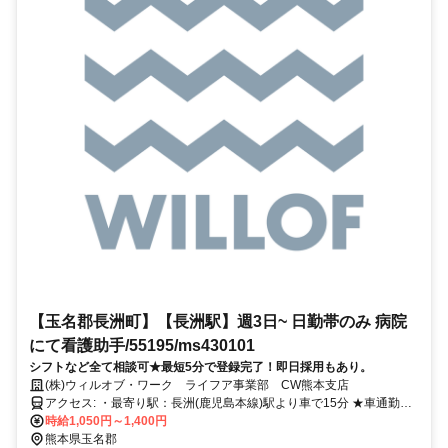
【玉名郡長洲町】【長洲駅】週3日~ 日勤帯のみ 病院
にて看護助手/55195/ms430101
シフトなど全て相談可★最短5分で登録完了！即日採用もあり。
(株)ウィルオブ・ワーク ライフア事業部 CW熊本支店
アクセス: ・最寄り駅：長洲(鹿児島本線)駅より車で15分 ★車通勤可
能です！
時給1,050円～1,400円
熊本県玉名郡