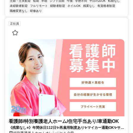
主婦・主夫歓迎
短期
早朝
シフト自由
午後
学歴不問
平日のみOK
転勤なし
未経験者歓迎
フルリモート
経験者歓迎
ネイルOK
残業なし
有資格者歓迎
職種変更なし
研修あり
正社員
看護師/特別養護老人ホーム/住宅手当あり/車通勤OK
《残業なし⭐》年間休日112日✨再雇用制度あり✨マイカー通勤OK✨サポ
ート体制充実の特別養護老人ホームです⭐
特別養護老人ホームオレンジヒル小岱