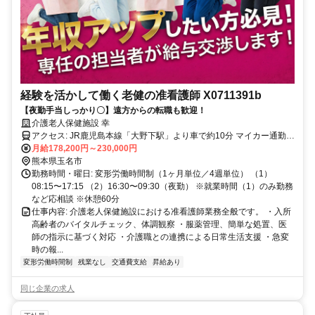
経験を活かして働く老健の准看護師 X0711391b
【夜勤手当しっかり〇】遠方からの転職も歓迎！
介護老人保健施設 幸
アクセス: JR鹿児島本線「大野下駅」より車で約10分 マイカー通勤可
（駐車場あり）
月給178,200円～230,000円
熊本県玉名市
勤務時間・曜日: 変形労働時間制（1ヶ月単位／4週単位） （1）
08:15〜17:15 （2）16:30〜09:30（夜勤） ※就業時間（1）のみ勤務
など応相談 ※休憩60分
仕事内容: 介護老人保健施設における准看護師業務全般です。 ・入所
高齢者のバイタルチェック、体調観察 ・服薬管理、簡単な処置、医
師の指示に基づく対応 ・介護職との連携による日常生活支援 ・急変
時の報...
変形労働時間制
残業なし
交通費支給
昇給あり
同じ企業の求人