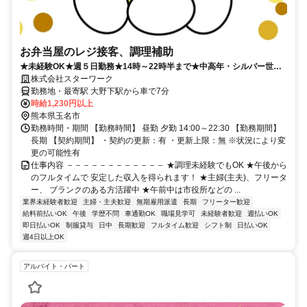
お弁当屋のレジ接客、調理補助
★未経験OK★週５日勤務★14時～22時半まで★中高年・シルバー世代
活躍中★
株式会社スターワーク
勤務地・最寄駅 大野下駅から車で7分
時給1,230円以上
熊本県玉名市
勤務時間・期間 【勤務時間】 昼勤 夕勤 14:00～22:30 【勤務期間】
長期 【契約期間】 ・契約の更新：有 ・更新上限：無 ※状況により変
更の可能性有
仕事内容 －－－－－－－－－－－－ ★調理未経験でもOK ★午後から
のフルタイムで 安定した収入を得られます！ ★主婦(主夫)、フリータ
ー、 ブランクのある方活躍中 ★午前中は市役所などの ...
業界未経験者歓迎
主婦・主夫歓迎
無期雇用派遣
長期
フリーター歓迎
給料前払いOK
午後
学歴不問
車通勤OK
職場見学可
未経験者歓迎
週払いOK
即日払いOK
制服貸与
日中
長期歓迎
フルタイム歓迎
シフト制
日払いOK
週4日以上OK
アルバイト・パート