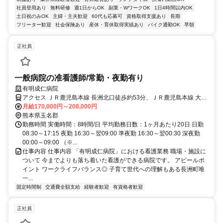
社員登用あり
無料研修
週1日からOK
副業・WワークOK
1日4時間以内OK
土日祝のみOK
主婦・主夫歓迎
60代も応募可
資格取得支援あり
長期
フリーター歓迎
社会保険あり
産休・育休取得実績あり
バイク通勤OK
早朝
正社員
一般病院の准看護師/常勤・夜勤有り
有明成仁病院
アクセス ＪＲ鹿児島本線 長洲北口徒歩約53分、ＪＲ鹿児島本線 大野
下北口徒歩約57分、ＪＲ鹿児島本線 玉名北口徒歩約82分
月給170,000円～208,000円
熊本県玉名郡
勤務時間 実働時間：8時間/日 平均勤務日数：1ヶ月あたり20日 日勤
08:30～17:15 夜勤 16:30～翌09:00 準夜勤 16:30～翌00:30 深夜勤
00:00～09:00 （※...
仕事内容 仕事内容 「有明成仁病院」における看護業務 職場・施設に
ついて 今までよりも落ち着いた看護ができる病院です。 アピールポ
イント ワークライフバランス◎ 子育て世代への理解もある長洲町唯
一...
固定時間制
交通費全額支給
経験者歓迎
有資格者歓迎
正社員