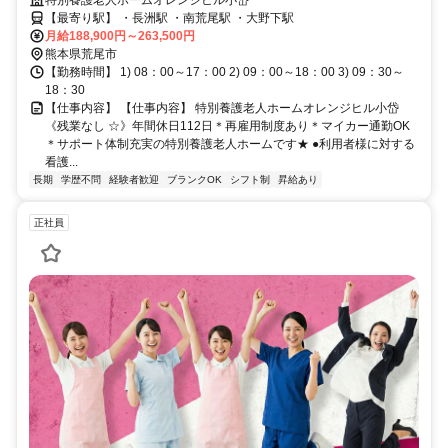
【最寄り駅】 ・長洲駅 ・南荒尾駅 ・大野下駅
月給188,900円～263,500円
熊本県荒尾市
【勤務時間】 1) 08：00～17：00 2) 09：00～18：00 3) 09：30～
18：30
【仕事内容】 【仕事内容】 特別養護老人ホームオレンジヒル小岱
《残業なし ☆》年間休日112日＊再雇用制度あり＊マイカー通勤OK
＊サポート体制充実の特別養護老人ホームです★ ●利用者様に対する
看護...
長期
学歴不問
経験者歓迎
ブランクOK
シフト制
昇給あり
正社員