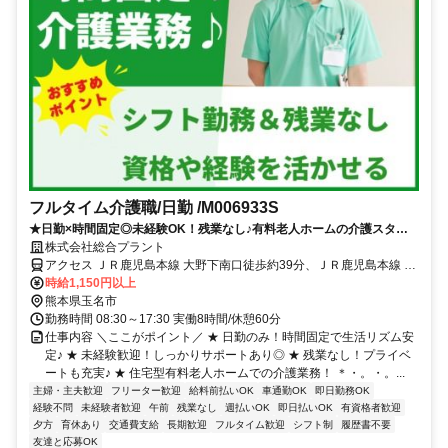
フルタイム介護職/日勤 /M006933S
★日勤×時間固定◎未経験OK！残業なし♪有料老人ホームの介護スタッ
フ
株式会社総合プラント
アクセス ＪＲ鹿児島本線 大野下南口徒歩約39分、ＪＲ鹿児島本線 玉
名南口徒歩約58分、ＪＲ鹿児島本線 長洲南口徒歩約90分 熊本県玉名
時給1,150円以上
市岱明町高道
熊本県玉名市
勤務時間 08:30～17:30 実働8時間/休憩60分
仕事内容 ＼ここがポイント／ ★ 日勤のみ！時間固定で生活リズム安
定♪ ★ 未経験歓迎！しっかりサポートあり◎ ★ 残業なし！プライベ
ートも充実♪ ★ 住宅型有料老人ホームでの介護業務！ ＊・。・。...
主婦・主夫歓迎
フリーター歓迎
給料前払いOK
車通勤OK
即日勤務OK
経験不問
未経験者歓迎
午前
残業なし
週払いOK
即日払いOK
有資格者歓迎
夕方
育休あり
交通費支給
長期歓迎
フルタイム歓迎
シフト制
履歴書不要
友達と応募OK