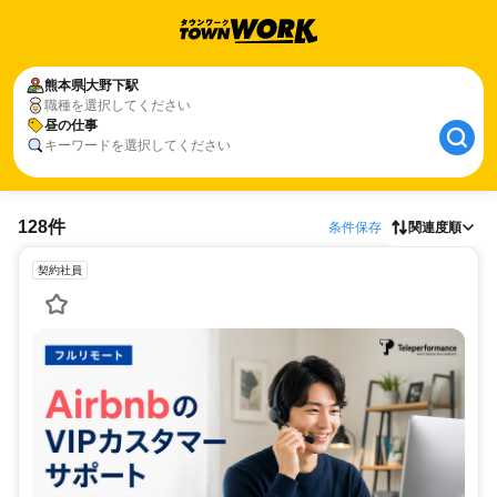
熊本県
大野下駅
職種を選択してください
昼の仕事
キーワードを選択してください
128件
条件保存
関連度順
契約社員