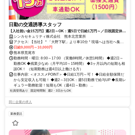
日勤の交通誘導スタッフ
【入社祝い金15万円】週2日～OK：週5日で日給1万円～／日祝固定休み
／未経験OK／WワークOK／日給全額保障／健康サポートあり
シンカセキュリティ株式会社 熊本北営業所
アクセス: 【当社】 * 「大野下駅」より車10分 * 現場へは当社へ集合
後、社用車で移動します。
日給9,000円～10,000円
熊本県荒尾市
勤務時間・曜日: 8:00～17:00 （実働8時間／休憩1時間） ◆週2日～
勤務OK ◆残業少なめ（月平均10～15時間） ◆3ヶ月以内の短期も相
談OK！ （短期勤務は週4日以上働ける方）
仕事内容: ＜オススメPOINT＞ ◆日給1万円～可！ ◆日給全額保障だ
から安定収入も可能！ ◆週2～3日OK：週5日勤務で給与UP ◆長期レ
ギュラー勤務歓迎！短期もOK（週4日～勤務） ...
社員登用あり
固定時間制
週2・3日からOK
同じ企業の求人
業務委託