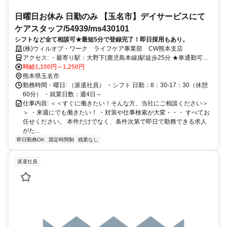
日曜日お休み 日勤のみ 【玉名市】デイサービスにて
ケアスタッフ/54939/ms430101
シフトなど全て相談可★最短5分で登録完了！即日採用もあり。
(株)ウィルオブ・ワーク ライフケア事業部 CW熊本支店
アクセス: ・最寄り駅：大野下(鹿児島本線)駅徒歩25分 ★車通勤可能
です
時給1,100円～1,250円
熊本県玉名市
勤務時間・曜日: （派遣社員） ・シフト 日勤：8：30-17：30（休憩
60分） ・就業日数：週4日～
仕事内容: ＜＜すぐに働きたい！そんな方、当社にご相談ください＞
＞ ・来週にでも働きたい！ ・対策や仕事検索が大変・・・ すべてお
任せください。 本件だけでなく、条件次第で即日で勤務できる求人
がた...
即日勤務OK
固定時間制
残業なし
派遣社員