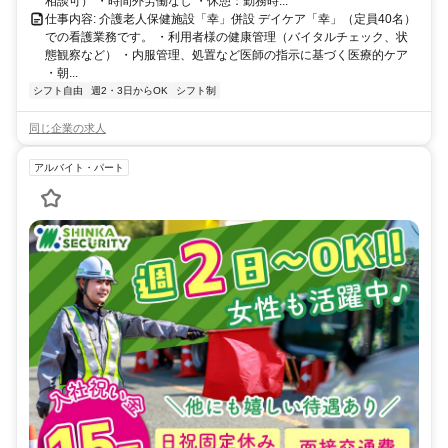
相談可） ・時間外労働なし ・休憩：勤務時...
仕事内容: 介護老人保健施設「幸」併設 デイケア「幸」（定員40名）
での看護業務です。 ・利用者様の健康管理（バイタルチェック、状
態観察など） ・内服管理、処置など医師の指示に基づく医療的ケア
・朝...
シフト自由
週2・3日からOK
シフト制
同じ企業の求人
アルバイト・パート