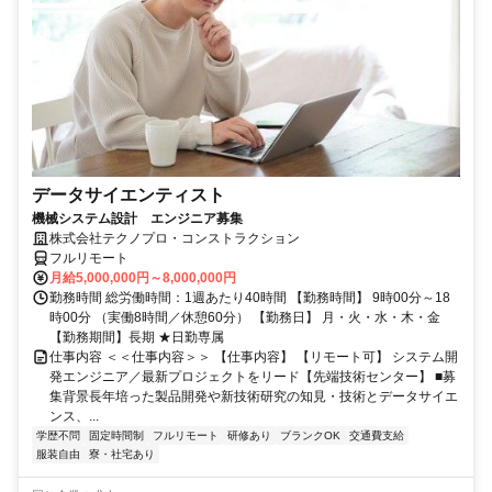
データサイエンティスト
機械システム設計 エンジニア募集
株式会社テクノプロ・コンストラクション
フルリモート
月給5,000,000円～8,000,000円
勤務時間 総労働時間：1週あたり40時間 【勤務時間】 9時00分～18
時00分 （実働8時間／休憩60分） 【勤務日】 月・火・水・木・金
【勤務期間】長期 ★日勤専属
仕事内容 ＜＜仕事内容＞＞ 【仕事内容】 【リモート可】 システム開
発エンジニア／最新プロジェクトをリード【先端技術センター】 ■募
集背景長年培った製品開発や新技術研究の知見・技術とデータサイエ
ンス、...
学歴不問
固定時間制
フルリモート
研修あり
ブランクOK
交通費支給
服装自由
寮・社宅あり