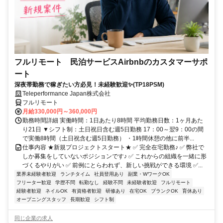
フルリモート 民泊サービスAirbnbのカスタマーサポ
ート
深夜帯勤務で稼ぎたい方必見！未経験歓迎✨(TP18PSM)
Teleperformance Japan株式会社
フルリモート
月給330,000円～360,000円
勤務時間詳細 実働時間：1日あたり8時間 平均勤務日数：1ヶ月あた
り21日 ▼シフト制：土日祝日含む週5日勤務 17：00～翌9：00の間
で実働8時間（土日祝含む週5日勤務） ・1時間休憩の他に前半...
仕事内容 ★新規プロジェクトスタート★ ✅ 完全在宅勤務♪ ✅ 弊社で
しか募集をしていないポジションです♪ ✅ これからの組織を一緒に形
づくるやりがい ✅ 前例にとらわれず、新しい挑戦ができる環境 ✅...
業界未経験者歓迎
ランチタイム
社員登用あり
副業・WワークOK
フリーター歓迎
学歴不問
転勤なし
経験不問
未経験者歓迎
フルリモート
経験者歓迎
ネイルOK
有資格者歓迎
研修あり
在宅OK
ブランクOK
育休あり
オープニングスタッフ
長期歓迎
シフト制
同じ企業の求人