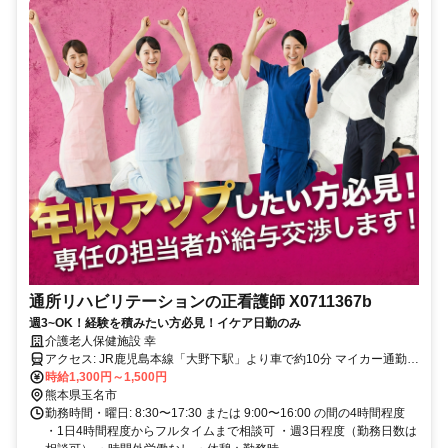
通所リハビリテーションの正看護師 X0711367b
週3~OK！経験を積みたい方必見！イケア日勤のみ
介護老人保健施設 幸
アクセス: JR鹿児島本線「大野下駅」より車で約10分 マイカー通勤可
（駐車場あり）
時給1,300円～1,500円
熊本県玉名市
勤務時間・曜日: 8:30〜17:30 または 9:00〜16:00 の間の4時間程度
・1日4時間程度からフルタイムまで相談可 ・週3日程度（勤務日数は