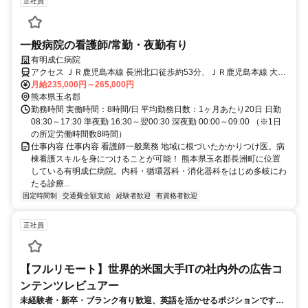
正社員
一般病院の看護師/常勤・夜勤有り
有明成仁病院
アクセス ＪＲ鹿児島本線 長洲北口徒歩約53分、ＪＲ鹿児島本線 大野
下北口徒歩約57分、ＪＲ鹿児島本線 玉名北口徒歩約82分
月給235,000円～265,000円
熊本県玉名郡
勤務時間 実働時間：8時間/日 平均勤務日数：1ヶ月あたり20日 日勤
08:30～17:30 準夜勤 16:30～翌00:30 深夜勤 00:00～09:00 （※1日
の所定労働時間数8時間）
仕事内容 仕事内容 看護師一般業務 地域に根づいたかかりつけ医。病
棟看護スキルを身につけることが可能！ 熊本県玉名郡長洲町に位置
している有明成仁病院。内科・循環器科・消化器科をはじめ多岐にわ
たる診療...
固定時間制
交通費全額支給
経験者歓迎
有資格者歓迎
正社員
【フルリモート】世界的米国大手ITの社内外の広告コ
ンテンツレビュアー
未経験者・新卒・ブランク有り歓迎、英語を活かせるポジションです。