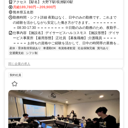
アクセス 【駅名】 大野下駅/長洲駅/0駅
月給189,780円～209,900円
熊本県玉名郡
勤務時間・シフト詳細 夜勤はなく、日中のみの勤務です。これまで
の経験を活かしながら安定した働き方ができます。 ＝＝＝＝＝＝＝
＝ 08:30-17:30 ＝＝＝＝＝＝＝＝ ※日勤のみの勤務のため、夜勤手...
仕事内容 【施設名】:デイサービスハルコスモス 【施設形態】:デイサ
ービス事業所 【雇用形態】:正社員 【募集職種】:介護職員 ＝＝＝＝
＝＝＝＝ お持ちの資格やご経験を活かして、日中の時間帯の業務を...
産休・育休取得実績あり
車通勤OK
有資格者歓迎
社会保険完備
賞与あり
交通費支給
シフト制
同じ企業の求人
契約社員