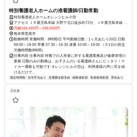
特別養護老人ホームの准看護師/日勤常勤
特別養護老人ホームオレンジヒル小岱
アクセス ＪＲ鹿児島本線 大野下北口徒歩約72分、ＪＲ鹿児島本線 長
洲北口徒歩約77分、ＪＲ鹿児島本線 南荒尾徒歩約89分
月給166,400円～288,000円
熊本県荒尾市
勤務時間 実働時間：8時間/日 平均勤務日数：1ヶ月あたり20日 日勤
09:00～18:00 早番 07:30～16:30 遅番 10:00～19:00 （※1日の所定
労働時間数8時間）
仕事内容 仕事内容 特養での入所者に対する看護業務及び健康管理の
業務 日勤のみの勤務は、お子さんのいる看護師さんにピッタリ！マ
イカー通勤も可能です オレンジヒル小岱は、利用者様の声に耳を傾
けるだけで...
固定時間制
住宅手当あり
交通費全額支給
経験者歓迎
有資格者歓迎
育休あり
正社員