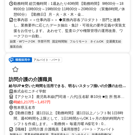
勤務時間 総労働時間：1週あたり40時間 【勤務時間】 9時00分～18
時00分 10時00分～19時00分 11時00分～20時00分 （実働8時間／休
憩60分） 【勤務日】 月・火・水・木・金...
仕事内容 ＜＜仕事内容＞＞ ◆業務内容各プロダクト・部門と連携
し、業務要件に応じたデータ抽出・集計・可視化の要件定義や実装支
援をお任せします。 あわせて、監査ログや権限管理の運用改善、ワ
ークフロー自動...
副業・WワークOK
学歴不問
固定時間制
フルリモート
ネイルOK
交通費支給
服装自由
アルバイト・パート
訪問介護の介護職員
給与UP★空いた時間を活用できる、明るいスタッフ揃いの介護のお仕
事！まずは週1から、短時間でも大丈夫です。主婦・主夫、中高年の介
株式会社ニチイ学館
護スタッフも活躍中！資格はあるけど未経験の方、ブランクのある方、
【アクセス】 鹿児島本線(門司港－八代)玉名駅 車10分 ■住 所 熊本県
ぜひあなたの力を活かしてください!!
玉名市 滑石2621番1 ■アクセス 鹿児島本線(門司港－八代)玉名駅 車
時給1,217円～1,457円
10分
熊本県玉名市
【勤務日数】 週1日以上 【勤務時間】 週1日以上／シフト制 1日8時
間、週40時間を上限として、1日1時間からOK 1ヶ月の契約時間内で
シフトを作成します。 ＜勤務例＞ 毎週月曜 A様宅 9：0...
【職種】 訪問介護 介護職員 【雇用形態】 パート・アルバイト
制服あり
業界未経験者歓迎
育休延長あり
ランチタイム
扶養内勤務OK