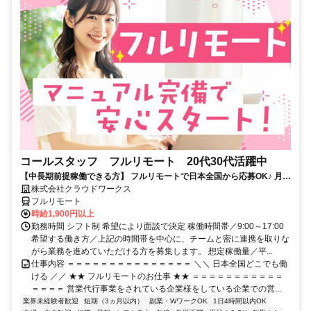
コールスタッフ フルリモート 20代30代活躍中
【中長期前提稼働できる方】 フルリモートで日本全国から応募OK♪ 月稼
働80時間で安定収入！
株式会社クラウドワークス
フルリモート
時給1,900円以上
勤務時間 シフト制 希望により面談で決定 稼働時間帯／9:00～17:00
希望する働き方／上記の時間帯を中心に、チームと密に連携を取りな
がら業務を進めていただける方を募集します。 想定稼働量／平...
仕事内容 ＝＝＝＝＝＝＝＝＝＝＝＝＝＝＝ ＼＼ 日本全国どこでも働
ける ／／ ★★ フルリモートのお仕事 ★★ ＝＝＝＝＝＝＝＝＝＝＝
＝＝＝＝ 営業代行事業をされている企業様をしている企業での営...
業界未経験者歓迎
短期（3ヵ月以内）
副業・WワークOK
1日4時間以内OK