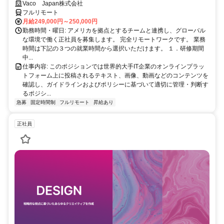
完全リモート
Vaco Japan株式会社
フルリモート
月給249,000円～250,000円
勤務時間・曜日: アメリカを拠点とするチームと連携し、グローバル
な環境で働く正社員を募集します。 完全リモートワークです。 業務
時間は下記の３つの就業時間から選択いただけます。 １．研修期間
中...
仕事内容: このポジションでは世界的大手IT企業のオンラインプラッ
トフォーム上に投稿されるテキスト、画像、動画などのコンテンツを
確認し、ガイドラインおよびポリシーに基づいて適切に管理・判断す
るポジシ...
急募
固定時間制
フルリモート
昇給あり
正社員