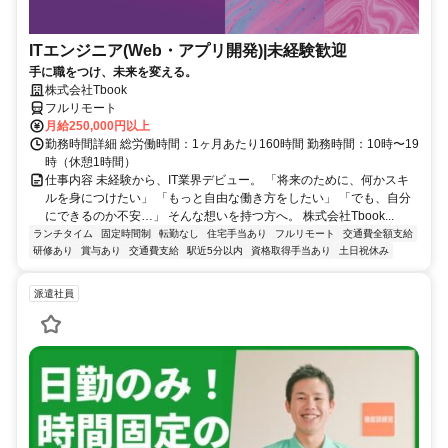
ITエンジニア(Web・アプリ開発)|未経験歓迎
手に職をつけ、未来を変える。
株式会社Tbook
フルリモート
月給250,000円以上
勤務時間詳細 総労働時間：1ヶ月あたり160時間 勤務時間：10時〜19
時（休憩1時間）
仕事内容 未経験から、IT業界デビュー。 「将来のために、何かスキ
ルを身につけたい」 「もっと自由な働き方をしたい」 「でも、自分
にできるのか不安…」 そんな想いを持つ方へ。 株式会社Tbook...
ランチタイム
固定時間制
転勤なし
住宅手当あり
フルリモート
交通費全額支給
研修あり
賞与あり
交通費支給
駅近5分以内
資格取得手当あり
土日祝休み
派遣社員