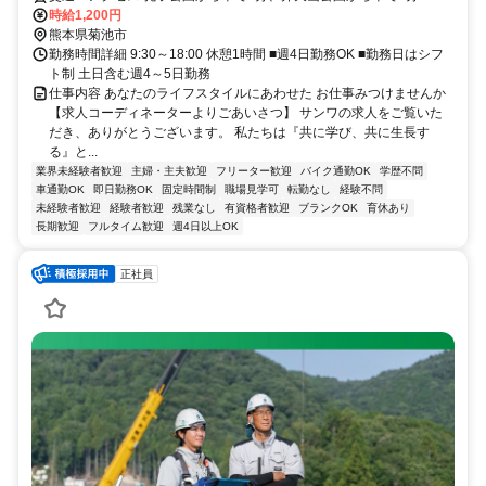
車・バイク通勤OK(無料駐車場あり)
時給1,200円
熊本県菊池市
勤務時間詳細 9:30～18:00 休憩1時間 ■週4日勤務OK ■勤務日はシフ
ト制 土日含む週4～5日勤務
仕事内容 あなたのライフスタイルにあわせた お仕事みつけませんか
【求人コーディネーターよりごあいさつ】 サンワの求人をご覧いた
だき、ありがとうございます。 私たちは『共に学び、共に生長す
る』と...
業界未経験者歓迎
主婦・主夫歓迎
フリーター歓迎
バイク通勤OK
学歴不問
車通勤OK
即日勤務OK
固定時間制
職場見学可
転勤なし
経験不問
未経験者歓迎
経験者歓迎
残業なし
有資格者歓迎
ブランクOK
育休あり
長期歓迎
フルタイム歓迎
週4日以上OK
正社員