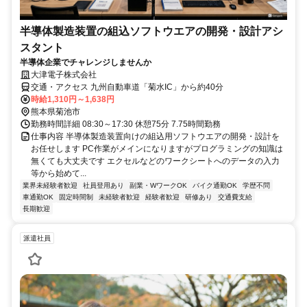
半導体製造装置の組込ソフトウエアの開発・設計アシ
スタント
半導体企業でチャレンジしませんか
大津電子株式会社
交通・アクセス 九州自動車道「菊水IC」から約40分
時給1,310円～1,638円
熊本県菊池市
勤務時間詳細 08:30～17:30 休憩75分 7.75時間勤務
仕事内容 半導体製造装置向けの組込用ソフトウエアの開発・設計を
お任せします PC作業がメインになりますがプログラミングの知識は
無くても大丈夫です エクセルなどのワークシートへのデータの入力
等から始めて...
業界未経験者歓迎
社員登用あり
副業・WワークOK
バイク通勤OK
学歴不問
車通勤OK
固定時間制
未経験者歓迎
経験者歓迎
研修あり
交通費支給
長期歓迎
派遣社員