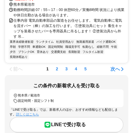
熊本県菊池市
勤務時間詳細 07：55～17：00 休憩60分／実働8時間 状況により残業
や休日出勤がある場合があります。
仕事内容 電気自動車部品の製造をお任せします。 電気自動車に電気
を流すバー（棒）の加工を行います。 ①塗装治具にセット 養生キャ
ップを装着させたバーを専用器具に吊るします！ ②塗装治具から外
す 吊...
業界未経験者歓迎
ランチタイム
社員登用あり
無期雇用派遣
バイク通勤OK
早朝
学歴不問
車通勤OK
固定時間制
職場見学可
転勤なし
経験不問
午前
夕方
ブランクOK
育休あり
交通費支給
長期歓迎
フルタイム歓迎
長期休暇あり
前へ
次へ
1
2
3
4
5
この条件の新着求人を受け取る
熊本県 / 菊池市
固定時間・固定シフト制
「LINEで受け取る」では、新着求人のほか、おすすめ情報なども配信しま
す。
詳しくはこちら
LINEで受け取る