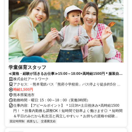
学童保育スタッフ
≪資格・経験が活きるお仕事≫15:00～18:00×高時給1500円＊服装自
由・髪型自由／長期安定して働ける環境が整っています◎
株式会社アートワーク
アクセス: ・熊本電鉄バス「熊府小学校前」バス停より徒歩約5分 ・
JR「肥後大津駅」より車で約25分
時給1,500円
熊本県菊池市
勤務時間・曜日: 15：00～18：00（実働3時間）
仕事内容: 【アピールポイント】 ＊1日3h×土日祝休み×高時給1500
円！ ＊扶養内勤務も調整OK！短時間で効率よく働けます◎ ＊短時間
＆平日のみだから私生活と両立しやすい♪ ＊お持ちの資格や経験...
固定時間制
残業なし
交通費支給