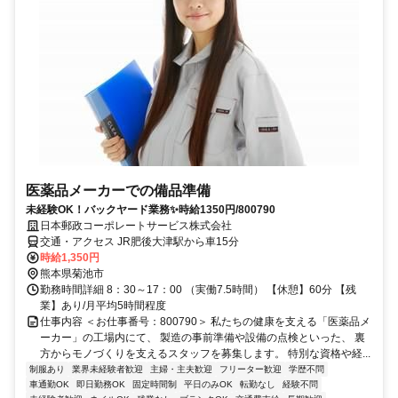
医薬品メーカーでの備品準備
未経験OK！バックヤード業務✨時給1350円/800790
日本郵政コーポレートサービス株式会社
交通・アクセス JR肥後大津駅から車15分
時給1,350円
熊本県菊池市
勤務時間詳細 8：30～17：00 （実働7.5時間） 【休憩】60分 【残
業】あり/月平均5時間程度
仕事内容 ＜お仕事番号：800790＞ 私たちの健康を支える「医薬品メ
ーカー」の工場内にて、 製造の事前準備や設備の点検といった、 裏
方からモノづくりを支えるスタッフを募集します。 特別な資格や経...
制服あり
業界未経験者歓迎
主婦・主夫歓迎
フリーター歓迎
学歴不問
車通勤OK
即日勤務OK
固定時間制
平日のみOK
転勤なし
経験不問