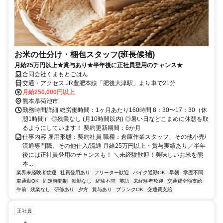
お米の仕分け・梱包スタッフ(班長候補)
月給25万円以上★賞与あり★半年後に正社員登用のチャンス★
合同会社くまもとごはん
交通・アクセス JR豊肥本線「肥後大津駅」より車で21分
月給250,000円以上
熊本県菊池市
勤務時間詳細 総労働時間：1ヶ月あたり160時間 8：30〜17：30（休
憩1時間） ◎残業なし (月10時間以内) ◎暑い日などこまめに休憩を取
るようにしています！ 契約更新期間：6か月
仕事内容 雇用形態：契約社員 職種：倉庫作業スタッフ、その他小売/
流通専門職、その他仕入/流通 月給25万円以上・賞与実績あり／半年
後には正社員登用のチャンスも！ ＼未経験歓迎！美味しいお米を熊
本...
業界未経験者歓迎
社員登用あり
フリーター歓迎
バイク通勤OK
早朝
学歴不問
車通勤OK
固定時間制
転勤なし
経験不問
英語
未経験者歓迎
交通費全額支給
午前
残業なし
研修あり
夕方
賞与あり
ブランクOK
交通費支給
正社員