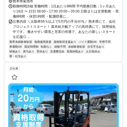
熊本県菊池市
勤務時間詳細 実働時間：1日あたり8時間 平均勤務日数：1ヶ月あた
り18日 〜 22日 08:00～17:00 20:00～05:00 日勤または交替勤務 ・実
働8時間 ・休憩1時間 ・配属部署に...
仕事内容 ＼出勤率95％以上で5万円の手当付与／ 熊本県にて、会社
プロジェクトスタート！ 基本給大幅アップの高待遇にて、採用強化
中です。 働きやすい環境と充実の待遇で、あなたの新しいスタート
を応援◎ ...
業界未経験者歓迎
無期雇用派遣
資格取得支援あり
バイク通勤OK
学歴不問
車通勤OK
固定時間制
転勤なし
経験不問
未経験者歓迎
住宅手当あり
研修あり
賞与あり
育休あり
交通費支給
長期休暇あり
土日祝休み
寮・社宅あり
正社員