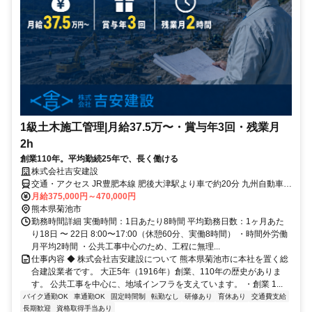
1級土木施工管理|月給37.5万〜・賞与年3回・残業月
2h
創業110年。平均勤続25年で、長く働ける
株式会社吉安建設
交通・アクセス JR豊肥本線 肥後大津駅より車で約20分 九州自動車道
植木ICより車で約15分
月給375,000円～470,000円
熊本県菊池市
勤務時間詳細 実働時間：1日あたり8時間 平均勤務日数：1ヶ月あた
り18日 〜 22日 8:00〜17:00（休憩60分、実働8時間） ・時間外労働
月平均2時間 ・公共工事中心のため、工程に無理...
仕事内容 ◆ 株式会社吉安建設について 熊本県菊池市に本社を置く総
合建設業者です。 大正5年（1916年）創業、110年の歴史がありま
す。 公共工事を中心に、地域インフラを支えています。 ・創業 1...
バイク通勤OK
車通勤OK
固定時間制
転勤なし
研修あり
育休あり
交通費支給
長期歓迎
資格取得手当あり