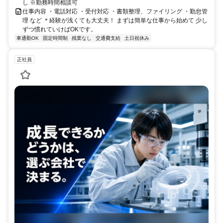
し ※勤務時間相談可
仕事内容 ・電話対応 ・受付対応 ・書類整理、ファイリング ・勤怠管
理 など ＊経験が浅くても大丈夫！ まずは簡単な仕事から始めて 少し
ずつ慣れていけばOKです。
車通勤OK
固定時間制
残業なし
交通費支給
土日祝休み
正社員