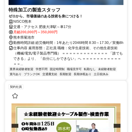
特殊加工の製造スタッフ
ゼロから、市場価値のある技術を身につける！
NISCO熊本
交通・アクセス 肥後大津駅～車17分
月給200,000円～350,000円
熊本県菊池市
勤務時間詳細 総労働時間：1年あたり2046時間 8:30～17:30／実働8h
仕事内容 雇用形態：正社員 職種：化学生産技術、その他生産技術
（機械/電気/電子製品専門職） ＝＝＝＝＝＝＝＝＝＝＝＝＝ 「誰でも
できる」より、 「自分にしかできない」へ ＝＝＝＝＝＝＝＝＝＝＝
＝＝...
業界未経験者歓迎
学歴不問
固定時間制
職場見学可
転勤なし
未経験者歓迎
賞与あり
ブランクOK
交通費支給
長期歓迎
長期休暇あり
土日祝休み
契約社員