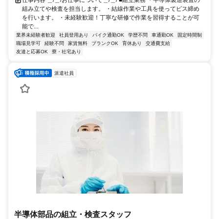
仕事内容 ＿/＿/お仕事について＿/＿/ ■組立業務 ・半導体製造装置の
組み立てや検査を担当します。 ・結線作業や工具を使ってビス締め
を行います。 ・未経験歓迎！丁寧な研修で作業を習得することが可
能で...
業界未経験者歓迎
社員登用あり
バイク通勤OK
学歴不問
車通勤OK
固定時間制
職場見学可
経験不問
家賃無料
ブランクOK
育休あり
交通費支給
友達と応募OK
寮・社宅あり
派遣社員
半導体部品の組立・検査スタッフ