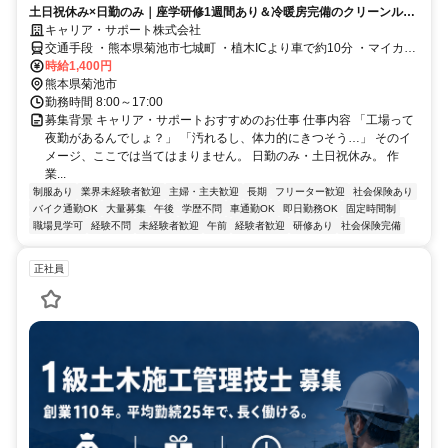
土日祝休み×日勤のみ｜座学研修1週間あり＆冷暖房完備のクリーンルー
ム｜未経験OK！半導体部品工場での軽作業
キャリア・サポート株式会社
交通手段 ・熊本県菊池市七城町 ・植木ICより車で約10分 ・マイカー
通勤OK
時給1,400円
熊本県菊池市
勤務時間 8:00～17:00
募集背景 キャリア・サポートおすすめのお仕事 仕事内容 「工場って
夜勤があるんでしょ？」 「汚れるし、体力的にきつそう…」 そのイ
メージ、ここでは当てはまりません。 日勤のみ・土日祝休み。 作
業...
制服あり
業界未経験者歓迎
主婦・主夫歓迎
長期
フリーター歓迎
社会保険あり
バイク通勤OK
大量募集
午後
学歴不問
車通勤OK
即日勤務OK
固定時間制
職場見学可
経験不問
未経験者歓迎
午前
経験者歓迎
研修あり
社会保険完備
正社員