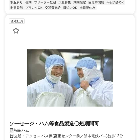
制服あり
長期
フリーター歓迎
大量募集
期間限定
固定時間制
平日のみOK
制服貸与
ブランクOK
交通費支給
日払いOK
土日祝休み
派遣社員
ソーセージ・ハム等食品製造〇短期間可
福留ハム
交通・アクセス バス停(畜産センター前／熊本電鉄バス)徒歩12分