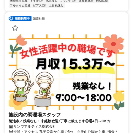
未経験者歓迎
ネイルOK
残業なし
ブランクOK
交通費支給
長期歓迎
フルタイム歓迎
ピアスOK
土日祝休み
派遣社員
施設内の調理場スタッフ
菊池市／残業なし！未経験歓迎♪丁寧に教えます◎週4日～OK☆
サンワアルティス株式会社
交通・アクセス 孔子公園から車で6分、弁天山公園から車で8分＊