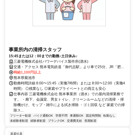
事業所内の清掃スタッフ
15:45または12：00までの勤務♪土日休み♪
三菱電機株式会社パワーデバイス製作所(泗水)
交通・アクセス 熊本電気鉄道「御代志駅」より車で25分、JR「肥後
大津駅」より車で20分
時給1,100円以上
熊本県菊池市
勤務時間詳細 8:00〜15:45（実働7時間）または 8:00〜12:00（実働4
時間） ◎残業なし ◎家庭やプライベートとの両立も安心
仕事内容 三菱電機株式会社 熊本事業所（泗水）での屋内清掃業務で
す。 ・廊下、会議室、男女トイレ、クリーンルームなどの清掃 ・掃
除機がけ、モップ・雑巾による拭き掃除 ・ゴミ回収 など 家庭での掃
除ス...
フリーター歓迎
バイク通勤OK
学歴不問
車通勤OK
固定時間制
転勤なし
未経験者歓迎
経験者歓迎
ブランクOK
交通費支給
長期歓迎
派遣社員