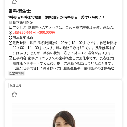
歯科衛生士
9時から18時まで勤務！診療開始は9時半から！受付17時終了！
橋本歯科医院
アクセス: 勤務先へのアクセスは、自家用車で駐車場完備。通勤のし
やすさも考慮されており、快適な職場環境をご提供いたします。
月給250,000円～300,000円
熊本県菊池市
勤務時間・曜日: 勤務時間は9：00から18：00までです。休憩時間は
13：00～14：30まであり、週の勤務日数は6日です。残業は基本的
にはありませんが、業務の状況に応じて発生する場合があります。...
仕事内容: 歯科クリニックでの歯科衛生士のお仕事です。患者様の口
腔健康をサポートするため、以下の業務を担当していただきます。
【主な仕事内容】 * 患者様への口腔衛生指導 * 歯科医師の診療補助...
固定時間制
派遣社員