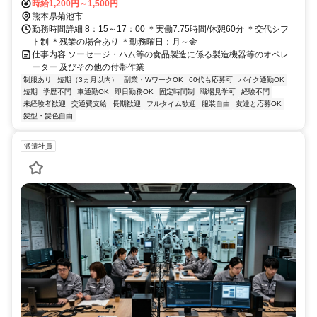
時給1,200円～1,500円
熊本県菊池市
勤務時間詳細 8：15～17：00 ＊実働7.75時間/休憩60分 ＊交代シフ
ト制 ＊残業の場合あり ＊勤務曜日：月～金
仕事内容 ソーセージ・ハム等の食品製造に係る製造機器等のオペレ
ーター 及びその他の付帯作業
制服あり
短期（3ヵ月以内）
副業・WワークOK
60代も応募可
バイク通勤OK
短期
学歴不問
車通勤OK
即日勤務OK
固定時間制
職場見学可
経験不問
未経験者歓迎
交通費支給
長期歓迎
フルタイム歓迎
服装自由
友達と応募OK
髪型・髪色自由
派遣社員