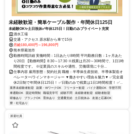
未経験歓迎・簡単ケーブル製作・年間休日125日
未経験OK✨土日祝休✅年休125日！日勤のみプライベート充実
泗水工場
交通・アクセス 原水駅から車で15分
月給180,400円～196,800円
熊本県菊池市
勤務時間詳細 実働時間：1日あたり8時間 平均勤務日数：1ヶ月あた
り20日 【勤務時間】8:30～17:30 ※残業は月20～30時間で、1日1時
間程度です。 ※従業員のスキルや適性、労働環境に十分...
仕事内容 雇用形態：契約社員 職種：半導体生産技術、半導体製造オ
ペレーター/ラインマネージャー ▼働きやすい理由＆魅力▼ ✅完全週
休2日制で年間休日125日！ ✅日勤のみで残業は1日1時間程度！ ✅...
業界未経験者歓迎
副業・WワークOK
フリーター歓迎
バイク通勤OK
学歴不問
車通勤OK
固定時間制
職場見学可
経験不問
未経験者歓迎
経験者歓迎
研修あり
ブランクOK
育休あり
交通費支給
土日祝休み
友達と応募OK
寮・社宅あり
派遣社員