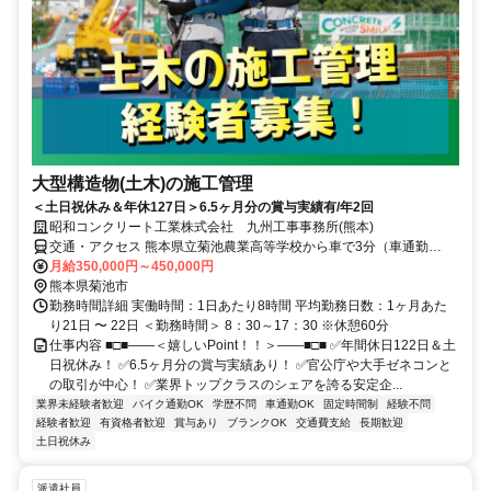
大型構造物(土木)の施工管理
＜土日祝休み＆年休127日＞6.5ヶ月分の賞与実績有/年2回
昭和コンクリート工業株式会社 九州工事事務所(熊本)
交通・アクセス 熊本県立菊池農業高等学校から車で3分（車通勤
OK）
月給350,000円～450,000円
熊本県菊池市
勤務時間詳細 実働時間：1日あたり8時間 平均勤務日数：1ヶ月あた
り21日 〜 22日 ＜勤務時間＞ 8：30～17：30 ※休憩60分
仕事内容 ■□■――＜嬉しいPoint！！＞――■□■ ✅年間休日122日＆土
日祝休み！ ✅6.5ヶ月分の賞与実績あり！ ✅官公庁や大手ゼネコンと
の取引が中心！ ✅業界トップクラスのシェアを誇る安定企...
業界未経験者歓迎
バイク通勤OK
学歴不問
車通勤OK
固定時間制
経験不問
経験者歓迎
有資格者歓迎
賞与あり
ブランクOK
交通費支給
長期歓迎
土日祝休み
派遣社員