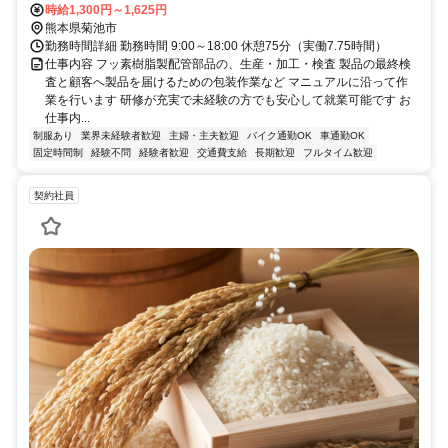
時給1,300円～1,625円
熊本県菊池市
勤務時間詳細 勤務時間 9:00～18:00 休憩75分（実働7.75時間）
仕事内容 フッ素樹脂製配管部品の、生産・加工・検査 製品の最終検
査と顧客へ製品を届けるための包装作業など マニュアルに沿って作
業を行います 研修が充実で未経験の方でも安心して就業可能です お
仕事内...
制服あり
業界未経験者歓迎
主婦・主夫歓迎
バイク通勤OK
車通勤OK
固定時間制
経験不問
経験者歓迎
交通費支給
長期歓迎
フルタイム歓迎
契約社員