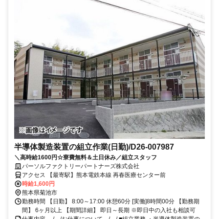
半導体製造装置の組立作業(日勤)/D26-007987
＼高時給1600円☆寮費無料＆土日休み／組立スタッフ
パーソルファクトリーパートナーズ株式会社
アクセス 【最寄駅】熊本電鉄本線 再春医療センター前
時給1,600円
熊本県菊池市
勤務時間 【日勤】 8:00～17:00 休憩60分 [実働]8時間00分 【勤務期
間】 6ヶ月以上 【期間詳細】 即日～長期 ※即日中の入社も相談可