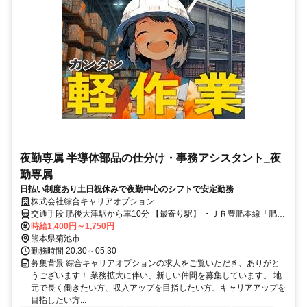
夜勤専属 半導体部品の仕分け・事務アシスタント_夜
勤専属
日払い制度あり土日祝休みで夜勤中心のシフトで安定勤務
株式会社綜合キャリアオプション
交通手段 肥後大津駅から車10分 【最寄り駅】 ・ＪＲ豊肥本線「肥後
大津駅」
時給1,400円～1,750円
熊本県菊池市
勤務時間 20:30～05:30
募集背景 綜合キャリアオプションの求人をご覧いただき、ありがと
うございます！ 業務拡大に伴い、新しい仲間を募集しています。 地
元で長く働きたい方、収入アップを目指したい方、キャリアアップを
目指したい方...