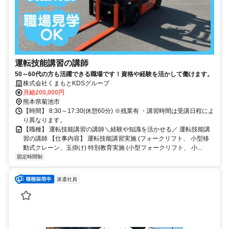
運転技能講習の講師
50～60代の方も活躍できる職場です！資格や経験を活かして働けます。
株式会社くまもとKDSグループ
月給200,000円
熊本県菊池市
【時間】 8:30～17:30(休憩60分) ※残業有 ・講習時間は受講日程によ
り異なります。
【職種】 運転技能講習の講師＼経験や知識を活かせる／ 運転技能講
習の講師 【仕事内容】 運転技能講習実施 (フォークリフト、 小型移
動式クレーン、玉掛け) 特別教育実施 (小型フォークリフト、 小...
固定時間制
派遣社員