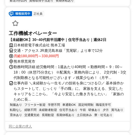
駅近5分以内
資格取得手当あり
長期休暇あり
正社員
工作機械オペレーター
【未経験OK】30~40代前半活躍中｜住宅手当あり｜週休2日
日本精密電子株式会社 熊本工場
交通・アクセス JR鹿児島本線「荒尾駅」より車で12分
月給180,000円～330,000円
熊本県荒尾市
勤務時間詳細 総労働時間：1週あたり40時間 ＜勤務時間＞ 9：00～
18：00（休憩75分含む） ※配属先・業務内容により、 2交代制・3交
代制勤務となる可能性がございます ✓残業少なめ！（月平...
仕事内容 ＼未経験から一生モノの技術を身につける◎／ 基本操作か
らスタートして、じっくり「手の職」に。 家族を支える、安定した
キャリアをここから。 「今より安定した働き方をしたい」 「家族の
ために長...
制服あり
フリーター歓迎
学歴不問
車通勤OK
固定時間制
職場見学可
転勤なし
経験不問
未経験者歓迎
住宅手当あり
午前
研修あり
夕方
賞与あり
育休あり
交通費支給
長期歓迎
長期休暇あり
土日祝休み
寮・社宅あり
同じ企業の求人