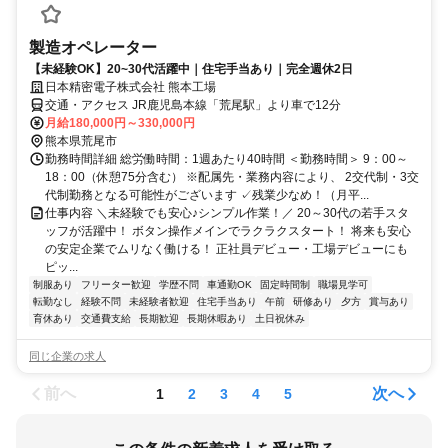
製造オペレーター
【未経験OK】20~30代活躍中｜住宅手当あり｜完全週休2日
日本精密電子株式会社 熊本工場
交通・アクセス JR鹿児島本線「荒尾駅」より車で12分
月給180,000円～330,000円
熊本県荒尾市
勤務時間詳細 総労働時間：1週あたり40時間 ＜勤務時間＞ 9：00～
18：00（休憩75分含む） ※配属先・業務内容により、 2交代制・3交
代制勤務となる可能性がございます ✓残業少なめ！（月平...
仕事内容 ＼未経験でも安心♪シンプル作業！／ 20～30代の若手スタ
ッフが活躍中！ ボタン操作メインでラクラクスタート！ 将来も安心
の安定企業でムリなく働ける！ 正社員デビュー・工場デビューにも
ピッ...
制服あり
フリーター歓迎
学歴不問
車通勤OK
固定時間制
職場見学可
転勤なし
経験不問
未経験者歓迎
住宅手当あり
午前
研修あり
夕方
賞与あり
育休あり
交通費支給
長期歓迎
長期休暇あり
土日祝休み
同じ企業の求人
前へ
次へ
1
2
3
4
5