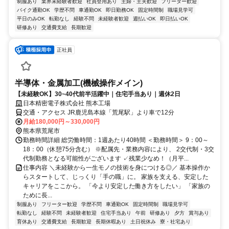
制服あり
業界未経験者歓迎
社員登用あり
主婦・主夫歓迎
フリーター歓迎
バイク通勤OK
学歴不問
車通勤OK
即日勤務OK
固定時間制
職場見学可
平日のみOK
転勤なし
経験不問
未経験者歓迎
週払いOK
即日払いOK
研修あり
交通費支給
長期歓迎
正社員
半導体・金属加工(機械操作メイン)
【未経験OK】30~40代前半活躍中｜住宅手当あり｜週休2日
日本精密電子株式会社 熊本工場
交通・アクセス JR鹿児島本線「荒尾駅」より車で12分
月給180,000円～330,000円
熊本県荒尾市
勤務時間詳細 総労働時間：1週あたり40時間 ＜勤務時間＞ 9：00～
18：00（休憩75分含む） ※配属先・業務内容により、 2交代制・3交
代制勤務となる可能性がございます ✓残業少なめ！（月平...
仕事内容 ＼未経験から一生モノの技術を身につける◎／ 基本操作か
らスタートして、じっくり「手の職」に。 家族を支える、安定した
キャリアをここから。 「今より安定した働き方をしたい」 「家族の
ために長...
制服あり
フリーター歓迎
学歴不問
車通勤OK
固定時間制
職場見学可
転勤なし
経験不問
未経験者歓迎
住宅手当あり
午前
研修あり
夕方
賞与あり
育休あり
交通費支給
長期歓迎
長期休暇あり
土日祝休み
寮・社宅あり