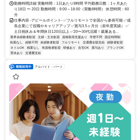
勤務時間詳細 実働時間：1日あたり8時間 平均勤務日数：1ヶ月あた
り18日 〜 20日 勤務時間：9:00～18:00（実働8時間） 休憩時間：60
分
仕事内容 -アピールポイント- ✅フルリモートで全国から参画可能 ✅成
長企業にて役職やキャリアアップ ✅賞与3.5ヶ月分（前年度実績） ✅
土日祝休み＆年間休日120日以上 ✅20〜30代活躍！裁量ある...
業界未経験者歓迎
主婦・主夫歓迎
資格取得支援あり
学歴不問
固定時間制
転勤なし
経験不問
未経験者歓迎
フルリモート
交通費全額支給
経験者歓迎
ネイルOK
残業なし
有資格者歓迎
研修あり
在宅OK
賞与あり
ブランクOK
育休あり
交通費支給
アルバイト・パート