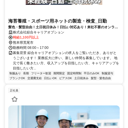
海苔養殖・スポーツ用ネットの製造・検査_日勤
髪色・髪型自由！土日祝日休み！日払い対応あり！来社不要のオンライ
ン登録で土日祝休の日勤中心勤務
株式会社綜合キャリアオプション
時給1,100円以上
熊本県荒尾市
勤務時間 08:00～17:00
募集背景 綜合キャリアオプションの求人をご覧いただき、ありがと
うございます！ 業務拡大に伴い、新しい仲間を募集しています。 地
元で長く働きたい方、収入アップを目指したい方、キャリアアップを
目指したい方...
制服あり
長期
フリーター歓迎
期間限定
固定時間制
平日のみOK
制服貸与
ブランクOK
交通費支給
日払いOK
ピアスOK
土日祝休み
髪型・髪色自由
正社員