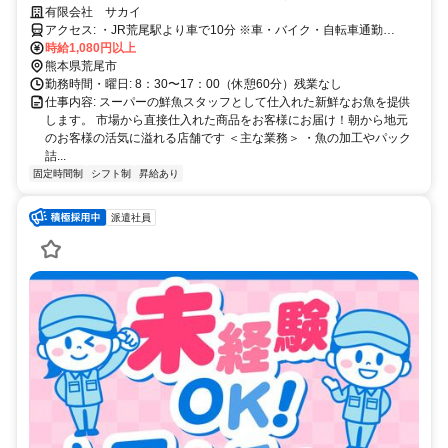
が可能です！
有限会社 サカイ
アクセス: ・JR荒尾駅より車で10分 ※車・バイク・自転車通勤
OK（無料駐車場あり）
時給1,080円以上
熊本県荒尾市
勤務時間・曜日: 8：30〜17：00（休憩60分）残業なし
仕事内容: スーパーの鮮魚スタッフとして仕入れた新鮮なお魚を提供
します。 市場から直接仕入れた商品をお客様にお届け！朝から地元
のお客様の活気に溢れる店舗です ＜主な業務＞ ・魚の加工やパック
詰...
固定時間制
シフト制
昇給あり
派遣社員