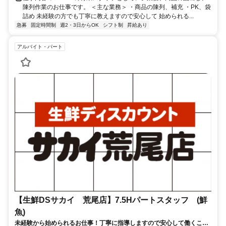
陳列作業のお仕事です。 ＜主な業務＞ ・商品の陳列、補充 ・PK、袋
詰め 未経験の方でも丁寧に教えますので安心して 始められる...
急募
固定時間制
週2・3日からOK
シフト制
昇給あり
アルバイト・パート
【生鮮DSサカイ 荒尾店】7.5Hパートスタッフ (鮮
魚)
未経験から始められるお仕事！丁寧に指導しますので安心して働くこと