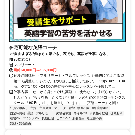
在宅可能な英語コーチ
＜“自由すぎる”働き方＞家でも、夜でも。英語が仕事になる。
90株式会社
フルリモート
月給60,000円～405,000円
勤務時間詳細 ・フルリモート・フルフレックス ※勤務時間はご希望
第一で調整しますので、お気軽にご相談ください。 ・朝6:00〜10:00
頃、夕方17:00〜24:00の時間帯を中心にレッスンを提供して...
仕事内容 「せっかく身につけた英語力、使わないまま眠らせていま
せんか？」 “もう挫折したくない”と願う人のための英語コーチングス
クール 「90 English」を運営しています。 「英語コーチ」と聞く...
社員登用あり
主婦・主夫歓迎
フリーター歓迎
学歴不問
即日勤務OK
固定時間制
英語
フルリモート
経験者歓迎
ネイルOK
有資格者歓迎
研修あり
在宅OK
ブランクOK
長期歓迎
ピアスOK
服装自由
履歴書不要
髪型・髪色自由