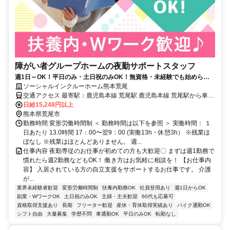
障がい者グループホームの夜勤サポートスタッフ
週1日～OK！平日のみ・土日祝のみOK！無資格・未経験でも始められ
ます。目の前の人に喜んでいただくことに、一生懸命になれる仕事で
ソーシャルインクルーホーム熊本荒尾
す。
交通アクセス 最寄駅：鹿児島本線 荒尾駅 鹿児島本線 荒尾駅から車4
分（徒歩18分）
日給15,248円以上
熊本県荒尾市
勤務時間 変形労働時間制 ＜ 勤務時間は以下を参照 ＞ 実働時間： １
日あたり 13.0時間 17：00〜翌9：00 (実働13h・休憩3h） ※残業ほ
ぼなし ※残業はほとんどありません。 週...
仕事内容 夜勤専従のお仕事が初めての方も大歓迎〇 まずは週1勤務で
慣れたら週2勤務などもOK！ 働き方はお気軽に相談を！ 【お仕事内
容】 入居されている方の自立支援をサポートするお仕事です。 介護
が...
業界未経験者歓迎
変形労働時間制
扶養内勤務OK
社員登用あり
週1日からOK
副業・WワークOK
土日祝のみOK
主婦・主夫歓迎
60代も応募可
資格取得支援あり
長期
フリーター歓迎
産休・育休取得実績あり
バイク通勤OK
シフト自由
大量募集
学歴不問
車通勤OK
平日のみOK
転勤なし