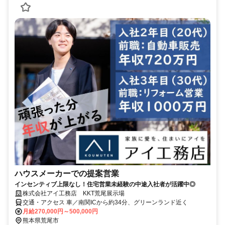
ハウスメーカーでの提案営業
インセンティブ上限なし！住宅営業未経験の中途入社者が活躍中◎
株式会社アイ工務店 KKT荒尾展示場
交通・アクセス 車／南関ICから約34分、グリーンランド近く
月給270,000円～500,000円
熊本県荒尾市