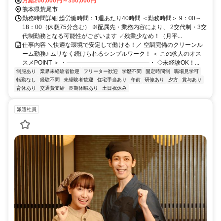
月給200,000円～350,000円
熊本県荒尾市
勤務時間詳細 総労働時間：1週あたり40時間 ＜勤務時間＞ 9：00～
18：00（休憩75分含む） ※配属先・業務内容により、 2交代制・3交
代制勤務となる可能性がございます ✓残業少なめ！（月平...
仕事内容 ＼快適な環境で安定して働ける！／ 空調完備のクリーンル
ーム勤務♪ ムリなく続けられるシンプルワーク！ ＜ この求人のオス
スメPOINT ＞ ・――――――――――――――・ ◇未経験OK！...
制服あり
業界未経験者歓迎
フリーター歓迎
学歴不問
固定時間制
職場見学可
転勤なし
経験不問
未経験者歓迎
住宅手当あり
午前
研修あり
夕方
賞与あり
育休あり
交通費支給
長期休暇あり
土日祝休み
派遣社員