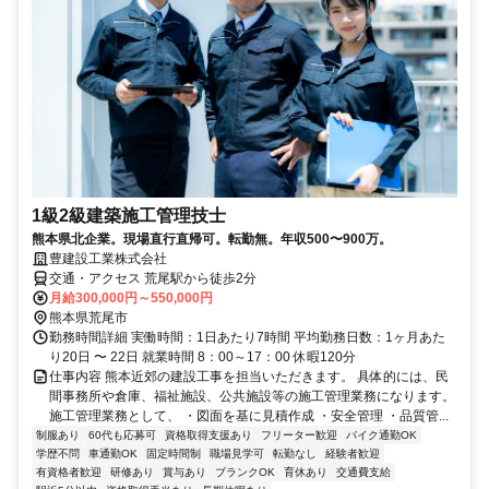
1級2級建築施工管理技士
熊本県北企業。現場直行直帰可。転勤無。年収500〜900万。
豊建設工業株式会社
交通・アクセス 荒尾駅から徒歩2分
月給300,000円～550,000円
熊本県荒尾市
勤務時間詳細 実働時間：1日あたり7時間 平均勤務日数：1ヶ月あた
り20日 〜 22日 就業時間 8：00～17：00 休暇120分
仕事内容 熊本近郊の建設工事を担当いただきます。 具体的には、民
間事務所や倉庫、福祉施設、公共施設等の施工管理業務になります。
施工管理業務として、 ・図面を基に見積作成 ・安全管理 ・品質管...
制服あり
60代も応募可
資格取得支援あり
フリーター歓迎
バイク通勤OK
学歴不問
車通勤OK
固定時間制
職場見学可
転勤なし
経験者歓迎
有資格者歓迎
研修あり
賞与あり
ブランクOK
育休あり
交通費支給