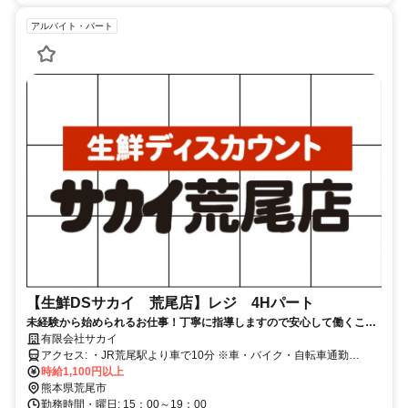
アルバイト・パート
【生鮮DSサカイ 荒尾店】レジ 4Hパート
未経験から始められるお仕事！丁寧に指導しますので安心して働くこと
が可能です！
有限会社サカイ
アクセス: ・JR荒尾駅より車で10分 ※車・バイク・自転車通勤
OK（無料駐車場あり）
時給1,100円以上
熊本県荒尾市
勤務時間・曜日: 15：00～19：00