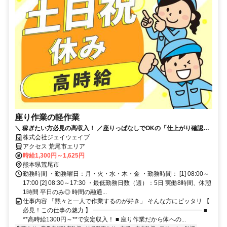
座り作業の軽作業
＼ 稼ぎたい方必見の高収入！ ／座りっぱなしでOKの「仕上がり確認」
空調完備×土日祝休み×履歴書不要◎
株式会社ジェイウェイブ
アクセス 荒尾市エリア
時給1,300円～1,625円
熊本県荒尾市
勤務時間 ・勤務曜日：月・火・水・木・金 ・勤務時間： [1] 08:00～
17:00 [2] 08:30～17:30 ・最低勤務日数（週）：5日 実働8時間、休憩
1時間 平日のみ◎ 時間の融通...
仕事内容 「黙々と一人で作業するのが好き」 そんな方にピッタリ 【
必見！この仕事の魅力 】 ━━━━━━━━━━━━━━━━━━ ■
**高時給1300円～**で安定収入！ ■ 座り作業だから体への...