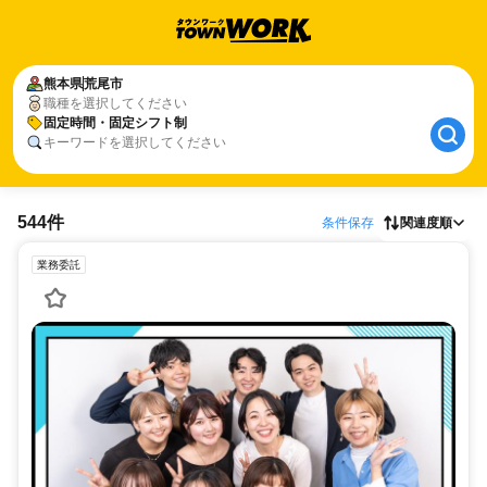
熊本県
荒尾市
職種を選択してください
固定時間・固定シフト制
キーワードを選択してください
544件
条件保存
関連度順
業務委託