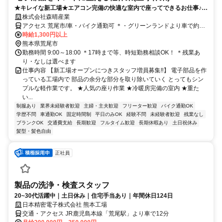
★キレイな新工場★エアコン完備の快適な室内で座ってできるお仕事♪時
短・残業なしも相談OK！
株式会社森晴産業
アクセス 荒尾市/車・バイク通勤可 ＊・グリーンランドより車で約5
分・イオンモール大牟田より車で約15分
時給1,300円以上
熊本県荒尾市
勤務時間 9:00～18:00 ＊17時まで等、時短勤務相談OK！ ＊残業あ
り・なしは選べます
仕事内容 【新工場オープンにつきスタッフ増員募集!!】 電子部品を作
っている工場内で 部品の余分な部分を取り除いていく とってもシン
プルな軽作業です。 ★人気の座り作業 ★冷暖房完備の室内 ★重た
い...
制服あり
業界未経験者歓迎
主婦・主夫歓迎
フリーター歓迎
バイク通勤OK
学歴不問
車通勤OK
固定時間制
平日のみOK
経験不問
未経験者歓迎
残業なし
ブランクOK
交通費支給
長期歓迎
フルタイム歓迎
長期休暇あり
土日祝休み
髪型・髪色自由
正社員
製品の洗浄・検査スタッフ
20~30代活躍中｜土日休み｜住宅手当あり｜年間休日124日
日本精密電子株式会社 熊本工場
交通・アクセス JR鹿児島本線「荒尾駅」より車で12分