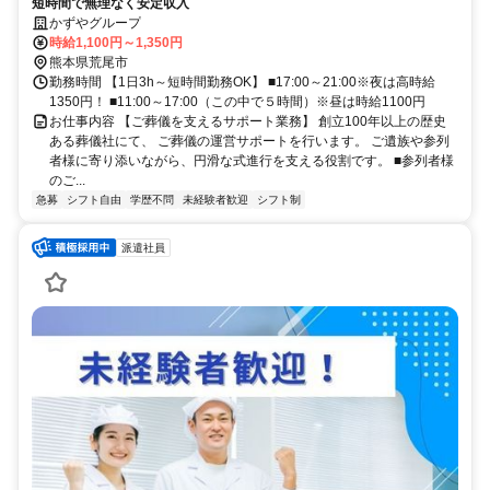
短時間で無理なく安定収入
かずやグループ
時給1,100円～1,350円
熊本県荒尾市
勤務時間 【1日3h～短時間勤務OK】 ■17:00～21:00※夜は高時給
1350円！ ■11:00～17:00（この中で５時間）※昼は時給1100円
お仕事内容 【ご葬儀を支えるサポート業務】 創立100年以上の歴史
ある葬儀社にて、 ご葬儀の運営サポートを行います。 ご遺族や参列
者様に寄り添いながら、円滑な式進行を支える役割です。 ■参列者様
のご...
急募
シフト自由
学歴不問
未経験者歓迎
シフト制
派遣社員