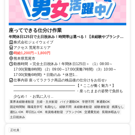
座ってできる仕分け作業
年間休日125日で土日祝休み！時間帯は選べる！【未経験やブランクあ
りも歓迎】座り作業で簡単チェック
株式会社ジェイウェイブ
アクセス 荒尾市エリア
時給1,200円～1,800円
熊本県荒尾市
勤務時間 ＜完全土日祝休み！年間休日125日＞ （1）08:00～
17:00(実働8時間) （2）09:00～17:00(実働7時間) （3）10:00～
17:00(実働6時間) ＊日勤のみ ＊休憩1...
仕事内容 座ってラクラク商品の検品後の仕分けをお任せ♪
━━━━━━━━━━━━━━━━━ 【＊ここが働く魅力＊】
━━━━━━━━━━━━━━━━━ ・座ったままの姿勢で負担も
少なめ！ ・お気に入り...
業界未経験者歓迎
主婦・主夫歓迎
バイク通勤OK
学歴不問
車通勤OK
固定時間制
職場見学可
転勤なし
経験不問
未経験者歓迎
経験者歓迎
残業なし
週払いOK
即日払いOK
有資格者歓迎
ブランクOK
交通費支給
長期休暇あり
土日祝休み
正社員