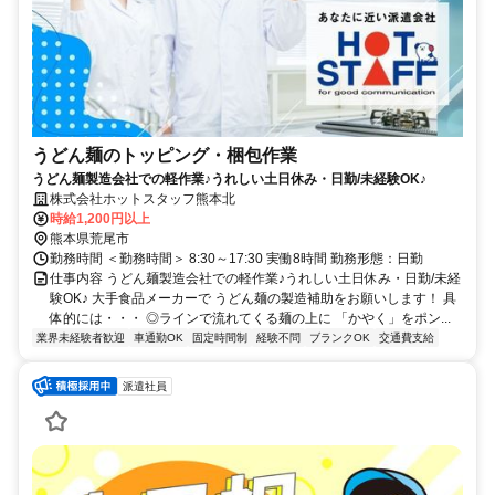
うどん麺のトッピング・梱包作業
うどん麺製造会社での軽作業♪うれしい土日休み・日勤/未経験OK♪
株式会社ホットスタッフ熊本北
時給1,200円以上
熊本県荒尾市
勤務時間 ＜勤務時間＞ 8:30～17:30 実働8時間 勤務形態：日勤
仕事内容 うどん麺製造会社での軽作業♪うれしい土日休み・日勤/未経
験OK♪ 大手食品メーカーで うどん麺の製造補助をお願いします！ 具
体的には・・・ ◎ラインで流れてくる麺の上に 「かやく」をポン...
業界未経験者歓迎
車通勤OK
固定時間制
経験不問
ブランクOK
交通費支給
派遣社員