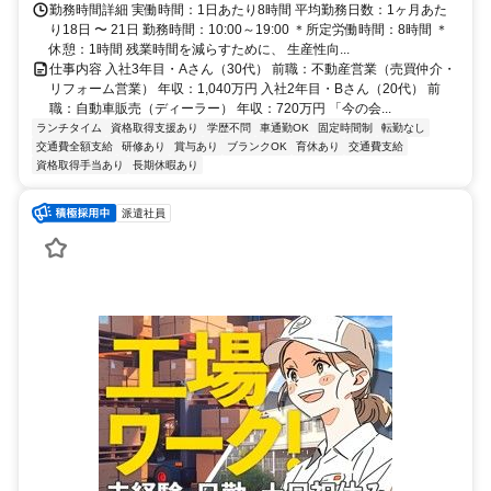
勤務時間詳細 実働時間：1日あたり8時間 平均勤務日数：1ヶ月あた
り18日 〜 21日 勤務時間：10:00～19:00 ＊所定労働時間：8時間 ＊
休憩：1時間 残業時間を減らすために、 生産性向...
仕事内容 入社3年目・Aさん（30代） 前職：不動産営業（売買仲介・
リフォーム営業） 年収：1,040万円 入社2年目・Bさん（20代） 前
職：自動車販売（ディーラー） 年収：720万円 「今の会...
ランチタイム
資格取得支援あり
学歴不問
車通勤OK
固定時間制
転勤なし
交通費全額支給
研修あり
賞与あり
ブランクOK
育休あり
交通費支給
資格取得手当あり
長期休暇あり
派遣社員