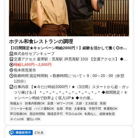
ホテル和食レストランの調理
【3日間限定★キャンペーン時給2000円！】経験を活かして働く◎ホテ
ル内和食調理スタッフ！
株式会社セブンキューブ
交通アクセス 最寄駅：荒尾駅 JR荒尾駅 10分 【交通アクセス】 ◆車
通勤（アクセス良好！） 九州道「南関IC」・国道208号・有明海沿岸
時給1,400円～2,000円
道路すぐ！ 荒尾市内から約5〜10分、大牟田市から約10〜15分、玉
熊本県荒尾市
名市・長洲町・南関町から約15〜25分 ◆電車 JR鹿児島本線「荒尾
勤務時間 固定時間制 ＜勤務時間について＞ 9：00～20：00（休憩
駅」より車8分／JR・西鉄「大牟田駅」より車15分
120分）
仕事内容 【★今だけ時給2000円！★（3日間）スタートから超・ガッ
ツリ稼げる♪】 ＊.｡＊.｡＊.｡＊.｡＊.｡＊.｡＊.｡＊.｡＊.｡＊ ◆期間限定！キ
ャンペーン時給で効率よく収入UP★ ◆その後...
制服あり
扶養内勤務OK
副業・WワークOK
主婦・主夫歓迎
長期
フリーター歓迎
バイク通勤OK
短期
早朝
大量募集
学歴不問
車通勤OK
即日勤務OK
固定時間制
職場見学可
平日のみOK
転勤なし
経験者歓迎
ネイルOK
週払いOK
正社員