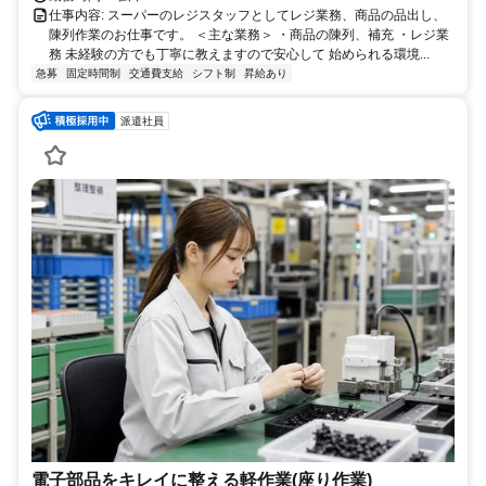
仕事内容: スーパーのレジスタッフとしてレジ業務、商品の品出し、
陳列作業のお仕事です。 ＜主な業務＞ ・商品の陳列、補充 ・レジ業
務 未経験の方でも丁寧に教えますので安心して 始められる環境...
急募
固定時間制
交通費支給
シフト制
昇給あり
派遣社員
電子部品をキレイに整える軽作業(座り作業)