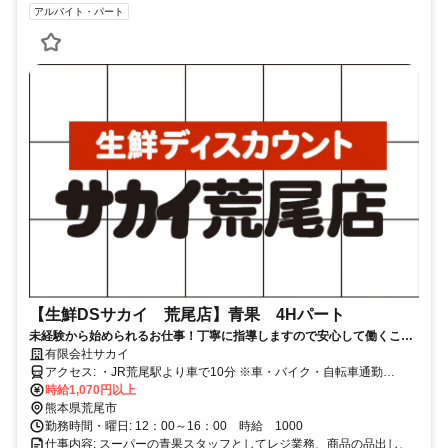
アルバイト・パート
【生鮮DSサカイ 荒尾店】青果 4Hパート
未経験から始められるお仕事！丁寧に指導しますので安心して働くこと
が可能です！
有限会社サカイ
アクセス: ・JR荒尾駅より車で10分 ※車・バイク・自転車通勤
OK（無料駐車場あり）
時給1,070円以上
熊本県荒尾市
勤務時間・曜日: 12：00～16：00 時給 1000
仕事内容: スーパーの青果スタッフとしてレジ業務、商品の品出し、