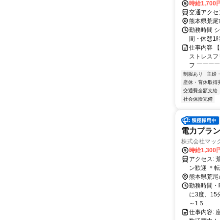
時給1,700
熊本県荒尾
勤務時間 シ
間・休憩1
仕事内容 
ストレスフ
フ ￣￣￣￣
制服あり
主婦
産休・育休取得
交通費全額支給
社会保険完備
電力プラン
株式会社マッ
時給1,300
アクセス: 荒尾駅から徒歩で約4分 ＊無料駐駐車場完備 ＊駅近5分以内 ＊U・Iター
ン歓迎 ＊転勤なし --
熊本県荒尾
勤務時間・曜
に3度、15
～1５...
仕事内容: