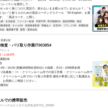
レッスンを提供して...
「せっかく身につけた英語力、使わないまま眠らせていませんか？」 “も
ない”と願う人のための英語コーチングスクール 「90 English」を運
。 「英語コーチ」と聞く...
主婦・主夫歓迎
フリーター歓迎
学歴不問
即日勤務OK
固定時間制
英語
経験者歓迎
ネイルOK
有資格者歓迎
研修あり
在宅OK
ブランクOK
長期歓迎
自由
履歴書不要
髪型・髪色自由
派遣社員
検査・バリ取り作業/T003854
プラント
円～1,563円
通勤OK
市
:00～18:00 (実働8時間/休憩60分) ※残業：月10～20時間未満
< 2名募集！ >> ・クリーンルーム内での加工作業 ・クリーンルーム内で
 ・クリーンルーム外でのバリ取り作業等 適性や希望に応じて配属先を
 お気軽にご相談ください...
通費支給
イルでの携帯販売
ーソナルビジネス九州支店/KY01_00999