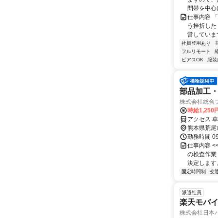
間帯を中心に
仕事内容 
う挫折したく
営しています
社員登用あり
フルリモート
ピアスOK
服装
部品加工・
株式会社総合
時給1,250
アクセス 車
熊本県荒尾
勤務時間 09
仕事内容 <
の検査作業
決定します。
固定時間制
交
派遣社員
楽天モバ
株式会社日本パ