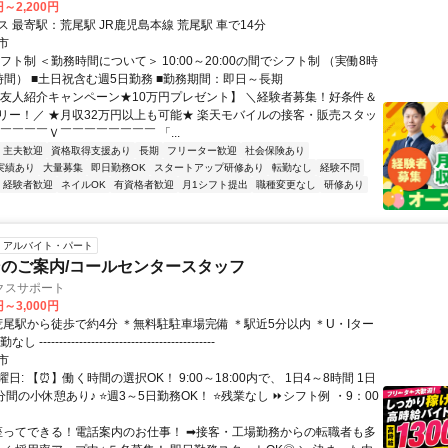
円～2,200円
交通アクセス 最寄駅：荒尾駅 JR鹿児島本線 荒尾駅 車で14分
市
フト制 ＜勤務時間について＞ 10:00～20:00の間でシフト制 （実働8時
時間） ■土日祝含む週5日勤務 ■勤務期間：即日～長期
【友人紹介キャンペーン★10万円プレゼント】 ＼経験者募集！好条件＆
リー！／ ★月収32万円以上も可能★ 楽天モバイルの接客・販売スタッ
￣￣￣￣Ｖ￣￣￣￣￣￣￣￣ 「...
・主夫歓迎
資格取得支援あり
長期
フリーター歓迎
社会保険あり
実績あり
大量募集
即日勤務OK
スタートアップ研修あり
転勤なし
経験不問
経験者歓迎
ネイルOK
有資格者歓迎
月1シフト提出
職種変更なし
研修あり
アルバイト・パート
のご案内/コールセンタースタッフ
クスサポート
円～3,000円
------------------------------------------
市
日: 【⏰】働く時間の選択OK！ 9:00～18:00内で、 1日4～8時間 1日
分間の小休憩あり♪ ⭐️週3～5日勤務OK！ ⭐️残業なし ⏩シフト例 ・9：00
 座ってできる！電話案内のお仕事！ ➡接客・工場勤務からの転職者も多