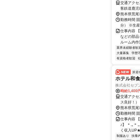
交通アクセス 最寄駅：長洲駅 
客鉄道鹿児
熊本県荒尾
勤務時間 固
分） ※生
仕事内容 
などの部品
ルーム内作業
業界未経験者歓
大量募集
学歴
有資格者歓迎
派遣
ホテル和
株式会社セブ
時給1,400
交通アクセス 最寄駅：荒尾駅 J
ス良好！）
約5〜10
熊本県荒尾
◆電車 J
勤務時間 固
仕事内容 
♪】 ＊.｡＊
く収入UP★ 
制服あり
扶養