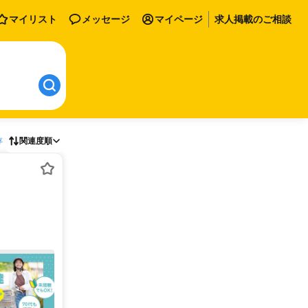
マイリスト
メッセージ
マイページ
求人掲載のご相談
存
関連度順