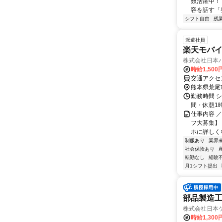
数活躍中！ 
容を話す「
シフト自由
残
派遣社員
楽天モバ
株式会社日本パ
時給1,500
熊本県荒尾
勤務時間 シ
間・休憩1
仕事内容 
フ大募集】
ホに詳しくな
制服あり
業界
社会保険あり
転勤なし
経験
月1シフト提出
部品製造
株式会社日本
時給1,30