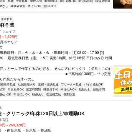
短期
早朝
大量募集
学歴不問
車通勤OK
即日勤務OK
固定時間制
職場見学可
勤なし
経験者歓迎
ネイルOK
週払いOK
派遣社員
の軽作業
イウェイブ
円～1,625円
荒尾市エリア
市
務曜日：月・火・水・木・金 ・勤務時間： [1] 08:00～17:00 [2]
17:30 ・最低勤務日数（週）：5日 実働8時間、休憩1時間 平日のみ◎ 時間
「黙々と一人で作業するのが好き」 そんな方にピッタリ 【 必見！この仕
 ━━━━━━━━━━━━━━━━━━ ■ **高時給1300円～**で安定
座り作業だから体への...
未経験者歓迎
社員登用あり
主婦・主夫歓迎
フリーター歓迎
バイク通勤OK
OK
即日勤務OK
固定時間制
職場見学可
平日のみOK
転勤なし
経験不問
週払いOK
即日払いOK
研修あり
交通費支給
長期歓迎
員
院・クリニック/年休120日以上/車通勤OK
郷病院
50円～269,328円
】 ・南荒尾駅 ・荒尾駅 ・長洲駅