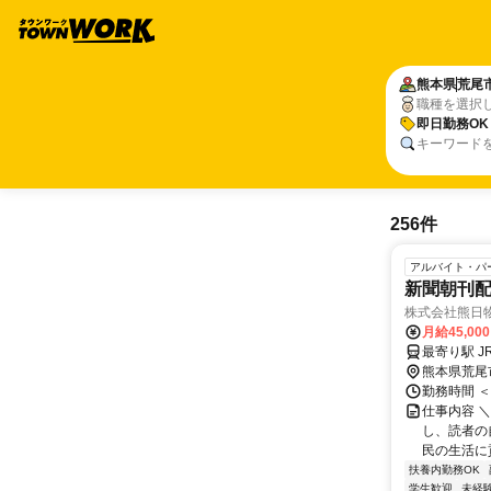
熊本県
荒尾
職種を選択
即日勤務OK
キーワード
256件
アルバイト・パ
新聞朝刊
株式会社熊日
月給45,00
熊本県荒尾
勤務時間 ＜
仕事内容 
し、読者の
民の生活に
扶養内勤務OK
学生歓迎
未経