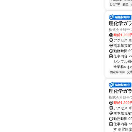
ひげOK
髪型・
理化学ガラス
株式会社総合
時給1,200
アクセス 
熊本県荒尾
勤務時間 09
仕事内容 <
シンプル機
造業務のお仕
固定時間制
交
理化学ガラス
株式会社総合
時給1,200
アクセス 車
熊本県荒尾
勤務時間 09
仕事内容 <
す ※習熟