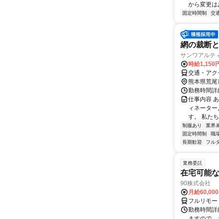
から変更はあ
固定時間制
交
網の裁断
サンワアルテ
時給1,150
交通・アク
熊本県荒尾
勤務時間詳細
仕事内容 
ィネーター
す。 私たち
制服あり
業界
固定時間制
職
長期歓迎
フル
業務委託
在宅可能
90株式会社
月給60,00
フルリモー
勤務時間詳
ますので、お