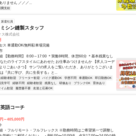
りません ／／／...
通費支給
派遣社員
とミシン縫製スタッフ
ィス株式会社
円
セス 車通勤OK/無料駐車場完備
市
 【勤務時間】 8:00～17:00 ＊実働8時間、休憩60分 ＊基本残業なし
あなたのライフスタイルにあわせた お仕事みつけませんか 【求人コーデ
よりごあいさつ】 サンワの求人をご覧いただき、ありがとうございま
は『共に学び、共に生長する』と...
未経験者歓迎
フリーター歓迎
バイク通勤OK
学歴不問
車通勤OK
即日勤務OK
場見学可
経験不問
経験者歓迎
残業なし
研修あり
ブランクOK
育休あり
タイム歓迎
履歴書不要
友達と応募OK
な英語コーチ
0円～405,000円
ト
細 ・フルリモート・フルフレックス ※勤務時間はご希望第一で調整し
気軽にご相談ください。 ・朝6:00〜10:00頃、夕方17:00〜24:00の時