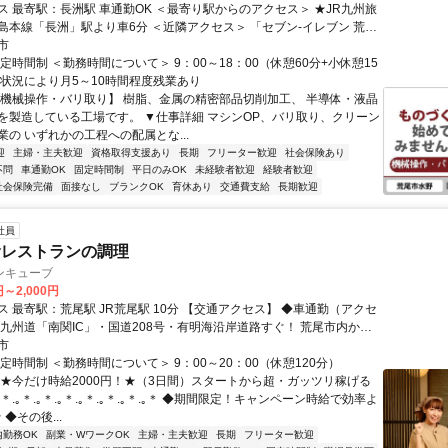
車通勤OK ＜最寄り駅からのアクセス＞ ★JR九州旅
島本線「長洲」駅より車6分 ＜近隣アクセス＞ 「セブン-イレブン 荒尾
市
水野店」より徒歩12分 ※配属により近隣の工場への配属になる可能性もあります
定時間制 ＜勤務時間について＞ 9：00～18：00（休憩60分+小休憩15
産状況により月5～10時間程度残業あり
【機械操作・バリ取り】 樹脂、金属の精密部品切削加工、 半導体・液晶
を製造している工場です。 ▼仕事詳細 マシンOP、バリ取り、クリーン
の いずれかの工程への配属とな...
迎
主婦・主夫歓迎
資格取得支援あり
長期
フリーター歓迎
社会保険あり
不問
車通勤OK
固定時間制
平日のみOK
未経験者歓迎
経験者歓迎
社会保険完備
面接なし
ブランクOK
育休あり
交通費支給
長期歓迎
社員
食レストランの調理
ンキューブ
円～2,000円
R荒尾駅 10分 【交通アクセス】 ◆車通勤（アクセ
 九州道「南関IC」・国道208号・有明海沿岸道路すぐ！ 荒尾市内から
分、大牟田市から約10〜15分、玉名市・長洲町・南関町から約15〜25分
市
R鹿児島本線「荒尾駅」より車8分／JR・西鉄「大牟田駅」より車15分
定時間制 ＜勤務時間について＞ 9：00～20：00（休憩120分）
【★今だけ時給2000円！★（3日間）スタートから超・ガッツリ稼げる
.｡＊.｡＊.｡＊.｡＊.｡＊.｡＊.｡＊.｡＊ ◆期間限定！キャンペーン時給で効率よ
◆その後...
内勤務OK
副業・WワークOK
主婦・主夫歓迎
長期
フリーター歓迎