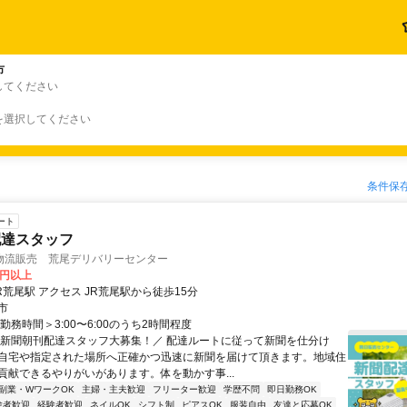
市
してください
を選択してください
条件保
ート
配達スタッフ
物流販売 荒尾デリバリーセンター
0円以上
最寄り駅 JR荒尾駅 アクセス JR荒尾駅から徒歩15分
市
勤務時間＞3:00〜6:00のうち2時間程度
＼新聞朝刊配達スタッフ大募集！／ 配達ルートに従って新聞を仕分け
自宅や指定された場所へ正確かつ迅速に新聞を届けて頂きます。地域住
貢献できるやりがいがあります。体を動かす事...
副業・WワークOK
主婦・主夫歓迎
フリーター歓迎
学歴不問
即日勤務OK
験者歓迎
経験者歓迎
ネイルOK
シフト制
ピアスOK
服装自由
友達と応募OK