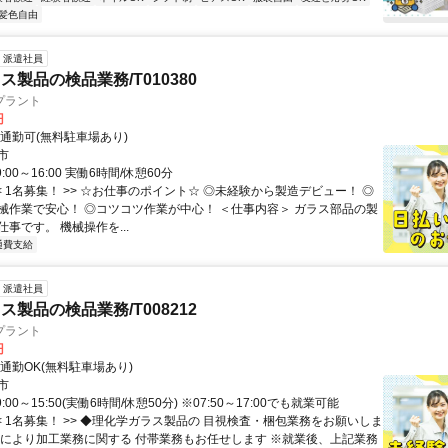
髪色自由
派遣社員
製品の検品業務/T010380
プラント
円
車通勤可(無料駐車場あり)
市
:00～16:00 実働6時間/休憩60分
< 1名募集！ >> ☆お仕事のポイント☆ ◎未経験から製造デビュー！ ◎
械作業で安心！ ◎コツコツ作業が中心！ ＜仕事内容＞ ガラス部品の製
事です。 機械操作を...
通費支給
派遣社員
製品の検品業務/T008212
プラント
円
通勤OK(無料駐車場あり)
市
:00～15:50(実働6時間/休憩50分) ※07:50～17:00でも就業可能
< 1名募集！ >> ◆理化学ガラス製品の 目視検査・梱包業務をお願いしま
度により加工業務に関する 付帯業務もお任せします ※就業後、上記業務