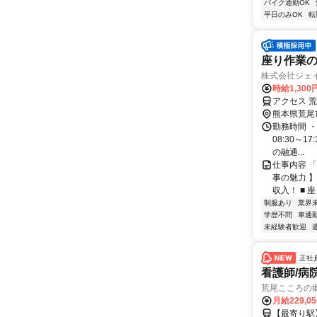
バイク通勤OK
平日のみOK
転
座り作業
株式会社ジェ
時給1,300
アクセス 
熊本県荒尾
勤務時間 ・勤
08:30～
の融通...
仕事内容 
事の魅力 】
収入！ ■ 
制服あり
業界
学歴不問
車通勤
未経験者歓迎
正社
看護師/病
荒尾こころの
月給229,0
【最寄り駅