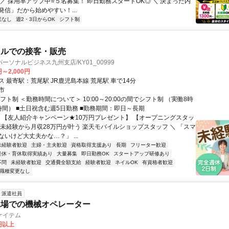
／ 採用率アップ中⭐️５名募集！ 即日勤務スタートOK◎ ＼ 決まった内
発信」だから始めやすい！...
業なし
週2・3日からOK
シフト制
イルでの接客・販売
ーソナルビジネス九州支店/KY01_00999
円～2,000円
交通アクセス 最寄駅：荒尾駅 JR鹿児島本線 荒尾駅 車で14分
市
フト制 ＜勤務時間について＞ 10:00～20:00の間でシフト制 （実働8時
時間） ■土日祝含む週5日勤務 ■勤務期間：即日～長期
／ 【友人紹介キャンペーン★10万円プレゼント】 【オープニングスタッ
 未経験から月収28万円が叶う 楽天モバイルショップスタッフ ＼ 「スマ
いけど大丈夫かな…？」 ...
未経験者歓迎
主婦・主夫歓迎
資格取得支援あり
長期
フリーター歓迎
産休・育休取得実績あり
大量募集
即日勤務OK
スタートアップ研修あり
不問
未経験者歓迎
交通費全額支給
経験者歓迎
ネイルOK
有資格者歓迎
職種変更なし
派遣社員
工場での機械オペレーター
ケイテム
0円以上