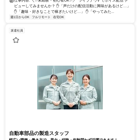
仕事内容: ＼✨未経験・初心者OK✨／ "ライブナウV"でボイス配信 デ
ビューしてみませんか？ ✋「声だけの配信活動に興味があるけど…」
✋「趣味・好きなことで稼ぎたいけど…」 ✋「やってみた...
週1日からOK
フルリモート
在宅OK
派遣社員
自動車部品の製造スタッフ