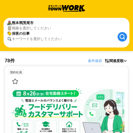
熊本県
荒尾市
職種を選択してください
深夜の仕事
キーワードを選択してください
78件
条件保存
関連度順
契約社員