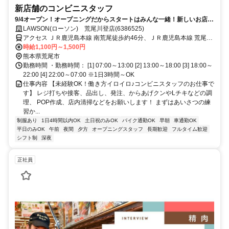
新店舗のコンビニスタッフ
9/4オープン！オープニングだからスタートはみんな一緒！新しいお店を
一緒に作りましょう♪
LAWSON(ローソン) 荒尾川登店(6386525)
アクセス ＪＲ鹿児島本線 南荒尾徒歩約46分、ＪＲ鹿児島本線 荒尾
（熊本県）徒歩約58分、ＪＲ鹿児島本線 長洲北口徒歩約70分
時給1,100円～1,500円
熊本県荒尾市
勤務時間 ・勤務時間： [1] 07:00～13:00 [2] 13:00～18:00 [3] 18:00～
22:00 [4] 22:00～07:00 ※1日3時間～OK
仕事内容 【未経験OK！働き方イロイロ♪コンビニスタッフのお仕事で
す】 レジ打ちや接客、品出し、発注、からあげクンやLチキなどの調
理、 POP作成、店内清掃などをお願いします！ まずはあいさつの練
習か...
制服あり
1日4時間以内OK
土日祝のみOK
バイク通勤OK
早朝
車通勤OK
平日のみOK
午前
夜間
夕方
オープニングスタッフ
長期歓迎
フルタイム歓迎
シフト制
深夜
正社員