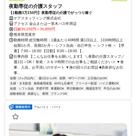
夜勤専従の介護スタッフ
【1勤務3万150円】夜勤専従の介護でがっつり稼ぐ
ケアスタッフィング株式会社
アクセス 金山または一里木バス停周辺
日給30,150円～30,900円
熊本県荒尾市
勤務時間 総労働時間：1週あたり40時間 週1日以上、1日6時間以上
短期1か月、長期2か月～ シフト自由・自己申告 ＜ シフト例 ＞ 【早
番】7:00～16:00 【日勤】9:00～18:00 【...
仕事内容 【こんなお仕事をお願いします】 ＼夜勤の介護スタッフ／
週1日～OK！単発・スキマ時間でのお仕事もご相談ください☆ ▼食
事、入浴、お手洗いのサポート ▼身の回りのお世話 ■具体的なお仕
事...
短期（3ヵ月以内）
週1日からOK
副業・WワークOK
土日祝のみOK
主婦・主夫歓迎
無期雇用派遣
60代も応募可
フリーター歓迎
バイク通勤OK
短期
シフト自由
学歴不問
車通勤OK
即日勤務OK
職場見学可
平日のみOK
経験者歓迎
残業なし
夜間
ブランクOK
アルバイト・パート