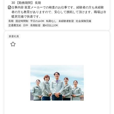
30 【勤務期間】 長期
仕事内容 装置メーカーでの検査のお仕事です。経験者の方も未経験
者の方も教育がありますので、安心して挑戦して頂けます。職場は冷
暖房完備で快適です。
長期
固定時間制
平日のみOK
転勤なし
未経験者歓迎
社会保険完備
交通費支給
日中
長期歓迎
週4日以上OK
派遣社員