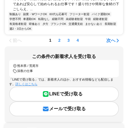
であれば安心して始められるお仕事です！盛り付けや簡単な食材の下
ごしらえ、...
制服あり
副業・WワークOK
60代も応募可
フリーター歓迎
バイク通勤OK
学歴不問
車通勤OK
転勤なし
経験不問
未経験者歓迎
午前
経験者歓迎
有資格者歓迎
研修あり
夕方
ブランクOK
交通費支給
まかないあり
長期歓迎
週2・3日からOK
前へ
次へ
1
2
3
4
この条件の新着求人を受け取る
熊本県 / 荒尾市
深夜の仕事
「LINEで受け取る」では、新着求人のほか、おすすめ情報なども配信しま
す。
詳しくはこちら
LINEで受け取る
メールで受け取る