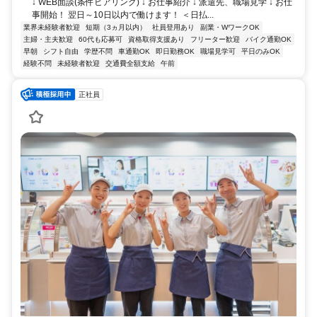
↓ WEB面談(条件ヒアリング) ↓ お仕事紹介 ↓ 派遣先、職場見学 ↓ お仕
事開始！ 翌日～10日以内で働けます！ ＜日払...
業界未経験者歓迎
短期（3ヵ月以内）
社員登用あり
副業・WワークOK
主婦・主夫歓迎
60代も応募可
資格取得支援あり
フリーター歓迎
バイク通勤OK
早朝
シフト自由
学歴不問
車通勤OK
即日勤務OK
職場見学可
平日のみOK
経験不問
未経験者歓迎
交通費全額支給
午前
正社員