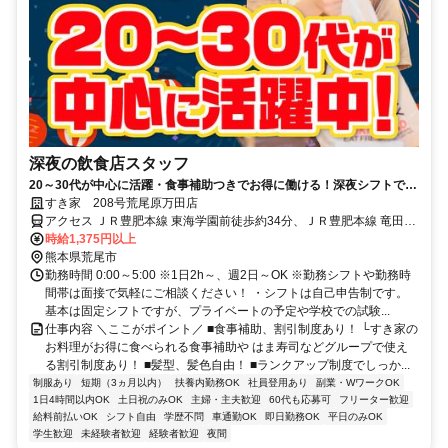
深夜の飲食店スタッフ
20～30代が中心に活躍・食事補助つきでお得に働ける！深夜シフトで稼
ぎませんか◎
すき家 208号荒尾原万田店
アクセス ＪＲ豊肥本線 東海学園前徒歩約34分、ＪＲ豊肥本線 竜田口
徒歩約40分、ＪＲ豊肥本線 水前寺南口徒歩約50分 荒尾駅徒歩15分、
時給1,375円以上
208号線沿い
熊本県荒尾市
勤務時間 0:00～5:00 ※1日2h～、週2日～OK ※勤務シフトや勤務時
間帯は面接で気軽にご相談ください！ ・シフトは自己申告制です。
基本は固定シフトですが、プライベートの予定や学校での試験...
仕事内容 ＼ここがポイント／ ■食事補助、割引制度あり！ └すき家の
お料理がお得に食べられる食事補助や はま寿司などグループで使え
る割引制度あり！ ■髪型、髪色自由！ ■ランクアップ制度でしっか...
制服あり
短期（3ヵ月以内）
扶養内勤務OK
社員登用あり
副業・WワークOK
1日4時間以内OK
土日祝のみOK
主婦・主夫歓迎
60代も応募可
フリーター歓迎
給料前払いOK
シフト自由
学歴不問
車通勤OK
即日勤務OK
平日のみOK
学生歓迎
未経験者歓迎
経験者歓迎
夜間