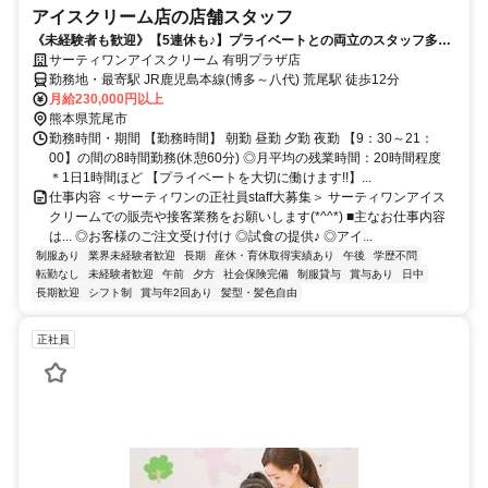
アイスクリーム店の店舗スタッフ
《未経験者も歓迎》【5連休も♪】プライベートとの両立のスタッフ多数
活躍！◎髪色自由♪
サーティワンアイスクリーム 有明プラザ店
勤務地・最寄駅 JR鹿児島本線(博多～八代) 荒尾駅 徒歩12分
月給230,000円以上
熊本県荒尾市
勤務時間・期間 【勤務時間】 朝勤 昼勤 夕勤 夜勤 【9：30～21：
00】の間の8時間勤務(休憩60分) ◎月平均の残業時間：20時間程度
＊1日1時間ほど 【プライベートを大切に働けます!!】...
仕事内容 ＜サーティワンの正社員staff大募集＞ サーティワンアイス
クリームでの販売や接客業務をお願いします(*^^*) ■主なお仕事内容
は... ◎お客様のご注文受け付け ◎試食の提供♪ ◎アイ...
制服あり
業界未経験者歓迎
長期
産休・育休取得実績あり
午後
学歴不問
転勤なし
未経験者歓迎
午前
夕方
社会保険完備
制服貸与
賞与あり
日中
長期歓迎
シフト制
賞与年2回あり
髪型・髪色自由
正社員