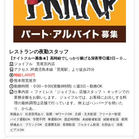
レストランの夜勤スタッフ
【ナイトクルー募集★】高時給でしっかり稼げる深夜帯◎週3日～Ｏ
Ｋ！福利厚生も充実♪履歴書不要！
ジョイフル 荒尾宮内店
アクセス JR鹿児島本線「荒尾駅」より徒歩25分
時給1,400円
熊本県荒尾市
勤務時間 ・0:00～9:00(実働8時間) ☆週3日～勤務OK
仕事内容 ＜ ファミレス「ジョイフル」店舗スタッフ ＞ キッチンでの
業務全般をお願いします。 ジョイフルでは、お客様にお出しする料
理の最終調理は店舗で行っています。 例えばハンバーグを焼いた
り、からあ...
制服あり
社員登用あり
副業・WワークOK
主婦・主夫歓迎
フリーター歓迎
バイク通勤OK
学歴不問
車通勤OK
固定時間制
未経験者歓迎
経験者歓迎
夜間
研修あり
ブランクOK
交通費支給
長期歓迎
フルタイム歓迎
社割あり
深夜
ピアスOK