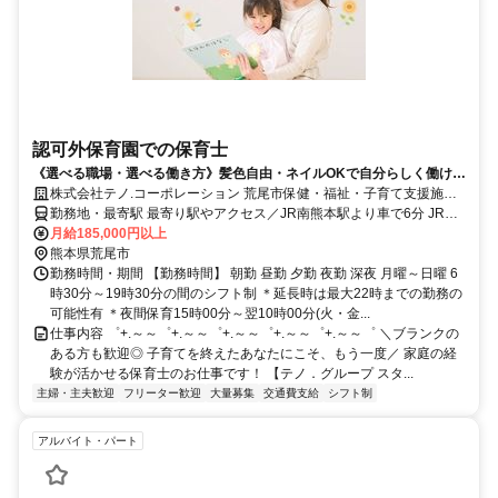
認可外保育園での保育士
《選べる職場・選べる働き方》髪色自由・ネイルOKで自分らしく働け
る！社宅支援制度あり／資格を活かせる
株式会社テノ.コーポレーション 荒尾市保健・福祉・子育て支援施設
Mirairo
勤務地・最寄駅 最寄り駅やアクセス／JR南熊本駅より車で6分 JR熊
本駅より車で10分 熊本市電「九品寺交差点」より徒歩10分
月給185,000円以上
熊本県荒尾市
勤務時間・期間 【勤務時間】 朝勤 昼勤 夕勤 夜勤 深夜 月曜～日曜 6
時30分～19時30分の間のシフト制 ＊延長時は最大22時までの勤務の
可能性有 ＊夜間保育15時00分～翌10時00分(火・金...
仕事内容 ゜+.～～゜+.～～゜+.～～゜+.～～゜+.～～゜ ＼ブランクの
ある方も歓迎◎ 子育てを終えたあなたにこそ、もう一度／ 家庭の経
験が活かせる保育士のお仕事です！ 【テノ．グループ スタ...
主婦・主夫歓迎
フリーター歓迎
大量募集
交通費支給
シフト制
アルバイト・パート