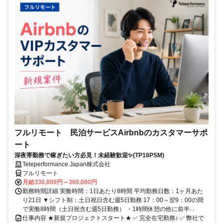
フルリモート 民泊サービスAirbnbのカスタマーサポ
ート
深夜帯勤務で稼ぎたい方必見！未経験歓迎✨(TP18PSM)
Teleperformance Japan株式会社
フルリモート
月給330,000円～360,000円
勤務時間詳細 実働時間：1日あたり8時間 平均勤務日数：1ヶ月あた
り21日 ▼シフト制：土日祝日含む週5日勤務 17：00～翌9：00の間
で実働8時間（土日祝含む週5日勤務） ・1時間休憩の他に前半...
仕事内容 ★新規プロジェクトスタート★ ✅ 完全在宅勤務♪ ✅ 弊社で