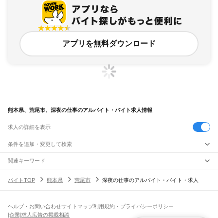
アプリを無料ダウンロード
熊本県、荒尾市、深夜の仕事のアルバイト・バイト求人情報
求人の詳細を表示
条件を追加・変更して検索
市区町村を追加・変更
関連キーワード
熊本県 荒尾市 夕方 夜 アルバイト短時間
熊本県 荒尾市 介護・福祉 深夜
熊本県
駅を追加・変更
バイトTOP
熊本県
荒尾市
深夜の仕事のアルバイト・バイト・求人
熊本県 荒尾市 夜
熊本県 荒尾市 夜間清掃
熊本県 荒尾市 仕事
熊本県
すべて
熊本市
すべて
職種を追加・変更
JR鹿児島本線(博多～八代)
中央区
東区
西区
南区
北区
荒尾駅
南荒尾駅
長洲駅
大野下駅
玉名駅
肥後伊倉駅
木葉駅
田原坂駅
植木駅
西里駅
飲食・フードサービス
ヘルプ・お問い合わせ
サイトマップ
利用規約・プライバシーポリシー
八代市
人吉市
荒尾市
水俣市
玉名市
山鹿市
菊池市
宇土市
上天草市
宇城市
阿蘇市
特徴を追加・変更
崇城大学前駅
上熊本駅
熊本駅
西熊本駅
川尻駅
富合駅
宇土駅
松橋駅
小川駅
有佐駅
飲食・フードサービス
すべて
[企業]求人広告の掲載相談