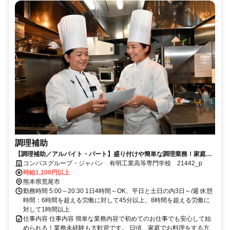
調理補助
【調理補助／アルバイト・パート】盛り付けや簡単な調理業務！家庭の
調理レベルでOK！
コンパスグループ・ジャパン 有明工業高等専門学校 21442_p
時給1,100円以上
熊本県荒尾市
勤務時間 5:00～20:30 1日4時間～OK、平日と土日の内3日～/週 休憩
時間：6時間を超える労働に対して45分以上、8時間を超える労働に
対して1時間以上
仕事内容 仕事内容 簡単な業務内容で初めてのお仕事でも安心して始
められる！業務未経験も大歓迎です。 日頃、家庭でお料理をする方