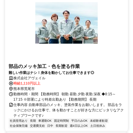
部品のメッキ加工・色を塗る作業
難しい作業はナシ！身体を動かしてお仕事できます◎
株式会社アヴェイル
時給1,110円以上
熊本県荒尾市
勤務時間・期間 【勤務時間】 朝勤 昼勤 夕勤 夜勤 深夜 ◆8:15～
17:15 ※部署により時差出勤あり 【勤務期間】 長期
仕事内容 自動車部品のメッキ、塗装作業をお願いします。 部品をラ
ックにかけるお仕事で、体を動かすことが好きな方にピッタリなアク
ティブワークです♪
社員登用あり
長期
車通勤OK
固定時間制
平日のみOK
未経験者歓迎
社会保険完備
交通費支給
日中
長期歓迎
週4日以上OK
土日祝休み