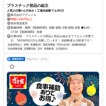
プラスチック部品の組立
人気の日勤×土日休み！工場未経験でもOK◎
株式会社アヴェイル
時給1,086円以上
熊本県荒尾市
勤務時間・期間 【勤務時間】 朝勤 昼勤 夕勤 夜勤 深夜 ◆8:00～
17:00 【勤務期間】 長期
仕事内容 ・プラスチックの部品と部品を組み立ててもらう作業で
す。 50代60代の方も活躍しています！ 未経験者も大歓迎です！
社員登用あり
長期
車通勤OK
固定時間制
平日のみOK
未経験者歓迎
社会保険完備
交通費支給
日中
長期歓迎
土日祝休み
アルバイト・パート