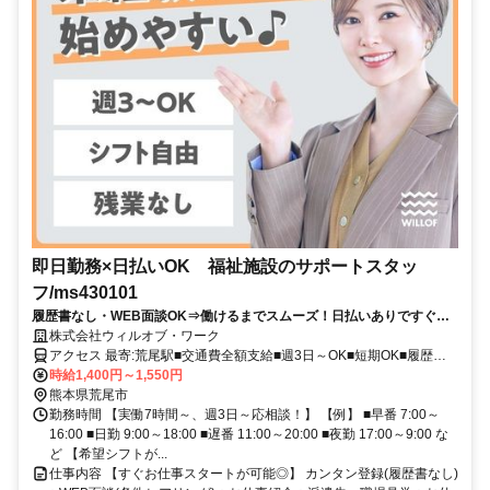
即日勤務×日払いOK 福祉施設のサポートスタッ
フ/ms430101
履歴書なし・WEB面談OK⇒働けるまでスムーズ！日払いありですぐ稼
げる★介護デビュー応援！
株式会社ウィルオブ・ワーク
アクセス 最寄:荒尾駅■交通費全額支給■週3日～OK■短期OK■履歴書
不要
時給1,400円～1,550円
熊本県荒尾市
勤務時間 【実働7時間～、週3日～応相談！】 【例】 ■早番 7:00～
16:00 ■日勤 9:00～18:00 ■遅番 11:00～20:00 ■夜勤 17:00～9:00 な
ど 【希望シフトが...
仕事内容 【すぐお仕事スタートが可能◎】 カンタン登録(履歴書なし)