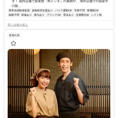
す！ 国内店舗で新業態『肉ドンキ』の展開や、 海外店舗での国産牛
の販...
業界未経験者歓迎
資格取得支援あり
バイク通勤OK
学歴不問
車通勤OK
経験不問
研修あり
賞与あり
ブランクOK
育休あり
交通費支給
シフト制
同じ企業の求人
派遣社員