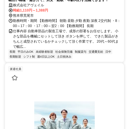
幅広い職種・働き方で、男女・経験・年齢問わず活躍できます！
株式会社アヴェイル
時給1,110円～1,388円
熊本県荒尾市
勤務時間・期間 【勤務時間】 朝勤 昼勤 夕勤 夜勤 深夜 2交代制 ・8：
00～17：00 ・17：00～翌2：00 【勤務期間】 長期
仕事内容 自動車部品の製造工場で、成形の部署をお任せします。 小
さな部品を機械にセットして頂き ボタンを押して、 できた製品がき
ちんと成型されているかチェックして頂く作業です。 20代～60代ま
で幅広...
長期
平日のみOK
未経験者歓迎
社会保険完備
制服貸与
交通費支給
日中
長期歓迎
シフト制
週4日以上OK
土日祝休み
派遣社員