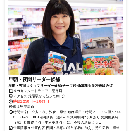
早朝・夜間リーダー候補
早朝・夜間スタッフリーダー候補(チーフ候補)募集※業務経験必須
メガセンタートライアル荒尾店
アクセス 荒尾駅から徒歩で約9分
時給1,250円～1,663円
熊本県荒尾市
時間帯 朝、夕方・夜、深夜・早朝 勤務曜日・時間 21：00～翌6：00
0：00～9：00 8時間勤務、週4～ ※試用期間2ヶ月あり 契約更新時
（試用期間終了時・年次更新時） に、今後の継続につ...
仕事情報 ● 仕事内容 夜間・早朝の通常業務に加え、発注業務、担当