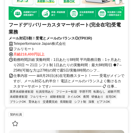
フードデリバリーカスタマーサポート(完全在宅)受電
業務
メール対応5割！受電とメールのバランス◎(TP03R)
Teleperformance Japan株式会社
フルリモート
月給218,400円以上
勤務時間詳細 実働時間：1日あたり8時間 平均勤務日数：1ヶ月あた
り20日 〜 21日 シフト制 1日あたりの実働時間：最大8時間/日 ◆7～
25時(可能な方は27時)の間で週5日/実働8時間のシフ...
仕事内容 ━━ 📅8月26日(水)在宅勤務スタート！━━ 受電がメインで
すが、メール対応も約半分！ 電話とメールのバランスよく働けるカ
スタマーサポートです♪ ━━━━━━━━━━━━━━ 📋 仕事...
業界未経験者歓迎
社員登用あり
フリーター歓迎
学歴不問
転勤なし
経験不問
未経験者歓迎
フルリモート
経験者歓迎
ネイルOK
夜間
研修あり
在宅OK
ブランクOK
育休あり
交通費支給
長期歓迎
シフト制
深夜
ピアスOK
契約社員