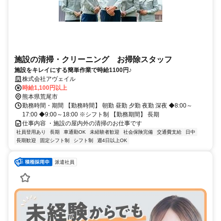
施設の清掃・クリーニング お掃除スタッフ
施設をキレイにする簡単作業で時給1100円♪
株式会社アヴェイル
時給1,100円以上
熊本県荒尾市
勤務時間・期間 【勤務時間】 朝勤 昼勤 夕勤 夜勤 深夜 ◆8:00～
17:00 ◆9:00～18:00 ※シフト制 【勤務期間】 長期
仕事内容 ・施設の屋内外の清掃のお仕事です
社員登用あり
長期
車通勤OK
未経験者歓迎
社会保険完備
交通費支給
日中
長期歓迎
固定シフト制
シフト制
週4日以上OK
派遣社員