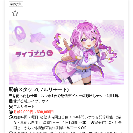
業務委託
配信スタッフ(フルリモート)
声を使ったお仕事｜スマホ1台で配信デビュー◎顔出しナシ・1日1時間
～OK♪
株式会社ライブナウV
フルリモート
月給2,000円～600,000円
勤務時間・曜日: ⏰勤務時間は自由！ 24時間いつでも配信可能 （深
夜・早朝も自由） ⛅週1日〜、1日1時間～OK！ ⛺完全在宅OK！ 全
国どこからでも配信可能 ✨副業・WワークOK