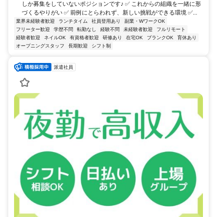
しか募集をしていないポジションです♪ ✅ これからの組織を一緒に形
づくるやりがい ✅ 前例にとらわれず、新しい挑戦ができる環境 ✅...
業界未経験者歓迎
ランチタイム
社員登用あり
副業・WワークOK
フリーター歓迎
学歴不問
転勤なし
経験不問
未経験者歓迎
フルリモート
経験者歓迎
ネイルOK
有資格者歓迎
研修あり
在宅OK
ブランクOK
育休あり
オープニングスタッフ
長期歓迎
シフト制
派遣社員