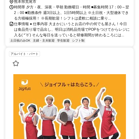
熊本県荒尾市
時間帯 夕方・夜、深夜・早朝 勤務曜日・時間 ■募集時間 17：00～翌
2：00 ■勤務条件 週3日以上、1日5時間以上 ※土日祝・大型連休でき
る方積極採用！ ※長期歓迎！シフトは柔軟に相談に乗り...
仕事情報 ● 仕事内容 大まかにいうとお店の中の何でも屋さん！今日
は食品売り場で品出し、明日は消耗品売場でPOPをつけてからレジに
入る( *ˊꇴˋ) そんな毎日を送っていると研修期間が終わるころには...
土日祝のみOK
主婦・主夫歓迎
学生歓迎
シフト制
アルバイト・パート