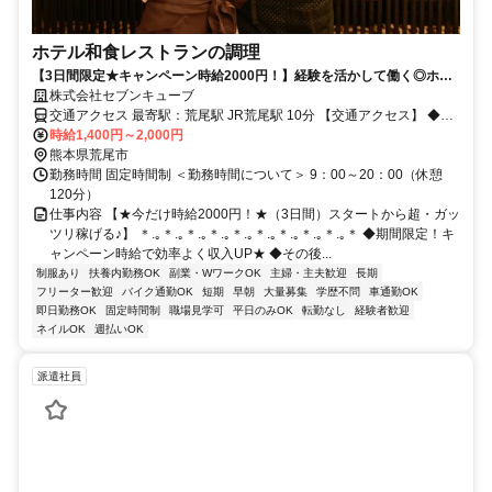
ホテル和食レストランの調理
【3日間限定★キャンペーン時給2000円！】経験を活かして働く◎ホテ
ル内和食調理スタッフ！
株式会社セブンキューブ
交通アクセス 最寄駅：荒尾駅 JR荒尾駅 10分 【交通アクセス】 ◆車
通勤（アクセス良好！） 九州道「南関IC」・国道208号・有明海沿岸
時給1,400円～2,000円
道路すぐ！ 荒尾市内から約5〜10分、大牟田市から約10〜15分、玉
熊本県荒尾市
名市・長洲町・南関町から約15〜25分 ◆電車 JR鹿児島本線「荒尾
勤務時間 固定時間制 ＜勤務時間について＞ 9：00～20：00（休憩
駅」より車8分／JR・西鉄「大牟田駅」より車15分
120分）
仕事内容 【★今だけ時給2000円！★（3日間）スタートから超・ガッ
ツリ稼げる♪】 ＊.｡＊.｡＊.｡＊.｡＊.｡＊.｡＊.｡＊.｡＊.｡＊ ◆期間限定！キ
ャンペーン時給で効率よく収入UP★ ◆その後...
制服あり
扶養内勤務OK
副業・WワークOK
主婦・主夫歓迎
長期
フリーター歓迎
バイク通勤OK
短期
早朝
大量募集
学歴不問
車通勤OK
即日勤務OK
固定時間制
職場見学可
平日のみOK
転勤なし
経験者歓迎
ネイルOK
週払いOK
派遣社員