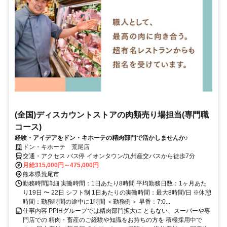
(全国)ディスカウントストアの肉類売り場担当(専門職
コース)
経験・アイデアをドン・キホーテの精肉部門で活かしませんか♪
ドン・キホーテ 荒尾店
交通・アクセス バス停 イオンタウン/九州産交バスから徒歩7分
月給315,000円～475,000円
熊本県荒尾市
勤務時間詳細 実働時間：1日あたり8時間 平均勤務日数：1ヶ月あた
り19日 〜 22日 シフト制 1日あたりの実働時間：最大8時間/日 ※休憩
時間：勤務時間の途中に1時間 ＜勤務例＞ 早番：7:0...
仕事内容 PPIHグループでは精肉部門拡大に ともない、スーパーや専
門店での 精肉・畜産のご経験や知識をお持ちの方を 積極採用中で