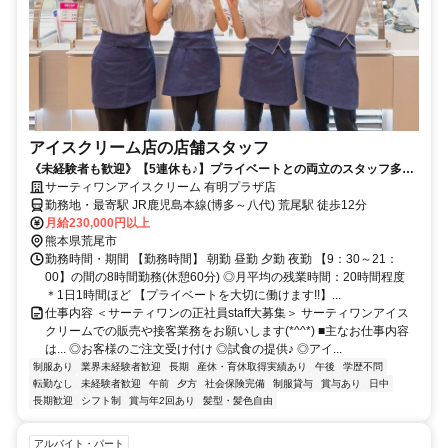
アイスクリーム店の店舗スタッフ
《未経験者も歓迎》【5連休も♪】プライベートとの両立のスタッフ多数
活躍！◎髪色自由♪
サーティワンアイスクリーム 有明プラザ店
勤務地・最寄駅 JR鹿児島本線(博多～八代) 荒尾駅 徒歩12分
月給230,000円以上
熊本県荒尾市
勤務時間・期間 【勤務時間】 朝勤 昼勤 夕勤 夜勤 【9：30～21：
00】の間の8時間勤務(休憩60分) ◎月平均の残業時間：20時間程度
＊1日1時間ほど 【プライベートを大切に働けます!!】...
仕事内容 ＜サーティワンの正社員staff大募集＞ サーティワンアイス
クリームでの販売や接客業務をお願いします(*^^*) ■主なお仕事内容
は... ◎お客様のご注文受け付け ◎試食の提供♪ ◎アイ...
制服あり
業界未経験者歓迎
長期
産休・育休取得実績あり
午後
学歴不問
転勤なし
未経験者歓迎
午前
夕方
社会保険完備
制服貸与
賞与あり
日中
長期歓迎
シフト制
賞与年2回あり
髪型・髪色自由
アルバイト・パート