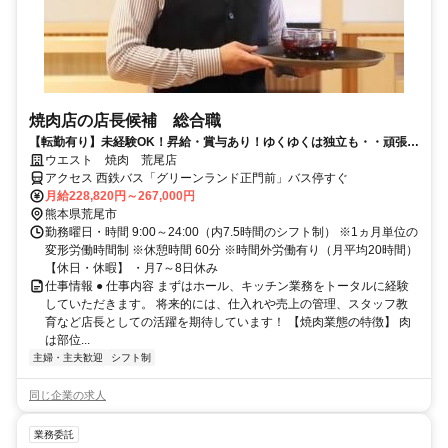
焼肉店の店長候補 総合職
【転勤有り】未経験OK！昇給・賞与あり！ゆくゆくは独立も・・頑張り
はしっかり評価します◎
ウエスト 焼肉 荒尾店
アクセス 西鉄バス「グリーンランド正門前」バス停すぐ
月給228,820円～267,000円
熊本県荒尾市
勤務曜日・時間 9:00～24:00（内7.5時間のシフト制） ※1ヵ月単位の
変形労働時間制 ※休憩時間 60分 ※時間外労働有り（月平均20時間）
【休日・休暇】 ・月7～8日休み
仕事情報 ● 仕事内容 まずはホール、キッチン業務をトータルに経験
していただきます。 将来的には、仕入れや売上の管理、スタッフ教
育など店長としての活躍を期待しています！ 【焼肉業態の特徴】 肉
は部位...
主婦・主夫歓迎
シフト制
同じ企業の求人
業務委託