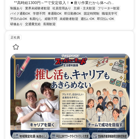
**高時給1300円～**で安定収入！ ■ 座り作業だから体への...
制服あり
業界未経験者歓迎
社員登用あり
主婦・主夫歓迎
フリーター歓迎
バイク通勤OK
学歴不問
車通勤OK
即日勤務OK
固定時間制
職場見学可
平日のみOK
転勤なし
経験不問
未経験者歓迎
週払いOK
即日払いOK
研修あり
交通費支給
長期歓迎
正社員