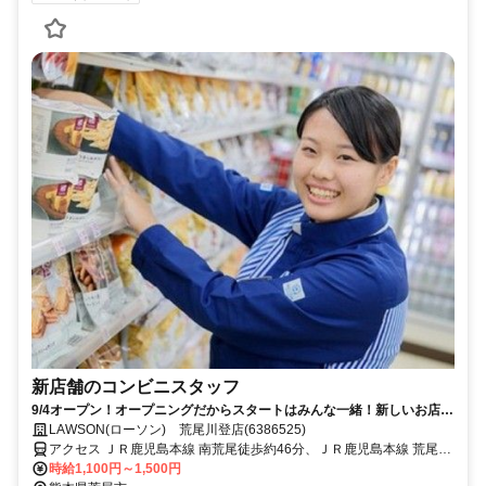
新店舗のコンビニスタッフ
9/4オープン！オープニングだからスタートはみんな一緒！新しいお店を
一緒に作りましょう♪
LAWSON(ローソン) 荒尾川登店(6386525)
アクセス ＪＲ鹿児島本線 南荒尾徒歩約46分、ＪＲ鹿児島本線 荒尾
（熊本県）徒歩約58分、ＪＲ鹿児島本線 長洲北口徒歩約70分
時給1,100円～1,500円