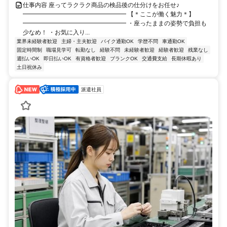
仕事内容 座ってラクラク商品の検品後の仕分けをお任せ♪
━━━━━━━━━━━━━━━━━ 【＊ここが働く魅力＊】
━━━━━━━━━━━━━━━━━ ・座ったままの姿勢で負担も
少なめ！ ・お気に入り...
業界未経験者歓迎
主婦・主夫歓迎
バイク通勤OK
学歴不問
車通勤OK
固定時間制
職場見学可
転勤なし
経験不問
未経験者歓迎
経験者歓迎
残業なし
週払いOK
即日払いOK
有資格者歓迎
ブランクOK
交通費支給
長期休暇あり
土日祝休み
派遣社員