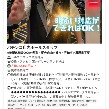
パチンコ店内ホールスタッフ
⭐希望休相談OK⭐✅髪型・髪色自由✅賞与・昇給有✅履歴書不要
ベルエアマックス荒尾店
交通・アクセス 三井グリーンランドそば
月給222,151円以上
熊本県荒尾市
勤務時間詳細 実働時間：1日あたり7時間 平均勤務日数：1ヶ月あた
り22日 早番）9:15～16:45（休憩50分） 遅番）16:40～24:40（休憩
45分） └実働7時間15分/日 ※30分程...
仕事内容 ／ 正社員募集！ 未経験もOK！ 安定して長く働ける！ ＼
◆◆◆◆◆◆◆◆◆◆◆◆◆◆◆◆◆ ＜ベルエアマックス荒尾店＞
新メンバー採用強化中の為、 大量募集中！ 履歴書不要！人...
業界未経験者歓迎
バイク通勤OK
学歴不問
車通勤OK
職場見学可
経験不問
賞与あり
ブランクOK
シフト制
服装自由
履歴書不要
寮・社宅あり