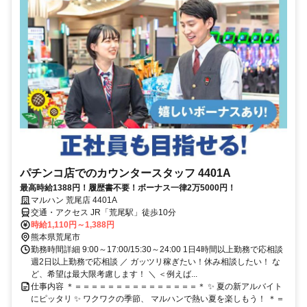
パチンコ店でのカウンタースタッフ 4401A
最高時給1388円！履歴書不要！ボーナス一律2万5000円！
マルハン 荒尾店 4401A
交通・アクセス JR「荒尾駅」徒歩10分
時給1,110円～1,388円
熊本県荒尾市
勤務時間詳細 9:00～17:00/15:30～24:00 1日4時間以上勤務で応相談
週2日以上勤務で応相談 ／ ガッツリ稼ぎたい！休み相談したい！ な
ど、希望は最大限考慮します！ ＼ ＜例えば...
仕事内容 ＊＝＝＝＝＝＝＝＝＝＝＝＝＝＝＝＊ ✨ 夏の新アルバイト
にピッタリ ✨ ワクワクの季節、 マルハンで熱い夏を楽しもう！ ＊＝