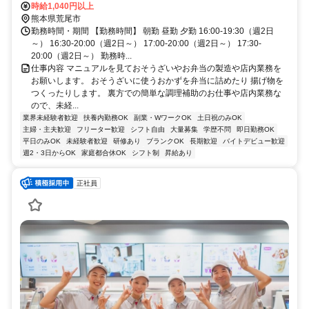
時給1,040円以上
熊本県荒尾市
勤務時間・期間 【勤務時間】 朝勤 昼勤 夕勤 16:00-19:30（週2日
～） 16:30-20:00（週2日～） 17:00-20:00（週2日～） 17:30-
20:00（週2日～） 勤務時...
仕事内容 マニュアルを見ておそうざいやお弁当の製造や店内業務を
お願いします。 おそうざいに使うおかずを弁当に詰めたり 揚げ物を
つくったりします。 裏方での簡単な調理補助のお仕事や店内業務な
ので、未経...
業界未経験者歓迎
扶養内勤務OK
副業・WワークOK
土日祝のみOK
主婦・主夫歓迎
フリーター歓迎
シフト自由
大量募集
学歴不問
即日勤務OK
平日のみOK
未経験者歓迎
研修あり
ブランクOK
長期歓迎
バイトデビュー歓迎
週2・3日からOK
家庭都合休OK
シフト制
昇給あり
正社員