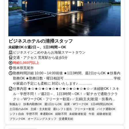
ビジネスホテルの清掃スタッフ
未経験OK☆週2日～、1日3時間～OK
ビジネスインこめやあらお海陽スマートタウン
交通・アクセス 荒尾駅から徒歩5分
時給1,060円以上
熊本県荒尾市
勤務時間詳細 10:00～14:00前後 ★1日3時間、週2日からOK ★扶養内
勤務OK ★勤務日数・曜日相談可 …………………………………… 学校
や家庭の予定にも柔軟に 対応いたします♪ ………...
仕事内容 ★☆★☆★☆★☆★☆★☆★☆★☆★☆ ✅未経験OK！スキ
ル・学歴不問！ ✅週2日～、1日3時間～OK！ ✅駅チカで通勤ラクラ
ク☆ ✅WワークOK・フリーター歓迎♪ ✅主婦(主夫)歓迎・扶養内...
制服あり
扶養内勤務OK
週1日からOK
副業・WワークOK
1日4時間以内OK
土日祝のみOK
主婦・主夫歓迎
週1シフト提出
フリーター歓迎
バイク通勤OK
シフト自由
学歴不問
車通勤OK
経験不問
未経験者歓迎
午前
経験者歓迎
ブランクOK
オープニングスタッフ
交通費支給