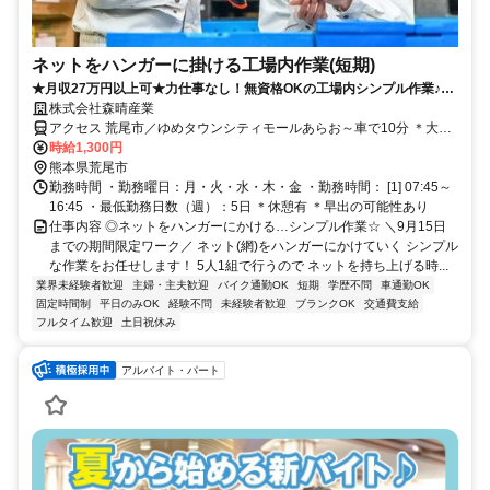
ネットをハンガーに掛ける工場内作業(短期)
★月収27万円以上可★力仕事なし！無資格OKの工場内シンプル作業♪土
日祝休み＋大型連休あり
株式会社森晴産業
アクセス 荒尾市／ゆめタウンシティモールあらお～車で10分 ＊大牟
田市から通うスタッフも♪
時給1,300円
熊本県荒尾市
勤務時間 ・勤務曜日：月・火・水・木・金 ・勤務時間： [1] 07:45～
16:45 ・最低勤務日数（週）：5日 ＊休憩有 ＊早出の可能性あり
仕事内容 ◎ネットをハンガーにかける…シンプル作業☆ ＼9月15日
までの期間限定ワーク／ ネット(網)をハンガーにかけていく シンプル
な作業をお任せします！ 5人1組で行うので ネットを持ち上げる時...
業界未経験者歓迎
主婦・主夫歓迎
バイク通勤OK
短期
学歴不問
車通勤OK
固定時間制
平日のみOK
経験不問
未経験者歓迎
ブランクOK
交通費支給
フルタイム歓迎
土日祝休み
アルバイト・パート