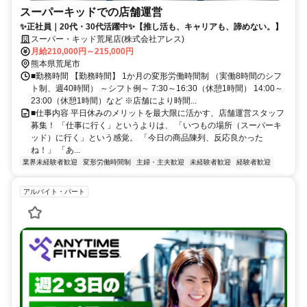
スーパーキッドでの店舗運営
✨正社員｜20代・30代活躍中✨【推し活も、キャリアも、諦めない。】
スーパー・キッド荒尾店(株式会社アレス)
月給210,000円～215,000円
熊本県荒尾市
■勤務時間 【勤務時間】 1か月の変形労働時間制 （実働8時間のシフ
ト制、週40時間） ～シフト例～ 7:30～16:30（休憩1時間） 14:00～
23:00（休憩1時間）など ※店舗により時間...
■仕事内容 平日休みのメリットを最大限に活かす、店舗運営スタッフ
募集！ 「仕事に行く」というよりは、 「いつもの場所（スーパーキ
ッド）に行く」という感覚。 「今日の商品陳列、反応良かった
ね！」 「あ...
業界未経験者歓迎
変形労働時間制
主婦・主夫歓迎
未経験者歓迎
経験者歓迎
アルバイト・パート