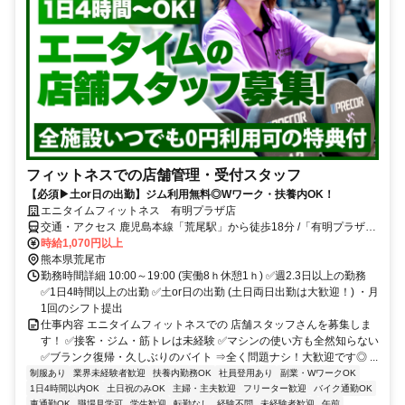
フィットネスでの店舗管理・受付スタッフ
【必須▶土or日の出勤】ジム利用無料◎Wワーク・扶養内OK！
エニタイムフィットネス 有明プラザ店
交通・アクセス 鹿児島本線「荒尾駅」から徒歩18分 /「有明プラザ
前」バス停から徒歩4分
時給1,070円以上
熊本県荒尾市
勤務時間詳細 10:00～19:00 (実働8ｈ休憩1ｈ) ✅週2.3日以上の勤務
✅1日4時間以上の出勤 ✅土or日の出勤 (土日両日出勤は大歓迎！) ・月
1回のシフト提出
仕事内容 エニタイムフィットネスでの 店舗スタッフさんを募集しま
す！ ✅接客・ジム・筋トレは未経験 ✅マシンの使い方も全然知らない
✅ブランク復帰・久しぶりのバイト ⇒全く問題ナシ！大歓迎です◎ ...
制服あり
業界未経験者歓迎
扶養内勤務OK
社員登用あり
副業・WワークOK
1日4時間以内OK
土日祝のみOK
主婦・主夫歓迎
フリーター歓迎
バイク通勤OK
車通勤OK
職場見学可
学生歓迎
転勤なし
経験不問
未経験者歓迎
午前