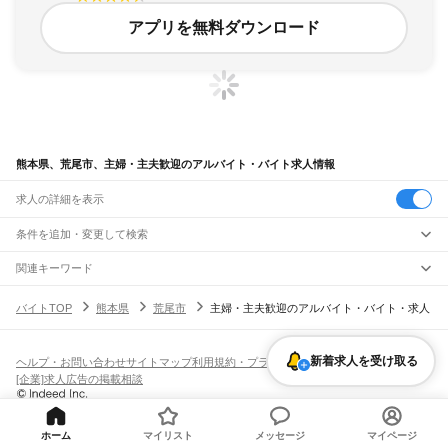
アプリを無料ダウンロード
熊本県、荒尾市、主婦・主夫歓迎のアルバイト・バイト求人情報
求人の詳細を表示
条件を追加・変更して検索
市区町村を追加・変更
関連キーワード
熊本県 荒尾市 主婦・主夫歓迎 扶養内
熊本県 熊本市 主婦・主夫歓迎 えがお
熊本県
駅を追加・変更
バイトTOP
熊本県
荒尾市
主婦・主夫歓迎のアルバイト・バイト・求人
熊本県 熊本市 主婦・主夫歓迎 接客
熊本県 主婦・主夫歓迎 しゃぶしゃぶ
熊本県
すべて
熊本県 菊池市 主婦・主夫歓迎 在宅
熊本市
すべて
職種を追加・変更
JR鹿児島本線(博多～八代)
中央区
東区
西区
南区
北区
荒尾駅
南荒尾駅
長洲駅
大野下駅
玉名駅
肥後伊倉駅
木葉駅
田原坂駅
植木駅
西里駅
新着求人を受け取る
飲食・フードサービス
ヘルプ・お問い合わせ
サイトマップ
利用規約・プライバシーポリシー
八代市
人吉市
荒尾市
水俣市
玉名市
山鹿市
菊池市
宇土市
上天草市
宇城市
阿蘇市
特徴を追加・変更
崇城大学前駅
上熊本駅
熊本駅
西熊本駅
川尻駅
富合駅
宇土駅
松橋駅
小川駅
有佐駅
飲食・フードサービス
すべて
[企業]求人広告の掲載相談
天草市
合志市
植木町
下益城郡
玉名郡
菊池郡
阿蘇郡
上益城郡
八代郡
葦北郡
千丁駅
新八代駅
八代駅
ホールスタッフ
キッチンスタッフ
皿洗い・洗い場
精肉・鮮魚加工
給食調理
人気
球磨郡
天草郡
雇用形態を追加・変更
パン屋（ベーカリー）
フードカウンター販売員
バー（BAR）・バーテンダー
日払いOK
高校生歓迎
学生歓迎
深夜の仕事
髪型・髪色自由
ひげOK
ネイルOK
阿蘇高原線
飲食店補助（開店・閉店準備）
飲食店（店長・マネージャー）
ピアスOK
アルバイト・パート
履歴書不要
オープニングスタッフ
留学生・外国人活躍中
熊本駅
平成駅
南熊本駅
新水前寺駅
水前寺駅
東海学園前駅
竜田口駅
武蔵塚駅
ホーム
マイリスト
メッセージ
マイページ
都道府県を変更
営業・販売
勤務期間
正社員
光の森駅
三里木駅
原水駅
肥後大津駅
瀬田駅
立野駅
赤水駅
市ノ川駅
内牧駅
阿蘇駅