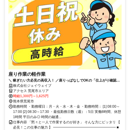
座り作業の軽作業
＼ 稼ぎたい方必見の高収入！ ／座りっぱなしでOKの「仕上がり確認」
空調完備×土日祝休み×履歴書不要◎
株式会社ジェイウェイブ
アクセス 荒尾市エリア
時給1,300円～1,625円
熊本県荒尾市
勤務時間 ・勤務曜日：月・火・水・木・金 ・勤務時間： [1] 08:00～
17:00 [2] 08:30～17:30 ・最低勤務日数（週）：5日 実働8時間、休憩
1時間 平日のみ◎ 時間の融通...
仕事内容 「黙々と一人で作業するのが好き」 そんな方にピッタリ 【
必見！この仕事の魅力 】 ━━━━━━━━━━━━━━━━━━ ■