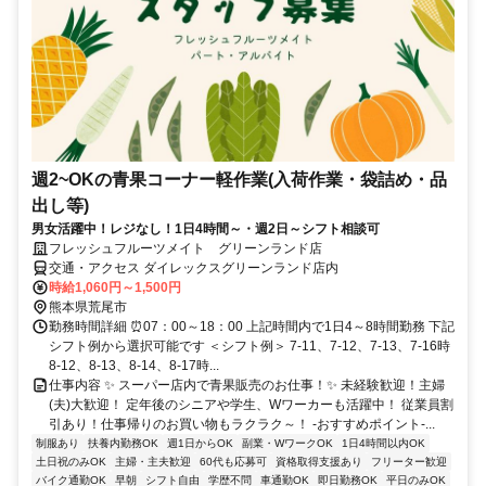
週2~OKの青果コーナー軽作業(入荷作業・袋詰め・品
出し等)
男女活躍中！レジなし！1日4時間～・週2日～シフト相談可
フレッシュフルーツメイト グリーンランド店
交通・アクセス ダイレックスグリーンランド店内
時給1,060円～1,500円
熊本県荒尾市
勤務時間詳細 ⏰07：00～18：00 上記時間内で1日4～8時間勤務 下記
シフト例から選択可能です ＜シフト例＞ 7-11、7-12、7-13、7-16時
8-12、8-13、8-14、8-17時...
仕事内容 ✨ スーパー店内で青果販売のお仕事！✨ 未経験歓迎！主婦
(夫)大歓迎！ 定年後のシニアや学生、Wワーカーも活躍中！ 従業員割
引あり！仕事帰りのお買い物もラクラク～！ -おすすめポイント-...
制服あり
扶養内勤務OK
週1日からOK
副業・WワークOK
1日4時間以内OK
土日祝のみOK
主婦・主夫歓迎
60代も応募可
資格取得支援あり
フリーター歓迎
バイク通勤OK
早朝
シフト自由
学歴不問
車通勤OK
即日勤務OK
平日のみOK