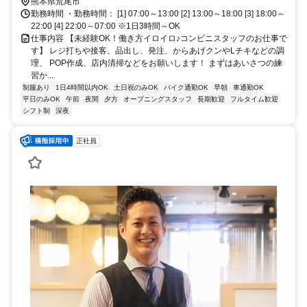
熊本県荒尾市
勤務時間 ・勤務時間： [1] 07:00～13:00 [2] 13:00～18:00 [3] 18:00～
22:00 [4] 22:00～07:00 ※1日3時間～OK
仕事内容 【未経験OK！働き方イロイロ♪コンビニスタッフのお仕事で
す】 レジ打ちや接客、品出し、発注、からあげクンやLチキなどの調
理、 POP作成、店内清掃などをお願いします！ まずはあいさつの練
習か...
制服あり
1日4時間以内OK
土日祝のみOK
バイク通勤OK
早朝
車通勤OK
平日のみOK
午前
夜間
夕方
オープニングスタッフ
長期歓迎
フルタイム歓迎
シフト制
深夜
正社員