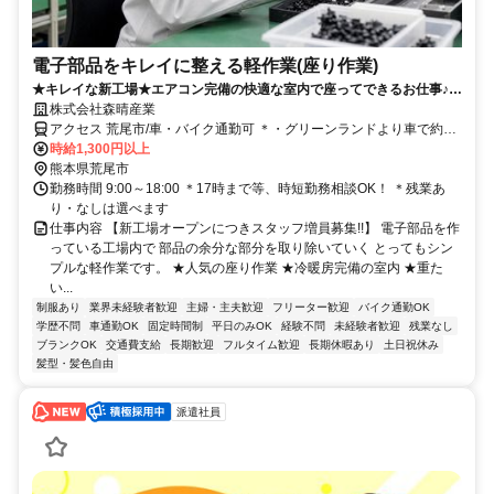
電子部品をキレイに整える軽作業(座り作業)
★キレイな新工場★エアコン完備の快適な室内で座ってできるお仕事♪時
短・残業なしも相談OK！
株式会社森晴産業
アクセス 荒尾市/車・バイク通勤可 ＊・グリーンランドより車で約5
分・イオンモール大牟田より車で約15分
時給1,300円以上
熊本県荒尾市
勤務時間 9:00～18:00 ＊17時まで等、時短勤務相談OK！ ＊残業あ
り・なしは選べます
仕事内容 【新工場オープンにつきスタッフ増員募集!!】 電子部品を作
っている工場内で 部品の余分な部分を取り除いていく とってもシン
プルな軽作業です。 ★人気の座り作業 ★冷暖房完備の室内 ★重た
い...
制服あり
業界未経験者歓迎
主婦・主夫歓迎
フリーター歓迎
バイク通勤OK
学歴不問
車通勤OK
固定時間制
平日のみOK
経験不問
未経験者歓迎
残業なし
ブランクOK
交通費支給
長期歓迎
フルタイム歓迎
長期休暇あり
土日祝休み
髪型・髪色自由
派遣社員