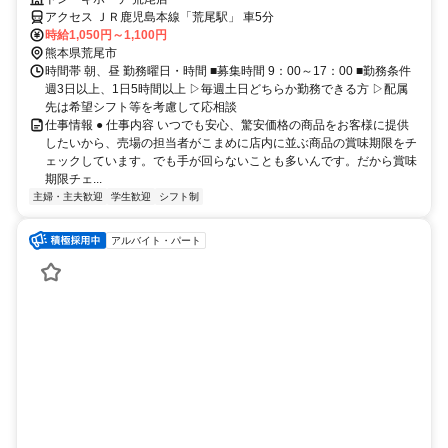
アクセス ＪＲ鹿児島本線「荒尾駅」 車5分
時給1,050円～1,100円
熊本県荒尾市
時間帯 朝、昼 勤務曜日・時間 ■募集時間 9：00～17：00 ■勤務条件
週3日以上、1日5時間以上 ▷毎週土日どちらか勤務できる方 ▷配属
先は希望シフト等を考慮して応相談
仕事情報 ● 仕事内容 いつでも安心、驚安価格の商品をお客様に提供
したいから、売場の担当者がこまめに店内に並ぶ商品の賞味期限をチ
ェックしています。でも手が回らないことも多いんです。だから賞味
期限チェ...
主婦・主夫歓迎
学生歓迎
シフト制
アルバイト・パート