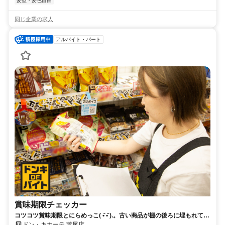
髪型・髪色自由
同じ企業の求人
アルバイト・パート
賞味期限チェッカー
コツコツ賞味期限とにらめっこ( •᷄ •᷅ ).。古い商品が棚の後ろに埋もれてい
ないかチェック！
ドン・キホーテ 荒尾店