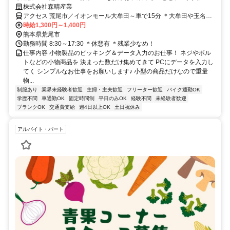
け★土日休み＆日勤のみ！小物商品だから力仕事はとっても少なめです♪
株式会社森晴産業
アクセス 荒尾市／イオンモール大牟田～車で15分 ＊大牟田や玉名か
ら通うスタッフも多数います♪
時給1,300円～1,400円
熊本県荒尾市
勤務時間 8:30～17:30 ＊休憩有 ＊残業少なめ！
仕事内容 小物製品のピッキング＆データ入力のお仕事！ ネジやボル
トなどの小物商品を 決まった数だけ集めてきて PCにデータを入力し
てく シンプルなお仕事をお願いします♪ 小型の商品だけなので重量
物...
制服あり
業界未経験者歓迎
主婦・主夫歓迎
フリーター歓迎
バイク通勤OK
学歴不問
車通勤OK
固定時間制
平日のみOK
経験不問
未経験者歓迎
ブランクOK
交通費支給
週4日以上OK
土日祝休み
アルバイト・パート