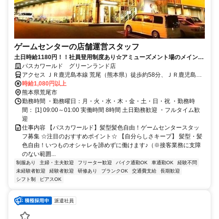
ゲームセンターの店舗運営スタッフ
土日時給1180円！！社員登用制度あり☆アミューズメント場のメインス
タッフ募集
パスカワールド グリーンランド店
アクセス ＪＲ鹿児島本線 荒尾（熊本県）徒歩約58分、ＪＲ鹿児島本
線 南荒尾東口徒歩約62分、ＪＲ鹿児島本線 大牟田東口徒歩約73分
時給1,080円以上
熊本県荒尾市
勤務時間 ・勤務曜日：月・火・水・木・金・土・日・祝 ・勤務時
間： [1] 09:00～01:00 実働時間 8時間 土日勤務歓迎 ・フルタイム歓
迎
仕事内容 【パスカワールド】髪型髪色自由！ゲームセンタースタッ
フ募集 ☆注目のおすすめポイント☆ 【自分らしさキープ】 髪型・髪
色自由！いつものオシャレを諦めずに働けます♪（※接客業務に支障
のない範囲...
制服あり
主婦・主夫歓迎
フリーター歓迎
バイク通勤OK
車通勤OK
経験不問
未経験者歓迎
経験者歓迎
研修あり
ブランクOK
交通費支給
長期歓迎
シフト制
ピアスOK
派遣社員