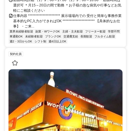
勤務時間詳細 （1）9：00～17:00 （2）9：00～18:00 ＊勤務時間は
選択可 ＊月15～20日の間で勤務 ＊お子様の急な病気や行事などお気
軽にご相談ください
仕事内容 ********************** 展示場場内での 受付と簡単な事務作業
基本的なPC入力ができればOK ********************** 【具体的なお仕
事】 ・ご来...
業界未経験者歓迎
副業・WワークOK
主婦・主夫歓迎
フリーター歓迎
学歴不問
車通勤OK
未経験者歓迎
ブランクOK
交通費支給
長期歓迎
フルタイム歓迎
週2・3日からOK
シフト制
週4日以上OK
契約社員