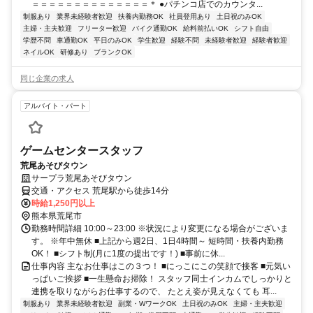
＝＝＝＝＝＝＝＝＝＝＝＝＝＝＊ ●パチンコ店でのカウンタ...
制服あり
業界未経験者歓迎
扶養内勤務OK
社員登用あり
土日祝のみOK
主婦・主夫歓迎
フリーター歓迎
バイク通勤OK
給料前払いOK
シフト自由
学歴不問
車通勤OK
平日のみOK
学生歓迎
経験不問
未経験者歓迎
経験者歓迎
ネイルOK
研修あり
ブランクOK
同じ企業の求人
アルバイト・パート
ゲームセンタースタッフ
荒尾あそびタウン
サープラ荒尾あそびタウン
交通・アクセス 荒尾駅から徒歩14分
時給1,250円以上
熊本県荒尾市
勤務時間詳細 10:00～23:00 ※状況により変更になる場合がございま
す。 ※年中無休 ■上記から週2日、1日4時間～ 短時間・扶養内勤務
OK！ ■シフト制(月に1度の提出です！) ■事前に休...
仕事内容 主なお仕事はこの３つ！ ■にっこにこの笑顔で接客 ■元気い
っぱいご挨拶 ■一生懸命お掃除！ スタッフ同士インカムでしっかりと
連携を取りながらお仕事するので、 たとえ姿が見えなくても 耳...
制服あり
業界未経験者歓迎
副業・WワークOK
土日祝のみOK
主婦・主夫歓迎