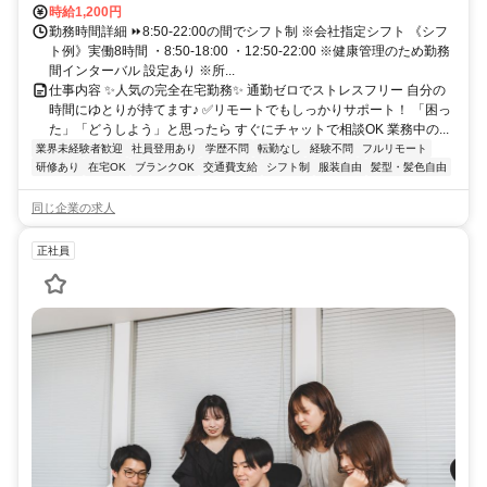
時給1,200円
勤務時間詳細 ⏩8:50-22:00の間でシフト制 ※会社指定シフト 《シフ
ト例》実働8時間 ・8:50-18:00 ・12:50-22:00 ※健康管理のため勤務
間インターバル 設定あり ※所...
仕事内容 ✨人気の完全在宅勤務✨ 通勤ゼロでストレスフリー 自分の
時間にゆとりが持てます♪ ✅リモートでもしっかりサポート！ 「困っ
た」「どうしよう」と思ったら すぐにチャットで相談OK 業務中の...
業界未経験者歓迎
社員登用あり
学歴不問
転勤なし
経験不問
フルリモート
研修あり
在宅OK
ブランクOK
交通費支給
シフト制
服装自由
髪型・髪色自由
同じ企業の求人
正社員