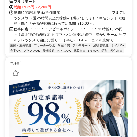
フルリモート
時給1,925円～2,200円
勤務時間詳細 ⏰ 勤務時間 ⏰ ────────────────── フルフレ
ックス制 （週25時間以上の稼働をお願いします） * 申告シフトで勤
務可能 * 「子供が学校に行っている間（10:00～...
仕事内容 ＊‥‥＊‥ アピールポイント ‥＊‥‥＊ ✨ 時給1,925円
～！高水準の報酬設定 ✨ ママ・パパ多数活躍中！温かいチーム ✨ フ
ルフレックスで自由に働く ✨ 丁寧なOJT＆マニュアル完備で...
主婦・主夫歓迎
フリーター歓迎
学歴不問
フルリモート
経験者歓迎
ネイルOK
在宅OK
ブランクOK
長期歓迎
ピアスOK
服装自由
ひげOK
髪型・髪色自由
正社員