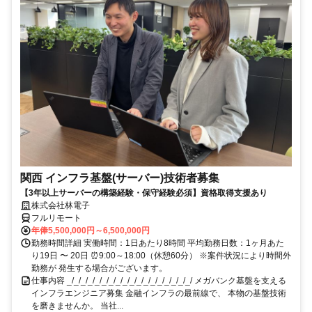
関西 インフラ基盤(サーバー)技術者募集
【3年以上サーバーの構築経験・保守経験必須】資格取得支援あり
株式会社林電子
フルリモート
年俸5,500,000円～6,500,000円
勤務時間詳細 実働時間：1日あたり8時間 平均勤務日数：1ヶ月あた
り19日 〜 20日 ⏰9:00～18:00（休憩60分） ※案件状況により時間外
勤務が 発生する場合がございます。
仕事内容 _/_/_/_/_/_/_/_/_/_/_/_/_/_/_/_/_/_/ メガバンク基盤を支える
インフラエンジニア募集 金融インフラの最前線で、 本物の基盤技術
を磨きませんか。 当社...