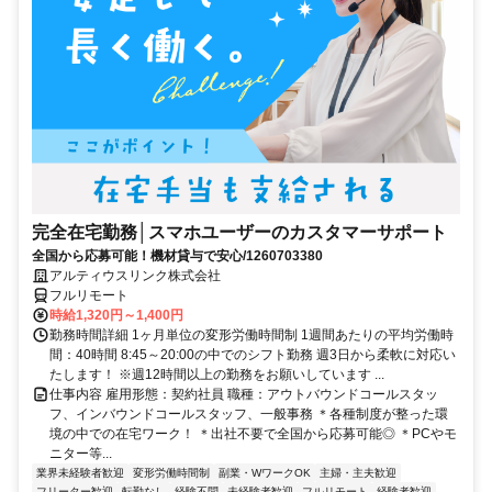
完全在宅勤務│スマホユーザーのカスタマーサポート
全国から応募可能！機材貸与で安心/1260703380
アルティウスリンク株式会社
フルリモート
時給1,320円～1,400円
勤務時間詳細 1ヶ月単位の変形労働時間制 1週間あたりの平均労働時
間：40時間 8:45～20:00の中でのシフト勤務 週3日から柔軟に対応い
たします！ ※週12時間以上の勤務をお願いしています ...
仕事内容 雇用形態：契約社員 職種：アウトバウンドコールスタッ
フ、インバウンドコールスタッフ、一般事務 ＊各種制度が整った環
境の中での在宅ワーク！ ＊出社不要で全国から応募可能◎ ＊PCやモ
ニター等...
業界未経験者歓迎
変形労働時間制
副業・WワークOK
主婦・主夫歓迎
フリーター歓迎
転勤なし
経験不問
未経験者歓迎
フルリモート
経験者歓迎