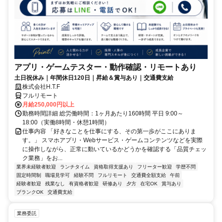
アプリ・ゲームテスター・動作確認・リモートあり
土日祝休み｜年間休日120日｜昇給＆賞与あり｜交通費支給
株式会社H.T.F
フルリモート
月給250,000円以上
勤務時間詳細 総労働時間：1ヶ月あたり160時間 平日 9:00～
18:00（実働8時間・休憩1時間）
仕事内容 「好きなことを仕事にする、その第一歩がここにありま
す。」 スマホアプリ・Webサービス・ゲームコンテンツなどを実際
に操作しながら、正常に動いているかどうかを確認する「品質チェッ
ク業務」をお...
業界未経験者歓迎
ランチタイム
資格取得支援あり
フリーター歓迎
学歴不問
固定時間制
職場見学可
経験不問
フルリモート
交通費全額支給
午前
経験者歓迎
残業なし
有資格者歓迎
研修あり
夕方
在宅OK
賞与あり
ブランクOK
交通費支給
業務委託