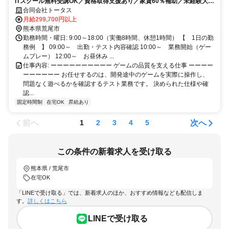
ITスクール無料受講OK／資格取得支援あり／家賃60％補助／未経験大歓
迎／土日祝休み／年間休日135日
合同会社トータス
月給299,700円以上
熊本県荒尾市
勤務時間・曜日: 9:00～18:00（実働8時間、休憩1時間） 【 1日の勤
務例 】 09:00～ 出勤・テスト内容確認 10:00～ 業務開始（ゲー
ムプレー） 12:00～ お昼休み ...
仕事内容: ーーーーーーーーーー ゲームの品質を支える仕事 ーーーー
ーーーーーー お任せするのは、開発途中のゲームを実際に操作し、
問題なく遊べるかを確認するテスト業務です。 決められた仕様や確
認...
固定時間制
在宅OK
昇給あり
前へ
次へ
1
2
3
4
5
この条件の新着求人を受け取る
熊本県 / 荒尾市
在宅OK
「LINEで受け取る」では、新着求人のほか、おすすめ情報なども配信しま
す。
詳しくはこちら
LINEで受け取る