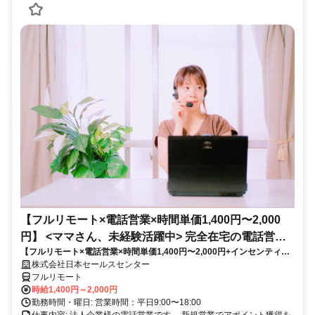
【フルリモート×電話営業×時間単価1,400円〜2,000
円】 <ママさん、未経験活躍中> 完全在宅の電話営業
【フルリモート×電話営業×時間単価1,400円〜2,000円+インセンティブ
で家庭と仕事の両立を実現
あり】 ＜ママさん、未経験活躍中＞ 完全在宅の電話営業で家庭と仕事の
株式会社日本セールスセンター
両立を実現
フルリモート
時給1,400円～2,000円
勤務時間・曜日: 営業時間：平日9:00〜18:00
仕事内容: 法人企業様の電話営業です。 新規営業でアポイント獲得を