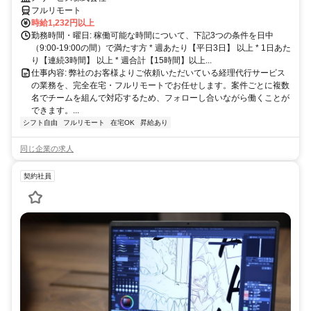
フルリモート
時給1,232円以上
勤務時間・曜日: 稼働可能な時間について、下記3つの条件を日中
（9:00-19:00の間）で満たす方 * 週あたり【平日3日】 以上 * 1日あた
り【連続3時間】 以上 * 週合計【15時間】以上...
仕事内容: 弊社のお客様よりご依頼いただいている経理代行サービス
の業務を、完全在宅・フルリモートでお任せします。案件ごとに複数
名でチームを組んで対応するため、フォローし合いながら働くことが
できます。...
シフト自由
フルリモート
在宅OK
昇給あり
同じ企業の求人
契約社員