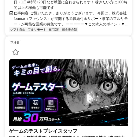
日・1日4時間×20日など希望に合わせられます！ 稼ぎたい方は100時
間以上の稼働も可能です！
仕事内容: ご覧いただき、ありがとうございます。 今回は、株式会社
founce（ファウンス）が展開する退職給付金サポート事業のフルリモ
ートが可能な営業の募集です。 ーーーーー▼この求人のポイント▼...
シフト自由
フルリモート
在宅OK
完全歩合制
正社員
ゲームのテストプレイスタッフ