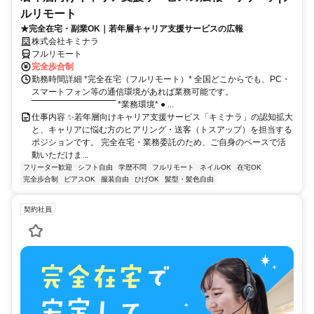
ルリモート
★完全在宅・副業OK｜若年層キャリア支援サービスの広報
株式会社キミナラ
フルリモート
完全歩合制
勤務時間詳細 *完全在宅（フルリモート）* 全国どこからでも、PC・
スマートフォン等の通信環境があれば業務可能です。
‾‾‾‾‾‾‾‾‾‾‾‾‾‾‾‾‾‾‾‾‾‾‾‾‾‾‾‾‾‾ *業務環境* ● ...
仕事内容 ✨若年層向けキャリア支援サービス「キミナラ」の認知拡大
と、キャリアに悩む方のヒアリング・送客（トスアップ）を担当する
ポジションです。 完全在宅・業務委託のため、ご自身のペースで活
動いただけま...
フリーター歓迎
シフト自由
学歴不問
フルリモート
ネイルOK
在宅OK
完全歩合制
ピアスOK
服装自由
ひげOK
髪型・髪色自由
契約社員