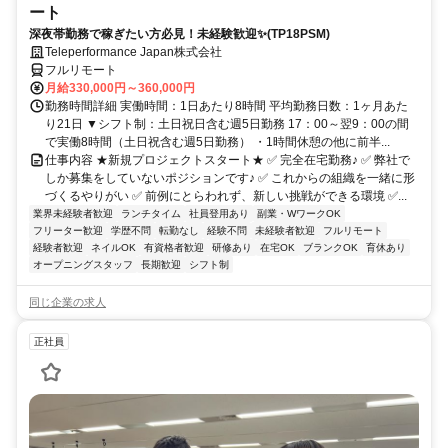
ート
深夜帯勤務で稼ぎたい方必見！未経験歓迎✨(TP18PSM)
Teleperformance Japan株式会社
フルリモート
月給330,000円～360,000円
勤務時間詳細 実働時間：1日あたり8時間 平均勤務日数：1ヶ月あた
り21日 ▼シフト制：土日祝日含む週5日勤務 17：00～翌9：00の間
で実働8時間（土日祝含む週5日勤務） ・1時間休憩の他に前半...
仕事内容 ★新規プロジェクトスタート★ ✅ 完全在宅勤務♪ ✅ 弊社で
しか募集をしていないポジションです♪ ✅ これからの組織を一緒に形
づくるやりがい ✅ 前例にとらわれず、新しい挑戦ができる環境 ✅...
業界未経験者歓迎
ランチタイム
社員登用あり
副業・WワークOK
フリーター歓迎
学歴不問
転勤なし
経験不問
未経験者歓迎
フルリモート
経験者歓迎
ネイルOK
有資格者歓迎
研修あり
在宅OK
ブランクOK
育休あり
オープニングスタッフ
長期歓迎
シフト制
同じ企業の求人
正社員