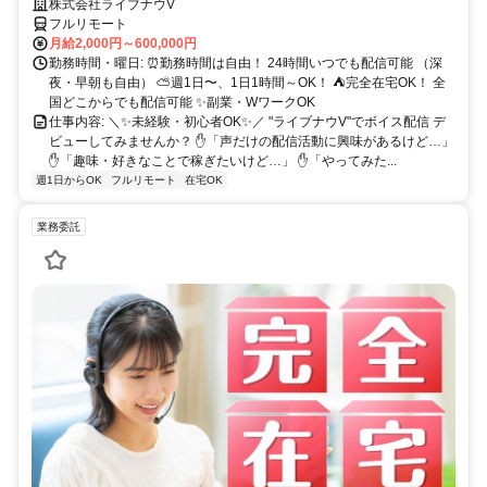
～OK♪
株式会社ライブナウV
フルリモート
月給2,000円～600,000円
勤務時間・曜日: ⏰勤務時間は自由！ 24時間いつでも配信可能 （深
夜・早朝も自由） ⛅週1日〜、1日1時間～OK！ ⛺完全在宅OK！ 全
国どこからでも配信可能 ✨副業・WワークOK
仕事内容: ＼✨未経験・初心者OK✨／ "ライブナウV"でボイス配信 デ
ビューしてみませんか？ ✋「声だけの配信活動に興味があるけど…」
✋「趣味・好きなことで稼ぎたいけど…」 ✋「やってみた...
週1日からOK
フルリモート
在宅OK
業務委託