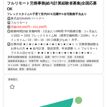
フルリモート労務事務|給与計算経験者募集|全国応募
OK
フレックスタイム✨子育て世代60％活躍中✨在宅勤務手当あり
株式会社kubellパートナー
フルリモート
月給208,000円～431,200円
勤務時間詳細 実働時間：1日あたり8時間 平均勤務日数：1ヶ月あた
り18日 〜 20日 フレックスタイム制 （標準労働時間／1日8h） ※メ
インタイム／10：00～16：00 ◎残業少なめ！ 月平...
仕事内容 ★☆★☆★☆★☆★☆★☆★☆★☆★☆ ☆ 労務実務経験を
お持ちの方 ★ ★ 給与計算、勤怠管理、年末調整 ☆ ☆ フルリモート
でスキル活かせる！ ★ ★☆★☆★☆★☆★☆★☆★☆★☆★☆ ...
業界未経験者歓迎
社員登用あり
副業・WワークOK
主婦・主夫歓迎
資格取得支援あり
学歴不問
転勤なし
フルリモート
交通費全額支給
経験者歓迎
ネイルOK
研修あり
在宅OK
賞与あり
交通費支給
ピアスOK
土日祝休み
服装自由
髪型・髪色自由
業務委託