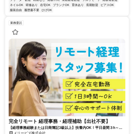
ネイルOK
研修あり
在宅OK
ブランクOK
育休あり
長期歓迎
ピアスOK
服装自由
履歴書不要
ひげOK
業務委託
完全リモート 経理事務・経理補助【出社不要】
【経理事務経験または日商簿記3級以上】扶養内OK！平日昼間３h～。
完全在宅で育児・介護中の方も大歓迎♪
メリービズ株式会社