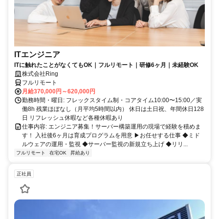
ITエンジニア
ITに触れたことがなくてもOK｜フルリモート｜研修6ヶ月｜未経験OK
株式会社Ring
フルリモート
月給370,000円～620,000円
勤務時間・曜日: フレックスタイム制・コアタイム10:00〜15:00／実
働8h 残業ほぼなし（月平均5時間以内） 休日は土日祝、年間休日128
日 リフレッシュ休暇など各種休暇あり
仕事内容: エンジニア募集！サーバー構築運用の現場で経験を積めま
す！ 入社後6ヶ月は育成プログラムを用意 ▶お任せする仕事 ◆ミド
ルウェアの運用・監視 ◆サーバー監視の新規立ち上げ ◆リリ...
フルリモート
在宅OK
昇給あり
正社員