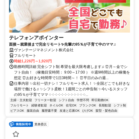
テレフォンアポインター
面接～就業後まで完全リモート✨先輩の95％が子育て中のママ♫
ヴァンテージマネジメント株式会社
フルリモート
時給1,226円～1,920円
勤務時間詳細 完全シフト制 希望を最大限考慮します♫ ⏰月～金でシ
フト自由！ （稼働目安時間： 9:00～17:00 ） ※週9時間以上の稼働を
想定 ⏰お好きな時間帯で1日3時間～！ ⏰平日のみの週...
仕事内容 ✨出社一切ナシ！フルリモート求人！ ✨全国どこでも好きな
場所で働ける♫ ✨シフト柔軟！1週間ごとの申告制 ✨今いるスタッフ
の95％が子育てママ ༶ ༶ ༶ ༶ ༶ ༶ ༶ ༶ ༶ ༶ ༶ ༶...
主婦・主夫歓迎
フリーター歓迎
シフト自由
学歴不問
即日勤務OK
フルリモート
経験者歓迎
ネイルOK
在宅OK
ブランクOK
長期歓迎
シフト制
ピアスOK
服装自由
履歴書不要
友達と応募OK
ひげOK
髪型・髪色自由
業務委託