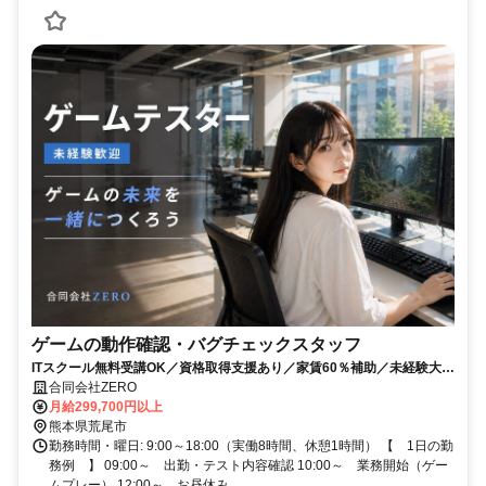
ゲームの動作確認・バグチェックスタッフ
ITスクール無料受講OK／資格取得支援あり／家賃60％補助／未経験大歓
迎／土日祝休み／年間休日135日
合同会社ZERO
月給299,700円以上
熊本県荒尾市
勤務時間・曜日: 9:00～18:00（実働8時間、休憩1時間） 【 1日の勤
務例 】 09:00～ 出勤・テスト内容確認 10:00～ 業務開始（ゲー
ムプレー） 12:00～ お昼休み ...