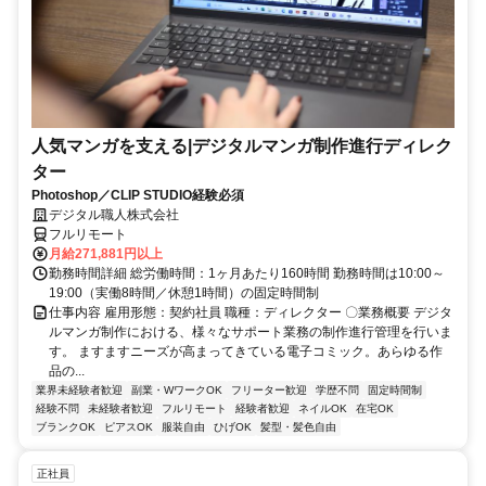
人気マンガを支える|デジタルマンガ制作進行ディレク
ター
Photoshop／CLIP STUDIO経験必須
デジタル職人株式会社
フルリモート
月給271,881円以上
勤務時間詳細 総労働時間：1ヶ月あたり160時間 勤務時間は10:00～
19:00（実働8時間／休憩1時間）の固定時間制
仕事内容 雇用形態：契約社員 職種：ディレクター 〇業務概要 デジタ
ルマンガ制作における、様々なサポート業務の制作進行管理を行いま
す。 ますますニーズが高まってきている電子コミック。あらゆる作
品の...
業界未経験者歓迎
副業・WワークOK
フリーター歓迎
学歴不問
固定時間制
経験不問
未経験者歓迎
フルリモート
経験者歓迎
ネイルOK
在宅OK
ブランクOK
ピアスOK
服装自由
ひげOK
髪型・髪色自由
正社員