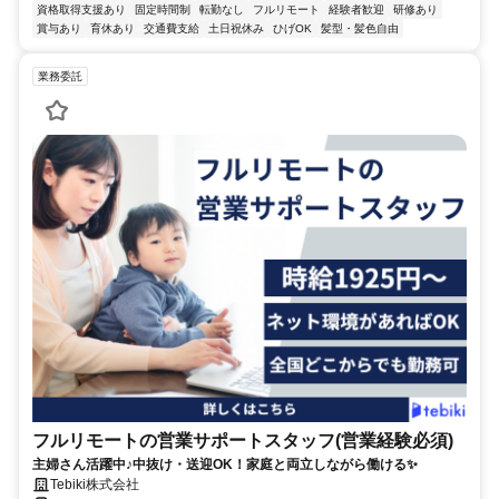
資格取得支援あり
固定時間制
転勤なし
フルリモート
経験者歓迎
研修あり
賞与あり
育休あり
交通費支給
土日祝休み
ひげOK
髪型・髪色自由
業務委託
フルリモートの営業サポートスタッフ(営業経験必須)
主婦さん活躍中♪中抜け・送迎OK！家庭と両立しながら働ける✨
Tebiki株式会社