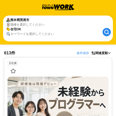
熊本県
荒尾市
職種を選択してください
在宅OK
キーワードを選択してください
613件
条件保存
関連度順
正社員