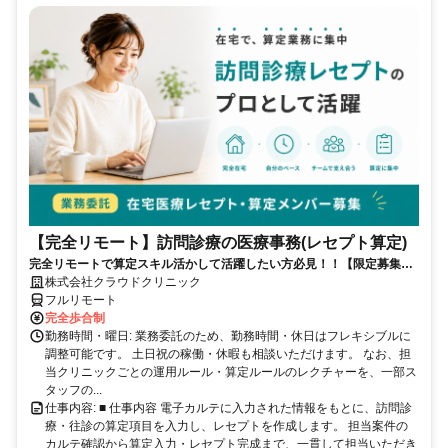
【完全リモート】訪問診療の医療事務(レセプト算定)
完全リモートで算定スキル活かして活躍したい方必見！！【限定募集】
完全リモート｜在宅医療レセプト算定（成果報酬型／業務委託）
株式会社クラウドクリニック
フルリモート
完全歩合制
勤務時間・曜日: 業務委託のため、勤務時間・休日はフレキシブルに
調整可能です。 土日祝の稼働・休暇も相談いただけます。 なお、担
当クリニックごとの運用ルール・算定ルールのレクチャーを、一部ス
タッフの...
仕事内容: ■ 仕事内容 電子カルテに入力された情報をもとに、訪問診
療・往診の算定項目を入力し、レセプトを作成します。 担当案件の
カルテ確認から算定入力・レセプト完成まで、一貫して担当いただき