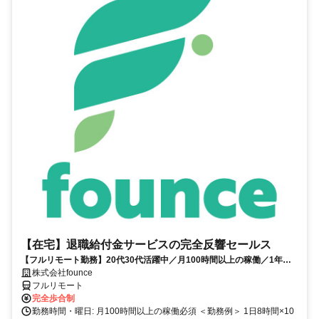
【在宅】退職給付金サービスの完全反響セールス
【フルリモート勤務】20代30代活躍中／月100時間以上の稼働／1年目
の最高月収100万円／営業経験1年あればOK／アポ取りなし提案のみ／
株式会社founce
研修制度充実
フルリモート
完全歩合制
勤務時間・曜日: 月100時間以上の稼働必須 ＜勤務例＞ 1日8時間×10