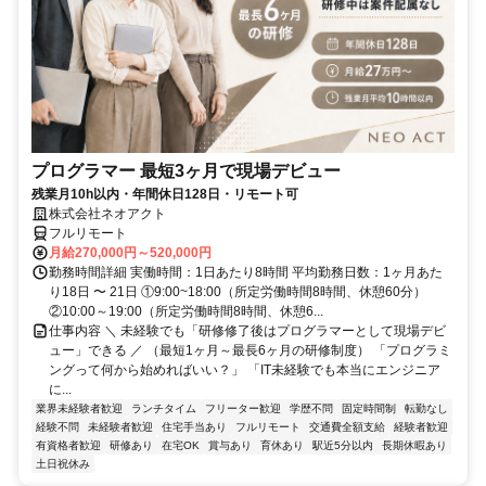
プログラマー 最短3ヶ月で現場デビュー
残業月10h以内・年間休日128日・リモート可
株式会社ネオアクト
フルリモート
月給270,000円～520,000円
勤務時間詳細 実働時間：1日あたり8時間 平均勤務日数：1ヶ月あた
り18日 〜 21日 ①9:00~18:00（所定労働時間8時間、休憩60分）
②10:00～19:00（所定労働時間8時間、休憩6...
仕事内容 ＼ 未経験でも「研修修了後はプログラマーとして現場デビ
ュー」できる ／ （最短1ヶ月～最長6ヶ月の研修制度） 「プログラミ
ングって何から始めればいい？」 「IT未経験でも本当にエンジニア
に...
業界未経験者歓迎
ランチタイム
フリーター歓迎
学歴不問
固定時間制
転勤なし
経験不問
未経験者歓迎
住宅手当あり
フルリモート
交通費全額支給
経験者歓迎
有資格者歓迎
研修あり
在宅OK
賞与あり
育休あり
駅近5分以内
長期休暇あり
土日祝休み