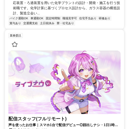
応装置・ろ過装置を用いた化学プラントの設計・開発・施工を行う技
術職です。化学計算に基づくプロセス設計から、ガラス容器の構造設
計、製造立会い...
バイク通勤OK
車通勤OK
固定時間制
職場見学可
住宅手当あり
研修あり
賞与あり
交通費支給
土日祝休み
寮・社宅あり
業務委託
配信スタッフ(フルリモート)
声を使ったお仕事｜スマホ1台で配信デビュー◎顔出しナシ・1日1時間