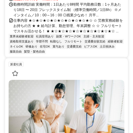
勤務時間詳細 実働時間：1日あたり8時間 平均勤務日数：1ヶ月あた
り18日 〜 20日 フレックスタイム制 （標準労働時間／1日8h） ※メ
インタイム／10：00～16：00 ◎残業少なめ！ 月平...
仕事内容 ★☆★☆★☆★☆★☆★☆★☆★☆★☆ ☆ 労務実務経験を
お持ちの方 ★ ★ 給与計算、勤怠管理、年末調整 ☆ ☆ フルリモート
でスキル活かせる！ ★ ★☆★☆★☆★☆★☆★☆★☆★☆★☆ ...
業界未経験者歓迎
社員登用あり
副業・WワークOK
主婦・主夫歓迎
資格取得支援あり
学歴不問
転勤なし
フルリモート
交通費全額支給
経験者歓迎
ネイルOK
研修あり
在宅OK
賞与あり
交通費支給
ピアスOK
土日祝休み
服装自由
髪型・髪色自由
派遣社員