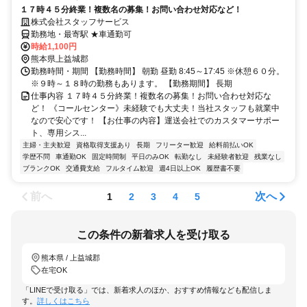
１７時４５分終業！複数名の募集！お問い合わせ対応など！
株式会社スタッフサービス
勤務地・最寄駅 ★車通勤可
時給1,100円
熊本県上益城郡
勤務時間・期間 【勤務時間】 朝勤 昼勤 8:45～17:45 ※休憩６０分。
※９時～１８時の勤務もあります。 【勤務期間】 長期
仕事内容 １７時４５分終業！複数名の募集！お問い合わせ対応な
ど！ 《コールセンター》未経験でも大丈夫！当社スタッフも就業中
なので安心です！ 【お仕事の内容】運送会社でのカスタマーサポー
ト、専用シス...
主婦・主夫歓迎
資格取得支援あり
長期
フリーター歓迎
給料前払いOK
学歴不問
車通勤OK
固定時間制
平日のみOK
転勤なし
未経験者歓迎
残業なし
ブランクOK
交通費支給
フルタイム歓迎
週4日以上OK
履歴書不要
前へ
次へ
1
2
3
4
5
この条件の新着求人を受け取る
熊本県 / 上益城郡
在宅OK
「LINEで受け取る」では、新着求人のほか、おすすめ情報なども配信しま
す。
詳しくはこちら