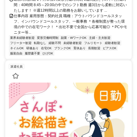
間：40時間 8:45～20:00の中でのシフト勤務 週3日から柔軟に対応い
たします！ ※週12時間以上の勤務をお願いしています ...
仕事内容 雇用形態：契約社員 職種：アウトバウンドコールスタッ
フ、インバウンドコールスタッフ、一般事務 ＊各種制度が整った環
境の中での在宅ワーク！ ＊出社不要で全国から応募可能◎ ＊PCやモ
ニター等...
業界未経験者歓迎
変形労働時間制
副業・WワークOK
主婦・主夫歓迎
フリーター歓迎
転勤なし
経験不問
未経験者歓迎
フルリモート
経験者歓迎
ネイルOK
研修あり
在宅OK
ブランクOK
育休あり
長期歓迎
ピアスOK
服装自由
履歴書不要
ひげOK
派遣社員