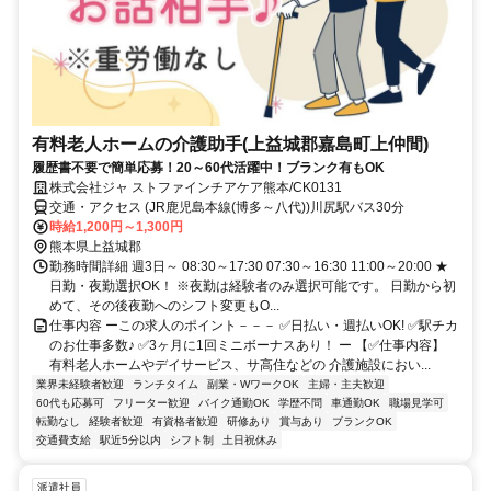
有料老人ホームの介護助手(上益城郡嘉島町上仲間)
履歴書不要で簡単応募！20～60代活躍中！ブランク有もOK
株式会社ジャ ストファインチアケア熊本/CK0131
交通・アクセス (JR鹿児島本線(博多～八代))川尻駅バス30分
時給1,200円～1,300円
熊本県上益城郡
勤務時間詳細 週3日～ 08:30～17:30 07:30～16:30 11:00～20:00 ★
日勤・夜勤選択OK！ ※夜勤は経験者のみ選択可能です。 日勤から初
めて、その後夜勤へのシフト変更もO...
仕事内容 ーこの求人のポイント－－－ ✅日払い・週払いOK! ✅駅チカ
のお仕事多数♪ ✅3ヶ月に1回ミニボーナスあり！ ー 【✅仕事内容】
有料老人ホームやデイサービス、サ高住などの 介護施設におい...
業界未経験者歓迎
ランチタイム
副業・WワークOK
主婦・主夫歓迎
60代も応募可
フリーター歓迎
バイク通勤OK
学歴不問
車通勤OK
職場見学可
転勤なし
経験者歓迎
有資格者歓迎
研修あり
賞与あり
ブランクOK
交通費支給
駅近5分以内
シフト制
土日祝休み
派遣社員