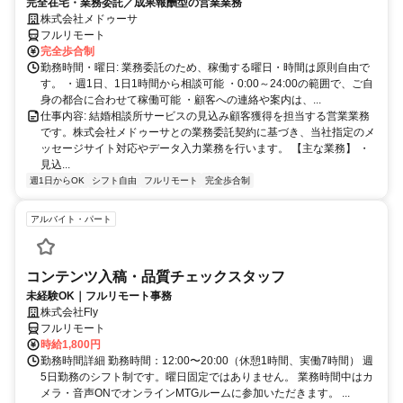
完全在宅・業務委託／成果報酬型の営業業務
株式会社メドゥーサ
フルリモート
完全歩合制
勤務時間・曜日: 業務委託のため、稼働する曜日・時間は原則自由で
す。 ・週1日、1日1時間から相談可能 ・0:00～24:00の範囲で、ご自
身の都合に合わせて稼働可能 ・顧客への連絡や案内は、...
仕事内容: 結婚相談所サービスの見込み顧客獲得を担当する営業業務
です。株式会社メドゥーサとの業務委託契約に基づき、当社指定のメ
ッセージサイト対応やデータ入力業務を行います。 【主な業務】 ・
見込...
週1日からOK
シフト自由
フルリモート
完全歩合制
アルバイト・パート
コンテンツ入稿・品質チェックスタッフ
未経験OK｜フルリモート事務
株式会社Fly
フルリモート
時給1,800円
勤務時間詳細 勤務時間：12:00〜20:00（休憩1時間、実働7時間） 週
5日勤務のシフト制です。曜日固定ではありません。 業務時間中はカ
メラ・音声ONでオンラインMTGルームに参加いただきます。 ...