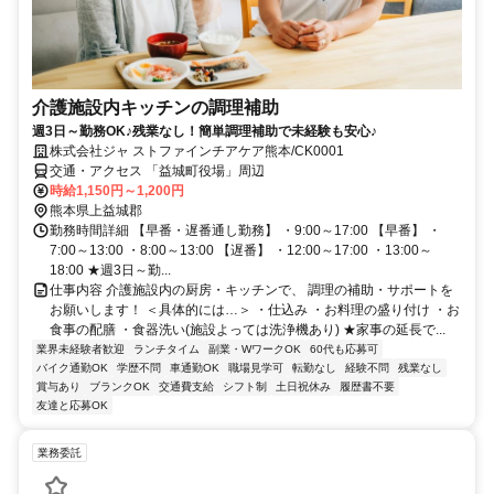
介護施設内キッチンの調理補助
週3日～勤務OK♪残業なし！簡単調理補助で未経験も安心♪
株式会社ジャ ストファインチアケア熊本/CK0001
交通・アクセス 「益城町役場」周辺
時給1,150円～1,200円
熊本県上益城郡
勤務時間詳細 【早番・遅番通し勤務】 ・9:00～17:00 【早番】 ・
7:00～13:00 ・8:00～13:00 【遅番】 ・12:00～17:00 ・13:00～
18:00 ★週3日～勤...
仕事内容 介護施設内の厨房・キッチンで、 調理の補助・サポートを
お願いします！ ＜具体的には…＞ ・仕込み ・お料理の盛り付け ・お
食事の配膳 ・食器洗い(施設よっては洗浄機あり) ★家事の延長で...
業界未経験者歓迎
ランチタイム
副業・WワークOK
60代も応募可
バイク通勤OK
学歴不問
車通勤OK
職場見学可
転勤なし
経験不問
残業なし
賞与あり
ブランクOK
交通費支給
シフト制
土日祝休み
履歴書不要
友達と応募OK
業務委託