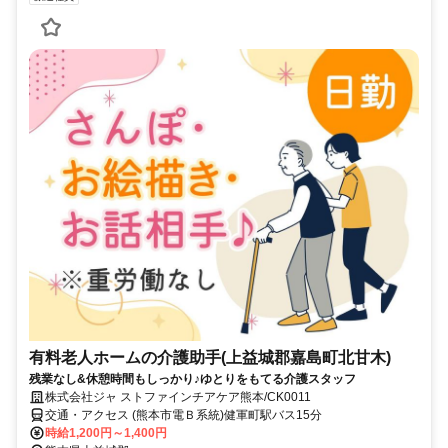
有料老人ホームの介護助手(上益城郡嘉島町北甘木)
残業なし&休憩時間もしっかり♪ゆとりをもてる介護スタッフ
株式会社ジャ ストファインチアケア熊本/CK0011
交通・アクセス (熊本市電Ｂ系統)健軍町駅バス15分
時給1,200円～1,400円