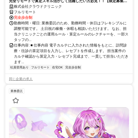
完全リモートで算定スキル活かして活躍したい方必見！！【限定募集】
完全リモート｜在宅医療レセプト算定（成果報酬型／業務委託）
株式会社クラウドクリニック
フルリモート
完全歩合制
勤務時間・曜日: 業務委託のため、勤務時間・休日はフレキシブルに
調整可能です。 土日祝の稼働・休暇も相談いただけます。 なお、担
当クリニックごとの運用ルール・算定ルールのレクチャーを、一部ス
タッフの...
仕事内容: ■ 仕事内容 電子カルテに入力された情報をもとに、訪問診
療・往診の算定項目を入力し、レセプトを作成します。 担当案件の
カルテ確認から算定入力・レセプト完成まで、一貫して担当いただき
ます...
社員登用あり
フルリモート
在宅OK
完全歩合制
同じ企業の求人
業務委託