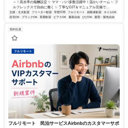
～！高水準の報酬設定 ✨ ママ・パパ多数活躍中！温かいチーム ✨ フ
ルフレックスで自由に働く ✨ 丁寧なOJT＆マニュアル完備で...
主婦・主夫歓迎
フリーター歓迎
学歴不問
フルリモート
経験者歓迎
ネイルOK
在宅OK
ブランクOK
長期歓迎
ピアスOK
服装自由
ひげOK
髪型・髪色自由
契約社員
フルリモート 民泊サービスAirbnbのカスタマーサポ