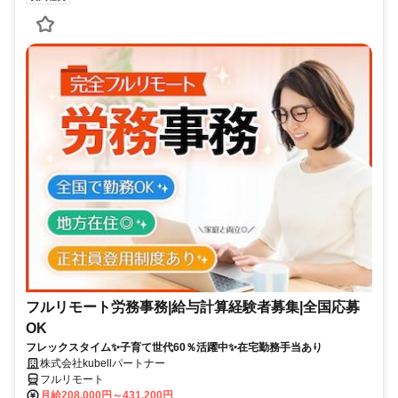
フルリモート労務事務|給与計算経験者募集|全国応募
OK
フレックスタイム✨子育て世代60％活躍中✨在宅勤務手当あり
株式会社kubellパートナー
フルリモート
月給208,000円～431,200円