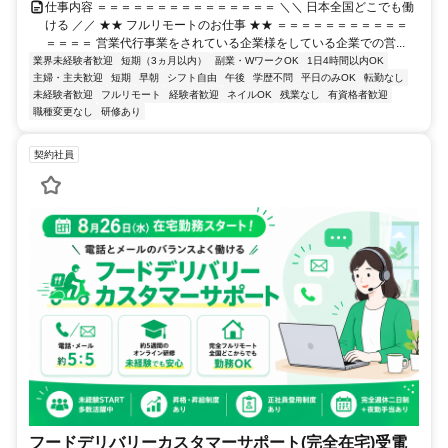
仕事内容 ＝＝＝＝＝＝＝＝＝＝＝＝＝＝＝ ＼＼ 日本全国どこでも働
ける ／／ ★★ フルリモートのお仕事 ★★ ＝＝＝＝＝＝＝＝＝＝＝
＝＝＝＝ 営業代行事業をされている企業様をしている企業での営...
業界未経験者歓迎
短期（3ヵ月以内）
副業・WワークOK
1日4時間以内OK
主婦・主夫歓迎
短期
早朝
シフト自由
午後
学歴不問
平日のみOK
転勤なし
未経験者歓迎
フルリモート
経験者歓迎
ネイルOK
残業なし
有資格者歓迎
職種変更なし
研修あり
契約社員
フードデリバリーカスタマーサポート(完全在宅)受電