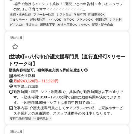
場所で働ける♫ ✨シフト柔軟！1週間ごとの申告制 ✨今いるスタッフ
の95％が子育てママ ༶ ༶ ༶ ༶ ༶ ༶ ༶ ༶ ༶ ༶ ༶ ༶...
主婦・主夫歓迎
フリーター歓迎
シフト自由
学歴不問
即日勤務OK
フルリモート
経験者歓迎
ネイルOK
在宅OK
ブランクOK
長期歓迎
シフト制
ピアスOK
服装自由
履歴書不要
友達と応募OK
ひげOK
髪型・髪色自由
契約社員
(益城町or八代市)介護支援専門員【直行直帰可&リモー
トワーク可】
勤務内容相談可、福利厚生充実☆昇給制度あり◎
株式会社愛和
月給243,120円～313,920円
熊本県上益城郡
勤務時間・曜日: シフト制勤務で、具体的な勤務時間は以下の通りで
す。 - 勤務時間: 8:00～19:00の間で自由に勤務時間を決めて頂きま
す。 - 休憩時間:60分 - シフトは事前申告制で週に...
仕事内容: 介護支援専門員としてケアプランの作成、ご家族やサービ
ス事業所との連絡調整、スタッフ連携等のお仕事となります。
変形労働時間制
社員登用あり
契約社員