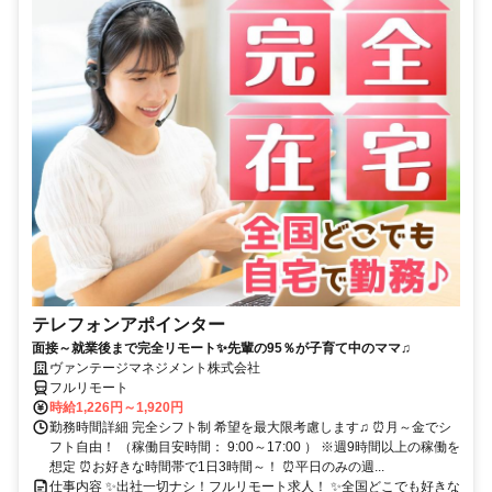
テレフォンアポインター
面接～就業後まで完全リモート✨先輩の95％が子育て中のママ♫
ヴァンテージマネジメント株式会社
フルリモート
時給1,226円～1,920円
勤務時間詳細 完全シフト制 希望を最大限考慮します♫ ⏰月～金でシ
フト自由！ （稼働目安時間： 9:00～17:00 ） ※週9時間以上の稼働を
想定 ⏰お好きな時間帯で1日3時間～！ ⏰平日のみの週...
仕事内容 ✨出社一切ナシ！フルリモート求人！ ✨全国どこでも好きな