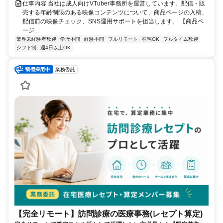
仕事内容 当社は成人向けVTuber事務所を運営しています。配信・販
売する年齢制限のある映像コンテンツについて、商品ページの入稿、
配信前の映像チェック、SNS運用サポートを担当します。 【商品ペ
ージ...
業界未経験者歓迎
学歴不問
経験不問
フルリモート
在宅OK
フルタイム歓迎
シフト制
週4日以上OK
業務委託
【完全リモート】訪問診療の医療事務(レセプト算定)