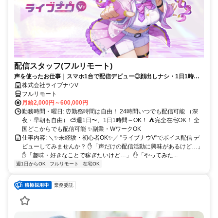
配信スタッフ(フルリモート)
声を使ったお仕事｜スマホ1台で配信デビュー◎顔出しナシ・1日1時間
～OK♪
株式会社ライブナウV
フルリモート
月給2,000円～600,000円
勤務時間・曜日: ⏰勤務時間は自由！ 24時間いつでも配信可能 （深
夜・早朝も自由） ⛅週1日〜、1日1時間～OK！ ⛺完全在宅OK！ 全
国どこからでも配信可能 ✨副業・WワークOK
仕事内容: ＼✨未経験・初心者OK✨／ "ライブナウV"でボイス配信 デ
ビューしてみませんか？ ✋「声だけの配信活動に興味があるけど…」
✋「趣味・好きなことで稼ぎたいけど…」 ✋「やってみた...
週1日からOK
フルリモート
在宅OK
業務委託