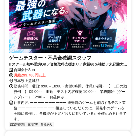
ゲームテスター・不具合確認スタッフ
ITスクール無料受講OK／資格取得支援あり／家賃60％補助／未経験大歓
迎／土日祝休み／年間休日135日
合同会社Sun
月給299,700円以上
熊本県上益城郡
勤務時間・曜日: 9:00～18:00（実働8時間、休憩1時間） 【 1日の勤
務例 】 09:00～ 出勤・テスト内容確認 10:00～ 業務開始（ゲー
ムプレー） 12:00～ お昼休み ...
仕事内容: ーーーーーーーーーー 発売前のゲームを確認するテスト業
務 ーーーーーーーーーー 担当していただくのは、開発中のゲームを
実際に操作し、各機能が予定どおりに動いているかを確かめる仕事で
す。...
固定時間制
在宅OK
昇給あり