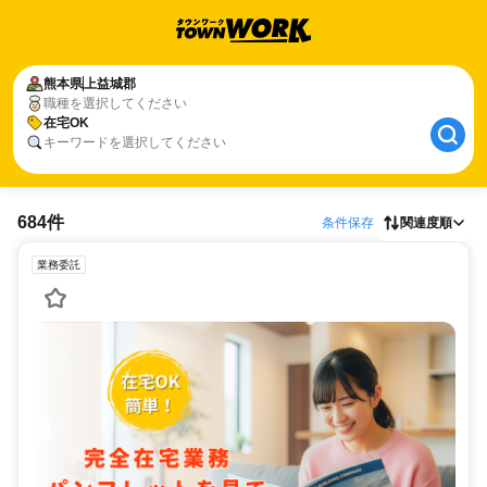
熊本県
上益城郡
職種を選択してください
在宅OK
キーワードを選択してください
684件
条件保存
関連度順
業務委託