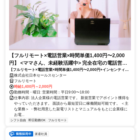
【フルリモート×電話営業×時間単価1,400円〜2,000
円】 <ママさん、未経験活躍中> 完全在宅の電話営業
【フルリモート×電話営業×時間単価1,400円〜2,000円+インセンティブ
で家庭と仕事の両立を実現
あり】 ＜ママさん、未経験活躍中＞ 完全在宅の電話営業で家庭と仕事の
株式会社日本セールスセンター
両立を実現
フルリモート
時給1,400円～2,000円
勤務時間・曜日: 営業時間：平日9:00〜18:00
仕事内容: 法人企業様の電話営業です。 新規営業でアポイント獲得を
やっていただきます。 面談から最短翌日に稼働開始可能です。 ＜主
な業務＞ ・弊社用意した架電リストとマニュアルをもとに企業様に
お電...
シフト自由
即日勤務OK
フルリモート
派遣社員