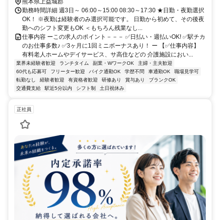
熊本県上益城郡
勤務時間詳細 週3日～ 06:00～15:00 08:30～17:30 ★日勤・夜勤選択
OK！ ※夜勤は経験者のみ選択可能です。 日勤から初めて、その後夜
勤へのシフト変更もOK ＜もちろん残業なし...
仕事内容 ーこの求人のポイント－－－ ✅日払い・週払いOK! ✅駅チカ
のお仕事多数♪ ✅3ヶ月に1回ミニボーナスあり！ ー 【✅仕事内容】
有料老人ホームやデイサービス、サ高住などの 介護施設におい...
業界未経験者歓迎
ランチタイム
副業・WワークOK
主婦・主夫歓迎
60代も応募可
フリーター歓迎
バイク通勤OK
学歴不問
車通勤OK
職場見学可
転勤なし
経験者歓迎
有資格者歓迎
研修あり
賞与あり
ブランクOK
交通費支給
駅近5分以内
シフト制
土日祝休み
正社員