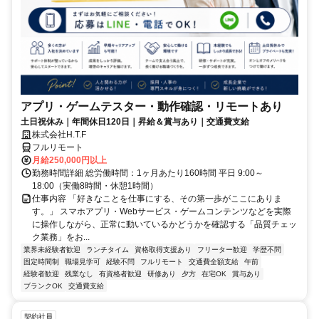
アプリ・ゲームテスター・動作確認・リモートあり
土日祝休み｜年間休日120日｜昇給＆賞与あり｜交通費支給
株式会社H.T.F
フルリモート
月給250,000円以上
勤務時間詳細 総労働時間：1ヶ月あたり160時間 平日 9:00～
18:00（実働8時間・休憩1時間）
仕事内容 「好きなことを仕事にする、その第一歩がここにありま
す。」 スマホアプリ・Webサービス・ゲームコンテンツなどを実際
に操作しながら、正常に動いているかどうかを確認する「品質チェッ
ク業務」をお...
業界未経験者歓迎
ランチタイム
資格取得支援あり
フリーター歓迎
学歴不問
固定時間制
職場見学可
経験不問
フルリモート
交通費全額支給
午前
経験者歓迎
残業なし
有資格者歓迎
研修あり
夕方
在宅OK
賞与あり
ブランクOK
交通費支給
契約社員