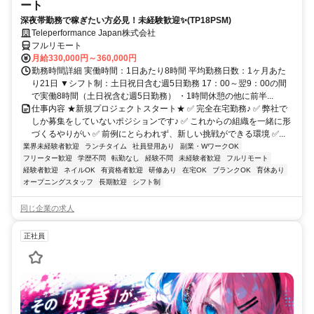
ート
深夜帯勤務で稼ぎたい方必見！未経験歓迎✨(TP18PSM)
Teleperformance Japan株式会社
フルリモート
月給330,000円～360,000円
勤務時間詳細 実働時間：1日あたり8時間 平均勤務日数：1ヶ月あた
り21日 ▼シフト制：土日祝日含む週5日勤務 17：00～翌9：00の間
で実働8時間（土日祝含む週5日勤務） ・1時間休憩の他に前半...
仕事内容 ★新規プロジェクトスタート★ ✅ 完全在宅勤務♪ ✅ 弊社で
しか募集をしていないポジションです♪ ✅ これからの組織を一緒に形
づくるやりがい ✅ 前例にとらわれず、新しい挑戦ができる環境 ✅...
業界未経験者歓迎
ランチタイム
社員登用あり
副業・WワークOK
フリーター歓迎
学歴不問
転勤なし
経験不問
未経験者歓迎
フルリモート
経験者歓迎
ネイルOK
有資格者歓迎
研修あり
在宅OK
ブランクOK
育休あり
オープニングスタッフ
長期歓迎
シフト制
同じ企業の求人
正社員