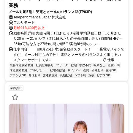
業務
メール対応5割！受電とメールのバランス◎(TP03R)
Teleperformance Japan株式会社
フルリモート
月給218,400円以上
勤務時間詳細 実働時間：1日あたり8時間 平均勤務日数：1ヶ月あた
り20日 〜 21日 シフト制 1日あたりの実働時間：最大8時間/日 ◆7～
25時(可能な方は27時)の間で週5日/実働8時間のシフ...
仕事内容 ━━ 📅8月26日(水)在宅勤務スタート！━━ 受電がメインで
すが、メール対応も約半分！ 電話とメールのバランスよく働けるカ
スタマーサポートです♪ ━━━━━━━━━━━━━━ 📋 仕事...
業界未経験者歓迎
社員登用あり
フリーター歓迎
学歴不問
転勤なし
経験不問
未経験者歓迎
フルリモート
経験者歓迎
ネイルOK
夜間
研修あり
在宅OK
ブランクOK
育休あり
交通費支給
長期歓迎
シフト制
深夜
ピアスOK
業務委託