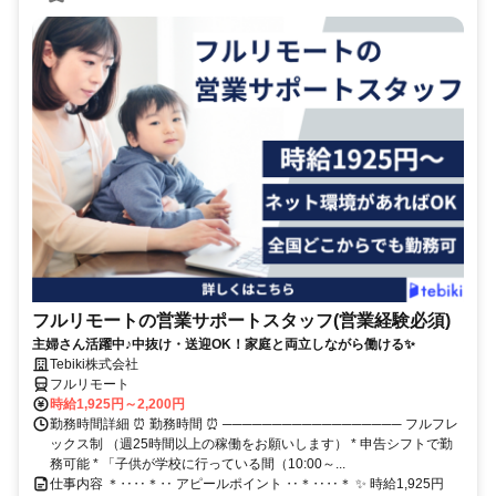
フルリモートの営業サポートスタッフ(営業経験必須)
主婦さん活躍中♪中抜け・送迎OK！家庭と両立しながら働ける✨
Tebiki株式会社
フルリモート
時給1,925円～2,200円
勤務時間詳細 ⏰ 勤務時間 ⏰ ────────────────── フルフレ
ックス制 （週25時間以上の稼働をお願いします） * 申告シフトで勤
務可能 * 「子供が学校に行っている間（10:00～...
仕事内容 ＊‥‥＊‥ アピールポイント ‥＊‥‥＊ ✨ 時給1,925円