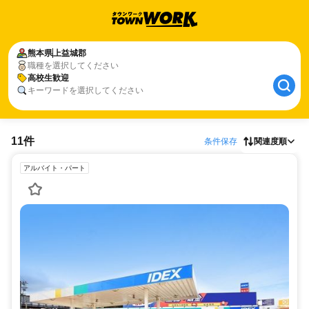
熊本県
上益城郡
職種を選択してください
高校生歓迎
キーワードを選択してください
11件
条件保存
関連度順
アルバイト・パート