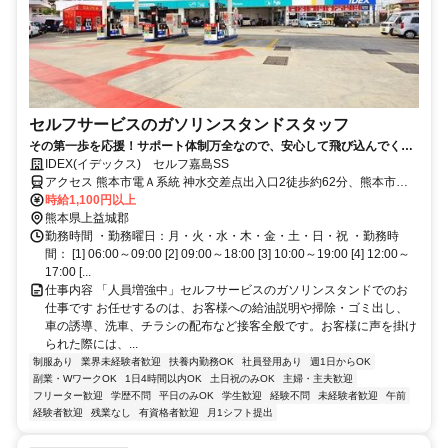
セルフサービスのガソリンスタンドスタッフ
その第一歩を応援！サポート体制万全なので、安心して飛び込んでくだ
さい。
IDEX(イデックス) セルフ嘉島SS
アクセス 熊本市電Ａ系統 神水交差点出入口2徒歩約62分、熊本市電
Ａ系統 健軍町徒歩約62分、熊本市電Ａ系統 八丁馬場出入口徒歩約63
時給1,100円以上
分
熊本県上益城郡
勤務時間 ・勤務曜日：月・火・水・木・金・土・日・祝 ・勤務時
間： [1] 06:00～09:00 [2] 09:00～18:00 [3] 10:00～19:00 [4] 12:00～
17:00 [...
仕事内容 「人員増強中」セルフサービスのガソリンスタンドでのお
仕事です お任せするのは、お客様への給油説明や掃除・ゴミ出し、
車の誘導、洗車、チラシの配布など接客全般です。お客様に声を掛け
られた際には、...
制服あり
業界未経験者歓迎
扶養内勤務OK
社員登用あり
週1日からOK
副業・WワークOK
1日4時間以内OK
土日祝のみOK
主婦・主夫歓迎
フリーター歓迎
学歴不問
平日のみOK
学生歓迎
経験不問
未経験者歓迎
午前
経験者歓迎
残業なし
有資格者歓迎
月1シフト提出