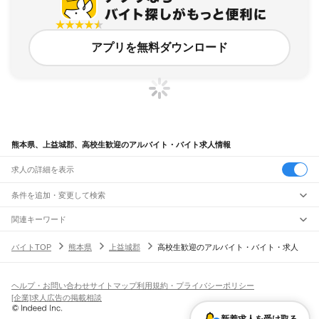
アプリを無料ダウンロード
熊本県、上益城郡、高校生歓迎のアルバイト・バイト求人情報
求人の詳細を表示
条件を追加・変更して検索
市区町村を追加・変更
関連キーワード
熊本県 上益城郡 高校生歓迎 学生
熊本県 上益城郡 大学生歓迎
熊本県
駅を追加・変更
バイトTOP
熊本県
上益城郡
高校生歓迎のアルバイト・バイト・求人
熊本県 上益城郡 高校生歓迎 高校生ok
熊本県 上益城郡 高校生歓迎 益城町
熊本県
すべて
熊本県 上益城郡 学生歓迎 ファッション
熊本市
すべて
職種を追加・変更
JR鹿児島本線(博多～八代)
中央区
東区
西区
南区
北区
荒尾駅
南荒尾駅
長洲駅
大野下駅
玉名駅
肥後伊倉駅
木葉駅
田原坂駅
植木駅
西里駅
飲食・フードサービス
ヘルプ・お問い合わせ
サイトマップ
利用規約・プライバシーポリシー
八代市
人吉市
荒尾市
水俣市
玉名市
山鹿市
菊池市
宇土市
上天草市
宇城市
阿蘇市
特徴を追加・変更
崇城大学前駅
上熊本駅
熊本駅
西熊本駅
川尻駅
富合駅
宇土駅
松橋駅
小川駅
有佐駅
飲食・フードサービス
すべて
[企業]求人広告の掲載相談
天草市
合志市
植木町
下益城郡
玉名郡
菊池郡
阿蘇郡
上益城郡
八代郡
葦北郡
千丁駅
新八代駅
八代駅
ホールスタッフ
キッチンスタッフ
皿洗い・洗い場
精肉・鮮魚加工
給食調理
人気
球磨郡
天草郡
雇用形態を追加・変更