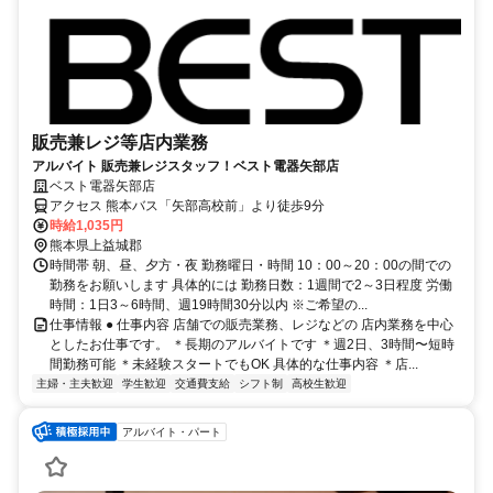
販売兼レジ等店内業務
アルバイト 販売兼レジスタッフ！ベスト電器矢部店
ベスト電器矢部店
アクセス 熊本バス「矢部高校前」より徒歩9分
時給1,035円
熊本県上益城郡
時間帯 朝、昼、夕方・夜 勤務曜日・時間 10：00～20：00の間での
勤務をお願いします 具体的には 勤務日数：1週間で2～3日程度 労働
時間：1日3～6時間、週19時間30分以内 ※ご希望の...
仕事情報 ● 仕事内容 店舗での販売業務、レジなどの 店内業務を中心
としたお仕事です。 ＊長期のアルバイトです ＊週2日、3時間〜短時
間勤務可能 ＊未経験スタートでもOK 具体的な仕事内容 ＊店...
主婦・主夫歓迎
学生歓迎
交通費支給
シフト制
高校生歓迎
アルバイト・パート