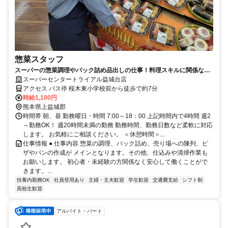
惣菜スタッフ
スーパーの惣菜調理やパック詰め品出しの仕事！料理スキルに関係なく
活躍できる惣菜スタッフ募集
スーパーセンタートライアル益城台店
アクセス バス停 桜木東小学校前から徒歩で約7分
時給1,100円
熊本県上益城郡
時間帯 朝、昼 勤務曜日・時間 7:00～18：00 上記時間内で4時間 週2
～勤務OK！ 週20時間未満の勤務 勤務時間、勤務日数など柔軟に対応
します。 お気軽にご相談ください。 ＜休憩時間＞...
仕事情報 ● 仕事内容 惣菜の調理、パック詰め、売り場への陳列、ピ
ザやパンの作成が メインとなります。その他、仕込みや清掃作業も
お願いします。 初心者・未経験の方関係なく安心して働くことがで
きます。...
扶養内勤務OK
社員登用あり
主婦・主夫歓迎
学生歓迎
交通費支給
シフト制
高校生歓迎
アルバイト・パート