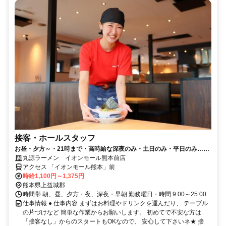
接客・ホールスタッフ
お昼・夕方～・21時まで・高時給な深夜のみ・土日のみ・平日のみ…好
きな時間・曜日でＯＫ！
丸源ラーメン イオンモール熊本前店
アクセス 「イオンモール熊本」前
時給1,100円～1,375円
熊本県上益城郡
時間帯 朝、昼、夕方・夜、深夜・早朝 勤務曜日・時間 9:00～25:00
仕事情報 ● 仕事内容 まずはお料理やドリンクを運んだり、 テーブル
の片づけなど 簡単な作業からお願いします。 初めてで不安な方は
「接客なし」からのスタートもOKなので、 安心して下さいネ★ 接