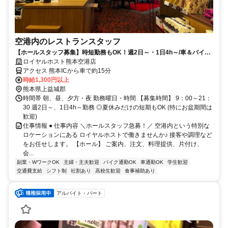
空港内のレストランスタッフ
【ホールスタッフ募集】時短勤務もOK！週2日～・1日4h～/車＆バイク
＆自転車通勤可
ロイヤルホスト熊本空港店
アクセス 熊本ICから車で約15分
時給1,300円以上
熊本県上益城郡
時間帯 朝、昼、夕方・夜 勤務曜日・時間 【募集時間】 9：00～21：
30 週2日～、1日4h～勤務 ◎夏休みだけの短期もOK (特にお盆期間は
歓迎)
仕事情報 ● 仕事内容 ＼ホールスタッフ急募！／ 空港内という特別な
ロケーションにある ロイヤルホストで働きませんか♪ 接客や調理など
をお任せします。 【ホール】 ご案内、注文、料理提供、片付け、
会...
副業・WワークOK
主婦・主夫歓迎
バイク通勤OK
車通勤OK
学生歓迎
交通費支給
シフト制
社割あり
高校生歓迎
食事補助あり
アルバイト・パート