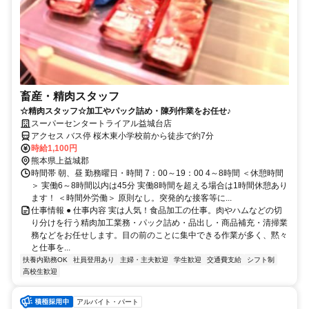
畜産・精肉スタッフ
☆精肉スタッフ☆加工やパック詰め・陳列作業をお任せ♪
スーパーセンタートライアル益城台店
アクセス バス停 桜木東小学校前から徒歩で約7分
時給1,100円
熊本県上益城郡
時間帯 朝、昼 勤務曜日・時間 7：00～19：00 4～8時間 ＜休憩時間
＞ 実働6～8時間以内は45分 実働8時間を超える場合は1時間休憩あり
ます！ ＜時間外労働＞ 原則なし。突発的な接客等に...
仕事情報 ● 仕事内容 実は人気！食品加工の仕事。肉やハムなどの切
り分けを行う精肉加工業務・パック詰め・品出し・商品補充・清掃業
務などをお任せします。目の前のことに集中できる作業が多く、黙々
と仕事を...
扶養内勤務OK
社員登用あり
主婦・主夫歓迎
学生歓迎
交通費支給
シフト制
高校生歓迎
アルバイト・パート