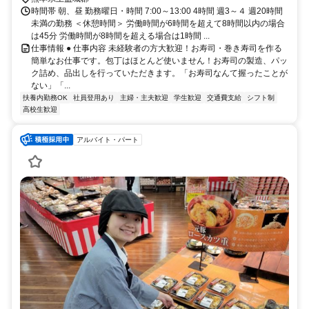
時間帯 朝、昼 勤務曜日・時間 7:00～13:00 4時間 週3～４ 週20時間
未満の勤務 ＜休憩時間＞ 労働時間が6時間を超えて8時間以内の場合
は45分 労働時間が8時間を超える場合は1時間 ...
仕事情報 ● 仕事内容 未経験者の方大歓迎！お寿司・巻き寿司を作る
簡単なお仕事です。包丁はほとんど使いません！お寿司の製造、パッ
ク詰め、品出しを行っていただきます。「お寿司なんて握ったことが
ない」「...
扶養内勤務OK
社員登用あり
主婦・主夫歓迎
学生歓迎
交通費支給
シフト制
高校生歓迎
アルバイト・パート