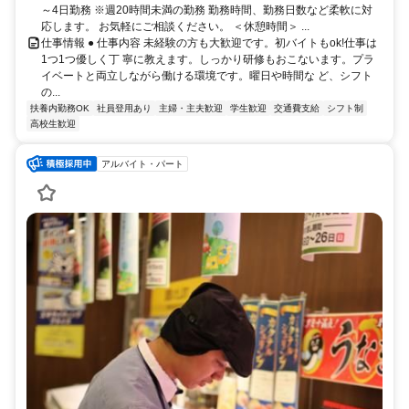
～4日勤務 ※週20時間未満の勤務 勤務時間、勤務日数など柔軟に対
応します。 お気軽にご相談ください。 ＜休憩時間＞ ...
仕事情報 ● 仕事内容 未経験の方も大歓迎です。初バイトもok!仕事は
1つ1つ優しく丁 寧に教えます。しっかり研修もおこないます。プラ
イベートと両立しながら働ける環境です。曜日や時間な ど、シフト
の...
扶養内勤務OK
社員登用あり
主婦・主夫歓迎
学生歓迎
交通費支給
シフト制
高校生歓迎
アルバイト・パート