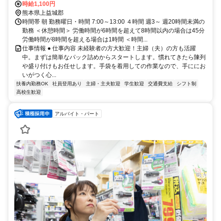
時給1,100円
熊本県上益城郡
時間帯 朝 勤務曜日・時間 7:00～13:00 ４時間 週3～ 週20時間未満の
勤務 ＜休憩時間＞ 労働時間が6時間を超えて8時間以内の場合は45分
労働時間が8時間を超える場合は1時間 ＜時間...
仕事情報 ● 仕事内容 未経験者の方大歓迎！主婦（夫）の方も活躍
中。まずは簡単なパック詰めからスタートします。慣れてきたら陳列
や盛り付けもお任せします。手袋を着用しての作業なので、手ににお
いがつく心...
扶養内勤務OK
社員登用あり
主婦・主夫歓迎
学生歓迎
交通費支給
シフト制
高校生歓迎
アルバイト・パート