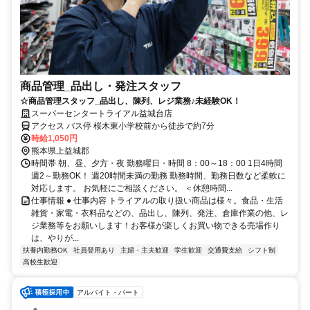
商品管理_品出し・発注スタッフ
☆商品管理スタッフ_品出し、陳列、レジ業務♪未経験OK！
スーパーセンタートライアル益城台店
アクセス バス停 桜木東小学校前から徒歩で約7分
時給1,050円
熊本県上益城郡
時間帯 朝、昼、夕方・夜 勤務曜日・時間 8：00～18：00 1日4時間
週2～勤務OK！ 週20時間未満の勤務 勤務時間、勤務日数など柔軟に
対応します。 お気軽にご相談ください。 ＜休憩時間...
仕事情報 ● 仕事内容 トライアルの取り扱い商品は様々。食品・生活
雑貨・家電・衣料品などの、品出し、陳列、発注、倉庫作業の他、レ
ジ業務等をお願いします！お客様が楽しくお買い物できる売場作り
は、やりが...
扶養内勤務OK
社員登用あり
主婦・主夫歓迎
学生歓迎
交通費支給
シフト制
高校生歓迎
アルバイト・パート