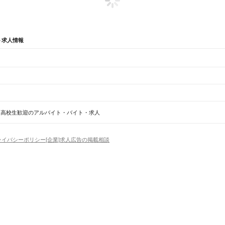
ト求人情報
辺
ガチャガチャ
犬カフェ
高校生歓迎のアルバイト・バイト・求人
駅
木葉駅
田原坂駅
植木駅
西里駅
崇城大学前駅
上熊本駅
熊本駅
西熊本駅
川尻駅
富合駅
宇土駅
松
ライバシーポリシー
[企業]求人広告の掲載相談
池市
宇土市
上天草市
宇城市
阿蘇市
天草市
合志市
植木町
下益城郡
玉名郡
菊池郡
阿蘇郡
上益城郡
場
精肉・鮮魚加工
給食調理
パン屋（ベーカリー）
フードカウンター販売員
バー（BAR）・
学園前駅
竜田口駅
武蔵塚駅
光の森駅
三里木駅
原水駅
肥後大津駅
瀬田駅
立野駅
赤水駅
市ノ川駅
・髪色自由
ひげOK
ネイルOK
ピアスOK
履歴書不要
オープニングスタッフ
留学生・外国人活躍
浜駅
網田駅
赤瀬駅
石打ダム駅
波多浦駅
三角駅
）
トセールス
コンビニ
フードカウンター販売員
アパレル
家電量販店・携帯販売（携帯ショップ
日からOK
週4日以上OK
時間や曜日が選べる・シフト自由
固定時間・固定シフト制
シフト制
吉尾駅
白石駅
球泉洞駅
一勝地駅
那良口駅
渡駅
西人吉駅
人吉駅
大畑駅
矢岳駅
アミューズメントスタッフ
パチンコ・スロット
その他旅行・レジャー・イベント
の仕事
深夜の仕事
1日4時間以内OK
フルタイム歓迎
残業なし