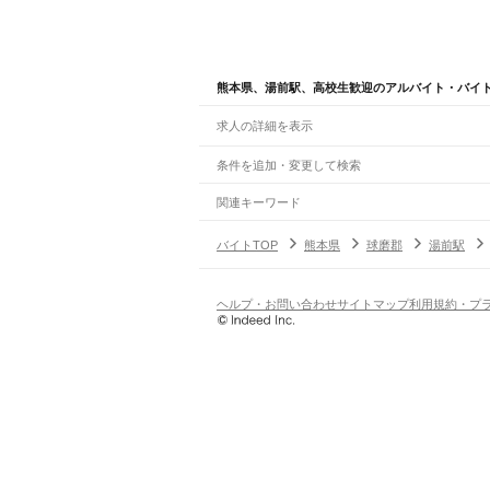
熊本県、湯前駅、高校生歓迎のアルバイト・バイ
求人の詳細を表示
条件を追加・変更して検索
市区町村を追加・変更
関連キーワード
完全在宅ワーク 全国
シール貼り 在宅
現在地周
熊本県
駅を追加・変更
バイトTOP
熊本県
球磨郡
湯前駅
熊本県
すべて
熊本市
すべて
職種を追加・変更
JR鹿児島本線(博多～八代)
中央区
東区
西区
南区
北区
荒尾駅
南荒尾駅
長洲駅
大野下駅
玉名駅
肥後伊倉
飲食・フードサービス
ヘルプ・お問い合わせ
サイトマップ
利用規約・プ
八代市
人吉市
荒尾市
水俣市
玉名市
山鹿市
菊
特徴を追加・変更
飲食・フードサービス
すべて
阿蘇高原線
ホールスタッフ
キッチンスタッフ
皿洗い・洗い
人気
熊本駅
平成駅
南熊本駅
新水前寺駅
水前寺駅
東海
雇用形態を追加・変更
飲食店（店長・マネージャー）
日払いOK
高校生歓迎
学生歓迎
深夜の仕事
髪型
営業・販売
三角線（あまくさみすみ線）
勤務期間
アルバイト・パート
都道府県を変更
熊本駅
川尻駅
富合駅
宇土駅
緑川駅
住吉駅
肥後長
営業・販売
すべて
短期
正社員
単発・1日OK
長期
期間限定（春夏冬休み等
営業
テレフォンアポインター（テレアポ）
ルー
シフト
契約社員
えびの高原線(八代～吉松)
旅行・レジャー・イベント
土日祝のみOK
派遣社員
平日のみOK
週1日からOK
週2・3
八代駅
段駅
坂本駅
葉木駅
鎌瀬駅
瀬戸石駅
海路駅
旅行・レジャー・イベント
すべて
変形労働時間制
業務委託
ホテルスタッフ（フロント等）
レジャー施設・
働く時間
熊本電鉄本線
倉庫・物流管理
早朝・朝の仕事
昼の仕事
夕方からの仕事
夜から