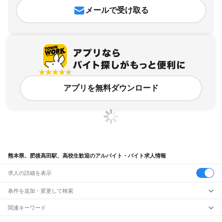
メールで受け取る
アプリを無料ダウンロード
熊本県、肥後高田駅、高校生歓迎のアルバイト・バイト求人情報
求人の詳細を表示
条件を追加・変更して検索
市区町村を追加・変更
関連キーワード
完全在宅ワーク 全国
シール貼り 在宅
現在地周辺
ガチャガチャ
犬カフェ
熊本県