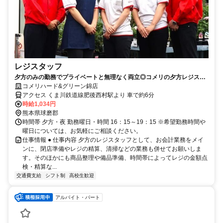
レジスタッフ
夕方のみの勤務でプライベートと無理なく両立◎コメリの夕方レジスタ
ッフ（アルバイト）求人
コメリハード&グリーン錦店
アクセス くま川鉄道線肥後西村駅より 車で約6分
時給1,034円
熊本県球磨郡
時間帯 夕方・夜 勤務曜日・時間 16：15～19：15 ※希望勤務時間や
曜日については、お気軽にご相談ください。
仕事情報 ● 仕事内容 夕方のレジスタッフとして、お会計業務をメイ
ンに、閉店準備やレジの精算、清掃などの業務も併せてお願いしま
す。そのほかにも商品整理や備品準備、時間帯によってレジの金額点
検・精算な...
交通費支給
シフト制
高校生歓迎
アルバイト・パート