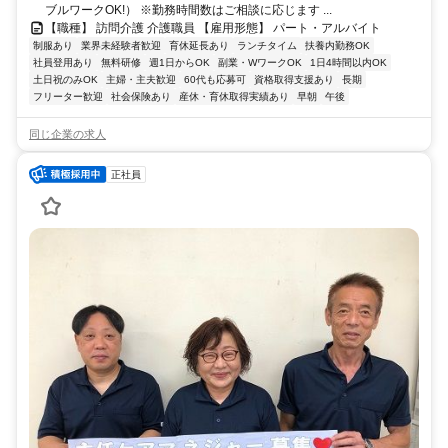
ブルワークOK!） ※勤務時間数はご相談に応じます ...
【職種】 訪問介護 介護職員 【雇用形態】 パート・アルバイト
制服あり
業界未経験者歓迎
育休延長あり
ランチタイム
扶養内勤務OK
社員登用あり
無料研修
週1日からOK
副業・WワークOK
1日4時間以内OK
土日祝のみOK
主婦・主夫歓迎
60代も応募可
資格取得支援あり
長期
フリーター歓迎
社会保険あり
産休・育休取得実績あり
早朝
午後
同じ企業の求人
正社員