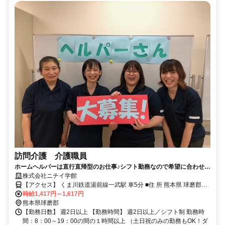
訪問介護 介護職員
ホームヘルパーは直行直帰型のお仕事♪シフト勤務なので希望に合わせた
勤務時間が可能です。
株式会社ニチイ学館
【アクセス】 くま川鉄道湯前線一武駅 車5分 ■住 所 熊本県 球磨郡錦
時給1,417円～1,617円
町 大字一武1641 ■アクセス くま川鉄道湯前線一武駅 車5分
熊本県球磨郡
【勤務日数】 週2日以上 【勤務時間】 週2日以上／シフト制 勤務時
間：8：00～19：00の間の１時間以上 （土日祝のみの勤務もOK！ダ