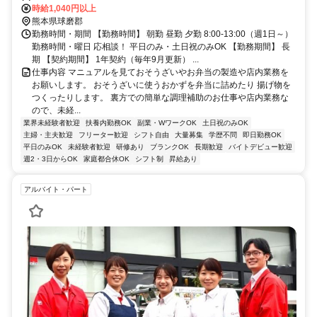
時給1,040円以上
熊本県球磨郡
勤務時間・期間 【勤務時間】 朝勤 昼勤 夕勤 8:00-13:00（週1日～）
勤務時間・曜日 応相談！ 平日のみ・土日祝のみOK 【勤務期間】 長
期 【契約期間】 1年契約（毎年9月更新） ...
仕事内容 マニュアルを見ておそうざいやお弁当の製造や店内業務を
お願いします。 おそうざいに使うおかずを弁当に詰めたり 揚げ物を
つくったりします。 裏方での簡単な調理補助のお仕事や店内業務な
ので、未経...
業界未経験者歓迎
扶養内勤務OK
副業・WワークOK
土日祝のみOK
主婦・主夫歓迎
フリーター歓迎
シフト自由
大量募集
学歴不問
即日勤務OK
平日のみOK
未経験者歓迎
研修あり
ブランクOK
長期歓迎
バイトデビュー歓迎
週2・3日からOK
家庭都合休OK
シフト制
昇給あり
アルバイト・パート