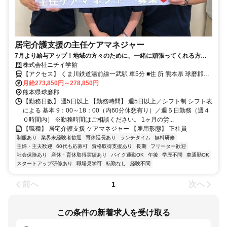
居宅介護支援の主任ケアマネジャー
7月より給与アップ！地域の方々のために、一緒に頑張ってくれる方、
お待ちしております。ニチイではケアマネ資格の更新・主任CMの資格
株式会社ニチイ学館
取得費用を全額サポートしています。
【アクセス】 くま川鉄道湯前線一武駅 車5分 ■住 所 熊本県 球磨郡錦
月給273,850円～278,850円
町 大字一武1641 ■アクセス くま川鉄道湯前線一武駅 車5分
熊本県球磨郡
【勤務日数】 週5日以上 【勤務時間】 週5日以上／シフト制 シフト表
による 基本 9：00～18：00（内60分休憩有り）／週５日勤務（週４
０時間内） ※勤務時間はご相談ください。 1ヶ月の労...
【職種】 居宅介護支援 ケアマネジャー 【雇用形態】 正社員
制服あり
業界未経験者歓迎
育休延長あり
ランチタイム
無料研修
主婦・主夫歓迎
60代も応募可
資格取得支援あり
長期
フリーター歓迎
社会保険あり
産休・育休取得実績あり
バイク通勤OK
午後
学歴不問
車通勤OK
スタートアップ研修あり
職場見学可
転勤なし
経験不問
前へ
次へ
1
この条件の新着求人を受け取る