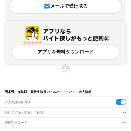
メールで受け取る
アプリを無料ダウンロード
熊本県、海路駅、高校生歓迎のアルバイト・バイト求人情報
求人の詳細を表示
条件を追加・変更して検索
市区町村を追加・変更
関連キーワード
完全在宅ワーク 全国
シール貼り 在宅
現在地周辺
ガチャガチャ
犬カフェ
熊本県