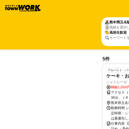
熊本県
玉名
職種を選択
高校生歓迎
キーワード
5件
アルバイト・パ
ケーキ・
シャトレーゼ
時給1,050
アクセス 
36分、ＪＲ
熊本県玉名
勤務時間 
定時期：シ
は最優先しま
仕事内容 
詰め ・予