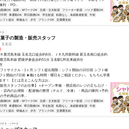
 ・PO...
内勤務OK
副業・WワークOK
主婦・主夫歓迎
フリーター歓迎
バイク通勤OK
歴不問
車通勤OK
即日勤務OK
学生歓迎
転勤なし
未経験者歓迎
午前
1シフト提出
研修あり
夕方
ブランクOK
交通費支給
ート
お菓子の製造・販売スタッフ
 玉名店
円
ＪＲ鹿児島本線 玉名北口徒歩約6分、ＪＲ九州新幹線 新玉名南口徒歩約
鹿児島本線 肥後伊倉徒歩約51分 玉名駅(JR在来線)6分
市
シフトサイクル：1ヶ月 シフト提出期限：シフト開始の10日前 シフト確
フト開始の7日前 ★働ける時間・曜日をご相談ください。 もちろん学業
す！ 【とは言えこんな方はお...
【販売スタッフのお仕事】 ○オープン準備 ・開店前のレジの立ち上げ ・
 ・店内のお掃除 ・配達物の整理（チルド、冷凍） ・商品の陳列 ○予約
の予約商品の準...
内勤務OK
副業・WワークOK
主婦・主夫歓迎
フリーター歓迎
バイク通勤OK
歴不問
車通勤OK
即日勤務OK
学生歓迎
転勤なし
未経験者歓迎
午前
1シフト提出
研修あり
夕方
ブランクOK
交通費支給
バイト・パート