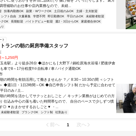
うざいに使うおかずを弁当に詰めたり 揚げ物をつくったりします。 裏方
調理補助のお仕事や店内業務なので、未経...
迎
扶養内勤務OK
副業・WワークOK
土日祝のみOK
主婦・主夫歓迎
シフト自由
大量募集
学歴不問
即日勤務OK
平日のみOK
未経験者歓迎
ンクOK
長期歓迎
バイトデビュー歓迎
週2・3日からOK
家庭都合休OK
あり
ート
ストランの朝の厨房準備スタッフ
店
円～1,250円
玉名駅」より徒歩26分 ◆ほかにも [ 大野下 / 鍋松原海水浴場 / 肥後伊倉
からも車で8～17分程度!!※自転車 / 車 / バイク通勤OK
市
朝の時間を有効活用して働きませんか ？／ 8:30～10:30の間 ＜シフト
＞ ◆週1日・1日2時間～OK ◆自己申告シフト制 だから予定に合わせて
日のみ / 土...
＼朝の時間を活かしてサクッとおしごと ／ キッチン業務がはじめての方
り 仕込み中心の落ち着いた時間帯なので、 自分のペースで少しずつ慣
◎ ▼おまかせするおしごと▼ ・...
未経験者歓迎
ブランクOK
シフト制
社割あり
前へ
次へ
1