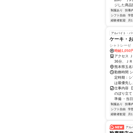
ジした商品陳列
制服あり
扶養
シフト自由
学
経験者歓迎
月
アルバイト・パ
ケーキ・
シャトレーゼ
時給1,050
アクセス 
36分、ＪＲ
熊本県玉名
勤務時間 
定時期：シ
は最優先しま
仕事内容 
のぼり立て
準備 ・当日
制服あり
扶養
シフト自由
学
経験者歓迎
月
アル