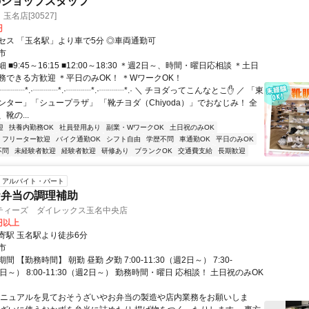
のショップスタッフ
名店[30527]
円
セス 「玉名駅」より車で5分 ◎車両通勤可
市
■9:45～16:15 ■12:00～18:30 ＊週2日～、時間・曜日応相談 ＊土日
務できる方歓迎 ＊平日のみOK！ ＊WワークOK！
·┈┈┈*.·┈┈┈*.·┈┈┈*.·┈┈┈*.· ＼ チヨダってこんなとこ✋ ／ 「東
ンター」「シュープラザ」 「靴チヨダ（Chiyoda）」でおなじみ！ 全
靴の...
迎
扶養内勤務OK
社員登用あり
副業・WワークOK
土日祝のみOK
フリーター歓迎
バイク通勤OK
シフト自由
学歴不問
車通勤OK
平日のみOK
不問
未経験者歓迎
経験者歓迎
研修あり
ブランクOK
交通費支給
長期歓迎
アルバイト・パート
お弁当の調理補助
ティーズ ダイレックス玉名中央店
0円以上
寄駅 玉名駅より徒歩6分
市
 【勤務時間】 朝勤 昼勤 夕勤 7:00-11:30（週2日～） 7:30-
週2日～） 8:00-11:30（週2日～） 勤務時間・曜日 応相談！ 土日祝のみOK
マニュアルを見ておそうざいやお弁当の製造や店内業務をお願いしま