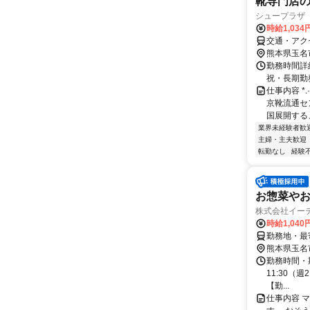
靴専門店
シュープラザ 玉
時給1,034
交通・アク
熊本県玉名
勤務時間詳細 
祝・長期勤
仕事内容 *.
京靴流通セ
国展開する、
業界未経験者歓
主婦・主夫歓迎
転勤なし
経験
お惣菜や
株式会社イー
時給1,04
勤務地・最
熊本県玉名
勤務時間・期間
11:30（
【勤...
仕事内容 