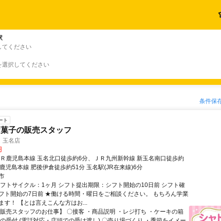
駅
してください
を選択してください
条件保
ート
お菓子の販売スタッフ
 玉名店
円
ＪＲ鹿児島本線 玉名北口徒歩約6分、ＪＲ九州新幹線 新玉名南口徒歩約
鹿児島本線 肥後伊倉徒歩約51分 玉名駅(JR在来線)6分
市
シフトサイクル：1ヶ月 シフト提出期限：シフト開始の10日前 シフト確
フト開始の7日前 ★働ける時間・曜日をご相談ください。 もちろん学業
す！ 【とは言えこんな方はお...
【販売スタッフのお仕事】 〇接客 ・商品説明 ・レジ打ち ・ケーキの箱
約の受付 (電話対応・店頭での受け渡し) 〇売り場づくり ・季節をイメー