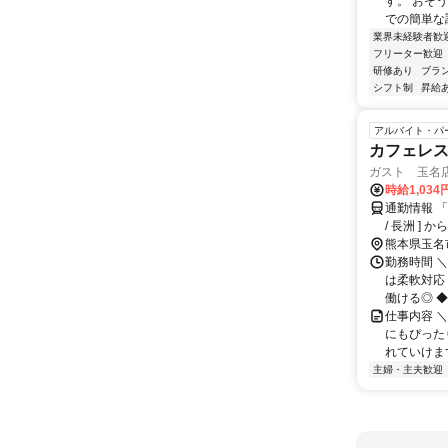
す。 おそ
での簡単な
業界未経験者歓
フリーター歓迎
研修あり
ブラ
シフト制
昇給
アルバイト・パ
カフェレ
ガスト 玉名
時給1,034
通勤情報 「
/ 長洲 ] 
熊本県玉名
勤務時間 ＼
は柔軟対応
働ける◎ ◆平
仕事内容 
にもぴった
れていけます
主婦・主夫歓迎