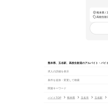
熊本県 /
高校生歓
熊本県、玉名駅、高校生歓迎のアルバイト・バイ
求人の詳細を表示
条件を追加・変更して検索
市区町村を追加・変更
関連キーワード
完全在宅ワーク 全国
シール貼り 在宅
現在地周
熊本県
駅を追加・変更
バイトTOP
熊本県
玉名市
玉名駅
熊本県
すべて
熊本市
すべて
職種を追加・変更
JR鹿児島本線(博多～八代)
中央区
東区
西区
南区
北区