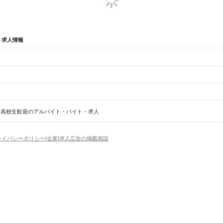
ト求人情報
辺
ガチャガチャ
犬カフェ
高校生歓迎のアルバイト・バイト・求人
駅
木葉駅
田原坂駅
植木駅
西里駅
崇城大学前駅
上熊本駅
熊本駅
西熊本駅
川尻駅
富合駅
宇土駅
松
ライバシーポリシー
[企業]求人広告の掲載相談
池市
宇土市
上天草市
宇城市
阿蘇市
天草市
合志市
植木町
下益城郡
玉名郡
菊池郡
阿蘇郡
上益城郡
場
精肉・鮮魚加工
給食調理
パン屋（ベーカリー）
フードカウンター販売員
バー（BAR）・
学園前駅
竜田口駅
武蔵塚駅
光の森駅
三里木駅
原水駅
肥後大津駅
瀬田駅
立野駅
赤水駅
市ノ川駅
・髪色自由
ひげOK
ネイルOK
ピアスOK
履歴書不要
オープニングスタッフ
留学生・外国人活躍
浜駅
網田駅
赤瀬駅
石打ダム駅
波多浦駅
三角駅
）
トセールス
コンビニ
フードカウンター販売員
アパレル
家電量販店・携帯販売（携帯ショップ
日からOK
週4日以上OK
時間や曜日が選べる・シフト自由
固定時間・固定シフト制
シフト制
吉尾駅
白石駅
球泉洞駅
一勝地駅
那良口駅
渡駅
西人吉駅
人吉駅
大畑駅
矢岳駅
アミューズメントスタッフ
パチンコ・スロット
その他旅行・レジャー・イベント
の仕事
深夜の仕事
1日4時間以内OK
フルタイム歓迎
残業なし