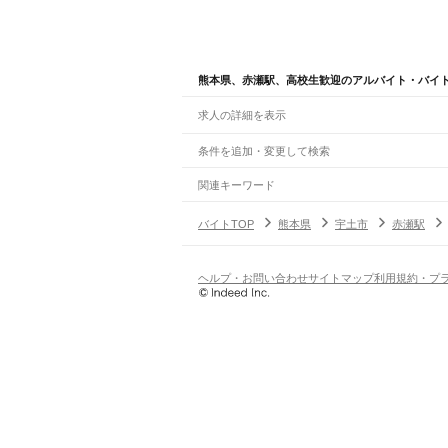
熊本県、赤瀬駅、高校生歓迎のアルバイト・バイ
求人の詳細を表示
条件を追加・変更して検索
市区町村を追加・変更
関連キーワード
完全在宅ワーク 全国
シール貼り 在宅
現在地周
熊本県
駅を追加・変更
バイトTOP
熊本県
宇土市
赤瀬駅
熊本県
すべて
熊本市
すべて
職種を追加・変更
JR鹿児島本線(博多～八代)
中央区
東区
西区
南区
北区
荒尾駅
南荒尾駅
長洲駅
大野下駅
玉名駅
肥後伊倉
飲食・フードサービス
ヘルプ・お問い合わせ
サイトマップ
利用規約・プ
八代市
人吉市
荒尾市
水俣市
玉名市
山鹿市
菊
特徴を追加・変更
飲食・フードサービス
すべて
阿蘇高原線
ホールスタッフ
キッチンスタッフ
皿洗い・洗い
人気
熊本駅
平成駅
南熊本駅
新水前寺駅
水前寺駅
東海
雇用形態を追加・変更
飲食店（店長・マネージャー）
日払いOK
高校生歓迎
学生歓迎
深夜の仕事
髪型
営業・販売
三角線（あまくさみすみ線）
勤務期間
アルバイト・パート
都道府県を変更
熊本駅
川尻駅
富合駅
宇土駅
緑川駅
住吉駅
肥後長
営業・販売
すべて
短期
正社員
単発・1日OK
長期
期間限定（春夏冬休み等
営業
テレフォンアポインター（テレアポ）
ルー
シフト
契約社員
えびの高原線(八代～吉松)
旅行・レジャー・イベント
土日祝のみOK
派遣社員
平日のみOK
週1日からOK
週2・3
八代駅
段駅
坂本駅
葉木駅
鎌瀬駅
瀬戸石駅
海路駅
旅行・レジャー・イベント
すべて
変形労働時間制
業務委託
ホテルスタッフ（フロント等）
レジャー施設・
働く時間
熊本電鉄本線
倉庫・物流管理
早朝・朝の仕事
昼の仕事
夕方からの仕事
夜から