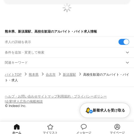
熊本県、新須屋駅、高校生歓迎のアルバイト・バイト求人情報
求人の詳細を表示
条件を追加・変更して検索
市区町村を追加・変更
関連キーワード
完全在宅ワーク 全国
シール貼り 在宅
現在地周辺
ガチャガチャ
犬カフェ
熊本県
駅を追加・変更
バイトTOP
熊本県
合志市
新須屋駅
高校生歓迎のアルバイト・バイ
熊本県
すべて
ト・求人
熊本市
すべて
職種を追加・変更
JR鹿児島本線(博多～八代)
中央区
東区
西区
南区
北区
荒尾駅
南荒尾駅
長洲駅
大野下駅
玉名駅
肥後伊倉駅
木葉駅
田原坂駅
植木駅
西里駅
飲食・フードサービス
八代市
人吉市
荒尾市
水俣市
玉名市
山鹿市
菊池市
宇土市
上天草市
宇城市
阿蘇市
特徴を追加・変更
崇城大学前駅
上熊本駅
熊本駅
西熊本駅
川尻駅
富合駅
宇土駅
松橋駅
小川駅
有佐駅
飲食・フードサービス
すべて
ヘルプ・お問い合わせ
サイトマップ
利用規約・プライバシーポリシー
天草市
合志市
植木町
下益城郡
玉名郡
菊池郡
阿蘇郡
上益城郡
八代郡
葦北郡
千丁駅
新八代駅
八代駅
ホールスタッフ
キッチンスタッフ
皿洗い・洗い場
精肉・鮮魚加工
給食調理
人気
[企業]求人広告の掲載相談
球磨郡
天草郡
雇用形態を追加・変更
パン屋（ベーカリー）
フードカウンター販売員
バー（BAR）・バーテンダー
日払いOK
高校生歓迎
学生歓迎
深夜の仕事
髪型・髪色自由
ひげOK
ネイルOK
阿蘇高原線
飲食店補助（開店・閉店準備）
飲食店（店長・マネージャー）
新着求人を受け取る
ピアスOK
アルバイト・パート
履歴書不要
オープニングスタッフ
留学生・外国人活躍中
熊本駅
平成駅
南熊本駅
新水前寺駅
水前寺駅
東海学園前駅
竜田口駅
武蔵塚駅
都道府県を変更
営業・販売
勤務期間
正社員
光の森駅
三里木駅
原水駅
肥後大津駅
瀬田駅
立野駅
赤水駅
市ノ川駅
内牧駅
阿蘇駅
営業・販売
すべて
短期
契約社員
単発・1日OK
長期
期間限定（春夏冬休み等）
いこいの村駅
宮地駅
波野駅
滝水駅
営業
テレフォンアポインター（テレアポ）
ルートセールス
コンビニ
シフト
派遣社員
三角線（あまくさみすみ線）
フードカウンター販売員
アパレル
家電量販店・携帯販売（携帯ショップ）
土日祝のみOK
業務委託
平日のみOK
週1日からOK
週2・3日からOK
週4日以上OK
ホーム
マイリスト
メッセージ
マイページ