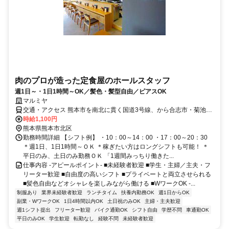
肉のプロが造った定食屋のホールスタッフ
週1日～・1日1時間～OK／髪色・髪型自由／ピアスOK
マルミヤ
交通・アクセス 熊本市を南北に貫く国道3号線、から合志市・菊池市
に向かって分岐する飛田バイパス沿い。
時給1,100円
熊本県熊本市北区
勤務時間詳細 【シフト例】 ・10：00～14：00 ・17：00～20：30
＊週1日、1日1時間～ＯＫ ＊稼ぎたい方はロングシフトも可能！ ＊
平日のみ、土日のみ勤務ＯＫ 「1週間みっちり働きた...
仕事内容 -アピールポイント- ■未経験者歓迎 ■学生・主婦／主夫・フ
リーター歓迎 ■自由度の高いシフト ■プライベートと両立させられる
■髪色自由などオシャレを楽しみながら働ける ■WワークOK -...
制服あり
業界未経験者歓迎
ランチタイム
扶養内勤務OK
週1日からOK
副業・WワークOK
1日4時間以内OK
土日祝のみOK
主婦・主夫歓迎
週1シフト提出
フリーター歓迎
バイク通勤OK
シフト自由
学歴不問
車通勤OK
平日のみOK
学生歓迎
転勤なし
経験不問
未経験者歓迎