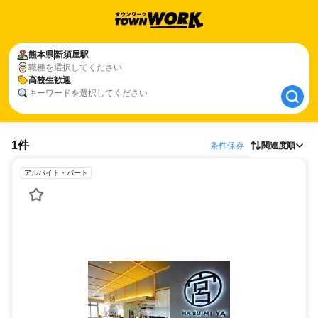
熊本県
熊本県
新須屋駅
新須屋駅
職種を選択してください
高校生歓迎
高校生歓迎
キーワードを選択してください
1件
条件保存
関連度順
アルバイト・パート