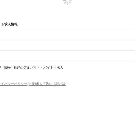
イト求人情報
辺
ガチャガチャ
犬カフェ
高校生歓迎のアルバイト・バイト・求人
駅
木葉駅
田原坂駅
植木駅
西里駅
崇城大学前駅
上熊本駅
熊本駅
西熊本駅
川尻駅
富合駅
宇土駅
松
ライバシーポリシー
[企業]求人広告の掲載相談
池市
宇土市
上天草市
宇城市
阿蘇市
天草市
合志市
植木町
下益城郡
玉名郡
菊池郡
阿蘇郡
上益城郡
場
精肉・鮮魚加工
給食調理
パン屋（ベーカリー）
フードカウンター販売員
バー（BAR）・
学園前駅
竜田口駅
武蔵塚駅
光の森駅
三里木駅
原水駅
肥後大津駅
瀬田駅
立野駅
赤水駅
市ノ川駅
・髪色自由
ひげOK
ネイルOK
ピアスOK
履歴書不要
オープニングスタッフ
留学生・外国人活躍
浜駅
網田駅
赤瀬駅
石打ダム駅
波多浦駅
三角駅
）
トセールス
コンビニ
フードカウンター販売員
アパレル
家電量販店・携帯販売（携帯ショップ
日からOK
週4日以上OK
時間や曜日が選べる・シフト自由
固定時間・固定シフト制
シフト制
吉尾駅
白石駅
球泉洞駅
一勝地駅
那良口駅
渡駅
西人吉駅
人吉駅
大畑駅
矢岳駅
アミューズメントスタッフ
パチンコ・スロット
その他旅行・レジャー・イベント
の仕事
深夜の仕事
1日4時間以内OK
フルタイム歓迎
残業なし