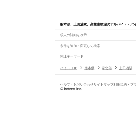
熊本県、上田浦駅、高校生歓迎のアルバイト・バ
求人の詳細を表示
条件を追加・変更して検索
市区町村を追加・変更
関連キーワード
完全在宅ワーク 全国
シール貼り 在宅
現在地周
熊本県
駅を追加・変更
バイトTOP
熊本県
葦北郡
上田浦駅
熊本県
すべて
熊本市
すべて
職種を追加・変更
JR鹿児島本線(博多～八代)
中央区
東区
西区
南区
北区
荒尾駅
南荒尾駅
長洲駅
大野下駅
玉名駅
肥後伊倉
飲食・フードサービス
ヘルプ・お問い合わせ
サイトマップ
利用規約・プ
八代市
人吉市
荒尾市
水俣市
玉名市
山鹿市
菊
特徴を追加・変更
飲食・フードサービス
すべて
阿蘇高原線
ホールスタッフ
キッチンスタッフ
皿洗い・洗い
人気
熊本駅
平成駅
南熊本駅
新水前寺駅
水前寺駅
東海
雇用形態を追加・変更
飲食店（店長・マネージャー）
日払いOK
高校生歓迎
学生歓迎
深夜の仕事
髪型
営業・販売
三角線（あまくさみすみ線）
勤務期間
アルバイト・パート
都道府県を変更
熊本駅
川尻駅
富合駅
宇土駅
緑川駅
住吉駅
肥後長
営業・販売
すべて
短期
正社員
単発・1日OK
長期
期間限定（春夏冬休み等
営業
テレフォンアポインター（テレアポ）
ルー
シフト
契約社員
えびの高原線(八代～吉松)
旅行・レジャー・イベント
土日祝のみOK
派遣社員
平日のみOK
週1日からOK
週2・3
八代駅
段駅
坂本駅
葉木駅
鎌瀬駅
瀬戸石駅
海路駅
旅行・レジャー・イベント
すべて
変形労働時間制
業務委託
ホテルスタッフ（フロント等）
レジャー施設・
働く時間
熊本電鉄本線
倉庫・物流管理
早朝・朝の仕事
昼の仕事
夕方からの仕事
夜から