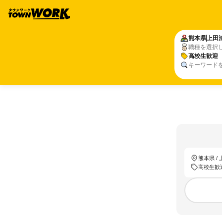
熊本県
上田
職種を選択
高校生歓迎
キーワード
熊本県 /
高校生歓