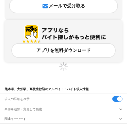
メールで受け取る
アプリを無料ダウンロード
熊本県、大畑駅、高校生歓迎のアルバイト・バイト求人情報
求人の詳細を表示
条件を追加・変更して検索
市区町村を追加・変更
関連キーワード
完全在宅ワーク 全国
シール貼り 在宅
現在地周辺
ガチャガチャ
犬カフェ
熊本県