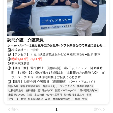
訪問介護 介護職員
ホームヘルパーは直行直帰型のお仕事♪シフト勤務なので希望に合わせた
勤務時間が可能です。
株式会社ニチイ学館
【アクセス】 くま川鉄道湯前線おかどめ幸福駅 車5分 ■住 所 熊本県
球磨郡あさぎり町 免田西2659番地 ■アクセス くま川鉄道湯前線おか
時給1,417円～1,617円
どめ幸福駅 車5分
熊本県球磨郡
【勤務日数】 週2日以上 【勤務時間】 週2日以上／シフト制 勤務時
間：8：00～19：00の間の１時間以上 （土日祝のみの勤務もOK！ダ
ブルワークOK!） ※勤務時間数はご相談に応じます ...
【職種】 訪問介護 介護職員 【雇用形態】 パート・アルバイト
制服あり
業界未経験者歓迎
育休延長あり
ランチタイム
扶養内勤務OK
社員登用あり
無料研修
週1日からOK
副業・WワークOK
1日4時間以内OK
土日祝のみOK
主婦・主夫歓迎
60代も応募可
資格取得支援あり
長期
フリーター歓迎
社会保険あり
産休・育休取得実績あり
早朝
午後
前へ
次へ
1