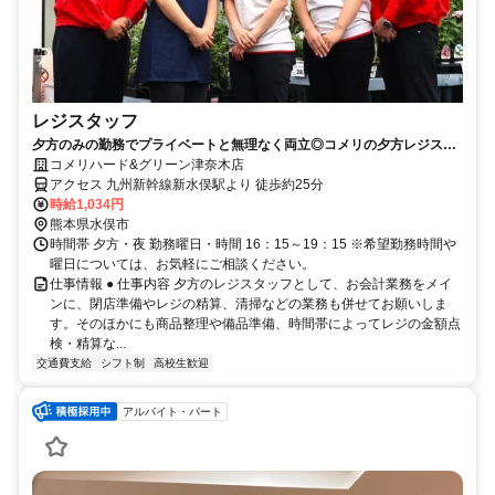
レジスタッフ
夕方のみの勤務でプライベートと無理なく両立◎コメリの夕方レジスタ
ッフ（アルバイト）求人
コメリハード&グリーン津奈木店
アクセス 九州新幹線新水俣駅より 徒歩約25分
時給1,034円
熊本県水俣市
時間帯 夕方・夜 勤務曜日・時間 16：15～19：15 ※希望勤務時間や
曜日については、お気軽にご相談ください。
仕事情報 ● 仕事内容 夕方のレジスタッフとして、お会計業務をメイ
ンに、閉店準備やレジの精算、清掃などの業務も併せてお願いしま
す。そのほかにも商品整理や備品準備、時間帯によってレジの金額点
検・精算な...
交通費支給
シフト制
高校生歓迎
アルバイト・パート