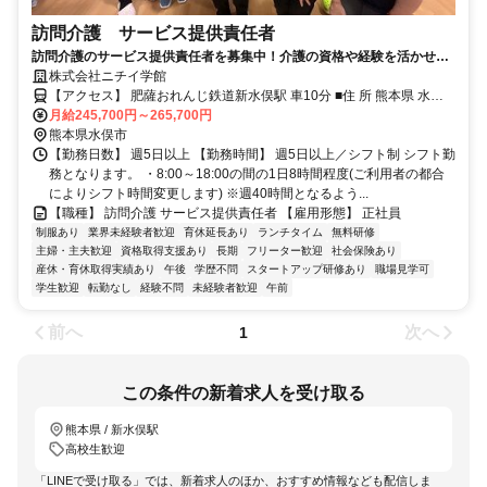
訪問介護 サービス提供責任者
訪問介護のサービス提供責任者を募集中！介護の資格や経験を活かせる
正社員のお仕事です。
株式会社ニチイ学館
【アクセス】 肥薩おれんじ鉄道新水俣駅 車10分 ■住 所 熊本県 水俣
市 長野町11番114号1階 ■アクセス 肥薩おれんじ鉄道新水俣駅 車10
月給245,700円～265,700円
分
熊本県水俣市
【勤務日数】 週5日以上 【勤務時間】 週5日以上／シフト制 シフト勤
務となります。 ・8:00～18:00の間の1日8時間程度(ご利用者の都合
によりシフト時間変更します) ※週40時間となるよう...
【職種】 訪問介護 サービス提供責任者 【雇用形態】 正社員
制服あり
業界未経験者歓迎
育休延長あり
ランチタイム
無料研修
主婦・主夫歓迎
資格取得支援あり
長期
フリーター歓迎
社会保険あり
産休・育休取得実績あり
午後
学歴不問
スタートアップ研修あり
職場見学可
学生歓迎
転勤なし
経験不問
未経験者歓迎
午前
前へ
次へ
1
この条件の新着求人を受け取る
熊本県 / 新水俣駅
高校生歓迎
「LINEで受け取る」では、新着求人のほか、おすすめ情報なども配信しま