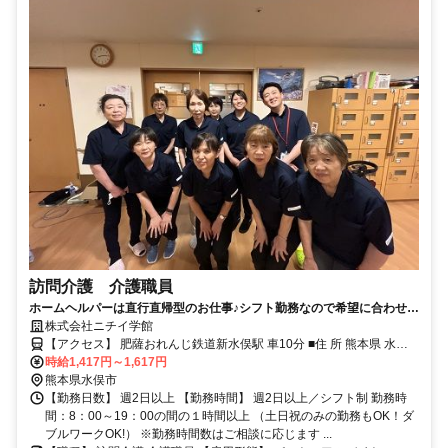
訪問介護 介護職員
ホームヘルパーは直行直帰型のお仕事♪シフト勤務なので希望に合わせた
勤務時間が可能です。
株式会社ニチイ学館
【アクセス】 肥薩おれんじ鉄道新水俣駅 車10分 ■住 所 熊本県 水俣
市 長野町11番114号1階 ■アクセス 肥薩おれんじ鉄道新水俣駅 車10
時給1,417円～1,617円
分
熊本県水俣市
【勤務日数】 週2日以上 【勤務時間】 週2日以上／シフト制 勤務時
間：8：00～19：00の間の１時間以上 （土日祝のみの勤務もOK！ダ
ブルワークOK!） ※勤務時間数はご相談に応じます ...