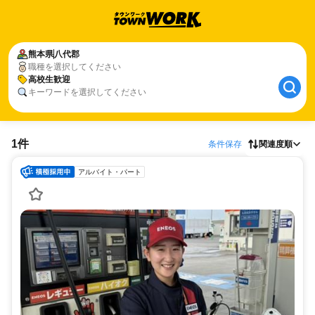
熊本県
八代郡
職種を選択してください
高校生歓迎
キーワードを選択してください
1件
条件保存
関連度順
アルバイト・パート