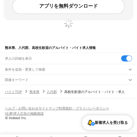
アプリを無料ダウンロード
熊本県、八代郡、高校生歓迎のアルバイト・バイト求人情報
求人の詳細を表示
条件を追加・変更して検索
市区町村を追加・変更
関連キーワード
熊本県 八代市 高校生歓迎 高校生
熊本県 八代市 高校生歓迎 ほっともっと
熊本県
駅を追加・変更
バイトTOP
熊本県
八代郡
高校生歓迎のアルバイト・バイト・求人
熊本県 八代市 アルバイト高校生歓迎
熊本県 八代市 高校生歓迎 時給いい
熊本県
すべて
熊本県 八代市 学生歓迎 農業
熊本市
すべて
職種を追加・変更
JR鹿児島本線(博多～八代)
中央区
東区
西区
南区
北区
荒尾駅
南荒尾駅
長洲駅
大野下駅
玉名駅
肥後伊倉駅
木葉駅
田原坂駅
植木駅
西里駅
飲食・フードサービス
ヘルプ・お問い合わせ
サイトマップ
利用規約・プライバシーポリシー
八代市
人吉市
荒尾市
水俣市
玉名市
山鹿市
菊池市
宇土市
上天草市
宇城市
阿蘇市
特徴を追加・変更
崇城大学前駅
上熊本駅
熊本駅
西熊本駅
川尻駅
富合駅
宇土駅
松橋駅
小川駅
有佐駅
飲食・フードサービス
すべて
[企業]求人広告の掲載相談
天草市
合志市
植木町
下益城郡
玉名郡
菊池郡
阿蘇郡
上益城郡
八代郡
葦北郡
千丁駅
新八代駅
八代駅
ホールスタッフ
キッチンスタッフ
皿洗い・洗い場
精肉・鮮魚加工
給食調理
人気
球磨郡
天草郡
雇用形態を追加・変更
新着求人を受け取る
パン屋（ベーカリー）
フードカウンター販売員
バー（BAR）・バーテンダー
日払いOK
高校生歓迎
学生歓迎
深夜の仕事
髪型・髪色自由
ひげOK
ネイルOK
阿蘇高原線
飲食店補助（開店・閉店準備）
飲食店（店長・マネージャー）
ピアスOK
アルバイト・パート
履歴書不要
オープニングスタッフ
留学生・外国人活躍中
熊本駅
平成駅
南熊本駅
新水前寺駅
水前寺駅
東海学園前駅
竜田口駅
武蔵塚駅
都道府県を変更
営業・販売
勤務期間
正社員
光の森駅
三里木駅
原水駅
肥後大津駅
瀬田駅
立野駅
赤水駅
市ノ川駅
内牧駅
阿蘇駅