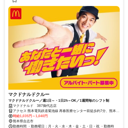
マクドナルドクルー
マクドナルドクルー／週1日～・1日2h～OK／1週間毎のシフト制
マクドナルド 387御代志店
アクセス 熊本電気鉄道菊池線 再春医療センター前徒歩約7分、熊本電
気鉄道菊池線 御代志徒歩約7分、熊本電気鉄道菊池線 熊本高専前徒歩
時給1,035円～1,040円
約12分 再春医療センター前 [熊本電鉄本線] 熊本高専前 [熊本電鉄本線]
熊本県合志市
御代志 [熊本電鉄本線] 黒石 [熊本電鉄本線] 三ツ石 [熊本電鉄本線]
勤務時間 ・勤務曜日：月・火・水・木・金・土・日・祝 ・勤務時