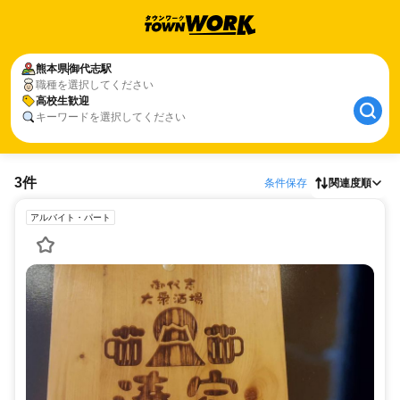
熊本県
御代志駅
職種を選択してください
高校生歓迎
キーワードを選択してください
3件
条件保存
関連度順
アルバイト・パート