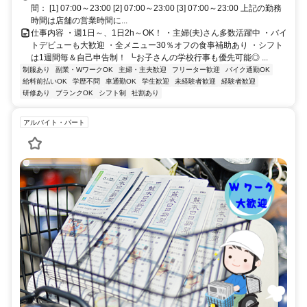
間： [1] 07:00～23:00 [2] 07:00～23:00 [3] 07:00～23:00 上記の勤務
時間は店舗の営業時間に...
仕事内容 ・週1日～、1日2h～OK！ ・主婦(夫)さん多数活躍中 ・バイ
トデビューも大歓迎 ・全メニュー30％オフの食事補助あり ・シフト
は1週間毎＆自己申告制！ ┗お子さんの学校行事も優先可能◎ ...
制服あり
副業・WワークOK
主婦・主夫歓迎
フリーター歓迎
バイク通勤OK
給料前払いOK
学歴不問
車通勤OK
学生歓迎
未経験者歓迎
経験者歓迎
研修あり
ブランクOK
シフト制
社割あり
アルバイト・パート