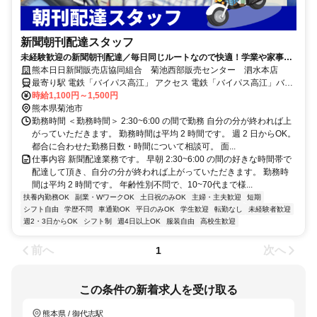
新聞朝刊配達スタッフ
未経験歓迎の新聞朝刊配達／毎日同じルートなので快適！学業や家事と
の両立やWワークにもぴったりなお仕事！
熊本日日新聞販売店協同組合 菊池西部販売センター 泗水本店
最寄り駅 電鉄「バイパス高江」 アクセス 電鉄「バイパス高江」バス
停 徒歩9分
時給1,100円～1,500円
熊本県菊池市
勤務時間 ＜勤務時間＞ 2:30~6:00 の間で勤務 自分の分が終われば上
がっていただきます。 勤務時間は平均 2 時間です。 週 2 日からOK。
都合に合わせた勤務日数・時間について相談可。 面...
仕事内容 新聞配達業務です。 早朝 2:30~6:00 の間の好きな時間帯で
配達して頂き、自分の分が終われば上がっていただきます。 勤務時
間は平均 2 時間です。 年齢性別不問で、10~70代まで様...
扶養内勤務OK
副業・WワークOK
土日祝のみOK
主婦・主夫歓迎
短期
シフト自由
学歴不問
車通勤OK
平日のみOK
学生歓迎
転勤なし
未経験者歓迎
週2・3日からOK
シフト制
週4日以上OK
服装自由
高校生歓迎
前へ
次へ
1
この条件の新着求人を受け取る
熊本県 / 御代志駅