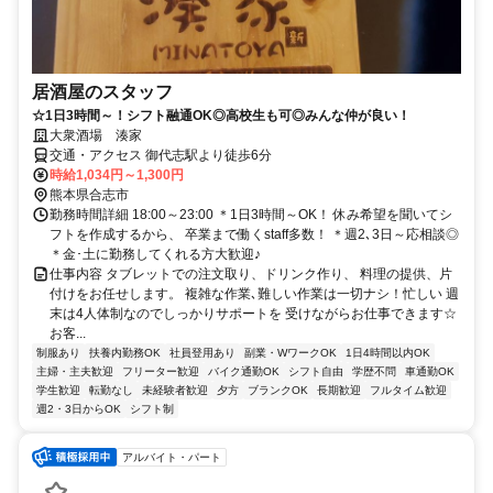
居酒屋のスタッフ
☆1日3時間～！シフト融通OK◎高校生も可◎みんな仲が良い！
大衆酒場 湊家
交通・アクセス 御代志駅より徒歩6分
時給1,034円～1,300円
熊本県合志市
勤務時間詳細 18:00～23:00 ＊1日3時間～OK！ 休み希望を聞いてシ
フトを作成するから、 卒業まで働くstaff多数！ ＊週2､3日～応相談◎
＊金･土に勤務してくれる方大歓迎♪
仕事内容 タブレットでの注文取り、ドリンク作り、 料理の提供、片
付けをお任せします。 複雑な作業､難しい作業は一切ナシ！忙しい 週
末は4人体制なのでしっかりサポートを 受けながらお仕事できます☆
お客...
制服あり
扶養内勤務OK
社員登用あり
副業・WワークOK
1日4時間以内OK
主婦・主夫歓迎
フリーター歓迎
バイク通勤OK
シフト自由
学歴不問
車通勤OK
学生歓迎
転勤なし
未経験者歓迎
夕方
ブランクOK
長期歓迎
フルタイム歓迎
週2・3日からOK
シフト制
アルバイト・パート