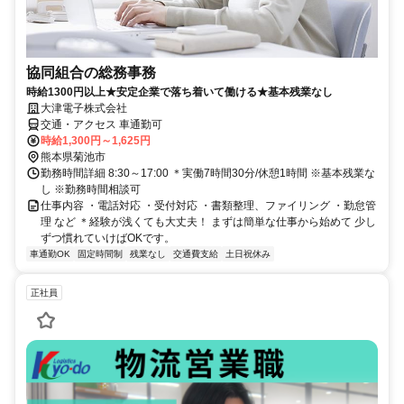
協同組合の総務事務
時給1300円以上★安定企業で落ち着いて働ける★基本残業なし
大津電子株式会社
交通・アクセス 車通勤可
時給1,300円～1,625円
熊本県菊池市
勤務時間詳細 8:30～17:00 ＊実働7時間30分/休憩1時間 ※基本残業な
し ※勤務時間相談可
仕事内容 ・電話対応 ・受付対応 ・書類整理、ファイリング ・勤怠管
理 など ＊経験が浅くても大丈夫！ まずは簡単な仕事から始めて 少し
ずつ慣れていけばOKです。
車通勤OK
固定時間制
残業なし
交通費支給
土日祝休み
正社員