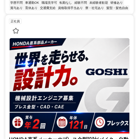
学歴不問
車通勤OK
職場見学可
転勤なし
経験不問
未経験者歓迎
研修あり
賞与あり
育休あり
交通費支給
資格取得手当あり
寮・社宅あり
髪型・髪色自由
正社員