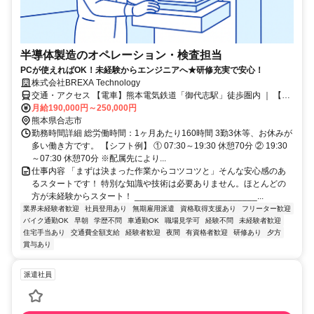
半導体製造のオペレーション・検査担当
PCが使えればOK！未経験からエンジニアへ★研修充実で安心！
株式会社BREXA Technology
交通・アクセス 【電車】熊本電気鉄道「御代志駅」徒歩圏内 ｜ 【バ
ス】熊本電気鉄道藤崎宮前駅」乗り換え「御代志駅」約40〜50分 ｜
月給190,000円～250,000円
【車】九州自動車道「益城熊本空港IC」約30分
熊本県合志市
勤務時間詳細 総労働時間：1ヶ月あたり160時間 3勤3休等、お休みが
多い働き方です。 【シフト例】 ① 07:30～19:30 休憩70分 ② 19:30
～07:30 休憩70分 ※配属先により...
仕事内容 「まずは決まった作業からコツコツと」そんな安心感のあ
るスタートです！ 特別な知識や技術は必要ありません。ほとんどの
方が未経験からスタート！ _________________________...
業界未経験者歓迎
社員登用あり
無期雇用派遣
資格取得支援あり
フリーター歓迎
バイク通勤OK
早朝
学歴不問
車通勤OK
職場見学可
経験不問
未経験者歓迎
住宅手当あり
交通費全額支給
経験者歓迎
夜間
有資格者歓迎
研修あり
夕方
賞与あり
派遣社員