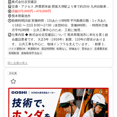
株式会社吉安建設
交通・アクセス JR豊肥本線 肥後大津駅より車で約20分 九州自動車道
植木ICより車で約15分
月給375,000円～470,000円
熊本県菊池市
勤務時間詳細 実働時間：1日あたり8時間 平均勤務日数：1ヶ月あた
り18日 〜 22日 8:00〜17:00（休憩60分、実働8時間） ・時間外労働
月平均2時間 ・公共工事中心のため、工程に無理...
仕事内容 ◆ 株式会社吉安建設について 熊本県菊池市に本社を置く総
合建設業者です。 大正5年（1916年）創業、110年の歴史がありま
す。 公共工事を中心に、地域インフラを支えています。 ・創業 1...
バイク通勤OK
車通勤OK
固定時間制
転勤なし
研修あり
育休あり
交通費支給
長期歓迎
資格取得手当あり
同じ企業の求人
正社員