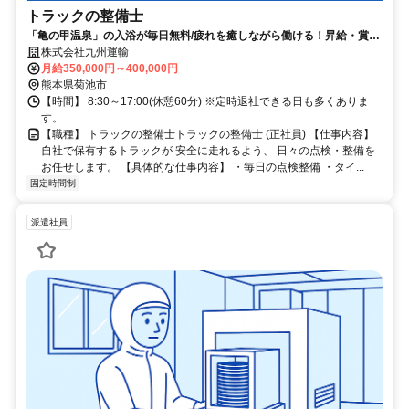
トラックの整備士
「亀の甲温泉」の入浴が毎日無料/疲れを癒しながら働ける！昇給・賞与
あり・車通勤可能！
株式会社九州運輸
月給350,000円～400,000円
熊本県菊池市
【時間】 8:30～17:00(休憩60分) ※定時退社できる日も多くありま
す。
【職種】 トラックの整備士トラックの整備士 (正社員) 【仕事内容】
自社で保有するトラックが 安全に走れるよう、 日々の点検・整備を
お任せします。 【具体的な仕事内容】 ・毎日の点検整備 ・タイ...
固定時間制
派遣社員