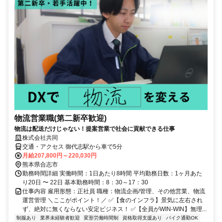
物流営業職(第二新卒歓迎)
物流は配送だけじゃない！提案営業で社会に貢献できる仕事
株式会社共同
交通・アクセス 御代志駅から車で5分
月給207,800円～220,030円
熊本県合志市
勤務時間詳細 実働時間：1日あたり8時間 平均勤務日数：1ヶ月あた
り20日 〜 22日 基本勤務時間：8：30～17：30
仕事内容 雇用形態：正社員 職種：物流企画/管理、その他営業、物流
運営管理 ＼ここがポイント！／ ✅【食のインフラ】景気に左右され
ず、絶対に無くならない安定ビジネス！ ✅【全員がWIN-WIN】無理...
制服あり
業界未経験者歓迎
変形労働時間制
資格取得支援あり
バイク通勤OK