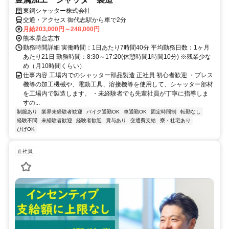
東鋼シャッター株式会社
交通・アクセス 御代志駅から車で2分
月給203,000円～248,000円
熊本県合志市
勤務時間詳細 実働時間：1日あたり7時間40分 平均勤務日数：1ヶ月
あたり21日 勤務時間：8:30～17:20(休憩時間1時間10分) ※残業少な
め（月10時間くらい）
仕事内容 工場内でのシャッター部品製造 正社員 初心者歓迎 ・プレス
機等の加工機械や、電動工具、溶接機等を使用して、シャッター部材
を工場内で製造します。 ・未経験者でも先輩社員が丁寧に指導しま
すの...
制服あり
業界未経験者歓迎
バイク通勤OK
車通勤OK
固定時間制
転勤なし
経験不問
未経験者歓迎
経験者歓迎
賞与あり
交通費支給
寮・社宅あり
ひげOK
正社員