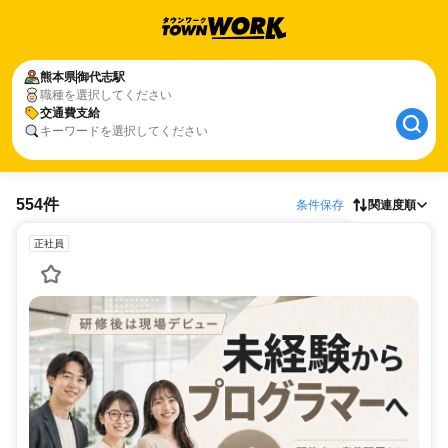
熊本県
御代志駅
職種を選択してください
交通費支給
キーワードを選択してください
554件
条件保存
関連度順
正社員