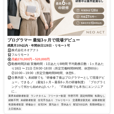
プログラマー 最短3ヶ月で現場デビュー
残業月10h以内・年間休日128日・リモート可
株式会社ネオアクト
フルリモート
月給270,000円～520,000円
勤務時間詳細 実働時間：1日あたり8時間 平均勤務日数：1ヶ月あた
り18日 〜 21日 ①9:00~18:00（所定労働時間8時間、休憩60分）
②10:00～19:00（所定労働時間8時間、休憩6...
仕事内容 ＼ 未経験でも「研修修了後はプログラマーとして現場デビ
ュー」できる ／ （最短1ヶ月～最長6ヶ月の研修制度） 「プログラミ
ングって何から始めればいい？」 「IT未経験でも本当にエンジニア
に...
業界未経験者歓迎
ランチタイム
フリーター歓迎
学歴不問
固定時間制
転勤なし
経験不問
未経験者歓迎
住宅手当あり
フルリモート
交通費全額支給
経験者歓迎
有資格者歓迎
研修あり
在宅OK
賞与あり
育休あり
駅近5分以内
長期休暇あり
土日祝休み