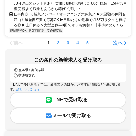
郡大津町・菊池郡菊陽町 お車での通勤がおすすめです◎
30分遅出のシフトもあり 実働：8時間 休憩：計60分 残業：15時間/月
程度 程よく残業もあるから稼げて嬉しい！
仕事内容: ＼新規メンバー！オープニング大募集／ ▶未経験の仲間も
沢山！履歴書不要で応募OK ▶日勤だけの勤務で月28万サクッと稼げ
る◎ ▶土日休み＆大型連休年3回でオフも満喫！ 【半導体のらくら...
即日勤務OK
固定時間制
交通費支給
前へ
次へ
1
2
3
4
5
この条件の新着求人を受け取る
熊本県 / 御代志駅
交通費支給
「LINEで受け取る」では、新着求人のほか、おすすめ情報なども配信しま
す。
詳しくはこちら
LINEで受け取る
メールで受け取る