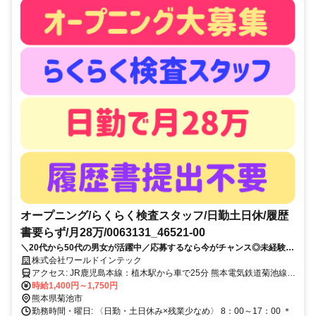
オープニング/らくらく検査スタッフ/日勤土日休/履歴
書要らず/月28万/0063131_46521-00
＼20代から50代の男女が活躍中／応募するなら今がチャンス◎未経験
OK！「履歴書ナシで応募OK！」
株式会社ワールドインテック
アクセス: JR鹿児島本線：植木駅から車で25分 熊本電気鉄道菊池線：
御代志駅から車で15分 ＊車・バイク通勤OK ＊無料送迎あり ＊交通
時給1,400円～1,750円
費規定支給 ＼こんなエリアから通勤している先輩も／ 菊池市・山鹿
熊本県菊池市
市・合志市・熊本市北区 玉名市・玉名郡玉東町・玉名郡長洲町 菊池
勤務時間・曜日: 〈日勤・土日休み×残業少なめ〉 8：00～17：00 ＊