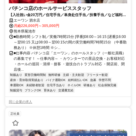
パチンコ店のホールサービススタッフ
【入社祝い金20万円／住宅手当／単身赴任手当／扶養手当／など福利厚
生充実！】いきなり難しいことは任せません。まずは「お店を知るこ
エーワン 泗水店
と」からスタート
月給226,000円～305,000円
熊本県菊池市
■勤務時間 シフト制／実働7時間15分 [早番]08:00～16:15 [遅番]16:00
～翌00:15 又は08:00～翌00:15の間の実労働時間7時間15分 （中番勤
務あり） ※休憩1時間 ※シ...
■仕事内容 パチンコ店「エーワン」のホールスタッフ（一般社員職）
の募集です！ ～仕事内容～ ・カウンターでの景品交換・お客様対応
・ホールの巡回・清掃・接客 ・遊技台のトラブル対応 ・開店前、閉
店後...
制服あり
変形労働時間制
無料研修
主婦・主夫歓迎
フリーター歓迎
産休・育休取得実績あり
バイク通勤OK
給料前払いOK
急募
学歴不問
車通勤OK
未経験者歓迎
住宅手当あり
ネイルOK
研修あり
社会保険完備
制服貸与
ブランクOK
育休あり
交通費支給
同じ企業の求人
正社員