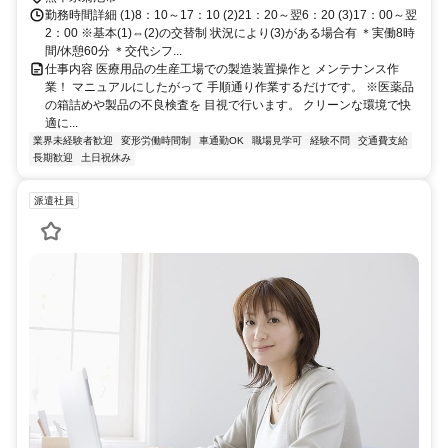
勤務時間詳細 (1)8：10～17：10 (2)21：20～翌6：20 (3)17：00～翌
2：00 ※基本(1)⇔(2)の交替制 状況により(3)がある場合有 ＊実働8時
間/休憩60分 ＊交代シフ...
仕事内容 医療用品の生産工場での製造装置操作と メンテナンス作
業！ マニュアルにしたがって 手順通り作業するだけです。 ※医薬品
の箱詰めや製品の不良検査を 目視で行います。 クリーンな環境で快
適に...
業界未経験者歓迎
変形労働時間制
車通勤OK
職場見学可
経験不問
交通費支給
長期歓迎
土日祝休み
派遣社員