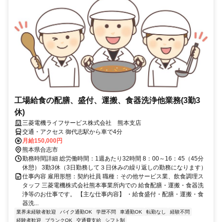
工場給食の配膳、盛付、運搬、食器洗浄他業務(3勤3
休)
三菱電機ライフサービス株式会社 熊本支店
交通・アクセス 御代志駅から車で4分
月給150,000円
熊本県合志市
勤務時間詳細 総労働時間：1週あたり32時間 8：00～16：45（45分
休憩） 3勤3休（3日勤務して３日休みの繰り返しの勤務になります）
仕事内容 雇用形態：契約社員 職種：その他サービス業、飲食調理ス
タッフ 三菱電機株式会社熊本事業所内での 給食配膳・運搬・食器洗
浄等のお仕事です。 【主な仕事内容】 ・給食盛付・配膳・運搬・食
器洗...
業界未経験者歓迎
バイク通勤OK
学歴不問
車通勤OK
転勤なし
経験不問
経験者歓迎
ブランクOK
交通費支給
シフト制