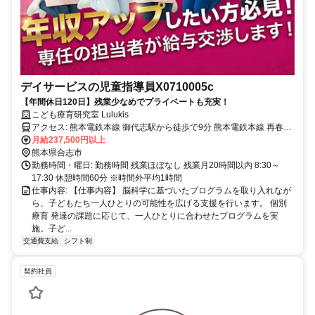
デイサービスの児童指導員X0710005c
【年間休日120日】残業少なめでプライベートも充実！
こども療育研究室 Lulukis
アクセス: 熊本電鉄本線 御代志駅から徒歩で9分 熊本電鉄本線 再春荘
前駅から徒歩で9分 熊本電鉄本線 熊本高専前駅から徒歩で13分
月給237,500円以上
熊本県合志市
勤務時間・曜日: 勤務時間 残業ほぼなし 残業月20時間以内 8:30～
17:30 休憩時間60分 ※時間外平均1時間
仕事内容: 【仕事内容】 脳科学に基づいたプログラムを取り入れなが
ら、子どもたち一人ひとりの可能性を広げる支援を行います。 個別
療育 発達の課題に応じて、一人ひとりに合わせたプログラムを実
施。子ど...
交通費支給
シフト制
契約社員