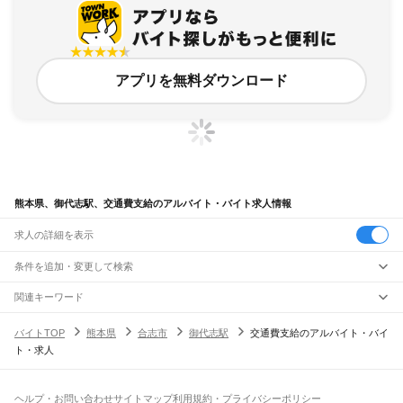
アプリを無料ダウンロード
熊本県、御代志駅、交通費支給のアルバイト・バイト求人情報
求人の詳細を表示
条件を追加・変更して検索
市区町村を追加・変更
関連キーワード
完全在宅ワーク 全国
シール貼り 在宅
現在地周辺
ガチャガチャ
犬カフェ
熊本県
駅を追加・変更
バイトTOP
熊本県
合志市
御代志駅
交通費支給のアルバイト・バイ
熊本県
すべて
ト・求人
熊本市
すべて
職種を追加・変更
JR鹿児島本線(博多～八代)
中央区
東区
西区
南区
北区
荒尾駅
南荒尾駅
長洲駅
大野下駅
玉名駅
肥後伊倉駅
木葉駅
田原坂駅
植木駅
西里駅
飲食・フードサービス
八代市
人吉市
荒尾市
水俣市
玉名市
山鹿市
菊池市
宇土市
上天草市
宇城市
阿蘇市
特徴を追加・変更
崇城大学前駅
上熊本駅
熊本駅
西熊本駅
川尻駅
富合駅
宇土駅
松橋駅
小川駅
有佐駅
飲食・フードサービス
すべて
ヘルプ・お問い合わせ
サイトマップ
利用規約・プライバシーポリシー