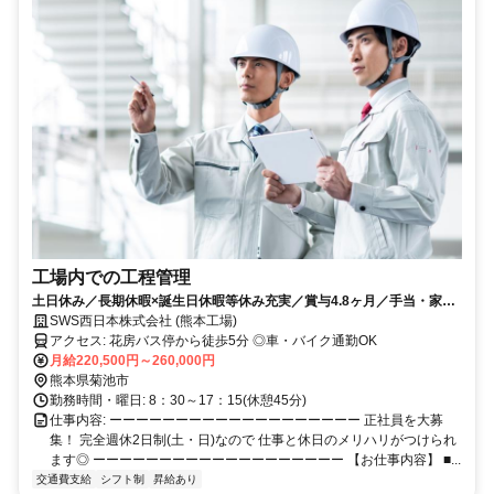
工場内での工程管理
土日休み／長期休暇×誕生日休暇等休み充実／賞与4.8ヶ月／手当・家賃
補助有
SWS西日本株式会社 (熊本工場)
アクセス: 花房バス停から徒歩5分 ◎車・バイク通勤OK
月給220,500円～260,000円
熊本県菊池市
勤務時間・曜日: 8：30～17：15(休憩45分)
仕事内容: ーーーーーーーーーーーーーーーーーーー 正社員を大募
集！ 完全週休2日制(土・日)なので 仕事と休日のメリハリがつけられ
ます◎ ーーーーーーーーーーーーーーーーーーー 【お仕事内容】 ■...
交通費支給
シフト制
昇給あり