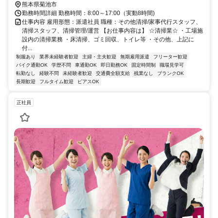
熊本県菊池市
勤務時間詳細 勤務時間：8:00～17:00（実動8時間)
仕事内容 雇用形態：派遣社員 職種：その他清掃/家事代行スタッフ、
清掃スタッフ、清掃管理/運営 【お仕事内容は】 ☆清掃業☆ ・工場施
設内の清掃業務 ・床清掃、ゴミ回収、トイレ等 ・その他、上記に
付...
制服あり
業界未経験者歓迎
主婦・主夫歓迎
無期雇用派遣
フリーター歓迎
バイク通勤OK
学歴不問
車通勤OK
即日勤務OK
固定時間制
職場見学可
転勤なし
経験不問
未経験者歓迎
交通費全額支給
残業なし
ブランクOK
長期歓迎
フルタイム歓迎
ピアスOK
正社員