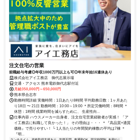
注文住宅の営業
前職給与考慮◎年収1000万円以上も可◎年末年始16連休あり
株式会社アイ工務店 御代志展示場
交通・アクセス 熊本電鉄御代志駅付近
月給350,000円～650,000円
熊本県合志市
勤務時間詳細 実働時間：1日あたり8時間 平均勤務日数：1ヶ月あた
り18日 〜 21日 勤務時間：10:00～19:00 ＊所定労働時間：8時間 ＊
休憩：1時間 残業時間を減らすために、 生産性向...
仕事内容 ハウスメーカー出身者、注文住宅営業経験者が実感！ 「ア
イ工務店に転職して良かった！」 その理由は・・・ ＊『高品質×適質
価格』で売りやすい！ └ 1人当たりの年間契約棟数の平均は7棟 ＊
『明...
ランチタイム
資格取得支援あり
学歴不問
車通勤OK
固定時間制
転勤なし