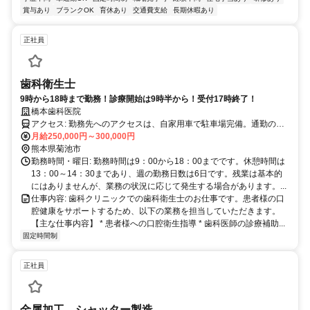
賞与あり
ブランクOK
育休あり
交通費支給
長期休暇あり
正社員
歯科衛生士
9時から18時まで勤務！診療開始は9時半から！受付17時終了！
橋本歯科医院
アクセス: 勤務先へのアクセスは、自家用車で駐車場完備。通勤のし
やすさも考慮されており、快適な職場環境をご提供いたします。
月給250,000円～300,000円
熊本県菊池市
勤務時間・曜日: 勤務時間は9：00から18：00までです。休憩時間は
13：00～14：30まであり、週の勤務日数は6日です。残業は基本的
にはありませんが、業務の状況に応じて発生する場合があります。...
仕事内容: 歯科クリニックでの歯科衛生士のお仕事です。患者様の口
腔健康をサポートするため、以下の業務を担当していただきます。
【主な仕事内容】 * 患者様への口腔衛生指導 * 歯科医師の診療補助...
固定時間制
正社員
金属加工 シャッター製造