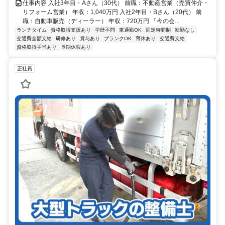
仕事内容 入社3年目・Aさん（30代） 前職：不動産営業（売買仲介・
リフォーム営業） 年収：1,040万円 入社2年目・Bさん（20代） 前
職：自動車販売（ディーラー） 年収：720万円 「今の会...
ランチタイム
資格取得支援あり
学歴不問
車通勤OK
固定時間制
転勤なし
交通費全額支給
研修あり
賞与あり
ブランクOK
育休あり
交通費支給
資格取得手当あり
長期休暇あり
正社員