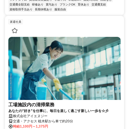
交通費全額支給
研修あり
賞与あり
ブランクOK
育休あり
交通費支給
資格取得手当あり
長期休暇あり
服装自由
派遣社員
工場施設内の清掃業務
あなたの”好き”を仕事に、毎日を楽しく過ごす新しい一歩を☆彡
株式会社アイエヌジー
交通・アクセス 植木駅から車で約20分
時給1,100円～1,375円