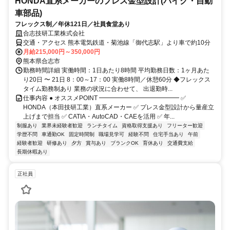
HONDA直系メーカーのプレス金型設計(バイク・自動
車部品)
フレックス制／年休121日／社員食堂あり
合志技研工業株式会社
交通・アクセス 熊本電気鉄道・菊池線「御代志駅」より車で約10分
月給215,000円～350,000円
熊本県合志市
勤務時間詳細 実働時間：1日あたり8時間 平均勤務日数：1ヶ月あた
り20日 〜 21日 8：00～17：00 実働8時間／休憩60分 ◆フレックス
タイム勤務制あり 業務の状況に合わせて、 出退勤時...
仕事内容 ● オススメPOINT ━━━━━━━━━━━━━ ✅
HONDA（本田技研工業）直系メーカー ✅ プレス金型設計から量産立
上げまで担当 ✅ CATIA・AutoCAD・CAEを活用 ✅ 年...
制服あり
業界未経験者歓迎
ランチタイム
資格取得支援あり
フリーター歓迎
学歴不問
車通勤OK
固定時間制
職場見学可
経験不問
住宅手当あり
午前
経験者歓迎
研修あり
夕方
賞与あり
ブランクOK
育休あり
交通費支給
長期休暇あり
正社員