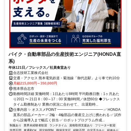
バイク・自動車部品の生産技術エンジニア(HONDA直
系)
年休121日／フレックス／社員食堂あり
合志技研工業株式会社
交通・アクセス 熊本電気鉄道・菊池線「御代志駅」より車で約10分
月給215,000円～350,000円
熊本県合志市
勤務時間詳細 実働時間：1日あたり8時間 平均勤務日数：1ヶ月あた
り20日 〜 21日 8：00～17：00 実働8時間／休憩60分 ◆フレックス
タイム勤務制あり 業務の状況に合わせて、 出退勤時...
仕事内容 ✨ オススメPOINT ━━━━━━━━━━━━━ ✅ HONDA
直系の部品メーカー ✅ 2輪・4輪部品の量産立上げに携われる ✅ 試作
から設備導入まで幅広く担当 ✅ ロボットプログラム作成...
制服あり
業界未経験者歓迎
ランチタイム
資格取得支援あり
フリーター歓迎
学歴不問
車通勤OK
固定時間制
職場見学可
経験不問
住宅手当あり
研修あり