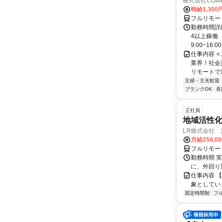
株式会社COMP
時給1,30
フルリモー
勤務時間詳細
4以上稼働
9:00~16:0
仕事内容 
業界！社会
リモートで通
主婦・主夫歓迎
ブランクOK
長
正社員
地域活性
LR株式会社
月給250,0
フルリモー
勤務時間 実
に、外回り対
仕事内容 
象としてい
固定時間制
フ