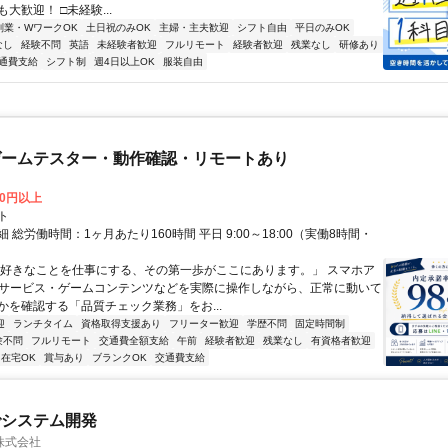
大歓迎！ □未経験...
副業・WワークOK
土日祝のみOK
主婦・主夫歓迎
シフト自由
平日のみOK
なし
経験不問
英語
未経験者歓迎
フルリモート
経験者歓迎
残業なし
研修あり
通費支給
シフト制
週4日以上OK
服装自由
ゲームテスター・動作確認・リモートあり
00円以上
ト
 総労働時間：1ヶ月あたり160時間 平日 9:00～18:00（実働8時間・
）
「好きなことを仕事にする、その第一歩がここにあります。」 スマホア
bサービス・ゲームコンテンツなどを実際に操作しながら、正常に動いて
かを確認する「品質チェック業務」をお...
迎
ランチタイム
資格取得支援あり
フリーター歓迎
学歴不問
固定時間制
験不問
フルリモート
交通費全額支給
午前
経験者歓迎
残業なし
有資格者歓迎
在宅OK
賞与あり
ブランクOK
交通費支給
でシステム開発
株式会社