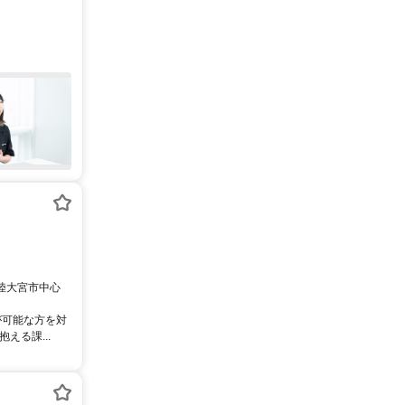
常陸大宮市中心
が可能な方を対
える課...