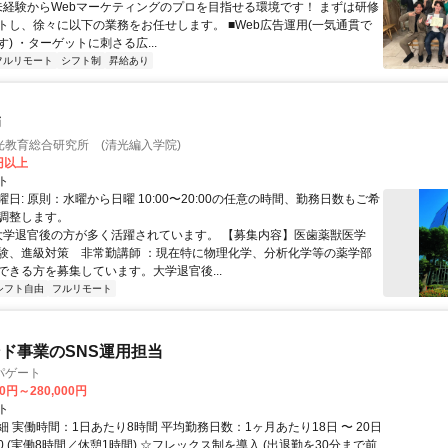
 未経験からWebマーケティングのプロを目指せる環境です！ まずは研修
トし、徐々に以下の業務をお任せします。 ■Web広告運用(一気通貫で
) ・ターゲットに刺さる広...
フルリモート
シフト制
昇給あり
師
光教育総合研究所 (清光編入学院)
0円以上
ト
日: 原則：水曜から日曜 10:00〜20:00の任意の時間、勤務日数もご希
調整します。
 大学退官後の方が多く活躍されています。 【募集内容】医歯薬獣医学
験、進級対策 非常勤講師 ：現在特に物理化学、分析化学等の薬学部
ができる方を募集しています。大学退官後...
シフト自由
フルリモート
ド事業のSNS運用担当
パゲート
00円～280,000円
ト
 実働時間：1日あたり8時間 平均勤務日数：1ヶ月あたり18日 〜 20日
8:30 (実働8時間／休憩1時間) ☆フレックス制を導入 (出退勤を30分まで前