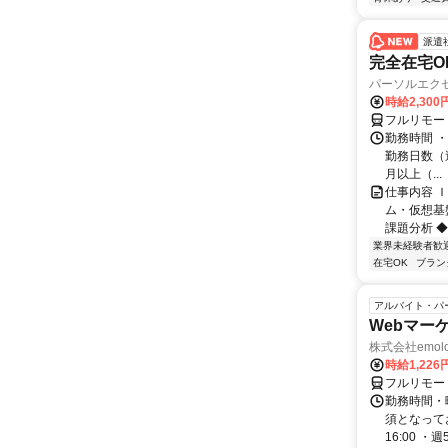
派遣
完全在宅O
パーソルエクセ
時給2,300
フルリモー
勤務時間 ・
勤務日数（週
月以上（...
仕事内容 
ム・仮想基
課題分析 ◆
業界未経験者歓
在宅OK
ブラン
アルバイト・パ
Webマー
株式会社emolo
時給1,226
フルリモー
勤務時間・
須となってお
16:00 ・週5.