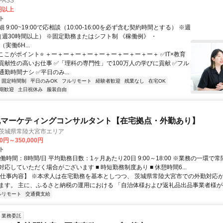
ASS
0円以上
ト
 9:00~19:00で応相談（10:00-16:00を必ず含む契約時間とする） ※週
（週30時間以上） ※固定勤務またはシフト制 《稼働例》 ・
0（実働6H...
⭐ここがポイント⭐ ＋ー＋ー＋ー＋ー＋ー＋ー＋ー＋ー＋ー＋ ✅IT×教育
貢献性の高いお仕事 ✅「理科の専門性」で100万人の学びに貢献 ✅フル
勤時間ナシ ✅平日のみ...
固定時間制
平日のみOK
フルリモート
経験者歓迎
残業なし
在宅OK
期歓迎
土日祝休み
服装自由
化マーケティングコンサルタント【在宅拠点・外勤あり】
 茨城県常陸大宮市エリア
00円～350,000円
ト
働時間：8時間/日 平均勤務日数：1ヶ月あたり20日 9:00～18:00 ※業務の一環で
応していただく場合がございます ■ 時短勤務制度あり ■ 休憩時間6...
【仕事内容】 ※本求人は在宅勤務を基本としつつ、 茨城県常陸大宮市での外勤対応
ます。 主に、ふるさと納税の運用における 「自治体様および返礼品出品事業者様が抱
ルリモート
交通費支給
業務委託