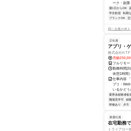
ーク・副業も
週1日からOK
学生歓迎
転勤
ブランクOK
交
同じ企業の求人
正社員
アプリ・
株式会社H.T.F
月給250,0
フルリモー
勤務時間詳細
休憩1時間
仕事内容 
プリ・We
いるかどう
業界未経験者歓
職場見学可
経
研修あり
夕方
派遣社員
在宅勤務
トライアロー