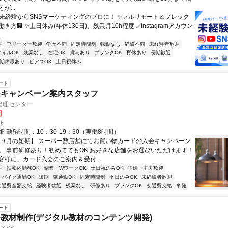
が...
✨未経験からSNSマーケティングのプロに！ ✨フルリモート＆フレック
き方🏢 ✨土日休み(年休130日)、残業月10h程度 ✅Instagramアカウン
.
迎
フリーター歓迎
学歴不問
固定時間制
転勤なし
経験不問
未経験者歓迎
ネイルOK
残業なし
在宅OK
賞与あり
ブランクOK
育休あり
長期歓迎
期休暇あり
ピアスOK
土日祝休み
ート
会キャンペーン案内スタッフ
管理センター
円
ト
 勤務時間：10：30-19：30（実働8時間）
【９月の短期】 スーパー数店舗にてお買い物カードの入会キャンペーン
。 事前研修あり！初めてでもOK お好きな店舗をお選びいただけます！
客様に、カード入会のご案内＆受付...
迎
扶養内勤務OK
副業・WワークOK
土日祝のみOK
主婦・主夫歓迎
バイク通勤OK
短期
車通勤OK
固定時間制
平日のみOK
未経験者歓迎
交通費全額支給
経験者歓迎
残業なし
研修あり
ブランクOK
交通費支給
単発
ート
教材制作(デジタル教材のコンテンツ開発)