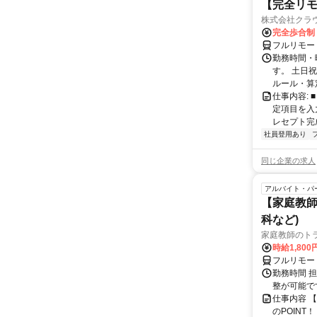
【完全リモ
株式会社クラ
完全歩合制
フルリモー
勤務時間・
す。 土日
ルール・算
仕事内容:
定項目を入
レセプト完
社員登用あり
同じ企業の求人
アルバイト・パ
【家庭教師
科など)
家庭教師のト
時給1,800
フルリモー
勤務時間 
整が可能で
仕事内容 
のPOINT