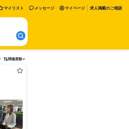
マイリスト
メッセージ
マイページ
求人掲載のご相談
存
関連度順