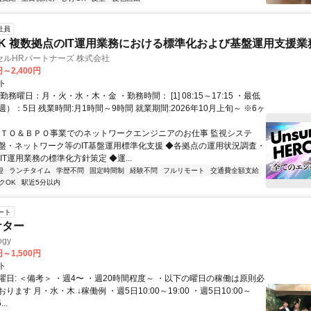
社員
K 複数拠点のIT運用業務における標準化および基盤運用支援業
ルHRパートナーズ 株式会社
円～2,400円
ト
勤務曜日：月・火・水・木・金 ・勤務時間： [1] 08:15～17:15 ・最低
）：5日 残業時間:月1時間～9時間 就業期間:2026年10月上旬～ ※6ヶ
ＩＴＯ＆ＢＰＯ事業でのネットワークエンジニアのお仕事 監視システ
盤・ネットワーク等のIT基盤運用標準化支援 ◆各拠点の運用状況調査・
IT運用業務の標準化方針策定 ◆運...
迎
ランチタイム
学歴不問
固定時間制
経験不問
フルリモート
交通費全額支給
クOK
駅近5分以内
ート
ケター
gy
円～1,500円
ト
曜日: ＜備考＞ ・週4〜 ・週20時間程度～ ・以下の曜日の稼働は原則必
ります 月・水・木 ↓稼働例 ・週5日10:00～19:00 ・週5日10:00～
..