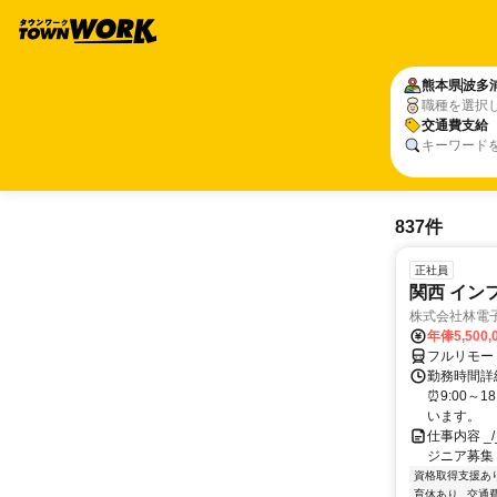
熊本県
波多
職種を選択
交通費支給
キーワード
837件
正社員
関西 イン
株式会社林電
年俸5,500,
フルリモー
勤務時間詳細
⏰9:00～
います。
仕事内容 _/_
ジニア募集
資格取得支援あ
育休あり
交通