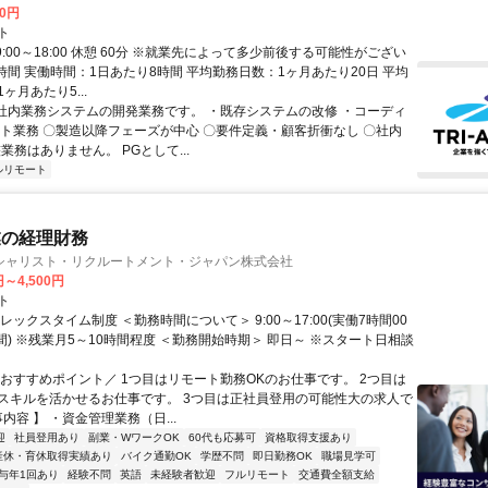
00円
ト
9:00～18:00 休憩 60分 ※就業先によって多少前後する可能性がござい
時間 実働時間：1日あたり8時間 平均勤務日数：1ヶ月あたり20日 平均
ヶ月あたり5...
 社内業務システムの開発業務です。 ・既存システムの改修 ・コーディ
スト業務 〇製造以降フェーズが中心 〇要件定義・顧客折衝なし 〇社内
業務はありません。 PGとして...
ルリモート
業の経理財務
シャリスト・リクルートメント・ジャパン株式会社
円～4,500円
ト
レックスタイム制度 ＜勤務時間について＞ 9:00～17:00(実働7時間00
間) ※残業月5～10時間程度 ＜勤務開始時期＞ 即日～ ※スタート日相談
＼おすすめポイント／ 1つ目はリモート勤務OKのお仕事です。 2つ目は
スキルを活かせるお仕事です。 3つ目は正社員登用の可能性大の求人で
事内容 】 ・資金管理業務（日...
迎
社員登用あり
副業・WワークOK
60代も応募可
資格取得支援あり
産休・育休取得実績あり
バイク通勤OK
学歴不問
即日勤務OK
職場見学可
与年1回あり
経験不問
英語
未経験者歓迎
フルリモート
交通費全額支給