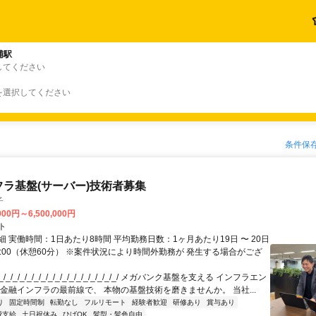
浦駅
してください
を選択してください
条件保
フラ基盤(サーバー)技術者募集
子
000円～6,500,000円
ト
 実働時間：1日あたり8時間 平均勤務日数：1ヶ月あたり19日 〜 20日
18:00（休憩60分） ※案件状況により時間外勤務が 発生する場合がござ
/_/_/_/_/_/_/_/_/_/_/_/_/_/_/_/_/ メガバンク基盤を支える インフラエン
 金融インフラの最前線で、 本物の基盤技術を磨きませんか。 当社...
り
固定時間制
転勤なし
フルリモート
経験者歓迎
研修あり
賞与あり
費支給
土日祝休み
ひげOK
髪型・髪色自由