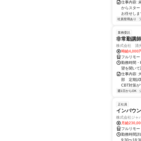
仕事内容:
からスター
お任せします
社員登用あり
業務委託
非常勤講
株式会社 清
時給4,00
フルリモー
勤務時間・曜
望を聞いて
仕事内容:
部 定期試
CBT対策
週1日からOK
正社員
インバウン
株式会社ジャ
月給230,0
フルリモー
勤務時間詳細
9:30〜1