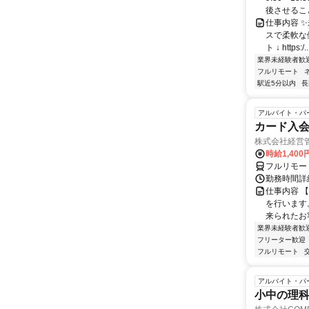
後させること
仕事内容 
スで柔軟な働
ト ↓ https:/..
業界未経験者歓
フルリモート
駅近5分以内
長
アルバイト・パ
カード入
株式会社経営
時給1,400
フルリモー
勤務時間詳細
仕事内容 
を行います
来られたお
業界未経験者歓
フリーター歓迎
フルリモート
アルバイト・パ
小中の理科