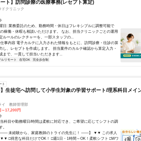
ート】訪問診療の医療事務(レセプト算定)
ウドクリニック
ト
曜日: 業務委託のため、勤務時間・休日はフレキシブルに調整可能で
祝の稼働・休暇も相談いただけます。 なお、担当クリニックごとの運用
定ルールのレクチャーを、一部スタッフの...
 ■ 仕事内容 電子カルテに入力された情報をもとに、訪問診療・往診の算
力し、レセプトを作成します。 担当案件のカルテ確認から算定入力・
成まで、一貫して担当いただきます...
フルリモート
在宅OK
完全歩合制
ート
】生徒宅へ訪問して小学生対象の学習サポート/理系科目メイン
ライ 教師管理部
円～17,200円
ト
担当科目や勤務曜日/時間は柔軟に対応でき、ご希望に応じてシフトの調
す。
【―― 未経験から、家庭教師のトライの先生に！ ――】 ▼▼ この求人
！ ▼▼ □得意な科目だけでOK！ □週1日・1時間～OK！柔軟シフト □Wワ