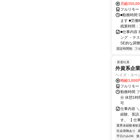
月給350,0
フルリモー
■勤務時間 
ます ■労働
残業時間：1
■仕事内容
ング ・テ
SE的な調整
固定時間制
フ
派遣社員
外資系企
ヘイズ・スペ
時給3,000
フルリモー
勤務時間 フ
分 休憩1時
可
仕事内容 
経験、英語
す。 【 仕
業界未経験者歓
社会保険あり
平日のみOK
賞