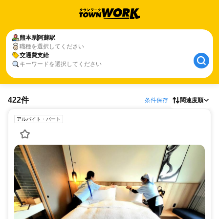
熊本県
阿蘇駅
職種を選択してください
交通費支給
キーワードを選択してください
422件
条件保存
関連度順
アルバイト・パート