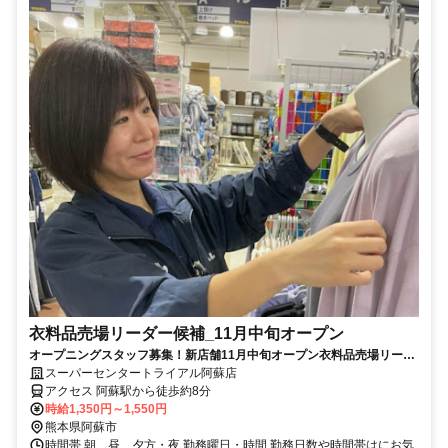
衣料品売場リーダー候補_11月中旬オープン
オープニングスタッフ募集！新店舗11月中旬オープン衣料品売場リーダ
ー候補募集※業務経験要
スーパーセンタートライアル阿蘇店
アクセス 阿蘇駅から徒歩約8分
時給1,350円～1,550円
熊本県阿蘇市
時間帯 朝、昼、夕方・夜 勤務曜日・時間 勤務日数や時間帯はにお気