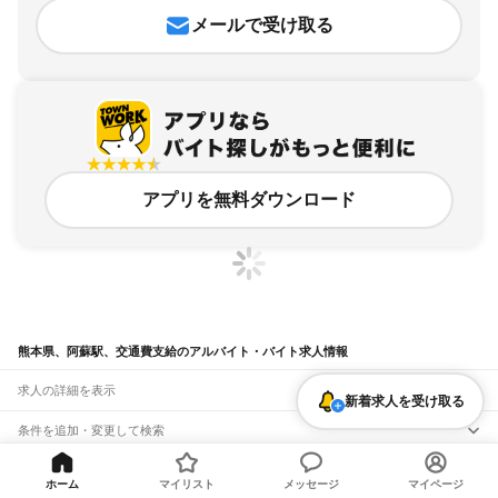
メールで受け取る
アプリを無料ダウンロード
熊本県、阿蘇駅、交通費支給のアルバイト・バイト求人情報
求人の詳細を表示
新着求人を受け取る
条件を追加・変更して検索
市区町村を追加・変更
関連キーワード
ホーム
マイリスト
メッセージ
マイページ
完全在宅ワーク 全国
シール貼り 在宅
現在地周辺
ガチャガチャ
犬カフェ
熊本県