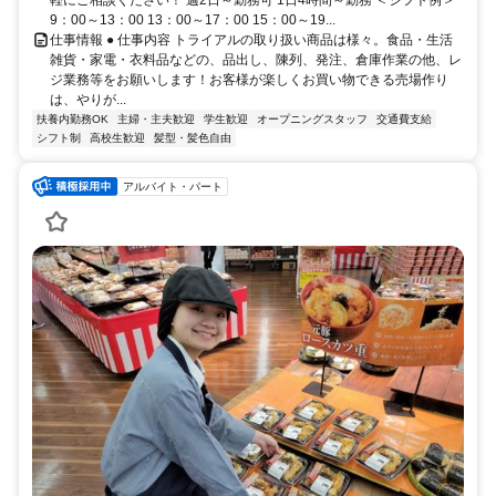
9：00～13：00 13：00～17：00 15：00～19...
仕事情報 ● 仕事内容 トライアルの取り扱い商品は様々。食品・生活
雑貨・家電・衣料品などの、品出し、陳列、発注、倉庫作業の他、レ
ジ業務等をお願いします！お客様が楽しくお買い物できる売場作り
は、やりが...
扶養内勤務OK
主婦・主夫歓迎
学生歓迎
オープニングスタッフ
交通費支給
シフト制
高校生歓迎
髪型・髪色自由
アルバイト・パート