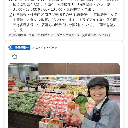
軽にご相談ください！ 週4日～勤務可 1日8時間勤務 ＜シフト例＞
8：00～17：00 9：00～18：00 ＜休憩時間＞ 労働...
仕事情報 ● 仕事内容 衣料品売場での発注,売場作り、在庫管理、シフ
ト管理、スタッ フ教育などお任せします。トライアルで取り扱う商
品は多種多様 で、店頭での展示方法や陳列について、「商品を魅力
的に見...
社員登用あり
主婦・主夫歓迎
オープニングスタッフ
交通費支給
シフト制
アルバイト・パート