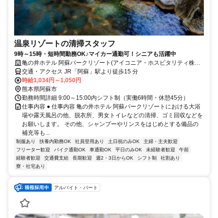
温泉リゾートの清掃スタッフ
9時～15時・短時間勤務OK♪マイカー通勤可！シニアも活躍中
亀の井ホテル 阿蘇パークリゾート(アイコニア・ホスピタリティ株式
会社)
交通・アクセス JR「阿蘇」駅より徒歩15 分
時給1,034円～1,050円
熊本県阿蘇市
勤務時間詳細 9:00～15:00内シフト制（実働6時間・休憩45分）
仕事内容 ● 仕事内容 亀の井ホテル 阿蘇パークリゾートにおける大浴
場や露天風呂の他、脱衣所、男女トイレなどの清掃、ゴミ回収などを
お願いします。 その他、シャンプーやリンスをはじめとする備品の
補充等も...
制服あり
扶養内勤務OK
社員登用あり
土日祝のみOK
主婦・主夫歓迎
フリーター歓迎
バイク通勤OK
車通勤OK
平日のみOK
未経験者歓迎
午前
経験者歓迎
交通費支給
長期歓迎
週2・3日からOK
シフト制
社割あり
寮・社宅あり
アルバイト・パート