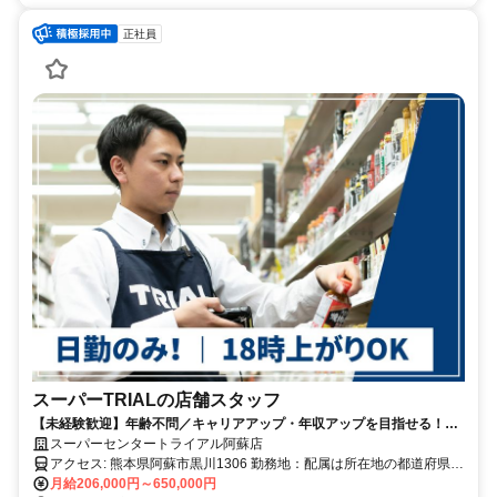
正社員
スーパーTRIALの店舗スタッフ
【未経験歓迎】年齢不問／キャリアアップ・年収アップを目指せる！／
小売業等の経験が活かせる／週休二日制／昇給・賞与あり／福利厚生充
スーパーセンタートライアル阿蘇店
実
アクセス: 熊本県阿蘇市黒川1306 勤務地：配属は所在地の都道府県
※初任地は最寄りの店舗又は希望エリアを優先し配属します。 ※エ
月給206,000円～650,000円