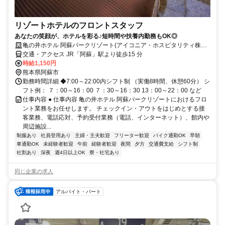
リゾートホテルのフロントスタッフ
あなたの笑顔が、ホテルを彩る♪短時間や扶養内勤務もOK◎
亀の井ホテル 阿蘇パークリゾート(アイコニア・ホスピタリティ株式
会社)
交通・アクセス JR「阿蘇」駅より徒歩15 分
時給1,150円
熊本県阿蘇市
勤務時間詳細 ◆7:00～22:00内シフト制 （実働8時間、休憩60分） シ
フト例： ７：00～16：00 ７：30～16：30 13：00～22：00 など
仕事内容 ● 仕事内容 亀の井ホテル 阿蘇パークリゾートにおけるフロ
ント業務をお任せします。 チェックイン・アウトをはじめとする接
客業務、電話応対、予約受付業務（電話、インターネット）、館内や
周辺施設...
制服あり
社員登用あり
主婦・主夫歓迎
フリーター歓迎
バイク通勤OK
早朝
車通勤OK
未経験者歓迎
午前
経験者歓迎
夜間
夕方
交通費支給
シフト制
社割あり
深夜
週4日以上OK
寮・社宅あり
同じ企業の求人
アルバイト・パート