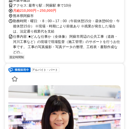
見習い
㈱森本建設
アクセス: 最寄り駅：阿蘇駅 車で10分
月給210,000円～250,000円
熊本県阿蘇市
勤務時間・曜日: ・8：00～17：00（午前休憩15分・昼休憩60分・午
後休憩15分） ※現場・時期により前後あり ※残業が発生した場合
は、法定通り残業代を支給
仕事内容: ■どんな仕事か（全体像） 阿蘇市周辺の公共工事（道路・
河川工事など）の現場で現場監督（施工管理）のサポートを行うお仕
事です。 工事の写真撮影・写真データの整理、工程表・書類作成な
どの...
固定時間制
アルバイト・パート