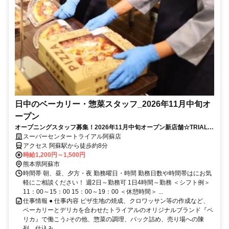
日中のベーカリー・惣菜スタッフ_2026年11月中旬オ
ープン
オープニングスタッフ募集！2026年11月中旬オープン新店舗☆TRIALの
「ベリカ」始まります♪
スーパーセンタートライアル阿蘇店
アクセス 阿蘇駅から徒歩約8分
時給1,200円～1,500円
熊本県阿蘇市
時間帯 朝、昼、夕方・夜 勤務曜日・時間 勤務日数や時間帯はにお気
軽にご相談ください！ 週2日～勤務可 1日4時間～勤務 ＜シフト例＞
11：00～15：00 15：00～19：00 ＜休憩時間＞ ...
仕事情報 ● 仕事内容 ピザ生地の焼成、クロワッサン等の作成など、
ベーカリーとデリカを合わせたトライアルのオリジナルブランド『ベ
リカ』で働こう♪その他、惣菜の調理、パック詰め、売り場への陳
列、仕込み...