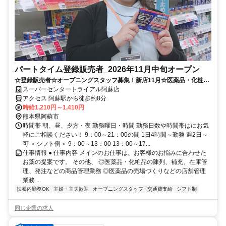
パートタイム登録販売者_2026年11月中旬オープン
☆登録販売者☆オープニングスタッフ募集！新店11月☆医薬品・化粧品
販売♪※要 登録販売者資格
スーパーセンタートライアル阿蘇店
アクセス 阿蘇駅から徒歩約8分
時給1,210円～1,410円
熊本県阿蘇市
時間帯 朝、昼、夕方・夜 勤務曜日・時間 勤務日数や時間帯はにお気
軽にご相談ください！ 9：00～21：00の間 1日4時間～勤務 週2日～
可 ＜シフト例＞ 9：00～13：00 13：00～17...
仕事情報 ● 仕事内容 メインのお仕事は、お客様のお悩みに合わせた
お薬の提案です。 その他、 ◎医薬品・化粧品の陳列、補充、在庫管
理、発注などの商品管理業務 ◎医薬品の売場づくりなどの店舗管理
業務 ...
扶養内勤務OK
主婦・主夫歓迎
オープニングスタッフ
交通費支給
シフト制
同じ企業の求人