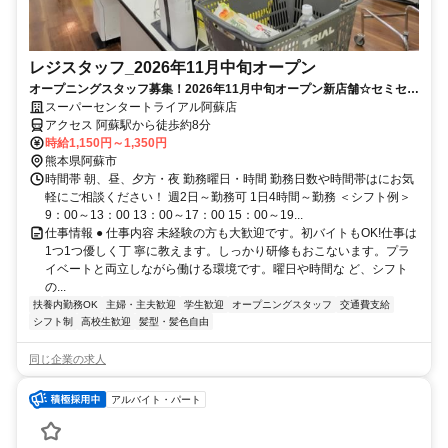
レジスタッフ_2026年11月中旬オープン
オープニングスタッフ募集！2026年11月中旬オープン新店舗☆セミセル
フで安心♪未経験OK！
スーパーセンタートライアル阿蘇店
アクセス 阿蘇駅から徒歩約8分
時給1,150円～1,350円
熊本県阿蘇市
時間帯 朝、昼、夕方・夜 勤務曜日・時間 勤務日数や時間帯はにお気
軽にご相談ください！ 週2日～勤務可 1日4時間～勤務 ＜シフト例＞
9：00～13：00 13：00～17：00 15：00～19...
仕事情報 ● 仕事内容 未経験の方も大歓迎です。初バイトもOK!仕事は
1つ1つ優しく丁 寧に教えます。しっかり研修もおこないます。プラ
イベートと両立しながら働ける環境です。曜日や時間な ど、シフト
の...
扶養内勤務OK
主婦・主夫歓迎
学生歓迎
オープニングスタッフ
交通費支給
シフト制
高校生歓迎
髪型・髪色自由
同じ企業の求人
アルバイト・パート