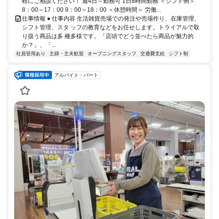
軽にご相談ください！ 週4日～勤務可 1日8時間勤務 ＜シフト例＞
8：00～17：00 9：00～18：00 ＜休憩時間＞ 労働...
仕事情報 ● 仕事内容 生活雑貨売場での発注や売場作り、在庫管理、
シフト管理、スタ ッフの教育などをお任せします。トライアルで取
り扱う商品は多 種多様です。「店頭でどう並べたら商品が魅力的
か？」、「...
社員登用あり
主婦・主夫歓迎
オープニングスタッフ
交通費支給
シフト制
アルバイト・パート