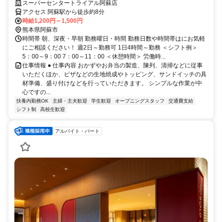
と有効活用！
スーパーセンタートライアル阿蘇店
アクセス 阿蘇駅から徒歩約8分
時給1,200円～1,500円
熊本県阿蘇市
時間帯 朝、深夜・早朝 勤務曜日・時間 勤務日数や時間帯はにお気軽
にご相談ください！ 週2日～勤務可 1日4時間～勤務 ＜シフト例＞
5：00～9：00 7：00～11：00 ＜休憩時間＞ 労働時...
仕事情報 ● 仕事内容 おかずやお弁当の製造、陳列、清掃などに従事
いただくほか、ピザなどの生地焼成やトッピング、サンドイッチの具
材準備、盛り付けなどを行っていただきます。 シンプルな作業が中
心ですの...
扶養内勤務OK
主婦・主夫歓迎
学生歓迎
オープニングスタッフ
交通費支給
シフト制
高校生歓迎
アルバイト・パート