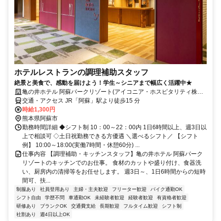
ホテルレストランの調理補助スタッフ
絶景と美食で、感動を届けよう！学生～シニアまで幅広く活躍中★
亀の井ホテル 阿蘇パークリゾート(アイコニア・ホスピタリティ株式
会社)
交通・アクセス JR「阿蘇」駅より徒歩15 分
時給1,300円
熊本県阿蘇市
勤務時間詳細 ◆シフト制 10：00～22：00内 1日6時間以上、週3日以
上で相談可 ◇土日祝勤務できる方優遇 ＼選べるシフト／ 【シフト
例】 10:00～18:00(実働7時間・休憩60分) ...
仕事内容 【調理補助・キッチンスタッフ】亀の井ホテル 阿蘇パーク
リゾートのキッチンでのお仕事。 食材のカットや盛り付け、食器洗
い、厨房内の清掃等をお任せします。 週3日～、1日6時間からの短時
間可、扶...
制服あり
社員登用あり
主婦・主夫歓迎
フリーター歓迎
バイク通勤OK
シフト自由
学歴不問
車通勤OK
未経験者歓迎
経験者歓迎
有資格者歓迎
研修あり
ブランクOK
交通費支給
長期歓迎
フルタイム歓迎
シフト制
社割あり
週4日以上OK