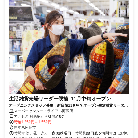
生活雑貨売場リーダー候補_11月中旬オープン
オープニングスタッフ募集！新店舗11月中旬オープン生活雑貨リーダー
候補募集※業務経験要
スーパーセンタートライアル阿蘇店
アクセス 阿蘇駅から徒歩約8分
時給1,350円～1,550円
熊本県阿蘇市
時間帯 朝、昼、夕方・夜 勤務曜日・時間 勤務日数や時間帯はにお気