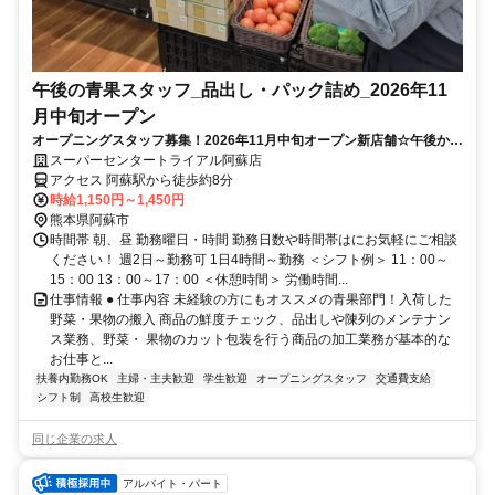
午後の青果スタッフ_品出し・パック詰め_2026年11
月中旬オープン
オープニングスタッフ募集！2026年11月中旬オープン新店舗☆午後から
ゆっくり勤務♪未経験者◎
スーパーセンタートライアル阿蘇店
アクセス 阿蘇駅から徒歩約8分
時給1,150円～1,450円
熊本県阿蘇市
時間帯 朝、昼 勤務曜日・時間 勤務日数や時間帯はにお気軽にご相談
ください！ 週2日～勤務可 1日4時間～勤務 ＜シフト例＞ 11：00～
15：00 13：00～17：00 ＜休憩時間＞ 労働時間...
仕事情報 ● 仕事内容 未経験の方にもオススメの青果部門！入荷した
野菜・果物の搬入 商品の鮮度チェック、品出しや陳列のメンテナン
ス業務、野菜・ 果物のカット包装を行う商品の加工業務が基本的な
お仕事と...
扶養内勤務OK
主婦・主夫歓迎
学生歓迎
オープニングスタッフ
交通費支給
シフト制
高校生歓迎
同じ企業の求人
アルバイト・パート