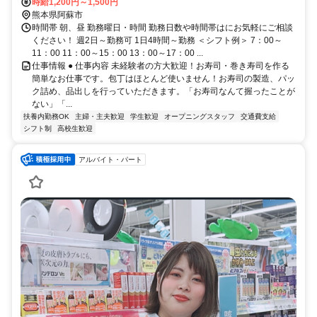
時給1,200円～1,500円
熊本県阿蘇市
時間帯 朝、昼 勤務曜日・時間 勤務日数や時間帯はにお気軽にご相談
ください！ 週2日～勤務可 1日4時間～勤務 ＜シフト例＞ 7：00～
11：00 11：00～15：00 13：00～17：00 ...
仕事情報 ● 仕事内容 未経験者の方大歓迎！お寿司・巻き寿司を作る
簡単なお仕事です。包丁はほとんど使いません！お寿司の製造、パッ
ク詰め、品出しを行っていただきます。「お寿司なんて握ったことが
ない」「...
扶養内勤務OK
主婦・主夫歓迎
学生歓迎
オープニングスタッフ
交通費支給
シフト制
高校生歓迎
アルバイト・パート