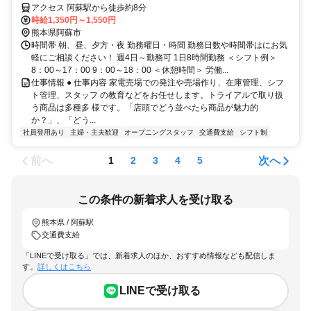
アクセス 阿蘇駅から徒歩約8分
時給1,350円～1,550円
熊本県阿蘇市
時間帯 朝、昼、夕方・夜 勤務曜日・時間 勤務日数や時間帯はにお気
軽にご相談ください！ 週4日～勤務可 1日8時間勤務 ＜シフト例＞
8：00～17：00 9：00～18：00 ＜休憩時間＞ 労働...
仕事情報 ● 仕事内容 家電売場での発注や売場作り、在庫管理、シフ
ト管理、スタッフ の教育などをお任せします。トライアルで取り扱
う商品は多種多 様です。「店頭でどう並べたら商品が魅力的
か？」、「どう...
社員登用あり
主婦・主夫歓迎
オープニングスタッフ
交通費支給
シフト制
前へ
次へ
1
2
3
4
5
この条件の新着求人を受け取る
熊本県 / 阿蘇駅
交通費支給
「LINEで受け取る」では、新着求人のほか、おすすめ情報なども配信しま
す。
詳しくはこちら
LINEで受け取る