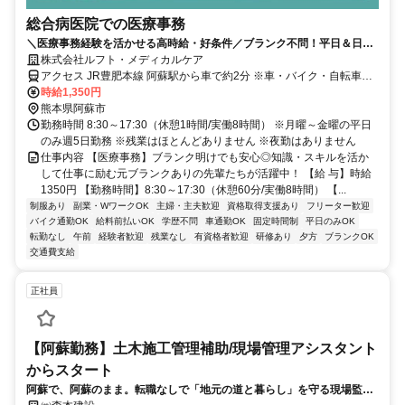
総合病医院での医療事務
＼医療事務経験を活かせる高時給・好条件／ブランク不問！平日＆日勤
のみで家事との両立もしやすいですよ♪
株式会社ルフト・メディカルケア
アクセス JR豊肥本線 阿蘇駅から車で約2分 ※車・バイク・自転車通
勤OK（無料駐車場完備）
時給1,350円
熊本県阿蘇市
勤務時間 8:30～17:30（休憩1時間/実働8時間） ※月曜～金曜の平日
のみ週5日勤務 ※残業はほとんどありません ※夜勤はありません
仕事内容 【医療事務】ブランク明けでも安心◎知識・スキルを活か
して仕事に励む元ブランクありの先輩たちが活躍中！ 【給 与】時給
1350円 【勤務時間】8:30～17:30（休憩60分/実働8時間） 【...
制服あり
副業・WワークOK
主婦・主夫歓迎
資格取得支援あり
フリーター歓迎
バイク通勤OK
給料前払いOK
学歴不問
車通勤OK
固定時間制
平日のみOK
転勤なし
午前
経験者歓迎
残業なし
有資格者歓迎
研修あり
夕方
ブランクOK
交通費支給
正社員
【阿蘇勤務】土木施工管理補助/現場管理アシスタント
からスタート
阿蘇で、阿蘇のまま。転職なしで「地元の道と暮らし」を守る現場監督