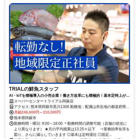
TRIALの鮮魚スタッフ
AI・IoTを積極導入の小売企業！働き方改革にも積極的！基本定時上が
り！
スーパーセンタートライアル阿蘇店
アクセス: 熊本県阿蘇市黒川1306 勤務地：配属は所在地の都道府県
※初任地は最寄りの店舗又は希望エリアを優先し配属します。 ※エ
月給246,000円～310,000円
リア内勤務または全国勤務いずれか希望を選択できます。
熊本県阿蘇市
勤務時間・曜日: 9:00～18:00 ＊勤務時間の調整可能（店舗の状況に
より異なります） ★月の平均残業は13.25ｈ以下 ⇒業務効率化等を
図り、さらに減らしていきます ◎基本は定時退社 ◎固定...