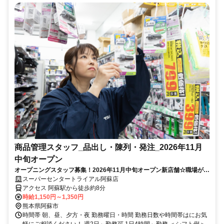
商品管理スタッフ_品出し・陳列・発注_2026年11月
中旬オープン
オープニングスタッフ募集！2026年11月中旬オープン新店舗☆職場が綺
麗！短時間◎未経験OK！
スーパーセンタートライアル阿蘇店
アクセス 阿蘇駅から徒歩約8分
時給1,150円～1,350円
熊本県阿蘇市
時間帯 朝、昼、夕方・夜 勤務曜日・時間 勤務日数や時間帯はにお気
軽にご相談ください！ 週2日～勤務可 1日4時間～勤務 ＜シフト例＞