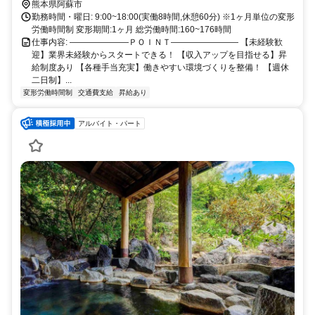
リア内勤務または全国勤務いずれか希望を選択できます。
熊本県阿蘇市
勤務時間・曜日: 9:00~18:00(実働8時間,休憩60分) ※1ヶ月単位の変形
労働時間制 変形期間:1ヶ月 総労働時間:160~176時間
仕事内容: ―――――――ＰＯＩＮＴ―――――――― 【未経験歓
迎】業界未経験からスタートできる！ 【収入アップを目指せる】昇
給制度あり 【各種手当充実】働きやすい環境づくりを整備！ 【週休
二日制】...
変形労働時間制
交通費支給
昇給あり
アルバイト・パート