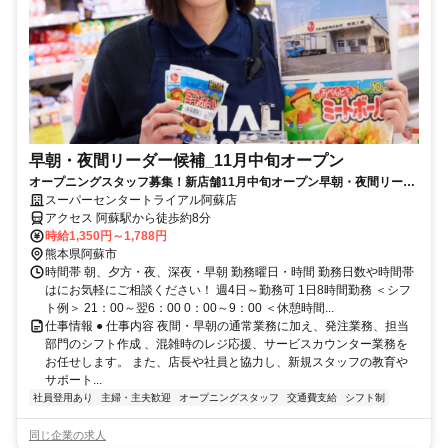
早朝・夜間リーダー候補_11月中旬オープン
オープニングスタッフ募集！新店舗11月中旬オープン早朝・夜間リーダ
ー候補募集※業務経験要
スーパーセンタートライアル阿蘇店
アクセス 阿蘇駅から徒歩約8分
時給1,350円～1,788円
熊本県阿蘇市
時間帯 朝、夕方・夜、深夜・早朝 勤務曜日・時間 勤務日数や時間帯
はにお気軽にご相談ください！ 週4日～勤務可 1日8時間勤務 ＜シフ
ト例＞ 21：00～翌6：00 0：00～9：00 ＜休憩時間...
仕事情報 ● 仕事内容 夜間・早朝の通常業務に加え、発注業務、担当
部門のシフト作成 、混雑時のレジ応援、サービスカウンター業務を
お任せします。 また、店長や社員と協力し、新規スタッフの教育や
サポート...
社員登用あり
主婦・主夫歓迎
オープニングスタッフ
交通費支給
シフト制
同じ企業の求人