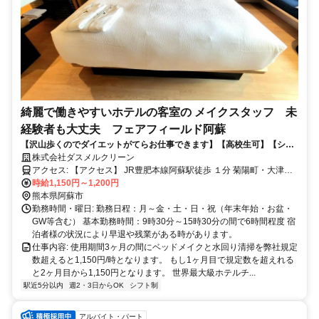
綺麗で働きやすいホテルの客室の メイクスタッフ 未
経験者も大丈夫 フェアフィールド阿蘇
【沢山歩くのでダイエットがてらお仕事できます】【高校生可】【シニ
ア応援】【５０代も活躍中】【人柄重視の採用】【未経験の方歓迎】
株式会社ダスメルクリーン
【扶養範囲内歓迎】【人と接触する機会の少ない仕事】【阿蘇駅徒歩１
アクセス: 【アクセス】 JR豊肥本線阿蘇駅徒歩 １分 菊陽町・大津町
分】【フル勤務・平日のみ・土日祝日のみOK】
から車で30分程度
時給1,150円～1,200円
熊本県阿蘇市
勤務時間・曜日: 勤務日程：月～金・土・日・祝（年末年始・お盆・
GW等含む） 基本勤務時間：9時30分～15時30分の間で6時間程度 宿
泊者様の状況により早退や残業がある時があります。
仕事内容: 使用期間3ヶ月の間にベッドメイクと水回り清掃を弊社規定
数超えると1,150円/時となります。 もし1ヶ月目で規定数を超えれる
と2ヶ月目から1,150円となります。 世界最大級ホテルチ...
駅近5分以内
週2・3日からOK
シフト制
アルバイト・パート