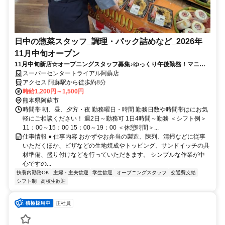
日中の惣菜スタッフ_調理・パック詰めなど_2026年
11月中旬オープン
11月中旬新店☆オープニングスタッフ募集♪ゆっくり午後勤務！マニュ
アルで安心♪未経験者◎
スーパーセンタートライアル阿蘇店
アクセス 阿蘇駅から徒歩約8分
時給1,200円～1,500円
熊本県阿蘇市
時間帯 朝、昼、夕方・夜 勤務曜日・時間 勤務日数や時間帯はにお気
軽にご相談ください！ 週2日～勤務可 1日4時間～勤務 ＜シフト例＞
11：00～15：00 15：00～19：00 ＜休憩時間＞...
仕事情報 ● 仕事内容 おかずやお弁当の製造、陳列、清掃などに従事
いただくほか、ピザなどの生地焼成やトッピング、サンドイッチの具
材準備、盛り付けなどを行っていただきます。 シンプルな作業が中
心ですの...
扶養内勤務OK
主婦・主夫歓迎
学生歓迎
オープニングスタッフ
交通費支給
シフト制
高校生歓迎
正社員