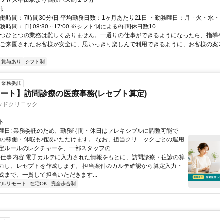
※ＪＲ大牟田駅より西鉄バス約２０分
市
実働時間：7時間30分/日 平均勤務日数：1ヶ月あたり21日 ・勤務曜日：月・火・水
時間： [1] 08:30～17:00 ※シフト制による/年間休日数10...
一つひとつの業務は難しくありません。一通りの仕事ができるようになったら、指導
 ご来園されたお客様が安全に、思いっきり楽しんで利用できるように、お客様の案
賞与あり
シフト制
業務委託
ート】訪問診療の医療事務(レセプト算定)
ウドクリニック
ト
曜日: 業務委託のため、勤務時間・休日はフレキシブルに調整可能で
祝の稼働・休暇も相談いただけます。 なお、担当クリニックごとの運用
定ルールのレクチャーを、一部スタッフの...
 ■ 仕事内容 電子カルテに入力された情報をもとに、訪問診療・往診の算
力し、レセプトを作成します。 担当案件のカルテ確認から算定入力・
成まで、一貫して担当いただきます...
フルリモート
在宅OK
完全歩合制