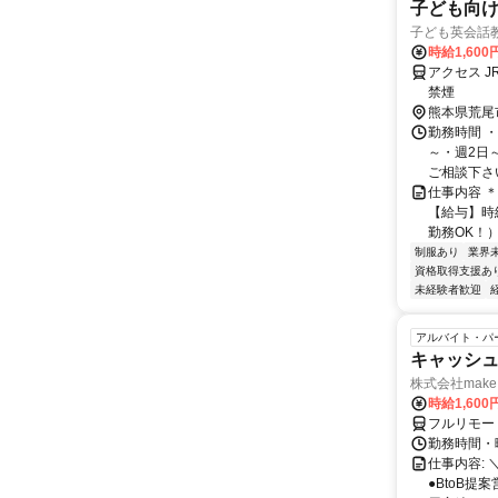
子ども向
子ども英会話
時給1,600
アクセス 
禁煙
熊本県荒尾
勤務時間 ・勤
～・週2日
ご相談下さい！
仕事内容 
【給与】時給
勤務OK！）
制服あり
業界
資格取得支援あ
未経験者歓迎
アルバイト・パ
キャッシュ
株式会社make 
時給1,60
フルリモー
勤務時間・曜
仕事内容: 
●BtoB