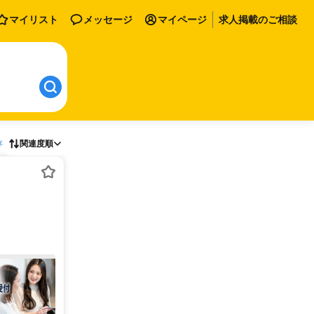
マイリスト
メッセージ
マイページ
求人掲載のご相談
存
関連度順