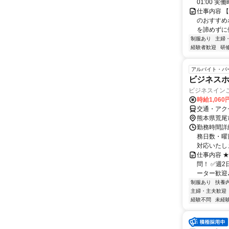
01:00 
仕事内容 
のおすすめ
を諦めずに
制服あり
主婦
経験者歓迎
研
アルバイト・パ
ビジネス
ビジネスイン
時給1,06
交通・アク
熊本県荒尾
勤務時間詳細
務日数・曜
対応いたしま
仕事内容 
問！ ✅週2
ーター歓迎♪
制服あり
扶養
主婦・主夫歓迎
経験不問
未経