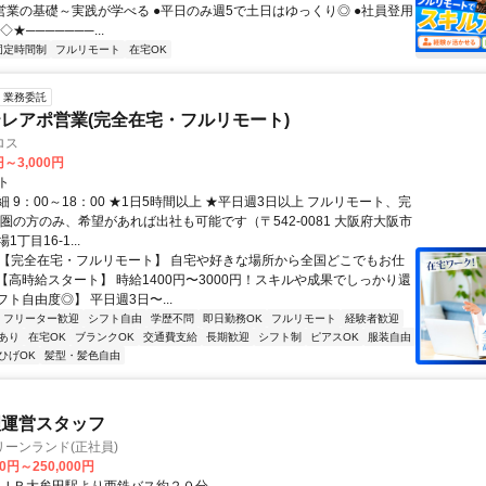
提案営業の基礎～実践が学べる ●平日のみ週5で土日はゆっくり◎ ●社員登用
★───────...
固定時間制
フルリモート
在宅OK
業務委託
レアポ営業(完全在宅・フルリモート)
ロス
円～3,000円
ト
 9：00～18：00 ★1日5時間以上 ★平日週3日以上 フルリモート、完
西圏の方のみ、希望があれば出社も可能です（〒542-0081 大阪府大阪市
丁目16-1...
✅【完全在宅・フルリモート】 自宅や好きな場所から全国どこでもお仕
✅【高時給スタート】 時給1400円〜3000円！スキルや成果でしっかり還
フト自由度◎】 平日週3日〜...
フリーター歓迎
シフト自由
学歴不問
即日勤務OK
フルリモート
経験者歓迎
あり
在宅OK
ブランクOK
交通費支給
長期歓迎
シフト制
ピアスOK
服装自由
ひげOK
髪型・髪色自由
理運営スタッフ
ーンランド(正社員)
00円～250,000円