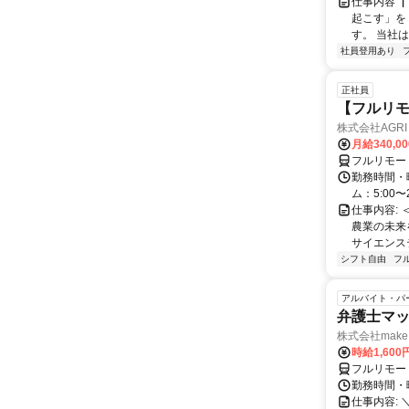
仕事内容 
起こす」を
す。 当社
社員登用あり
正社員
【フルリモ
株式会社AGRI 
月給340,0
フルリモー
勤務時間・
ム：5:00〜
仕事内容: 
農業の未来
サイエンス
シフト自由
フ
アルバイト・パ
弁護士マッ
株式会社make 
時給1,60
フルリモー
勤務時間・曜
仕事内容: 