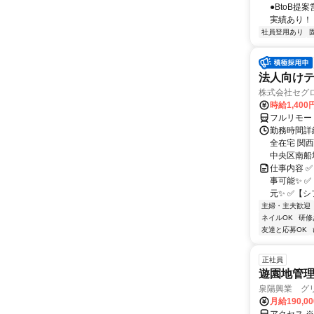
●BtoB
実績あり！ ◇
社員登用あり
法人向けテ
株式会社セグ
時給1,400
フルリモー
勤務時間詳細
全在宅 関
中央区南船場1
仕事内容 
事可能✨ 
元✨ ✅【シ
主婦・主夫歓迎
ネイルOK
研修
友達と応募OK
正社員
遊園地管
泉陽興業 グリ
月給190,0