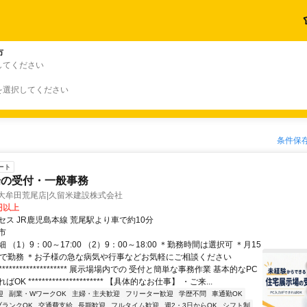
市
してください
を選択してください
条件保
ート
場の受付・一般事務
大牟田荒尾店|久留米建設株式会社
0円以上
セス JR鹿児島本線 荒尾駅より車で約10分
市
 （1）9：00～17:00 （2）9：00～18:00 ＊勤務時間は選択可 ＊月15
間で勤務 ＊お子様の急な病気や行事などお気軽にご相談ください
******************** 展示場場内での 受付と簡単な事務作業 基本的なPC
K ********************** 【具体的なお仕事】 ・ご来...
迎
副業・WワークOK
主婦・主夫歓迎
フリーター歓迎
学歴不問
車通勤OK
ブランクOK
交通費支給
長期歓迎
フルタイム歓迎
週2・3日からOK
シフト制