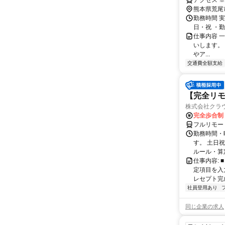
アクセス 
熊本県荒尾
勤務時間 
日・祝 ・勤務
仕事内容 
いします。
やア...
交通費全額支給
【完全リモ
株式会社クラ
完全歩合制
フルリモー
勤務時間・
す。 土日
ルール・算
仕事内容:
定項目を入
レセプト完
社員登用あり
同じ企業の求人