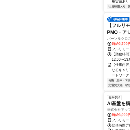
用実績あり ◇
社員登用あり
【フルリモ
PMO・アシ)
パーソルクロ
時給2,700
フルリモー
【勤務時間】
12:00〜13:
【仕事内容
なるキャリ
ートワーク 
長期
産休・育
交通費支給
駅
業務委託
AI基盤を
株式会社アッ
時給3,000
フルリモー
勤務時間詳