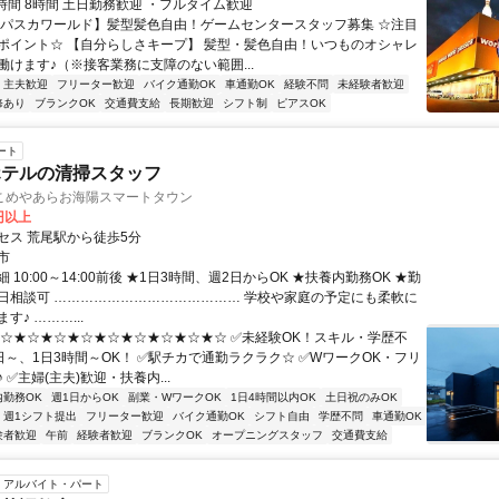
実働時間 8時間 土日勤務歓迎 ・フルタイム歓迎
【パスカワールド】髪型髪色自由！ゲームセンタースタッフ募集 ☆注目
ポイント☆ 【自分らしさキープ】 髪型・髪色自由！いつものオシャレ
働けます♪（※接客業務に支障のない範囲...
・主夫歓迎
フリーター歓迎
バイク通勤OK
車通勤OK
経験不問
未経験者歓迎
修あり
ブランクOK
交通費支給
長期歓迎
シフト制
ピアスOK
ート
ホテルの清掃スタッフ
こめやあらお海陽スマートタウン
0円以上
セス 荒尾駅から徒歩5分
市
 10:00～14:00前後 ★1日3時間、週2日からOK ★扶養内勤務OK ★勤
日相談可 …………………………………… 学校や家庭の予定にも柔軟に
す♪ ………...
★☆★☆★☆★☆★☆★☆★☆★☆★☆ ✅未経験OK！スキル・学歴不
日～、1日3時間～OK！ ✅駅チカで通勤ラクラク☆ ✅WワークOK・フリ
 ✅主婦(主夫)歓迎・扶養内...
内勤務OK
週1日からOK
副業・WワークOK
1日4時間以内OK
土日祝のみOK
週1シフト提出
フリーター歓迎
バイク通勤OK
シフト自由
学歴不問
車通勤OK
験者歓迎
午前
経験者歓迎
ブランクOK
オープニングスタッフ
交通費支給
アルバイト・パート