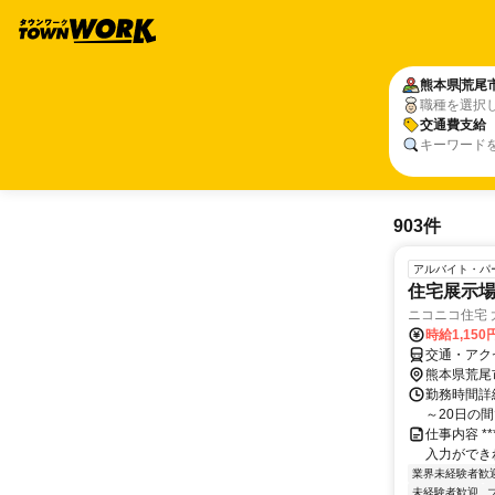
熊本県
荒尾
職種を選択
交通費支給
キーワード
903件
アルバイト・パ
住宅展示
ニコニコ住宅 
時給1,15
交通・アク
熊本県荒尾
勤務時間詳細
～20日の
仕事内容 **
入力ができればO
業界未経験者歓
未経験者歓迎