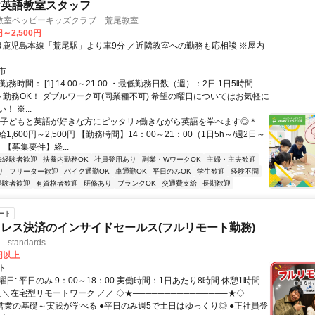
け英語教室スタッフ
教室ペッピーキッズクラブ 荒尾教室
円～2,500円
JR鹿児島本線「荒尾駅」より車9分 ／近隣教室への勤務も応相談 ※屋内
市
務時間： [1] 14:00～21:00 ・最低勤務日数（週）：2日 1日5時間
～勤務OK！ ダブルワーク可(同業種不可) 希望の曜日についてはお気軽に
 ※...
＊子どもと英語が好きな方にピッタリ♪働きながら英語を学べます◎＊
1,600円～2,500円 【勤務時間】14：00～21：00（1日5h～/週2日～
 【募集要件】経...
未経験者歓迎
扶養内勤務OK
社員登用あり
副業・WワークOK
主婦・主夫歓迎
り
フリーター歓迎
バイク通勤OK
車通勤OK
平日のみOK
学生歓迎
経験不問
経験者歓迎
有資格者歓迎
研修あり
ブランクOK
交通費支給
長期歓迎
ート
レス決済のインサイドセールス(フルリモート勤務)
standards
0円以上
ト
日: 平日のみ 9：00～18：00 実働時間：1日あたり8時間 休憩1時間
＼＼在宅型リモートワーク ／／ ◇★───────────────★◇
提案営業の基礎～実践が学べる ●平日のみ週5で土日はゆっくり◎ ●正社員登