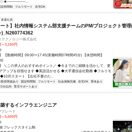
★───────...
固定時間制
フルリモート
在宅OK
派遣社員
ート】社内情報システム部支援チームのPM/プロジェクト管理(
_N260774362
ステクノロジー株式会社
円～3,100円
ト
 【勤務時間】09:00〜17:45(実働時間07時間45分) 【休憩時間】
00
】 ＼この求人のおすすめポイント／ ◆今までのご経験を活かして、更
アアップを目指せます ◆英語活かせる ◆大手通信会社勤務 ◆フルリモ
◆10月スタート 【出社不要のた...
休取得実績あり
固定時間制
フルリモート
社会保険完備
在宅OK
育休あり
近5分以内
育児サポートあり
構築するインフラエンジニア
プグレード
円～5,000円
ト
細 フレックスタイム制