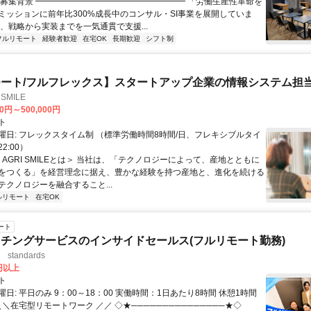
▏募集背景 ━━━━━━━━━━━━━━━━━━ 「労働生産性革命を
ミッションに前年比300%成長中のコンサル・SI事業を展開していま
は、戦略から実装までを一気通貫で支援...
フルリモート
経験者歓迎
在宅OK
長期歓迎
シフト制
ート/フルフレックス】スタートアップ企業の情報システム担
SMILE
00円～500,000円
ト
曜日: フレックスタイム制 （標準労働時間8時間/日、フレキシブルタイ
22:00）
＜AGRI SMILEとは＞ 当社は、「テクノロジーによって、産地とともに
をつくる」を経営理念に据え、豊かな経験を持つ産地と、進化を続ける
テクノロジーを融合すること...
ルリモート
在宅OK
ート
チングサービスのインサイドセールス(フルリモート勤務)
standards
0円以上
ト
日: 平日のみ 9：00～18：00 実働時間：1日あたり8時間 休憩1時間
＼＼在宅型リモートワーク ／／ ◇★───────────────★◇