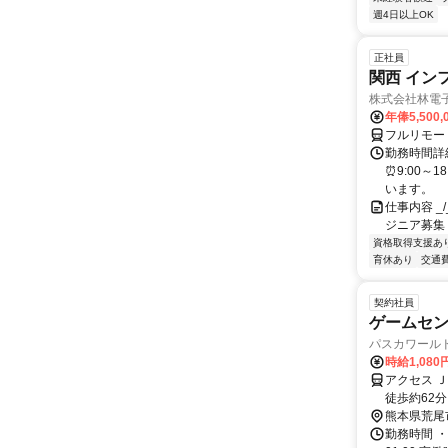
週4日以上OK
正社員
関西 イン
株式会社林電
年俸5,500,
フルリモー
勤務時間詳細
⏰9:00～
います。
仕事内容 _/_
ジニア募集
資格取得支援あ
育休あり
交通
契約社員
ゲームセ
パスカワール
時給1,08
アクセス 
徒歩約62
熊本県荒尾
勤務時間 ・