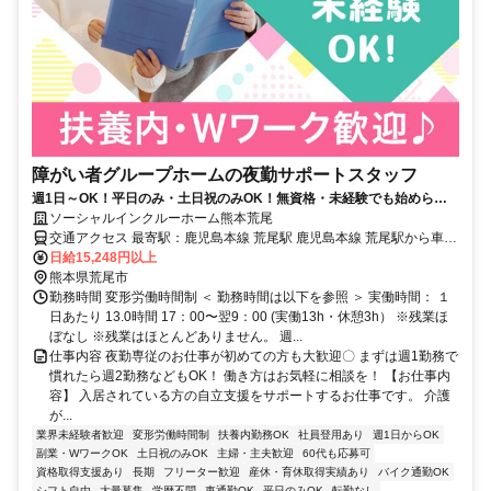
障がい者グループホームの夜勤サポートスタッフ
週1日～OK！平日のみ・土日祝のみOK！無資格・未経験でも始められ
ます。目の前の人に喜んでいただくことに、一生懸命になれる仕事で
ソーシャルインクルーホーム熊本荒尾
す。
交通アクセス 最寄駅：鹿児島本線 荒尾駅 鹿児島本線 荒尾駅から車4
分（徒歩18分）
日給15,248円以上
熊本県荒尾市
勤務時間 変形労働時間制 ＜ 勤務時間は以下を参照 ＞ 実働時間： １
日あたり 13.0時間 17：00〜翌9：00 (実働13h・休憩3h） ※残業ほ
ぼなし ※残業はほとんどありません。 週...
仕事内容 夜勤専従のお仕事が初めての方も大歓迎〇 まずは週1勤務で
慣れたら週2勤務などもOK！ 働き方はお気軽に相談を！ 【お仕事内
容】 入居されている方の自立支援をサポートするお仕事です。 介護
が...
業界未経験者歓迎
変形労働時間制
扶養内勤務OK
社員登用あり
週1日からOK
副業・WワークOK
土日祝のみOK
主婦・主夫歓迎
60代も応募可
資格取得支援あり
長期
フリーター歓迎
産休・育休取得実績あり
バイク通勤OK
シフト自由
大量募集
学歴不問
車通勤OK
平日のみOK
転勤なし