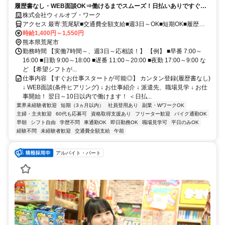
履歴書なし・WEB面談OK⇒働けるまでスムーズ！日払いありですぐ稼
げる★介護デビュー応援！
株式会社ウィルオブ・ワーク
アクセス 最寄:荒尾駅■交通費全額支給■週3日～OK■短期OK■履歴書
不要
時給1,400円～1,550円
熊本県荒尾市
勤務時間 【実働7時間～、週3日～応相談！】 【例】 ■早番 7:00～
16:00 ■日勤 9:00～18:00 ■遅番 11:00～20:00 ■夜勤 17:00～9:00 な
ど 【希望シフトが...
仕事内容 【すぐお仕事スタートが可能◎】 カンタン登録(履歴書なし)
↓ WEB面談(条件ヒアリング) ↓ お仕事紹介 ↓ 派遣先、職場見学 ↓ お仕
事開始！ 翌日～10日以内で働けます！ ＜日払...
業界未経験者歓迎
短期（3ヵ月以内）
社員登用あり
副業・WワークOK
主婦・主夫歓迎
60代も応募可
資格取得支援あり
フリーター歓迎
バイク通勤OK
早朝
シフト自由
学歴不問
車通勤OK
即日勤務OK
職場見学可
平日のみOK
経験不問
未経験者歓迎
交通費全額支給
午前
アルバイト・パート