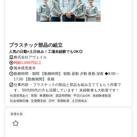
プラスチック部品の組立
人気の日勤×土日休み！工場未経験でもOK◎
株式会社アヴェイル
時給1,086円以上
熊本県荒尾市
勤務時間・期間 【勤務時間】 朝勤 昼勤 夕勤 夜勤 深夜 ◆8:00～
17:00 【勤務期間】 長期
仕事内容 ・プラスチックの部品と部品を組み立ててもらう作業で
す。 50代60代の方も活躍しています！ 未経験者も大歓迎です！
社員登用あり
長期
車通勤OK
固定時間制
平日のみOK
未経験者歓迎
社会保険完備
交通費支給
日中
長期歓迎
土日祝休み
派遣社員