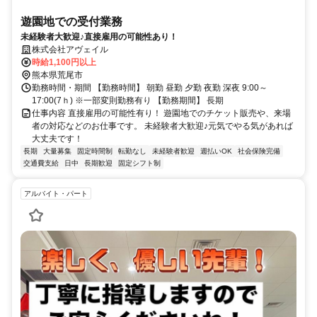
遊園地での受付業務
未経験者大歓迎♪直接雇用の可能性あり！
株式会社アヴェイル
時給1,100円以上
熊本県荒尾市
勤務時間・期間 【勤務時間】 朝勤 昼勤 夕勤 夜勤 深夜 9:00～
17:00(7ｈ) ※一部変則勤務有り 【勤務期間】 長期
仕事内容 直接雇用の可能性有り！ 遊園地でのチケット販売や、来場
者の対応などのお仕事です。 未経験者大歓迎♪元気でやる気があれば
大丈夫です！
長期
大量募集
固定時間制
転勤なし
未経験者歓迎
週払いOK
社会保険完備
交通費支給
日中
長期歓迎
固定シフト制
アルバイト・パート