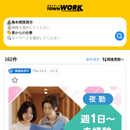
熊本県
荒尾市
職種を選択してください
夜からの仕事
キーワードを選択してください
162件
条件保存
関連度順
アルバイト・パート