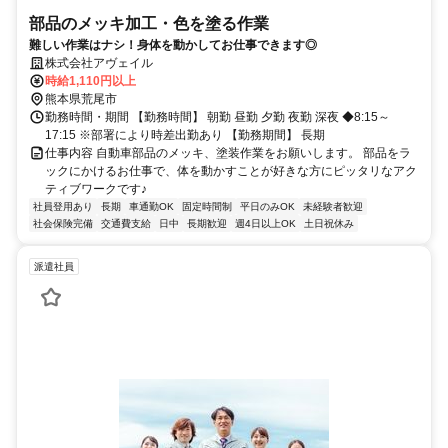
部品のメッキ加工・色を塗る作業
難しい作業はナシ！身体を動かしてお仕事できます◎
株式会社アヴェイル
時給1,110円以上
熊本県荒尾市
勤務時間・期間 【勤務時間】 朝勤 昼勤 夕勤 夜勤 深夜 ◆8:15～
17:15 ※部署により時差出勤あり 【勤務期間】 長期
仕事内容 自動車部品のメッキ、塗装作業をお願いします。 部品をラ
ックにかけるお仕事で、体を動かすことが好きな方にピッタリなアク
ティブワークです♪
社員登用あり
長期
車通勤OK
固定時間制
平日のみOK
未経験者歓迎
社会保険完備
交通費支給
日中
長期歓迎
週4日以上OK
土日祝休み
派遣社員