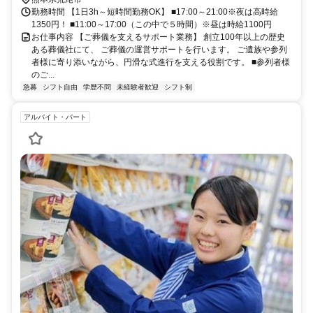
勤務時間 【1日3h～短時間勤務OK】 ■17:00～21:00※夜は高時給
1350円！ ■11:00～17:00（この中で５時間）※昼は時給1100円
お仕事内容 【ご葬儀を支えるサポート業務】 創立100年以上の歴史
ある葬儀社にて、 ご葬儀の運営サポートを行います。 ご遺族や参列
者様に寄り添いながら、円滑な式進行を支える役割です。 ■参列者様
のご...
急募
シフト自由
学歴不問
未経験者歓迎
シフト制
アルバイト・パート