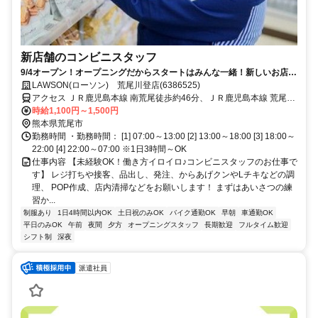
新店舗のコンビニスタッフ
9/4オープン！オープニングだからスタートはみんな一緒！新しいお店を
一緒に作りましょう♪
LAWSON(ローソン) 荒尾川登店(6386525)
アクセス ＪＲ鹿児島本線 南荒尾徒歩約46分、ＪＲ鹿児島本線 荒尾
（熊本県）徒歩約58分、ＪＲ鹿児島本線 長洲北口徒歩約70分
時給1,100円～1,500円
熊本県荒尾市
勤務時間 ・勤務時間： [1] 07:00～13:00 [2] 13:00～18:00 [3] 18:00～
22:00 [4] 22:00～07:00 ※1日3時間～OK
仕事内容 【未経験OK！働き方イロイロ♪コンビニスタッフのお仕事で
す】 レジ打ちや接客、品出し、発注、からあげクンやLチキなどの調
理、 POP作成、店内清掃などをお願いします！ まずはあいさつの練
習か...
制服あり
1日4時間以内OK
土日祝のみOK
バイク通勤OK
早朝
車通勤OK
平日のみOK
午前
夜間
夕方
オープニングスタッフ
長期歓迎
フルタイム歓迎
シフト制
深夜
派遣社員