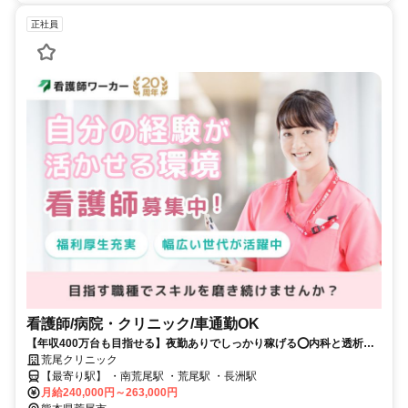
正社員
看護師/病院・クリニック/車通勤OK
【年収400万台も目指せる】夜勤ありでしっかり稼げる⭕内科と透析看
護を幅広く経験できる有床クリニック⭐彡
荒尾クリニック
【最寄り駅】 ・南荒尾駅 ・荒尾駅 ・長洲駅
月給240,000円～263,000円