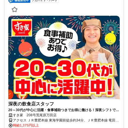
アルバイト・パート
深夜の飲食店スタッフ
20～30代が中心に活躍・食事補助つきでお得に働ける！深夜シフトで稼
ぎませんか◎
すき家 208号荒尾原万田店
アクセス ＪＲ豊肥本線 東海学園前徒歩約34分、ＪＲ豊肥本線 竜田口
徒歩約40分、ＪＲ豊肥本線 水前寺南口徒歩約50分 荒尾駅徒歩15分、
時給1,375円以上