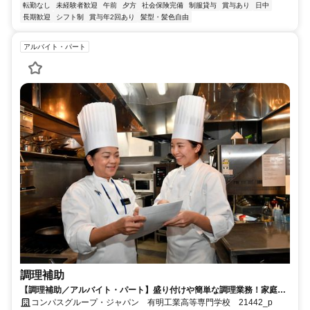
転勤なし
未経験者歓迎
午前
夕方
社会保険完備
制服貸与
賞与あり
日中
長期歓迎
シフト制
賞与年2回あり
髪型・髪色自由
アルバイト・パート
調理補助
【調理補助／アルバイト・パート】盛り付けや簡単な調理業務！家庭の
調理レベルでOK！
コンパスグループ・ジャパン 有明工業高等専門学校 21442_p