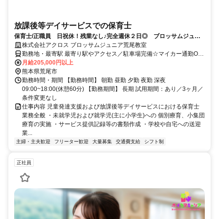
放課後等デイサービスでの保育士
保育士/正職員 日祝休！残業なし♪完全週休２日◎ ブロッサムジュニ
ア荒尾教室
株式会社アクロス ブロッサムジュニア荒尾教室
勤務地・最寄駅 最寄り駅やアクセス／駐車場完備☆マイカー通勤OK!
(交通費支給：上限2万円)
月給205,000円以上
熊本県荒尾市
勤務時間・期間 【勤務時間】 朝勤 昼勤 夕勤 夜勤 深夜
09:00~18:00(休憩60分) 【勤務期間】 長期 試用期間：あり／3ヶ月／
条件変更なし
仕事内容 児童発達支援および放課後等デイサービスにおける保育士
業務全般 ・未就学児および就学児(主に小学生)への 個別療育、小集団
療育の実施 ・サービス提供記録等の書類作成 ・学校や自宅への送迎
業...
主婦・主夫歓迎
フリーター歓迎
大量募集
交通費支給
シフト制
正社員