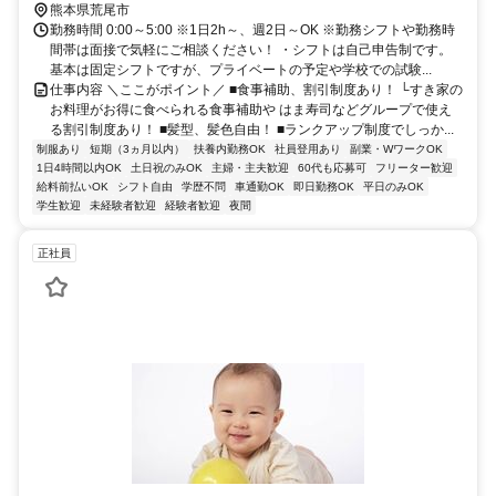
208号線沿い
熊本県荒尾市
勤務時間 0:00～5:00 ※1日2h～、週2日～OK ※勤務シフトや勤務時
間帯は面接で気軽にご相談ください！ ・シフトは自己申告制です。
基本は固定シフトですが、プライベートの予定や学校での試験...
仕事内容 ＼ここがポイント／ ■食事補助、割引制度あり！ └すき家の
お料理がお得に食べられる食事補助や はま寿司などグループで使え
る割引制度あり！ ■髪型、髪色自由！ ■ランクアップ制度でしっか...
制服あり
短期（3ヵ月以内）
扶養内勤務OK
社員登用あり
副業・WワークOK
1日4時間以内OK
土日祝のみOK
主婦・主夫歓迎
60代も応募可
フリーター歓迎
給料前払いOK
シフト自由
学歴不問
車通勤OK
即日勤務OK
平日のみOK
学生歓迎
未経験者歓迎
経験者歓迎
夜間
正社員