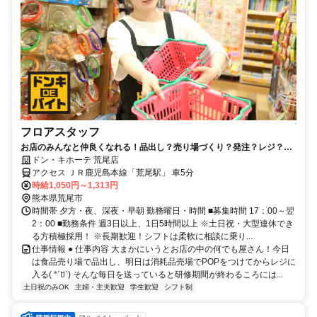
フロアスタッフ
お店のみんなと仲良くなれる！品出し？売り場づくり？発注？レジ？ど
れでも全部できるんです♪
ドン・キホーテ 荒尾店
アクセス ＪＲ鹿児島本線「荒尾駅」 車5分
時給1,050円～1,313円
熊本県荒尾市
時間帯 夕方・夜、深夜・早朝 勤務曜日・時間 ■募集時間 17：00～翌
2：00 ■勤務条件 週3日以上、1日5時間以上 ※土日祝・大型連休でき
る方積極採用！ ※長期歓迎！シフトは柔軟に相談に乗り...
仕事情報 ● 仕事内容 大まかにいうとお店の中の何でも屋さん！今日
は食品売り場で品出し、明日は消耗品売場でPOPをつけてからレジに
入る( *ˊꇴˋ) そんな毎日を送っていると研修期間が終わるころには...
土日祝のみOK
主婦・主夫歓迎
学生歓迎
シフト制