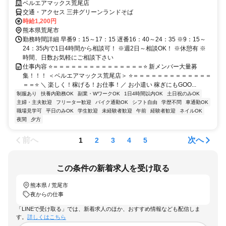
ベルエアマックス荒尾店
交通・アクセス 三井グリーンランドそば
時給1,200円
熊本県荒尾市
勤務時間詳細 早番9：15～17：15 遅番16：40～24：35 ※9：15～
24：35内で1日4時間から相談可！ ※週2日～相談OK！ ※休憩有 ※
時間、日数お気軽にご相談下さい
仕事内容 ⭐＝＝＝＝＝＝＝＝＝＝＝＝＝＝＝⭐ 新メンバー大量募
集！！！ ＜ベルエアマックス荒尾店＞ ⭐＝＝＝＝＝＝＝＝＝＝＝＝＝
＝＝⭐ ＼ 楽しく！稼げる！お仕事！／ お小遣い 稼ぎにもGOO...
制服あり
扶養内勤務OK
副業・WワークOK
1日4時間以内OK
土日祝のみOK
主婦・主夫歓迎
フリーター歓迎
バイク通勤OK
シフト自由
学歴不問
車通勤OK
職場見学可
平日のみOK
学生歓迎
未経験者歓迎
午前
経験者歓迎
ネイルOK
夜間
夕方
前へ
次へ
1
2
3
4
5
この条件の新着求人を受け取る
熊本県 / 荒尾市
夜からの仕事
「LINEで受け取る」では、新着求人のほか、おすすめ情報なども配信しま
す。
詳しくはこちら