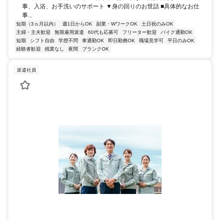
事、入浴、お手洗いのサポート ▼身の回りのお世話 ■具体的なお仕
事...
短期（3ヵ月以内）
週1日からOK
副業・WワークOK
土日祝のみOK
主婦・主夫歓迎
無期雇用派遣
60代も応募可
フリーター歓迎
バイク通勤OK
短期
シフト自由
学歴不問
車通勤OK
即日勤務OK
職場見学可
平日のみOK
経験者歓迎
残業なし
夜間
ブランクOK
派遣社員