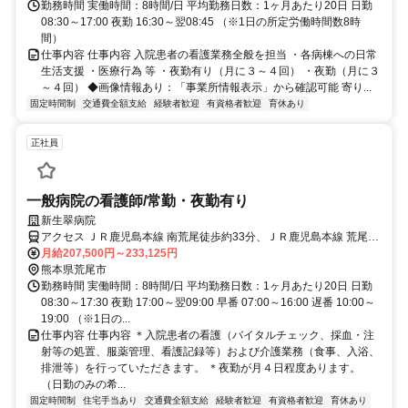
勤務時間 実働時間：8時間/日 平均勤務日数：1ヶ月あたり20日 日勤
08:30～17:00 夜勤 16:30～翌08:45 （※1日の所定労働時間数8時
間）
仕事内容 仕事内容 入院患者の看護業務全般を担当 ・各病棟への日常
生活支援 ・医療行為 等 ・夜勤有り（月に３～４回） ・夜勤（月に３
～４回） ◆画像情報あり：「事業所情報表示」から確認可能 寄り...
固定時間制
交通費全額支給
経験者歓迎
有資格者歓迎
育休あり
正社員
一般病院の看護師/常勤・夜勤有り
新生翠病院
アクセス ＪＲ鹿児島本線 南荒尾徒歩約33分、ＪＲ鹿児島本線 荒尾
（熊本県）徒歩約52分、ＪＲ鹿児島本線 長洲北口徒歩約64分
月給207,500円～233,125円
熊本県荒尾市
勤務時間 実働時間：8時間/日 平均勤務日数：1ヶ月あたり20日 日勤
08:30～17:30 夜勤 17:00～翌09:00 早番 07:00～16:00 遅番 10:00～
19:00 （※1日の...
仕事内容 仕事内容 ＊入院患者の看護（バイタルチェック、採血・注
射等の処置、服薬管理、看護記録等）および介護業務（食事、入浴、
排泄等）を行っていただきます。 ＊夜勤が月４日程度あります。
（日勤のみの希...
固定時間制
住宅手当あり
交通費全額支給
経験者歓迎
有資格者歓迎
育休あり