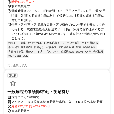
時給1,100円以上
熊本県荒尾市
勤務時間 5:00～20:30 1日4時間～OK、平日と土日の内3日～/週 休憩
時間：6時間を超える労働に対して45分以上、8時間を超える労働に
対して1時間以上
仕事内容 仕事内容 簡単な業務内容で初めてのお仕事でも安心して始
められる！業務未経験も大歓迎です。 日頃、家庭でお料理をする方
であれば安心して始められるお仕事です！盛り付けや簡単な食材の下
ごしらえ、...
制服あり
副業・WワークOK
60代も応募可
フリーター歓迎
バイク通勤OK
学歴不問
車通勤OK
転勤なし
経験不問
未経験者歓迎
午前
経験者歓迎
有資格者歓迎
研修あり
夕方
ブランクOK
交通費支給
まかないあり
長期歓迎
週2・3日からOK
同じ企業の求人
正社員
一般病院の看護師/常勤・夜勤有り
荒尾こころの郷病院
アクセス ＪＲ鹿児島本線 南荒尾徒歩約20分、ＪＲ鹿児島本線 荒尾
（熊本県）徒歩約33分、ＪＲ鹿児島本線 長洲北口徒歩約65分
月給222,021円～262,295円
熊本県荒尾市