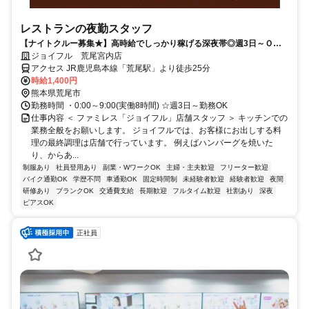
レストランの夜勤スタッフ
【ナイトクルー募集★】高時給でしっかり稼げる深夜帯◎週3日～Ｏ
Ｋ！福利厚生も充実♪履歴書不要！
ジョイフル 荒尾宮内店
アクセス JR鹿児島本線「荒尾駅」より徒歩25分
時給1,400円
熊本県荒尾市
勤務時間 ・0:00～9:00(実働8時間) ☆週3日～勤務OK
仕事内容 ＜ ファミレス「ジョイフル」店舗スタッフ ＞ キッチンでの
業務全般をお願いします。 ジョイフルでは、お客様にお出しする料
理の最終調理は店舗で行っています。 例えばハンバーグを焼いた
り、からあ...
制服あり
社員登用あり
副業・WワークOK
主婦・主夫歓迎
フリーター歓迎
バイク通勤OK
学歴不問
車通勤OK
固定時間制
未経験者歓迎
経験者歓迎
夜間
研修あり
ブランクOK
交通費支給
長期歓迎
フルタイム歓迎
社割あり
深夜
ピアスOK
正社員