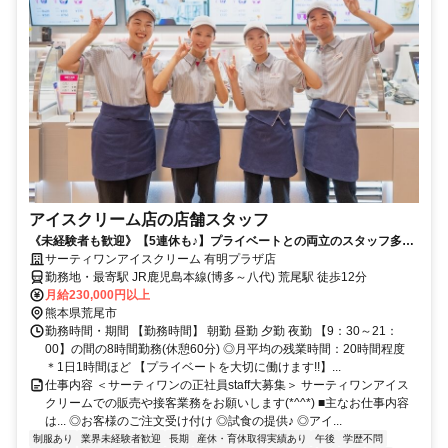
アイスクリーム店の店舗スタッフ
《未経験者も歓迎》【5連休も♪】プライベートとの両立のスタッフ多数
活躍！◎髪色自由♪
サーティワンアイスクリーム 有明プラザ店
勤務地・最寄駅 JR鹿児島本線(博多～八代) 荒尾駅 徒歩12分
月給230,000円以上
熊本県荒尾市
勤務時間・期間 【勤務時間】 朝勤 昼勤 夕勤 夜勤 【9：30～21：
00】の間の8時間勤務(休憩60分) ◎月平均の残業時間：20時間程度
＊1日1時間ほど 【プライベートを大切に働けます!!】...
仕事内容 ＜サーティワンの正社員staff大募集＞ サーティワンアイス
クリームでの販売や接客業務をお願いします(*^^*) ■主なお仕事内容
は... ◎お客様のご注文受け付け ◎試食の提供♪ ◎アイ...
制服あり
業界未経験者歓迎
長期
産休・育休取得実績あり
午後
学歴不問