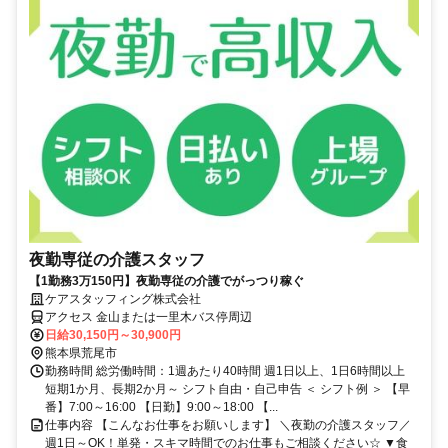
夜勤専従の介護スタッフ
【1勤務3万150円】夜勤専従の介護でがっつり稼ぐ
ケアスタッフィング株式会社
アクセス 金山または一里木バス停周辺
日給30,150円～30,900円
熊本県荒尾市
勤務時間 総労働時間：1週あたり40時間 週1日以上、1日6時間以上
短期1か月、長期2か月～ シフト自由・自己申告 ＜ シフト例 ＞ 【早
番】7:00～16:00 【日勤】9:00～18:00 【...
仕事内容 【こんなお仕事をお願いします】 ＼夜勤の介護スタッフ／
週1日～OK！単発・スキマ時間でのお仕事もご相談ください☆ ▼食