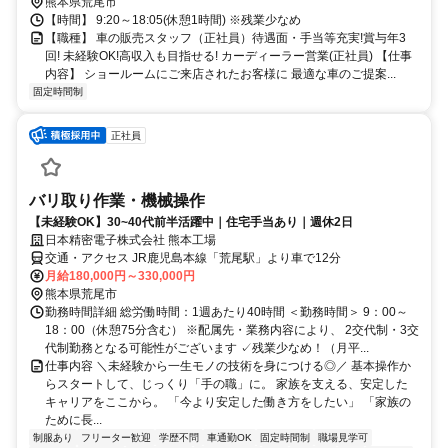
熊本県荒尾市
【時間】 9:20～18:05(休憩1時間) ※残業少なめ
【職種】 車の販売スタッフ（正社員）待遇面・手当等充実!賞与年3
回! 未経験OK!高収入も目指せる! カーディーラー営業(正社員) 【仕事
内容】 ショールームにご来店されたお客様に 最適な車のご提案...
固定時間制
正社員
バリ取り作業・機械操作
【未経験OK】30~40代前半活躍中｜住宅手当あり｜週休2日
日本精密電子株式会社 熊本工場
交通・アクセス JR鹿児島本線「荒尾駅」より車で12分
月給180,000円～330,000円
熊本県荒尾市
勤務時間詳細 総労働時間：1週あたり40時間 ＜勤務時間＞ 9：00～
18：00（休憩75分含む） ※配属先・業務内容により、 2交代制・3交
代制勤務となる可能性がございます ✓残業少なめ！（月平...
仕事内容 ＼未経験から一生モノの技術を身につける◎／ 基本操作か
らスタートして、じっくり「手の職」に。 家族を支える、安定した
キャリアをここから。 「今より安定した働き方をしたい」 「家族の
ために長...
制服あり
フリーター歓迎
学歴不問
車通勤OK
固定時間制
職場見学可