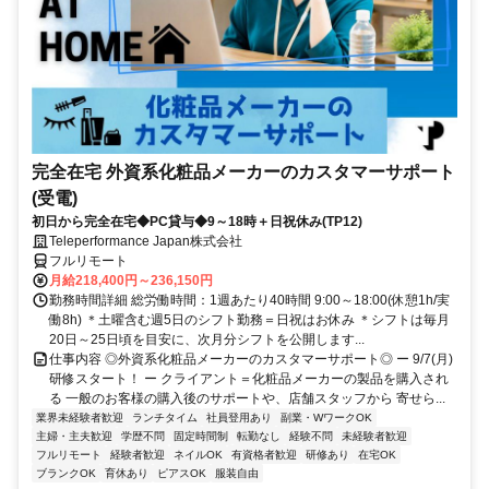
完全在宅 外資系化粧品メーカーのカスタマーサポート
(受電)
初日から完全在宅◆PC貸与◆9～18時＋日祝休み(TP12)
Teleperformance Japan株式会社
フルリモート
月給218,400円～236,150円
勤務時間詳細 総労働時間：1週あたり40時間 9:00～18:00(休憩1h/実
働8h) ＊土曜含む週5日のシフト勤務＝日祝はお休み ＊シフトは毎月
20日～25日頃を目安に、次月分シフトを公開します...
仕事内容 ◎外資系化粧品メーカーのカスタマーサポート◎ ー 9/7(月)
研修スタート！ ー クライアント＝化粧品メーカーの製品を購入され
る 一般のお客様の購入後のサポートや、店舗スタッフから 寄せら...
業界未経験者歓迎
ランチタイム
社員登用あり
副業・WワークOK
主婦・主夫歓迎
学歴不問
固定時間制
転勤なし
経験不問
未経験者歓迎
フルリモート
経験者歓迎
ネイルOK
有資格者歓迎
研修あり
在宅OK
ブランクOK
育休あり
ピアスOK
服装自由