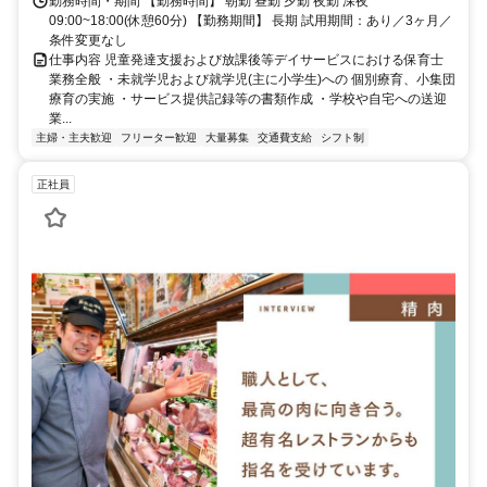
勤務時間・期間 【勤務時間】 朝勤 昼勤 夕勤 夜勤 深夜
09:00~18:00(休憩60分) 【勤務期間】 長期 試用期間：あり／3ヶ月／
条件変更なし
仕事内容 児童発達支援および放課後等デイサービスにおける保育士
業務全般 ・未就学児および就学児(主に小学生)への 個別療育、小集団
療育の実施 ・サービス提供記録等の書類作成 ・学校や自宅への送迎
業...
主婦・主夫歓迎
フリーター歓迎
大量募集
交通費支給
シフト制
正社員