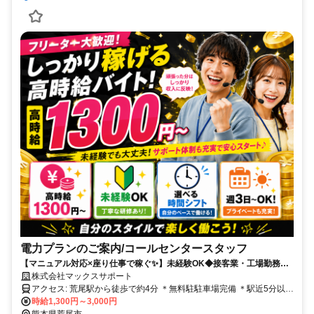
電力プランのご案内/コールセンタースタッフ
【マニュアル対応×座り仕事で稼ぐ✨】未経験OK◆接客業・工場勤務の
経験も活かせる❗日勤のみ◎月収35万円以上も可能｜残業なし
株式会社マックスサポート
アクセス: 荒尾駅から徒歩で約4分 ＊無料駐駐車場完備 ＊駅近5分以内
＊U・Iターン歓迎 ＊転勤なし --------------------------------------------
時給1,300円～3,000円
熊本県荒尾市