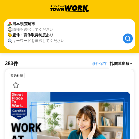
熊本県
荒尾市
職種を選択してください
産休・育休取得制度あり
キーワードを選択してください
383件
条件保存
関連度順
契約社員