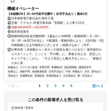
機械オペレーター
【未経験OK】30~40代前半活躍中｜住宅手当あり｜週休2日
日本精密電子株式会社 熊本工場
交通・アクセス JR鹿児島本線「荒尾駅」より車で12分
月給180,000円～330,000円
熊本県荒尾市
勤務時間詳細 総労働時間：1週あたり40時間 ＜勤務時間＞ 9：00～
18：00（休憩75分含む） ※配属先・業務内容により、 2交代制・3交
代制勤務となる可能性がございます ✓残業少なめ！（月平...
仕事内容 ＼未経験から一生モノの技術を身につける◎／ 基本操作か
らスタートして、じっくり「手の職」に。 家族を支える、安定した
キャリアをここから。 「今より安定した働き方をしたい」 「家族の
ために長...
制服あり
フリーター歓迎
学歴不問
車通勤OK
固定時間制
職場見学可
転勤なし
経験不問
未経験者歓迎
住宅手当あり
午前
研修あり
夕方
賞与あり
育休あり
交通費支給
長期歓迎
長期休暇あり
土日祝休み
寮・社宅あり
前へ
次へ
1
2
3
4
5
この条件の新着求人を受け取る
熊本県 / 荒尾市