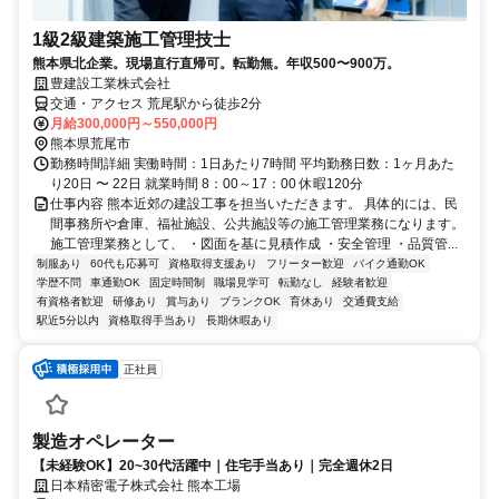
1級2級建築施工管理技士
熊本県北企業。現場直行直帰可。転勤無。年収500〜900万。
豊建設工業株式会社
交通・アクセス 荒尾駅から徒歩2分
月給300,000円～550,000円
熊本県荒尾市
勤務時間詳細 実働時間：1日あたり7時間 平均勤務日数：1ヶ月あた
り20日 〜 22日 就業時間 8：00～17：00 休暇120分
仕事内容 熊本近郊の建設工事を担当いただきます。 具体的には、民
間事務所や倉庫、福祉施設、公共施設等の施工管理業務になります。
施工管理業務として、 ・図面を基に見積作成 ・安全管理 ・品質管...
制服あり
60代も応募可
資格取得支援あり
フリーター歓迎
バイク通勤OK
学歴不問
車通勤OK
固定時間制
職場見学可
転勤なし
経験者歓迎
有資格者歓迎
研修あり
賞与あり
ブランクOK
育休あり
交通費支給
駅近5分以内
資格取得手当あり
長期休暇あり
正社員
製造オペレーター
【未経験OK】20~30代活躍中｜住宅手当あり｜完全週休2日
日本精密電子株式会社 熊本工場