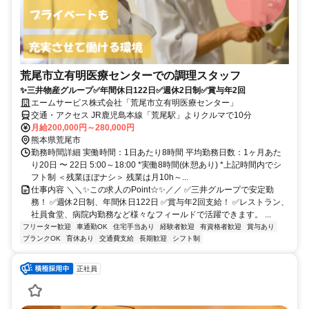
荒尾市立有明医療センターでの調理スタッフ
✨三井物産グループ✅年間休日122日✅週休2日制✅賞与年2回
エームサービス株式会社「荒尾市立有明医療センター」
交通・アクセス JR鹿児島本線「荒尾駅」よりクルマで10分
月給200,000円～280,000円
熊本県荒尾市
勤務時間詳細 実働時間：1日あたり8時間 平均勤務日数：1ヶ月あた
り20日 〜 22日 5:00～18:00 *実働8時間(休憩あり) *上記時間内でシ
フト制 ＜残業ほぼナシ＞ 残業は月10h～...
仕事内容 ＼＼✨この求人のPoint☆✨／／ ✅三井グループで安定勤
務！ ✅週休2日制、年間休日122日 ✅賞与年2回支給！ ✅レストラン、
社員食堂、病院内勤務など様々なフィールドで活躍できます。 ...
フリーター歓迎
車通勤OK
住宅手当あり
経験者歓迎
有資格者歓迎
賞与あり
ブランクOK
育休あり
交通費支給
長期歓迎
シフト制
正社員