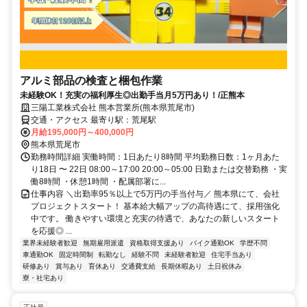
アルミ部品の検査と梱包作業
未経験OK！充実の福利厚生◎出勤手当月5万円あり！/正熊本
三陽工業株式会社 熊本営業所(熊本県荒尾市)
交通・アクセス 最寄り駅：荒尾駅
月給195,000円～400,000円
熊本県荒尾市
勤務時間詳細 実働時間：1日あたり8時間 平均勤務日数：1ヶ月あた
り18日 〜 22日 08:00～17:00 20:00～05:00 日勤または交替勤務 ・実
働8時間 ・休憩1時間 ・配属部署に...
仕事内容 ＼出勤率95％以上で5万円の手当付与／ 熊本県にて、会社
プロジェクトスタート！ 基本給大幅アップの高待遇にて、採用強化
中です。 働きやすい環境と充実の待遇で、あなたの新しいスタート
を応援◎ ...
業界未経験者歓迎
無期雇用派遣
資格取得支援あり
バイク通勤OK
学歴不問
車通勤OK
固定時間制
転勤なし
経験不問
未経験者歓迎
住宅手当あり
研修あり
賞与あり
育休あり
交通費支給
長期休暇あり
土日祝休み
寮・社宅あり