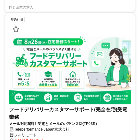
同じ企業の求人
契約社員
フードデリバリーカスタマーサポート(完全在宅)受電
業務
メール対応5割！受電とメールのバランス◎(TP03R)
Teleperformance Japan株式会社
フルリモート