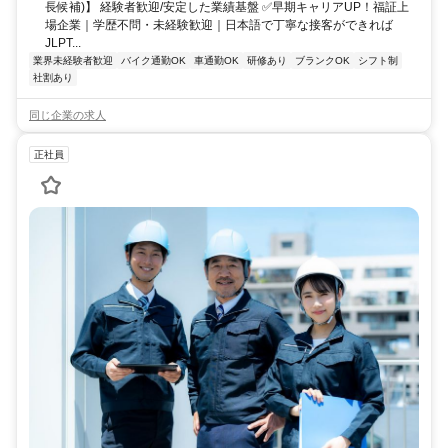
長候補)】 経験者歓迎/安定した業績基盤 ✅早期キャリアUP！福証上
場企業｜学歴不問・未経験歓迎｜日本語で丁寧な接客ができれば
JLPT...
業界未経験者歓迎
バイク通勤OK
車通勤OK
研修あり
ブランクOK
シフト制
社割あり
同じ企業の求人
正社員