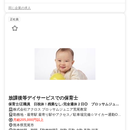
同じ企業の求人
正社員
放課後等デイサービスでの保育士
保育士/正職員 日祝休！残業なし♪完全週休２日◎ ブロッサムジュニ
ア荒尾教室
株式会社アクロス ブロッサムジュニア荒尾教室
勤務地・最寄駅 最寄り駅やアクセス／駐車場完備☆マイカー通勤OK!
(交通費支給：上限2万円)
月給205,000円以上
熊本県荒尾市