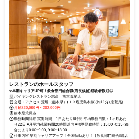
レストランのホールスタッフ
✨早期キャリアUP可！飲食部門総合職(店長候補)経験者歓迎◎
バイキングレストラン志高 熊本荒尾店
交通・アクセス 荒尾（熊本県）(ＪＲ鹿児島本線)(約11分),南荒尾(Ｊ
Ｒ鹿児島本線)(約41分),大牟田(ＪＲ鹿児島本線)東口(約49分)
月給220,000円～282,000円
熊本県荒尾市
勤務時間詳細 実働時間：1日あたり8時間 平均勤務日数：1ヶ月あた
り22日 ■月平均残業時間20時間以内 ■標準勤務時間：15:00~0:15 (都
合により0:00~9:00, 9:00~18:00...
仕事内容 早期キャリアアップ！全国転勤あり！【飲食部門総合職(店