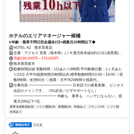
ホテルのエリアマネージャー候補
✨年齢・業界不問◎完全週休2日×残業月20時間以下◆
HOTEL AZ 熊本荒尾店
交通・アクセス 荒尾（熊本県）(ＪＲ鹿児島本線)(約11分),南荒尾(Ｊ
Ｒ鹿児島本線)(約41分),大牟田(ＪＲ鹿児島本線)東口(約49分)
月給300,000円～370,000円
熊本県荒尾市
勤務時間詳細 実働時間：1日あたり8時間 平均勤務日数：1ヶ月あた
り22日 月平均残業時間20時間以内 標準勤務時間/10:00～19:00 ◇実
働8時間、休憩60分 ◇残業：月平均20時間※残業代...
仕事内容 ━━━━━━━━━━━━ 日本語での接客業務、 ビジネス
会話がメインです。 （N1必須／ビザサポートなし）
━━━━━━━━━━━━ 年齢も、業界も、ハンデにならない。残
業月20h以下×完...
業界未経験者歓迎
バイク通勤OK
車通勤OK
研修あり
ブランクOK
シフト制
社割あり
正社員