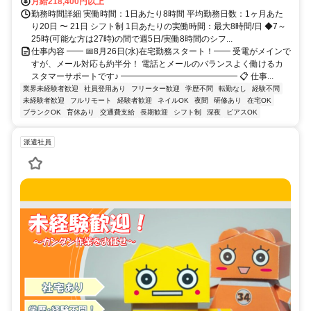
月給218,400円以上
勤務時間詳細 実働時間：1日あたり8時間 平均勤務日数：1ヶ月あた
り20日 〜 21日 シフト制 1日あたりの実働時間：最大8時間/日 ◆7～
25時(可能な方は27時)の間で週5日/実働8時間のシフ...
仕事内容 ━━ 📅8月26日(水)在宅勤務スタート！━━ 受電がメインで
すが、メール対応も約半分！ 電話とメールのバランスよく働けるカ
スタマーサポートです♪ ━━━━━━━━━━━━━━ 📋 仕事...
業界未経験者歓迎
社員登用あり
フリーター歓迎
学歴不問
転勤なし
経験不問
未経験者歓迎
フルリモート
経験者歓迎
ネイルOK
夜間
研修あり
在宅OK
ブランクOK
育休あり
交通費支給
長期歓迎
シフト制
深夜
ピアスOK
派遣社員