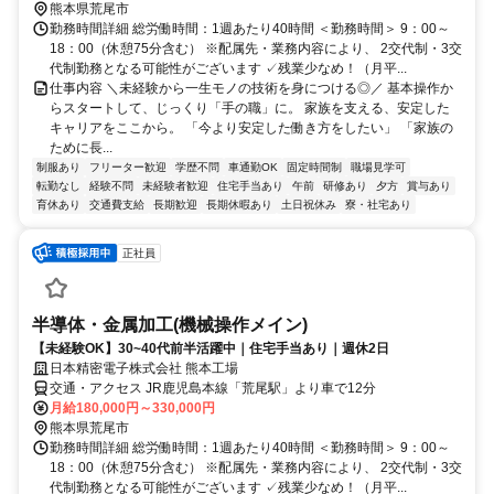
熊本県荒尾市
勤務時間詳細 総労働時間：1週あたり40時間 ＜勤務時間＞ 9：00～
18：00（休憩75分含む） ※配属先・業務内容により、 2交代制・3交
代制勤務となる可能性がございます ✓残業少なめ！（月平...
仕事内容 ＼未経験から一生モノの技術を身につける◎／ 基本操作か
らスタートして、じっくり「手の職」に。 家族を支える、安定した
キャリアをここから。 「今より安定した働き方をしたい」 「家族の
ために長...
制服あり
フリーター歓迎
学歴不問
車通勤OK
固定時間制
職場見学可
転勤なし
経験不問
未経験者歓迎
住宅手当あり
午前
研修あり
夕方
賞与あり
育休あり
交通費支給
長期歓迎
長期休暇あり
土日祝休み
寮・社宅あり
正社員
半導体・金属加工(機械操作メイン)
【未経験OK】30~40代前半活躍中｜住宅手当あり｜週休2日
日本精密電子株式会社 熊本工場
交通・アクセス JR鹿児島本線「荒尾駅」より車で12分
月給180,000円～330,000円
熊本県荒尾市
勤務時間詳細 総労働時間：1週あたり40時間 ＜勤務時間＞ 9：00～
18：00（休憩75分含む） ※配属先・業務内容により、 2交代制・3交
代制勤務となる可能性がございます ✓残業少なめ！（月平...