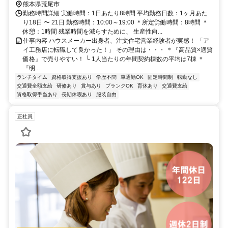
熊本県荒尾市
勤務時間詳細 実働時間：1日あたり8時間 平均勤務日数：1ヶ月あた
り18日 〜 21日 勤務時間：10:00～19:00 ＊所定労働時間：8時間 ＊
休憩：1時間 残業時間を減らすために、 生産性向...
仕事内容 ハウスメーカー出身者、注文住宅営業経験者が実感！ 「ア
イ工務店に転職して良かった！」 その理由は・・・ ＊『高品質×適質
価格』で売りやすい！ └ 1人当たりの年間契約棟数の平均は7棟 ＊
『明...
ランチタイム
資格取得支援あり
学歴不問
車通勤OK
固定時間制
転勤なし
交通費全額支給
研修あり
賞与あり
ブランクOK
育休あり
交通費支給
資格取得手当あり
長期休暇あり
服装自由
正社員