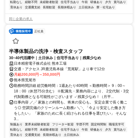
転勤なし
経験不問
未経験者歓迎
住宅手当あり
午前
研修あり
夕方
賞与あり
育休あり
交通費支給
長期歓迎
長期休暇あり
土日祝休み
寮・社宅あり
同じ企業の求人
正社員
半導体製品の洗浄・検査スタッフ
30~40代活躍中｜土日休み｜住宅手当あり｜残業少なめ
日本精密電子株式会社 熊本工場
交通・アクセス JR鹿児島本線「荒尾駅」より車で12分
月給200,000円～350,000円
熊本県荒尾市
勤務時間詳細 総労働時間：1週あたり40時間 ＜勤務時間＞ 9：00～
18：00（休憩75分含む） ※配属先・業務内容により、 2交代制・3交
代制勤務となる可能性がございます ✓残業少なめ！（月平...
仕事内容 ／⋰ 家族との時間も、将来の安心も。 安定企業で長く働こ
う◎ 空調完備のクリーンルーム勤務♪ ＼⋱ 「今より安定した働き方
をしたい」 「家族のために長く続けられる仕事を選びたい」 そんな
3...
制服あり
業界未経験者歓迎
フリーター歓迎
学歴不問
固定時間制
職場見学可
転勤なし
経験不問
未経験者歓迎
住宅手当あり
午前
研修あり
夕方
賞与あり
育休あり
交通費支給
長期休暇あり
土日祝休み