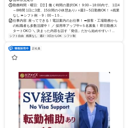
勤務時間・曜日: 【⏰】働く時間の選択OK！ 9:00～18:00内で、 1日4
～8時間 1日に3度、15分間の小休憩あり♪ ⭐️週3～5日勤務OK！ ⭐️残業
なし ⏩シフト例 ・9：00～1５...
仕事内容: 座ってできる！電話案内のお仕事！ ➡接客・工場勤務から
の転職者も多数活躍中！ ／ 採用率アップ中⭐️５名募集！ 即日勤務ス
タートOK◎ ＼ 決まった内容を話す「発信」だから始めやすい！...
シフト自由
残業なし
週2・3日からOK
シフト制
正社員