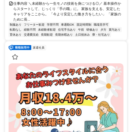
仕事内容 ＼未経験から一生モノの技術を身につける◎／ 基本操作か
らスタートして、じっくり「手の職」に。 家族を支える、安定した
キャリアをここから。 「今より安定した働き方をしたい」 「家族の
ために長...
制服あり
フリーター歓迎
学歴不問
車通勤OK
固定時間制
職場見学可
転勤なし
経験不問
未経験者歓迎
住宅手当あり
午前
研修あり
夕方
賞与あり
育休あり
交通費支給
長期歓迎
長期休暇あり
土日祝休み
寮・社宅あり
派遣社員