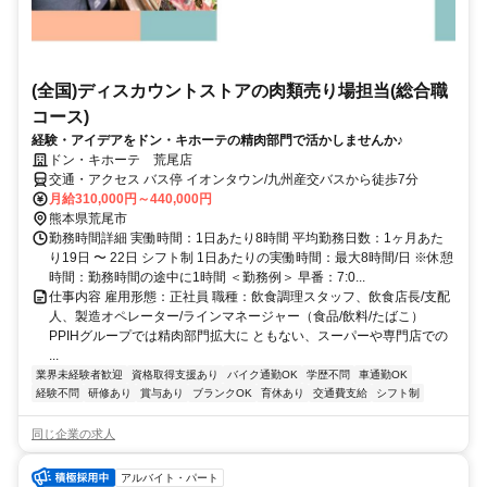
(全国)ディスカウントストアの肉類売り場担当(総合職
コース)
経験・アイデアをドン・キホーテの精肉部門で活かしませんか♪
ドン・キホーテ 荒尾店
交通・アクセス バス停 イオンタウン/九州産交バスから徒歩7分
月給310,000円～440,000円
熊本県荒尾市
勤務時間詳細 実働時間：1日あたり8時間 平均勤務日数：1ヶ月あた
り19日 〜 22日 シフト制 1日あたりの実働時間：最大8時間/日 ※休憩
時間：勤務時間の途中に1時間 ＜勤務例＞ 早番：7:0...
仕事内容 雇用形態：正社員 職種：飲食調理スタッフ、飲食店長/支配
人、製造オペレーター/ラインマネージャー（食品/飲料/たばこ）
PPIHグループでは精肉部門拡大に ともない、スーパーや専門店での
...
業界未経験者歓迎
資格取得支援あり
バイク通勤OK
学歴不問
車通勤OK
経験不問
研修あり
賞与あり
ブランクOK
育休あり
交通費支給
シフト制
同じ企業の求人
アルバイト・パート