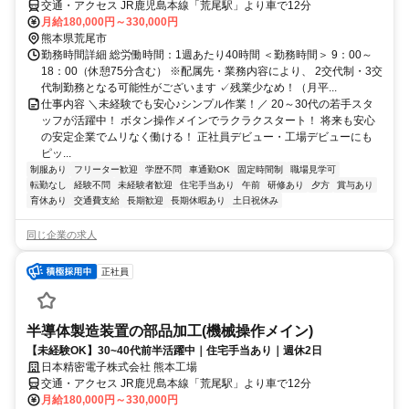
交通・アクセス JR鹿児島本線「荒尾駅」より車で12分
月給180,000円～330,000円
熊本県荒尾市
勤務時間詳細 総労働時間：1週あたり40時間 ＜勤務時間＞ 9：00～
18：00（休憩75分含む） ※配属先・業務内容により、 2交代制・3交
代制勤務となる可能性がございます ✓残業少なめ！（月平...
仕事内容 ＼未経験でも安心♪シンプル作業！／ 20～30代の若手スタ
ッフが活躍中！ ボタン操作メインでラクラクスタート！ 将来も安心
の安定企業でムリなく働ける！ 正社員デビュー・工場デビューにも
ピッ...
制服あり
フリーター歓迎
学歴不問
車通勤OK
固定時間制
職場見学可
転勤なし
経験不問
未経験者歓迎
住宅手当あり
午前
研修あり
夕方
賞与あり
育休あり
交通費支給
長期歓迎
長期休暇あり
土日祝休み
同じ企業の求人
正社員
半導体製造装置の部品加工(機械操作メイン)
【未経験OK】30~40代前半活躍中｜住宅手当あり｜週休2日
日本精密電子株式会社 熊本工場
交通・アクセス JR鹿児島本線「荒尾駅」より車で12分
月給180,000円～330,000円