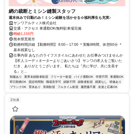
網の裁断とミシン縫製スタッフ
週末休みで日勤のみ！ミシン経験を活かせる☆福利厚生も充実♪
サンワアルティス株式会社
交通・アクセス 車通勤OK/無料駐車場完備
時給1,150円
熊本県荒尾市
勤務時間詳細 【勤務時間】 8:00～17:00 ＊実働8時間、休憩60分 ＊
基本残業なし
仕事内容 あなたのライフスタイルにあわせた お仕事みつけませんか
【求人コーディネーターよりごあいさつ】 サンワの求人をご覧いた
だき、ありがとうございます。 私たちは『共に学び、共に生長す
る』と...
制服あり
業界未経験者歓迎
フリーター歓迎
バイク通勤OK
学歴不問
車通勤OK
即日勤務OK
固定時間制
職場見学可
経験不問
経験者歓迎
残業なし
研修あり
ブランクOK
育休あり
長期歓迎
フルタイム歓迎
履歴書不要
友達と応募OK
正社員