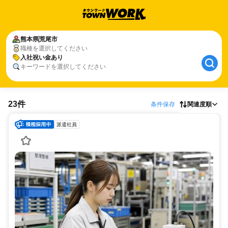
熊本県
荒尾市
職種を選択してください
入社祝い金あり
キーワードを選択してください
23件
条件保存
関連度順
派遣社員