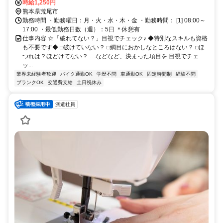
も♪
時給1,250円
熊本県荒尾市
勤務時間 ・勤務曜日：月・火・水・木・金 ・勤務時間： [1] 08:00～
17:00 ・最低勤務日数（週）：5日 ＊休憩有
仕事内容 ☆「破れてない？」目視でチェック♪ ◆特別なスキルも資格
も不要です◆ □破けていない？ □網目におかしなところはない？ □ほ
つれは？ほどけてない？ …などなど、決まった項目を 目視でチェ
ッ...
業界未経験者歓迎
バイク通勤OK
学歴不問
車通勤OK
固定時間制
経験不問
ブランクOK
交通費支給
土日祝休み
派遣社員