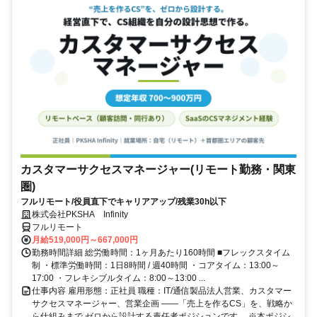
カスタマーサクセスマネージャー(リモート勤務・関東
圏)
フルリモート/役員直下でキャリアアップ/残業30h以下
株式会社PKSHA Infinity
フルリモート
月給519,000円～667,000円
勤務時間詳細 総労働時間：1ヶ月あたり160時間 ■フレックスタイム
制 ・標準労働時間：1日8時間 / 週40時間 ・コアタイム：13:00～
17:00 ・フレキシブルタイム：8:00～13:00 ...
仕事内容 雇用形態：正社員 職種：IT/通信製品法人営業、カスタマー
サクセスマネージャー、営業企画 ――「売上を作るCS」を、戦略か
ら仕組みまで ゼロから設計する責任者ポジションです。 ※本ポジシ