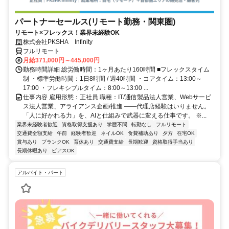
パートナーセールス(リモート勤務・関東圏)
リモート×フレックス！業界未経験OK
株式会社PKSHA Infinity
フルリモート
月給371,000円～445,000円
勤務時間詳細 総労働時間：1ヶ月あたり160時間 ■フレックスタイム
制 ・標準労働時間：1日8時間 / 週40時間 ・コアタイム：13:00～
17:00 ・フレキシブルタイム：8:00～13:00 ...
仕事内容 雇用形態：正社員 職種：IT/通信製品法人営業、Webサービ
ス法人営業、アライアンス企画/推進 ――代理店経験はいりません。
「人に好かれる力」を、AIと仕組みで武器に変える仕事です。 ※...
業界未経験者歓迎
資格取得支援あり
学歴不問
転勤なし
フルリモート
交通費全額支給
午前
経験者歓迎
ネイルOK
食費補助あり
夕方
在宅OK
賞与あり
ブランクOK
育休あり
交通費支給
長期歓迎
資格取得手当あり
長期休暇あり
ピアスOK
アルバイト・パート