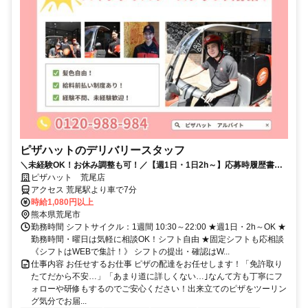
ピザハットのデリバリースタッフ
＼未経験OK！お休み調整も可！／【週1日・1日2h～】応募時履歴書不
要！
ピザハット 荒尾店
アクセス 荒尾駅より車で7分
時給1,080円以上
熊本県荒尾市
勤務時間 シフトサイクル：1週間 10:30～22:00 ★週1日・2h～OK ★
勤務時間・曜日は気軽に相談OK！シフト自由 ★固定シフトも応相談
《シフトはWEBで集計！》 シフトの提出・確認はW...
仕事内容 お任せするお仕事 ピザの配達をお任せします！「免許取り
たてだから不安…」「あまり道に詳しくない…｣なんて方も丁寧にフ
ォローや研修もするのでご安心ください！出来立てのピザをツーリン
グ気分でお届...