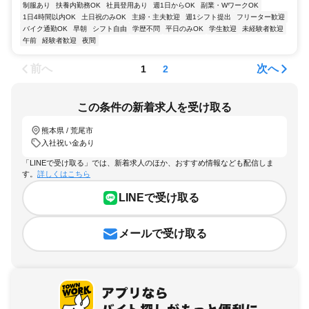
制服あり
扶養内勤務OK
社員登用あり
週1日からOK
副業・WワークOK
1日4時間以内OK
土日祝のみOK
主婦・主夫歓迎
週1シフト提出
フリーター歓迎
バイク通勤OK
早朝
シフト自由
学歴不問
平日のみOK
学生歓迎
未経験者歓迎
午前
経験者歓迎
夜間
前へ
次へ
1
2
この条件の新着求人を受け取る
熊本県 / 荒尾市
入社祝い金あり
「LINEで受け取る」では、新着求人のほか、おすすめ情報なども配信しま
す。
詳しくはこちら
LINEで受け取る
メールで受け取る