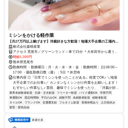
ミシンをかける軽作業
【月27万円以上稼げます】洋裁好きな方歓迎！地場大手企業の工場内で
簡単ミシンがけ♪土日祝休み★ネイルOK！髪色・髪型も自由☆彡
株式会社森晴産業
アクセス 荒尾市／グリーンランド～車で15分 ＊大牟田市から通うス
タッフも♪
時給1,300円
熊本県荒尾市
勤務時間 ・勤務曜日：月・火・水・木・金 ・勤務時間： [1] 08:00～
17:00 ・最低勤務日数（週）：5日 ＊休憩有
仕事内容 ◎『日常でミシンを使ったことがある』程度でOK♪ ＼地場
大手企業でのお仕事♪／ カンタンなミシンがけ作業をお願いします！
むずかしい作業なし♪ 普段、趣味でミシンを使ったり、 「洋裁が好...
業界未経験者歓迎
主婦・主夫歓迎
フリーター歓迎
バイク通勤OK
学歴不問
車通勤OK
固定時間制
平日のみOK
経験不問
未経験者歓迎
経験者歓迎
ネイルOK
ブランクOK
交通費支給
フルタイム歓迎
長期休暇あり
土日祝休み
髪型・髪色自由
派遣社員