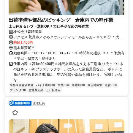
出荷準備や部品のピッキング 倉庫内での軽作業
土日休み＆シフト選択OK＊力仕事少なめの軽作業
株式会社森晴産業
アクセス 荒尾市／ゆめタウンシティモールあらお～車で10分 ＊大牟
田市から通うスタッフも♪
時給1,400円
熊本県荒尾市
勤務時間 8：00~17：00 8：30～17：30 時間帯の選択OK！ ＊休憩有
＊早出・残業の可能性あり
仕事内容 ＜高時給1400円＞地元名産品を支える工場 取り扱っている
のはネットや プラスチックボトルに入った業務用品など。 ボトルに
商品を詰める製造現場に、 空の容器や部品を届けたり、 完成した品
を...
業界未経験者歓迎
バイク通勤OK
学歴不問
車通勤OK
固定時間制
経験不問
ブランクOK
交通費支給
土日祝休み
派遣社員