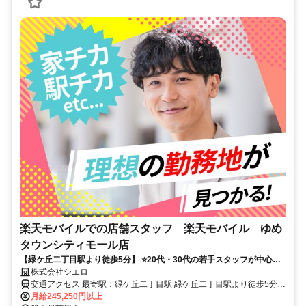
楽天モバイルでの店舗スタッフ 楽天モバイル ゆめ
タウンシティモール店
【緑ケ丘二丁目駅より徒歩5分】 ⭐️20代・30代の若手スタッフが中心に
活躍中！ ⭐入社祝金Max10万円
株式会社シエロ
交通アクセス 最寄駅：緑ケ丘二丁目駅 緑ケ丘二丁目駅より徒歩5分
★車・バイク通勤OK
月給245,250円以上