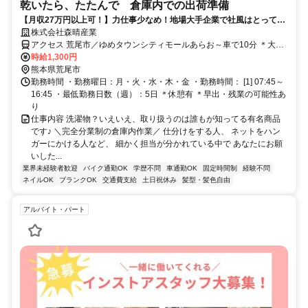
乾いたら、たたんで 倉庫内での出荷準備
【月収27万円以上可！】力仕事少なめ！地場大手企業で社風はとっても
アットホーム♪
株式会社森晴産業
アクセス 荒尾市／ゆめタウンシティモールあらお～車で10分 ＊大牟
田市から通うスタッフも♪
時給1,300円
熊本県荒尾市
勤務時間 ・勤務曜日：月・火・水・木・金 ・勤務時間： [1] 07:45～
16:45 ・最低勤務日数（週）：5日 ＊休憩有 ＊早出・残業の可能性あ
り
仕事内容 洗濯物？いえいえ、取り扱うのは誰もが知ってる有名商品
です♪ ＼完全分業制の倉庫内作業／ 仕分けをする人、 ネットをハン
ガーにかける人など、 細かく担当が分かれている中で あなたにお願
いした...
業界未経験者歓迎
バイク通勤OK
学歴不問
車通勤OK
固定時間制
経験不問
ネイルOK
ブランクOK
交通費支給
土日祝休み
髪型・髪色自由
アルバイト・パート