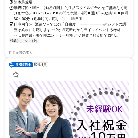
熊本県荒尾市
勤務時間・曜日: 【勤務時間】 ＼生活スタイルに合わせて無理なく働
けます◎／ ■ 07:00～20:00の間で実働8時間 ■ 週3日～勤務OK ■ 休憩
30～60分（勤務時間に応じて） 「曜日固...
仕事内容: -ˋˏ 派遣ならではの「自由度」 ┈┈┈┈┈┈ ✅ シフトの調
整は柔軟に対応します ✅ 2か月更新だからライフイベントも考慮 ・
‥…履歴書不要で即エントリー可能 ✅ 交通費全額支給で負担...
残業なし
シフト制
同じ企業の求人
派遣社員