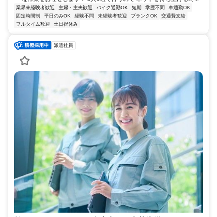
業界未経験者歓迎
主婦・主夫歓迎
バイク通勤OK
短期
学歴不問
車通勤OK
固定時間制
平日のみOK
経験不問
未経験者歓迎
ブランクOK
交通費支給
フルタイム歓迎
土日祝休み
派遣社員