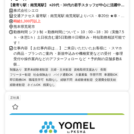
【最寄り駅：南荒尾駅】 ⭐️20代・30代の若手スタッフが中心に活躍中！
⭐入社祝金Max10万円
株式会社シエロ
交通アクセス 最寄駅：南荒尾駅 南荒尾駅よりバス・車20分 ★車・バ
イク通勤OK
時給1,300円以上
熊本県荒尾市
勤務時間 シフト制 ＜勤務時間について＞ 10：00～18：30（実働7.5
ｈ・休憩1ｈ）土日祝含む週5日勤務※日曜休み・時短勤務相談可能で
す！
仕事内容 【 お仕事内容は… 】 ご来店いただいたお客様に ・スマホ
の商品・プランのご案内 ・新規申込みや機種変更などの受付 ・修理
受付や操作案内などのアフターフォロー など ＊予約制の店舗多数&
個...
制服あり
業界未経験者歓迎
主婦・主夫歓迎
資格取得支援あり
長期
フリーター歓迎
社会保険あり
バイク通勤OK
大量募集
学歴不問
車通勤OK
即日勤務OK
職場見学可
転勤なし
経験不問
未経験者歓迎
交通費全額支給
経験者歓迎
ネイルOK
残業なし
正社員