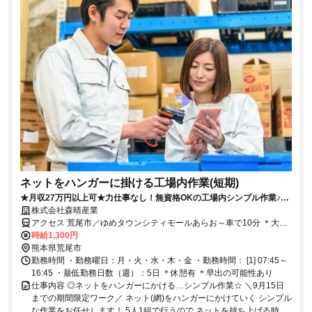
ネットをハンガーに掛ける工場内作業(短期)
★月収27万円以上可★力仕事なし！無資格OKの工場内シンプル作業♪土
日祝休み＋大型連休あり
株式会社森晴産業
アクセス 荒尾市／ゆめタウンシティモールあらお～車で10分 ＊大牟
田市から通うスタッフも♪
時給1,300円
熊本県荒尾市
勤務時間 ・勤務曜日：月・火・水・木・金 ・勤務時間： [1] 07:45～
16:45 ・最低勤務日数（週）：5日 ＊休憩有 ＊早出の可能性あり
仕事内容 ◎ネットをハンガーにかける…シンプル作業☆ ＼9月15日
までの期間限定ワーク／ ネット(網)をハンガーにかけていく シンプル
な作業をお任せします！ 5人1組で行うので ネットを持ち上げる時...