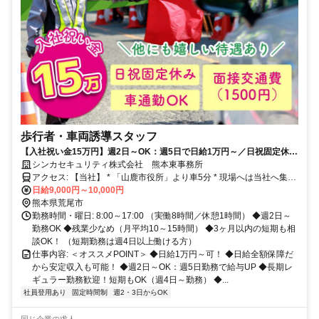
歩行者・車両誘導スタッフ
【入社祝い金15万円】週2日～OK：週5日で日給1万円～／日祝固定休み
／未経験OK／WワークOK／日給全額保障／健康サポートあり
シンカセキュリティ株式会社 熊本東事務所
アクセス: 【当社】 * 「山鹿市役所」より車5分 * 現場へは当社へ集合
後、社用車で移動します。
日給9,000円～10,000円
熊本県荒尾市
勤務時間・曜日: 8:00～17:00 （実働8時間／休憩1時間） ◆週2日～
勤務OK ◆残業少なめ（月平均10～15時間） ◆3ヶ月以内の短期も相
談OK！ （短期勤務は週4日以上働ける方）
仕事内容: ＜オススメPOINT＞ ◆日給1万円～可！ ◆日給全額保障だ
から安定収入も可能！ ◆週2日～OK：週5日勤務で給与UP ◆長期レ
ギュラー勤務歓迎！短期もOK（週4日～勤務） ◆...
社員登用あり
固定時間制
週2・3日からOK