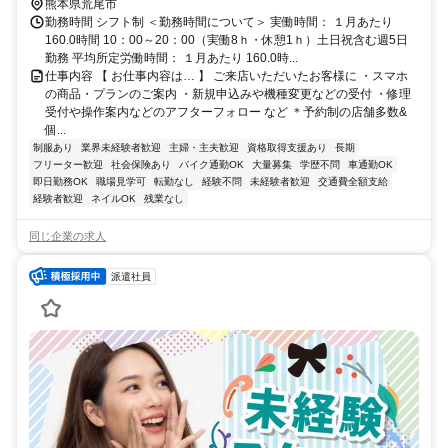
熊本県荒尾市
勤務時間 シフト制 ＜勤務時間について＞ 実働時間： １月あたり
160.0時間 10：00～20：00（実働8ｈ・休憩1ｈ）土日祝含む週5日
勤務 平均所定労働時間： １月あたり 160.0時...
仕事内容 【 お仕事内容は… 】 ご来店いただいたお客様に ・スマホ
の商品・プランのご案内 ・新規申込みや機種変更などの受付 ・修理
受付や操作案内などのアフターフォロー など ＊予約制の店舗多数&
個...
制服あり
業界未経験者歓迎
主婦・主夫歓迎
資格取得支援あり
長期
フリーター歓迎
社会保険あり
バイク通勤OK
大量募集
学歴不問
車通勤OK
即日勤務OK
職場見学可
転勤なし
経験不問
未経験者歓迎
交通費全額支給
経験者歓迎
ネイルOK
残業なし
同じ企業の求人
派遣社員