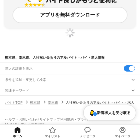
アプリを無料ダウンロード
熊本県、荒尾市、入社祝い金ありのアルバイト・バイト求人情報
求人の詳細を表示
条件を追加・変更して検索
市区町村を追加・変更
関連キーワード
熊本県 荒尾市 ボーナスあり
熊本県 荒尾市 w ワーク ok
熊本県 荒尾市 時給1800円
熊本県
駅を追加・変更
バイトTOP
熊本県
荒尾市
入社祝い金ありのアルバイト・バイト・求人
熊本県 荒尾市 主婦・主夫歓迎 扶養内
熊本県 荒尾市 仕事
熊本県
すべて
熊本市
すべて
職種を追加・変更
新着求人を受け取る
JR鹿児島本線(博多～八代)
中央区
東区
西区
南区
北区
荒尾駅
南荒尾駅
長洲駅
大野下駅
玉名駅
肥後伊倉駅
木葉駅
田原坂駅
植木駅
西里駅
飲食・フードサービス
ヘルプ・お問い合わせ
サイトマップ
利用規約・プライバシーポリシー
八代市
人吉市
荒尾市
水俣市
玉名市
山鹿市
菊池市
宇土市
上天草市
宇城市
阿蘇市
特徴を追加・変更
崇城大学前駅
上熊本駅
熊本駅
西熊本駅
川尻駅
富合駅
宇土駅
松橋駅
小川駅
有佐駅
飲食・フードサービス
すべて
[企業]求人広告の掲載相談
天草市
合志市
植木町
下益城郡
玉名郡
菊池郡
阿蘇郡
上益城郡
八代郡
葦北郡
千丁駅
新八代駅
八代駅
ホールスタッフ
キッチンスタッフ
皿洗い・洗い場
精肉・鮮魚加工
給食調理
人気
球磨郡
天草郡
雇用形態を追加・変更
パン屋（ベーカリー）
フードカウンター販売員
バー（BAR）・バーテンダー
日払いOK
高校生歓迎
学生歓迎
深夜の仕事
髪型・髪色自由
ひげOK
ネイルOK
ホーム
マイリスト
メッセージ
マイページ
阿蘇高原線
飲食店補助（開店・閉店準備）
飲食店（店長・マネージャー）