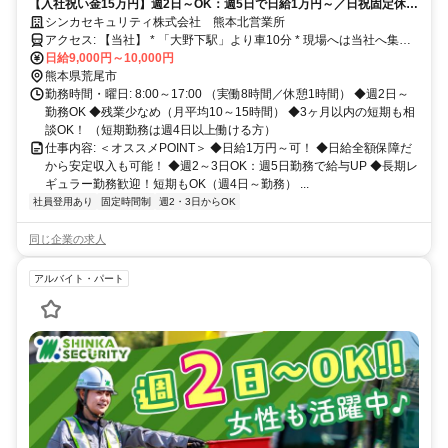
【入社祝い金15万円】週2日～OK：週5日で日給1万円～／日祝固定休み
／未経験OK／WワークOK／日給全額保障／健康サポートあり
シンカセキュリティ株式会社 熊本北営業所
アクセス: 【当社】 * 「大野下駅」より車10分 * 現場へは当社へ集合
後、社用車で移動します。
日給9,000円～10,000円
熊本県荒尾市
勤務時間・曜日: 8:00～17:00 （実働8時間／休憩1時間） ◆週2日～
勤務OK ◆残業少なめ（月平均10～15時間） ◆3ヶ月以内の短期も相
談OK！ （短期勤務は週4日以上働ける方）
仕事内容: ＜オススメPOINT＞ ◆日給1万円～可！ ◆日給全額保障だ
から安定収入も可能！ ◆週2～3日OK：週5日勤務で給与UP ◆長期レ
ギュラー勤務歓迎！短期もOK（週4日～勤務） ...
社員登用あり
固定時間制
週2・3日からOK
同じ企業の求人
アルバイト・パート