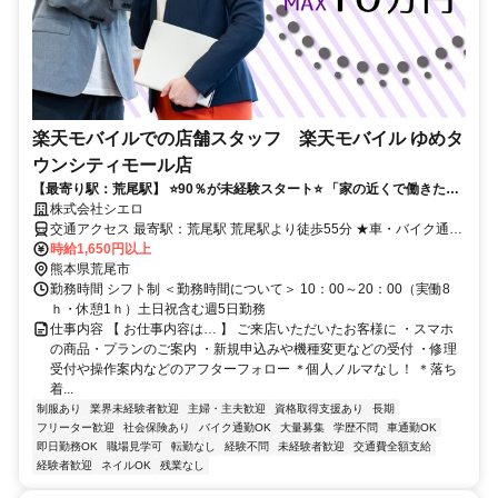
楽天モバイルでの店舗スタッフ 楽天モバイル ゆめタ
ウンシティモール店
【最寄り駅：荒尾駅】 ⭐️90％が未経験スタート⭐️ 「家の近くで働きた
い」などあなたの希望が叶う○
株式会社シエロ
交通アクセス 最寄駅：荒尾駅 荒尾駅より徒歩55分 ★車・バイク通勤
OK
時給1,650円以上
熊本県荒尾市
勤務時間 シフト制 ＜勤務時間について＞ 10：00～20：00（実働8
ｈ・休憩1ｈ）土日祝含む週5日勤務
仕事内容 【 お仕事内容は… 】 ご来店いただいたお客様に ・スマホ
の商品・プランのご案内 ・新規申込みや機種変更などの受付 ・修理
受付や操作案内などのアフターフォロー ＊個人ノルマなし！ ＊落ち
着...
制服あり
業界未経験者歓迎
主婦・主夫歓迎
資格取得支援あり
長期
フリーター歓迎
社会保険あり
バイク通勤OK
大量募集
学歴不問
車通勤OK
即日勤務OK
職場見学可
転勤なし
経験不問
未経験者歓迎
交通費全額支給
経験者歓迎
ネイルOK
残業なし