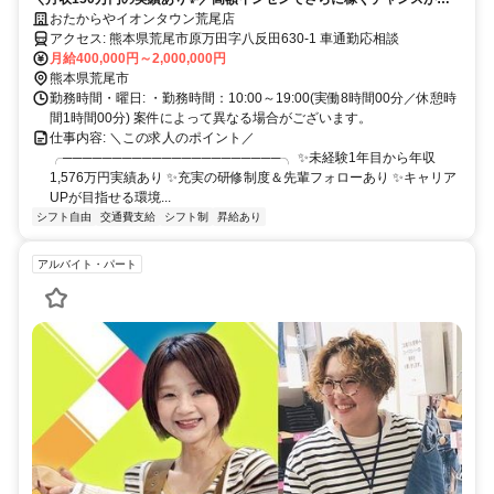
ります❗ ✨賞与年2回✨入社祝い金あり ✅テレアポなし！✅飛び込みなし
おたからやイオンタウン荒尾店
✅土日希望休もOK✅女性も活躍中✅研修サポートも充実❗
アクセス: 熊本県荒尾市原万田字八反田630-1 車通勤応相談
月給400,000円～2,000,000円
熊本県荒尾市
勤務時間・曜日: ・勤務時間：10:00～19:00(実働8時間00分／休憩時
間1時間00分) 案件によって異なる場合がございます。
仕事内容: ＼この求人のポイント／
╭──────────────────────╮ ✨未経験1年目から年収
1,576万円実績あり ✨充実の研修制度＆先輩フォローあり ✨キャリア
UPが目指せる環境...
シフト自由
交通費支給
シフト制
昇給あり
アルバイト・パート