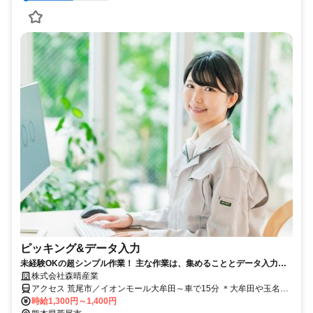
ピッキング&データ入力
未経験OKの超シンプル作業！ 主な作業は、集めることとデータ入力だ
け★土日休み＆日勤のみ！小物商品だから力仕事はとっても少なめです♪
株式会社森晴産業
アクセス 荒尾市／イオンモール大牟田～車で15分 ＊大牟田や玉名か
ら通うスタッフも多数います♪
時給1,300円～1,400円