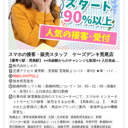
スマホの接客・販売スタッフ ケーズデンキ荒尾店
【最寄り駅：荒尾駅】 ⭐️⭐️未経験からのチャレンジも歓迎⭐️⭐️ 入社祝金最
大10万円！ 高時給&手厚いサポートで長く続けられます！
株式会社シエロ
交通アクセス 最寄駅：荒尾駅 荒尾駅よりバス・車5分 ★車・バイク
通勤OK
時給1,400円以上
熊本県荒尾市
勤務時間 シフト制 ＜勤務時間について＞ 10：00～21：00（実働8
ｈ・休憩1ｈ）土日祝含む週5日勤務
仕事内容 家電量販店内のスマホコーナーにて、スマホや インターネ
ットサービスの接客・販売をするお仕事。 【具体的には…】 ・来店
されたお客様のご案内 ・商品やプランのご案内 ・新規申込みや機種
変更な...
制服あり
業界未経験者歓迎
主婦・主夫歓迎
資格取得支援あり
長期
フリーター歓迎
社会保険あり
バイク通勤OK
大量募集
学歴不問
車通勤OK
即日勤務OK
職場見学可
転勤なし
経験不問
未経験者歓迎
交通費全額支給