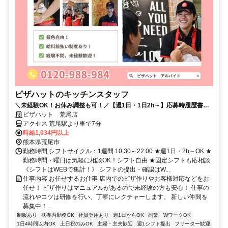
ピザハットのキッチンスタッフ
＼未経験OK！お休み調整も可！／【週1日・1日2h～】応募時履歴書不
要！
ピザハット 荒尾店
アクセス 荒尾駅より車で7分
時給1,034円以上
熊本県荒尾市
勤務時間 シフトサイクル：1週間 10:30～22:00 ★週1日・2h～OK ★
勤務時間・曜日は気軽に相談OK！シフト自由 ★固定シフトも応相談
《シフトはWEBで集計！》 シフトの提出・確認はW...
仕事内容 お任せするお仕事 店内でのピザ作りやお客様対応などをお
任せ！ ピザ作りはマニュアルがあるので未経験の方も安心！ 仕事の
流れやコツは研修を行い、丁寧にレクチャーします。 新しい仲間を
募集中！...
制服あり
扶養内勤務OK
社員登用あり
週1日からOK
副業・WワークOK
1日4時間以内OK
土日祝のみOK
主婦・主夫歓迎
週1シフト提出
フリーター歓迎