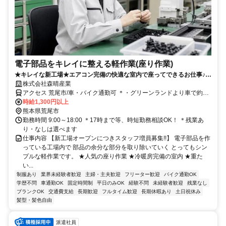
電子部品をキレイに整える軽作業(座り作業)
★キレイな新工場★エアコン完備の快適な室内で座ってできるお仕事♪時
短・残業なしも相談OK！
株式会社森晴産業
アクセス 荒尾市/車・バイク通勤可 ＊・グリーンランドより車で約5
分・イオンモール大牟田より車で約15分
時給1,300円以上
熊本県荒尾市
勤務時間 9:00～18:00 ＊17時まで等、時短勤務相談OK！ ＊残業あ
り・なしは選べます
仕事内容 【新工場オープンにつきスタッフ増員募集!!】 電子部品を作
っている工場内で 部品の余分な部分を取り除いていく とってもシン
プルな軽作業です。 ★人気の座り作業 ★冷暖房完備の室内 ★重た
い...
制服あり
業界未経験者歓迎
主婦・主夫歓迎
フリーター歓迎
バイク通勤OK
学歴不問
車通勤OK
固定時間制
平日のみOK
経験不問
未経験者歓迎
残業なし
ブランクOK
交通費支給
長期歓迎
フルタイム歓迎
長期休暇あり
土日祝休み
髪型・髪色自由
派遣社員