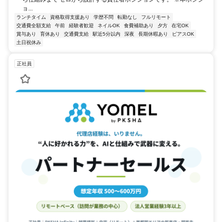
ョ...
ランチタイム
資格取得支援あり
学歴不問
転勤なし
フルリモート
交通費全額支給
午前
経験者歓迎
ネイルOK
食費補助あり
夕方
在宅OK
賞与あり
育休あり
交通費支給
駅近5分以内
深夜
長期休暇あり
ピアスOK
土日祝休み
正社員