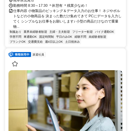
熊本県荒尾市
勤務時間 8:30～17:30 ＊休憩有 ＊残業少なめ！
仕事内容 小物製品のピッキング＆データ入力のお仕事！ ネジやボル
トなどの小物商品を 決まった数だけ集めてきて PCにデータを入力し
てく シンプルなお仕事をお願いします♪ 小型の商品だけなので重量
物...
制服あり
業界未経験者歓迎
主婦・主夫歓迎
フリーター歓迎
バイク通勤OK
学歴不問
車通勤OK
固定時間制
平日のみOK
経験不問
未経験者歓迎
ブランクOK
交通費支給
週4日以上OK
土日祝休み
派遣社員