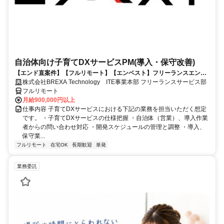
自治体向け子育てDXサービスPM(導入・保守改善)
【エンド直案件】【フルリモート】【エンベスト】フリーランスエンジ
ニアの方一人ひとりに合わせて、ベストな案件をご紹介。正規雇用社員
株式会社BREXA Technology ITE事業本部 フリーランスサービス部
数約2万人以上！業界大手のBREXA Techグループが運営！
フルリモート
月給900,000円以上
仕事内容 子育てDXサービスにおける下記の業務を担当いただく想定
です。 ・子育てDXサービスの仕様把握 ・自治体（営業）、導入作業
者からの問い合わせ対応 ・開発スケジュールの管理と調整 ・導入、
保守業...
フルリモート
在宅OK
長期歓迎
単発
業務委託