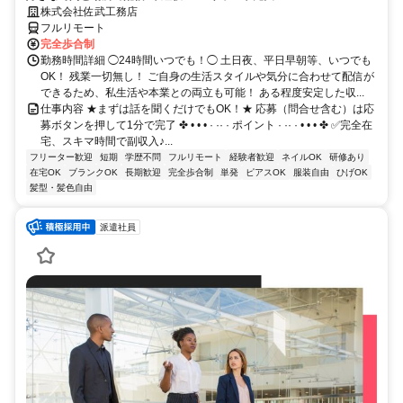
株式会社佐武工務店
フルリモート
完全歩合制
勤務時間詳細 ◯24時間いつでも！◯ 土日夜、平日早朝等、いつでも
OK！ 残業一切無し！ ご自身の生活スタイルや気分に合わせて配信が
できるため、私生活や本業との両立も可能！ ある程度安定した収...
仕事内容 ★まずは話を聞くだけでもOK！★ 応募（問合せ含む）は応
募ボタンを押して1分で完了 ✤ • • • · ·· · ポイント · ·· · • • • ✤ ✅完全在
宅、スキマ時間で副収入♪...
フリーター歓迎
短期
学歴不問
フルリモート
経験者歓迎
ネイルOK
研修あり
在宅OK
ブランクOK
長期歓迎
完全歩合制
単発
ピアスOK
服装自由
ひげOK
髪型・髪色自由
派遣社員