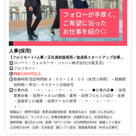
人事(採用)
【フルリモート×人事／正社員前提採用／急成長スタートアップ企業／
英語】Robert Walters
ロバート・ウォルターズ・ジャパン株式会社(大阪支店)
フルリモート
時給1,800円以上
勤務時間 固定時間制 ９：００～１８：００（休憩１時間） ＜勤務開
始時期＞ 即日～ ※スタート日相談可
仕事内容 ・・ー・・＋・・ー・・＋・・ー・・ ◆仕事内容◆ ・採用
業務全般 ・採用チャネルの開拓・運用 ・採用プロセスの設計・改善
・面接官との連携 ・採用データの管理 ・・ー・・＋・・ー・・
＋・...
制服あり
標準中国語
業界未経験者歓迎
飲食割引あり
短期（3ヵ月以内）
育休延長あり
ランチタイム
扶養内勤務OK
店舗割引あり
社員登用あり
無料研修
週1日からOK
副業・WワークOK
1日4時間以内OK
隔週シフト提出
土日祝のみOK
主婦・主夫歓迎
週1シフト提出
無期雇用派遣
60代も応募可