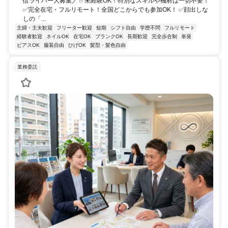
信ライバー大募集／ ✅未経験OK！特別なスキルや機材は一切不要！
✅完全在宅・フルリモート！全国どこからでも参加OK！ ✅顔出しな
しの「...
主婦・主夫歓迎
フリーター歓迎
短期
シフト自由
学歴不問
フルリモート
経験者歓迎
ネイルOK
在宅OK
ブランクOK
長期歓迎
完全歩合制
単発
ピアスOK
服装自由
ひげOK
髪型・髪色自由
業務委託