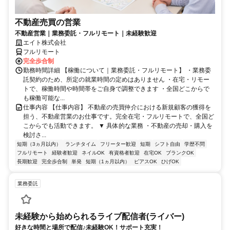
不動産売買の営業
不動産営業｜業務委託・フルリモート｜未経験歓迎
エイト株式会社
フルリモート
完全歩合制
勤務時間詳細 【稼働について｜業務委託・フルリモート】 ・業務委
託契約のため、所定の就業時間の定めはありません ・在宅・リモー
トで、稼働時間や時間帯をご自身で調整できます ・全国どこからで
も稼働可能な...
仕事内容 【仕事内容】 不動産の売買仲介における新規顧客の獲得を
担う、不動産営業のお仕事です。完全在宅・フルリモートで、全国ど
こからでも活動できます。 ▼ 具体的な業務 ・不動産の売却・購入を
検討さ...
短期（3ヵ月以内）
ランチタイム
フリーター歓迎
短期
シフト自由
学歴不問
フルリモート
経験者歓迎
ネイルOK
有資格者歓迎
在宅OK
ブランクOK
長期歓迎
完全歩合制
単発
短期（1ヵ月以内）
ピアスOK
ひげOK
業務委託
未経験から始められるライブ配信者(ライバー)
好きな時間と場所で配信♪未経験OK！サポート充実！