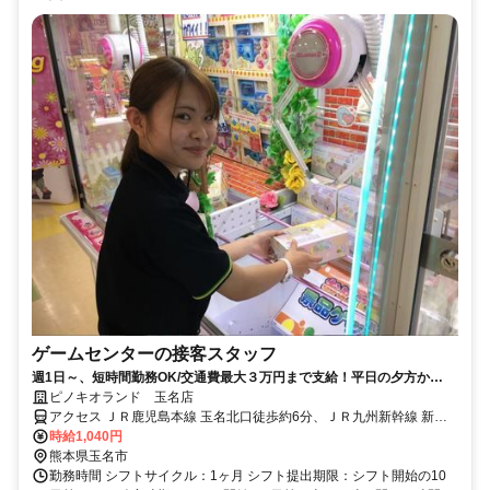
ゲームセンターの接客スタッフ
週1日～、短時間勤務OK/交通費最大３万円まで支給！平日の夕方か
ら、、Wワークも大歓迎♪
ピノキオランド 玉名店
アクセス ＪＲ鹿児島本線 玉名北口徒歩約6分、ＪＲ九州新幹線 新玉
名南口徒歩約38分、ＪＲ鹿児島本線 肥後伊倉徒歩約52分
時給1,040円
熊本県玉名市
勤務時間 シフトサイクル：1ヶ月 シフト提出期限：シフト開始の10