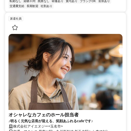
転勤なし
経験不問
残業なし
研修あり
賞与あり
ブランクOK
育休あり
交通費支給
長期歓迎
社割あり
派遣社員
オシャレなカフェのホール担当者
♪明るく元気な店長が迎える、笑顔あふれるcafeです♪
株式会社アイエヌジー<玉名市>