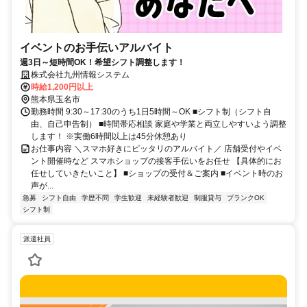
イベントのお手伝いアルバイト
週3日～短時間OK！希望シフト調整します！
株式会社九州情報システム
時給1,200円以上
熊本県玉名市
勤務時間 9:30～17:30のうち1日5時間～OK ■シフト制（シフト自
由、自己申告制） ■時間帯応相談 家庭や学業と両立しやすいよう調整
します！ ※実働6時間以上は45分休憩あり
お仕事内容 ＼スマホ好きにピッタリのアルバイト／ 店舗受付やイベ
ント開催時など スマホショップの接客手伝いをお任せ 【具体的にお
任せしていきたいこと】 ■ショップの受付＆ご案内 ■イベント時のお
声が...
急募
シフト自由
学歴不問
学生歓迎
未経験者歓迎
制服貸与
ブランクOK
シフト制
派遣社員