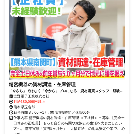
精密機器の資材調達・在庫管理
「今さら」ではなく「今から」プロになる 資材購買スタッフ 経験不
問 資格取得支援と破格の待遇。
吉野電子工業株式会社
月給180,000円以上
熊本県玉名郡
勤務時間 8：00〜17：00 実働8時間／休憩60分
仕事内容 精密機器の資材調達・在庫管理 ＜正社員＞ の募集 【完全土
日休みの正社員】 もっと自分の時間や家族との生活を大切にしたい
方へ。 前年実績「賞与5ヶ月分」「大幅昇給」の地元安定企業で、 心
にゆ...