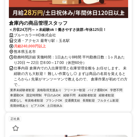
倉庫内の商品管理スタッフ
＜月収24万円～＞未経験ok！働きやすさ抜群♪年休125日！
ブルーカラーHD株式会社
交通・アクセス 最寄り駅：玉名駅
月給240,000円以上
熊本県玉名市
勤務時間詳細 実働時間：1日あたり8時間 平均勤務日数：1ヶ月あた
り20日 〜 22日 ⏰8:00～17:00（休憩60分）
仕事内容 倉庫内での入出庫管理と在庫管理全般を お任せします。 未
経験の方も大歓迎！ 難しい作業なし◎ まずは商品の名前を覚えると
ころから♪ 先輩がマンツーマンで教えるので、 倉庫作業が初めての方
で...
業界未経験者歓迎
資格取得支援あり
フリーター歓迎
バイク通勤OK
学歴不問
車通勤OK
固定時間制
平日のみOK
経験不問
未経験者歓迎
経験者歓迎
残業なし
有資格者歓迎
ブランクOK
交通費支給
長期歓迎
フルタイム歓迎
長期休暇あり
ピアスOK
土日祝休み
正社員