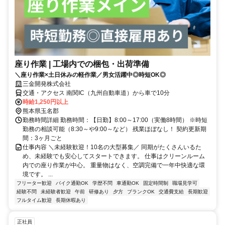
座り作業 | 工場内での梱包・出荷準備
＼座り作業×土日休みの軽作業／男女活躍中◎時短OK◎
三金開発株式会社
交通・アクセス 南関IC（九州自動車道）から車で10分
時給1,250円以上
熊本県玉名郡
勤務時間詳細 勤務時間：【日勤】8:00～17:00（実働8時間） ※時短
勤務の相談可能（8:30～や9:00～など） 残業ほぼなし！ 契約更新期
間：3ヶ月ごと
仕事内容 ＼未経験歓迎！10名の大型募集／ 同期がたくさんいるた
め、未経験でも安心してスタートできます。 仕事はクリーンルーム
内での座り作業が中心。 重量物はなく、空調完備で一年中快適な環
境です。 ...
フリーター歓迎
バイク通勤OK
学歴不問
車通勤OK
固定時間制
職場見学可
経験不問
未経験者歓迎
午前
研修あり
夕方
ブランクOK
交通費支給
長期歓迎
フルタイム歓迎
長期休暇あり
正社員