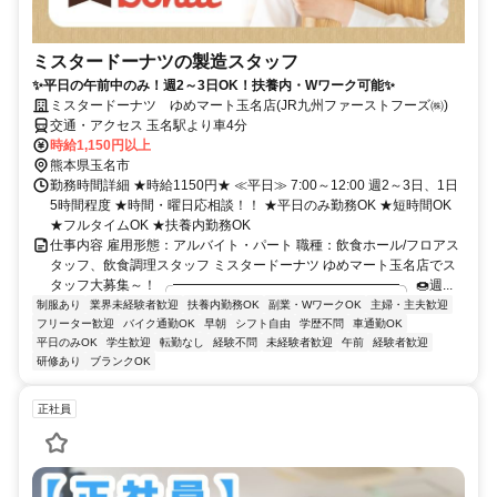
ミスタードーナツの製造スタッフ
✨平日の午前中のみ！週2～3日OK！扶養内・Wワーク可能✨
ミスタードーナツ ゆめマート玉名店(JR九州ファーストフーズ㈱)
交通・アクセス 玉名駅より車4分
時給1,150円以上
熊本県玉名市
勤務時間詳細 ★時給1150円★ ≪平日≫ 7:00～12:00 週2～3日、1日
5時間程度 ★時間・曜日応相談！！ ★平日のみ勤務OK ★短時間OK
★フルタイムOK ★扶養内勤務OK
仕事内容 雇用形態：アルバイト・パート 職種：飲食ホール/フロアス
タッフ、飲食調理スタッフ ミスタードーナツ ゆめマート玉名店でス
タッフ大募集～！ ╭━━━━━━━━━━━━━━━━━╮ 🍩週...
制服あり
業界未経験者歓迎
扶養内勤務OK
副業・WワークOK
主婦・主夫歓迎
フリーター歓迎
バイク通勤OK
早朝
シフト自由
学歴不問
車通勤OK
平日のみOK
学生歓迎
転勤なし
経験不問
未経験者歓迎
午前
経験者歓迎
研修あり
ブランクOK
正社員