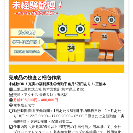
完成品の検査と梱包作業
未経験OK！充実の福利厚生◎出勤手当月5万円あり！/正熊本
三陽工業株式会社 熊本営業所(熊本県玉名市)
交通・アクセス 最寄り駅：玉名駅
月給195,000円～400,000円
熊本県玉名市
勤務時間詳細 実働時間：1日あたり8時間 平均勤務日数：1ヶ月あた
り18日 〜 22日 08:00～17:00 20:00～05:00 日勤または交替勤務 ・実
働8時間 ・休憩1時間 ・配属部署に...
仕事内容 ＼出勤率95％以上で5万円の手当付与／ 熊本県にて、会社
プロジェクトスタート！ 基本給大幅アップの高待遇にて、採用強化