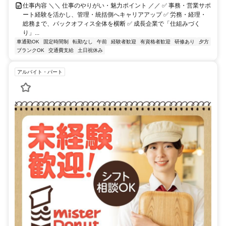
仕事内容 ＼＼ 仕事のやりがい・魅力ポイント ／／ ✅ 事務・営業サポ
ート経験を活かし、管理・統括側へキャリアアップ ✅ 労務・経理・
総務まで、バックオフィス全体を横断 ✅ 成長企業で「仕組みづく
り」...
車通勤OK
固定時間制
転勤なし
午前
経験者歓迎
有資格者歓迎
研修あり
夕方
ブランクOK
交通費支給
土日祝休み
アルバイト・パート