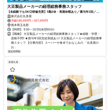
大豆製品メーカーの経理総務事務スタッフ
【未経験でもOK◎研修充実】5勤2休・長期休暇あり／賞与年3回／
FreeWi-Fi完備の安定成長企業！
株式会社丸美屋
月給186,000円～267,000円
熊本県玉名郡
【時間】 9:00～18:00(休憩60分)
【職種】 大豆製品メーカーの経理総務事務スタッフ★経験・学歴・
資格不問!! ★賞与年3回支給実績あり! 大豆製品メーカーの経理総務事
務スタッフ 【仕事内容】 スーパーや食卓でおなじみの 「丸美屋の
お...
固定時間制
派遣社員