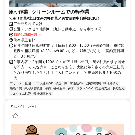
座り作業 | クリーンルームでの軽作業
＼座り作業×土日休みの軽作業／男女活躍中◎時短OK◎
三金開発株式会社
交通・アクセス 南関IC（九州自動車道）から車で10分
時給1,250円以上
熊本県玉名郡
勤務時間詳細 勤務時間：【日勤】8:00～17:00（実働8時間） ※時短
勤務の相談可能（8:30～や9:00～など） 残業ほぼなし！ 契約更新期
間：3ヶ月ごと
仕事内容 ＼5年間で100名近くが正社員へ登用／ 契約社員のまま将来
が不安… そんな方も、ここなら安心。 実際に毎年多くの方が正社員
となり 安定した生活を手に入れています。 ＼未経験歓迎！10名の
大...
フリーター歓迎
バイク通勤OK
学歴不問
車通勤OK
固定時間制
職場見学可
経験不問
未経験者歓迎
午前
研修あり
夕方
ブランクOK
交通費支給
長期歓迎
フルタイム歓迎
長期休暇あり
アルバイト・パート