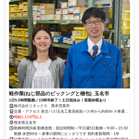
軽作業(ねじ部品のピックングと梱包)_玉名市
1日5.5時間勤務／15時半終了！土日祝休み！長期休暇あり
株式会社リネックス 熊本営業所
交通・アクセス 産交バス/玉名工業高校前バス停から約60m ※車通勤
OK ※無料駐車場あり
時給1,134円以上
熊本県玉名市
勤務時間詳細 勤務形態：固定時間制 ✅平日週5日勤務 ✅9:00～15:30
勤務 休憩60分 ✨家事の隙間にピッタリです 契約更新期間：1年