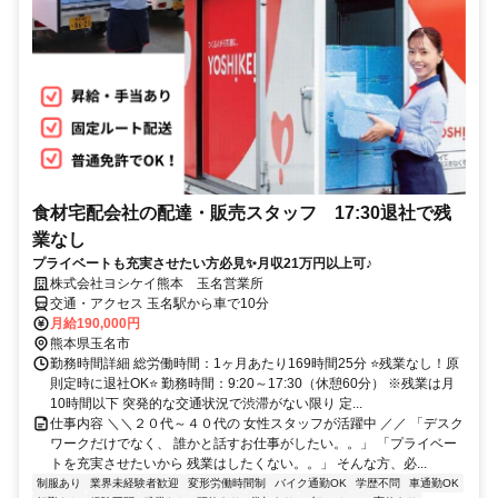
食材宅配会社の配達・販売スタッフ 17:30退社で残
業なし
プライベートも充実させたい方必見✨月収21万円以上可♪
株式会社ヨシケイ熊本 玉名営業所
交通・アクセス 玉名駅から車で10分
月給190,000円
熊本県玉名市
勤務時間詳細 総労働時間：1ヶ月あたり169時間25分 ⭐残業なし！原
則定時に退社OK⭐ 勤務時間：9:20～17:30（休憩60分） ※残業は月
10時間以下 突発的な交通状況で渋滞がない限り 定...
仕事内容 ＼＼２０代～４０代の 女性スタッフが活躍中 ／／ 「デスク
ワークだけでなく、 誰かと話すお仕事がしたい。。」 「プライベー
トを充実させたいから 残業はしたくない。。」 そんな方、必...
制服あり
業界未経験者歓迎
変形労働時間制
バイク通勤OK
学歴不問
車通勤OK