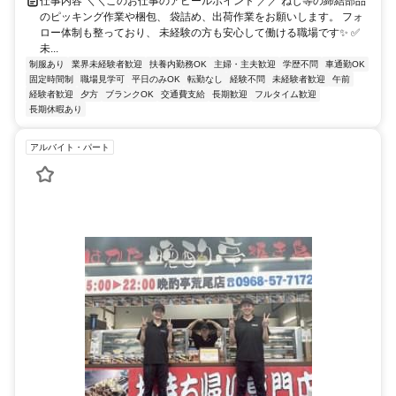
仕事内容 ＼＼このお仕事のアピールポイント ／／ ねじ等の締結部品
のピッキング作業や梱包、 袋詰め、出荷作業をお願いします。 フォ
ロー体制も整っており、 未経験の方も安心して働ける職場です✨ ✅
未...
制服あり
業界未経験者歓迎
扶養内勤務OK
主婦・主夫歓迎
学歴不問
車通勤OK
固定時間制
職場見学可
平日のみOK
転勤なし
経験不問
未経験者歓迎
午前
経験者歓迎
夕方
ブランクOK
交通費支給
長期歓迎
フルタイム歓迎
長期休暇あり
アルバイト・パート