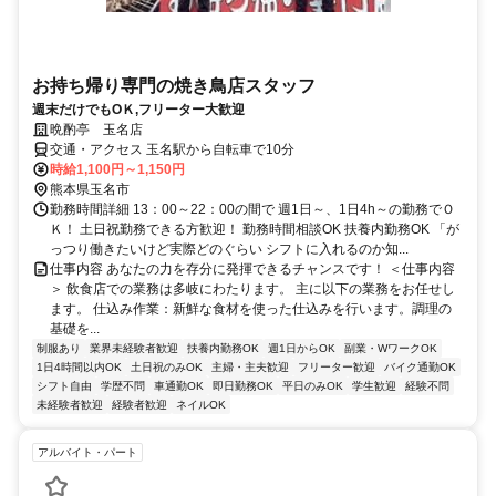
お持ち帰り専門の焼き鳥店スタッフ
週末だけでもOＫ,フリーター大歓迎
晩酌亭 玉名店
交通・アクセス 玉名駅から自転車で10分
時給1,100円～1,150円
熊本県玉名市
勤務時間詳細 13：00～22：00の間で 週1日～、1日4h～の勤務でＯ
Ｋ！ 土日祝勤務できる方歓迎！ 勤務時間相談OK 扶養内勤務OK 「が
っつり働きたいけど実際どのぐらい シフトに入れるのか知...
仕事内容 あなたの力を存分に発揮できるチャンスです！ ＜仕事内容
＞ 飲食店での業務は多岐にわたります。 主に以下の業務をお任せし
ます。 仕込み作業：新鮮な食材を使った仕込みを行います。調理の
基礎を...
制服あり
業界未経験者歓迎
扶養内勤務OK
週1日からOK
副業・WワークOK
1日4時間以内OK
土日祝のみOK
主婦・主夫歓迎
フリーター歓迎
バイク通勤OK
シフト自由
学歴不問
車通勤OK
即日勤務OK
平日のみOK
学生歓迎
経験不問
未経験者歓迎
経験者歓迎
ネイルOK
アルバイト・パート