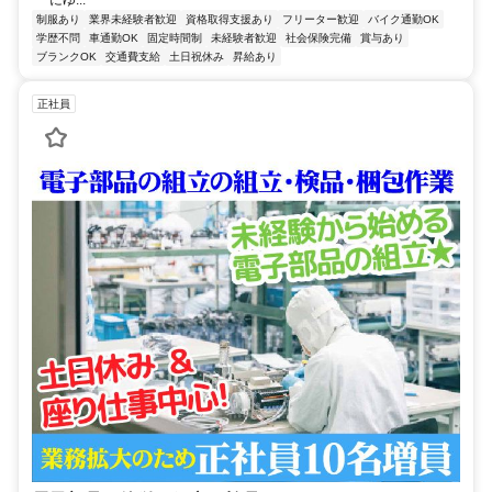
制服あり
業界未経験者歓迎
資格取得支援あり
フリーター歓迎
バイク通勤OK
学歴不問
車通勤OK
固定時間制
未経験者歓迎
社会保険完備
賞与あり
ブランクOK
交通費支給
土日祝休み
昇給あり
正社員