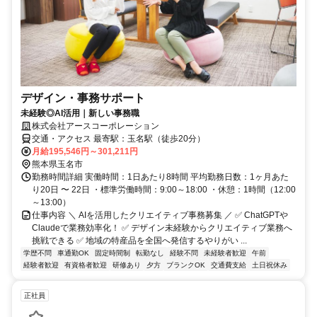
デザイン・事務サポート
未経験◎AI活用｜新しい事務職
株式会社アースコーポレーション
交通・アクセス 最寄駅：玉名駅（徒歩20分）
月給195,546円～301,211円
熊本県玉名市
勤務時間詳細 実働時間：1日あたり8時間 平均勤務日数：1ヶ月あた
り20日 〜 22日 ・標準労働時間：9:00～18:00 ・休憩：1時間（12:00
～13:00）
仕事内容 ＼ AIを活用したクリエイティブ事務募集 ／ ✅ ChatGPTや
Claudeで業務効率化！ ✅ デザイン未経験からクリエイティブ業務へ
挑戦できる ✅ 地域の特産品を全国へ発信するやりがい ...
学歴不問
車通勤OK
固定時間制
転勤なし
経験不問
未経験者歓迎
午前
経験者歓迎
有資格者歓迎
研修あり
夕方
ブランクOK
交通費支給
土日祝休み
正社員