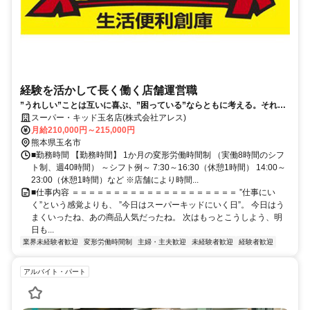
経験を活かして長く働く店舗運営職
”うれしい”ことは互いに喜ぶ、”困っている”ならともに考える。それが
当社での働き方です。
スーパー・キッド玉名店(株式会社アレス)
月給210,000円～215,000円
熊本県玉名市
■勤務時間 【勤務時間】 1か月の変形労働時間制 （実働8時間のシフ
ト制、週40時間） ～シフト例～ 7:30～16:30（休憩1時間） 14:00～
23:00（休憩1時間）など ※店舗により時間...
■仕事内容 ＝＝＝＝＝＝＝＝＝＝＝＝＝＝＝＝＝＝＝＝ ”仕事にい
く”という感覚よりも、 ”今日はスーパーキッドにいく日”。 今日はう
まくいったね、あの商品人気だったね。 次はもっとこうしよう、明
日も...
業界未経験者歓迎
変形労働時間制
主婦・主夫歓迎
未経験者歓迎
経験者歓迎
アルバイト・パート