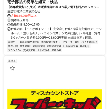
電子部品の簡単な組立・検品
【昨年度賞与5ヶ月分】冷暖房完備の座り作業／電子部品のコツコツ組
立・検査／賞与5ヶ月・土日休み
吉野電子工業株式会社
月給184,000円以上
熊本県玉名郡
勤務時間 8:00〜17:00
仕事内容 【ここがポイント！】 完全座り仕事×冷暖房完備のクリーン
ルーム！ 重いものナシ・ライン作業ナシで体に優しい 高待遇：賞与
5.0ヶ月分／昇給月9,000円〜13,600円実績 未経験歓迎：同期...
制服あり
業界未経験者歓迎
資格取得支援あり
フリーター歓迎
バイク通勤OK
学歴不問
車通勤OK
固定時間制
未経験者歓迎
社会保険完備
賞与あり
ブランクOK
交通費支給
土日祝休み
昇給あり
正社員