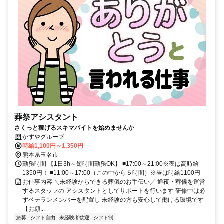
葬祭アシスタント
さくっと稼げるスキマバイトを始めませんか
かずやグループ
時給1,100円～1,350円
熊本県玉名市
勤務時間 【1日3h～短時間勤務OK】 ■17:00～21:00※夜は高時給
1350円！ ■11:00～17:00（この中から５時間）※昼は時給1100円
お仕事内容 ＼未経験からできる葬儀のお手伝い／ 通夜・葬儀を運営
するスタッフの アシスタントとしてサポートを行います 研修中は必
ずベテランメンバーを配置し 未経験の方も安心して働ける環境です
【お願...
急募
シフト自由
未経験者歓迎
シフト制