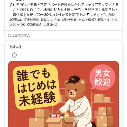
仕事内容 ✅事務・営業サポート経験を活かしてキャリアアップ ✅ふる
さと納税を通じて、地域の魅力を全国に発信 ✅学歴不問！成長意欲と
責任感を重視 ✅20〜30代の女性が多数活躍中◎ ◤ふるさと”に貢献...
車通勤OK
固定時間制
転勤なし
午前
経験者歓迎
有資格者歓迎
研修あり
夕方
ブランクOK
交通費支給
土日祝休み
同じ企業の求人
派遣社員