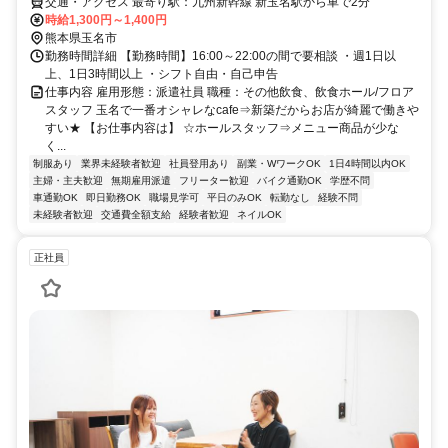
交通・アクセス 最寄り駅：九州新幹線 新玉名駅から車で2分
時給1,300円～1,400円
熊本県玉名市
勤務時間詳細 【勤務時間】16:00～22:00の間で要相談 ・週1日以
上、1日3時間以上 ・シフト自由・自己申告
仕事内容 雇用形態：派遣社員 職種：その他飲食、飲食ホール/フロア
スタッフ 玉名で一番オシャレなcafe⇒新築だからお店が綺麗で働きや
すい★ 【お仕事内容は】 ☆ホールスタッフ⇒メニュー商品が少な
く...
制服あり
業界未経験者歓迎
社員登用あり
副業・WワークOK
1日4時間以内OK
主婦・主夫歓迎
無期雇用派遣
フリーター歓迎
バイク通勤OK
学歴不問
車通勤OK
即日勤務OK
職場見学可
平日のみOK
転勤なし
経験不問
未経験者歓迎
交通費全額支給
経験者歓迎
ネイルOK
正社員