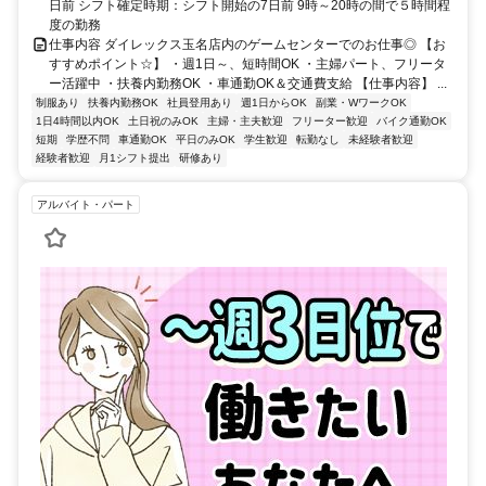
日前 シフト確定時期：シフト開始の7日前 9時～20時の間で５時間程
度の勤務
仕事内容 ダイレックス玉名店内のゲームセンターでのお仕事◎ 【お
すすめポイント☆】 ・週1日～、短時間OK ・主婦パート、フリータ
ー活躍中 ・扶養内勤務OK ・車通勤OK＆交通費支給 【仕事内容】 ...
制服あり
扶養内勤務OK
社員登用あり
週1日からOK
副業・WワークOK
1日4時間以内OK
土日祝のみOK
主婦・主夫歓迎
フリーター歓迎
バイク通勤OK
短期
学歴不問
車通勤OK
平日のみOK
学生歓迎
転勤なし
未経験者歓迎
経験者歓迎
月1シフト提出
研修あり
アルバイト・パート