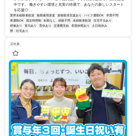
中です。 働きやすい環境と充実の待遇で、あなたの新しいスタート
を応援◎ ...
業界未経験者歓迎
無期雇用派遣
資格取得支援あり
バイク通勤OK
学歴不問
車通勤OK
固定時間制
転勤なし
経験不問
未経験者歓迎
住宅手当あり
研修あり
賞与あり
育休あり
交通費支給
長期休暇あり
土日祝休み
寮・社宅あり
正社員