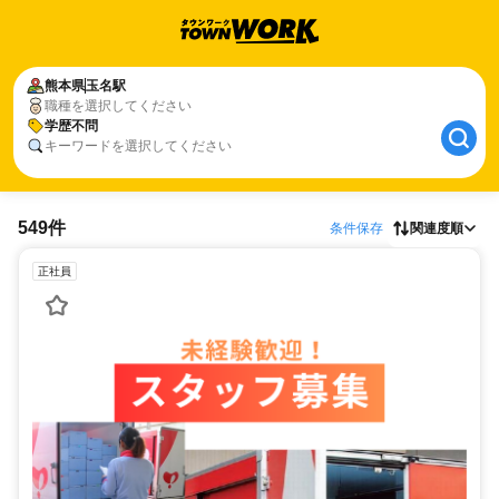
熊本県
玉名駅
職種を選択してください
学歴不問
キーワードを選択してください
549件
条件保存
関連度順
正社員