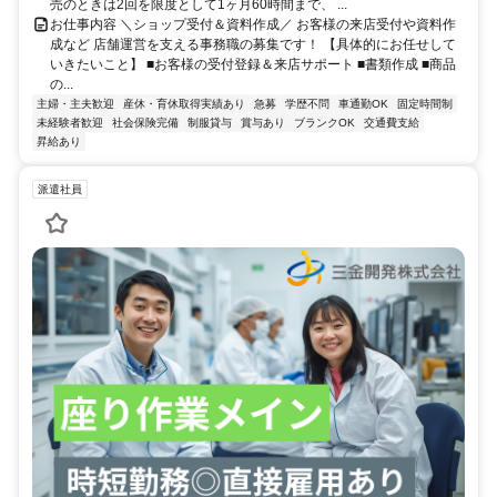
売のときは2回を限度として1ヶ月60時間まで、 ...
お仕事内容 ＼ショップ受付＆資料作成／ お客様の来店受付や資料作
成など 店舗運営を支える事務職の募集です！ 【具体的にお任せして
いきたいこと】 ■お客様の受付登録＆来店サポート ■書類作成 ■商品
の...
主婦・主夫歓迎
産休・育休取得実績あり
急募
学歴不問
車通勤OK
固定時間制
未経験者歓迎
社会保険完備
制服貸与
賞与あり
ブランクOK
交通費支給
昇給あり
派遣社員