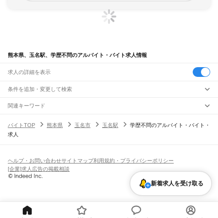
熊本県、玉名駅、学歴不問のアルバイト・バイト求人情報
求人の詳細を表示
条件を追加・変更して検索
市区町村を追加・変更
関連キーワード
完全在宅ワーク 全国
シール貼り 在宅
現在地周辺
ガチャガチャ
犬カフェ
熊本県
駅を追加・変更
バイトTOP
熊本県
玉名市
玉名駅
学歴不問のアルバイト・バイト・
熊本県
すべて
求人
熊本市
すべて
職種を追加・変更
JR鹿児島本線(博多～八代)
中央区
東区
西区
南区
北区
荒尾駅
南荒尾駅
長洲駅
大野下駅
玉名駅
肥後伊倉駅
木葉駅
田原坂駅
植木駅
西里駅
飲食・フードサービス
八代市
人吉市
荒尾市
水俣市
玉名市
山鹿市
菊池市
宇土市
上天草市
宇城市
阿蘇市
特徴を追加・変更
崇城大学前駅
上熊本駅
熊本駅
西熊本駅
川尻駅
富合駅
宇土駅
松橋駅
小川駅
有佐駅
飲食・フードサービス
すべて
ヘルプ・お問い合わせ
サイトマップ
利用規約・プライバシーポリシー
天草市
合志市
植木町
下益城郡
玉名郡
菊池郡
阿蘇郡
上益城郡
八代郡
葦北郡
千丁駅
新八代駅
八代駅
ホールスタッフ
キッチンスタッフ
皿洗い・洗い場
精肉・鮮魚加工
給食調理
人気
[企業]求人広告の掲載相談
球磨郡
天草郡
雇用形態を追加・変更
パン屋（ベーカリー）
フードカウンター販売員
バー（BAR）・バーテンダー
日払いOK
高校生歓迎
学生歓迎
深夜の仕事
髪型・髪色自由
ひげOK
ネイルOK
阿蘇高原線
飲食店補助（開店・閉店準備）
飲食店（店長・マネージャー）
新着求人を受け取る
ピアスOK
アルバイト・パート
履歴書不要
オープニングスタッフ
留学生・外国人活躍中
熊本駅
平成駅
南熊本駅
新水前寺駅
水前寺駅
東海学園前駅
竜田口駅
武蔵塚駅
都道府県を変更
営業・販売
勤務期間
正社員
光の森駅
三里木駅
原水駅
肥後大津駅
瀬田駅
立野駅
赤水駅
市ノ川駅
内牧駅
阿蘇駅
営業・販売
すべて
短期
契約社員
単発・1日OK
長期
期間限定（春夏冬休み等）
いこいの村駅
宮地駅
波野駅
滝水駅
営業
テレフォンアポインター（テレアポ）
ルートセールス
コンビニ
シフト
派遣社員
三角線（あまくさみすみ線）
フードカウンター販売員
アパレル
家電量販店・携帯販売（携帯ショップ）
土日祝のみOK
業務委託
平日のみOK
週1日からOK
週2・3日からOK
週4日以上OK