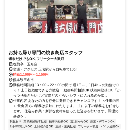
お持ち帰り専門の焼き鳥店スタッフ
週末だけでもOＫ,フリーター大歓迎
晩酌亭 玉名店
交通・アクセス 玉名駅から自転車で10分
時給1,100円～1,150円
熊本県玉名市
勤務時間詳細 13：00～22：00の間で 週1日～、1日4h～の勤務でＯ
Ｋ！ 土日祝勤務できる方歓迎！ 勤務時間相談OK 扶養内勤務OK 「が
っつり働きたいけど実際どのぐらい シフトに入れるのか知...
仕事内容 あなたの力を存分に発揮できるチャンスです！ ＜仕事内容
＞ 飲食店での業務は多岐にわたります。 主に以下の業務をお任せし
ます。 仕込み作業：新鮮な食材を使った仕込みを行います。調理の
基礎を...
制服あり
業界未経験者歓迎
扶養内勤務OK
週1日からOK
副業・WワークOK
1日4時間以内OK
土日祝のみOK
主婦・主夫歓迎
フリーター歓迎
バイク通勤OK