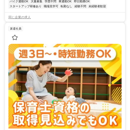
バイク通勤OK
大量募集
学歴不問
車通勤OK
即日勤務OK
スタートアップ研修あり
職場見学可
転勤なし
経験不問
未経験者歓迎
同じ企業の求人
派遣社員