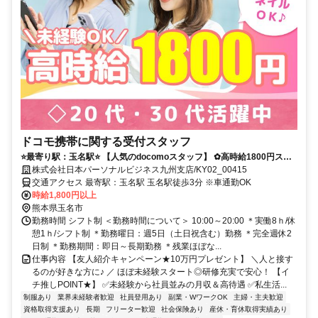
ドコモ携帯に関する受付スタッフ
⭐️最寄り駅：玉名駅⭐️ 【人気のdocomoスタッフ】 ✿高時給1800円スタ
ート！ ✿未経験スタッフが多数活躍中 ✿充実の研修制度で安心♪
株式会社日本パーソナルビジネス九州支店/KY02_00415
交通アクセス 最寄駅：玉名駅 玉名駅徒歩3分 ※車通勤OK
時給1,800円以上
熊本県玉名市
勤務時間 シフト制 ＜勤務時間について＞ 10:00～20:00 ＊実働8ｈ/休
憩1ｈ/シフト制 ＊勤務曜日：週5日（土日祝含む）勤務 ＊完全週休2
日制 ＊勤務期間：即日～長期勤務 ＊残業ほぼな...
仕事内容 【友人紹介キャンペーン★10万円プレゼント】 ＼人と接す
るのが好きな方に♪ ／ ほぼ未経験スタート◎研修充実で安心！ 【イ
チ推しPOINT★】 ✅未経験から社員並みの月収＆高待遇 ✅私生活...
制服あり
業界未経験者歓迎
社員登用あり
副業・WワークOK
主婦・主夫歓迎
資格取得支援あり
長期
フリーター歓迎
社会保険あり
産休・育休取得実績あり