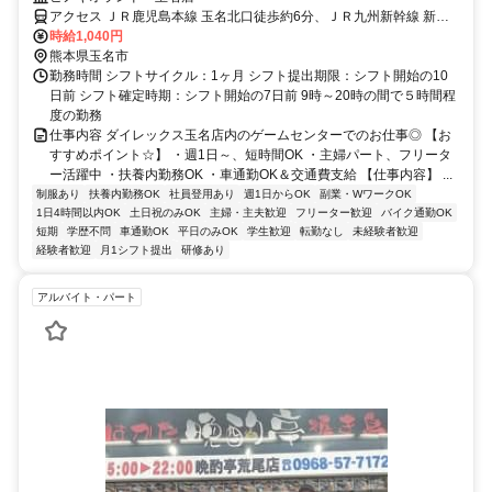
アクセス ＪＲ鹿児島本線 玉名北口徒歩約6分、ＪＲ九州新幹線 新玉
名南口徒歩約38分、ＪＲ鹿児島本線 肥後伊倉徒歩約52分
時給1,040円
熊本県玉名市
勤務時間 シフトサイクル：1ヶ月 シフト提出期限：シフト開始の10
日前 シフト確定時期：シフト開始の7日前 9時～20時の間で５時間程
度の勤務
仕事内容 ダイレックス玉名店内のゲームセンターでのお仕事◎ 【お
すすめポイント☆】 ・週1日～、短時間OK ・主婦パート、フリータ
ー活躍中 ・扶養内勤務OK ・車通勤OK＆交通費支給 【仕事内容】 ...
制服あり
扶養内勤務OK
社員登用あり
週1日からOK
副業・WワークOK
1日4時間以内OK
土日祝のみOK
主婦・主夫歓迎
フリーター歓迎
バイク通勤OK
短期
学歴不問
車通勤OK
平日のみOK
学生歓迎
転勤なし
未経験者歓迎
経験者歓迎
月1シフト提出
研修あり
アルバイト・パート