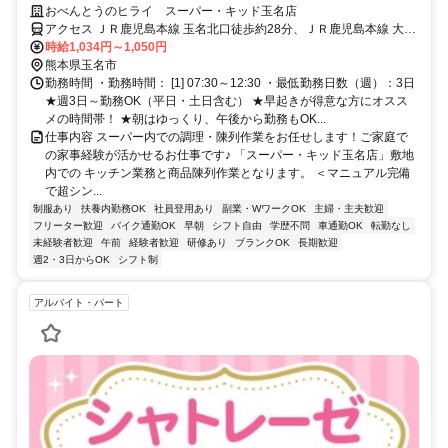
経験からのスタートでも安心◎
おべんとうのヒライ スーパー・キッド玉名店
アクセス ＪＲ鹿児島本線 玉名北口徒歩約28分、ＪＲ鹿児島本線 大野
下北口徒歩約36分、ＪＲ九州新幹線 新玉名南口徒歩約66分
時給1,034円～1,050円
熊本県玉名市
勤務時間 ・勤務時間： [1] 07:30～12:30 ・最低勤務日数（週）：3日
★週3日～勤務OK（平日・土日含む） ★早起きが得意な方にオスス
メの時間帯！ ★朝はゆっくり、午後から勤務もOK...
仕事内容 スーパー内での調理・陳列作業をお任せします！ご家庭で
の家事経験が活かせるお仕事です♪ 「スーパー・キッド玉名店」敷地
内での キッチン業務と商品陳列作業となります。 ＜マニュアル完備
で超シン...
制服あり
扶養内勤務OK
社員登用あり
副業・WワークOK
主婦・主夫歓迎
フリーター歓迎
バイク通勤OK
早朝
シフト自由
学歴不問
車通勤OK
転勤なし
未経験者歓迎
午前
経験者歓迎
研修あり
ブランクOK
長期歓迎
週2・3日からOK
シフト制
アルバイト・パート