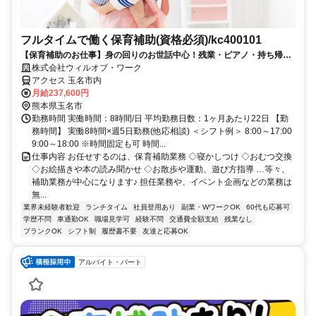
フルタイムで働く保育補助(資格必須)/kc400101
【保育補助のお仕事】身の回りのお世話中心！残業・ピアノ・持ち帰り
仕事なし♪【平日のみも可能！】
株式会社ウィルオブ・ワーク
アクセス 玉名市内
月給237,600円
熊本県玉名市
勤務時間 実働時間：8時間/日 平均勤務日数：1ヶ月あたり22日 【勤
務時間】 実働8時間×週5日勤務(他応相談) ＜シフト例＞ 8:00～17:00
9:00～18:00 ※時間固定も可 時間...
仕事内容 お任せするのは、保育補助業務 ◇寝かしつけ ◇おむつ交換
◇お絵描きや本の読み聞かせ ◇お散歩や運動、遊び方指導 …等々、
補助業務が中心になります♪ 担任業務や、イベント企画などの業務は
無...
業界未経験者歓迎
ランチタイム
社員登用あり
副業・WワークOK
60代も応募可
学歴不問
車通勤OK
職場見学可
経験不問
交通費全額支給
残業なし
ブランクOK
シフト制
履歴書不要
友達と応募OK
アルバイト・パート