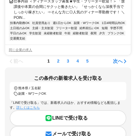
仕事内容 ＜ディナースタッフ募集★学生・フリーター歓迎！＞ 「放
課後や本業の合間にサクッと働きたい」 「せっかくなら深夜手当で
しっかり稼ぎたい」 ⇒そんな方に◎人気のディナー帯勤務です！ ＼
POIN...
扶養内勤務OK
社員登用あり
週1日からOK
副業・WワークOK
1日4時間以内OK
土日祝のみOK
主婦・主夫歓迎
フリーター歓迎
給料前払いOK
短期
学歴不問
平日のみOK
学生歓迎
未経験者歓迎
午前
経験者歓迎
夜間
夕方
ブランクOK
交通費支給
同じ企業の求人
前へ
次へ
1
2
3
4
5
この条件の新着求人を受け取る
熊本県 / 玉名駅
副業・WワークOK
「LINEで受け取る」では、新着求人のほか、おすすめ情報なども配信しま
す。
詳しくはこちら
LINEで受け取る
メールで受け取る