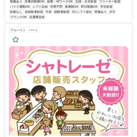
制服あり
扶養内勤務OK
副業・WワークOK
主婦・主夫歓迎
フリーター歓迎
バイク通勤OK
シフト自由
学歴不問
車通勤OK
即日勤務OK
学生歓迎
転勤なし
未経験者歓迎
午前
経験者歓迎
月1シフト提出
研修あり
夕方
ブランクOK
交通費支給
アルバイト・パート