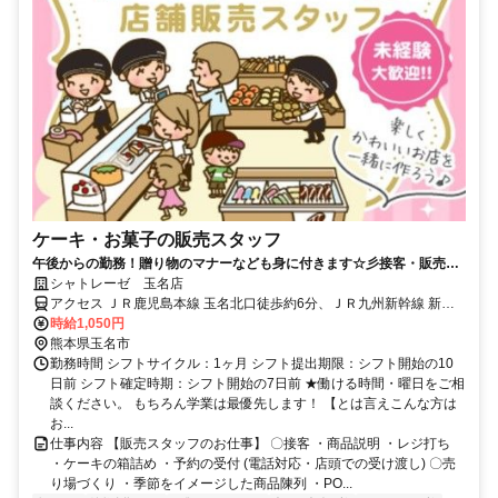
ケーキ・お菓子の販売スタッフ
午後からの勤務！贈り物のマナーなども身に付きます☆彡接客・販売の
お仕事♪
シャトレーゼ 玉名店
アクセス ＪＲ鹿児島本線 玉名北口徒歩約6分、ＪＲ九州新幹線 新玉
名南口徒歩約36分、ＪＲ鹿児島本線 肥後伊倉徒歩約51分 玉名駅(JR
時給1,050円
在来線)6分
熊本県玉名市
勤務時間 シフトサイクル：1ヶ月 シフト提出期限：シフト開始の10
日前 シフト確定時期：シフト開始の7日前 ★働ける時間・曜日をご相
談ください。 もちろん学業は最優先します！ 【とは言えこんな方は
お...
仕事内容 【販売スタッフのお仕事】 〇接客 ・商品説明 ・レジ打ち
・ケーキの箱詰め ・予約の受付 (電話対応・店頭での受け渡し) 〇売
り場づくり ・季節をイメージした商品陳列 ・PO...