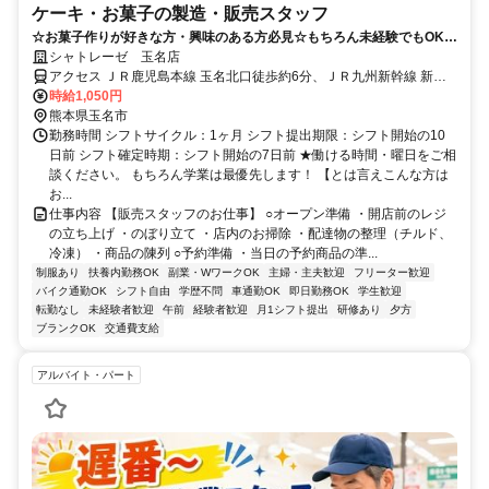
ケーキ・お菓子の製造・販売スタッフ
☆お菓子作りが好きな方・興味のある方必見☆もちろん未経験でもOK！
素敵なお菓子に囲まれてお仕事◎
シャトレーゼ 玉名店
アクセス ＪＲ鹿児島本線 玉名北口徒歩約6分、ＪＲ九州新幹線 新玉
名南口徒歩約36分、ＪＲ鹿児島本線 肥後伊倉徒歩約51分 玉名駅(JR
時給1,050円
在来線)6分
熊本県玉名市
勤務時間 シフトサイクル：1ヶ月 シフト提出期限：シフト開始の10
日前 シフト確定時期：シフト開始の7日前 ★働ける時間・曜日をご相
談ください。 もちろん学業は最優先します！ 【とは言えこんな方は
お...
仕事内容 【販売スタッフのお仕事】 ○オープン準備 ・開店前のレジ
の立ち上げ ・のぼり立て ・店内のお掃除 ・配達物の整理（チルド、
冷凍） ・商品の陳列 ○予約準備 ・当日の予約商品の準...
制服あり
扶養内勤務OK
副業・WワークOK
主婦・主夫歓迎
フリーター歓迎
バイク通勤OK
シフト自由
学歴不問
車通勤OK
即日勤務OK
学生歓迎
転勤なし
未経験者歓迎
午前
経験者歓迎
月1シフト提出
研修あり
夕方
ブランクOK
交通費支給
アルバイト・パート