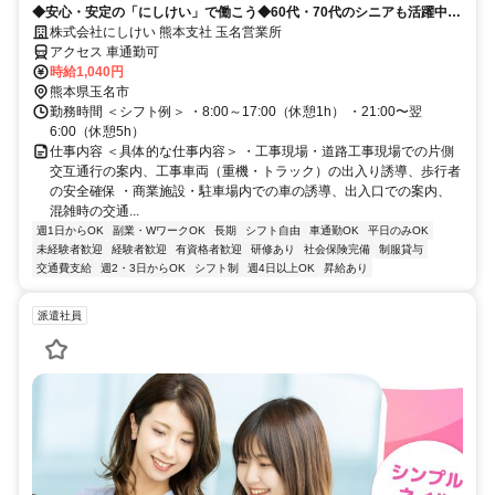
◆安心・安定の「にしけい」で働こう◆60代・70代のシニアも活躍中！
週1日〜の勤務OK◆シフト希望制◎警備未経験者も歓迎！屋内業務主体
株式会社にしけい 熊本支社 玉名営業所
の施設警備募集！働く時間や場所の相談もお気軽に◎
アクセス 車通勤可
時給1,040円
熊本県玉名市
勤務時間 ＜シフト例＞ ・8:00～17:00（休憩1h） ・21:00〜翌
6:00（休憩5h）
仕事内容 ＜具体的な仕事内容＞ ・工事現場・道路工事現場での片側
交互通行の案内、工事車両（重機・トラック）の出入り誘導、歩行者
の安全確保 ・商業施設・駐車場内での車の誘導、出入口での案内、
混雑時の交通...
週1日からOK
副業・WワークOK
長期
シフト自由
車通勤OK
平日のみOK
未経験者歓迎
経験者歓迎
有資格者歓迎
研修あり
社会保険完備
制服貸与
交通費支給
週2・3日からOK
シフト制
週4日以上OK
昇給あり
派遣社員