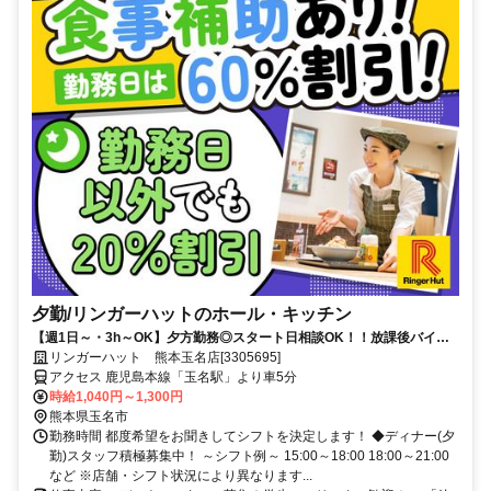
夕勤/リンガーハットのホール・キッチン
【週1日～・3h～OK】夕方勤務◎スタート日相談OK！！放課後バイト
やWワークに◎髪型・髪色自由／食事補助あり
リンガーハット 熊本玉名店[3305695]
アクセス 鹿児島本線「玉名駅」より車5分
時給1,040円～1,300円
熊本県玉名市
勤務時間 都度希望をお聞きしてシフトを決定します！ ◆ディナー(夕
勤)スタッフ積極募集中！ ～シフト例～ 15:00～18:00 18:00～21:00
など ※店舗・シフト状況により異なります...