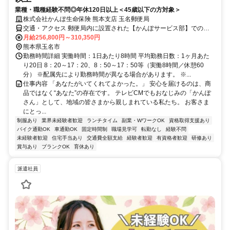
業種・職種経験不問◎年休120日以上＜45歳以下の方対象＞
株式会社かんぽ生命保険 熊本支店 玉名郵便局
交通・アクセス 郵便局内に設置された【かんぽサービス部】での勤
務となります
月給256,800円～310,350円
熊本県玉名市
勤務時間詳細 実働時間：1日あたり8時間 平均勤務日数：1ヶ月あた
り20日 8：20～17：20、8：50～17：50等（実働8時間／休憩60
分） ※配属先により勤務時間が異なる場合があります。 ※...
仕事内容 「あなたがいてくれてよかった。」 安心を届けるのは、商
品ではなく“あなた”の存在です。 テレビCMでもおなじみの「かんぽ
さん」として、地域の皆さまから親しまれている私たち。 お客さま
にとっ...
制服あり
業界未経験者歓迎
ランチタイム
副業・WワークOK
資格取得支援あり
バイク通勤OK
車通勤OK
固定時間制
職場見学可
転勤なし
経験不問
未経験者歓迎
住宅手当あり
交通費全額支給
経験者歓迎
有資格者歓迎
研修あり
賞与あり
ブランクOK
育休あり
派遣社員