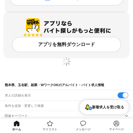
アプリを無料ダウンロード
熊本県、玉名駅、副業・WワークOKのアルバイト・バイト求人情報
求人の詳細を表示
条件を追加・変更して検索
新着求人を受け取る
市区町村を追加・変更
関連キーワード
完全在宅ワーク 全国
シール貼り 在宅
現在地周辺
ガチャガチャ
犬カフェ
熊本県
駅を追加・変更
バイトTOP
熊本県
玉名市
玉名駅
副業・WワークOKのアルバイ
熊本県
すべて
ホーム
マイリスト
メッセージ
マイページ