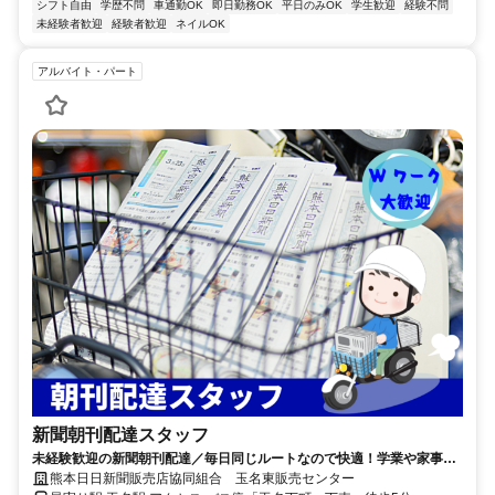
シフト自由
学歴不問
車通勤OK
即日勤務OK
平日のみOK
学生歓迎
経験不問
未経験者歓迎
経験者歓迎
ネイルOK
アルバイト・パート
新聞朝刊配達スタッフ
未経験歓迎の新聞朝刊配達／毎日同じルートなので快適！学業や家事と
の両立やWワークにもぴったりなお仕事！
熊本日日新聞販売店協同組合 玉名東販売センター