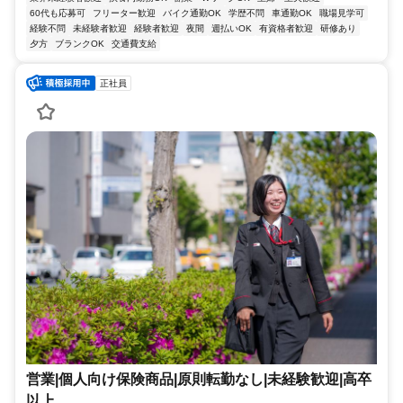
60代も応募可
フリーター歓迎
バイク通勤OK
学歴不問
車通勤OK
職場見学可
経験不問
未経験者歓迎
経験者歓迎
夜間
週払いOK
有資格者歓迎
研修あり
夕方
ブランクOK
交通費支給
正社員
営業|個人向け保険商品|原則転勤なし|未経験歓迎|高卒
以上