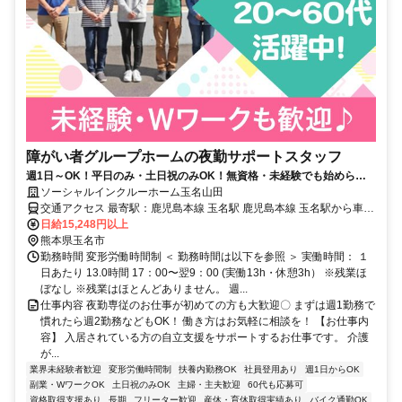
障がい者グループホームの夜勤サポートスタッフ
週1日～OK！平日のみ・土日祝のみOK！無資格・未経験でも始められ
ます。目の前の人に喜んでいただくことに、一生懸命になれる仕事で
ソーシャルインクルーホーム玉名山田
す。
交通アクセス 最寄駅：鹿児島本線 玉名駅 鹿児島本線 玉名駅から車6
分 玉名バイパスから車1分 「セブンイレブン玉名山田店様」から徒歩
日給15,248円以上
2分
熊本県玉名市
勤務時間 変形労働時間制 ＜ 勤務時間は以下を参照 ＞ 実働時間： １
日あたり 13.0時間 17：00〜翌9：00 (実働13h・休憩3h） ※残業ほ
ぼなし ※残業はほとんどありません。 週...
仕事内容 夜勤専従のお仕事が初めての方も大歓迎〇 まずは週1勤務で
慣れたら週2勤務などもOK！ 働き方はお気軽に相談を！ 【お仕事内
容】 入居されている方の自立支援をサポートするお仕事です。 介護
が...
業界未経験者歓迎
変形労働時間制
扶養内勤務OK
社員登用あり
週1日からOK
副業・WワークOK
土日祝のみOK
主婦・主夫歓迎
60代も応募可
資格取得支援あり
長期
フリーター歓迎
産休・育休取得実績あり
バイク通勤OK