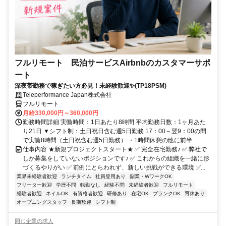
フルリモート 民泊サービスAirbnbのカスタマーサポ
ート
深夜帯勤務で稼ぎたい方必見！未経験歓迎✨(TP18PSM)
Teleperformance Japan株式会社
フルリモート
月給330,000円～360,000円
勤務時間詳細 実働時間：1日あたり8時間 平均勤務日数：1ヶ月あた
り21日 ▼シフト制：土日祝日含む週5日勤務 17：00～翌9：00の間
で実働8時間（土日祝含む週5日勤務） ・1時間休憩の他に前半...
仕事内容 ★新規プロジェクトスタート★ ✅ 完全在宅勤務♪ ✅ 弊社で
しか募集をしていないポジションです♪ ✅ これからの組織を一緒に形
づくるやりがい ✅ 前例にとらわれず、新しい挑戦ができる環境 ✅...
業界未経験者歓迎
ランチタイム
社員登用あり
副業・WワークOK
フリーター歓迎
学歴不問
転勤なし
経験不問
未経験者歓迎
フルリモート
経験者歓迎
ネイルOK
有資格者歓迎
研修あり
在宅OK
ブランクOK
育休あり
オープニングスタッフ
長期歓迎
シフト制
同じ企業の求人