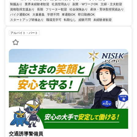
制服あり
業界未経験者歓迎
社員登用あり
副業・WワークOK
主婦・主夫歓迎
資格取得支援あり
長期
フリーター歓迎
社会保険あり
産休・育休取得実績あり
バイク通勤OK
大量募集
学歴不問
車通勤OK
即日勤務OK
スタートアップ研修あり
職場見学可
転勤なし
経験不問
未経験者歓迎
アルバイト・パート
交通誘導警備員