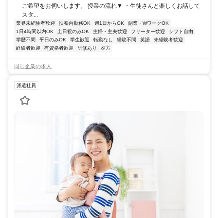
ご希望をお伺いします。 授業の流れ▼ ・生徒さんと楽しくお話して
スタ...
業界未経験者歓迎
扶養内勤務OK
週1日からOK
副業・WワークOK
1日4時間以内OK
土日祝のみOK
主婦・主夫歓迎
フリーター歓迎
シフト自由
学歴不問
平日のみOK
学生歓迎
転勤なし
経験不問
英語
未経験者歓迎
経験者歓迎
有資格者歓迎
研修あり
夕方
同じ企業の求人
派遣社員