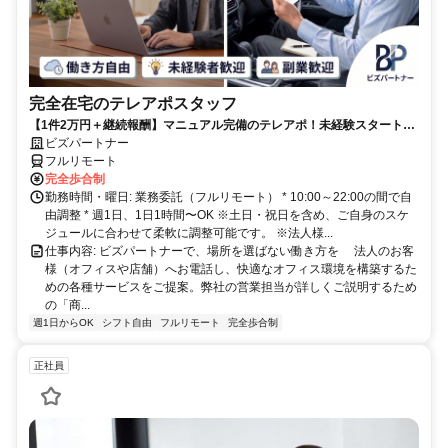
完全在宅のテレアポスタッフ
【1件2万円＋継続報酬】マニュアル完備のテレアポ！未経験スタートの
副業スタッフ活躍中／丁寧なフォロー体制あり
ビズパートナー
フルリモート
完全歩合制
勤務時間・曜日: 業務委託（フルリモート） * 10:00～22:00の間で自
由調整 * 週1日、1日1時間〜OK ※土日・祝日を含め、ご自身のスケ
ジュールに合わせて柔軟に調整可能です。 ※法人様...
仕事内容: ビズパートナーで、場所を選ばない働き方を 法人のお客
様（オフィスや店舗）へお電話し、快適なオフィス環境を構築するた
めの各種サービスをご提案。弊社の営業担当が詳しくご説明するため
の「商...
週1日からOK
シフト自由
フルリモート
完全歩合制
正社員