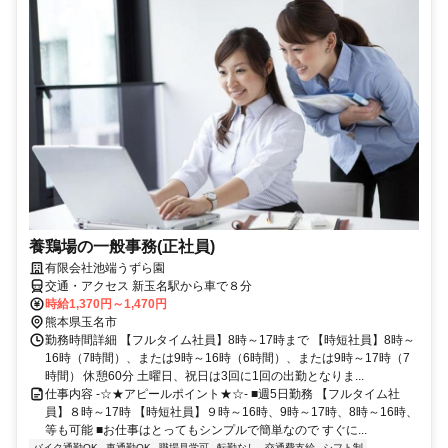
養鶏場の一般事務(正社員)
有限会社池端うずら園
交通・アクセス 新玉名駅から車で８分
時給1,370円～1,470円
熊本県玉名市
勤務時間詳細 【フルタイム社員】8時～17時まで 【時短社員】8時～
16時（7時間）、または9時～16時（6時間）、または9時～17時（7
時間） 休憩60分 土曜日、祝日は3回に1回の出勤となりま...
仕事内容 -☆★アピールポイント★☆- ■週5日勤務 【フルタイム社
員】８時～17時 【時短社員】９時～16時、9時～17時、8時～16時、
等も可能 ■お仕事はとってもシンプルで簡単なので すぐに...
バイク通勤OK
車通勤OK
職場見学可
転勤なし
交通費支給
シフト制