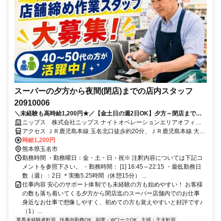
スーパーの夕方から夜間(閉店)までの店内スタッフ
20910006
＼未経験も高時給1,200円★／【金土日の週2日OK】夕方～閉店までの
スーパー店舗スタッフ大募集！Wワーク・ブランクOK◎
ニップス 株式会社ニップス ナイトオペレーションエリアオフィ
ス/20910006
アクセス ＪＲ鹿児島本線 玉名北口徒歩約20分、ＪＲ鹿児島本線 大野
下北口徒歩約52分、ＪＲ九州新幹線 新玉名南口徒歩約56分
時給1,200円
熊本県玉名市
勤務時間 ・勤務曜日：金・土・日・祝※ 注釈内容については下記コ
メントを参照下さい。 ・勤務時間： [1] 16:45～22:15 ・最低勤務日
数（週）：2日 ＊実働5.25時間（休憩15分） ...
仕事内容 安心のサポート体制でも未経験の方も始めやすい！ お客様
の数も落ち着いてくる夕方から閉店迄のスーパー店舗内でのお仕事
身近なお仕事で想像しやすく、初めての方も覚えやすいと好評です♪
（1）...
業界未経験者歓迎
扶養内勤務OK
副業・WワークOK
主婦・主夫歓迎