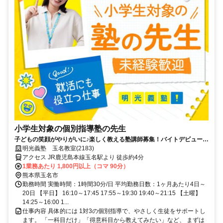
小学生対象の個別指導塾の先生
子どもの笑顔がやりがいに♪楽しく教える塾講師募集！バイトデビューで
も安心の研修あり！週1日からOK
明光義塾 玉名教室(2183)
アクセス JR鹿児島本線玉名駅より 徒歩約4分
1業務あたり 1,800円以上（コマ 90分）
熊本県玉名市
勤務時間 実働時間：1時間30分/日 平均勤務日数：1ヶ月あたり4日～
20日 【平日】 16:10～17:45 17:55～19:30 19:40～21:15 【土曜】
14:25～16:00 1...
仕事内容 具体的には 1対3の個別指導で、やさしく生徒をサポートし
ます。 「一科目だけ」「得意科目から教えてみたい」など、 まずは