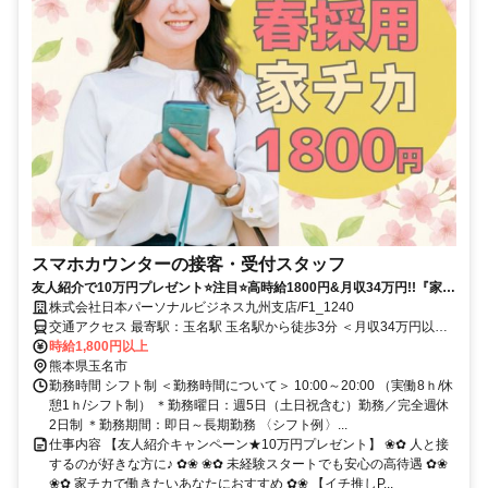
スマホカウンターの接客・受付スタッフ
友人紹介で10万円プレゼント⭐注目⭐️高時給1800円&月収34万円!!『家チ
カ』で働くチャンス!!社員並みの高待遇な接客ワーク(^^)
株式会社日本パーソナルビジネス九州支店/F1_1240
交通アクセス 最寄駅：玉名駅 玉名駅から徒歩3分 ＜月収34万円以上
可能！・ノルマなし・20代～30代活躍中＞ ★紹介予定派遣 ★熊本
時給1,800円以上
市、荒尾市、長洲町、和水町、玉東町、大牟田市、山鹿市、南関町、
熊本県玉名市
合志市、菊池市など周辺エリアから通勤するスタッフがたくさんいま
勤務時間 シフト制 ＜勤務時間について＞ 10:00～20:00 （実働8ｈ/休
すよ(^^)
憩1ｈ/シフト制） ＊勤務曜日：週5日（土日祝含む）勤務／完全週休
2日制 ＊勤務期間：即日～長期勤務 〈シフト例〉...
仕事内容 【友人紹介キャンペーン★10万円プレゼント】 ❀✿ 人と接
するのが好きな方に♪ ✿❀ ❀✿ 未経験スタートでも安心の高待遇 ✿❀
❀✿ 家チカで働きたいあなたにおすすめ ✿❀ 【イチ推しP...