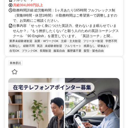
フルリモート
月給304,000円以上
勤務時間詳細 総労働時間：1ヶ月あたり165時間 フルフレックス制
（実働8時間・休憩1時間） ※勤務時間はご希望第一で調整しますの
で、お気軽にご相談ください。
仕事内容 「せっかく身につけた英語力、使わないまま眠らせていま
せんか？」 “もう挫折したくない”と願う人のための英語コーチングス
クール 「90 English」を運営しています。 「英語コーチ」と聞...
業界未経験者歓迎
副業・WワークOK
主婦・主夫歓迎
フリーター歓迎
学歴不問
転勤なし
経験不問
英語
未経験者歓迎
フルリモート
残業なし
研修あり
在宅OK
ブランクOK
長期歓迎
服装自由
履歴書不要
髪型・髪色自由
業務委託