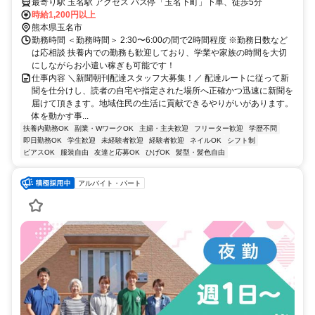
最寄り駅 玉名駅 アクセス バス停「玉名下町」下車、徒歩5分
時給1,200円以上
熊本県玉名市
勤務時間 ＜勤務時間＞ 2:30〜6:00の間で2時間程度 ※勤務日数など
は応相談 扶養内での勤務も歓迎しており、学業や家族の時間を大切
にしながらお小遣い稼ぎも可能です！
仕事内容 ＼新聞朝刊配達スタッフ大募集！／ 配達ルートに従って新
聞を仕分けし、読者の自宅や指定された場所へ正確かつ迅速に新聞を
届けて頂きます。地域住民の生活に貢献できるやりがいがあります。
体を動かす事...
扶養内勤務OK
副業・WワークOK
主婦・主夫歓迎
フリーター歓迎
学歴不問
即日勤務OK
学生歓迎
未経験者歓迎
経験者歓迎
ネイルOK
シフト制
ピアスOK
服装自由
友達と応募OK
ひげOK
髪型・髪色自由
アルバイト・パート