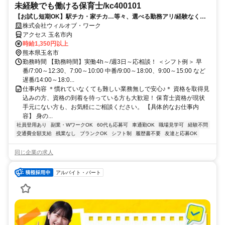
未経験でも働ける保育士/kc400101
【お試し短期OK】駅チカ・家チカ…等々、選べる勤務アリ/経験なくて
も高時給でスタート可能！
株式会社ウィルオブ・ワーク
アクセス 玉名市内
時給1,350円以上
熊本県玉名市
勤務時間 【勤務時間】実働4h～/週3日～応相談！ ＜シフト例＞ 早
番/7:00～12:30、7:00～10:00 中番/9:00～18:00、9:00～15:00 など
遅番/14:00～18:0...
仕事内容 ＊慣れていなくても難しい業務無しで安心♪＊ 資格を取得見
込みの方、資格の到着を待っている方も大歓迎！ 保育士資格が現状
手元にない方も、お気軽にご相談ください。 【具体的なお仕事内
容】 身の...
社員登用あり
副業・WワークOK
60代も応募可
車通勤OK
職場見学可
経験不問
交通費全額支給
残業なし
ブランクOK
シフト制
履歴書不要
友達と応募OK
同じ企業の求人
アルバイト・パート