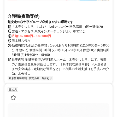
介護職(夜勤専従)
超安定の桜十字グループ◎働きやすい環境です
「木春やつしろ」および「Let’sヘルパー!八代高田」(同一建物内)
交通・アクセス 八代インターチェンジより 車で11分
月給182,000円～189,000円
熊本県八代市
勤務時間詳細 総労働時間：1ヶ月あたり168時間 (1)15時00分～0時00
分 休憩60分 実働時間 8時間 (2)0時00分～9時00分 休憩60分 実働時間
8時間 (3)16時00分～9時00...
仕事内容 地域密着型の有料老人ホーム「木春やつしろ」にて、夜間
の介護業務全般をお任せします。 【具体的な業務内容】 ✅入居者さ
まの安全確認（定期的な巡回など） ✅夜間の生活支援（お手洗いの介
助、水分補...
変形労働時間制
賞与あり
育休あり
正社員