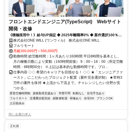
フロントエンドエンジニア(TypeScript) Webサイト
開発・改修
《積極採用中！》給与UP保証 ◆ 2025年離職率0% ◆ 案件選択100％！
◆ 平均残業7時間！
株式会社ONE WILL (ワンウィル) 株式会社ONE WILL
フルリモート
月給300,000円～500,000円
勤務時間 総労働時間：1ヶ月あたり160時間 平日8時間を基本とし、
月の稼働日数により変動（160時間前後） 9：00～18：00（所定労働
時間：8時間00分） ※上記は基本的な勤務時間です。プロ...
仕事内容 ◇◇ 希望のキャリアを目指せる！ ◇◇ ★「エンジニアファ
ースト」にこだわったプロジェクト配置（案件完全選択制） ★常時3
万件の案件を保持 ★上流から下流まで。チャレンジしたい分野が見
つかる...
変形労働時間制
資格取得支援あり
学歴不問
転勤なし
住宅手当あり
フルリモート
交通費全額支給
経験者歓迎
研修あり
在宅OK
ブランクOK
土日祝休み
同じ企業の求人
正社員