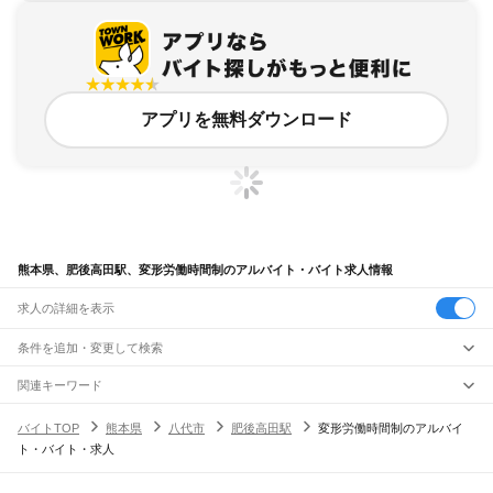
アプリを無料ダウンロード
熊本県、肥後高田駅、変形労働時間制のアルバイト・バイト求人情報
求人の詳細を表示
条件を追加・変更して検索
市区町村を追加・変更
関連キーワード
完全在宅ワーク 全国
シール貼り 在宅
現在地周辺
ガチャガチャ
犬カフェ
熊本県
駅を追加・変更
バイトTOP
熊本県
八代市
肥後高田駅
変形労働時間制のアルバイ
熊本県
すべて
ト・バイト・求人
熊本市
すべて
職種を追加・変更
JR鹿児島本線(博多～八代)
中央区
東区
西区
南区
北区
荒尾駅
南荒尾駅
長洲駅
大野下駅
玉名駅
肥後伊倉駅
木葉駅
田原坂駅
植木駅
西里駅
飲食・フードサービス