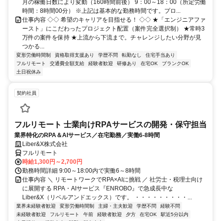
月の稼働日数により変動（160時間前後） 9：00～18：00（所定労働
時間：8時間00分） ※上記は基本的な勤務時間です。プロ...
仕事内容 ◇◇ 希望のキャリアを目指せる！ ◇◇ ★「エンジニアファ
ースト」にこだわったプロジェクト配置（案件完全選択制） ★常時3
万件の案件を保持 ★上流から下流まで。チャレンジしたい分野が見
つかる...
変形労働時間制
資格取得支援あり
学歴不問
転勤なし
住宅手当あり
フルリモート
交通費全額支給
経験者歓迎
研修あり
在宅OK
ブランクOK
土日祝休み
契約社員
フルリモート 士業向けRPAサービスの開発・保守担当
業界特化のRPA＆AIサービス／在宅勤務／実働6-8時間
Liber&X株式会社
フルリモート
時給1,300円～2,700円
勤務時間詳細 9:00～18:00内で実働6～8時間
仕事内容 ＼ リモートワークでRPA×AIに挑戦 ／ 社労士・税理士向け
に展開する RPA・AIサービス『ENROBO』で急成長中な
Liber&X（リベルアンドエックス）です。 ・・・・・・・・・...
業界未経験者歓迎
変形労働時間制
主婦・主夫歓迎
学歴不問
経験不問
未経験者歓迎
フルリモート
午前
経験者歓迎
夕方
在宅OK
駅近5分以内