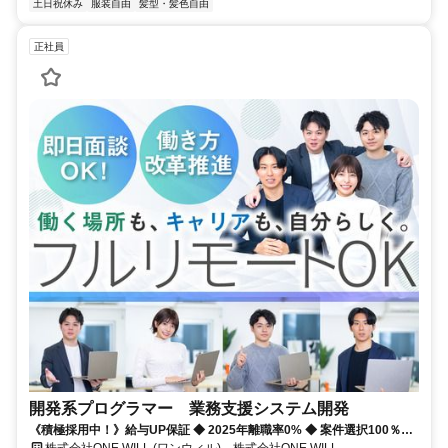
土日祝休み
服装自由
髪型・髪色自由
正社員
開発系プログラマー 業務支援システム開発
《積極採用中！》給与UP保証 ◆ 2025年離職率0% ◆ 案件選択100％！
◆ 平均残業7時間！
株式会社ONE WILL (ワンウィル) 株式会社ONE WILL