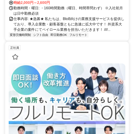
時給2,000円～2,600円
勤務時間・曜日: ・160時間勤務（曜日、時間帯問わず） ※入社初月
は日中勤務必須
仕事内容: ★急募★ 私たちは、BtoB向けの業務支援サービスを提供し
ており、導入企業数・顧客基盤ともに急速に拡大中です！ 外資系大
手企業の案件にてペイロール業務を担当いただきます！ ////...
変形労働時間制
シフト自由
即日勤務OK
フルリモート
正社員