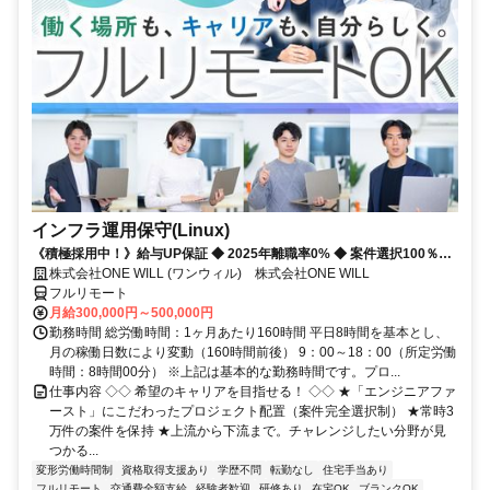
インフラ運用保守(Linux)
《積極採用中！》給与UP保証 ◆ 2025年離職率0% ◆ 案件選択100％！
◆ 平均残業7時間！
株式会社ONE WILL (ワンウィル) 株式会社ONE WILL
フルリモート
月給300,000円～500,000円
勤務時間 総労働時間：1ヶ月あたり160時間 平日8時間を基本とし、
月の稼働日数により変動（160時間前後） 9：00～18：00（所定労働
時間：8時間00分） ※上記は基本的な勤務時間です。プロ...
仕事内容 ◇◇ 希望のキャリアを目指せる！ ◇◇ ★「エンジニアファ
ースト」にこだわったプロジェクト配置（案件完全選択制） ★常時3
万件の案件を保持 ★上流から下流まで。チャレンジしたい分野が見
つかる...
変形労働時間制
資格取得支援あり
学歴不問
転勤なし
住宅手当あり
フルリモート
交通費全額支給
経験者歓迎
研修あり
在宅OK
ブランクOK