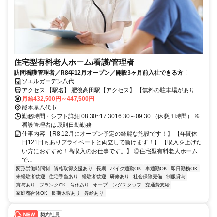
住宅型有料老人ホーム/看護/管理者
訪問看護管理者／R8年12月オープン／開設3ヶ月前入社できる方！
ソエルガーデン八代
アクセス 【駅名】 肥後高田駅【アクセス】 【無料の駐車場がありま
す】 肥薩おれんじ鉄道線 肥後高田駅から車で9分
月給432,500円～447,500円
熊本県八代市
勤務時間・シフト詳細 08:30~17:3016:30～09:30 （休憩１時間） ※
看護管理者は原則日勤勤務
仕事内容 【R8.12月にオープン予定の綺麗な施設です！】 【年間休
日121日もありプライベートと両立して働けます！】 【収入を上げた
い方におすすめ！高収入のお仕事です。】 ◎住宅型有料老人ホーム
で...
変形労働時間制
資格取得支援あり
長期
バイク通勤OK
車通勤OK
即日勤務OK
未経験者歓迎
住宅手当あり
経験者歓迎
研修あり
社会保険完備
制服貸与
賞与あり
ブランクOK
育休あり
オープニングスタッフ
交通費支給
家庭都合休OK
長期休暇あり
昇給あり
契約社員