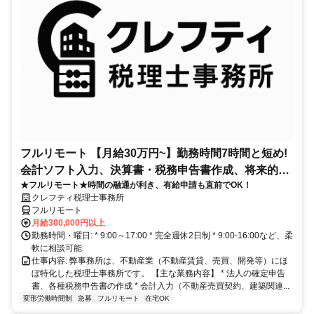
フルリモート 【月給30万円~】勤務時間7時間と短め!
会計ソフト入力、決算書・税務申告書作成、将来的に
★フルリモート★時間の融通が利き、有給申請も直前でOK！
決算説明も
クレフティ税理士事務所
フルリモート
月給300,000円以上
勤務時間・曜日: * 9:00～17:00 * 完全週休2日制 * 9:00-16:00など、柔
軟に相談可能
仕事内容: 弊事務所は、不動産業（不動産賃貸、売買、開発等）にほ
ぼ特化した税理士事務所です。 【主な業務内容】 * 法人の確定申告
書、各種税務申告書の作成 * 会計入力（不動産売買契約、建築関連...
変形労働時間制
急募
フルリモート
在宅OK