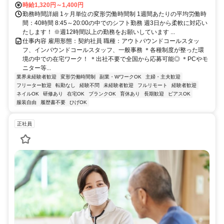
時給1,320円～1,400円
勤務時間詳細 1ヶ月単位の変形労働時間制 1週間あたりの平均労働時
間：40時間 8:45～20:00の中でのシフト勤務 週3日から柔軟に対応い
たします！ ※週12時間以上の勤務をお願いしています ...
仕事内容 雇用形態：契約社員 職種：アウトバウンドコールスタッ
フ、インバウンドコールスタッフ、一般事務 ＊各種制度が整った環
境の中での在宅ワーク！ ＊出社不要で全国から応募可能◎ ＊PCやモ
ニター等...
業界未経験者歓迎
変形労働時間制
副業・WワークOK
主婦・主夫歓迎
フリーター歓迎
転勤なし
経験不問
未経験者歓迎
フルリモート
経験者歓迎
ネイルOK
研修あり
在宅OK
ブランクOK
育休あり
長期歓迎
ピアスOK
服装自由
履歴書不要
ひげOK
正社員