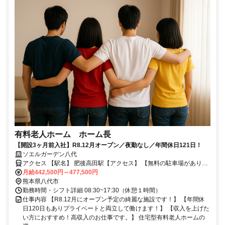
有料老人ホーム ホーム長
【開設3ヶ月前入社】R8.12月オープン／夜勤なし／年間休日121日！
ソエルガーデン八代
アクセス 【駅名】 肥後高田駅【アクセス】 【無料の駐車場がありま
す】 肥薩おれんじ鉄道線 肥後高田駅から車で9分
月給442,500円～477,500円
熊本県八代市
勤務時間・シフト詳細 08:30~17:30（休憩１時間）
仕事内容 【R8.12月にオープン予定の綺麗な施設です！】 【年間休
日120日もありプライベートと両立して働けます！】 【収入を上げた
い方におすすめ！高収入のお仕事です。】 住宅型有料老人ホームの