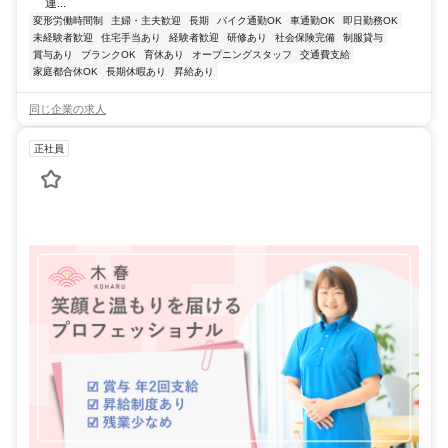
運...
変形労働時間制
主婦・主夫歓迎
長期
バイク通勤OK
車通勤OK
即日勤務OK
未経験者歓迎
住宅手当あり
経験者歓迎
研修あり
社会保険完備
制服貸与
賞与あり
ブランクOK
育休あり
オープニングスタッフ
交通費支給
家庭都合休OK
長期休暇あり
昇給あり
同じ企業の求人
正社員