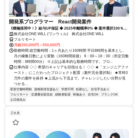
開発系プログラマー React開発案件
《積極採用中！》給与UP保証 ◆ 2025年離職率0% ◆ 案件選択100％！
◆ 平均残業7時間！
株式会社ONE WILL (ワンウィル) 株式会社ONE WILL
フルリモート
月給350,000円～550,000円
勤務時間 総労働時間：1ヶ月あたり160時間 平日8時間を基本とし、
月の稼働日数により変動（160時間前後） 9：00～18：00（所定労働
時間：8時間00分） ※上記は基本的な勤務時間です。プロ...
仕事内容 ◇◇ 希望のキャリアを目指せる！ ◇◇ ★「エンジニアファ
ースト」にこだわったプロジェクト配置（案件完全選択制） ★常時3
万件の案件を保持 ★上流から下流まで。チャレンジしたい分野が見
つかる...
変形労働時間制
資格取得支援あり
学歴不問
転勤なし
住宅手当あり
フルリモート
交通費全額支給
経験者歓迎
研修あり
在宅OK
ブランクOK
土日祝休み
正社員