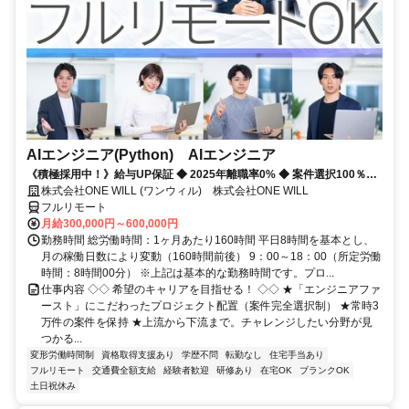
AIエンジニア(Python) AIエンジニア
《積極採用中！》給与UP保証 ◆ 2025年離職率0% ◆ 案件選択100％！
◆ 平均残業7時間！
株式会社ONE WILL (ワンウィル) 株式会社ONE WILL
フルリモート
月給300,000円～600,000円
勤務時間 総労働時間：1ヶ月あたり160時間 平日8時間を基本とし、
月の稼働日数により変動（160時間前後） 9：00～18：00（所定労働
時間：8時間00分） ※上記は基本的な勤務時間です。プロ...
仕事内容 ◇◇ 希望のキャリアを目指せる！ ◇◇ ★「エンジニアファ
ースト」にこだわったプロジェクト配置（案件完全選択制） ★常時3
万件の案件を保持 ★上流から下流まで。チャレンジしたい分野が見
つかる...
変形労働時間制
資格取得支援あり
学歴不問
転勤なし
住宅手当あり
フルリモート
交通費全額支給
経験者歓迎
研修あり
在宅OK
ブランクOK
土日祝休み