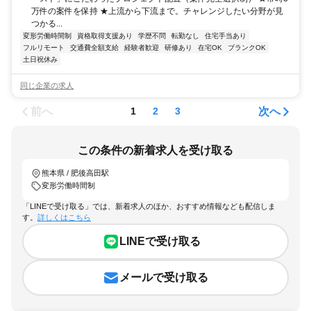
万件の案件を保持 ★上流から下流まで。チャレンジしたい分野が見
つかる...
変形労働時間制
資格取得支援あり
学歴不問
転勤なし
住宅手当あり
フルリモート
交通費全額支給
経験者歓迎
研修あり
在宅OK
ブランクOK
土日祝休み
同じ企業の求人
前へ
次へ
1
2
3
この条件の新着求人を受け取る
熊本県 / 肥後高田駅
変形労働時間制
「LINEで受け取る」では、新着求人のほか、おすすめ情報なども配信しま
す。
詳しくはこちら
LINEで受け取る
メールで受け取る