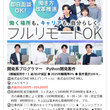
開発系プログラマー Python開発案件
《積極採用中！》給与UP保証 ◆ 2025年離職率0% ◆ 案件選択100％！
◆ 平均残業7時間！
株式会社ONE WILL (ワンウィル) 株式会社ONE WILL
フルリモート
月給350,000円～550,000円
勤務時間 総労働時間：1ヶ月あたり160時間 平日8時間を基本とし、
月の稼働日数により変動（160時間前後） 9：00～18：00（所定労働
時間：8時間00分） ※上記は基本的な勤務時間です。プロ...
仕事内容 ◇◇ 希望のキャリアを目指せる！ ◇◇ ★「エンジニアファ
ースト」にこだわったプロジェクト配置（案件完全選択制） ★常時3