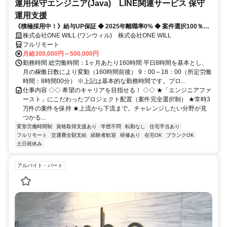
運用保守エンジニア(Java) LINE関連サービス 保守
運用支援
《積極採用中！》給与UP保証 ◆ 2025年離職率0% ◆ 案件選択100％！
◆ 平均残業7時間！
株式会社ONE WILL (ワンウィル) 株式会社ONE WILL
フルリモート
月給300,000円～500,000円
勤務時間 総労働時間：1ヶ月あたり160時間 平日8時間を基本とし、
月の稼働日数により変動（160時間前後） 9：00～18：00（所定労働
時間：8時間00分） ※上記は基本的な勤務時間です。プロ...
仕事内容 ◇◇ 希望のキャリアを目指せる！ ◇◇ ★「エンジニアファ
ースト」にこだわったプロジェクト配置（案件完全選択制） ★常時3
万件の案件を保持 ★上流から下流まで。チャレンジしたい分野が見
つかる...
変形労働時間制
資格取得支援あり
学歴不問
転勤なし
住宅手当あり
フルリモート
交通費全額支給
経験者歓迎
研修あり
在宅OK
ブランクOK
土日祝休み
アルバイト・パート