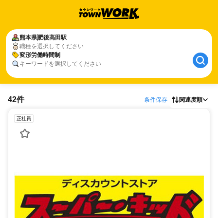
熊本県
肥後高田駅
職種を選択してください
変形労働時間制
キーワードを選択してください
42件
条件保存
関連度順
正社員