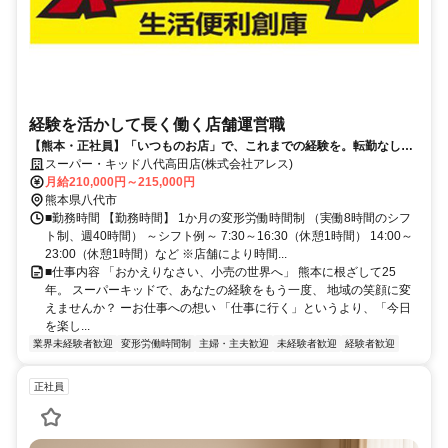
経験を活かして長く働く店舗運営職
【熊本・正社員】「いつものお店」で、これまでの経験を。転勤なし＆
地域限定社員
スーパー・キッド八代高田店(株式会社アレス)
月給210,000円～215,000円
熊本県八代市
■勤務時間 【勤務時間】 1か月の変形労働時間制 （実働8時間のシフ
ト制、週40時間） ～シフト例～ 7:30～16:30（休憩1時間） 14:00～
23:00（休憩1時間）など ※店舗により時間...
■仕事内容 「おかえりなさい、小売の世界へ」 熊本に根ざして25
年。 スーパーキッドで、あなたの経験をもう一度、 地域の笑顔に変
えませんか？ ーお仕事への想い 「仕事に行く」というより、「今日
を楽し...
業界未経験者歓迎
変形労働時間制
主婦・主夫歓迎
未経験者歓迎
経験者歓迎
正社員