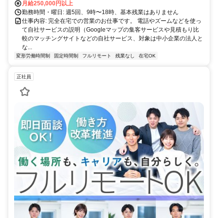
月給250,000円以上
勤務時間・曜日: 週5回、9時〜18時、基本残業はありません
仕事内容: 完全在宅での営業のお仕事です。 電話やズームなどを使っ
て自社サービスの説明（Googleマップの集客サービスや見積もり比
較のマッチングサイトなどの自社サービス、対象は中小企業の法人と
な...
変形労働時間制
固定時間制
フルリモート
残業なし
在宅OK
正社員