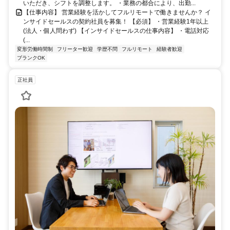
いただき、シフトを調整します。 ・業務の都合により、出勤...
【仕事内容】 営業経験を活かしてフルリモートで働きませんか？ イ
ンサイドセールスの契約社員を募集！ 【必須】 ・営業経験1年以上
(法人・個人問わず) 【インサイドセールスの仕事内容】 ・電話対応
(...
変形労働時間制
フリーター歓迎
学歴不問
フルリモート
経験者歓迎
ブランクOK
正社員