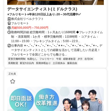
データサイエンティスト(ミドルクラス)
⭐フルリモート⭐年休120日以上あり♪20～30代活躍中✅
株式会社リベルクラフト
フルリモート
月給500,000円～750,000円
勤務時間詳細 総労働時間：1ヶ月あたり168時間 ◆フレックスタイム
制 ・清算期間：1か月 ・標準労働時間：1日8時間 ・コアタイム：
11:00～15:00 ・フレキシブルタイム：5:00～22:0...
仕事内容 ✶⋆｡˚⋆｡˚✶⋆｡˚⋆｡˚✶⋆｡˚⋆｡˚✶✶⋆｡˚⋆｡˚✶⋆｡˚✶⋆｡˚✶⋆｡˚✶⋆｡ デ
ータサイエンティストとしての経験を活かして活躍したい方必見！
フルリモートで全国どこからでも働ける...
変形労働時間制
転勤なし
フルリモート
午前
経験者歓迎
夕方
在宅OK
長期歓迎
駅近5分以内
長期休暇あり
土日祝休み
服装自由
正社員