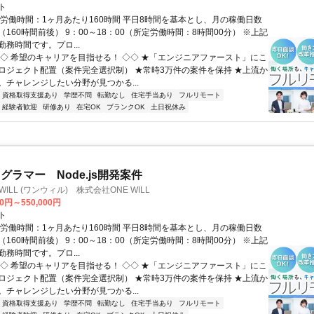
ト
総労働時間：1ヶ月あたり160時間 平日8時間を基本とし、月の稼働日数
160時間前後） 9：00～18：00（所定労働時間：8時間00分） ※上記
務時間です。プロ...
◇◇ 希望のキャリアを目指せる！ ◇◇ ★「エンジニアファースト」にこ
ロジェクト配置（案件完全選択制） ★常時3万件の案件を保持 ★上流か
。チャレンジしたい分野が見つかる...
資格取得支援あり
学歴不問
転勤なし
住宅手当あり
フルリモート
経験者歓迎
研修あり
在宅OK
ブランクOK
土日祝休み
グラマー Node.js開発案件
WILL (ワンウィル) 株式会社ONE WILL
00円～550,000円
ト
総労働時間：1ヶ月あたり160時間 平日8時間を基本とし、月の稼働日数
160時間前後） 9：00～18：00（所定労働時間：8時間00分） ※上記
務時間です。プロ...
◇◇ 希望のキャリアを目指せる！ ◇◇ ★「エンジニアファースト」にこ
ロジェクト配置（案件完全選択制） ★常時3万件の案件を保持 ★上流か
。チャレンジしたい分野が見つかる...
資格取得支援あり
学歴不問
転勤なし
住宅手当あり
フルリモート