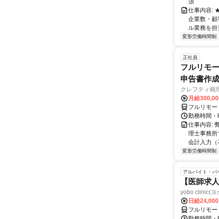
須
仕事内容:
企業数・顧
ル業務を担当い
変形労働時間制
正社員
フルリモー
申告書作
クレフティ税
月給300,0
フルリモー
勤務時間・曜日
仕事内容:
理士事務所
会計入力（
変形労働時間制
アルバイト・パ
【医師求人
yobo clini
日給24,00
フルリモー
勤務時間・曜