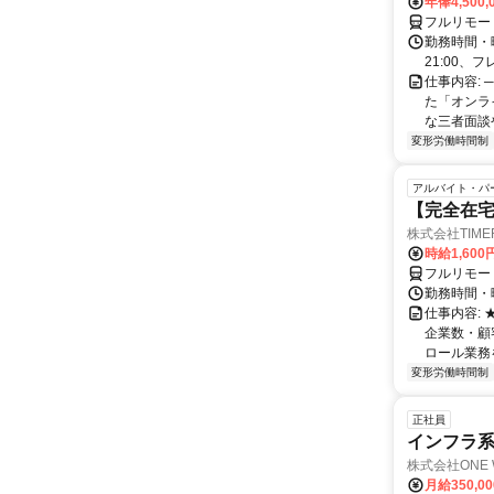
年俸4,500,
フルリモー
勤務時間・曜
21:00、フ
仕事内容: 
た「オンラ
な三者面談
変形労働時間制
アルバイト・パ
【完全在宅
株式会社TIME
時給1,600
フルリモー
勤務時間・
仕事内容:
企業数・顧
ロール業務を
変形労働時間制
正社員
インフラ系エ
株式会社ONE 
月給350,0