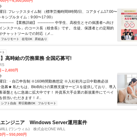
000円～6,500,000円
ト
日: フレックスタイム制 （標準労働時間8時間/日、コアタイム17:00〜
レキシブルタイム：9:00〜17:00）
────── 【業務詳細】 ────── 中学生、高校生とその保護者へ向け
インスクール」のコース長（校舎長）です。 生徒、保護者との定期的
やチャットツールでの対応（メ...
フルリモート
在宅OK
昇給あり
ート
】高時給の労務業務 全国応募可!
RS
円～2,400円
ト
曜日: ・自己申告制 ※160時間勤務想定 ※入社初月は日中勤務必須
 ★急募★ 私たちは、BtoB向けの業務支援サービスを提供しており、導入
客基盤ともに急速に拡大中です！ 外資系大手企業の新規案件にてペイ
担当いただきます！ //...
シフト自由
即日勤務OK
フルリモート
ンジニア Windows Server運用案件
WILL (ワンウィル) 株式会社ONE WILL
00円～550,000円