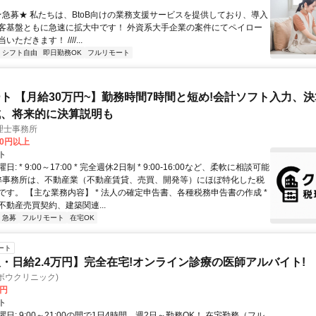
 ★急募★ 私たちは、BtoB向けの業務支援サービスを提供しており、導入
客基盤ともに急速に拡大中です！ 外資系大手企業の案件にてペイロー
ただきます！ ////...
シフト自由
即日勤務OK
フルリモート
ト 【月給30万円~】勤務時間7時間と短め!会計ソフト入力、
成、将来的に決算説明も
理士事務所
00円以上
ト
: * 9:00～17:00 * 完全週休2日制 * 9:00-16:00など、柔軟に相談可能
 弊事務所は、不動産業（不動産賃貸、売買、開発等）にほぼ特化した税
です。 【主な業務内容】 * 法人の確定申告書、各種税務申告書の作成 *
不動産売買契約、建築関連...
急募
フルリモート
在宅OK
ート
・日給2.4万円】完全在宅!オンライン診療の医師アルバイト!
c(ヨボウクリニック)
0円
ト
日: 9:00～21:00の間で1日4時間、週2日～勤務OK！ 在宅勤務（フル