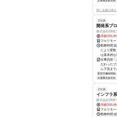
交通費全額支給
同じ企業の求人
正社員
開発系プロ
株式会社ONE 
月給350,0
フルリモー
勤務時間 
により変動（
は基本的な勤
仕事内容 
だわったプ
ら下流まで
変形労働時間制
交通費全額支給
正社員
インフラ系
株式会社ONE 
月給350,0
フルリモー
勤務時間 