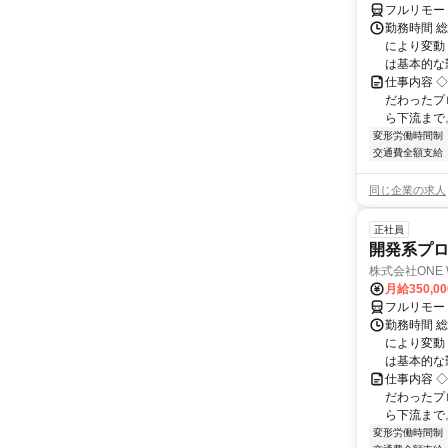
フルリモー
勤務時間 
により変動（
は基本的な勤
仕事内容 
だわったプ
ら下流まで
変形労働時間制
交通費全額支給
同じ企業の求人
正社員
開発系プロ
株式会社ONE 
月給350,0
フルリモー
勤務時間 
により変動（
は基本的な勤
仕事内容 
だわったプ
ら下流まで
変形労働時間制