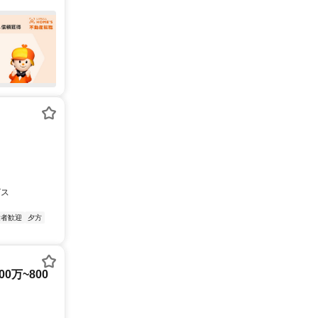
ビス
験者歓迎
夕方
0万~800