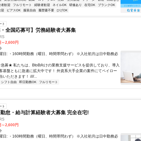
験者歓迎
フルリモート
経験者歓迎
ネイルOK
研修あり
在宅OK
ブランクOK
歓迎
ピアスOK
服装自由
履歴書不要
ひげOK
ート
宅・全国応募可】労務経験者大募集
RS
円～2,600円
ト
曜日: ・160時間勤務（曜日、時間帯問わず） ※入社初月は日中勤務必
 ★急募★ 私たちは、BtoB向けの業務支援サービスを提供しており、導入
客基盤ともに急速に拡大中です！ 外資系大手企業の案件にてペイロー
ただきます！ ////...
シフト自由
即日勤務OK
フルリモート
ート
勤怠・給与計算経験者大募集 完全在宅!
RS
円～2,600円
ト
曜日: ・160時間勤務（曜日、時間帯問わず） ※入社初月は日中勤務必