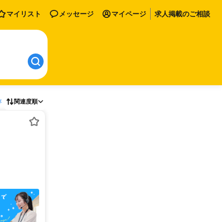
マイリスト
メッセージ
マイページ
求人掲載のご相談
存
関連度順