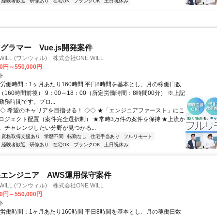
経験者歓迎
研修あり
在宅OK
ブランクOK
土日祝休み
グラマー Vue.js開発案件
WILL (ワンウィル) 株式会社ONE WILL
00円～550,000円
ト
総労働時間：1ヶ月あたり160時間 平日8時間を基本とし、月の稼働日数
160時間前後） 9：00～18：00（所定労働時間：8時間00分） ※上記
務時間です。プロ...
◇◇ 希望のキャリアを目指せる！ ◇◇ ★「エンジニアファースト」にこ
ロジェクト配置（案件完全選択制） ★常時3万件の案件を保持 ★上流か
。チャレンジしたい分野が見つかる...
資格取得支援あり
学歴不問
転勤なし
住宅手当あり
フルリモート
経験者歓迎
研修あり
在宅OK
ブランクOK
土日祝休み
エンジニア AWS運用保守案件
WILL (ワンウィル) 株式会社ONE WILL
00円～550,000円
ト
総労働時間：1ヶ月あたり160時間 平日8時間を基本とし、月の稼働日数