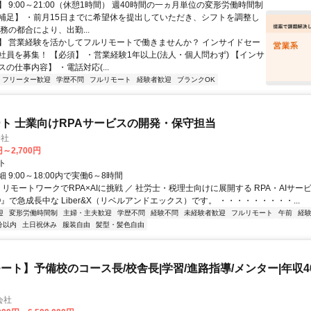
 9:00～21:00（休憩1時間） 週40時間の一ヵ月単位の変形労働時間制
補足】 ・前月15日までに希望休を提出していただき、シフトを調整し
務の都合により、出勤...
】 営業経験を活かしてフルリモートで働きませんか？ インサイドセー
社員を募集！ 【必須】 ・営業経験1年以上(法人・個人問わず) 【インサ
の仕事内容】 ・電話対応(...
フリーター歓迎
学歴不問
フルリモート
経験者歓迎
ブランクOK
ト 士業向けRPAサービスの開発・保守担当
会社
円～2,700円
ト
 9:00～18:00内で実働6～8時間
 リモートワークでRPA×AIに挑戦 ／ 社労士・税理士向けに展開する RPA・AIサー
O』で急成長中な Liber&X（リベルアンドエックス）です。 ・・・・・・・・・...
迎
変形労働時間制
主婦・主夫歓迎
学歴不問
経験不問
未経験者歓迎
フルリモート
午前
経
分以内
土日祝休み
服装自由
髪型・髪色自由
ート】予備校のコース長/校舎長|学習/進路指導/メンター|年収40
会社