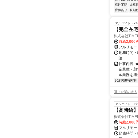
経験不問
未経
育休あり
長期
アルバイト・パ
【完全在
株式会社TIME
時給2,000
フルリモー
勤務時間・
須
仕事内容:
企業数・顧
ル業務を担当い
変形労働時間制
同じ企業の求人
アルバイト・パ
【高時給】
株式会社TIME
時給2,000
フルリモー
勤務時間・