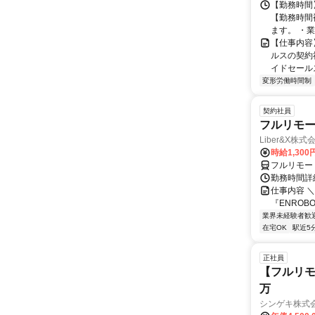
【勤務時間】
【勤務時間
ます。 ・業
【仕事内容
ルスの契約
イドセールス
変形労働時間制
契約社員
フルリモー
Liber&X株式
時給1,300
フルリモー
勤務時間詳細
仕事内容 ＼
『ENROB
業界未経験者歓
在宅OK
駅近5
正社員
【フルリモ
万
シンゲキ株式