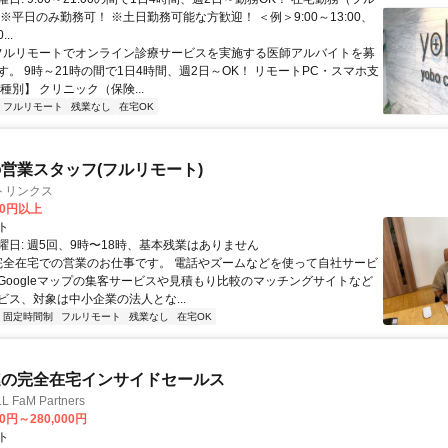
※平日のみ勤務可！ ※土日勤務可能な方歓迎！ ＜例＞9:00～13:00、
...
 フルリモートでオンライン診療サービスを実施する医師アルバイトを募
す。 9時～21時の間で1日4時間、週2日～OK！ リモートPC・スマホ支
種別】 クリニック（保険...
フルリモート
残業なし
在宅OK
営業スタッフ(フルリモート)
トリンクス
00円以上
ト
曜日: 週5回、9時〜18時、基本残業はありません
 完全在宅での営業のお仕事です。 電話やズームなどを使って自社サービ
Googleマップの集客サービスや見積もり比較のマッチングサイトなど
ビス、対象は中小企業の法人とな...
固定時間制
フルリモート
残業なし
在宅OK
連の完全在宅インサイドセールス
FaM Partners
00円～280,000円
ト