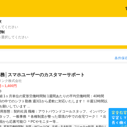
駅
してください
間制
を選択してください
条件保
務│スマホユーザーのカスタマーサポート
リンク株式会社
円～1,400円
ト
細 1ヶ月単位の変形労働時間制 1週間あたりの平均労働時間：40時間
0:00の中でのシフト勤務 週3日から柔軟に対応いたします！ ※週12時間以
願いしています ...
雇用形態：契約社員 職種：アウトバウンドコールスタッフ、インバウン
タッフ、一般事務 ＊各種制度が整った環境の中での在宅ワーク！ ＊出
から応募可能◎ ＊PCやモニター等...
迎
変形労働時間制
副業・WワークOK
主婦・主夫歓迎
フリーター歓迎
転勤なし