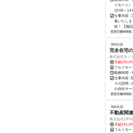
リモート） 
10:00～14:0
仕事内容:
集いたしま
給！ 【施設
変形労働時間制
契約社員
完全在宅の
株式会社ネッ
月給250,0
フルリモー
勤務時間・
仕事内容:
スの説明（
の自社サー
変形労働時間制
契約社員
不動産関
株式会社LIFULL 
月給242,0
フルリモー