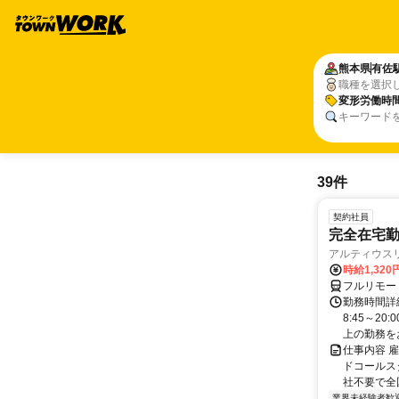
熊本県
有佐
職種を選択
変形労働時
キーワード
39件
契約社員
完全在宅勤
アルティウス
時給1,320
フルリモー
勤務時間詳
8:45～2
上の勤務をお
仕事内容 
ドコールス
社不要で全国
業界未経験者歓