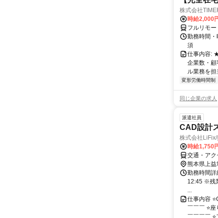
株式会社TIME
時給2,000
フルリモー
勤務時間・
須
仕事内容:
企業数・顧
ル業務を担当い
変形労働時間制
同じ企業の求人
派遣社員
CAD設計
株式会社LiFi
時給1,750
交通・アク
熊本県上益
勤務時間詳細 
12:45 
...
仕事内容 
￣￣￣ ⭐
￣￣￣￣ ⭐