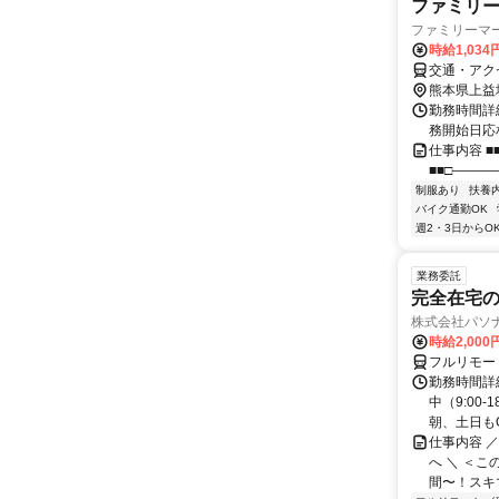
ファミリ
ファミリーマ
時給1,03
交通・アク
熊本県上益
勤務時間詳細 5
務開始日応
仕事内容 ■
■■□―――
制服あり
扶養
バイク通勤OK
週2・3日からO
業務委託
完全在宅の
株式会社パソナ
時給2,000
フルリモー
勤務時間詳
中（9:00
朝、土日もO
仕事内容 
へ ＼ ＜こ
間〜！スキマ