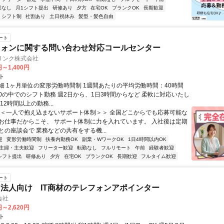
業なし
月1シフト提出
研修あり
夕方
在宅OK
ブランクOK
長期歓迎
シフト制
社割あり
土日祝休み
髪型・髪色自由
ート
フォンに関する問い合わせ対応コールセンター
リンク株式会社
円～1,400円
ト
細 1ヶ月単位の変形労働時間制 1週間あたりの平均労働時間：40時間
0:00の中でのシフト勤務 週2日から、1日3時間からなど 柔軟に対応いたし
12時間以上の勤務...
＜＜一人で抱え込まないサポート体制＞＞ 全国どこからでも応募可能な
お仕事だからこそ、 サポート体制に力を入れています。 入社後は定期
との座談会で 業務などの共有をする機...
迎
変形労働時間制
扶養内勤務OK
副業・WワークOK
1日4時間以内OK
主婦・主夫歓迎
フリーター歓迎
転勤なし
フルリモート
午前
経験者歓迎
シフト提出
研修あり
夕方
在宅OK
ブランクOK
長期歓迎
フルタイム歓迎
ート
法人向け IT商材のテレフォンアポインター
会社
円～2,620円
ト