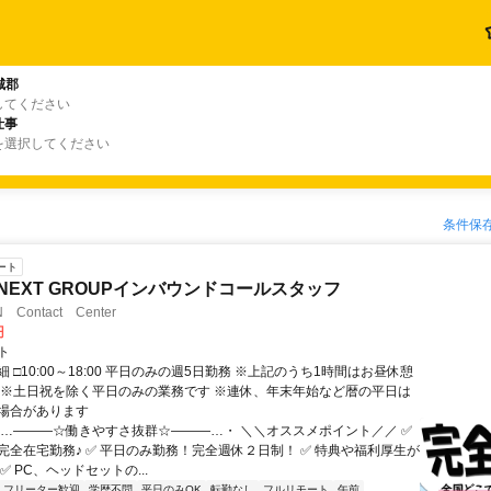
城郡
してください
仕事
を選択してください
条件保
ート
-NEXT GROUPインバウンドコールスタッフ
Contact Center
円
ト
 □10:00～18:00 平日のみの週5日勤務 ※上記のうち1時間はお昼休憩
 ※土日祝を除く平日のみの業務です ※連休、年末年始など暦の平日は
場合があります
・…―――☆働きやすさ抜群☆―――…・ ＼＼オススメポイント／／ ✅
完全在宅勤務♪ ✅ 平日のみ勤務！完全週休２日制！ ✅ 特典や福利厚生が
✅ PC、ヘッドセットの...
フリーター歓迎
学歴不問
平日のみOK
転勤なし
フルリモート
午前