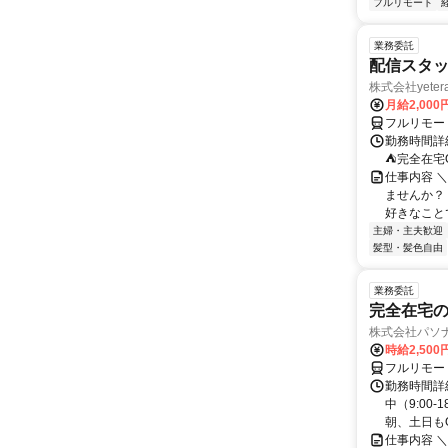
フルリモート
業務委託
配信スタッ
株式会社yeter
月給2,000
フルリモー
勤務時間詳
⛺完全在宅
仕事内容 ＼
ませんか？
好きなことで
主婦・主夫歓迎
髪型・髪色自由
業務委託
完全在宅の
株式会社パソナ
時給2,500
フルリモー
勤務時間詳
中（9:00
朝、土日もO
仕事内容 