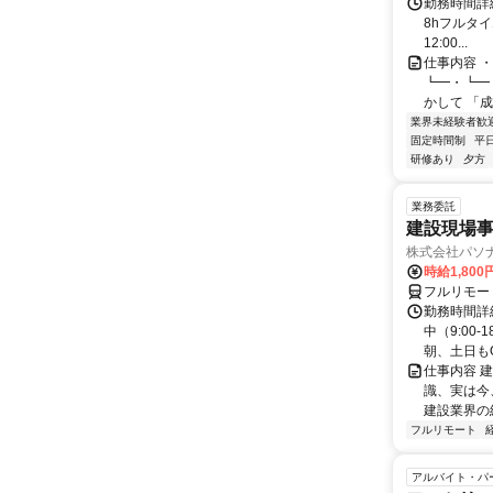
勤務時間詳細 
8hフルタイ
12:00...
仕事内容 
┗━・┗━
かして 「成
業界未経験者歓
固定時間制
平
研修あり
夕方
業務委託
建設現場
株式会社パソナ
時給1,80
フルリモー
勤務時間詳
中（9:00
朝、土日もO
仕事内容 
識、実は今
建設業界の経
フルリモート
アルバイト・パ