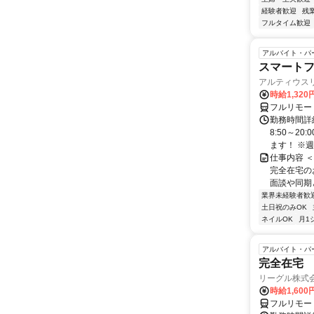
経験者歓迎
残
フルタイム歓迎
アルバイト・パ
スマート
アルティウス
時給1,320
フルリモー
勤務時間詳
8:50～2
ます！ ※週
仕事内容 
完全在宅の
面談や同期
業界未経験者歓
土日祝のみOK
ネイルOK
月1
アルバイト・パ
完全在宅 
リーグル株式
時給1,600
フルリモー