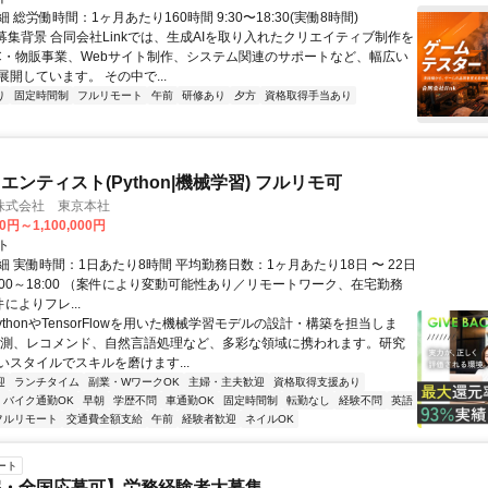
 総労働時間：1ヶ月あたり160時間 9:30〜18:30(実働8時間)
●募集背景 合同会社Linkでは、生成AIを取り入れたクリエイティブ制作を
C・物販事業、Webサイト制作、システム関連のサポートなど、幅広い
開しています。 その中で...
り
固定時間制
フルリモート
午前
研修あり
夕方
資格取得手当あり
ンティスト(Python|機械学習) フルリモ可
株式会社 東京本社
0円～1,100,000円
ト
 実働時間：1日あたり8時間 平均勤務日数：1ヶ月あたり18日 〜 22日
:00～18:00 （案件により変動可能性あり／リモートワーク、在宅勤務
件によりフレ...
ythonやTensorFlowを用いた機械学習モデルの設計・構築を担当しま
予測、レコメンド、自然言語処理など、多彩な領域に携われます。研究
いスタイルでスキルを磨けます...
迎
ランチタイム
副業・WワークOK
主婦・主夫歓迎
資格取得支援あり
バイク通勤OK
早朝
学歴不問
車通勤OK
固定時間制
転勤なし
経験不問
英語
フルリモート
交通費全額支給
午前
経験者歓迎
ネイルOK
ート
宅・全国応募可】労務経験者大募集