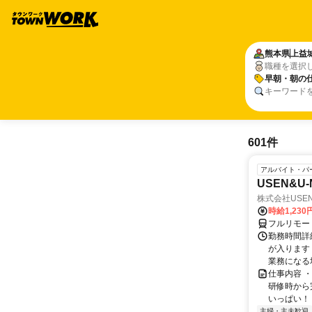
熊本県
上益
職種を選択
早朝・朝の
キーワード
601件
アルバイト・パ
USEN&U
株式会社USEN 
時給1,230
フルリモー
勤務時間詳細
が入ります
業務になる
仕事内容 
研修時から
いっぱい！ 
主婦・主夫歓迎