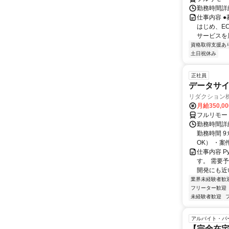
勤務時間詳細
仕事内容 
はじめ、E
サービスを展
資格取得支援あ
土日祝休み
正社員
データサイエ
リダクション
月給350,00
フルリモー
勤務時間詳細
勤務時間 9
OK） ・案
仕事内容 P
す。 需要
開発にも近
業界未経験者歓
フリーター歓迎
未経験者歓迎
アルバイト・パ
【完全在