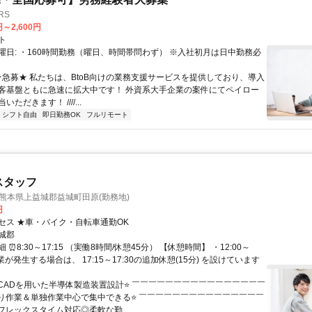
RS
円～2,600円
ト
曜日: ・160時間勤務（曜日、時間帯問わず） ※入社初月は日中勤務必
 ★急募★ 私たちは、BtoB向けの業務支援サービスを提供しており、導入
客基盤ともに急速に拡大中です！ 外資系大手企業の案件にてペイロー
ただきます！ ////...
シフト自由
即日勤務OK
フルリモート
スタッフ
x/熊本県上益城郡益城町田原(勤務地)
円
セス ★車・バイク・自転車通勤OK
城郡
⏰8:30～17:15 （実働8時間/休憩45分） 【休憩時間】 ・12:00～
※残業が発生する場合は、 17:15～17:30の追加休憩(15分) を設けています
⭐CADを用いた半導体製造装置設計⭐ ￣￣￣￣￣￣￣￣￣￣￣￣￣￣￣￣
座り作業＆単独作業中心で集中できる⭐ ￣￣￣￣￣￣￣￣￣￣￣￣￣￣￣
フレックスタイム対応◎柔軟な勤...