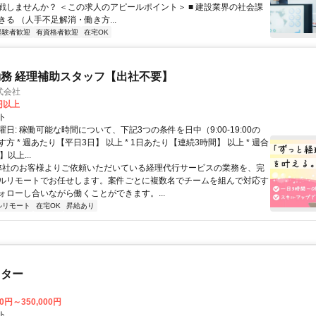
戦しませんか？ ＜この求人のアピールポイント＞ ■ 建設業界の社会課
る （人手不足解消・働き方...
経験者歓迎
有資格者歓迎
在宅OK
務 経理補助スタッフ【出社不要】
式会社
2円以上
ト
日: 稼働可能な時間について、下記3つの条件を日中（9:00-19:00の
方 * 週あたり【平日3日】 以上 * 1日あたり【連続3時間】 以上 * 週合
以上...
 弊社のお客様よりご依頼いただいている経理代行サービスの業務を、完
ルリモートでお任せします。案件ごとに複数名でチームを組んで対応す
ォローし合いながら働くことができます。...
ルリモート
在宅OK
昇給あり
スター
00円～350,000円
ト