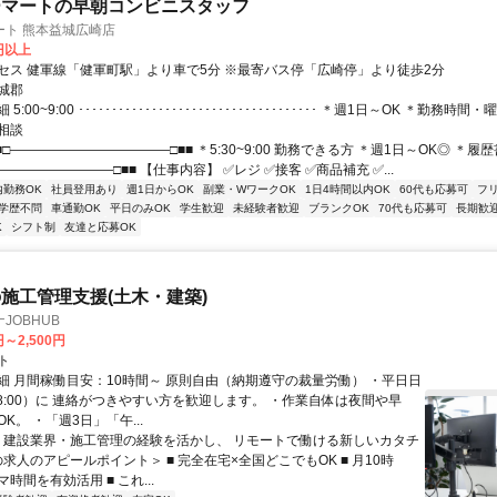
ーマートの早朝コンビニスタッフ
ート 熊本益城広崎店
4円以上
セス 健軍線「健軍町駅」より車で5分 ※最寄バス停「広崎停」より徒歩2分
城郡
:00~9:00 ････････････････････････････････････ ＊週1日～OK ＊勤務時
相談
■□――――――――――――□■■ ＊5:30~9:00 勤務できる方 ＊週1日～OK◎ ＊履
―――――――――□■■ 【仕事内容】 ✅レジ ✅接客 ✅商品補充 ✅...
内勤務OK
社員登用あり
週1日からOK
副業・WワークOK
1日4時間以内OK
60代も応募可
フ
学歴不問
車通勤OK
平日のみOK
学生歓迎
未経験者歓迎
ブランクOK
70代も応募可
長期歓
K
シフト制
友達と応募OK
施工管理支援(土木・建築)
JOBHUB
円～2,500円
ト
細 月間稼働目安：10時間～ 原則自由（納期遵守の裁量労働） ・平日日
-18:00）に 連絡がつきやすい方を歓迎します。 ・作業自体は夜間や早
K。 ・「週3日」「午...
／ 建設業界・施工管理の経験を活かし、 リモートで働ける新しいカタチ
の求人のアピールポイント＞ ■ 完全在宅×全国どこでもOK ■ 月10時
時間を有効活用 ■ これ...