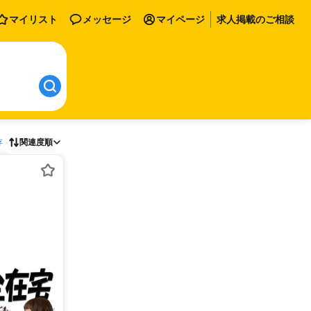
マイリスト
メッセージ
マイページ
求人掲載のご相談
存
関連度順