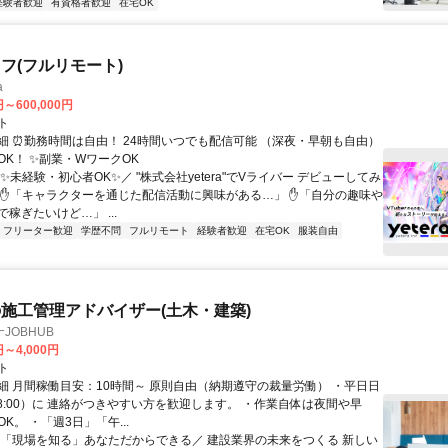
経験者歓迎
有資格者歓迎
在宅OK
フ(フルリモート)
a
円～600,000円
ト
細 ⏰勤務時間は自由！ 24時間いつでも配信可能 （深夜・早朝も自由）
OK！ ✨副業・WワークOK
✨未経験・初心者OK✨／ "株式会社yetera"でVライバー デビューしてみ
 ✋「キャラクターを通じた配信活動に興味がある…」 ✋「自分の趣味や
稼ぎたいけど…」 ...
フリーター歓迎
学歴不問
フルリモート
経験者歓迎
在宅OK
服装自由
施工管理アドバイザー(土木・建築)
JOBHUB
円～4,000円
ト
細 月間稼働目安：10時間～ 原則自由（納期遵守の裁量労働） ・平日日
-18:00）に 連絡がつきやすい方を歓迎します。 ・作業自体は夜間や早
K。 ・「週3日」「午...
＼「現場を知る」あなただからできる／ 建設業界の未来をつくる 新しい