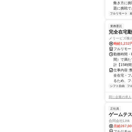
働き方に挑
題に挑戦でき
フルリモート
業務委託
完全在宅勤
メリービズ株
時給1,23
フルリモー
勤務時間・曜
間）で満たす
計【15時間】
仕事内容:
全在宅・フ
るため、フ
シフト自由
フ
同じ企業の求人
正社員
ゲームテ
合同会社Link
月給267,0
フルリモー