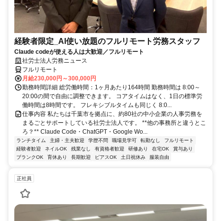
経験者限定_AI使い放題のフルリモート労務スタッフ
Claude codeが使える人は大歓迎／フルリモート
社労士法人労務ニュース
フルリモート
月給230,000円～300,000円
勤務時間詳細 総労働時間：1ヶ月あたり164時間 勤務時間は 8:00～
20:00の間で自由に調整できます。 コアタイムはなく、1日の標準労
働時間は8時間です。 フレキシブルタイムも同じく 8:0...
仕事内容 私たちは千葉市を拠点に、約80社の中小企業の人事労務を
まるごとサポートしている社労士法人です。 **他の事務所と違うとこ
ろ？** Claude Code・ChatGPT・Google Wo...
ランチタイム
主婦・主夫歓迎
学歴不問
職場見学可
転勤なし
フルリモート
経験者歓迎
ネイルOK
残業なし
有資格者歓迎
研修あり
在宅OK
賞与あり
ブランクOK
育休あり
長期歓迎
ピアスOK
土日祝休み
服装自由
正社員