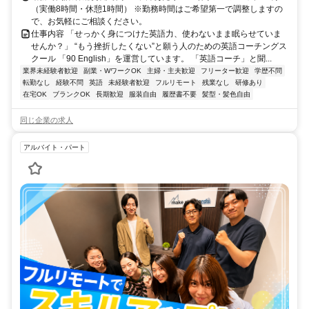
（実働8時間・休憩1時間） ※勤務時間はご希望第一で調整しますの
で、お気軽にご相談ください。
仕事内容 「せっかく身につけた英語力、使わないまま眠らせていま
せんか？」 “もう挫折したくない”と願う人のための英語コーチングス
クール 「90 English」を運営しています。 「英語コーチ」と聞...
業界未経験者歓迎
副業・WワークOK
主婦・主夫歓迎
フリーター歓迎
学歴不問
転勤なし
経験不問
英語
未経験者歓迎
フルリモート
残業なし
研修あり
在宅OK
ブランクOK
長期歓迎
服装自由
履歴書不要
髪型・髪色自由
同じ企業の求人
アルバイト・パート