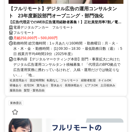
【フルリモート】デジタル広告の運用コンサルタン
ト 23年度新設部門オープニング・部門強化
【広告代理店でのWEB広告運用経験者募集！】正社員登用率7割／電通
G／全国×完全在宅／年休126日・土日祝休み／残業月平均4時間19分
電通デジタルアンカー フルリモート
フルリモート
月給250,000円～500,000円
勤務時間 総労働時間：1ヶ月あたり160時間 ・勤務曜日：月・火・
水・木・金 ・勤務時間： [1] 09:30～18:30 ・最低勤務日数（週）：5
日 残業月平均4時間19分（2025年度）
仕事内容 【デジタルマーケティング本部】部門・事業拡大に向けた
デジタル広告運用コンサルタント積極募集！ 「代理店のBPO拠点で
広告運用実務に携わっているけれど、入稿・運用だけでは物足りな
い…」 「地...
社員登用あり
固定時間制
転勤なし
フルリモート
経験者歓迎
ネイルOK
研修あり
在宅OK
賞与あり
育休あり
長期休暇あり
ピアスOK
土日祝休み
服装自由
髪型・髪色自由
業務委託