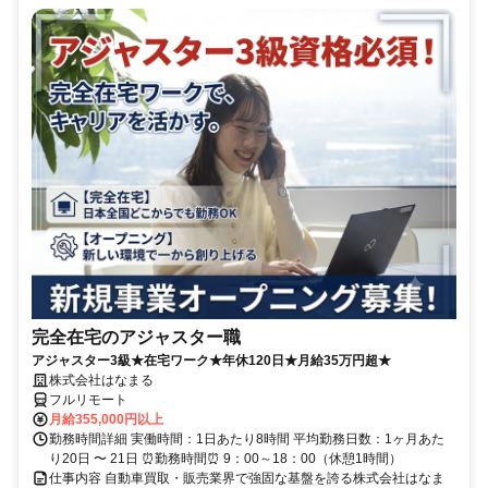
完全在宅のアジャスター職
アジャスター3級★在宅ワーク★年休120日★月給35万円超★
株式会社はなまる
フルリモート
月給355,000円以上
勤務時間詳細 実働時間：1日あたり8時間 平均勤務日数：1ヶ月あた
り20日 〜 21日 ⏰勤務時間⏰ 9：00～18：00（休憩1時間）
仕事内容 自動車買取・販売業界で強固な基盤を誇る株式会社はなま