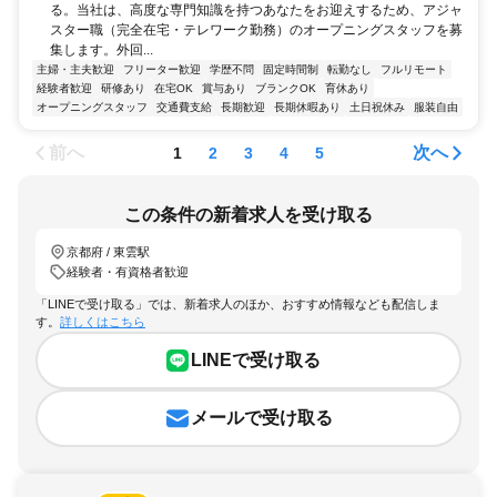
る。当社は、高度な専門知識を持つあなたをお迎えするため、アジャ
スター職（完全在宅・テレワーク勤務）のオープニングスタッフを募
集します。外回...
主婦・主夫歓迎
フリーター歓迎
学歴不問
固定時間制
転勤なし
フルリモート
経験者歓迎
研修あり
在宅OK
賞与あり
ブランクOK
育休あり
オープニングスタッフ
交通費支給
長期歓迎
長期休暇あり
土日祝休み
服装自由
前へ
次へ
1
2
3
4
5
この条件の新着求人を受け取る
京都府 / 東雲駅
経験者・有資格者歓迎
「LINEで受け取る」では、新着求人のほか、おすすめ情報なども配信しま
す。
詳しくはこちら
LINEで受け取る
メールで受け取る