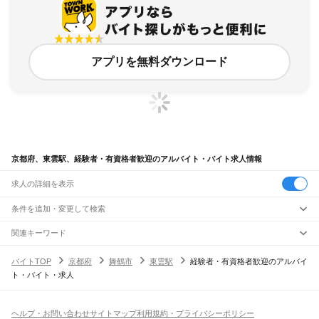
アプリを無料ダウンロード
京都府、東雲駅、経験者・有資格者歓迎のアルバイト・バイト求人情報
求人の詳細を表示
条件を追加・変更して検索
市区町村を追加・変更
関連キーワード
完全在宅ワーク 全国
シール貼り 在宅
現在地周辺
ガチャガチャ
犬カフェ
京都府
駅を追加・変更
バイトTOP
京都府
舞鶴市
東雲駅
経験者・有資格者歓迎のアルバイ
京都府
すべて
ト・バイト・求人
京都市
すべて
職種を追加・変更
JR小浜線
北区
上京区
左京区
中京区
東山区
下京区
南区
右京区
伏見区
山科区
西京区
東舞鶴駅
松尾寺駅
飲食・フードサービス
福知山市
舞鶴市
綾部市
宇治市
宮津市
亀岡市
城陽市
向日市
長岡京市
八幡市
特徴を追加・変更
飲食・フードサービス
すべて
ヘルプ・お問い合わせ
サイトマップ
利用規約・プライバシーポリシー
JR関西本線(亀山～加茂)
京田辺市
京丹後市
南丹市
木津川市
乙訓郡
久世郡
綴喜郡
相楽郡
船井郡
与謝郡