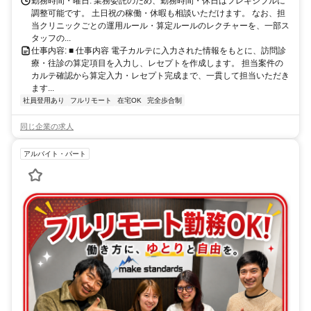
勤務時間・曜日: 業務委託のため、勤務時間・休日はフレキシブルに
調整可能です。 土日祝の稼働・休暇も相談いただけます。 なお、担
当クリニックごとの運用ルール・算定ルールのレクチャーを、一部ス
タッフの...
仕事内容: ■ 仕事内容 電子カルテに入力された情報をもとに、訪問診
療・往診の算定項目を入力し、レセプトを作成します。 担当案件の
カルテ確認から算定入力・レセプト完成まで、一貫して担当いただき
ます...
社員登用あり
フルリモート
在宅OK
完全歩合制
同じ企業の求人
アルバイト・パート