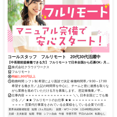
コールスタッフ フルリモート 20代30代活躍中
【中長期前提稼働できる方】 フルリモートで日本全国から応募OK♪ 月稼
働80時間で安定収入！
株式会社クラウドワークス
フルリモート
時給1,900円以上
勤務時間 シフト制 希望により面談で決定 稼働時間帯／9:00～17:00
希望する働き方／上記の時間帯を中心に、チームと密に連携を取りな
がら業務を進めていただける方を募集します。 想定稼働量／平...
仕事内容 ＝＝＝＝＝＝＝＝＝＝＝＝＝＝＝ ＼＼ 日本全国どこでも働
ける ／／ ★★ フルリモートのお仕事 ★★ ＝＝＝＝＝＝＝＝＝＝＝
＝＝＝＝ 営業代行事業をされている企業様をしている企業での営...
業界未経験者歓迎
短期（3ヵ月以内）
副業・WワークOK
1日4時間以内OK
主婦・主夫歓迎
短期
早朝
シフト自由
午後
学歴不問
平日のみOK
転勤なし