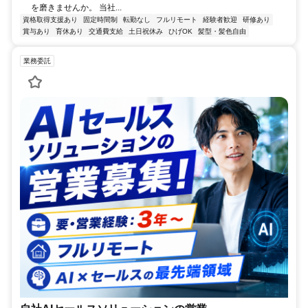
を磨きませんか。 当社...
資格取得支援あり
固定時間制
転勤なし
フルリモート
経験者歓迎
研修あり
賞与あり
育休あり
交通費支給
土日祝休み
ひげOK
髪型・髪色自由
業務委託