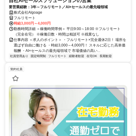
自社AIセールスソリューションの営業
要営業経験：3年～フルリモート／AI×セールスの最先端領域
株式会社Algoage
フルリモート
時給3,000円～4,000円
勤務時間詳細 ＜稼働時間帯例＞ 平日9:00～18:00 ※フルリモート
（完全在宅） ※稼働日数・時間は相談可 ※残業なし
仕事内容 ＜求人のポイント＞ ・フルリモート×完全週休2日！ 場所を
選ばず自由に働ける ・時給3,000～4,000円！ スキルに応じた高単価
報酬 ・AI×セールスの最先端領域で 市場価値の高い...
社員登用あり
固定時間制
フルリモート
経験者歓迎
在宅OK
長期歓迎
契約社員