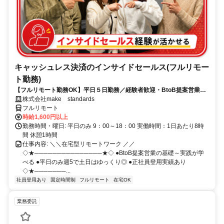
キャッシュレス決済のインサイドセールス(フルリモー
ト勤務)
【フルリモート勤務OK】平日５日勤務／経験者歓迎・BtoB提案営業で
スキルアップ
株式会社make standards
フルリモート
時給1,600円以上
勤務時間・曜日: 平日のみ 9：00～18：00 実働時間：1日あたり8時
間 休憩1時間
仕事内容: ＼＼在宅型リモートワーク ／／
◇★───────────────★◇ ●BtoB提案営業の基礎～実践が学
べる ●平日のみ週5で土日はゆっくり◎ ●正社員登用実績あり
◇★───────...
社員登用あり
固定時間制
フルリモート
在宅OK
業務委託