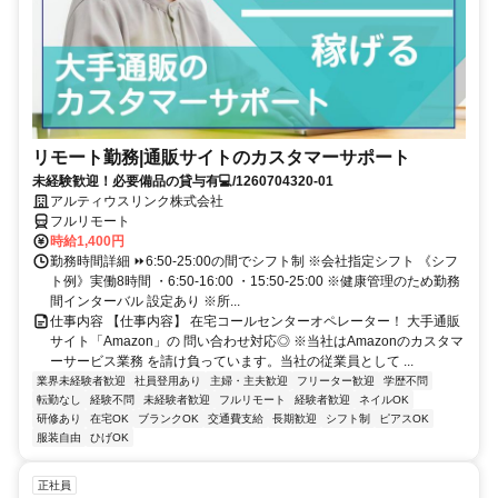
リモート勤務|通販サイトのカスタマーサポート
未経験歓迎！必要備品の貸与有💻/1260704320-01
アルティウスリンク株式会社
フルリモート
時給1,400円
勤務時間詳細 ⏩6:50-25:00の間でシフト制 ※会社指定シフト 《シフ
ト例》実働8時間 ・6:50-16:00 ・15:50-25:00 ※健康管理のため勤務
間インターバル 設定あり ※所...
仕事内容 【仕事内容】 在宅コールセンターオペレーター！ 大手通販
サイト「Amazon」の 問い合わせ対応◎ ※当社はAmazonのカスタマ
ーサービス業務 を請け負っています。当社の従業員として ...
業界未経験者歓迎
社員登用あり
主婦・主夫歓迎
フリーター歓迎
学歴不問
転勤なし
経験不問
未経験者歓迎
フルリモート
経験者歓迎
ネイルOK
研修あり
在宅OK
ブランクOK
交通費支給
長期歓迎
シフト制
ピアスOK
服装自由
ひげOK
正社員