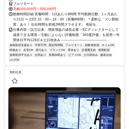
フルリモート
月給300,000円～500,000円
勤務時間詳細 実働時間：1日あたり8時間 平均勤務日数：1ヶ月あた
り21日 〜 23日 10：00～19：00（実働8時間） ＊柔軟な「ズレ勤制
度」あり！ 出社時間を前後2時間ズラせます。 有給を...
仕事内容 ✅設立以来、増収増益の成長企業 ✅ECディレクターとして
成長できる環境 ✅主観によらない評価制度「360度評価」を採用 ✅年
間休日平均128日＆土日祝休み ―――――――――――――...
資格取得支援あり
学歴不問
固定時間制
フルリモート
経験者歓迎
ネイルOK
研修あり
在宅OK
賞与あり
ブランクOK
育休あり
交通費支給
長期歓迎
資格取得手当あり
社割あり
長期休暇あり
ピアスOK
土日祝休み
服装自由
ひげOK
契約社員