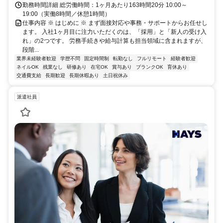
勤務時間詳細 総労働時間：1ヶ月あたり163時間20分 10:00～
19:00（実働8時間／休憩1時間）
仕事内容 ※ はじめに ※ まず面接対応や事務・サポートからお任せし
ます。 入社1ヶ月目に注力いただくのは、「採用」と「新人の受け入
れ」の2つです。 労務手続きや給与計算も担当領域に含まれますが、
段階...
業界未経験者歓迎
学歴不問
固定時間制
転勤なし
フルリモート
経験者歓迎
ネイルOK
残業なし
研修あり
在宅OK
賞与あり
ブランクOK
育休あり
交通費支給
長期歓迎
長期休暇あり
土日祝休み
派遣社員