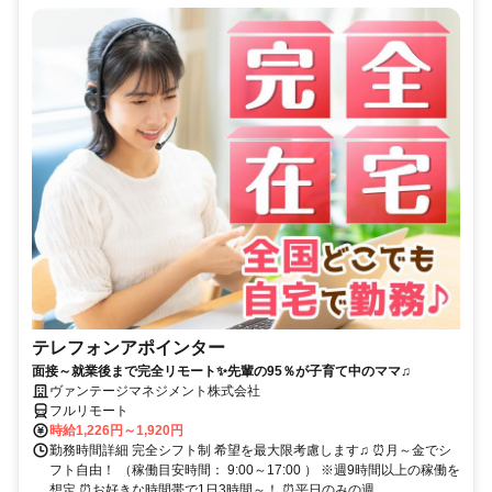
テレフォンアポインター
面接～就業後まで完全リモート✨先輩の95％が子育て中のママ♫
ヴァンテージマネジメント株式会社
フルリモート
時給1,226円～1,920円
勤務時間詳細 完全シフト制 希望を最大限考慮します♫ ⏰月～金でシ
フト自由！ （稼働目安時間： 9:00～17:00 ） ※週9時間以上の稼働を
想定 ⏰お好きな時間帯で1日3時間～！ ⏰平日のみの週...