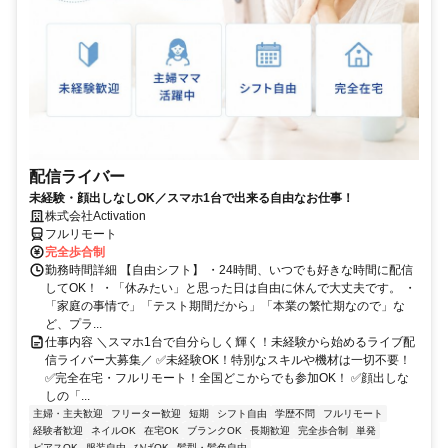
配信ライバー
未経験・顔出しなしOK／スマホ1台で出来る自由なお仕事！
株式会社Activation
フルリモート
完全歩合制
勤務時間詳細 【自由シフト】 ・24時間、いつでも好きな時間に配信
してOK！ ・「休みたい」と思った日は自由に休んで大丈夫です。 ・
「家庭の事情で」「テスト期間だから」「本業の繁忙期なので」な
ど、プラ...
仕事内容 ＼スマホ1台で自分らしく輝く！未経験から始めるライブ配
信ライバー大募集／ ✅未経験OK！特別なスキルや機材は一切不要！
✅完全在宅・フルリモート！全国どこからでも参加OK！ ✅顔出しな
しの「...
主婦・主夫歓迎
フリーター歓迎
短期
シフト自由
学歴不問
フルリモート
経験者歓迎
ネイルOK
在宅OK
ブランクOK
長期歓迎
完全歩合制
単発
ピアスOK
服装自由
ひげOK
髪型・髪色自由