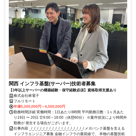
関西 インフラ基盤(サーバー)技術者募集
【3年以上サーバーの構築経験・保守経験必須】資格取得支援あり
株式会社林電子
フルリモート
年俸5,500,000円～6,500,000円
勤務時間詳細 実働時間：1日あたり8時間 平均勤務日数：1ヶ月あた
り19日 〜 20日 ⏰9:00～18:00（休憩60分） ※案件状況により時間外
勤務が 発生する場合がございます。
仕事内容 _/_/_/_/_/_/_/_/_/_/_/_/_/_/_/_/_/_/ メガバンク基盤を支える
インフラエンジニア募集 金融インフラの最前線で、 本物の基盤技術