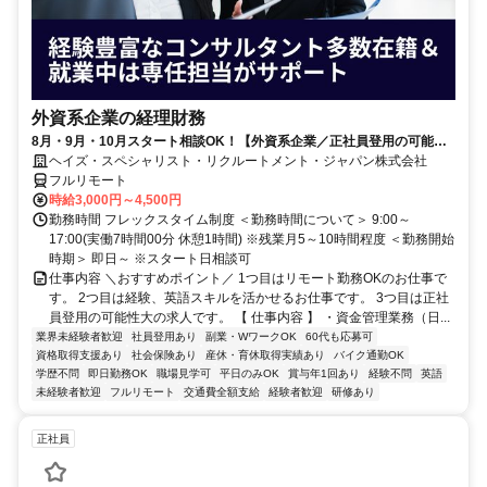
外資系企業の経理財務
8月・9月・10月スタート相談OK！【外資系企業／正社員登用の可能性
大／700万～800万／リモート勤務OK】経理財務
ヘイズ・スペシャリスト・リクルートメント・ジャパン株式会社
フルリモート
時給3,000円～4,500円
勤務時間 フレックスタイム制度 ＜勤務時間について＞ 9:00～
17:00(実働7時間00分 休憩1時間) ※残業月5～10時間程度 ＜勤務開始
時期＞ 即日～ ※スタート日相談可
仕事内容 ＼おすすめポイント／ 1つ目はリモート勤務OKのお仕事で
す。 2つ目は経験、英語スキルを活かせるお仕事です。 3つ目は正社
員登用の可能性大の求人です。 【 仕事内容 】 ・資金管理業務（日...
業界未経験者歓迎
社員登用あり
副業・WワークOK
60代も応募可
資格取得支援あり
社会保険あり
産休・育休取得実績あり
バイク通勤OK
学歴不問
即日勤務OK
職場見学可
平日のみOK
賞与年1回あり
経験不問
英語
未経験者歓迎
フルリモート
交通費全額支給
経験者歓迎
研修あり
正社員