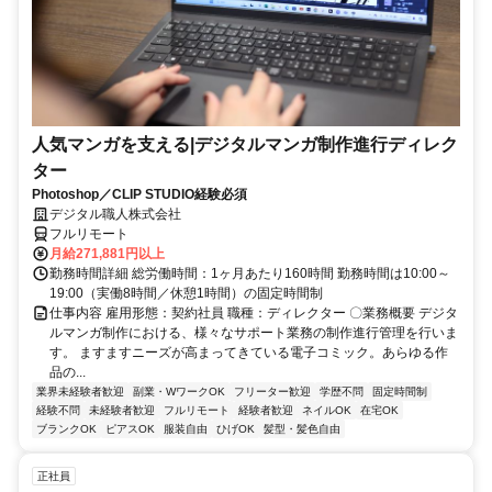
人気マンガを支える|デジタルマンガ制作進行ディレク
ター
Photoshop／CLIP STUDIO経験必須
デジタル職人株式会社
フルリモート
月給271,881円以上
勤務時間詳細 総労働時間：1ヶ月あたり160時間 勤務時間は10:00～
19:00（実働8時間／休憩1時間）の固定時間制
仕事内容 雇用形態：契約社員 職種：ディレクター 〇業務概要 デジタ
ルマンガ制作における、様々なサポート業務の制作進行管理を行いま
す。 ますますニーズが高まってきている電子コミック。あらゆる作
品の...
業界未経験者歓迎
副業・WワークOK
フリーター歓迎
学歴不問
固定時間制
経験不問
未経験者歓迎
フルリモート
経験者歓迎
ネイルOK
在宅OK
ブランクOK
ピアスOK
服装自由
ひげOK
髪型・髪色自由
正社員