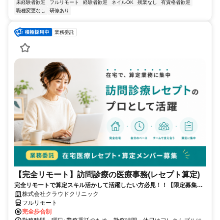
未経験者歓迎
フルリモート
経験者歓迎
ネイルOK
残業なし
有資格者歓迎
職種変更なし
研修あり
業務委託
【完全リモート】訪問診療の医療事務(レセプト算定)
完全リモートで算定スキル活かして活躍したい方必見！！【限定募集】
完全リモート｜在宅医療レセプト算定（成果報酬型／業務委託）
株式会社クラウドクリニック
フルリモート
完全歩合制