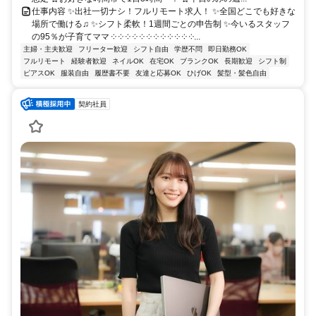
仕事内容 ✨出社一切ナシ！フルリモート求人！ ✨全国どこでも好きな
場所で働ける♫ ✨シフト柔軟！1週間ごとの申告制 ✨今いるスタッフ
の95％が子育てママ ༶ ༶ ༶ ༶ ༶ ༶ ༶ ༶ ༶ ༶ ༶ ༶...
主婦・主夫歓迎
フリーター歓迎
シフト自由
学歴不問
即日勤務OK
フルリモート
経験者歓迎
ネイルOK
在宅OK
ブランクOK
長期歓迎
シフト制
ピアスOK
服装自由
履歴書不要
友達と応募OK
ひげOK
髪型・髪色自由
契約社員