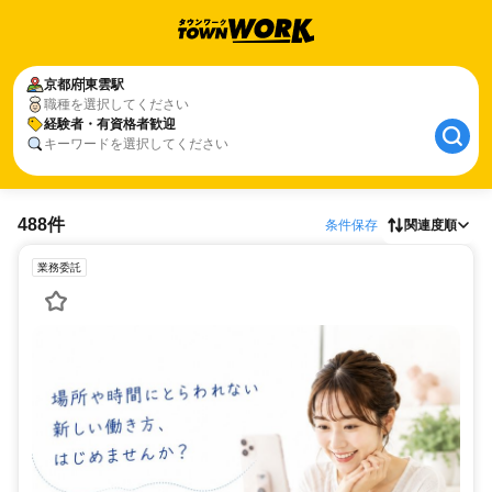
京都府
東雲駅
職種を選択してください
経験者・有資格者歓迎
キーワードを選択してください
488件
条件保存
関連度順
業務委託