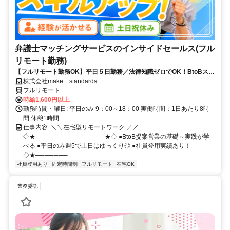
弁護士マッチングサービスのインサイドセールス(フル
リモート勤務)
【フルリモート勤務OK】平日５日勤務／法律知識ゼロでOK！BtoBスキ
ルが身につく営業職
株式会社make standards
フルリモート
時給1,600円以上
勤務時間・曜日: 平日のみ 9：00～18：00 実働時間：1日あたり8時
間 休憩1時間
仕事内容: ＼＼在宅型リモートワーク ／／
◇★───────────────★◇ ●BtoB提案営業の基礎～実践が学
べる ●平日のみ週5で土日はゆっくり◎ ●社員登用実績あり！
◇★───────...
社員登用あり
固定時間制
フルリモート
在宅OK
業務委託