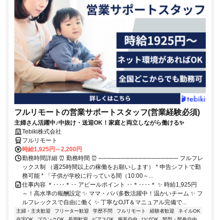
フルリモートの営業サポートスタッフ(営業経験必須)
主婦さん活躍中♪中抜け・送迎OK！家庭と両立しながら働ける✨
Tebiki株式会社
フルリモート
時給1,925円～2,200円
勤務時間詳細 ⏰ 勤務時間 ⏰ ────────────────── フルフレ
ックス制 （週25時間以上の稼働をお願いします） * 申告シフトで勤
務可能 * 「子供が学校に行っている間（10:00～...
仕事内容 ＊‥‥＊‥ アピールポイント ‥＊‥‥＊ ✨ 時給1,925円
～！高水準の報酬設定 ✨ ママ・パパ多数活躍中！温かいチーム ✨ フ
ルフレックスで自由に働く ✨ 丁寧なOJT＆マニュアル完備で...
主婦・主夫歓迎
フリーター歓迎
学歴不問
フルリモート
経験者歓迎
ネイルOK
在宅OK
ブランクOK
長期歓迎
ピアスOK
服装自由
ひげOK
髪型・髪色自由