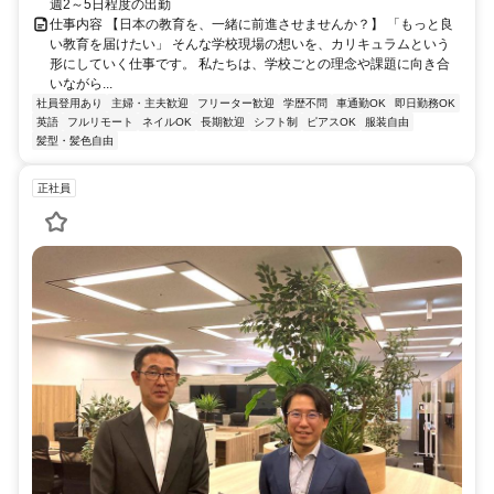
週2～5日程度の出勤
仕事内容 【日本の教育を、一緒に前進させませんか？】 「もっと良
い教育を届けたい」 そんな学校現場の想いを、カリキュラムという
形にしていく仕事です。 私たちは、学校ごとの理念や課題に向き合
いながら...
社員登用あり
主婦・主夫歓迎
フリーター歓迎
学歴不問
車通勤OK
即日勤務OK
英語
フルリモート
ネイルOK
長期歓迎
シフト制
ピアスOK
服装自由
髪型・髪色自由
正社員