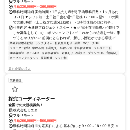
フルリモート
月給330,000円～360,000円
勤務時間詳細 実働時間：1日あたり8時間 平均勤務日数：1ヶ月あた
り21日 ▼シフト制：土日祝日含む週5日勤務 17：00～翌9：00の間
で実働8時間（土日祝含む週5日勤務） ・1時間休憩の他に前半...
仕事内容 ★新規プロジェクトスタート★ ✅ 完全在宅勤務♪ ✅ 弊社で
しか募集をしていないポジションです♪ ✅ これからの組織を一緒に形
づくるやりがい ✅ 前例にとらわれず、新しい挑戦ができる環境 ✅...
業界未経験者歓迎
ランチタイム
社員登用あり
副業・WワークOK
フリーター歓迎
学歴不問
転勤なし
経験不問
未経験者歓迎
フルリモート
経験者歓迎
ネイルOK
有資格者歓迎
研修あり
在宅OK
ブランクOK
育休あり
オープニングスタッフ
長期歓迎
シフト制
同じ企業の求人
業務委託
探究コーディネーター
全国での大規模募集！
株式会社ミエタ
フルリモート
月給200,000円～500,000円
勤務時間詳細 ※対応案件による 基本的には 9：00～18：00 目安 ※