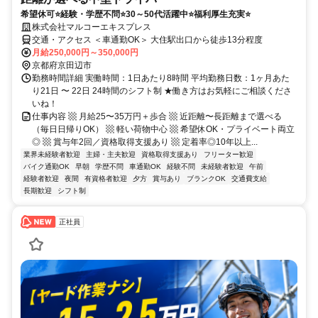
希望休可⭐経験・学歴不問⭐30～50代活躍中⭐福利厚生充実⭐
株式会社マルコーエキスプレス
交通・アクセス ＜車通勤OK＞ 大住駅出口から徒歩13分程度
月給250,000円～350,000円
京都府京田辺市
勤務時間詳細 実働時間：1日あたり8時間 平均勤務日数：1ヶ月あた
り21日 〜 22日 24時間のシフト制 ★働き方はお気軽にご相談くださ
いね！
仕事内容 ▩ 月給25〜35万円＋歩合 ▩ 近距離〜長距離まで選べる
（毎日日帰りOK） ▩ 軽い荷物中心 ▩ 希望休OK・プライベート両立
◎ ▩ 賞与年2回／資格取得支援あり ▩ 定着率◎10年以上...
業界未経験者歓迎
主婦・主夫歓迎
資格取得支援あり
フリーター歓迎
バイク通勤OK
早朝
学歴不問
車通勤OK
経験不問
未経験者歓迎
午前
経験者歓迎
夜間
有資格者歓迎
夕方
賞与あり
ブランクOK
交通費支給
長期歓迎
シフト制
正社員