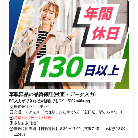
車載部品の品質保証(検査・データ入力)
PC入力ができれば未経験でもOK！/C02a46a-gg
株式会社ウイルテック
交通・アクセス 「大住駅」から車で5分 「新田辺」駅から車で10分
＊車/バイク/電車/バス/自転車/徒歩通勤OK
時給1,500円～1,875円
京都府京田辺市
勤務時間詳細 【日勤専属】 8:30〜17:00（実働7:45） （休憩 12:00～
12:45）