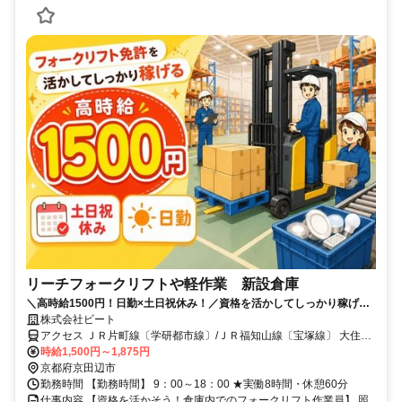
リーチフォークリフトや軽作業 新設倉庫
＼高時給1500円！日勤×土日祝休み！／資格を活かしてしっかり稼げ
る！空調完備のキレイな物流倉庫♪
株式会社ビート
アクセス ＪＲ片町線〔学研都市線〕/ＪＲ福知山線〔宝塚線〕 大住東
口徒歩約25分 松井山手駅から無料直通バスあり(約15分)／公共交通
時給1,500円～1,875円
機関・自転車OK（駐輪場あり)
京都府京田辺市
勤務時間 【勤務時間】 9：00～18：00 ★実働8時間・休憩60分
仕事内容 【資格を活かそう！倉庫内でのフォークリフト作業員】 照