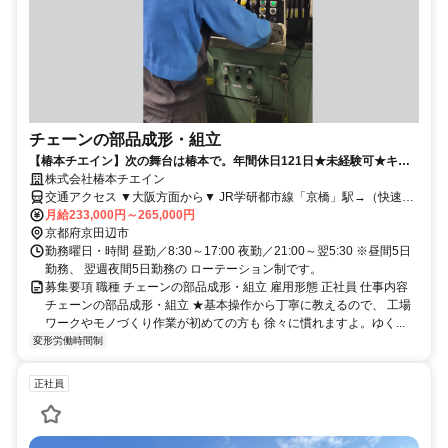
チェーンの部品成形・組立
【椿本チエイン】次の舞台は椿本で。年間休日121日★未経験可★キャ
リアアップを応援！女性活躍中！
株式会社椿本チエイン
交通アクセス ▼大阪方面から▼ JR学研都市線「京橋」駅→（快速40
分）→「京田辺」駅 ▼京都方面から▼ 近鉄京都線「京都」駅→（急
月給233,000円～265,000円
行20分）→「新田辺」駅 ▼奈良方面から▼ 近鉄京都線「大和西大
京都府京田辺市
寺」駅→（急行15分）→「新田辺」駅 ※「京田辺」駅・「新田辺」
勤務曜日・時間 昼勤／8:30～17:00 夜勤／21:00～翌5:30 ※昼間5日
駅からは 「椿本チエイン京田辺工場行き」路線バス（京阪バス）10
勤務、 翌週夜間5日勤務の ローテーション制です。
分
募集要項 職種 チェーンの部品成形・組立 雇用形態 正社員 仕事内容
チェーンの部品成形・組立 ★基本操作から丁寧に教えるので、 工場
ワークやモノづくり作業が初めての方も 徐々に慣れますよ。ゆく...
変形労働時間制
正社員