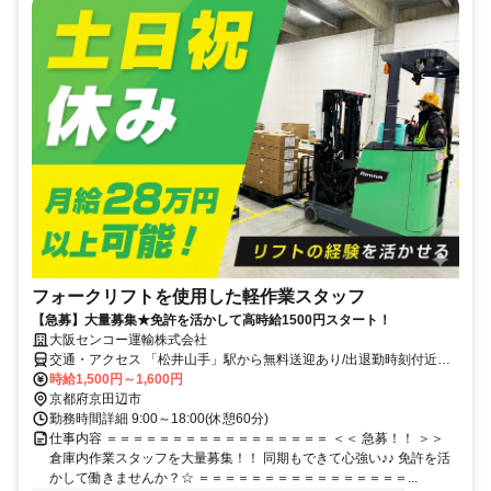
フォークリフトを使用した軽作業スタッフ
【急募】大量募集★免許を活かして高時給1500円スタート！
大阪センコー運輸株式会社
交通・アクセス 「松井山手」駅から無料送迎あり/出退勤時刻付近で
それぞれ7本ずつあります◎
時給1,500円～1,600円
京都府京田辺市
勤務時間詳細 9:00～18:00(休憩60分)
仕事内容 ＝＝＝＝＝＝＝＝＝＝＝＝＝＝＝＝＝ ＜＜ 急募！！ ＞＞
倉庫内作業スタッフを大量募集！！ 同期もできて心強い♪♪ 免許を活
かして働きませんか？☆ ＝＝＝＝＝＝＝＝＝＝＝＝＝＝＝＝...