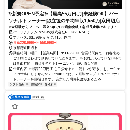
✨️新規OPEN予定✨️【最高55万円/月|未経験OK】パー
ソナルトレーナー|独立後の平均年収1,550万|京田辺店
✨未経験からプロへ｜設立3年で100店舗突破！急成長企業でキャリアア
ップ
パーソナルジムReViNa(株式会社REJUVENATE)
アクセス: 京田辺駅から徒歩10分以内
月給220,000円～550,000円
京都府京田辺市
勤務時間・曜日: 【営業時間】 9:00～23:00 営業時間内で、お客様の
ご予約に合わせて勤務していただきます。 ✨予約が入っていない時間
は自由時間！ 自己学習やトレーニング、買い物など自...
仕事内容: ✨最高55万円/月も目指せる✨ 「筋トレが好き」を、一生モ
ノの仕事にしませんか？ ReViNaでは、未経験からプロのパーソナル
トレーナーを目指せます。 充実した研修制度があるため、...
シフト自由
即日勤務OK
昇給あり
派遣社員