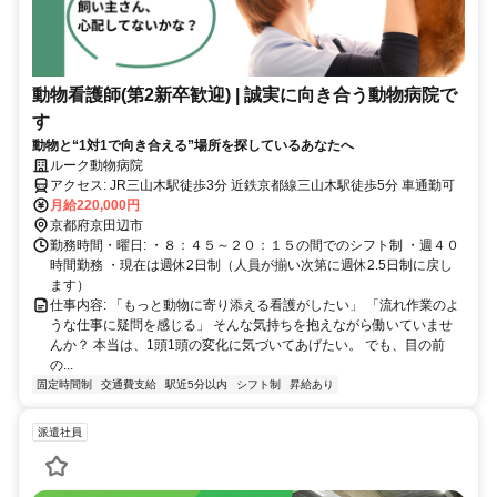
動物看護師(第2新卒歓迎) | 誠実に向き合う動物病院で
す
動物と“1対1で向き合える”場所を探しているあなたへ
ルーク動物病院
アクセス: JR三山木駅徒歩3分 近鉄京都線三山木駅徒歩5分 車通勤可
月給220,000円
京都府京田辺市
勤務時間・曜日: ・８：４５～２０：１５の間でのシフト制 ・週４０
時間勤務 ・現在は週休2日制（人員が揃い次第に週休2.5日制に戻し
ます）
仕事内容: 「もっと動物に寄り添える看護がしたい」 「流れ作業のよ
うな仕事に疑問を感じる」 そんな気持ちを抱えながら働いていませ
んか？ 本当は、1頭1頭の変化に気づいてあげたい。 でも、目の前
の...
固定時間制
交通費支給
駅近5分以内
シフト制
昇給あり
派遣社員