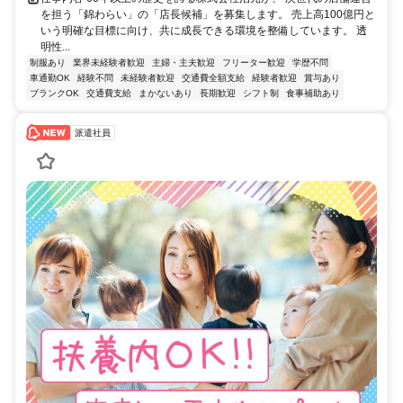
を担う「錦わらい」の「店長候補」を募集します。 売上高100億円と
いう明確な目標に向け、共に成長できる環境を整備しています。 透
明性...
制服あり
業界未経験者歓迎
主婦・主夫歓迎
フリーター歓迎
学歴不問
車通勤OK
経験不問
未経験者歓迎
交通費全額支給
経験者歓迎
賞与あり
ブランクOK
交通費支給
まかないあり
長期歓迎
シフト制
食事補助あり
派遣社員