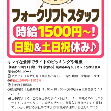
キレイな倉庫でライトのピッキングや運搬
【時給1500円★日勤、土日祝休み】照明器具を扱うキレイな物流倉庫★
空調完備！長期で安定◎
株式会社ビート
アクセス ＪＲ片町線〔学研都市線〕/ＪＲ福知山線〔宝塚線〕 大住東
口徒歩約25分 松井山手駅から無料直通バスあり(約15分)／公共交通
時給1,500円～1,875円
機関・自転車OK（駐輪場あり)
京都府京田辺市
勤務時間 【勤務時間】 9：00～18：00(休憩60分) ★日勤専属でメリ
ハリ！
仕事内容 【Ｑ：このお仕事のポイントは？】 Ａ： 高時給1500円スタ
ート！ フォークリフトの資格を活かして高収入を目指せます！ 長期
でしっかり稼げるお仕事ですよ◎ 実務経験は問いません！ ブラン