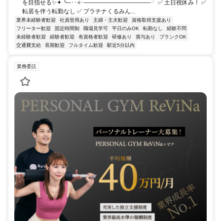
を目指せる✨✦ ╰─･･⭐･───────────────╯ ✅ 土日祝休み！ ✅
転居を伴う転勤なし ✅ プラチナくるみん...
業界未経験者歓迎
社員登用あり
主婦・主夫歓迎
資格取得支援あり
フリーター歓迎
固定時間制
職場見学可
平日のみOK
転勤なし
経験不問
未経験者歓迎
経験者歓迎
有資格者歓迎
研修あり
賞与あり
ブランクOK
交通費支給
長期歓迎
フルタイム歓迎
駅近5分以内
業務委託