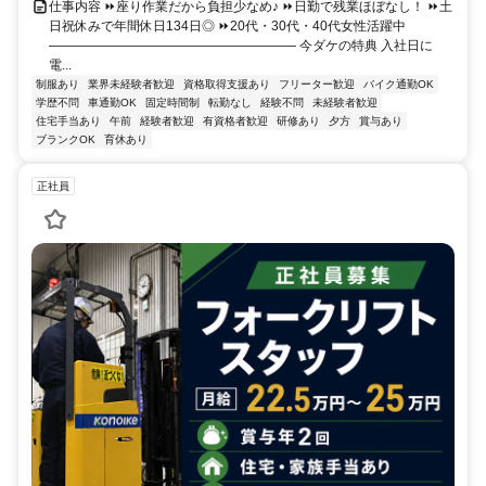
仕事内容 ⏩座り作業だから負担少なめ♪ ⏩日勤で残業ほぼなし！ ⏩土
日祝休みで年間休日134日◎ ⏩20代・30代・40代女性活躍中
――――――――――――――――――― 今ダケの特典 入社日に
電...
制服あり
業界未経験者歓迎
資格取得支援あり
フリーター歓迎
バイク通勤OK
学歴不問
車通勤OK
固定時間制
転勤なし
経験不問
未経験者歓迎
住宅手当あり
午前
経験者歓迎
有資格者歓迎
研修あり
夕方
賞与あり
ブランクOK
育休あり
正社員