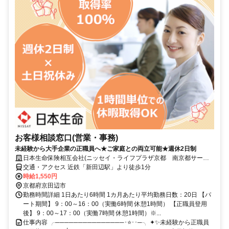
お客様相談窓口(営業・事務)
未経験から大手企業の正職員へ★ご家庭との両立可能★週休2日制
日本生命保険相互会社(ニッセイ・ライフプラザ京都 南京都サービ
スオフィス)
交通・アクセス 近鉄「新田辺駅」より徒歩1分
時給1,550円
京都府京田辺市
勤務時間詳細 1日あたり6時間 1カ月あたり平均勤務日数：20日 【パ
ート期間】 9：00～16：00（実働6時間 休憩1時間） 【正職員登用
後】 9：00～17：00（実働7時間 休憩1時間）※...
仕事内容 ╭───────────────･⭐･･─╮ ✦✨未経験から正職員