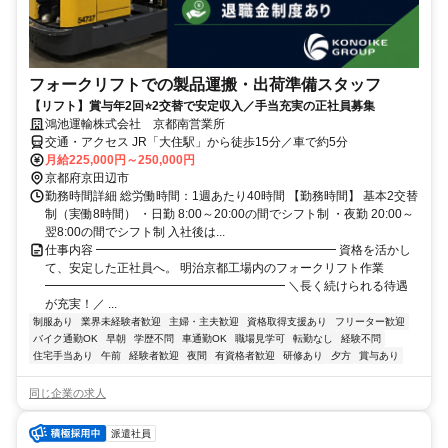
フォークリフトでの製品運搬・出荷準備スタッフ
【リフト】賞与年2回⭐2交替で安定収入／手当充実の正社員募集
鴻池運輸株式会社 京都南営業所
交通・アクセス JR「大住駅」から徒歩15分／車で約5分
月給225,000円～250,000円
京都府京田辺市
勤務時間詳細 総労働時間：1週あたり40時間 【勤務時間】 基本2交替
制（実働8時間） ・日勤 8:00～20:00の間でシフト制 ・夜勤 20:00～
翌8:00の間でシフト制 入社後は...
仕事内容 ━━━━━━━━━━━━━━━━━━━━ 資格を活かし
て、安定した正社員へ。 明治京都工場内のフォークリフト作業
━━━━━━━━━━━━━━━━━━━━ ＼長く続けられる待遇
が充実！／ ...
制服あり
業界未経験者歓迎
主婦・主夫歓迎
資格取得支援あり
フリーター歓迎
バイク通勤OK
早朝
学歴不問
車通勤OK
職場見学可
転勤なし
経験不問
住宅手当あり
午前
経験者歓迎
夜間
有資格者歓迎
研修あり
夕方
賞与あり
同じ企業の求人
派遣社員