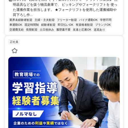
明器具などを扱う物流倉庫で、 ピッキングやフォークリフトを 使っ
た運搬作業を担当します。 ★フォークリフトを使用した運搬補助や
荷下ろし作...
業界未経験者歓迎
主婦・主夫歓迎
フリーター歓迎
バイク通勤OK
学歴不問
車通勤OK
固定時間制
経験者歓迎
即日払いOK
有資格者歓迎
ブランクOK
交通費支給
長期歓迎
土日祝休み
履歴書不要
友達と応募OK
送迎あり
正社員