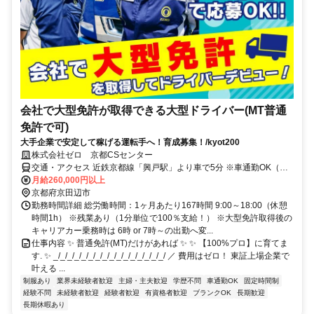
会社で大型免許が取得できる大型ドライバー(MT普通
免許で可)
大手企業で安定して稼げる運転手へ！育成募集！/kyot200
株式会社ゼロ 京都CSセンター
交通・アクセス 近鉄京都線「興戸駅」より車で5分 ※車通勤OK（駐
車場完備）
月給260,000円以上
京都府京田辺市
勤務時間詳細 総労働時間：1ヶ月あたり167時間 9:00～18:00（休憩
時間1h） ※残業あり（1分単位で100％支給！） ※大型免許取得後の
キャリアカー乗務時は 6時 or 7時～の出勤へ変...
仕事内容 ✨ 普通免許(MT)だけがあれば ✨ ✨ 【100%プロ】に育てま
す. ✨ _/_/_/_/_/_/_/_/_/_/_/_/_/_/_/_/ ／ 費用はゼロ！ 東証上場企業で
叶える ...
制服あり
業界未経験者歓迎
主婦・主夫歓迎
学歴不問
車通勤OK
固定時間制
経験不問
未経験者歓迎
経験者歓迎
有資格者歓迎
ブランクOK
長期歓迎
長期休暇あり