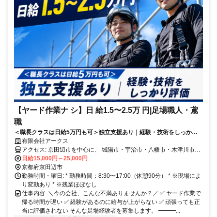
【ヤード作業ナ シ】日 給1.5〜2.5万 円|足場職人・鳶
職
＜職長クラスは日給5万円も可＞独立支援あり｜経験・技術をしっかり
評価
有限会社アークス
アクセス: 京田辺市を中心に、 城陽市・宇治市・八幡市・木津川市・
久御山町・精華町・井手町・枚方市・交野市・寝屋川市エリアからも
日給15,000円～25,000円
通勤しやすい立地です。 新田辺駅・京田辺駅・大住駅・松井山手
京都府京田辺市
駅・長尾駅・樟葉駅周辺で、 足場職人・鳶職・現場作業員の仕事を
勤務時間・曜日: * 勤務時間：8:30〜17:00（休憩90分） * ※現場によ
探している方にもおすすめ！ ✅ 車・バイク通勤OK ✅ 駐車場完備 ✅
り変動あり * ※残業ほぼなし
ヤード集合後、チームで現場へ向かいます
仕事内容: ＼今の会社、こんな不満ありませんか？／ ✅ ヤード作業で
帰る時間が遅い ✅ 経験があるのに給与が上がらない ✅ 頑張っても正
当に評価されない そんな足場経験者を募集します。 ━━━...