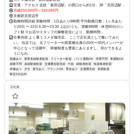
交通・アクセス 近鉄「新⽥辺駅」の⻄⼝から約1分、JR「京⽥辺駅」
の東⼝から約3分
月給250,000円～320,000円
京都府京田辺市
勤務時間詳細 実働時間：1日あたり8時間 平均勤務日数：1ヶ月あた
り20日 〜 22日 6:30〜23:30 上記のうち、実働8時間・休憩60分のシ
フト制 ※お店やスタッフの稼働状況により、勤務時間...
仕事内容 よく通うコメダ珈琲店。 ここで正社員として働いてみた
い。 当店では、元フリーターや異業種出身の20代〜30代メンバーが
中心となって活躍中。 研修制度も豊富にありますし、何ができるよ
うになれ...
制服あり
業界未経験者歓迎
フリーター歓迎
バイク通勤OK
学歴不問
車通勤OK
経験不問
未経験者歓迎
交通費全額支給
午前
経験者歓迎
有資格者歓迎
研修あり
夕方
賞与あり
ブランクOK
育休あり
交通費支給
長期歓迎
駅近5分以内
正社員