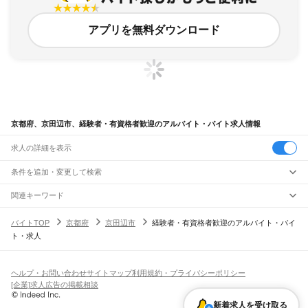
アプリを無料ダウンロード
京都府、京田辺市、経験者・有資格者歓迎のアルバイト・バイト求人情報
求人の詳細を表示
条件を追加・変更して検索
市区町村を追加・変更
関連キーワード
完全在宅ワーク 全国
シール貼り 在宅
現在地周辺
ガチャガチャ
犬カフェ
京都府
駅を追加・変更
バイトTOP
京都府
京田辺市
経験者・有資格者歓迎のアルバイト・バイ
京都府
すべて
ト・求人
京都市
すべて
職種を追加・変更
JR小浜線
北区
上京区
左京区
中京区
東山区
下京区
南区
右京区
伏見区
山科区
西京区
東舞鶴駅
松尾寺駅
飲食・フードサービス
福知山市
舞鶴市
綾部市
宇治市
宮津市
亀岡市
城陽市
向日市
長岡京市
八幡市
特徴を追加・変更
飲食・フードサービス
すべて
ヘルプ・お問い合わせ
サイトマップ
利用規約・プライバシーポリシー
JR関西本線(亀山～加茂)
京田辺市
京丹後市
南丹市
木津川市
乙訓郡
久世郡
綴喜郡
相楽郡
船井郡
与謝郡
ホールスタッフ
キッチンスタッフ
皿洗い・洗い場
精肉・鮮魚加工
給食調理
人気
[企業]求人広告の掲載相談
月ケ瀬口駅
大河原駅
笠置駅
加茂駅
雇用形態を追加・変更
パン屋（ベーカリー）
フードカウンター販売員
バー（BAR）・バーテンダー
日払いOK
高校生歓迎
学生歓迎
深夜の仕事
髪型・髪色自由
ひげOK
ネイルOK
飲食店補助（開店・閉店準備）
飲食店（店長・マネージャー）
新着求人を受け取る
琵琶湖線
ピアスOK
アルバイト・パート
履歴書不要
オープニングスタッフ
留学生・外国人活躍中