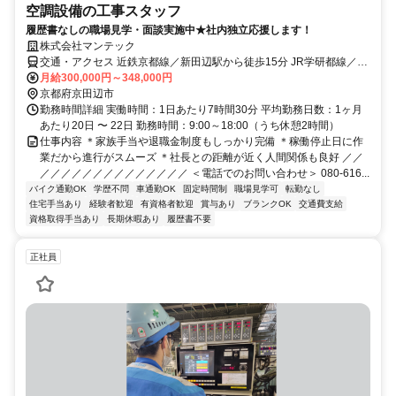
空調設備の工事スタッフ
履歴書なしの職場見学・面談実施中★社内独立応援します！
株式会社マンテック
交通・アクセス 近鉄京都線／新田辺駅から徒歩15分 JR学研都線／京
田辺駅から徒歩20分
月給300,000円～348,000円
京都府京田辺市
勤務時間詳細 実働時間：1日あたり7時間30分 平均勤務日数：1ヶ月
あたり20日 〜 22日 勤務時間：9:00～18:00（うち休憩2時間）
仕事内容 ＊家族手当や退職金制度もしっかり完備 ＊稼働停止日に作
業だから進行がスムーズ ＊社長との距離が近く人間関係も良好 ／／
／／／／／／／／／／／／／／ ＜電話でのお問い合わせ＞ 080-616...
バイク通勤OK
学歴不問
車通勤OK
固定時間制
職場見学可
転勤なし
住宅手当あり
経験者歓迎
有資格者歓迎
賞与あり
ブランクOK
交通費支給
資格取得手当あり
長期休暇あり
履歴書不要
正社員