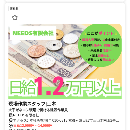
正社員
現場作業スタッフ|土木
大手ゼネコン現場で働ける建設作業員
NEEDS有限会社
アクセス: [本社所在地] 〒610-0313 京都府京田辺市三山木南山2番地5
三山木駅から徒歩10分程度
日給12,000円～14,000円