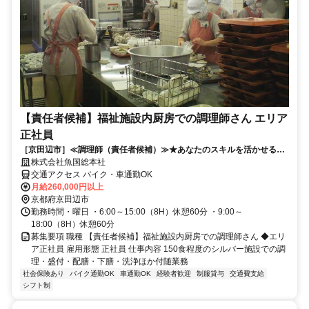
【責任者候補】福祉施設内厨房での調理師さん エリア
正社員
［京田辺市］≪調理師（責任者候補）≫★あなたのスキルを活かせる大
きなチャンスです！！
株式会社魚国総本社
交通アクセス バイク・車通勤OK
月給260,000円以上
京都府京田辺市
勤務時間・曜日 ・6:00～15:00（8H）休憩60分 ・9:00～
18:00（8H）休憩60分
募集要項 職種 【責任者候補】福祉施設内厨房での調理師さん ◆エリ
ア正社員 雇用形態 正社員 仕事内容 150食程度のシルバー施設での調
理・盛付・配膳・下膳・洗浄ほか付随業務
社会保険あり
バイク通勤OK
車通勤OK
経験者歓迎
制服貸与
交通費支給
シフト制