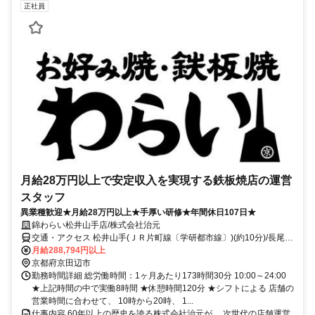
正社員
月給28万円以上で安定収入を実現する鉄板焼店の運営
スタッフ
異業種歓迎★月給28万円以上★手厚い研修★年間休日107日★
錦わらい松井山手店/株式会社治元
交通・アクセス 松井山手(ＪＲ片町線〔学研都市線〕)(約10分)/長尾
（大阪府）(ＪＲ片町線〔学研都市線〕/ＪＲ福知山線〔宝塚線〕)(約
月給288,794円以上
20分)/大住(ＪＲ片町線〔学研都市線〕)(約37分)
京都府京田辺市
勤務時間詳細 総労働時間：1ヶ月あたり173時間30分 10:00～24:00
★上記時間の中で実働8時間 ★休憩時間120分 ★シフトによる 店舗の
営業時間に合わせて、 10時から20時、 1...
仕事内容 60年以上の歴史を誇る株式会社治元が、 次世代の店舗運営