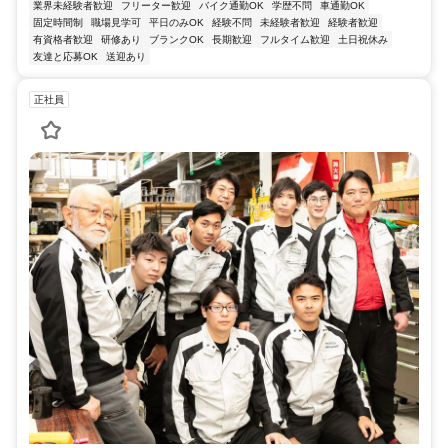
業界未経験者歓迎
フリーター歓迎
バイク通勤OK
学歴不問
車通勤OK
固定時間制
職場見学可
平日のみOK
経験不問
未経験者歓迎
経験者歓迎
有資格者歓迎
研修あり
ブランクOK
長期歓迎
フルタイム歓迎
土日祝休み
友達と応募OK
送迎あり
正社員