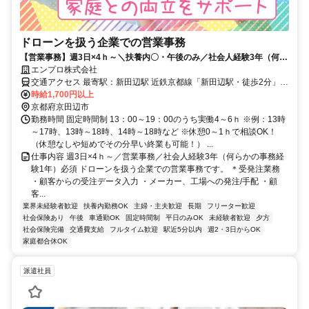
ドローンを扱う企業での営業事務
【営業事務】週3日×4ｈ～＼扶養内〇・午後のみ／社会人経験3年（何ら
かの事務経験1年～）あればOK＠新田辺駅・京田辺駅・車可
エンプロ株式会社
交通アクセス 最寄駅：新田辺駅 近鉄京都線「新田辺駅・徒歩2分」
JR東西線・学研都市線「京田辺駅・徒歩7分」 所在地：京都府京田辺
時給1,700円以上
市河原食田 ※車通勤OK（P無料） ※自転車通勤もOK！
京都府京田辺市
勤務時間 固定時間制 13：00～19：00のうち実働4～6ｈ ※例：13時
～17時、13時～18時、14時～18時など ※休憩0～1ｈで相談OK！
（休憩なしや短めでその分早い終業も可能！） ...
仕事内容 週3日×4ｈ～／営業事務／社会人経験3年（何らかの事務経
験1年）必須 ドローンを扱う企業での営業事務です。 ＊受発注業務
・顧客からの受注データ入力 ・メーカー、工場への発注/手配 ・顧
客...
業界未経験者歓迎
扶養内勤務OK
主婦・主夫歓迎
長期
フリーター歓迎
社会保険あり
午後
車通勤OK
固定時間制
平日のみOK
未経験者歓迎
夕方
社会保険完備
交通費支給
フルタイム歓迎
駅近5分以内
週2・3日からOK
家庭都合休OK
派遣社員