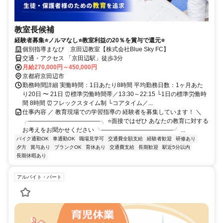
教室長候補
経験者募集⭐ノルマなし⭐教室利益の20％を賞与で還元⭐
個別指導まなび 京田辺教室【株式会社Blue Sky FC】
交通・アクセス 「京田辺駅」徒歩3分
月給270,000円～450,000円
京都府京田辺市
勤務時間詳細 実働時間：1日あたり8時間 平均勤務日数：1ヶ月あた
り20日 〜 21日 ⏰標準労働時間帯／13:30～22:15 └1日の標準労働時
間 8時間 ⏰フレックスタイム制 └コアタイム／...
仕事内容 ／ 教育現場での学習指導の 経験者を募集しています！ ＼
╭――――――――――――╮ ⭐面接ではぜひ あなたの教育に対する
お考えをお聞かせください ╰――――――――――――╯ ...
バイク通勤OK
車通勤OK
職場見学可
交通費全額支給
経験者歓迎
研修あり
夕方
賞与あり
ブランクOK
育休あり
交通費支給
長期歓迎
駅近5分以内
長期休暇あり
アルバイト・パート