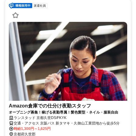
派遣社員
Amazon倉庫での仕分け夜勤スタッフ
オープニング募集！稼げる夜勤専属！髪色髪型・ネイル・服装自由
ランスタッド 京都久世DS/FKYK
交通・アクセス 京阪バス 新タマキ・久御山工業団地から徒歩5分
時給1,300円～1,625円
京都府久世郡