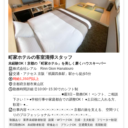
町家ホテルの客室清掃スタッフ
未経験OK！京都の「町家ホテル」を美しく磨くハウスキーパー
株式会社レアル Rinn Gion Hanatouro
交通・アクセス 京阪「祇園四条駅」駅から徒歩5分
時給1,350円以上
京都府京都市東山区
勤務時間詳細 ⏰10:00~15:30でのシフト制
…………………………………… ■週3日～勤務OK！ <シフト、ご相談
下さい！> ●学校行事や家庭都合での調整OK！ ●土日祝に入れる方、
歓迎✨ ●...
仕事内容 +:-:+:-:+:-:+:-:+:-:+:-:+:-:+:-:+:-:+ 京都の旅を支える、 空間づく
りのプロフェッショナル +:-:+:-:+:-:+:-:+:-:+:-:+:-:+:...
制服あり
業界未経験者歓迎
副業・WワークOK
主婦・主夫歓迎
フリーター歓迎
即日勤務OK
未経験者歓迎
研修あり
ブランクOK
交通費支給
長期歓迎