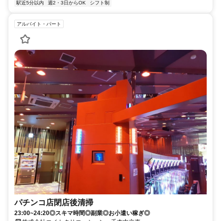
駅近5分以内
週2・3日からOK
シフト制
アルバイト・パート
パチンコ店閉店後清掃
23:00~24:20◎スキマ時間◎副業◎お小遣い稼ぎ◎