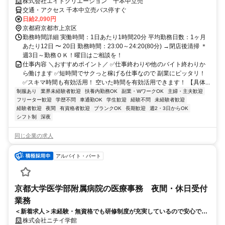
株式会社エイトクリエーション 千本中立売
交通・アクセス 千本中立売バス停すぐ
日給2,090円
京都府京都市上京区
勤務時間詳細 実働時間：1日あたり1時間20分 平均勤務日数：1ヶ月
あたり12日 〜 20日 勤務時間：23:00～24:20(80分) →閉店後清掃 ＊
週3日～勤務ＯＫ！曜日はご相談を！
仕事内容 ＼おすすめポイント／ ✅仕事終わりや他のバイト終わりか
ら働けます ✅短時間でサクっと稼げる仕事なので 副業にピッタリ！
✅スキマ時間も有効活用！ 空いた時間を有効活用できます！ 【具体...
制服あり
業界未経験者歓迎
扶養内勤務OK
副業・WワークOK
主婦・主夫歓迎
フリーター歓迎
学歴不問
車通勤OK
学生歓迎
経験不問
未経験者歓迎
経験者歓迎
夜間
有資格者歓迎
ブランクOK
長期歓迎
週2・3日からOK
シフト制
深夜
同じ企業の求人
アルバイト・パート
京都大学医学部附属病院の医療事務 夜間・休日受付
業務
＜新着求人＞未経験・無資格でも研修制度が充実しているので安心で
す！！
株式会社ニチイ学館