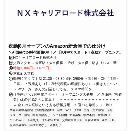
夜勤|8月オープンのAmazon新倉庫での仕分け
＼AI面接で24時間面接OK！／ 【8月中旬スタート！夜勤オープニング募
集】 「週2日～勤務」で私生活も充実！ 未経験スタッフも安心のカンタ
NXキャリアロード株式会社
ン作業◎！
交通アクセス 最寄駅：大久保駅 ・近鉄「大久保」駅よりバス「新タ
マキ」15分 徒歩5分 ・京阪「中書島」駅よりバス「新タマキ」35分
時給1,300円～1,625円
徒歩5分 ＜勤務地＞ 〒613-0022 京都府久世郡久御山町市田新珠城 ＊
京都府久世郡
交通費別途支給（規定あり）
勤務時間 シフト制 21:30～08:30 ※休憩60分 ＊週2日～OK（月曜～
日曜） ＊残業あり（1～2時間程度の可能性あり） ＜働き方について
＞ Wワーカーさんの副業としても、 スキマ時間を...
仕事内容 ＼8月中旬スタート！オープニング大募集！／ 倉庫内（軽作
業）staffを10名の大募集！！ ＝＝＝＝＝＝＝＝＝＝＝＝＝＝＝＝＝
＝ 全くの未経験という方も積極採用！！ 選べる希望シフト制！ ...
業界未経験者歓迎
扶養内勤務OK
副業・WワークOK
主婦・主夫歓迎
長期
フリーター歓迎
社会保険あり
シフト自由
大量募集
学歴不問
車通勤OK
平日のみOK
転勤なし
未経験者歓迎
交通費全額支給
経験者歓迎
週払いOK
有資格者歓迎
職種変更なし
研修あり