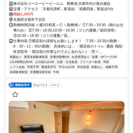
株式会社コーエーピービ―エム 勤務地:京都市内の複合施設
交通・アクセス 「京都河原町」駅直結 「祇園四条」駅徒歩5分
時給1,300円
京都府京都市下京区
勤務時間詳細 ☆週3日程度～◎ ＼勤務例／ ①7:30～10:30（朝のお仕
事のみ） ②7:30～10:30,10:30～16:30（ゴミの運搬／巡回清掃）
③10:30～16:30（ゴミの運搬／巡...
仕事内容 ①開店前の清掃をお願いします！ 〈7:30～10:30の勤務・
8：30～11：30の勤務〉 具体的には… ・開店前のトイレ･通路･階段･
休憩室等 ・開店前の作業なので人に会わない♪ ・黙々...
制服あり
業界未経験者歓迎
扶養内勤務OK
社員登用あり
副業・WワークOK
1日4時間以内OK
土日祝のみOK
主婦・主夫歓迎
フリーター歓迎
早朝
シフト自由
学歴不問
職場見学可
平日のみOK
学生歓迎
転勤なし
経験不問
未経験者歓迎
交通費全額支給
午前
アルバイト・パート