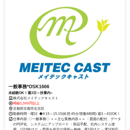
一般事務*OSK1666
未経験OK！週3日～扶養内○
株式会社メイテックキャスト
時給1,500円以上
京都府京都市右京区
勤務時間・曜日: ◆9:15～15:15(休憩:45分/実働6時間) 週3～4日OK！
仕事内容: ◇一般事務◇ ＝＝主な業務内容＝＝ ・図面の配付、データ
のPDF化、システムにアップロード ・部品手配、社内システム使
用、1日5件ほど ・図面を所定の場所へ格納、週1回ほど ・電話対応...