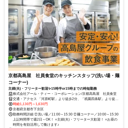
京都高島屋 社員食堂のキッチンスタッフ(洗い場・麺
コーナー)
主婦(夫)・フリーター歓迎✨15時半or15時までの時短勤務
株式会社アール・ティー・コーポレーション/京都高島屋 社員食堂
交通・アクセス 「河原町駅」より徒歩2分、「祇園四条駅」より徒歩
5分、「三条駅」「清水五条駅」より徒歩12分
時給1,130円～1,630円
京都府京都市下京区
勤務時間詳細 ⏰洗い場／11:00～15:30 ⏰麺コーナー／10:00～15:30
上記時間帯で週2日～OK！ ⭐主婦(夫)・フリーター大歓迎！ ⭐お昼の
時間を有効活用して働けます♪