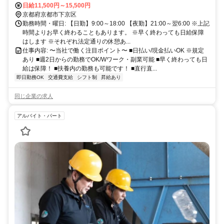
日給11,500円～15,500円
京都府京都市下京区
勤務時間・曜日: 【日勤】9:00～18:00 【夜勤】21:00～翌6:00 ※上記
時間よりお早く終わることもあります。 ※早く終わっても日給保障
はします ※それぞれ法定通りの休憩あ...
仕事内容: 〜当社で働く注目ポイント〜 ■日払い/現金払いOK ※規定
あり ■週2日からの勤務でOK/Wワーク・副業可能 ■早く終わっても日
給は保障！ ■扶養内の勤務も可能です！ ■直行直...
即日勤務OK
交通費支給
シフト制
昇給あり
同じ企業の求人
アルバイト・パート