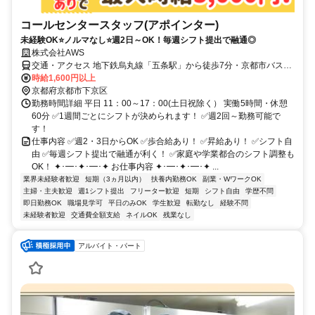
コールセンタースタッフ(アポインター)
未経験OK⭐ノルマなし⭐週2日～OK！毎週シフト提出で融通◎
株式会社AWS
交通・アクセス 地下鉄烏丸線「五条駅」から徒歩7分・京都市バス
「五条西洞院」から徒歩2分
時給1,600円以上
京都府京都市下京区
勤務時間詳細 平日 11：00～17：00(土日祝除く） 実働5時間・休憩
60分 ✅1週間ごとにシフトが決められます！ ✅週2回～勤務可能で
す！
仕事内容 ✅週2・3日からOK ✅歩合給あり！ ✅昇給あり！ ✅シフト自
由 ✅毎週シフト提出で融通が利く！ ✅家庭や学業都合のシフト調整も
OK！ ✦･━･✦･━･✦ お仕事内容 ✦･━･✦･━･✦ ...
業界未経験者歓迎
短期（3ヵ月以内）
扶養内勤務OK
副業・WワークOK
主婦・主夫歓迎
週1シフト提出
フリーター歓迎
短期
シフト自由
学歴不問
即日勤務OK
職場見学可
平日のみOK
学生歓迎
転勤なし
経験不問
未経験者歓迎
交通費全額支給
ネイルOK
残業なし
アルバイト・パート