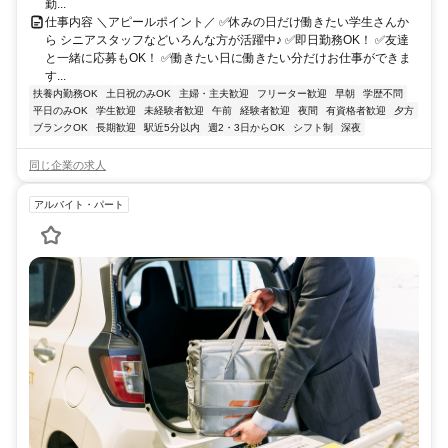
勤...
仕事内容 ＼アピールポイント／ ✅休みの日だけ働きたい学生さんか
ら シニアスタッフなどいろんな方が活躍中♪ ✅即日勤務OK！ ✅友達
と一緒に応募もOK！ ✅働きたい日に働きたい分だけお仕事ができま
す...
扶養内勤務OK
土日祝のみOK
主婦・主夫歓迎
フリーター歓迎
早朝
学歴不問
平日のみOK
学生歓迎
未経験者歓迎
午前
経験者歓迎
夜間
有資格者歓迎
夕方
ブランクOK
長期歓迎
駅近5分以内
週2・3日からOK
シフト制
深夜
同じ企業の求人
アルバイト・パート