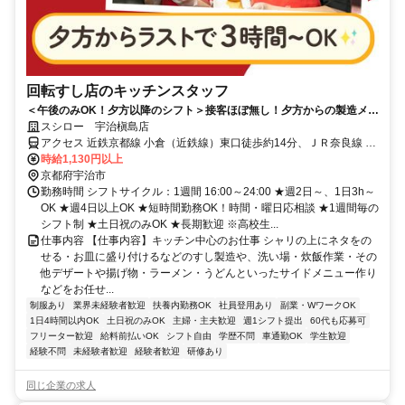
回転すし店のキッチンスタッフ
＜午後のみOK！夕方以降のシフト＞接客ほぼ無し！夕方からの製造メイ
ンでコツコツ働ける
スシロー 宇治槇島店
アクセス 近鉄京都線 小倉（近鉄線）東口徒歩約14分、ＪＲ奈良線 Ｊ
Ｒ小倉（京都府）北出口徒歩約21分、近鉄京都線 向島東出口徒歩約
時給1,130円以上
26分
京都府宇治市
勤務時間 シフトサイクル：1週間 16:00～24:00 ★週2日～、1日3h～
OK ★週4日以上OK ★短時間勤務OK！時間・曜日応相談 ★1週間毎の
シフト制 ★土日祝のみOK ★長期歓迎 ※高校生...
仕事内容 【仕事内容】キッチン中心のお仕事 シャリの上にネタをの
せる・お皿に盛り付けるなどのすし製造や、洗い場・炊飯作業・その
他デザートや揚げ物・ラーメン・うどんといったサイドメニュー作り
などをお任せ...
制服あり
業界未経験者歓迎
扶養内勤務OK
社員登用あり
副業・WワークOK
1日4時間以内OK
土日祝のみOK
主婦・主夫歓迎
週1シフト提出
60代も応募可
フリーター歓迎
給料前払いOK
シフト自由
学歴不問
車通勤OK
学生歓迎
経験不問
未経験者歓迎
経験者歓迎
研修あり
同じ企業の求人