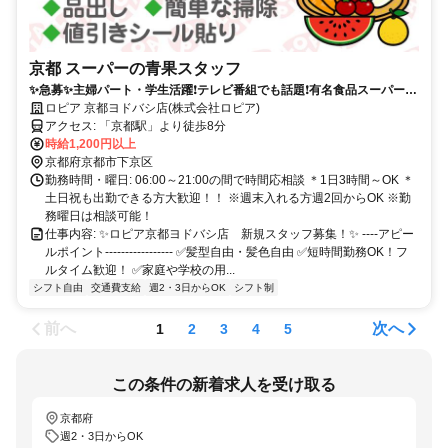
京都 スーパーの青果スタッフ
✨急募✨主婦パート・学生活躍❗︎テレビ番組でも話題❗︎有名食品スーパーで
新規募集❗︎
ロピア 京都ヨドバシ店(株式会社ロピア)
アクセス: 「京都駅」より徒歩8分
時給1,200円以上
京都府京都市下京区
勤務時間・曜日: 06:00～21:00の間で時間応相談 ＊1日3時間～OK ＊
土日祝も出勤できる方大歓迎！！ ※週末入れる方週2回からOK ※勤
務曜日は相談可能！
仕事内容: ✨ロピア京都ヨドバシ店 新規スタッフ募集！✨ ----アピー
ルポイント----------------- ✅髪型自由・髪色自由 ✅️短時間勤務OK！フ
ルタイム歓迎！ ✅️家庭や学校の用...
シフト自由
交通費支給
週2・3日からOK
シフト制
前へ
次へ
1
2
3
4
5
この条件の新着求人を受け取る
京都府
週2・3日からOK