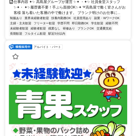
仕事内容 ✦✨ 高島屋グループが運営 ✨✦ ・✦✨ 社員食堂スタッフ
✨✦・ ✦✨履歴書不要！手ぶら面接OK✨✦ ➰高島屋で働く皆さんがお
客様 落ち着いた客層の中で働けます。 ブランク明けのお仕事に...
制服あり
業界未経験者歓迎
扶養内勤務OK
社員登用あり
副業・WワークOK
主婦・主夫歓迎
フリーター歓迎
学歴不問
即日勤務OK
学生歓迎
経験不問
未経験者歓迎
経験者歓迎
残業なし
研修あり
ブランクOK
交通費支給
長期歓迎
フルタイム歓迎
駅近5分以内
アルバイト・パート