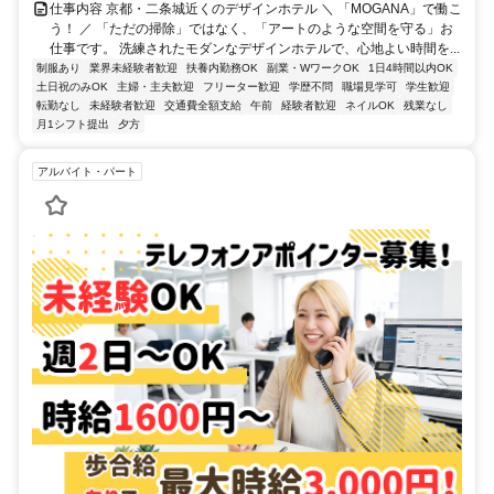
仕事内容 京都・二条城近くのデザインホテル ＼ 「MOGANA」で働こ
う！ ／ 「ただの掃除」ではなく、「アートのような空間を守る」お
仕事です。 洗練されたモダンなデザインホテルで、心地よい時間を...
制服あり
業界未経験者歓迎
扶養内勤務OK
副業・WワークOK
1日4時間以内OK
土日祝のみOK
主婦・主夫歓迎
フリーター歓迎
学歴不問
職場見学可
学生歓迎
転勤なし
未経験者歓迎
交通費全額支給
午前
経験者歓迎
ネイルOK
残業なし
月1シフト提出
夕方
アルバイト・パート