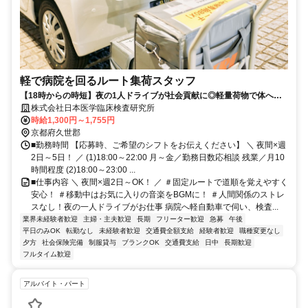
軽で病院を回るルート集荷スタッフ
【18時からの時短】夜の1人ドライブが社会貢献に◎軽量荷物で体への
負担も少なめです／Wワーク不可
株式会社日本医学臨床検査研究所
時給1,300円～1,755円
京都府久世郡
■勤務時間 【応募時、ご希望のシフトをお伝えください】 ＼ 夜間×週
2日～5日！ ／ (1)18:00～22:00 月～金／勤務日数応相談 残業／月10
時間程度 (2)18:00～23:00 ...
■仕事内容 ＼ 夜間×週2日～OK！ ／ ＃固定ルートで道順を覚えやすく
安心！ ＃移動中はお気に入りの音楽をBGMに！ ＃人間関係のストレ
スなし！夜の一人ドライブがお仕事 病院へ軽自動車で伺い、検査...
業界未経験者歓迎
主婦・主夫歓迎
長期
フリーター歓迎
急募
午後
平日のみOK
転勤なし
未経験者歓迎
交通費全額支給
経験者歓迎
職種変更なし
夕方
社会保険完備
制服貸与
ブランクOK
交通費支給
日中
長期歓迎
フルタイム歓迎
アルバイト・パート