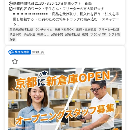
勤務時間詳細 21:30 - 8:30 (10h) 勤務シフト：夜勤
仕事内容 Wワーク・学生さん・フリーターの方大歓迎☆彡
=+=+=+=+=+=+=+=+= ・商品を受け取り、棚入れを行う ・注文を準
備し梱包する ・出荷のために箱をトラックに積み込む ・スキャナー
を...
業界未経験者歓迎
ランチタイム
扶養内勤務OK
主婦・主夫歓迎
フリーター歓迎
学歴不問
学生歓迎
転勤なし
経験不問
経験者歓迎
夜間
ブランクOK
シフト制
深夜
派遣社員