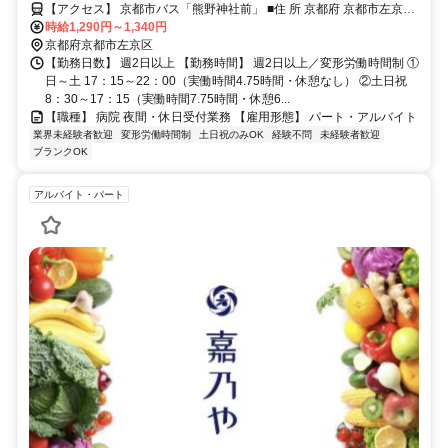
【アクセス】 京都市バス「熊野神社前」 ■住 所 京都府 京都市左京区
時給1,290円～1,340円
聖護院川原町54 ■アクセス 京都市バス「熊野神社前」
京都府京都市左京区
【勤務日数】 週2日以上 【勤務時間】 週2日以上／変形労働時間制 ①
日～土 17：15～22：00（実働時間4.75時間・休憩なし） ②土日祝
8：30～17：15（実働時間7.75時間・休憩6...
【職種】 病院 夜間・休日受付業務 【雇用形態】 パート・アルバイト
業界未経験者歓迎
変形労働時間制
土日祝のみOK
経験不問
未経験者歓迎
ブランクOK
アルバイト・パート