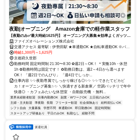
夜勤|オープニング Amazon倉庫での軽作業スタッフ
【夜勤のみ✅️最大時給1625円】 オープニング大募集★効率よくガッツリ
ファイズオペレーションズ株式会社
稼ぐならコレ！ もくもく作業＆接客なしのAmazon新倉庫★
交通アクセス 最寄駅：伊勢田駅 ★車通勤OK ★自転車通勤OK ※バイ
ク通勤不可 【勤務地】 Amazon京都久世DS 【最寄駅】 近鉄「伊勢田
時給1,300円～1,625円
駅」～車9分 近鉄「小倉駅」～車9分 近鉄「大久保駅」～車11分 【バ
京都府久世郡
スをご利用の方】 京阪バス「新タマキ」バス停から徒歩5分 京阪バス
勤務時間 固定時間制 21:30〜8:30 ✿週2日～OK！ ＊実働10h・休憩
「久御山工業団地」バス停から徒歩10分 ✅️久御山・宇治市・向日
1h ✿勤務時間は固定です！ ✿勤務日数は、週2～4日から選べます
市・長岡京市・京都市南区/伏見区・八幡市など周辺エリアからのア
OK！ 「週2日でのんびり」 「週4日でしっか...
クセス便利♪
仕事内容 ✨️✨️夜勤専属でしっかり稼げる◎✨️✨️ ✨️✨️できたてピカピ
カ！オープニング募集✨️✨️ ＼快適すぎる新倉庫／ 空調バッチリで年中
快適◎ ・カフェみたいな休憩室 ・自動販売機 ・無料...
業界未経験者歓迎
扶養内勤務OK
副業・WワークOK
土日祝のみOK
主婦・主夫歓迎
準夜勤
長期
フリーター歓迎
社会保険あり
給料前払いOK
シフト自由
大量募集
学歴不問
車通勤OK
即日勤務OK
固定時間制
スタートアップ研修あり
平日のみOK
転勤なし
経験不問
派遣社員