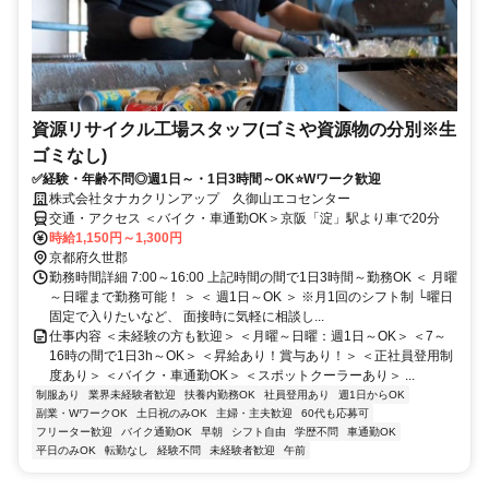
資源リサイクル工場スタッフ(ゴミや資源物の分別※生
ゴミなし)
✅経験・年齢不問◎週1日～・1日3時間～OK⭐Wワーク歓迎
株式会社タナカクリンアップ 久御山エコセンター
交通・アクセス ＜バイク・車通勤OK＞京阪「淀」駅より車で20分
時給1,150円～1,300円
京都府久世郡
勤務時間詳細 7:00～16:00 上記時間の間で1日3時間～勤務OK ＜ 月曜
～日曜まで勤務可能！ ＞ ＜ 週1日～OK ＞ ※月1回のシフト制 └曜日
固定で入りたいなど、 面接時に気軽に相談し...
仕事内容 ＜未経験の方も歓迎＞ ＜月曜～日曜：週1日～OK＞ ＜7～
16時の間で1日3h～OK＞ ＜昇給あり！賞与あり！＞ ＜正社員登用制
度あり＞ ＜バイク・車通勤OK＞ ＜スポットクーラーあり＞ ...
制服あり
業界未経験者歓迎
扶養内勤務OK
社員登用あり
週1日からOK
副業・WワークOK
土日祝のみOK
主婦・主夫歓迎
60代も応募可
フリーター歓迎
バイク通勤OK
早朝
シフト自由
学歴不問
車通勤OK
平日のみOK
転勤なし
経験不問
未経験者歓迎
午前