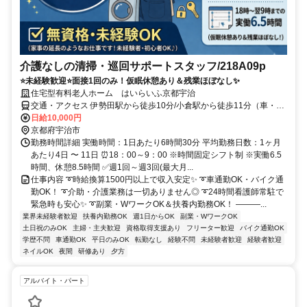
介護なしの清掃・巡回サポートスタッフ/218A09p
⭐未経験歓迎⭐面接1回のみ！仮眠休憩あり＆残業ほぼなし✨
住宅型有料老人ホーム はいらいふ京都宇治
交通・アクセス 伊勢田駅から徒歩10分/小倉駅から徒歩11分（車・バ
イク通勤OK）
日給10,000円
京都府宇治市
勤務時間詳細 実働時間：1日あたり6時間30分 平均勤務日数：1ヶ月
あたり4日 〜 11日 ⏰18：00～9：00 ※時間固定シフト制 ※実働6.5
時間、休憩8.5時間 ✅週1回～週3回(最大月...
仕事内容 ➰時給換算1500円以上で収入安定✨ ➰車通勤OK・バイク通
勤OK！ ➰介助・介護業務は一切ありません◎ ➰24時間看護師常駐で
緊急時も安心✨ ➰副業・WワークOK＆扶養内勤務OK！ ―――...
業界未経験者歓迎
扶養内勤務OK
週1日からOK
副業・WワークOK
土日祝のみOK
主婦・主夫歓迎
資格取得支援あり
フリーター歓迎
バイク通勤OK
学歴不問
車通勤OK
平日のみOK
転勤なし
経験不問
未経験者歓迎
経験者歓迎
ネイルOK
夜間
研修あり
夕方
アルバイト・パート