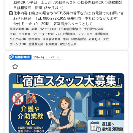
勤務OK ◇平日・土日だけの勤務もＯＫ ◇扶養内勤務OK ◇勤務開始
日は相談可、長期（3か月以上）
仕事内容 お急ぎの場合や WEB応募の苦手な方は お電話でのお問い合
わせも歓迎！ TEL 086-272-1955 採用担当（本社につながります）
受付:月～金（9～20時） 客室清掃スタッフとして...
扶養内勤務OK
副業・WワークOK
1日4時間以内OK
土日祝のみOK
主婦・主夫歓迎
フリーター歓迎
バイク通勤OK
シフト自由
車通勤OK
平日のみOK
学生歓迎
未経験者歓迎
午前
経験者歓迎
研修あり
夕方
ブランクOK
交通費支給
長期歓迎
駅近5分以内
アルバイト・パート