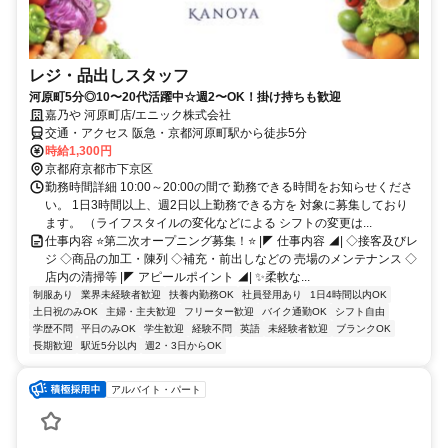
レジ・品出しスタッフ
河原町5分◎10〜20代活躍中☆週2〜OK！掛け持ちも歓迎
嘉乃や 河原町店/エニック株式会社
交通・アクセス 阪急・京都河原町駅から徒歩5分
時給1,300円
京都府京都市下京区
勤務時間詳細 10:00～20:00の間で 勤務できる時間をお知らせくださ
い。 1日3時間以上、週2日以上勤務できる方を 対象に募集しており
ます。 （ライフスタイルの変化などによる シフトの変更は...
仕事内容 ⭐第二次オープニング募集！⭐ |◤ 仕事内容 ◢| ◇接客及びレ
ジ ◇商品の加工・陳列 ◇補充・前出しなどの 売場のメンテナンス ◇
店内の清掃等 |◤ アピールポイント ◢| ✨柔軟な...
制服あり
業界未経験者歓迎
扶養内勤務OK
社員登用あり
1日4時間以内OK
土日祝のみOK
主婦・主夫歓迎
フリーター歓迎
バイク通勤OK
シフト自由
学歴不問
平日のみOK
学生歓迎
経験不問
英語
未経験者歓迎
ブランクOK
長期歓迎
駅近5分以内
週2・3日からOK
アルバイト・パート