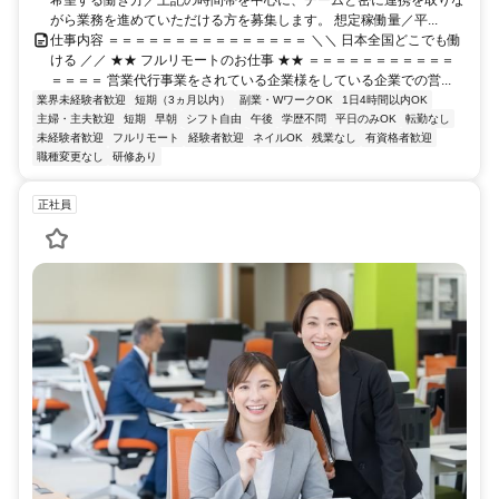
がら業務を進めていただける方を募集します。 想定稼働量／平...
仕事内容 ＝＝＝＝＝＝＝＝＝＝＝＝＝＝＝ ＼＼ 日本全国どこでも働
ける ／／ ★★ フルリモートのお仕事 ★★ ＝＝＝＝＝＝＝＝＝＝＝
＝＝＝＝ 営業代行事業をされている企業様をしている企業での営...
業界未経験者歓迎
短期（3ヵ月以内）
副業・WワークOK
1日4時間以内OK
主婦・主夫歓迎
短期
早朝
シフト自由
午後
学歴不問
平日のみOK
転勤なし
未経験者歓迎
フルリモート
経験者歓迎
ネイルOK
残業なし
有資格者歓迎
職種変更なし
研修あり
正社員