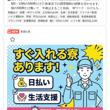
朝5～10時の5時間だけ◎ 飲食店での調理補助の経験を活かせます。
朝の5時間だけ働いて、午後はまるごと自由。 Wワーク・かけもち...
制服あり
副業・WワークOK
土日祝のみOK
主婦・主夫歓迎
フリーター歓迎
バイク通勤OK
早朝
平日のみOK
転勤なし
午前
経験者歓迎
有資格者歓迎
ブランクOK
交通費支給
長期歓迎
週2・3日からOK
シフト制
週4日以上OK
派遣社員