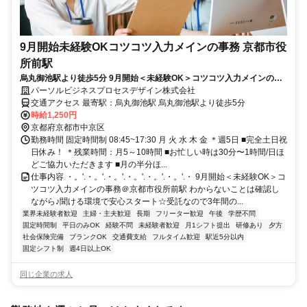
9月開始未経験OKコツコツ入力メインの事務 京都市役
所前駅
烏丸御池駅より徒歩5分 9月開始＜未経験OK＞コツコツ入力メインの事
務＠京都市役所前駅
パーソルビジネスプロセスデザイン株式会社
交通アクセス 最寄駅：烏丸御池駅 烏丸御池駅より徒歩5分
時給1,250円
京都府京都市中京区
勤務時間 固定時間制 08:45~17:30 月 火 水 木 金 ＊週5日 ■完全土日祝
日休み！ ＊残業時間：月5～10時間 ■お忙しい時は30分〜1時間/日ほ
どご協力いただきます ■月の半分ほ...
仕事内容 ・。'.・。'.・。'.・。'.・。'.・。'.・ 9月開始＜未経験OK＞コ
ツコツ入力メインの事務＠京都市役所前駅 わからないことは確認し
ながら♪聞ける環境で安心スタート☆受託なので3年間の...
業界未経験者歓迎
主婦・主夫歓迎
長期
フリーター歓迎
午後
学歴不問
固定時間制
平日のみOK
経験不問
未経験者歓迎
月1シフト提出
研修あり
夕方
社会保険完備
ブランクOK
交通費支給
フルタイム歓迎
駅近5分以内
固定シフト制
週4日以上OK
同じ企業の求人