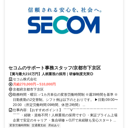
セコムのサポート事務スタッフ/京都市下京区
【賞与最大210万円】人柄重視の採用｜研修制度充実◎
セコム株式会社
月給270,000円～510,000円
京都府京都市下京区
勤務時間・曜日: ✅1カ月単位の変形労働時間制 ※週39時間を基準 ※
日勤夜勤の2交替制。シフト例は以下のとおりです。 ▶日勤:09:00〜
20:00 （所定労働時間:09時間、休憩:2時間） ...
仕事内容: 【おすすめポイント】 ￣￣V￣￣￣￣￣￣￣￣￣￣￣￣￣
￣￣ ・経験・資格不問！人柄重視の採用です◎ ・東証プライム上場
企業で安定のキャリア ・集合研修＋OJTで未経験も安心スタート ...
変形労働時間制
交通費支給
昇給あり