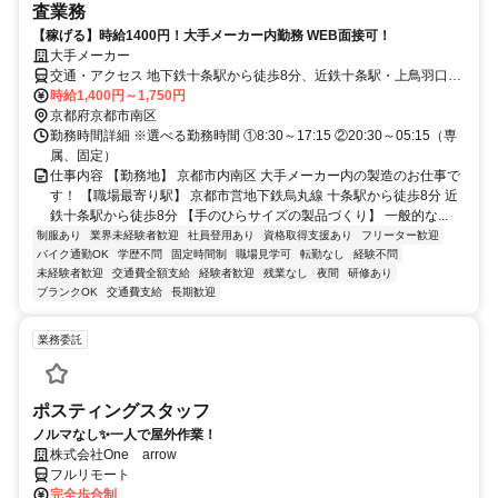
査業務
【稼げる】時給1400円！大手メーカー内勤務 WEB面接可！
大手メーカー
交通・アクセス 地下鉄十条駅から徒歩8分、近鉄十条駅・上鳥羽口駅
から徒歩8分
時給1,400円～1,750円
京都府京都市南区
勤務時間詳細 ※選べる勤務時間 ①8:30～17:15 ②20:30～05:15（専
属、固定）
仕事内容 【勤務地】 京都市内南区 大手メーカー内の製造のお仕事で
す！ 【職場最寄り駅】 京都市営地下鉄烏丸線 十条駅から徒歩8分 近
鉄十条駅から徒歩8分 【手のひらサイズの製品づくり】 一般的な...
制服あり
業界未経験者歓迎
社員登用あり
資格取得支援あり
フリーター歓迎
バイク通勤OK
学歴不問
固定時間制
職場見学可
転勤なし
経験不問
未経験者歓迎
交通費全額支給
経験者歓迎
残業なし
夜間
研修あり
ブランクOK
交通費支給
長期歓迎
業務委託
ポスティングスタッフ
ノルマなし✨一人で屋外作業！
株式会社One arrow
フルリモート
完全歩合制