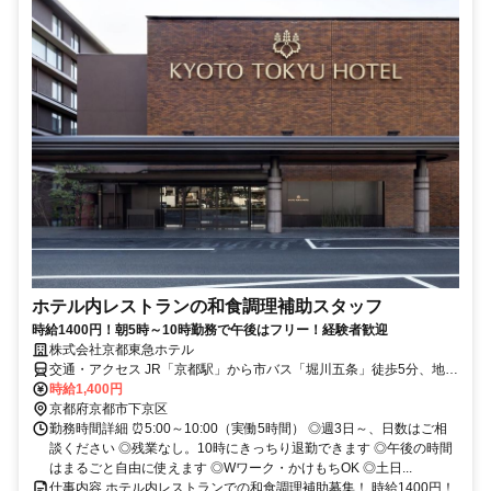
ホテル内レストランの和食調理補助スタッフ
時給1400円！朝5時～10時勤務で午後はフリー！経験者歓迎
株式会社京都東急ホテル
交通・アクセス JR「京都駅」から市バス「堀川五条」徒歩5分、地下
鉄「五条駅」徒歩8分⭐自転車・原付通勤OK
時給1,400円
京都府京都市下京区
勤務時間詳細 ⏰5:00～10:00（実働5時間） ◎週3日～、日数はご相
談ください ◎残業なし。10時にきっちり退勤できます ◎午後の時間
はまるごと自由に使えます ◎Wワーク・かけもちOK ◎土日...
仕事内容 ホテル内レストランでの和食調理補助募集！ 時給1400円！