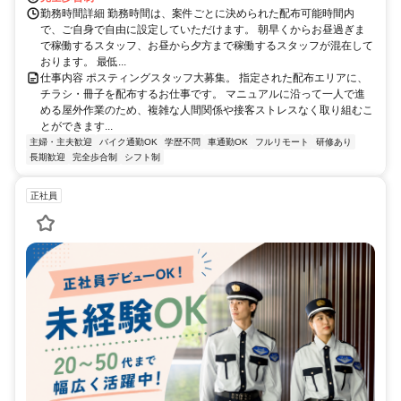
勤務時間詳細 勤務時間は、案件ごとに決められた配布可能時間内
で、ご自身で自由に設定していただけます。 朝早くからお昼過ぎま
で稼働するスタッフ、お昼から夕方まで稼働するスタッフが混在して
おります。 最低...
仕事内容 ポスティングスタッフ大募集。 指定された配布エリアに、
チラシ・冊子を配布するお仕事です。 マニュアルに沿って一人で進
める屋外作業のため、複雑な人間関係や接客ストレスなく取り組むこ
とができます...
主婦・主夫歓迎
バイク通勤OK
学歴不問
車通勤OK
フルリモート
研修あり
長期歓迎
完全歩合制
シフト制
正社員