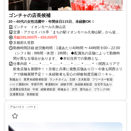
ゴンチャの店長候補
20～40代の女性活躍中・年間休日115日、未経験OK！
ゴンチャ イオンモール久御山店
交通・アクセス バス亭「まちの駅イオンモール久御山駅」から徒歩8
分 京阪本線「中書島駅」より京阪バス約15分 近鉄京都線「大久保
月給280,000円～450,000円
駅」より京阪バス約20分
京都府久世郡
勤務時間詳細 総労働時間：1週あたり40時間 〜 44時間 9:00～22:00
（シフト制：8時間・休憩：1時間） ◆配属先の店舗によって勤務時
間が異なる場合があります。 ◆本社住所での勤務とな...
仕事内容 ＊……＊……＊……＊……＊……＊……＊ ✨関西エリアで
飲食店舗を展開中！ ✨京都と兵庫に複数店舗あり◎ ✨今後も関西エリ
アで積極展開予定！ ✨未経験者も安心の研修制度完備◎ ✨キャ...
制服あり
業界未経験者歓迎
ランチタイム
主婦・主夫歓迎
フリーター歓迎
バイク通勤OK
学歴不問
車通勤OK
経験不問
未経験者歓迎
住宅手当あり
交通費全額支給
午前
経験者歓迎
研修あり
夕方
賞与あり
ブランクOK
交通費支給
長期歓迎
アルバイト・パート