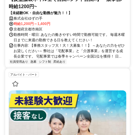
時給1200円~
【未経験OK・自由な勤務が魅力！！】
株式会社ゆずの手
時給1,200円～1,400円
京都府京都市南区
勤務時間・曜日: あなたの働きやすい時間で勤務可能です。 毎週木曜
日までに来週の勤務できる日を教えてください！
仕事内容: 【事務スタッフ大！大！大募集！！】 ～あなたの力をぜひ
お貸しください～ 弊社は「宅配事業」と「介護事業」を運営する成
長企業です。 宅配事業では春季キャンペーン全国1位を獲得！ 日...
社員登用あり
急募
シフト制
昇給あり
アルバイト・パート