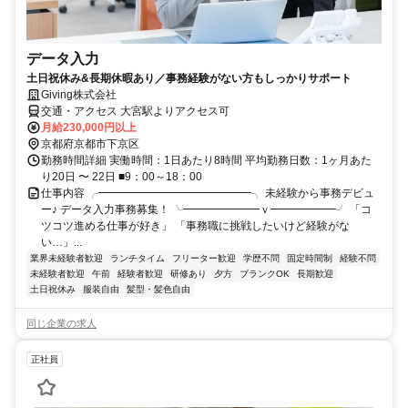
データ入力
土日祝休み&長期休暇あり／事務経験がない方もしっかりサポート
Giving株式会社
交通・アクセス 大宮駅よりアクセス可
月給230,000円以上
京都府京都市下京区
勤務時間詳細 実働時間：1日あたり8時間 平均勤務日数：1ヶ月あた
り20日 〜 22日 ■9：00～18：00
仕事内容 ╭━━━━━━━━━━━━━━╮ 未経験から事務デビュ
ー♪ データ入力事務募集！ ╰━━━━━━━ｖ━━━━━━╯ 「コ
ツコツ進める仕事が好き」 「事務職に挑戦したいけど経験がな
い…」...
業界未経験者歓迎
ランチタイム
フリーター歓迎
学歴不問
固定時間制
経験不問
未経験者歓迎
午前
経験者歓迎
研修あり
夕方
ブランクOK
長期歓迎
土日祝休み
服装自由
髪型・髪色自由
同じ企業の求人
正社員