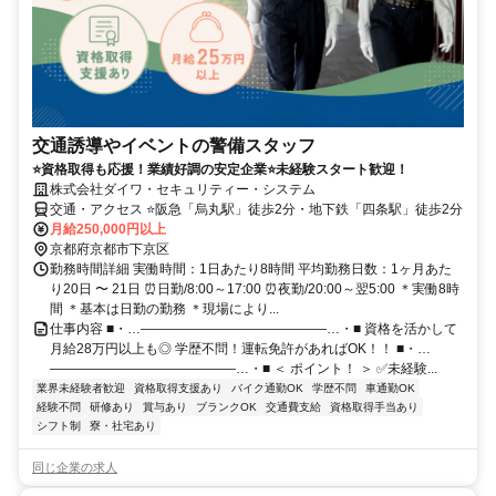
交通誘導やイベントの警備スタッフ
⭐資格取得も応援！業績好調の安定企業⭐未経験スタート歓迎！
株式会社ダイワ・セキュリティー・システム
交通・アクセス ⭐阪急「烏丸駅」徒歩2分・地下鉄「四条駅」徒歩2分
月給250,000円以上
京都府京都市下京区
勤務時間詳細 実働時間：1日あたり8時間 平均勤務日数：1ヶ月あた
り20日 〜 21日 ⏰日勤/8:00～17:00 ⏰夜勤/20:00～翌5:00 ＊実働8時
間 ＊基本は日勤の勤務 ＊現場により...
仕事内容 ■・…――――――――――――――…・■ 資格を活かして
月給28万円以上も◎ 学歴不問！運転免許があればOK！！ ■・…
――――――――――――――…・■ ＜ ポイント！ ＞ ✅未経験...
業界未経験者歓迎
資格取得支援あり
バイク通勤OK
学歴不問
車通勤OK
経験不問
研修あり
賞与あり
ブランクOK
交通費支給
資格取得手当あり
シフト制
寮・社宅あり
同じ企業の求人