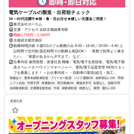
電気ケーブルの製造・出荷前チェック
30～40代活躍中★移・食・住お任せ★嬉しい支援金ご用意！
株式会社ホーカム
交通・アクセス 近鉄京都線東寺駅
時給1,750円～2,180円
京都府京都市南区
勤務時間詳細 ※週5日のフル勤務のみ 8:00～16:40／20:00～4:40 上
記時間で交代制 固定時間での勤務も相談OK！ 「夜勤で効率よく稼ぎ
たい」 「家庭があるから夕方まで」 など… ...
仕事内容 雇用形態：派遣社員 職種：電気/電子生産技術、電気/電子製
造オペレーター/ラインマネージャー、電気/電子品質管理 NEWスタッ
フを募集します！ ＜お仕事内容＞ ・自動車の製造(組立・加工...
制服あり
業界未経験者歓迎
フリーター歓迎
バイク通勤OK
給料前払いOK
早朝
シフト自由
学歴不問
車通勤OK
即日勤務OK
職場見学可
転勤なし
経験不問
未経験者歓迎
交通費全額支給
午前
経験者歓迎
残業なし
夜間
週払いOK
派遣社員