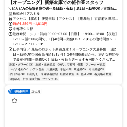
【オープニング】新築倉庫での軽作業スタッフ
＼ピカピカの新築倉庫◎選べる日勤・夜勤｜週2日～勤務OK／化粧品や
日用品を扱う軽作業＠久世郡久御山町市田新珠城♪高時給1450円(深夜時
株式会社アスミル
給1813円)＆交通費全額支給＆日払いOK！車・バイク・自転車通勤
アクセス 【駅名】 伊勢田駅【アクセス】 【勤務地】 京都府久世郡久
OK◎幅広い年代の男女スタッフ活躍中！
御山町市田新珠城 【アクセス】 ・近鉄京都線「伊勢田駅」より42分
時給1,350円～1,813円
・近鉄京都線「大久保駅」より46分 ・近鉄京都線「小倉駅」より47
京都府久世郡
分 ※車・バイク・自転車通勤OK！
勤務時間・シフト詳細 09:00~07:00【日勤】 ・9:00～18:00 【夜勤】
12:00～翌6:00の間で、1日4時間～勤務OK！ ＜★その他時間例＞ ・
12:00～21:00 ・13:...
仕事内容 ／ 最新のロボット新築倉庫！オープニング大量募集！ 週2
日～勤務OK◎深夜高時給1813円！ 24時間稼働だから、好きな時間帯
で最短4時間～勤務OK！ 日勤・夜勤も選べます★同期たくさんで...
副業・WワークOK
主婦・主夫歓迎
60代も応募可
長期
フリーター歓迎
バイク通勤OK
シフト自由
大量募集
学歴不問
車通勤OK
即日勤務OK
平日のみOK
転勤なし
未経験者歓迎
経験者歓迎
即日払いOK
有資格者歓迎
研修あり
社会保険完備
ブランクOK
正社員