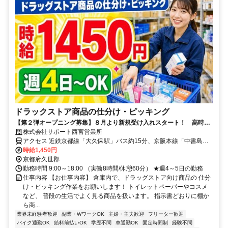
ドラックストア商品の仕分け・ピッキング
【第２弾オープニング募集】８月より新規受け入れスタート！ 高時給
1450円のカンタン軽作業！日勤専属＆週4～5日で収入安定！日曜固定休
株式会社サポート西宮営業所
で家庭との両立も◎
アクセス 近鉄京都線「大久保駅」バス約15分、京阪本線「中書島
駅」バス約30分、「新タマキ」バス停より徒歩5分◆自動車・自転
時給1,450円
車・バイク通勤可
京都府久世郡
勤務時間 9:00～18:00 （実働8時間/休憩60分） ★週4～5日の勤務
仕事内容 【お仕事内容】 倉庫内で、ドラッグストア向け商品の 仕分
け・ピッキング作業をお願いします！ トイレットペーパーやコスメ
など、 普段の生活でよく見る商品を扱います。 指示書どおりに棚か
ら商...
業界未経験者歓迎
副業・WワークOK
主婦・主夫歓迎
フリーター歓迎
バイク通勤OK
給料前払いOK
学歴不問
車通勤OK
固定時間制
経験不問