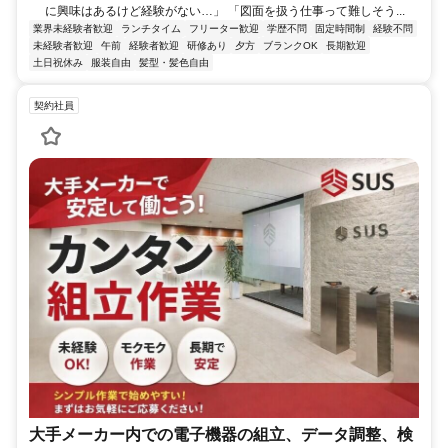
に興味はあるけど経験がない…」 「図面を扱う仕事って難しそう...
業界未経験者歓迎
ランチタイム
フリーター歓迎
学歴不問
固定時間制
経験不問
未経験者歓迎
午前
経験者歓迎
研修あり
夕方
ブランクOK
長期歓迎
土日祝休み
服装自由
髪型・髪色自由
契約社員
大手メーカー内での電子機器の組立、データ調整、検