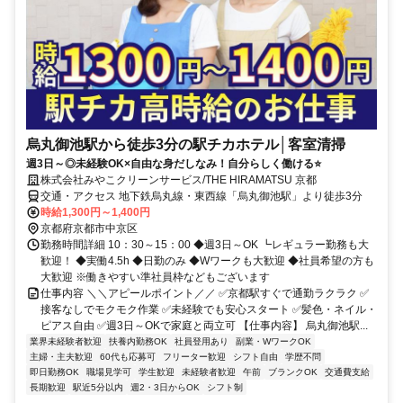
烏丸御池駅から徒歩3分の駅チカホテル│客室清掃
週3日～◎未経験OK×自由な身だしなみ！自分らしく働ける⭐
株式会社みやこクリーンサービス/THE HIRAMATSU 京都
交通・アクセス 地下鉄烏丸線・東西線「烏丸御池駅」より徒歩3分
時給1,300円～1,400円
京都府京都市中京区
勤務時間詳細 10：30～15：00 ◆週3日～OK ┗レギュラー勤務も大
歓迎！ ◆実働4.5h ◆日勤のみ ◆Wワークも大歓迎 ◆社員希望の方も
大歓迎 ※働きやすい準社員枠などもございます
仕事内容 ＼＼アピールポイント／／ ✅京都駅すぐで通勤ラクラク ✅
接客なしでモクモク作業 ✅未経験でも安心スタート ✅髪色・ネイル・
ピアス自由 ✅週3日～OKで家庭と両立可 【仕事内容】 烏丸御池駅...
業界未経験者歓迎
扶養内勤務OK
社員登用あり
副業・WワークOK
主婦・主夫歓迎
60代も応募可
フリーター歓迎
シフト自由
学歴不問
即日勤務OK
職場見学可
学生歓迎
未経験者歓迎
午前
ブランクOK
交通費支給
長期歓迎
駅近5分以内
週2・3日からOK
シフト制