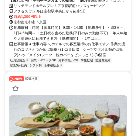
【週3日から・午前中～夕方までの勤務】「裏方作業が好き」「コツコ
ツ作業が得意」歓迎！
リッチモンドホテルプレミア京都駅前ハウスキーピング
アクセス ホテルは京都駅中央口から徒歩5分
時給1,300円以上
京都府京都市下京区
勤務曜日・時間 【募集時間】 9:30～14:00 【勤務条件】 ・週3日～、
1日4.5時間～ ・土日祝を含めた勤務(平日のみの勤務不可) ・年末年始
や大型連休に勤務できる方 【勤務期間】 ・1年以上...
仕事情報 ● 仕事内容 ＼ホテルでの客室清掃のお仕事です／ 作業の流
れのコツさえつかめば簡単♪ (1)ゴミ回収・シーツやタオル類の回収
(2)ベッドメイク(シーツ・枕カバーをピシっと！) (3)浴室...
社員登用あり
副業・WワークOK
給料前払いOK
学生歓迎
交通費支給
駅近5分以内
シフト制
食事補助あり
派遣社員