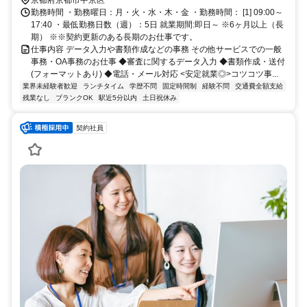
京都府京都市中京区
勤務時間 ・勤務曜日：月・火・水・木・金 ・勤務時間： [1] 09:00～
17:40 ・最低勤務日数（週）：5日 就業期間:即日～ ※6ヶ月以上（長
期） ※※契約更新のある長期のお仕事です。
仕事内容 データ入力や書類作成などの事務 その他サービスでの一般
事務・OA事務のお仕事 ◆審査に関するデータ入力 ◆書類作成・送付
(フォーマットあり) ◆電話・メール対応 <安定就業◎>コツコツ事...
業界未経験者歓迎
ランチタイム
学歴不問
固定時間制
経験不問
交通費全額支給
残業なし
ブランクOK
駅近5分以内
土日祝休み
契約社員