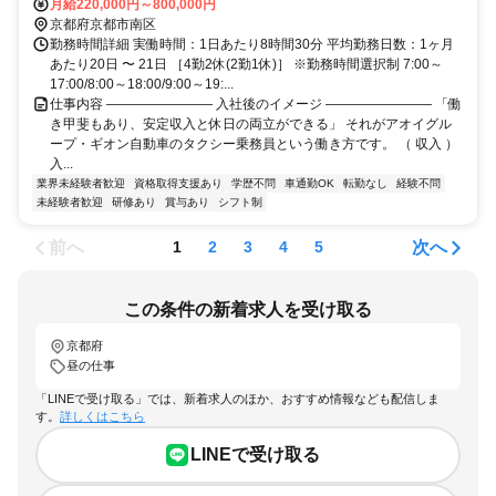
月給220,000円～800,000円
京都府京都市南区
勤務時間詳細 実働時間：1日あたり8時間30分 平均勤務日数：1ヶ月
あたり20日 〜 21日 ［4勤2休(2勤1休)］ ※勤務時間選択制 7:00～
17:00/8:00～18:00/9:00～19:...
仕事内容 ―――――――― 入社後のイメージ ―――――――― 「働
き甲斐もあり、安定収入と休日の両立ができる」 それがアオイグル
ープ・ギオン自動車のタクシー乗務員という働き方です。 （ 収入 ）
入...
業界未経験者歓迎
資格取得支援あり
学歴不問
車通勤OK
転勤なし
経験不問
未経験者歓迎
研修あり
賞与あり
シフト制
前へ
次へ
1
2
3
4
5
この条件の新着求人を受け取る
京都府
昼の仕事
「LINEで受け取る」では、新着求人のほか、おすすめ情報なども配信しま
す。
詳しくはこちら
LINEで受け取る