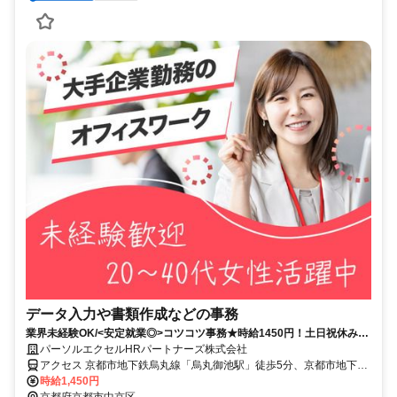
データ入力や書類作成などの事務
業界未経験OK/<安定就業◎>コツコツ事務★時給1450円！土日祝休み＠
烏丸御池
パーソルエクセルHRパートナーズ株式会社
アクセス 京都市地下鉄烏丸線「烏丸御池駅」徒歩5分、京都市地下鉄
東西線「京都市役所前駅」徒歩10分
時給1,450円