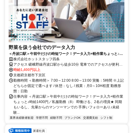
野菜を扱う会社でのデータ入力
＜丹波口駅＞午前中だけの時短ワーク！データ入力+軽作業ちょっと♪時
給1400円／私服勤務（8）
株式会社ホットスタッフ四条
アクセス 嵯峨野線丹波口駅から徒歩10分 電車でのアクセスが便利★
梅小路京都西駅～徒歩10分 ・ 西大路駅～20分 ※バイク、自転車通勤
時給1,400円以上
OK：敷地内無料駐輪場あり
京都府京都市下京区
勤務時間 ＜勤務時間＞ 7:00～12:00 8:00～13:00 実働：5時間 ※上記
どちらか固定で選べます / 休憩：なし / 残業：月0～10H程度 勤務形
態：日勤
仕事内容 ＜丹波口駅＞午前中だけの時短ワーク！データ入力+軽作業
ちょっと♪時給1400円／私服勤務（8） 即働ける、2名の増員★ 同期
もいるし、先輩からのマンツーマンでの 手厚いフォローあり♪未経
験...
業界未経験者歓迎
学歴不問
経験不問
ブランクOK
交通費支給
シフト制
派遣社員