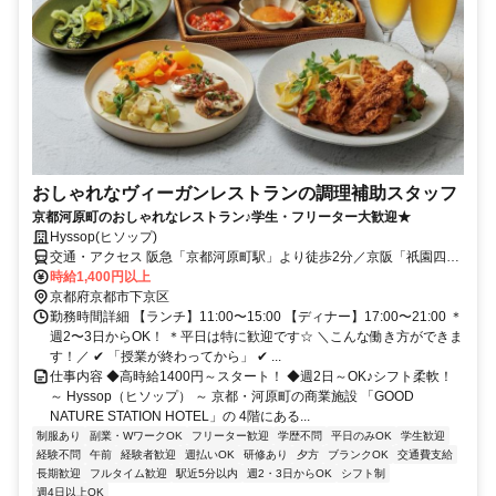
おしゃれなヴィーガンレストランの調理補助スタッフ
京都河原町のおしゃれなレストラン♪学生・フリーター大歓迎★
Hyssop(ヒソップ)
交通・アクセス 阪急「京都河原町駅」より徒歩2分／京阪「祇園四条
駅」より徒歩5分
時給1,400円以上
京都府京都市下京区
勤務時間詳細 【ランチ】11:00〜15:00 【ディナー】17:00〜21:00 ＊
週2〜3日からOK！ ＊平日は特に歓迎です☆ ＼こんな働き方ができま
す！／ ✔ 「授業が終わってから」 ✔ ...
仕事内容 ◆高時給1400円～スタート！ ◆週2日～OK♪シフト柔軟！
～ Hyssop（ヒソップ） ～ 京都・河原町の商業施設 「GOOD
NATURE STATION HOTEL」の 4階にある...
制服あり
副業・WワークOK
フリーター歓迎
学歴不問
平日のみOK
学生歓迎
経験不問
午前
経験者歓迎
週払いOK
研修あり
夕方
ブランクOK
交通費支給
長期歓迎
フルタイム歓迎
駅近5分以内
週2・3日からOK
シフト制
週4日以上OK