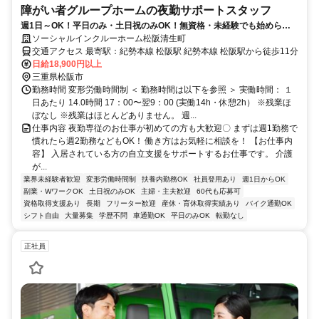
障がい者グループホームの夜勤サポートスタッフ
週1日～OK！平日のみ・土日祝のみOK！無資格・未経験でも始められ
ます。目の前の人に喜んでいただくことに、一生懸命になれる仕事で
ソーシャルインクルーホーム松阪清生町
す。
交通アクセス 最寄駅：紀勢本線 松阪駅 紀勢本線 松阪駅から徒歩11分
日給18,900円以上
三重県松阪市
勤務時間 変形労働時間制 ＜ 勤務時間は以下を参照 ＞ 実働時間： １
日あたり 14.0時間 17：00〜翌9：00 (実働14h・休憩2h） ※残業ほ
ぼなし ※残業はほとんどありません。 週...
仕事内容 夜勤専従のお仕事が初めての方も大歓迎〇 まずは週1勤務で
慣れたら週2勤務などもOK！ 働き方はお気軽に相談を！ 【お仕事内
容】 入居されている方の自立支援をサポートするお仕事です。 介護
が...
業界未経験者歓迎
変形労働時間制
扶養内勤務OK
社員登用あり
週1日からOK
副業・WワークOK
土日祝のみOK
主婦・主夫歓迎
60代も応募可
資格取得支援あり
長期
フリーター歓迎
産休・育休取得実績あり
バイク通勤OK
シフト自由
大量募集
学歴不問
車通勤OK
平日のみOK
転勤なし
正社員