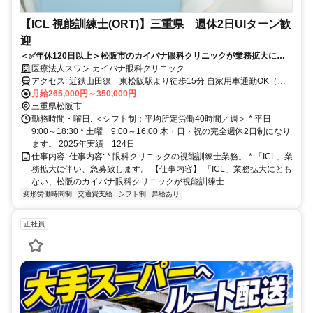
【ICL 視能訓練士(ORT)】三重県 週休2日UIターン歓
迎
＜✅年休120日以上＞松阪市のカイバナ眼科クリニックが業務拡大に伴
い視能訓練士を募集します！UIターン歓迎！
医療法人スワン カイバナ眼科クリニック
アクセス: 近鉄山田線 東松阪駅より徒歩15分 自家用車通勤OK（無
料駐車場あり）
月給265,000円～350,000円
三重県松阪市
勤務時間・曜日: ＜シフト制：平均所定労働40時間／週＞ * 平日
9:00～18:30 * 土曜 9:00～16:00 木・日・祝の完全週休2日制になり
ます。 2025年実績 124日
仕事内容: 仕事内容: * 眼科クリニックの視能訓練士業務。 * 「ICL」業
務拡大に伴い、急募致します。 【仕事内容】 「ICL」業務拡大にとも
ない、松阪のカイバナ眼科クリニックが視能訓練士...
変形労働時間制
交通費支給
シフト制
昇給あり
正社員