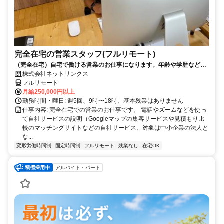
完全在宅の営業スタッフ(フルリモート)
（完全在宅）自宅で働ける営業のお仕事になります。年齢や学歴など問
いません。
株式会社ネットリンクス
フルリモート
月給250,000円以上
勤務時間・曜日: 週5回、9時〜18時、基本残業はありません
仕事内容: 完全在宅での営業のお仕事です。 電話やズームなどを使っ
て自社サービスの説明（Googleマップの集客サービスや見積もり比
較のマッチングサイトなどの自社サービス、対象は中小企業の法人と
な...
変形労働時間制
固定時間制
フルリモート
残業なし
在宅OK
アルバイト・パート