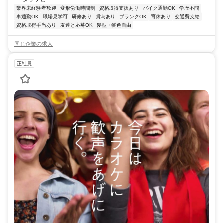
業界未経験者歓迎
変形労働時間制
資格取得支援あり
バイク通勤OK
学歴不問
車通勤OK
職場見学可
研修あり
賞与あり
ブランクOK
育休あり
交通費支給
資格取得手当あり
友達と応募OK
髪型・髪色自由
同じ企業の求人
正社員