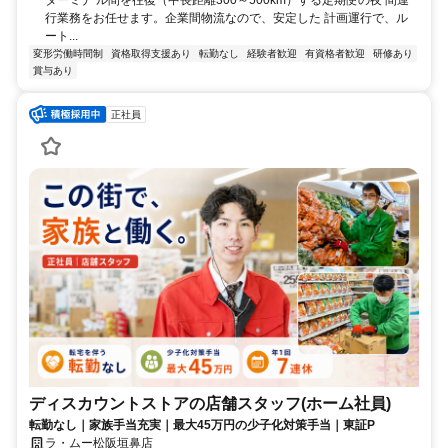
行業務をお任せます。企業間物流なので、安定した 計画運行で、ル
ート...
変形労働時間制
資格取得支援あり
転勤なし
経験者歓迎
有資格者歓迎
研修あり
賞与あり
正社員
ディスカウントストアの店舗スタッフ(ホーム社員)
転勤なし｜家族手当充実｜最大45万円の少子化対策手当｜東証P
ラ・ムー松阪垣鼻店