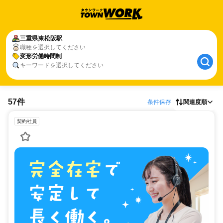
三重県
東松阪駅
職種を選択してください
変形労働時間制
キーワードを選択してください
57件
条件保存
関連度順
契約社員