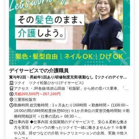
デイサービスでの介護職員
賞与年2回・昇給年1回あり/研修制度充実/夜勤なし【ツクイのデイサー
ビス/介護職員求人】
ツクイ ツクイ松阪ひかり(デイサービス)
アクセス ・JR各線/名鉄山田線「松阪駅」から鈴の音バス乗車、「宝
塚古墳公園前」下車徒歩約2分 ・伊勢自動車道「松阪IC」から車約15
月給200,500円～267,100円
分
三重県松阪市
勤務時間 総労働時間：1ヶ月あたり168時間 ＜勤務時間＞ (1)08:00～
18:00の間の8時間程度(休憩60分) ※1か月単位の変形労働時間制 ※勤
務時間相談可 ＜仕事の流れ＞ 08:30～...
仕事内容 ◆仕事内容 全国展開のデイサービスで、安心＆柔軟な働き
方を実現！ノウハウの整ったツクイで一緒に働きませんか？ ※食事
や入浴、排せつなどの介助 ※レクリエーションの企画、実施 ※他ス
タッフと...