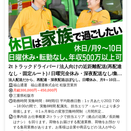
2t トラックドライバー / 法人向けの近距離配送(再配達
なし・固定ルート) / 日曜完全休み・深夜配送なし/集配
法人配送だから、再配達・深夜配送ほぼなし。日曜休み、月9～10日休
ﾄﾞﾗｲﾊﾞｰ2t(正社員)
み、転勤無と働きやすい環境
福山通運 福山通運株式会社 松阪営業所
月給300,000円～450,000円
三重県松阪市
勤務時間 実働時間：8時間/日 平均勤務日数：1ヶ月あたり20日 7:00
～18:00の間で、実働8時間 配属先、担当エリア・ルートにより多少
前後します。 ※1ヵ月単位の変形労働時間制 （月間所定...
仕事内容 お仕事概要 2tトラックで担当エリア（拠点の近隣／長距離
はナシ） を回ります。荷物をお届けする配達業務、荷物をお預か り
する集荷業務があります。お客様は企業や商店などの 法人が中心