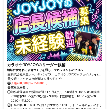
カラオケJOYJOYのリーダー候補
地域に愛される店舗づくりを通じ、マネジメントのプロへ
株式会社東亜ホールディングス カラオケ JOYJOY(ジョイジョイ)
松阪大黒田店
交通・アクセス 松阪駅より徒歩約27分
月給268,000円～350,000円
三重県松阪市
勤務時間詳細 総労働時間：1ヶ月あたり164時間 例)16:00-0:00(実働
7.3時間)/18:00-翌2:00(実働7.3時間) 【営業時間】 10:00～翌5:00
10:00～翌2:00 ...
仕事内容 ◆ JOYJOYで働くおすすめPOINT 【1】「自分の店」のよう