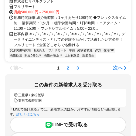
株式会社リベルクラフト
フルリモート
月給500,000円～750,000円
勤務時間詳細 総労働時間：1ヶ月あたり168時間 ◆フレックスタイム
制 ・清算期間：1か月 ・標準労働時間：1日8時間 ・コアタイム：
11:00～15:00 ・フレキシブルタイム：5:00～22:0...
仕事内容 ✶⋆｡˚⋆｡˚✶⋆｡˚⋆｡˚✶⋆｡˚⋆｡˚✶✶⋆｡˚⋆｡˚✶⋆｡˚✶⋆｡˚✶⋆｡˚✶⋆｡ デ
ータサイエンティストとしての経験を活かして活躍したい方必見！
フルリモートで全国どこからでも働ける...
変形労働時間制
転勤なし
フルリモート
午前
経験者歓迎
夕方
在宅OK
長期歓迎
駅近5分以内
長期休暇あり
土日祝休み
服装自由
前へ
次へ
1
2
3
この条件の新着求人を受け取る
三重県 / 東松阪駅
変形労働時間制
「LINEで受け取る」では、新着求人のほか、おすすめ情報なども配信しま
す。
詳しくはこちら
LINEで受け取る