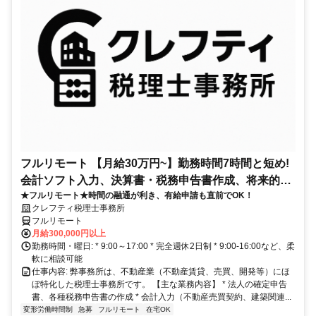
フルリモート 【月給30万円~】勤務時間7時間と短め!
会計ソフト入力、決算書・税務申告書作成、将来的に
★フルリモート★時間の融通が利き、有給申請も直前でOK！
決算説明も
クレフティ税理士事務所
フルリモート
月給300,000円以上
勤務時間・曜日: * 9:00～17:00 * 完全週休2日制 * 9:00-16:00など、柔
軟に相談可能
仕事内容: 弊事務所は、不動産業（不動産賃貸、売買、開発等）にほ
ぼ特化した税理士事務所です。 【主な業務内容】 * 法人の確定申告
書、各種税務申告書の作成 * 会計入力（不動産売買契約、建築関連...
変形労働時間制
急募
フルリモート
在宅OK