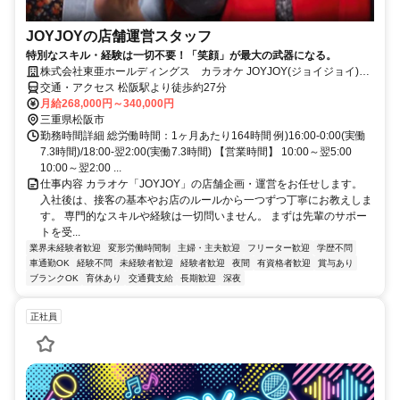
JOYJOYの店舗運営スタッフ
特別なスキル・経験は一切不要！「笑顔」が最大の武器になる。
株式会社東亜ホールディングス カラオケ JOYJOY(ジョイジョイ)
松阪大黒田店
交通・アクセス 松阪駅より徒歩約27分
月給268,000円～340,000円
三重県松阪市
勤務時間詳細 総労働時間：1ヶ月あたり164時間 例)16:00-0:00(実働
7.3時間)/18:00-翌2:00(実働7.3時間) 【営業時間】 10:00～翌5:00
10:00～翌2:00 ...
仕事内容 カラオケ「JOYJOY」の店舗企画・運営をお任せします。
入社後は、接客の基本やお店のルールから一つずつ丁寧にお教えしま
す。 専門的なスキルや経験は一切問いません。 まずは先輩のサポー
トを受...
業界未経験者歓迎
変形労働時間制
主婦・主夫歓迎
フリーター歓迎
学歴不問
車通勤OK
経験不問
未経験者歓迎
経験者歓迎
夜間
有資格者歓迎
賞与あり
ブランクOK
育休あり
交通費支給
長期歓迎
深夜
正社員