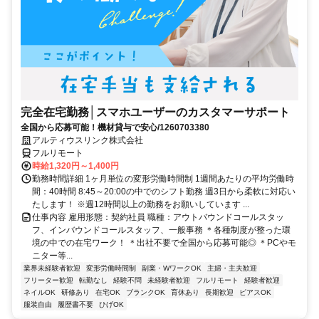
完全在宅勤務│スマホユーザーのカスタマーサポート
全国から応募可能！機材貸与で安心/1260703380
アルティウスリンク株式会社
フルリモート
時給1,320円～1,400円
勤務時間詳細 1ヶ月単位の変形労働時間制 1週間あたりの平均労働時
間：40時間 8:45～20:00の中でのシフト勤務 週3日から柔軟に対応い
たします！ ※週12時間以上の勤務をお願いしています ...
仕事内容 雇用形態：契約社員 職種：アウトバウンドコールスタッ
フ、インバウンドコールスタッフ、一般事務 ＊各種制度が整った環
境の中での在宅ワーク！ ＊出社不要で全国から応募可能◎ ＊PCやモ
ニター等...
業界未経験者歓迎
変形労働時間制
副業・WワークOK
主婦・主夫歓迎
フリーター歓迎
転勤なし
経験不問
未経験者歓迎
フルリモート
経験者歓迎
ネイルOK
研修あり
在宅OK
ブランクOK
育休あり
長期歓迎
ピアスOK
服装自由
履歴書不要
ひげOK