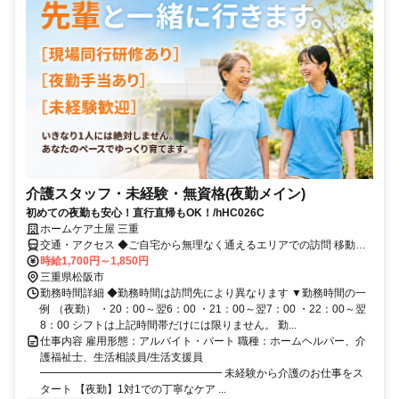
介護スタッフ・未経験・無資格(夜勤メイン)
初めての夜勤も安心！直行直帰もOK！/hHC026C
ホームケア土屋 三重
交通・アクセス ◆ご自宅から無理なく通えるエリアでの訪問 移動手
段はあなたの自由！ マイカー、バイク（原付可）、 自転車などでの
時給1,700円～1,850円
直行直帰が可能です。 もちろん、公共交通機関が便利なエリアでは
三重県松阪市
電車やバス通勤も大歓迎！ 訪問時に発生する交通費は【全額支給】
勤務時間詳細 ◆勤務時間は訪問先により異なります ▼勤務時間の一
いたしますので、 自己負担はありません。 あなたが一番ラクに、自
例 （夜勤） ・20：00～翌6：00 ・21：00～翌7：00 ・22：00～翌
分らしく働ける移動スタイルを お選びいただけます！ (※ご利用者の
8：00 シフトは上記時間帯だけには限りません。 勤...
状況により訪問先が変わることがあります)
仕事内容 雇用形態：アルバイト・パート 職種：ホームヘルパー、介
護福祉士、生活相談員/生活支援員
━━━━━━━━━━━━━━━━━ 未経験から介護のお仕事をス
タート 【夜勤】1対1での丁寧なケア ...