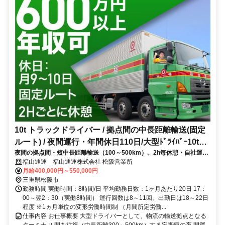
10t トラックドライバー / 拠点間の中長距離輸送(固定
ルート) / 夜間運行・年間休日110日/大型ﾄﾞﾗｲﾊﾞｰ10t定
夜間の拠点間・短中長距離輸送（100～500km）。2h毎休憩・自社運
期夜間幹線便(正社員)
行・計画運行で無理なく働けます
福山通運 福山通運株式会社 松阪営業所
月給400,000円～550,000円
三重県松阪市
勤務時間 実働時間：8時間/日 平均勤務日数：1ヶ月あたり20日 17：
00～翌2：30（実働8時間） 運行回数は8～11回、出勤日は18～22日
程度 ※1ヵ月単位の変形労働時間制 （月間所定労働...
仕事内容 お仕事概要 大型ドライバーとして、物流の輸送拠点となる
ターミナ ル間を往復（中長距離300～500km）する定期便の夜 間運