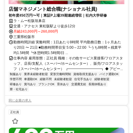
店舗マネジメント総合職(ナショナル社員)
初年度450万円〜可｜東証P上場39期連続増収｜社内大学研修
ラ・ムー松阪垣鼻店
交通・アクセス 東松阪駅より徒歩12分
月給243,000円～260,000円
三重県松阪市
勤務時間詳細 実働時間：1日あたり8時間 平均勤務日数：1ヶ月あた
り20日 〜 21日 ■勤務時間帯目安 5:00～22:00 ┗うち8時間＋残業平
均1.5時間 ┗休憩時間1.5時間/日 ...
仕事内容 雇用形態：正社員 職種：その他サービス業接客/フロアスタ
ッフ、店長/支配人（スーパー/ホームセンター）、販売/フロアスタッ
フ（スーパー/ホームセンター） ┏━━━━━━━━━┓ ◆ アピー...
制服あり
業界未経験者歓迎
変形労働時間制
資格取得支援あり
バイク通勤OK
学歴不問
車通勤OK
経験不問
未経験者歓迎
住宅手当あり
経験者歓迎
研修あり
賞与あり
ブランクOK
育休あり
交通費支給
長期休暇あり
寮・社宅あり
同じ企業の求人
正社員