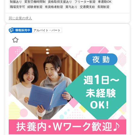
制服あり
変形労働時間制
資格取得支援あり
フリーター歓迎
車通勤OK
職場見学可
経験者歓迎
有資格者歓迎
賞与あり
交通費支給
長期歓迎
同じ企業の求人
アルバイト・パート