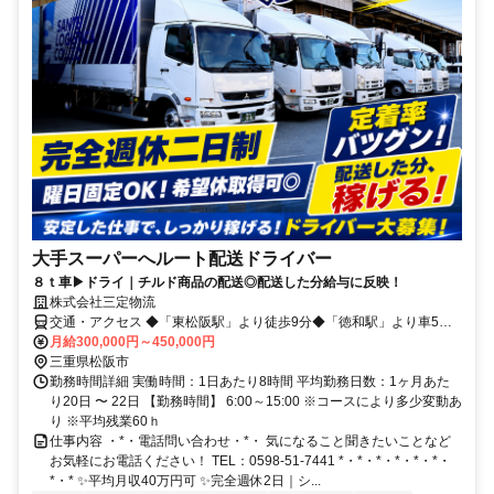
大手スーパーへルート配送ドライバー
８ｔ車▶ドライ｜チルド商品の配送◎配送した分給与に反映！
株式会社三定物流
交通・アクセス ◆「東松阪駅」より徒歩9分◆「徳和駅」より車5分
◆「松阪駅」より車6分
月給300,000円～450,000円
三重県松阪市
勤務時間詳細 実働時間：1日あたり8時間 平均勤務日数：1ヶ月あた
り20日 〜 22日 【勤務時間】 6:00～15:00 ※コースにより多少変動あ
り ※平均残業60ｈ
仕事内容 ・*・電話問い合わせ・*・ 気になること聞きたいことなど
お気軽にお電話ください！ TEL：0598-51-7441 *・*・*・*・*・*・
*・* ✨平均月収40万円可 ✨完全週休2日｜シ...