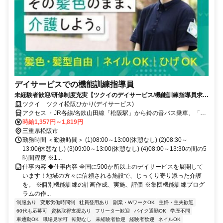
デイサービスでの機能訓練指導員
未経験者歓迎/研修制度充実【ツクイのデイサービス/機能訓練指導員求
人】
ツクイ ツクイ松阪ひかり(デイサービス)
アクセス ・JR各線/名鉄山田線「松阪駅」から鈴の音バス乗車、「宝
塚古墳公園前」下車徒歩約2分 ・伊勢自動車道「松阪IC」から車約15
時給1,357円～1,819円
分
三重県松阪市
勤務時間 ＜勤務時間＞ (1)08:00～13:00(休憩なし) (2)08:30～
13:00(休憩なし) (3)09:00～13:00(休憩なし) (4)08:00～13:30の間の5
時間程度 ※1...
仕事内容 ◆仕事内容 全国に500か所以上のデイサービスを展開して
います！地域の方々に信頼される施設で、じっくり寄り添った介護
を。 ※個別機能訓練の計画作成、実施、評価 ※集団機能訓練プログ
ラムの作...
制服あり
変形労働時間制
社員登用あり
副業・WワークOK
主婦・主夫歓迎
60代も応募可
資格取得支援あり
フリーター歓迎
バイク通勤OK
学歴不問
車通勤OK
職場見学可
転勤なし
未経験者歓迎
経験者歓迎
ネイルOK