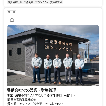
有資格者歓迎
研修あり
ブランクOK
交通費支給
正社員
警備会社での営業・労務管理
学歴・経験不問＊ノルマなし＊週休2日制(日＋他1日)
三重警備保障株式会社
交通・アクセス 「松阪駅」から車で10分