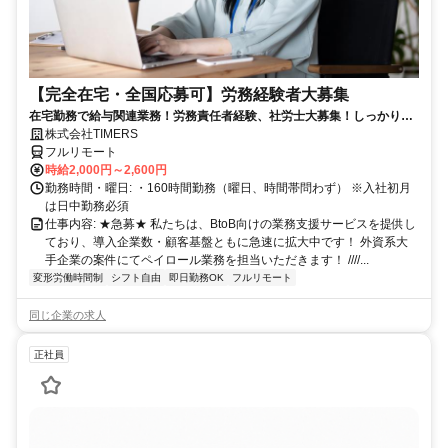
【完全在宅・全国応募可】労務経験者大募集
在宅勤務で給与関連業務！労務責任者経験、社労士大募集！しっかり稼
ぎたい方、注目！
株式会社TIMERS
フルリモート
時給2,000円～2,600円
勤務時間・曜日: ・160時間勤務（曜日、時間帯問わず） ※入社初月
は日中勤務必須
仕事内容: ★急募★ 私たちは、BtoB向けの業務支援サービスを提供し
ており、導入企業数・顧客基盤ともに急速に拡大中です！ 外資系大
手企業の案件にてペイロール業務を担当いただきます！ ////...
変形労働時間制
シフト自由
即日勤務OK
フルリモート
同じ企業の求人
正社員