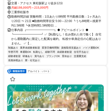
交通・アクセス 東松阪駅より徒歩12分
月給198,000円～215,000円
三重県松阪市
勤務時間詳細 実働時間：1日あたり8時間 平均勤務日数：1ヶ月あた
り20日 〜 21日 ■勤務時間帯目安 5:00～22:00 ┗うち8時間＋残業平
均1.5時間 ┗休憩時間1.5時間/日 ...
仕事内容 ┏━━━━━━━━━┓ ◆ アピールポイント ◆
┗━━━━━━━━━┛ ✅【転勤なし！住み慣れた街で働く】 自宅
から通勤圏内に限定した配属を確約。 転校や単身赴任の心配はあり
ません。 ✅【...
制服あり
業界未経験者歓迎
変形労働時間制
資格取得支援あり
バイク通勤OK
学歴不問
車通勤OK
転勤なし
経験不問
未経験者歓迎
住宅手当あり
経験者歓迎
研修あり
賞与あり
ブランクOK
育休あり
交通費支給
長期休暇あり
寮・社宅あり
アルバイト・パート