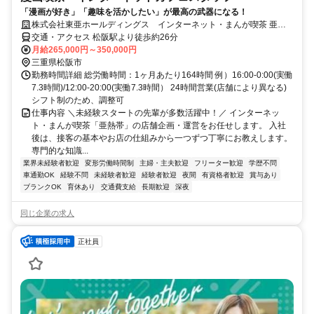
「漫画が好き」「趣味を活かしたい」が最高の武器になる！
株式会社東亜ホールディングス インターネット・まんが喫茶 亜熱
帯 松阪サンパーク店
交通・アクセス 松阪駅より徒歩約26分
月給265,000円～350,000円
三重県松阪市
勤務時間詳細 総労働時間：1ヶ月あたり164時間 例）16:00-0:00(実働
7.3時間)/12:00-20:00(実働7.3時間） 24時間営業(店舗により異なる)
シフト制のため、調整可
仕事内容 ＼未経験スタートの先輩が多数活躍中！／ インターネッ
ト・まんが喫茶「亜熱帯」の店舗企画・運営をお任せします。 入社
後は、接客の基本やお店の仕組みから一つずつ丁寧にお教えします。
専門的な知識...
業界未経験者歓迎
変形労働時間制
主婦・主夫歓迎
フリーター歓迎
学歴不問
車通勤OK
経験不問
未経験者歓迎
経験者歓迎
夜間
有資格者歓迎
賞与あり
ブランクOK
育休あり
交通費支給
長期歓迎
深夜
同じ企業の求人
正社員