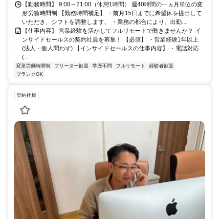
【勤務時間】 9:00～21:00（休憩1時間） 週40時間の一ヵ月単位の変
形労働時間制 【勤務時間補足】 ・前月15日までに希望休を提出して
いただき、シフトを調整します。 ・業務の都合により、出勤...
【仕事内容】 営業経験を活かしてフルリモートで働きませんか？ イ
ンサイドセールスの契約社員を募集！ 【必須】 ・営業経験1年以上
(法人・個人問わず) 【インサイドセールスの仕事内容】 ・電話対応
(...
変形労働時間制
フリーター歓迎
学歴不問
フルリモート
経験者歓迎
ブランクOK
契約社員