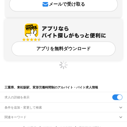
メールで受け取る
アプリを無料ダウンロード
三重県、東松阪駅、変形労働時間制のアルバイト・バイト求人情報
求人の詳細を表示
条件を追加・変更して検索
市区町村を追加・変更
関連キーワード
完全在宅ワーク 全国
シール貼り 在宅
現在地周辺
ガチャガチャ
犬カフェ
三重県
駅を追加・変更