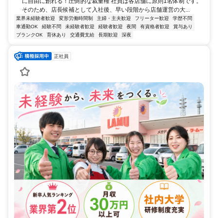
に自由に創れる！圧倒的な裁量権 社員は各店舗に原則1名体制です。
そのため、店長候補として入社後、早い段階から店舗運営の大...
業界未経験者歓迎
変形労働時間制
主婦・主夫歓迎
フリーター歓迎
学歴不問
車通勤OK
経験不問
未経験者歓迎
経験者歓迎
夜間
有資格者歓迎
賞与あり
ブランクOK
育休あり
交通費支給
長期歓迎
深夜
正社員