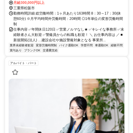
月給300,000円以上
三重県松阪市
勤務時間詳細 総労働時間：1ヶ月あたり163時間 8：30～17：30(休
憩60分) ※月平均時間外労働時間：20時間 ◎1年単位の変形労働時間
制
仕事内容 ✅年間休日120日 ✅営業ノルマなし★ ✅キレイな事務所 ✅未
経験者さん大歓迎 ✅警備員からの転職も歓迎！ ＼ お仕事内容は ／ ■
新規開拓(法人) …建設会社や施設警備対象となる 事業所...
業界未経験者歓迎
変形労働時間制
バイク通勤OK
学歴不問
車通勤OK
経験不問
賞与あり
ブランクOK
交通費支給
アルバイト・パート