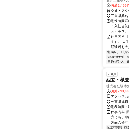
愛知工産株式会
時給1,40
交通・アク
三重県桑名
勤務時間詳細 
※入社当初は
分）を含...
仕事内容 
ます。 大
経験者も大
制服あり
社員
未経験者歓迎
長期休暇あり
正社員
組立・検査
株式会社塚本
月給240,0
ア
三重県津市
勤務時間・曜
仕事内容:
方にも丁寧
製品の修理 
固定時間制
交