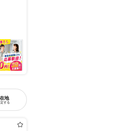
在地
設定する