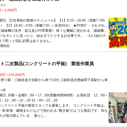
One
円～2,000円
日: 【2交替制の勤務スケジュール】 【1】8:15～16:45（実働7.75h
） 【2】16:40～0:55（実働7.5h ／ 休憩45分） ★POINT ・それぞれ...
 《減速機の洗浄・組立及び付帯業務》 様々な機械に使われる「減速機」
ツをキレイに洗ったり、組み立てたりするお仕事です。 ・4人1組のチ
人で黙々と悩む必要はありません...
通費支給
ト二次製品(コンクリートの平板) 製造作業員
00円～270,000円
べ市
日: 月曜～金曜8；00～17；00(実働時間8時間） お昼休憩 12；00～
憩；10；00～10；20 15；00～15；20
 コンクリート平板の製造スタッフを募集します。 コンクリート平板は、
・駐車場・建物まわりなどで使われる "敷き板"のような製品です。街な
が毎日踏んでいる、 暮らし...