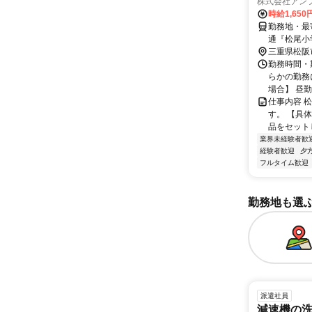
株式会社アン
時給1,65
勤務地・最寄
通『松尾小
三重県松阪
勤務時間・期
らかの勤務
場合】 昼勤務…
仕事内容 
す。 【具
品をセット
業界未経験者歓
経験者歓迎
夕
フルタイム歓迎
勤務地も選
派遣社員
減速機の