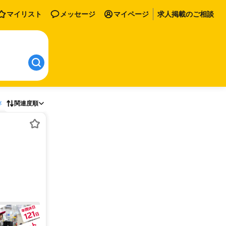
マイリスト
メッセージ
マイページ
求人掲載のご相談
存
関連度順