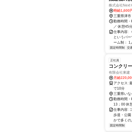
株式会社Next 
時給1,600
三重県津市
勤務時間・曜
／ 休憩45分
仕事内容:
というパー
ーム制： 1
固定時間制
交
正社員
コンクリー
有限会社東建
月給220,0
アクセス: 最寄り駅：三岐鉄道大安駅から車で10分 三岐鉄道北勢線阿下喜駅から車
で10分
三重県いな
勤務時間・曜
13；00 休
仕事内容:
歩道・公園
かで多くの人
固定時間制