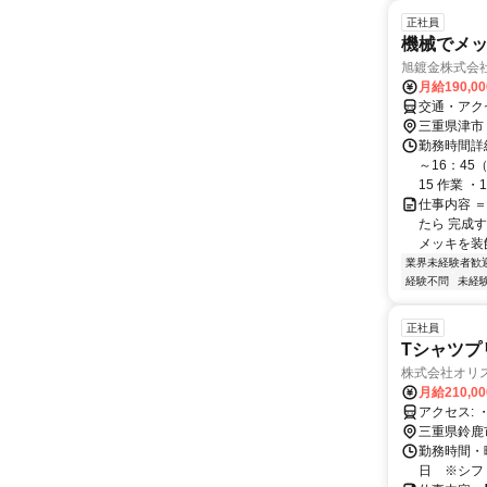
正社員
機械でメ
旭鍍金株式会
月給190,0
交通・アク
三重県津市
勤務時間詳細
～16：45
15 作業 ・12
仕事内容 
たら 完成
メッキを装
業界未経験者歓
経験不問
未経
正社員
Tシャツプ
株式会社オリ
月給210,0
三重県鈴鹿
勤務時間・曜
日 ※シフ