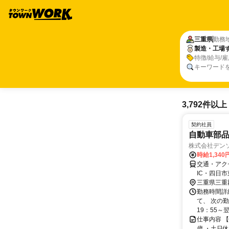
三重県
勤務
製造・工場
特徴/給与/
キーワード
3,792件以上
契約社員
自動車部
株式会社デン
時給1,340
交通・アク
IC・四日市
三重県三重
勤務時間詳細
て、 次の勤
19：55～翌4
仕事内容 
歳 ・土日