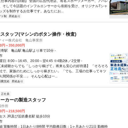
 【仕事内容の詳細】 全国の広告代理店、有名スポーツメーカー、アパレ
、そして今話題のインフルエンサーから依頼を受け、オリジナルTシャ
ッズを制作するお仕事です。あなたにお...
フト制
昇給あり
スタッフ(マシンのボタン操作・検査)
ティー株式会社 亀山事業所
00円～350,000円
アクセス: 最寄駅 亀山駅 亀山駅より車で10分 -
市
: 8:00～16:45、20:00～翌4:45 ※4勤2休／2交替 -
 【未経験からでも「しっかり稼げて」将来も安心の好待遇】 「そろそろ
社で、家族のためにしっかり稼ぎたい」 「でも、工場の仕事ってキツ
人間関係が不安…」 そんな心配は一...
通費支給
昇給あり
正社員
メーカーの製造スタッフ
製作所
00円～218,500円
ス JR及び近鉄桑名駅 徒歩10分
市
細 実働時間：1日あたり8時間 平均勤務日数：1ヶ月あたり21日 勤務時