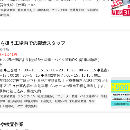
労金支給 【仕事につい...
未経験者歓迎
社員登用あり
経験不問
ブランクOK
交通費支給
長期歓迎
休暇あり
品を扱う工場内での製造スタッフ
製作所
円～2,041円
セス JR松阪駅より徒歩18分 ◎車・バイク通勤OK（駐車場無料）
市
◆三交替 7：00～15：15 15：00～23：15 23：00～7：15 ◆昼夜2
～17：00 20：30～5：15 ◆昼間2交替 7：00～15：15 15：00...
年収500万円可能 ✅正社員登用実績多数！ ✅寮費無料の1R社宅有 ✅土
間121日 ▼仕事内容の 自動車用ゴムホースの製造工程を担当します。
属棒に差し込み、機械で約...
未経験者歓迎
ランチタイム
社員登用あり
フリーター歓迎
バイク通勤OK
早朝
OK
固定時間制
職場見学可
転勤なし
経験不問
未経験者歓迎
午前
間
研修あり
夕方
家賃無料
工や検査作業