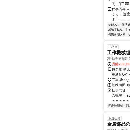
間：①7:55～
仕事内容 
くり＞ 適
す！ ＝＝＝
制服あり
業界
経験者歓迎
ネ
長期休暇あり
正社員
工作機械
高橋精機有限
月給230,0
最寄駅 楚原駅 交通アクセス 【桑名駅】から運行する通勤時シャトル
三重県いな
勤務時間 勤
仕事内容 
の職場！ 
＝＝＝＝＝＝
固定時間制
長
派遣社員
金属部品