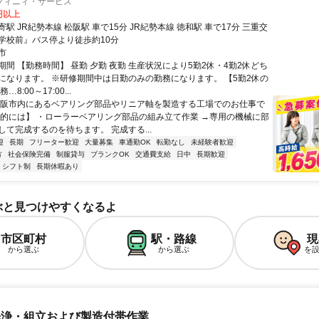
フィニィ・サービス
0円以上
駅 JR紀勢本線 松阪駅 車で15分 JR紀勢本線 徳和駅 車で17分 三重交
学校前』バス停より徒歩約10分
市
間 【勤務時間】 昼勤 夕勤 夜勤 生産状況により5勤2休・4勤2休どち
になります。 ※研修期間中は日勤のみの勤務になります。 【5勤2休の
8:00～17:00...
松阪市内にあるベアリング部品やリニア軸を製造する工場でのお仕事で
体的には】 ・ローラーベアリング部品の組み立て作業 →専用の機械に部
して完成するのを待ちます。 完成する...
迎
長期
フリーター歓迎
大量募集
車通勤OK
転勤なし
未経験者歓迎
方
社会保険完備
制服貸与
ブランクOK
交通費支給
日中
長期歓迎
シフト制
長期休暇あり
ぶと見つけやすくなるよ
市区町村
駅・路線
現
から選ぶ
から選ぶ
を
洗浄・組立および製造付帯作業