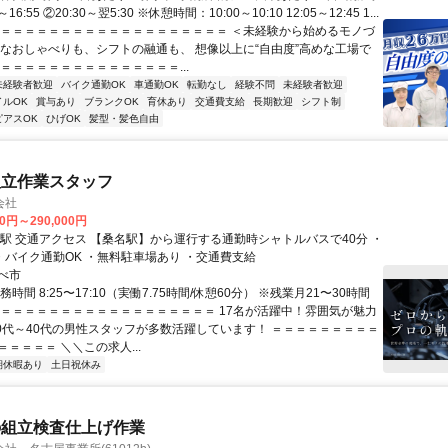
16:55 ②20:30～翌5:30 ※休憩時間：10:00～10:10 12:05～12:45 1...
＝＝＝＝＝＝＝＝＝＝＝＝＝＝＝＝＝＝＝＝ ＜未経験から始めるモノづ
度なおしゃべりも、シフトの融通も、 想像以上に“自由度”高めな工場で
＝＝＝＝＝＝＝＝＝＝＝＝＝＝＝...
未経験者歓迎
バイク通勤OK
車通勤OK
転勤なし
経験不問
未経験者歓迎
イルOK
賞与あり
ブランクOK
育休あり
交通費支給
長期歓迎
シフト制
ピアスOK
ひげOK
髪型・髪色自由
組立作業スタッフ
会社
00円～290,000円
バスで40分 ・
車通勤OK ・バイク通勤OK ・無料駐車場あり ・交通費支給
べ市
務時間 8:25〜17:10（実働7.75時間/休憩60分） ※残業月21〜30時間
＝＝＝＝＝＝＝＝＝＝＝＝＝＝＝＝＝＝＝ 17名が活躍中！雰囲気が魅力
20代～40代の男性スタッフが多数活躍しています！ ＝＝＝＝＝＝＝＝＝
＝＝＝＝ ＼＼この求人...
期休暇あり
土日祝休み
の組立検査仕上げ作業