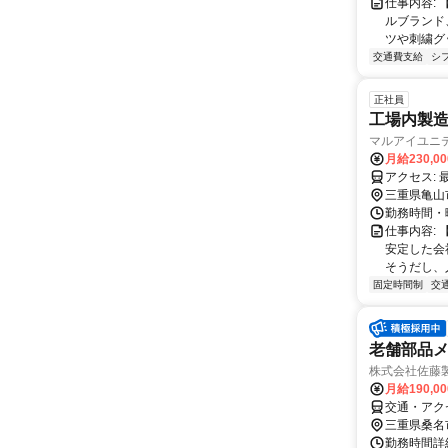
仕事内容:
ルブランド
ツや刺繍グ
交通費支給
シ
正社員
工場内製造
マルアイユニ
月給230,0
三重県亀山
勤務時間・曜日
仕事内容:
安定した会
そうだし、
固定時間制
交
老舗部品
株式会社佐藤
月給190,0
交通・アクセ
三重県桑名
勤務時間詳