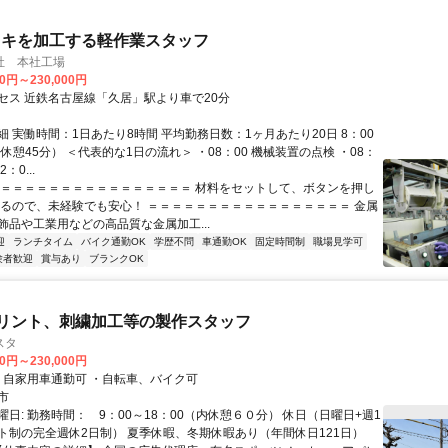
ッキを加工する軽作業スタッフ
社 本社⼯場
00円～230,000円
セス 近鉄名古屋線「久居」駅より車で20分
 実働時間：1日あたり8時間 平均勤務日数：1ヶ月あたり20日 8：00
（休憩45分） ＜代表的な1日の流れ＞ ・08：00 機械装置の点検 ・08：
：0...
＝＝＝＝＝＝＝＝＝＝＝＝＝＝＝＝＝ 材料をセットして、ボタンを押し
するので、未経験でも安心！ ＝＝＝＝＝＝＝＝＝＝＝＝＝＝＝＝＝ 金属
飾品や工業用などの高品質な金属加工...
迎
ランチタイム
バイク通勤OK
学歴不問
車通勤OK
固定時間制
職場見学可
験者歓迎
賞与あり
ブランクOK
リント、刺繍加工等の製作スタッフ
スタ
00円～230,000円
アクセス: ・自家用車通勤可 ・自転車、バイク可
市
日: 勤務時間： 9：00～18：00（内休憩６０分） 休日（日曜日+週1
ト制の完全週休2日制） 夏季休暇、冬期休暇あり（年間休日121日）