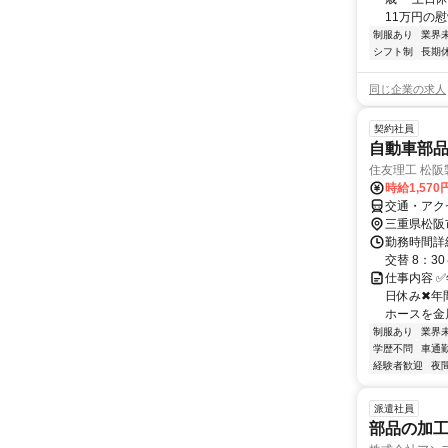
11万円の慰
制服あり
業界
シフト制
長期
同じ企業の求人
契約社員
自動車部
住友理工 松阪
時給1,570
交通・アク
三重県松阪
勤務時間詳細 
交替 8：30
仕事内容 ✅
日休み✖年
ホースを金
制服あり
業界
学歴不問
車通勤
経験者歓迎
夜
派遣社員
部品の加