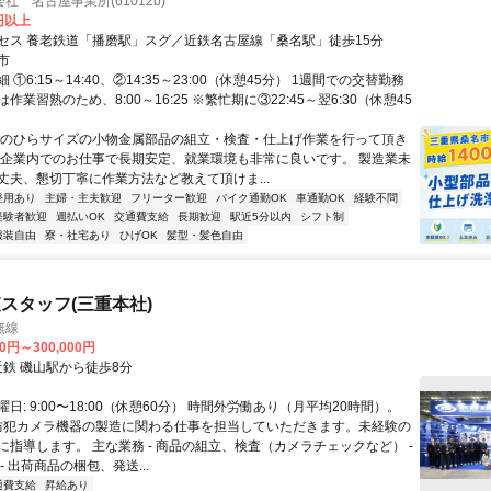
社 名古屋事業所(61012b)
0円以上
セス 養老鉄道「播磨駅」スグ／近鉄名古屋線「桑名駅」徒歩15分
市
①6:15～14:40、②14:35～23:00（休憩45分） 1週間での交替勤務
作業習熟のため、8:00～16:25 ※繁忙期に③22:45～翌6:30（休憩45
手のひらサイズの小物金属部品の組立・検査・仕上げ作業を行って頂き
手企業内でのお仕事で長期安定、就業環境も非常に良いです。 製造業未
丈夫、懇切丁寧に作業方法など教えて頂けま...
登用あり
主婦・主夫歓迎
フリーター歓迎
バイク通勤OK
車通勤OK
経験不問
経験者歓迎
週払いOK
交通費支給
長期歓迎
駅近5分以内
シフト制
服装自由
寮・社宅あり
ひげOK
髪型・髪色自由
スタッフ(三重本社)
無線
00円～300,000円
クセス: 近鉄 磯山駅から徒歩8分
日: 9:00〜18:00（休憩60分） 時間外労働あり（月平均20時間）。
 防犯カメラ機器の製造に関わる仕事を担当していただきます。未経験の
に指導します。 主な業務 - 商品の組立、検査（カメラチェックなど） -
- 出荷商品の梱包、発送...
通費支給
昇給あり