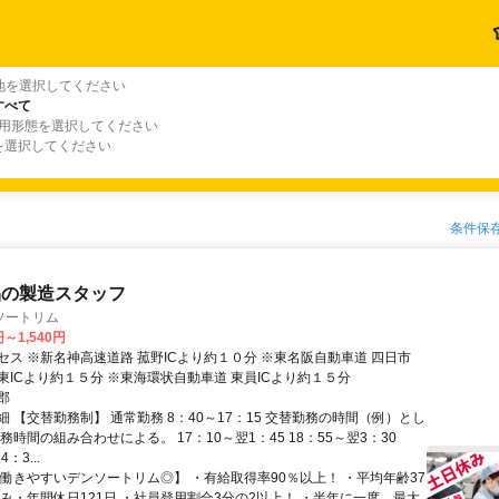
地を選択してください
すべて
雇用形態を選択してください
を選択してください
条件保
品の製造スタッフ
ソートリム
円～1,540円
セス ※新名神高速道路 菰野ICより約１０分 ※東名阪自動車道 四日市
東ICより約１５分 ※東海環状自動車道 東員ICより約１５分
郡
 【交替勤務制】 通常勤務 8：40～17：15 交替勤務の時間（例）とし
務時間の組み合わせによる。 17：10～翌1：45 18：55～翌3：30
：3...
【働きやすいデンソートリム◎】 ・有給取得率90％以上！ ・平均年齢37
休み・年間休日121日 ・社員登用割合3分の2以上！ ・半年に一度、最大