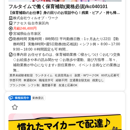
フルタイムで働く保育補助(資格必須)/kc040101
【保育補助のお仕事】身の回りのお世話中心！残業・ピアノ・持ち帰り
仕事なし♪【平日のみも可能！】
株式会社ウィルオブ・ワーク
アクセス 仙台市泉区内
月給246,400円
宮城県仙台市泉区
勤務時間 実働時間：8時間/日 平均勤務日数：1ヶ月あたり22日 【勤
務時間】 実働8時間×週5日勤務(他応相談) ＜シフト例＞ 8:00～17:00
9:00～18:00 ※時間固定も可 時間...
仕事内容 お任せするのは、保育補助業務 ◇寝かしつけ ◇おむつ交換
◇お絵描きや本の読み聞かせ ◇お散歩や運動、遊び方指導 …等々、
補助業務が中心になります♪ 担任業務や、イベント企画などの業務は
無...
業界未経験者歓迎
ランチタイム
社員登用あり
副業・WワークOK
60代も応募可
学歴不問
車通勤OK
職場見学可
経験不問
交通費全額支給
残業なし
ブランクOK
シフト制
履歴書不要
友達と応募OK
業務委託