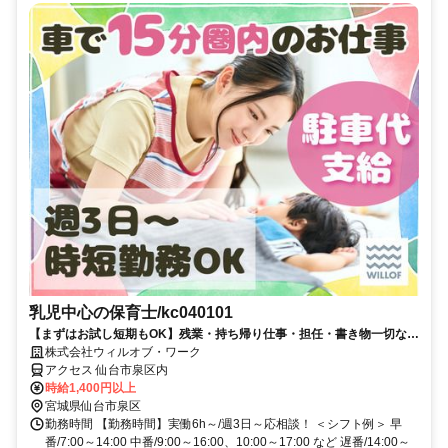
乳児中心の保育士/kc040101
【まずはお試し短期もOK】残業・持ち帰り仕事・担任・書き物一切なし
の補助のお仕事♪/◎
株式会社ウィルオブ・ワーク
アクセス 仙台市泉区内
時給1,400円以上
宮城県仙台市泉区
勤務時間 【勤務時間】実働6h～/週3日～応相談！ ＜シフト例＞ 早
番/7:00～14:00 中番/9:00～16:00、10:00～17:00 など 遅番/14:00～