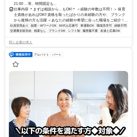
21:00 …等、時間固定も...
仕事内容 ＊まずは相談から…もOK!＊ ＜経験の年数は不問！＞ 保育
士資格があればOK!! 資格を取ったばかりの未経験の方や、 ブランク
から復帰の方も活躍 ＜あなたの経験や希望に合った職場をご紹介！...
社員登用あり
副業・WワークOK
60代も応募可
車通勤OK
職場見学可
経験不問
交通費全額支給
残業なし
ブランクOK
シフト制
履歴書不要
友達と応募OK
同じ企業の求人
アルバイト・パート