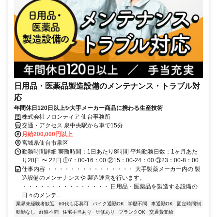
日用品・医薬品製造設備のメンテナンス・トラブル対
応
年間休日120日以上✨大手メーカー商品に携わる生産技術
株式会社フロンティア 仙台事務所
交通・アクセス 泉中央駅から車で15分
月給200,000円以上
宮城県仙台市泉区
勤務時間詳細 実働時間：1日あたり8時間 平均勤務日数：1ヶ月あた
り20日 〜 22日 ①7：00-16：00 ②15：00-24：00 ③23：00-8：00
仕事内容 ・・・・・・・・・・・・・・・ 大手製薬メーカー内の 製
造設備のメンテナンスや 製造運営を行います。
・・・・・・・・・・・・・・・ 日用品・医薬品を製造する設備の
日々のメンテ...
業界未経験者歓迎
60代も応募可
バイク通勤OK
学歴不問
車通勤OK
固定時間制
転勤なし
経験不問
住宅手当あり
研修あり
ブランクOK
交通費支給