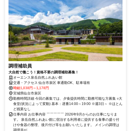
調理補助員
大自然で働こう！資格不要の調理補助募集！
オーエンス泉岳自然ふれあい館
交通・アクセス 仙台市泉区 車通勤OK、駐車場有
時給1,038円～1,178円
宮城県仙台市泉区
勤務時間詳細 今回の募集では、夕食提供時間に勤務可能な方募集 ○大
食堂(状況によって変動) 基本：遅番14:00～19:00 ※週3日～ ※ほとん
ど残業なし
仕事内容 お仕事内容 ￣￣￣￣￣ 2026年9月からのお仕事になりま
す。 泉岳自然ふれあい館に宿泊する利用者に提供する食事の盛り付
けや食器の整理、後片付け等をお願いいたします。 メインの調理は
調理員が...