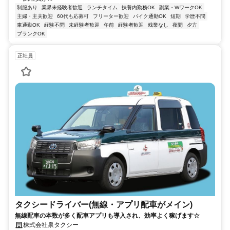
制服あり
業界未経験者歓迎
ランチタイム
扶養内勤務OK
副業・WワークOK
主婦・主夫歓迎
60代も応募可
フリーター歓迎
バイク通勤OK
短期
学歴不問
車通勤OK
経験不問
未経験者歓迎
午前
経験者歓迎
残業なし
夜間
夕方
ブランクOK
正社員
タクシードライバー(無線・アプリ配車がメイン)
無線配車の本数が多く配車アプリも導入され、効率よく稼げます☆
株式会社泉タクシー