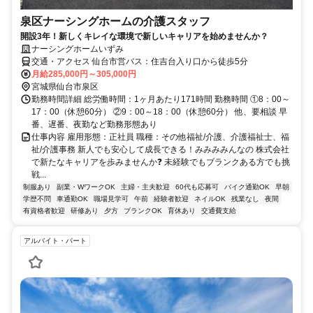
泉区ナーシングホームの介護スタッフ
開設3年！新しくキレイな環境で新しいキャリアを始めませんか？
ナーシングホームいずみ
交通・アクセス 仙台市営バス：住吉台入り口から徒歩5分
月給285,000円～305,000円
宮城県仙台市泉区
勤務時間詳細 総労働時間：1ヶ月あたり171時間 勤務時間 ①8：00～
17：00（休憩60分） ②9：00～18：00（休憩60分） 他、要相談 早
番、遅番、夜勤など勤務形態あり
仕事内容 雇用形態：正社員 職種：その他福祉/介護、介護福祉士、福
祉/介護事務 新人でも安心して成長できる！みみみみんなの 株式会社
で新たなキャリアを歩みませんか❓ 未経験でもブランクある方でも挑
戦...
制服あり
副業・WワークOK
主婦・主夫歓迎
60代も応募可
バイク通勤OK
早朝
学歴不問
車通勤OK
職場見学可
午前
経験者歓迎
ネイルOK
残業なし
夜間
有資格者歓迎
研修あり
夕方
ブランクOK
育休あり
交通費支給
アルバイト・パート