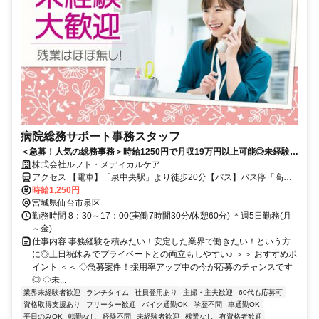
病院総務サポート事務スタッフ
＜急募！人気の総務事務＞時給1250円で月収19万円以上可能◎未経験か
ら始められる病院事務♪正職員登用制度ありで長期安定を目指せます！
株式会社ルフト・メディカルケア
アクセス 【電車】「泉中央駅」より徒歩20分【バス】バス停「高玉
町」より徒歩約1分【車】車通勤OK・駐車場あり(3000円/月)
時給1,250円
宮城県仙台市泉区
勤務時間 8：30～17：00(実働7時間30分/休憩60分) ＊週5日勤務(月
～金)
仕事内容 事務経験を積みたい！安定した業界で働きたい！という方
に◎土日祝休みでプライベートとの両立もしやすい♪ ＞＞ おすすめポ
イント ＜＜ ◇急募案件！採用率アップ中の今が応募のチャンスです
◎ ◇未...
業界未経験者歓迎
ランチタイム
社員登用あり
主婦・主夫歓迎
60代も応募可
資格取得支援あり
フリーター歓迎
バイク通勤OK
学歴不問
車通勤OK
平日のみOK
転勤なし
経験不問
未経験者歓迎
残業なし
有資格者歓迎