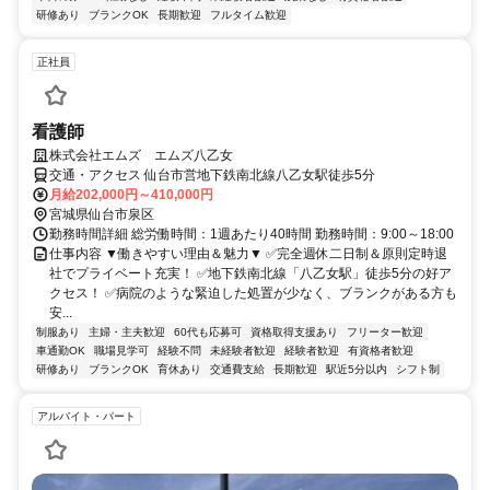
研修あり
ブランクOK
長期歓迎
フルタイム歓迎
正社員
看護師
株式会社エムズ エムズ八乙女
交通・アクセス 仙台市営地下鉄南北線八乙女駅徒歩5分
月給202,000円～410,000円
宮城県仙台市泉区
勤務時間詳細 総労働時間：1週あたり40時間 勤務時間：9:00～18:00
仕事内容 ▼働きやすい理由＆魅力▼ ✅完全週休二日制＆原則定時退
社でプライベート充実！ ✅地下鉄南北線「八乙女駅」徒歩5分の好ア
クセス！ ✅病院のような緊迫した処置が少なく、ブランクがある方も
安...
制服あり
主婦・主夫歓迎
60代も応募可
資格取得支援あり
フリーター歓迎
車通勤OK
職場見学可
経験不問
未経験者歓迎
経験者歓迎
有資格者歓迎
研修あり
ブランクOK
育休あり
交通費支給
長期歓迎
駅近5分以内
シフト制
アルバイト・パート