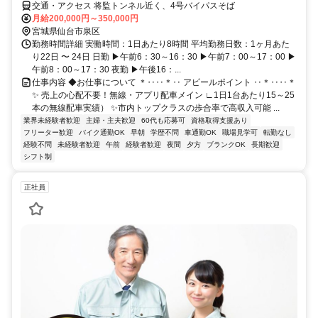
交通・アクセス 将監トンネル近く、4号バイパスそば
月給200,000円～350,000円
宮城県仙台市泉区
勤務時間詳細 実働時間：1日あたり8時間 平均勤務日数：1ヶ月あた
り22日 〜 24日 日勤 ▶午前6：30～16：30 ▶午前7：00～17：00 ▶
午前8：00～17：30 夜勤 ▶午後16：...
仕事内容 ◆お仕事について ＊‥‥＊‥ アピールポイント ‥＊‥‥＊
✨ 売上の心配不要！無線・アプリ配車メイン ∟1日1台あたり15～25
本の無線配車実績） ✨市内トップクラスの歩合率で高収入可能 ...
業界未経験者歓迎
主婦・主夫歓迎
60代も応募可
資格取得支援あり
フリーター歓迎
バイク通勤OK
早朝
学歴不問
車通勤OK
職場見学可
転勤なし
経験不問
未経験者歓迎
午前
経験者歓迎
夜間
夕方
ブランクOK
長期歓迎
シフト制
正社員