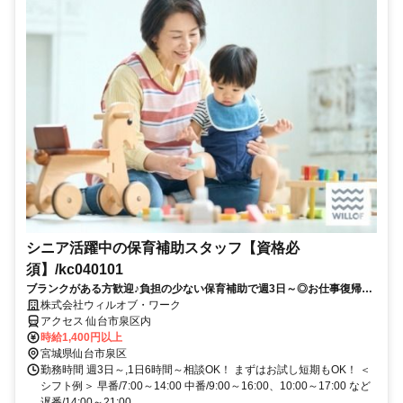
シニア活躍中の保育補助スタッフ【資格必
須】/kc040101
ブランクがある方歓迎♪負担の少ない保育補助で週3日～◎お仕事復帰し
ませんか？書き物・ピアノ・保護者対応もありません！
株式会社ウィルオブ・ワーク
アクセス 仙台市泉区内
時給1,400円以上
宮城県仙台市泉区
勤務時間 週3日～,1日6時間～相談OK！ まずはお試し短期もOK！ ＜
シフト例＞ 早番/7:00～14:00 中番/9:00～16:00、10:00～17:00 など
遅番/14:00～21:00...