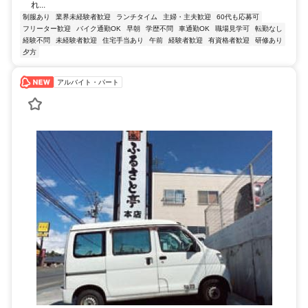
れ...
制服あり
業界未経験者歓迎
ランチタイム
主婦・主夫歓迎
60代も応募可
フリーター歓迎
バイク通勤OK
早朝
学歴不問
車通勤OK
職場見学可
転勤なし
経験不問
未経験者歓迎
住宅手当あり
午前
経験者歓迎
有資格者歓迎
研修あり
夕方
アルバイト・パート