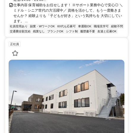
仕事内容 保育補助をお任せします！ ※サポート業務中心で安心◎ ＼
ミドル・シニア世代の方活躍中／ 資格を活かして、もう一度働きま
せんか？ 経験よりも「子どもが好き」という気持ちを 大切にしてい
ます。 ...
社員登用あり
副業・WワークOK
60代も応募可
車通勤OK
職場見学可
経験不問
交通費全額支給
残業なし
ブランクOK
シフト制
履歴書不要
友達と応募OK
正社員