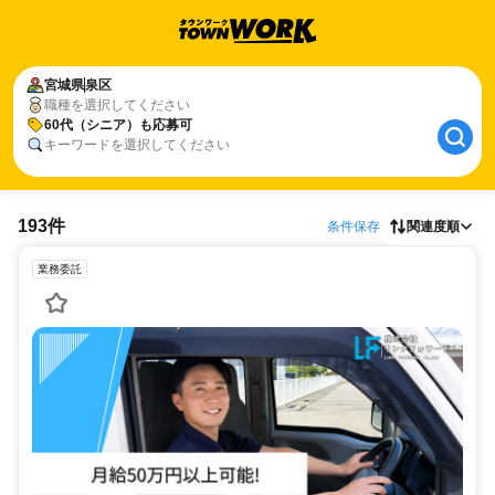
宮城県
泉区
職種を選択してください
60代（シニア）も応募可
キーワードを選択してください
193件
条件保存
関連度順
業務委託