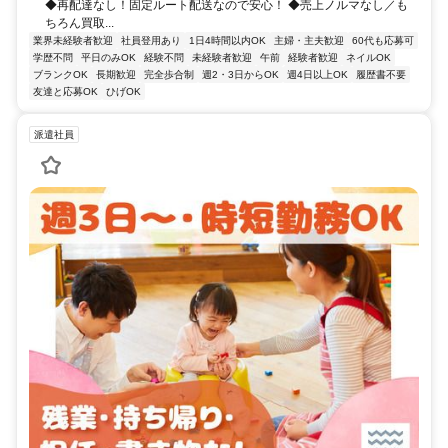
◆再配達なし！固定ルート配送なので安心！ ◆売上ノルマなし／も
ちろん買取...
業界未経験者歓迎
社員登用あり
1日4時間以内OK
主婦・主夫歓迎
60代も応募可
学歴不問
平日のみOK
経験不問
未経験者歓迎
午前
経験者歓迎
ネイルOK
ブランクOK
長期歓迎
完全歩合制
週2・3日からOK
週4日以上OK
履歴書不要
友達と応募OK
ひげOK
派遣社員