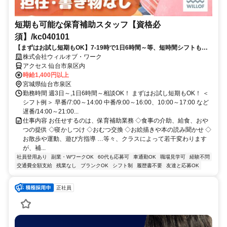
短期も可能な保育補助スタッフ【資格必
須】/kc040101
【まずはお試し短期もOK】7-19時で1日6時間～等、短時間シフトも
OK！【ミドル・シニア応援】
株式会社ウィルオブ・ワーク
アクセス 仙台市泉区内
時給1,400円以上
宮城県仙台市泉区
勤務時間 週3日～,1日6時間～相談OK！ まずはお試し短期もOK！ ＜
シフト例＞ 早番/7:00～14:00 中番/9:00～16:00、10:00～17:00 など
遅番/14:00～21:00...
仕事内容 お任せするのは、保育補助業務 ◇食事の介助、給食、おや
つの提供 ◇寝かしつけ ◇おむつ交換 ◇お絵描きや本の読み聞かせ ◇
お散歩や運動、遊び方指導 …等々、クラスによって若干変わります
が、補...
社員登用あり
副業・WワークOK
60代も応募可
車通勤OK
職場見学可
経験不問
交通費全額支給
残業なし
ブランクOK
シフト制
履歴書不要
友達と応募OK
正社員