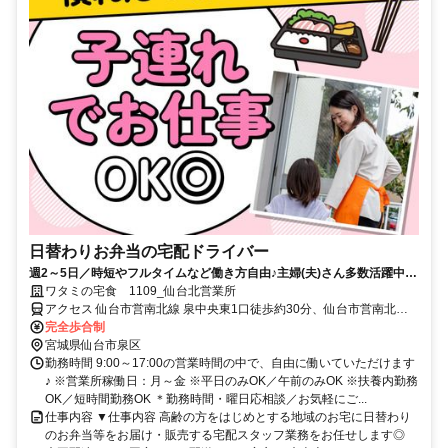
日替わりお弁当の宅配ドライバー
週2～5日／時短やフルタイムなど働き方自由♪主婦(夫)さん多数活躍中！
サポート体制バッチリなのでお子さんの行事でのお休みなども取りやす
ワタミの宅食 1109_仙台北営業所
い◎
アクセス 仙台市営南北線 泉中央東1口徒歩約30分、仙台市営南北線
八乙女北1口徒歩約31分、仙台市営南北線 黒松（宮城県）徒歩約40分
完全歩合制
宮城県仙台市泉区
勤務時間 9:00～17:00の営業時間の中で、自由に働いていただけます
♪ ※営業所稼働日：月～金 ※平日のみOK／午前のみOK ※扶養内勤務
OK／短時間勤務OK ＊勤務時間・曜日応相談／お気軽にご...
仕事内容 ▼仕事内容 高齢の方をはじめとする地域のお宅に日替わり
のお弁当等をお届け・販売する宅配スタッフ業務をお任せします◎