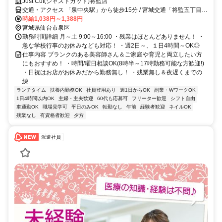
Just Cut(ジャストカット)将監店
交通・アクセス 「泉中央駅」から徒歩15分 / 宮城交通「将監五丁目」
バス停より徒歩1分
時給1,038円～1,388円
宮城県仙台市泉区
勤務時間詳細 月～土 9:00～16:00 ・残業はほとんどありません！ ・
急な学校行事のお休みなども対応！ ・週2日～、１日4時間～OK◎
仕事内容 ブランクのある美容師さん＆ご家庭や育児と両立したい方
にもおすすめ！ ・時間/曜日相談OK(8時半～17時勤務可能な方歓迎!)
・日祝はお店がお休みだから勤務無し！ ・残業無し＆夜遅くまでの
練...
ランチタイム
扶養内勤務OK
社員登用あり
週1日からOK
副業・WワークOK
1日4時間以内OK
主婦・主夫歓迎
60代も応募可
フリーター歓迎
シフト自由
車通勤OK
職場見学可
平日のみOK
転勤なし
午前
経験者歓迎
ネイルOK
残業なし
有資格者歓迎
夕方
派遣社員