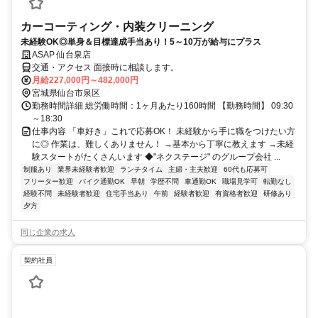
カーコーティング・内装クリーニング
未経験OK◎単身＆目標達成手当あり！5～10万が給与にプラス
ASAP 仙台泉店
交通・アクセス 面接時に相談します。
月給227,000円～482,000円
宮城県仙台市泉区
勤務時間詳細 総労働時間：1ヶ月あたり160時間 【勤務時間】 09:30
～18:30
仕事内容 「車好き」これで応募OK！ 未経験から手に職をつけたい方
に◎ 作業は、難しくありません！ →基本から丁寧に教えます →未経
験スタートがたくさんいます ◆"ネクステージ" のグループ会社 ...
制服あり
業界未経験者歓迎
ランチタイム
主婦・主夫歓迎
60代も応募可
フリーター歓迎
バイク通勤OK
早朝
学歴不問
車通勤OK
職場見学可
転勤なし
経験不問
未経験者歓迎
住宅手当あり
午前
経験者歓迎
有資格者歓迎
研修あり
夕方
同じ企業の求人
契約社員