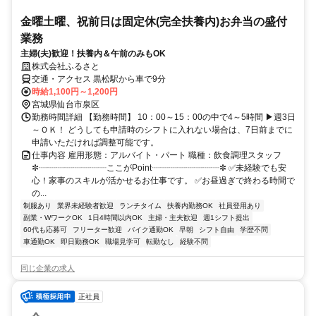
金曜土曜、祝前日は固定休(完全扶養内)お弁当の盛付
業務
主婦(夫)歓迎！扶養内＆午前のみもOK
株式会社ふるさと
交通・アクセス 黒松駅から車で9分
時給1,100円～1,200円
宮城県仙台市泉区
勤務時間詳細 【勤務時間】 10：00～15：00の中で4～5時間 ▶週3日
～ＯＫ！ どうしても申請時のシフトに入れない場合は、7日前までに
申請いただければ調整可能です。
仕事内容 雇用形態：アルバイト・パート 職種：飲食調理スタッフ
✼┈┈┈┈┈┈┈┈ここがPoint┈┈┈┈┈┈┈┈✼ ✅未経験でも安
心！家事のスキルが活かせるお仕事です。 ✅お昼過ぎで終わる時間で
の...
制服あり
業界未経験者歓迎
ランチタイム
扶養内勤務OK
社員登用あり
副業・WワークOK
1日4時間以内OK
主婦・主夫歓迎
週1シフト提出
60代も応募可
フリーター歓迎
バイク通勤OK
早朝
シフト自由
学歴不問
車通勤OK
即日勤務OK
職場見学可
転勤なし
経験不問
同じ企業の求人
正社員