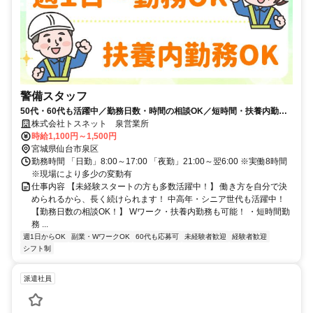
警備スタッフ
50代・60代も活躍中／勤務日数・時間の相談OK／短時間・扶養内勤務
も可能／無資格・未経験OK
株式会社トスネット 泉営業所
時給1,100円～1,500円
宮城県仙台市泉区
勤務時間 「日勤」8:00～17:00 「夜勤」21:00～翌6:00 ※実働8時間
※現場により多少の変動有
仕事内容 【未経験スタートの方も多数活躍中！】 働き方を自分で決
められるから、長く続けられます！ 中高年・シニア世代も活躍中！
【勤務日数の相談OK！】 Wワーク・扶養内勤務も可能！ ・短時間勤
務 ...
週1日からOK
副業・WワークOK
60代も応募可
未経験者歓迎
経験者歓迎
シフト制
派遣社員