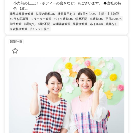
小売前の仕上げ（ボディーの磨きなど）もございます。 ◆当社の特
色 【取...
業界未経験者歓迎
扶養内勤務OK
社員登用あり
週1日からOK
主婦・主夫歓迎
60代も応募可
フリーター歓迎
バイク通勤OK
学歴不問
車通勤OK
平日のみOK
学生歓迎
転勤なし
経験不問
未経験者歓迎
経験者歓迎
ネイルOK
残業なし
有資格者歓迎
月1シフト提出
派遣社員