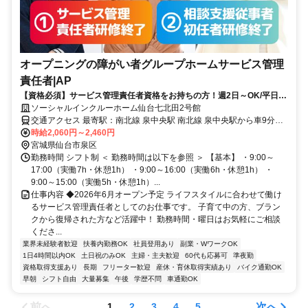
オープニングの障がい者グループホームサービス管理
責任者|AP
【資格必須】サービス管理責任者資格をお持ちの方！週2日～OK/平日の
みOK/残業ほぼなし！家庭や私生活と無理なく両立◎
ソーシャルインクルーホーム仙台七北田2号館
交通アクセス 最寄駅：南北線 泉中央駅 南北線 泉中央駅から車9分
「ヨークベニマル泉将監店様」から車5分
時給2,060円～2,460円
宮城県仙台市泉区
勤務時間 シフト制 ＜ 勤務時間は以下を参照 ＞ 【基本】 ・9:00～
17:00（実働7h・休憩1h） ・9:00～16:00（実働6h・休憩1h） ・
9:00～15:00（実働5h・休憩1h）...
仕事内容 ◆2026年6月オープン予定 ライフスタイルに合わせて働け
るサービス管理責任者としてのお仕事です。 子育て中の方、ブラン
クから復帰された方など活躍中！ 勤務時間・曜日はお気軽にご相談
くださ...
業界未経験者歓迎
扶養内勤務OK
社員登用あり
副業・WワークOK
1日4時間以内OK
土日祝のみOK
主婦・主夫歓迎
60代も応募可
準夜勤
資格取得支援あり
長期
フリーター歓迎
産休・育休取得実績あり
バイク通勤OK
早朝
シフト自由
大量募集
午後
学歴不問
車通勤OK
前へ
次へ
1
2
3
4
5