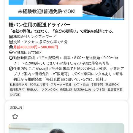
軽バン使用の配送ドライバー
「会社の評価」ではなく、「自分の頑張り」で家族を笑顔にする。
株式会社リンクフォワード
交通・アクセス 泉ICから車で５分
月給400,000円～500,000円
宮城県仙台市泉区
勤務時間詳細 ＜1日の配送例＞ 着車：8:00〜 配送開始：9:00〜 終
了： 〜21:00(終わりじまい) ※慣れたら20時頃に帰宅も可能！
仕事内容 ここがpoint! ✅完全出来高で月給50万円以上可能。 ✅専用ア
プリで案内 ✅普通免許（AT限定可）でOK ✅車両レンタルあり ✅研修
初日から報酬発生 「毎日真面目に働いているのに、給料...
社員登用あり
60代も応募可
フリーター歓迎
シフト自由
学歴不問
車通勤OK
職場見学可
研修あり
ブランクOK
長期歓迎
駅近5分以内
シフト制
履歴書不要
ひげOK
派遣社員