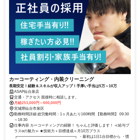
カーコーティング・内装クリーニング
長期安定！経験＆スキルが収入アップ！手厚い手当は5万～10万
ASAP仙台泉店
交通・アクセス 面接時に相談します。
月給253,000円～600,000円
宮城県仙台市泉区
勤務時間詳細 総労働時間：1ヶ月あたり160時間 【勤務時間】 09:30
～18:30
仕事内容 カーコーティングの経験！ ちゃんと評価します！ ≪給与プ
ラスαの魅力≫ ★技術力＋目標達成＝月10万プラス
┏━━━━━━━━━━━━━━━┓ ・最初は1日1台目標から ・慣