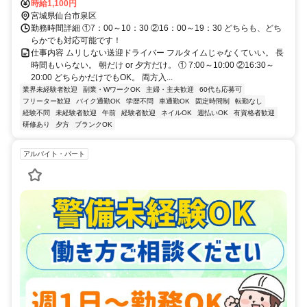
時給1,100円
宮城県仙台市泉区
勤務時間詳細 ①7：00～10：30 ②16：00～19：30 どちらも、どち
らかでも対応可能です！
仕事内容 ムリしない送迎ドライバー フルタイムじゃなくていい。 長
時間もいらない。 朝だけ or 夕方だけ。 ① 7:00～10:00 ②16:30～
20:00 どちらかだけでもOK。 両方入...
業界未経験者歓迎
副業・WワークOK
主婦・主夫歓迎
60代も応募可
フリーター歓迎
バイク通勤OK
学歴不問
車通勤OK
固定時間制
転勤なし
経験不問
未経験者歓迎
午前
経験者歓迎
ネイルOK
週払いOK
有資格者歓迎
研修あり
夕方
ブランクOK
アルバイト・パート