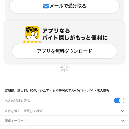
メールで受け取る
アプリを無料ダウンロード
宮城県、遠田郡、60代（シニア）も応募可のアルバイト・バイト求人情報
求人の詳細を表示
条件を追加・変更して検索
市区町村を追加・変更
関連キーワード
宮城県 60代（シニア）も応募可 シニア
宮城県