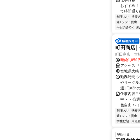
仕事内容 
おすすめ！
で時間通りに
制服あり
扶養
週1シフト提出
平日のみOK
未
町田商店│
町田商店 大崎
時給1,050
アクセス 
宮城県大崎
勤務時間 
やサークル、
週1日×3h
仕事内容 
中＞＞ ◎週
色自由 ハイ
制服あり
扶養
週1シフト提出
学生歓迎
未経
契約社員