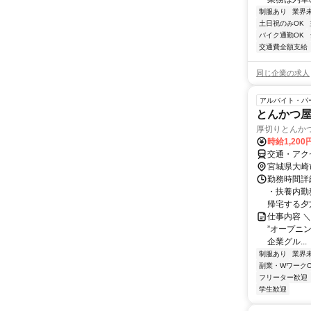
制服あり
業界
土日祝のみOK
バイク通勤OK
交通費全額支給
同じ企業の求人
アルバイト・パ
とんかつ
厚切りとんか
時給1,20
交通・アク
宮城県大崎
勤務時間詳細
・扶養内勤
帰宅する夕方
仕事内容 ＼
”オープニン
企業グル...
制服あり
業界
副業・WワークO
フリーター歓迎
学生歓迎