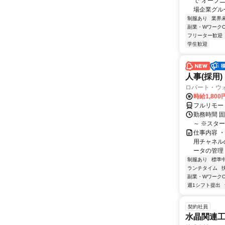
で”オープニ
場企業グルー.
制服あり
業界
副業・WワークO
フリーター歓迎
学生歓迎
人事(採用)
ロバート・ウ
時給1,80
フルリモー
勤務時間 
～ ※スタ
仕事内容 
用チャネル
ータの管理 
制服あり
標準
ランチタイム
副業・WワークO
週1シフト提出
契約社員
水晶関連