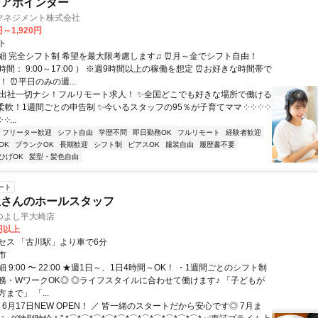
ンアポインター
マネジメント株式会社
円～1,920円
ト
細 完全シフト制 希望を最大限考慮します♫ ⏰月～金でシフト自由！
間： 9:00～17:00 ） ※週9時間以上の稼働を想定 ⏰お好きな時間帯で
！ ⏰平日のみの週...
✨出社一切ナシ！フルリモート求人！ ✨全国どこでも好きな場所で働ける
柔軟！1週間ごとの申告制 ✨今いるスタッフの95％が子育てママ ༶ ༶ ༶ ༶
 ༶...
フリーター歓迎
シフト自由
学歴不問
即日勤務OK
フルリモート
経験者歓迎
OK
ブランクOK
長期歓迎
シフト制
ピアスOK
服装自由
履歴書不要
ひげOK
髪型・髪色自由
ート
屋さんのホールスタッフ
つよし平大崎店
0円以上
セス 「古川駅」より車で6分
市
 9:00 〜 22:00 ★週1日～、1日4時間～OK！ ・1週間ごとのシフト制
務・WワークOK◎ ◎ライフスタイルに合わせて働けます♪ 「子どもが
まで」 「...
 6月17日NEW OPEN！ ／ 皆一緒のスタートだから安心です◎ 7月ま