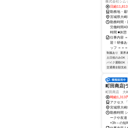
株式会社シム
日給11,81
勤務地・最寄
宮城県大崎
勤務時間・
労働時間40
時間 ■休憩：1
仕事内容 
迎！研修あ
ッフ ＝＝＝
制服あり
業界
土日祝のみOK
バイク通勤OK
交通費全額支給
町田商店|
町田商店 大崎
時給1,313
アクセス 
宮城県大崎
勤務時間 
ークや友達・
×3h～の短時