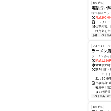
業務委託
電話占い師
株式会社グラ
月給200,00
フルリモー
仕事内容:
鑑定力を生
急募
シフト自
アルバイト・パ
ラーメン
ラーメン みそ
時給1,15
宮城県大崎
勤務時間・曜
日、土日（
21：30 ※平
仕事内容:
募集中！安
きる時間帯
シフト自由
週
業務委託