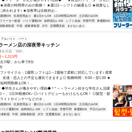
*＊◆フリーターさんが働きやすい理由◆＊* ★夜型のフリーターさんに
 ★深夜の時間帯のみの勤務！ ★週1日～シフトの融通も◎ ★残業なし
終われます♪ ★深夜帯は比較的お...
内勤務OK
社員登用あり
週1日からOK
1日4時間以内OK
土日祝のみOK
フリーター歓迎
バイク通勤OK
給料前払いOK
シフト自由
学歴不問
車通勤OK
経験者歓迎
午前
経験者歓迎
夕方
交通費支給
まかないあり
アルバイト・パート
ラーメン店の深夜帯キッチン
古川店「369」
円～1,313円
「古川駅」から車で8分
市
シフトサイクル：1週間 シフトは1～2週毎で柔軟に対応しています♪ 授業
友達・恋人との予定も優先できますよ◎ 勤務時間：9:00～翌1:00 ★
の短時間勤務もOK！...
*＊◆学生さんが働きやすい理由◆＊* ＜＜ラーメン好きな学生さん活躍
1～、1日3h勤務OK♪ ◎バイトデビューもかけもちもOK！ ◎髪型・髪
ライトやインナーなどのオ...
内勤務OK
社員登用あり
週1日からOK
1日4時間以内OK
土日祝のみOK
バイク通勤OK
給料前払いOK
シフト自由
学歴不問
車通勤OK
平日のみOK
験者歓迎
午前
経験者歓迎
夕方
交通費支給
まかないあり