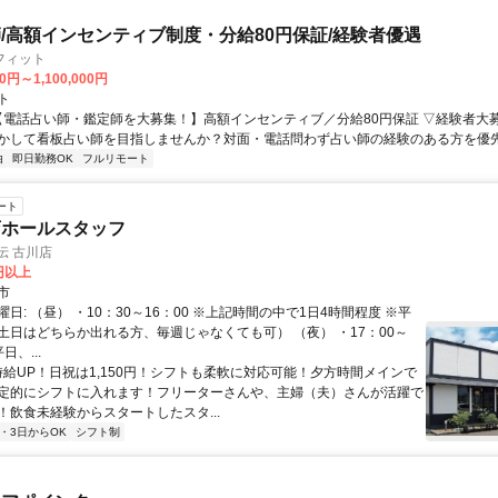
/高額インセンティブ制度・分給80円保証/経験者優遇
フィット
0円～1,100,000円
ト
 【電話占い師・鑑定師を大募集！】高額インセンティブ／分給80円保証 ▽経験者大
かして看板占い師を目指しませんか？対面・電話問わず占い師の経験のある方を優先し
由
即日勤務OK
フルリモート
ート
店ホールスタッフ
伝 古川店
0円以上
市
日: （昼） ・10：30～16：00 ※上記時間の中で1日4時間程度 ※平
土日はどちらか出れる方、毎週じゃなくても可） （夜） ・17：00～
日、...
 時給UP！日祝は1,150円！シフトも柔軟に対応可能！夕方時間メインで
定的にシフトに入れます！フリーターさんや、主婦（夫）さんが活躍で
！飲食未経験からスタートしたスタ...
2・3日からOK
シフト制