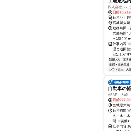
工場敷地
株式会社シム
日給13,21
勤務地・最寄
宮城県大崎
勤務時間・
労働時間40
＝10時間 ■休
仕事内容 
理と巡回警
安定しやす
制服あり
業界
主婦・主夫歓迎
シフト自由
大
自動車の軽
ASAP 大崎
月給227,0
宮城県大崎
勤務時間 
火・水・木・
間 ※実働８時
仕事内容 