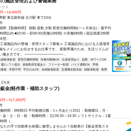
内の施設管理および警備業務
ックス
9円～14,000円
駅 東北新幹線 古川駅 車で10分
市
期間 【勤務時間】 朝勤 昼勤 夕勤 変形労働時間制(一ヶ月単位)：週平均
時間以内 ■20:00～翌08:00(実働10時間) ※実働8時間＋固定残業2時間
憩...
≪工場施設内の警備・管理スタッフ募集≫ 工場施設内における入退場管
備をメインにお任せするお仕事です。 夜勤専属のため、生活リズムが
い働き方です。 ━━━━━━━━━━━...
未経験者歓迎
変形労働時間制
扶養内勤務OK
社員登用あり
副業・WワークOK
週1シフト提出
資格取得支援あり
フリーター歓迎
バイク通勤OK
早朝
量募集
学歴不問
平日のみOK
未経験者歓迎
交通費全額支給
経験者歓迎
夜間
正社員
鈑金(軽作業・補助スタッフ)
00円～517,000円
市
実働時間：8時間/日 平均勤務日数：1ヶ月あたり20日 ・勤務曜日：月・
金・土・日・祝 ・勤務時間： [1] 09:30～18:30 シフトサイクル：1週
間（...
あなたの手で自動車を綺麗に修理しませんか？自動車の【板金塗装スタ