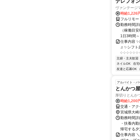
テレフォ
ヴァンテージ
時給1,226
フルリモー
勤務時間詳
（稼働目安時
1日3時間～
仕事内容 
♫ ✨シフト
༶ ༶ ༶ ༶ ༶ ༶ ༶
主婦・主夫歓迎
ネイルOK
在宅
友達と応募OK
アルバイト・パ
とんかつ
厚切りとんか
時給1,20
交通・アク
宮城県大崎
勤務時間詳細
・扶養内勤
帰宅する夕方
仕事内容 ＼