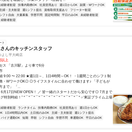
未経験者歓迎
扶養内勤務OK
社員登用あり
週1日からOK
副業・WワークOK
主婦・主夫歓迎
週1シフト提出
資格取得支援あり
フリーター歓迎
シフト自由
大量募集
学歴不問
固定時間制
平日のみOK
未経験者歓迎
経験者歓迎
ート
屋さんのキッチンスタッフ
つよし平大崎店
0円以上
セス 「古川駅」より車で6分
市
 9:00 〜 22:00 ★週1日～、1日4時間～OK！ ・1週間ごとのシフト制
務・WワークOK◎ ◎ライフスタイルに合わせて働けます♪ 「子どもが
まで」 「...
 6月17日NEW OPEN！ ／ 皆一緒のスタートだから安心です◎ 7月まで
グ特別時給！” *⌒*⌒*⌒*⌒*⌒*⌒*⌒*⌒*⌒*⌒*⌒* ✅東証プライム上場
未経験者歓迎
ランチタイム
扶養内勤務OK
社員登用あり
週1日からOK
K
1日4時間以内OK
土日祝のみOK
主婦・主夫歓迎
週1シフト提出
バイク通勤OK
短期
早朝
シフト自由
学歴不問
車通勤OK
平日のみOK