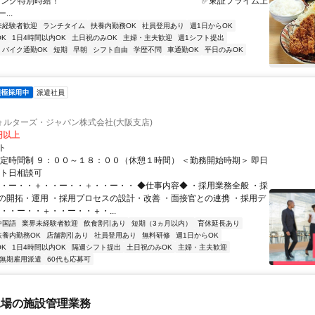
ング特別時給！” *⌒*⌒*⌒*⌒*⌒*⌒*⌒*⌒*⌒*⌒*⌒* ✅東証プライム上
..
未経験者歓迎
ランチタイム
扶養内勤務OK
社員登用あり
週1日からOK
K
1日4時間以内OK
土日祝のみOK
主婦・主夫歓迎
週1シフト提出
バイク通勤OK
短期
早朝
シフト自由
学歴不問
車通勤OK
平日のみOK
派遣社員
ォルターズ・ジャパン株式会社(大阪支店)
0円以上
ト
固定時間制 ９：００～１８：００（休憩１時間） ＜勤務開始時期＞ 即日
ート日相談可
・・ー・・＋・・ー・・＋・・ー・・ ◆仕事内容◆ ・採用業務全般 ・採
の開拓・運用 ・採用プロセスの設計・改善 ・面接官との連携 ・採用デ
・・ー・・＋・・ー・・＋・...
中国語
業界未経験者歓迎
飲食割引あり
短期（3ヵ月以内）
育休延長あり
扶養内勤務OK
店舗割引あり
社員登用あり
無料研修
週1日からOK
K
1日4時間以内OK
隔週シフト提出
土日祝のみOK
主婦・主夫歓迎
無期雇用派遣
60代も応募可
工場の施設管理業務