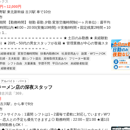
ックス
3円～12,000円
駅 東北新幹線 古川駅 車で10分
市
期間 【勤務時間】 朝勤 昼勤 夕勤 変形労働時間制(一ヶ月単位)：週平均
時間以内 ■8:00～20:00(実働10時間) ※実働8時間＋固定残業2時間＝10
...
＝＝＝＝＝＝＝＝＝＝＝＝＝＝＝＝＝＝＝ ★ 土日のみ勤務 ★ 未経験歓
り ★ 20代～50代の男女スタッフが在籍 ★ 管理業務が中心の警備スタ
＝＝＝＝＝＝＝＝＝＝＝＝＝...
未経験者歓迎
変形労働時間制
扶養内勤務OK
社員登用あり
副業・WワークOK
主婦・主夫歓迎
週1シフト提出
資格取得支援あり
フリーター歓迎
早朝
シフト自由
大量募集
学歴不問
平日のみOK
未経験者歓迎
経験者歓迎
アルバイト・パート
ラーメン店の深夜スタッフ
古川店「369」
円
「古川駅」から車で8分
市
シフトサイクル：1週間 シフトは1～2週毎で柔軟に対応しています♪ Wワ
恋人との予定も優先できますよ◎ 勤務時間：22:00～翌1:00 ★週1日
間勤務もOK！ ...