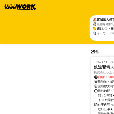
宮城県
大崎
職種を選択
週1シフト提
キーワード
25件
アルバイト・パ
鉄道警備
株式会社シム
日給11,50
勤務地・最
宮城県大崎
勤務時間・期
間：1時間
下 ※残業代
仕事内容 
ない仕事★
業務は列車