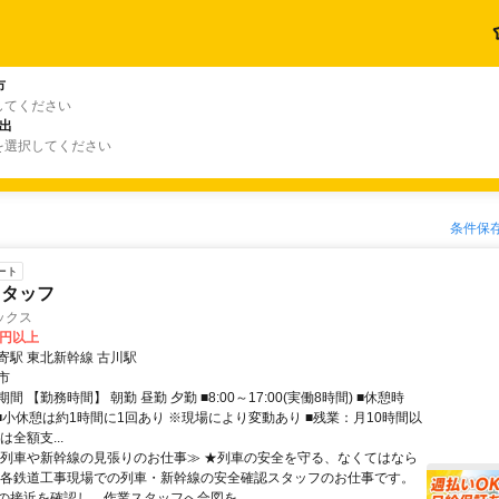
市
してください
出
を選択してください
条件保
ート
スタッフ
ックス
0円以上
寄駅 東北新幹線 古川駅
市
間 【勤務時間】 朝勤 昼勤 夕勤 ■8:00～17:00(実働8時間) ■休憩時
 ■小休憩は約1時間に1回あり ※現場により変動あり ■残業：月10時間以
は全額支...
≪列車や新幹線の見張りのお仕事≫ ★列車の安全を守る、なくてはなら
 各鉄道工事現場での列車・新幹線の安全確認スタッフのお仕事です。
の接近を確認し、作業スタッフへ合図を...