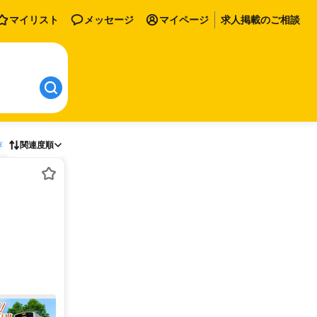
マイリスト
メッセージ
マイページ
求人掲載のご相談
存
関連度順