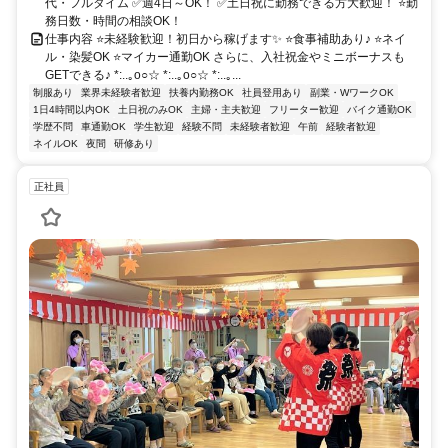
代・フルタイム ✅週4日～OK！ ✅土日祝に勤務できる方大歓迎！ ⭐勤
務日数・時間の相談OK！
仕事内容 ⭐未経験歓迎！初日から稼げます✨ ⭐食事補助あり♪ ⭐ネイ
ル・染髪OK ⭐マイカー通勤OK さらに、入社祝金やミニボーナスも
GETできる♪ *:..｡o○☆ *:..｡o○☆ *:..｡...
制服あり
業界未経験者歓迎
扶養内勤務OK
社員登用あり
副業・WワークOK
1日4時間以内OK
土日祝のみOK
主婦・主夫歓迎
フリーター歓迎
バイク通勤OK
学歴不問
車通勤OK
学生歓迎
経験不問
未経験者歓迎
午前
経験者歓迎
ネイルOK
夜間
研修あり
正社員