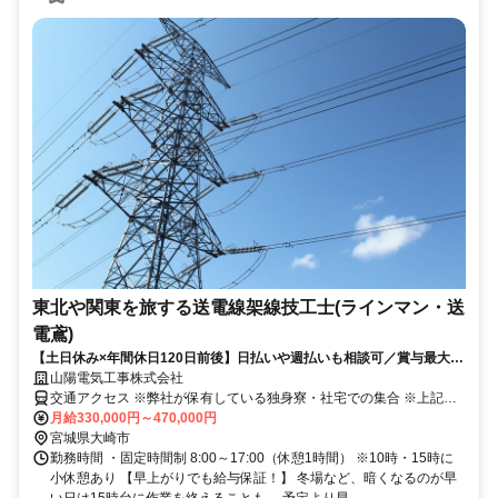
東北や関東を旅する送電線架線技工士(ラインマン・送
電鳶)
【土日休み×年間休日120日前後】日払いや週払いも相談可／賞与最大6
ヵ月／個室寮も完備。
山陽電気工事株式会社
交通アクセス ※弊社が保有している独身寮・社宅での集合 ※上記は
集合場所であり、実際の現場エリアは下記です 【実際の現場エリ
月給330,000円～470,000円
ア】 東日本を中心とした送電線現場へ出張します。 ※東北80％、関
宮城県大崎市
東20％程度 ※宿は会社用意（3食付き） ※出張手当「3,500円／日」
勤務時間 ・固定時間制 8:00～17:00（休憩1時間） ※10時・15時に
を別途支給！ 出張時は各拠点に集合し、乗り合いで現場へ。 宮城は
小休憩あり 【早上がりでも給与保証！】 冬場など、暗くなるのが早
寮集合、群馬は元請け倉庫に集合となります。
い日は15時台に作業を終えることも。 予定より早...