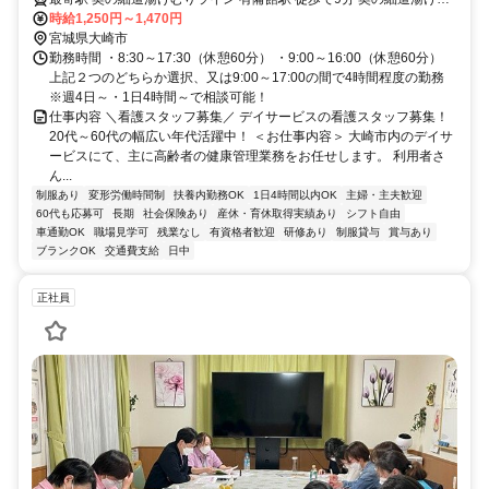
りライン 岩出山駅 徒歩で9分
時給1,250円～1,470円
宮城県大崎市
勤務時間 ・8:30～17:30（休憩60分） ・9:00～16:00（休憩60分）
上記２つのどちらか選択、又は9:00～17:00の間で4時間程度の勤務
※週4日～・1日4時間～で相談可能！
仕事内容 ＼看護スタッフ募集／ デイサービスの看護スタッフ募集！
20代～60代の幅広い年代活躍中！ ＜お仕事内容＞ 大崎市内のデイサ
ービスにて、主に高齢者の健康管理業務をお任せします。 利用者さ
ん...
制服あり
変形労働時間制
扶養内勤務OK
1日4時間以内OK
主婦・主夫歓迎
60代も応募可
長期
社会保険あり
産休・育休取得実績あり
シフト自由
車通勤OK
職場見学可
残業なし
有資格者歓迎
研修あり
制服貸与
賞与あり
ブランクOK
交通費支給
日中
正社員