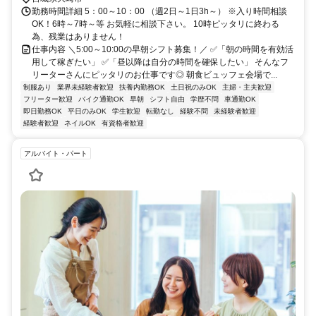
勤務時間詳細 5：00～10：00 （週2日～1日3h～） ※入り時間相談
OK！6時～7時～等 お気軽に相談下さい。 10時ピッタリに終わる
為、残業はありません！
仕事内容 ＼5:00～10:00の早朝シフト募集！／ ✅「朝の時間を有効活
用して稼ぎたい」 ✅「昼以降は自分の時間を確保したい」 そんなフ
リーターさんにピッタリのお仕事です◎ 朝食ビュッフェ会場で...
制服あり
業界未経験者歓迎
扶養内勤務OK
土日祝のみOK
主婦・主夫歓迎
フリーター歓迎
バイク通勤OK
早朝
シフト自由
学歴不問
車通勤OK
即日勤務OK
平日のみOK
学生歓迎
転勤なし
経験不問
未経験者歓迎
経験者歓迎
ネイルOK
有資格者歓迎
アルバイト・パート