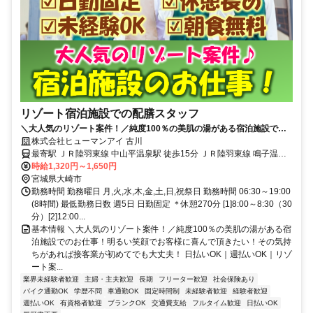
リゾート宿泊施設での配膳スタッフ
＼大人気のリゾート案件！／純度100％の美肌の湯がある宿泊施設での
お仕事！明るい笑顔でお客様に喜んで頂きたい！その気持ちがあれば接
株式会社ヒューマンアイ 古川
客業が初めてでも大丈夫！
最寄駅 ＪＲ陸羽東線 中山平温泉駅 徒歩15分 ＪＲ陸羽東線 鳴子温泉
駅 車11分 ＪＲ陸羽東線 鳴子御殿湯駅 車16分 ＪＲ陸羽東線 川渡温泉
時給1,320円～1,650円
駅 車25分 ＪＲ陸羽東線 池月駅 車38分 ＊車・バイク・自転車通勤
宮城県大崎市
勤務時間 勤務曜日 月,火,水,木,金,土,日,祝祭日 勤務時間 06:30～19:00
OK！ ＊無料駐車場完備
(8時間) 最低勤務日数 週5日 日勤固定 ＊休憩270分 [1]8:00～8:30（30
分）[2]12:00...
基本情報 ＼大人気のリゾート案件！／純度100％の美肌の湯がある宿
泊施設でのお仕事！明るい笑顔でお客様に喜んで頂きたい！その気持
ちがあれば接客業が初めてでも大丈夫！ 日払いOK｜週払いOK｜リゾ
ート案...
業界未経験者歓迎
主婦・主夫歓迎
長期
フリーター歓迎
社会保険あり
バイク通勤OK
学歴不問
車通勤OK
固定時間制
未経験者歓迎
経験者歓迎
週払いOK
有資格者歓迎
ブランクOK
交通費支給
フルタイム歓迎
日払いOK