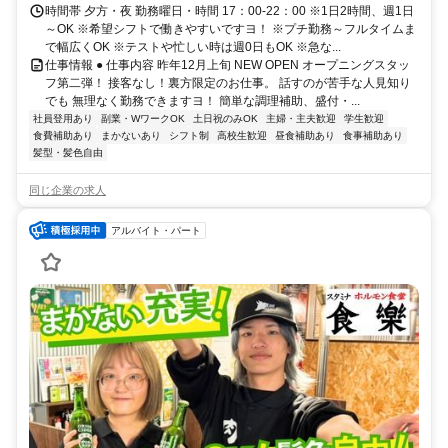
時間帯 夕方・夜 勤務曜日・時間 17：00-22：00 ※1日2時間、週1日
～OK ※希望シフトで働きやすいですヨ！ ※プチ勤務～フルタイムま
で幅広くOK ※テストや忙しい時は週0日もOK ※急な...
仕事情報 ● 仕事内容 昨年12月上旬 NEW OPEN オープニングスタッ
フ第二弾！ 接客なし！裏方限定のお仕事。 話すのが苦手な人見知り
でも 無理なく勤務できますヨ！ 簡単な調理補助、盛付・...
社員登用あり
副業・WワークOK
土日祝のみOK
主婦・主夫歓迎
学生歓迎
食費補助あり
まかないあり
シフト制
高校生歓迎
昼食補助あり
食事補助あり
髪型・髪色自由
同じ企業の求人
アルバイト・パート