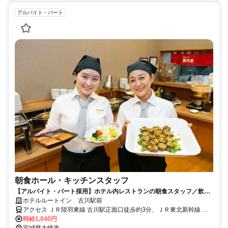
アルバイト・パート
朝食ホール・キッチンスタッフ
【アルバイト・パート採用】ホテル内レストランの朝食スタッフ／飲食
未経験歓迎！主婦(夫)さん活躍中
ホテルルートイン 古川駅前
アクセス ＪＲ陸羽東線 古川駅正面口徒歩約3分、ＪＲ東北新幹線 古
川駅正面口徒歩約3分
時給1,040円
宮城県大崎市