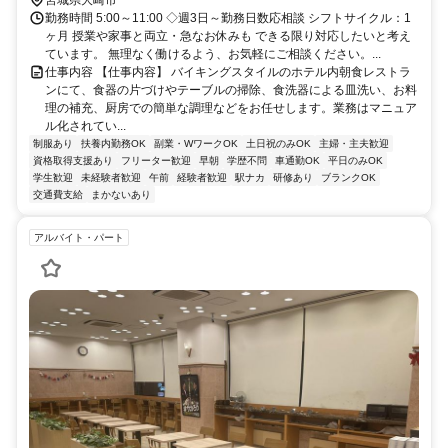
勤務時間 5:00～11:00 ◇週3日～勤務日数応相談 シフトサイクル：1
ヶ月 授業や家事と両立・急なお休みも できる限り対応したいと考え
ています。 無理なく働けるよう、お気軽にご相談ください。...
仕事内容 【仕事内容】 バイキングスタイルのホテル内朝食レストラ
ンにて、食器の片づけやテーブルの掃除、食洗器による皿洗い、お料
理の補充、厨房での簡単な調理などをお任せします。業務はマニュア
ル化されてい...
制服あり
扶養内勤務OK
副業・WワークOK
土日祝のみOK
主婦・主夫歓迎
資格取得支援あり
フリーター歓迎
早朝
学歴不問
車通勤OK
平日のみOK
学生歓迎
未経験者歓迎
午前
経験者歓迎
駅ナカ
研修あり
ブランクOK
交通費支給
まかないあり
アルバイト・パート