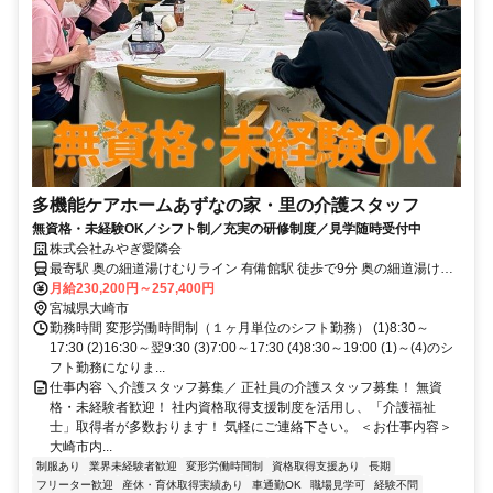
多機能ケアホームあずなの家・里の介護スタッフ
無資格・未経験OK／シフト制／充実の研修制度／見学随時受付中
株式会社みやぎ愛隣会
最寄駅 奥の細道湯けむりライン 有備館駅 徒歩で9分 奥の細道湯けむ
りライン 岩出山駅 徒歩で9分
月給230,200円～257,400円
宮城県大崎市
勤務時間 変形労働時間制（１ヶ月単位のシフト勤務） (1)8:30～
17:30 (2)16:30～翌9:30 (3)7:00～17:30 (4)8:30～19:00 (1)～(4)のシ
フト勤務になりま...
仕事内容 ＼介護スタッフ募集／ 正社員の介護スタッフ募集！ 無資
格・未経験者歓迎！ 社内資格取得支援制度を活用し、「介護福祉
士」取得者が多数おります！ 気軽にご連絡下さい。 ＜お仕事内容＞
大崎市内...
制服あり
業界未経験者歓迎
変形労働時間制
資格取得支援あり
長期
フリーター歓迎
産休・育休取得実績あり
車通勤OK
職場見学可
経験不問