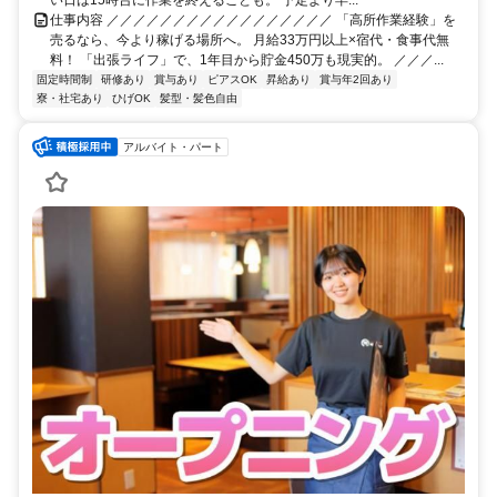
仕事内容 ／／／／／／／／／／／／／／／／／ 「高所作業経験」を
売るなら、今より稼げる場所へ。 月給33万円以上×宿代・食事代無
料！ 「出張ライフ」で、1年目から貯金450万も現実的。 ／／／...
固定時間制
研修あり
賞与あり
ピアスOK
昇給あり
賞与年2回あり
寮・社宅あり
ひげOK
髪型・髪色自由
アルバイト・パート