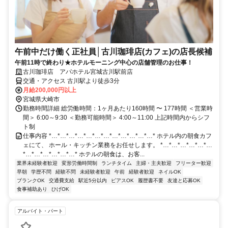
午前中だけ働く正社員│古川珈琲店(カフェ)の店長候補
午前11時で終わり★ホテルモーニング中心の店舗管理のお仕事！
古川珈琲店 アパホテル宮城古川駅前店
交通・アクセス 古川駅より徒歩3分
月給200,000円以上
宮城県大崎市
勤務時間詳細 総労働時間：1ヶ月あたり160時間 〜 177時間 ＜営業時
間＞ 6:00～9:30 ＜勤務可能時間＞ 4:00～11:00 上記時間内からシフ
ト制
仕事内容 *…*…*…*…*…*…*…*…*…*…*…*…* ホテル内の朝食カフ
ェにて、 ホール・キッチン業務をお任せします。 *…*…*…*…*…*…
*…*…*…*…*…*…* ホテルの朝食は、お客...
業界未経験者歓迎
変形労働時間制
ランチタイム
主婦・主夫歓迎
フリーター歓迎
早朝
学歴不問
経験不問
未経験者歓迎
午前
経験者歓迎
ネイルOK
ブランクOK
交通費支給
駅近5分以内
ピアスOK
履歴書不要
友達と応募OK
食事補助あり
ひげOK
アルバイト・パート