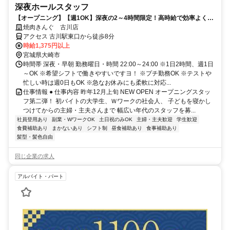
深夜ホールスタッフ
【オープニング】【週1OK】深夜の2～4時間限定！高時給で効率よく稼
げます！
焼肉きんぐ 古川店
アクセス 古川駅東口から徒歩8分
時給1,375円以上
宮城県大崎市
時間帯 深夜・早朝 勤務曜日・時間 22:00～24:00 ※1日2時間、週1日
～OK ※希望シフトで働きやすいですヨ！ ※プチ勤務OK ※テストや
忙しい時は週0日もOK ※急なお休みにも柔軟に対応...
仕事情報 ● 仕事内容 昨年12月上旬 NEW OPEN オープニングスタッ
フ第二弾！ 初バイトの大学生、Ｗワークの社会人、 子どもを寝かし
つけてからの主婦・主夫さんまで 幅広い年代のスタッフを募...
社員登用あり
副業・WワークOK
土日祝のみOK
主婦・主夫歓迎
学生歓迎
食費補助あり
まかないあり
シフト制
昼食補助あり
食事補助あり
髪型・髪色自由
同じ企業の求人
アルバイト・パート