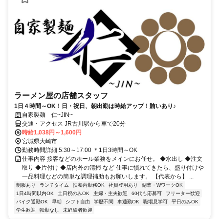
ラーメン屋の店舗スタッフ
1日４時間～OK！日・祝日、朝出勤は時給アップ！賄いあり♪
自家製麺 仁~JIN~
交通・アクセス JR古川駅から車で20分
時給1,038円～1,600円
宮城県大崎市
勤務時間詳細 5:30～17:00 ＊1日3時間～OK
仕事内容 接客などのホール業務をメインにお任せ。 ◆水出し ◆注文
取り ◆片付け ◆店内外の清掃 など 仕事に慣れてきたら、盛り付けや
一品料理などの簡単な調理補助もお願いします。 【代表から】 ...
制服あり
ランチタイム
扶養内勤務OK
社員登用あり
副業・WワークOK
1日4時間以内OK
土日祝のみOK
主婦・主夫歓迎
60代も応募可
フリーター歓迎
バイク通勤OK
早朝
シフト自由
学歴不問
車通勤OK
職場見学可
平日のみOK
学生歓迎
転勤なし
未経験者歓迎