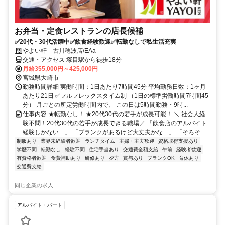
お弁当・定食レストランの店長候補
✅20代・30代活躍中✅飲食経験歓迎✅転勤なしで私生活充実
やよい軒 古川穂波店/EAa
交通・アクセス 塚目駅から徒歩18分
月給355,000円～425,000円
宮城県大崎市
勤務時間詳細 実働時間：1日あたり7時間45分 平均勤務日数：1ヶ月
あたり21日 ✅フルフレックスタイム制 （1日の標準労働時間7時間45
分） 月ごとの所定労働時間内で、 この日は5時間勤務・9時...
仕事内容 ★転勤なし！ ★20代30代の若手が成長可能！ ＼ 社会人経
験不問！20代30代の若手が成長できる職場／ 「飲食店のアルバイト
経験しかない…」 「ブランクがあるけど大丈夫かな…」 「そろそ...
制服あり
業界未経験者歓迎
ランチタイム
主婦・主夫歓迎
資格取得支援あり
学歴不問
転勤なし
経験不問
住宅手当あり
交通費全額支給
午前
経験者歓迎
有資格者歓迎
食費補助あり
研修あり
夕方
賞与あり
ブランクOK
育休あり
交通費支給
同じ企業の求人
アルバイト・パート