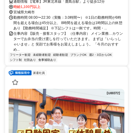
通勤情報 【電車】JR東北本線「鹿島台駅」より徒歩12分
時給1,100円以上
宮城県大崎市
勤務時間 08:00〜22:30（実働：3.0時間〜） ※1日の勤務時間が6時
間を超える場合は45分以上、 8時間を超える場合は1時間以上の休憩
あり 【勤務時間補足】 ※下記シフトは一例です。時間・...
仕事内容 【販売・接客スタッフ】 （仕事内容） メイン業務…カウン
ターでお弁当の受け渡しを行っていただきます。 まずは「いらっし
ゃいませ」と 笑顔でお客様をお迎えしましょう。 「今月のおすす
め...
フリーター歓迎
未経験者歓迎
経験者歓迎
ブランクOK
週2・3日からOK
シフト制
社割あり
食事補助あり
派遣社員