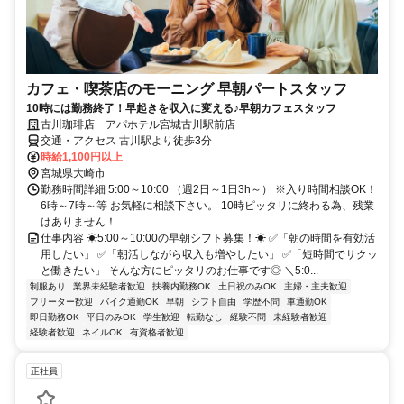
カフェ・喫茶店のモーニング 早朝パートスタッフ
10時には勤務終了！早起きを収入に変える♪早朝カフェスタッフ
古川珈琲店 アパホテル宮城古川駅前店
交通・アクセス 古川駅より徒歩3分
時給1,100円以上
宮城県大崎市
勤務時間詳細 5:00～10:00 （週2日～1日3h～） ※入り時間相談OK！
6時～7時～等 お気軽に相談下さい。 10時ピッタリに終わる為、残業
はありません！
仕事内容 ☀5:00～10:00の早朝シフト募集！☀ ✅「朝の時間を有効活
用したい」 ✅「朝活しながら収入も増やしたい」 ✅「短時間でサクッ
と働きたい」 そんな方にピッタリのお仕事です◎ ＼5:0...
制服あり
業界未経験者歓迎
扶養内勤務OK
土日祝のみOK
主婦・主夫歓迎
フリーター歓迎
バイク通勤OK
早朝
シフト自由
学歴不問
車通勤OK
即日勤務OK
平日のみOK
学生歓迎
転勤なし
経験不問
未経験者歓迎
経験者歓迎
ネイルOK
有資格者歓迎
正社員