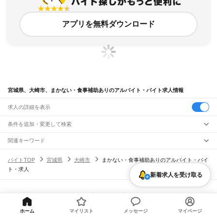
アプリを無料ダウンロード
宮城県、大崎市、まかない・食事補助ありのアルバイト・バイト求人情報
求人の詳細を表示
条件を追加・変更して検索
市区町村を追加・変更
関連キーワード
宮城県 仙台市 まかない・食事補助あり 飲食店
宮城県
駅を追加・変更
バイトTOP
宮城県
大崎市
まかない・食事補助ありのアルバイト・バイ
宮城県 まかない・食事補助あり 居酒屋
宮城県 大崎市 調理補助
宮城県
すべて
ト・求人
宮城県 まかない・食事補助あり イオンモール名取
仙台市
すべて
職種を追加・変更
新着求人を受け取る
JR東北本線(黒磯～利府・盛岡)
宮城県 大崎市 飲食・フードサービス フード
青葉区
宮城野区
若林区
太白区
泉区
越河駅
白石駅
東白石駅
北白川駅
大河原駅
船岡駅
槻木駅
岩沼駅
館腰駅
名取駅
飲食・フードサービス
石巻市
塩竈市
気仙沼市
白石市
名取市
角田市
多賀城市
岩沼市
登米市
栗原市
特徴を追加・変更
南仙台駅
太子堂駅
長町駅
仙台駅
東仙台駅
岩切駅
新利府駅
利府駅
陸前山王駅
飲食・フードサービス
すべて
ヘルプ・お問い合わせ
サイトマップ
利用規約・プライバシーポリシー
東松島市
大崎市
富谷市
刈田郡
柴田郡
伊具郡
亘理郡
宮城郡
黒川郡
加美郡
遠田郡
国府多賀城駅
塩釜駅
松島駅
愛宕駅
品井沼駅
鹿島台駅
松山町駅
小牛田駅
田尻駅
ホールスタッフ
キッチンスタッフ
皿洗い・洗い場
精肉・鮮魚加工
給食調理
人気
[企業]求人広告の掲載相談
牡鹿郡
本吉郡
瀬峰駅
梅ケ沢駅
新田駅
石越駅
有壁駅
雇用形態を追加・変更
パン屋（ベーカリー）
フードカウンター販売員
バー（BAR）・バーテンダー
日払いOK
高校生歓迎
学生歓迎
深夜の仕事
髪型・髪色自由
ひげOK
ネイルOK
ホーム
マイリスト
メッセージ
マイページ