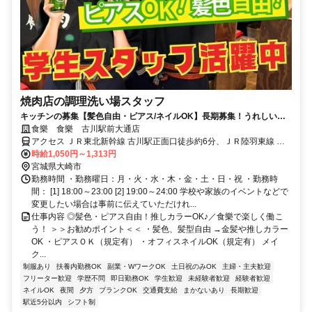
焼肉店の調理洗い場スタッフ
キッチンの募集【髪色自由・ピアス/ネイルOK】長期募集！うれしい賄
いあり
食樂 食樂 古川駅前大通店
アクセス ＪＲ東北新幹線 古川駅正面口徒歩約6分、ＪＲ陸羽東線 古
川駅正面口徒歩約6分、ＪＲ陸羽東線 塚目徒歩約31分
時給1,050円～1,313円
宮城県大崎市
勤務時間 ・勤務曜日：月・火・水・木・金・土・日・祝 ・勤務時
間： [1] 18:00～23:00 [2] 19:00～24:00 学校や家族のイベントなどで
変更したい場合は事前に伝えていただけれ...
仕事内容 ◎髪色・ピアス自由！推しカラーOK♪／食樂で楽しく働こ
う！ ＞＞お勧めポイント＜＜ ・髪色、髪型自由 →金髪や推しカラー
OK ・ピアスＯＫ（規定有） ・オフィスネイルOK（規定有） メイ
ク...
制服あり
扶養内勤務OK
副業・WワークOK
土日祝のみOK
主婦・主夫歓迎
フリーター歓迎
学歴不問
即日勤務OK
学生歓迎
未経験者歓迎
経験者歓迎
ネイルOK
夜間
夕方
ブランクOK
交通費支給
まかないあり
長期歓迎
駅近5分以内
シフト制