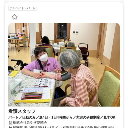
アルバイト・パート
看護スタッフ
パート／日勤のみ／週4日・1日4時間から／充実の研修制度／見学OK
株式会社みやぎ愛隣会
最寄駅 奥の細道湯けむりライン 有備館駅 徒歩で9分 奥の細道湯けむ