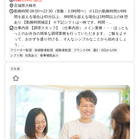
宮城県大崎市
勤務時間 08:00〜22:30（実働：3.0時間〜） ※1日の勤務時間が6時
間を超える場合は45分以上、 8時間を超える場合は1時間以上の休憩
あり 【勤務時間補足】 ※下記シフトは一例です。時間・...
仕事内容 【調理スタッフ】 （仕事内容） メイン業務・・・ほっとも
っとのお弁当の簡単な調理業務を行っていただきます。 ご飯をよそ
って、おかずを盛り付ける… そんなシンプルなことから始めましょ
う。...
フリーター歓迎
未経験者歓迎
経験者歓迎
ブランクOK
週2・3日からOK
シフト制
社割あり
食事補助あり
正社員