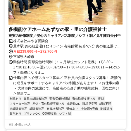
多機能ケアホームあずなの家・里の介護福祉士
充実の研修制度／安心のキャリアパス制度／シフト制／見学随時受付中
株式会社みやぎ愛隣会
最寄駅 奥の細道湯けむりライン 有備館駅 徒歩で9分 奥の細道湯けむ
りライン 岩出山駅 徒歩で9分
月給239,600円～272,700円
宮城県大崎市
勤務時間 変形労働時間制（１ヶ月単位のシフト勤務） (1)8:30～
17:30 (2)16:30～翌9:30 (3)7:00～17:30 (4)8:30～19:00 (1)～(4)のシ
フト勤務になりま...
仕事内容 ＼介護スタッフ募集／ 正社員の介護スタッフ募集！ 段階的
に成長をサポートするキャリアパス制度があります！ ＜お仕事内容
＞ 大崎市内の施設にて、高齢者の心身介助や機能維持、回復に向け
た健康プ...
制服あり
業界未経験者歓迎
変形労働時間制
資格取得支援あり
長期
フリーター歓迎
産休・育休取得実績あり
車通勤OK
職場見学可
経験不問
未経験者歓迎
経験者歓迎
有資格者歓迎
研修あり
社会保険完備
制服貸与
賞与あり
ブランクOK
交通費支給
シフト制
同じ企業の求人