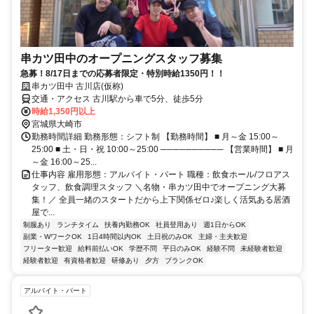
串カツ田中のオープニングスタッフ募集
急募！8/17日までの応募者限定・特別時給1350円！！
串カツ田中 古川店(仮称)
交通・アクセス 古川駅から車で5分、徒歩5分
時給1,350円以上
宮城県大崎市
勤務時間詳細 勤務形態：シフト制 【勤務時間】 ■ 月～金 15:00～
25:00 ■ 土・日・祝 10:00～25:00 ────────── 【営業時間】 ■ 月
～金 16:00～25...
仕事内容 雇用形態：アルバイト・パート 職種：飲食ホール/フロアス
タッフ、飲食調理スタッフ ＼名物・串カツ田中でオープニング大募
集！／ 全員一緒のスタートだから上下関係ゼロ♪楽しく活気ある居酒
屋で...
制服あり
ランチタイム
扶養内勤務OK
社員登用あり
週1日からOK
副業・WワークOK
1日4時間以内OK
土日祝のみOK
主婦・主夫歓迎
フリーター歓迎
給料前払いOK
学歴不問
平日のみOK
経験不問
未経験者歓迎
経験者歓迎
有資格者歓迎
研修あり
夕方
ブランクOK
アルバイト・パート