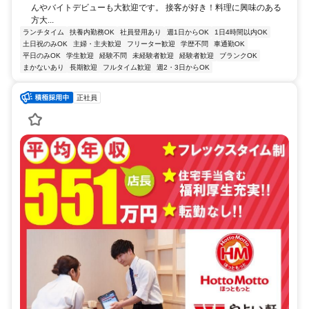
んやバイトデビューも大歓迎です。 接客が好き！料理に興味のある
方大...
ランチタイム
扶養内勤務OK
社員登用あり
週1日からOK
1日4時間以内OK
土日祝のみOK
主婦・主夫歓迎
フリーター歓迎
学歴不問
車通勤OK
平日のみOK
学生歓迎
経験不問
未経験者歓迎
経験者歓迎
ブランクOK
まかないあり
長期歓迎
フルタイム歓迎
週2・3日からOK
正社員