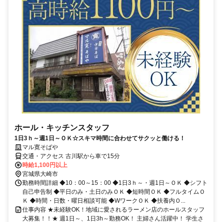
ホール・キッチンスタッフ
1日3ｈ～週1日～ＯＫ☆スキマ時間に合わせてサクッと働ける！
マル寛そばや
交通・アクセス 古川駅から車で15分
時給1,100円以上
宮城県大崎市
勤務時間詳細 ◆10：00～15：00 ◆1日3ｈ～・週1日～ＯＫ ◆シフト
自己申告制 ◆平日のみ・土日のみＯＫ ◆短時間ＯＫ ◆フルタイムＯ
Ｋ ◆時間・日数・曜日相談可能 ◆WワークＯＫ ◆扶養内Ｏ...
仕事内容 ★未経験OK！地域に愛されるラーメン店のホールスタッフ
大募集！！★ 週1日～、1日3h～勤務OK！ 主婦さん活躍中！ 学生さ