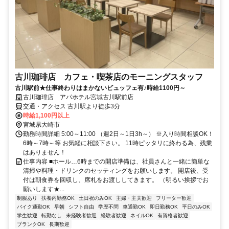
古川珈琲店 カフェ・喫茶店のモーニングスタッフ
古川駅前★仕事終わりはまかないビュッフェ有♪時給1100円～
古川珈琲店 アパホテル宮城古川駅前店
交通・アクセス 古川駅より徒歩3分
時給1,100円以上
宮城県大崎市
勤務時間詳細 5:00～11:00 （週2日～1日3h～） ※入り時間相談OK！
6時～7時～等 お気軽に相談下さい。 11時ピッタリに終わる為、残業
はありません！
仕事内容 ■ホール…6時までの開店準備は、社員さんと一緒に簡単な
清掃や料理・ドリンクのセッティングをお願いします。 開店後、受
付は朝食券を回収し、席札をお渡ししてきます。 （明るい挨拶でお
願いします★...
制服あり
扶養内勤務OK
土日祝のみOK
主婦・主夫歓迎
フリーター歓迎
バイク通勤OK
早朝
シフト自由
学歴不問
車通勤OK
即日勤務OK
平日のみOK
学生歓迎
転勤なし
未経験者歓迎
経験者歓迎
ネイルOK
有資格者歓迎
ブランクOK
長期歓迎