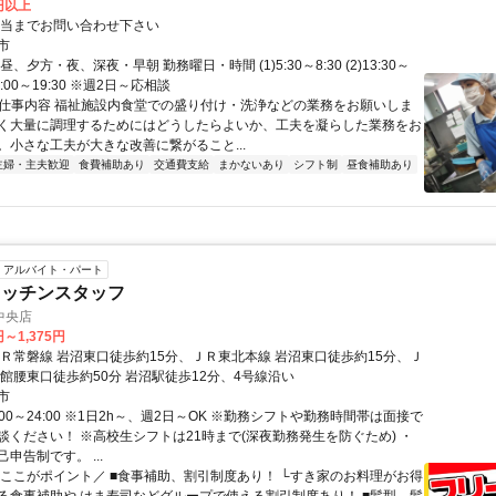
0円以上
担当までお問い合わせ下さい
市
、夕方・夜、深夜・早朝 勤務曜日・時間 (1)5:30～8:30 (2)13:30～
)15:00～19:30 ※週2日～応相談
● 仕事内容 福祉施設内食堂での盛り付け・洗浄などの業務をお願いしま
く大量に調理するためにはどうしたらよいか、工夫を凝らした業務をお
。小さな工夫が大きな改善に繋がること...
主婦・主夫歓迎
食費補助あり
交通費支給
まかないあり
シフト制
昼食補助あり
アルバイト・パート
キッチンスタッフ
中央店
円～1,375円
ＪＲ常磐線 岩沼東口徒歩約15分、ＪＲ東北本線 岩沼東口徒歩約15分、Ｊ
 館腰東口徒歩約50分 岩沼駅徒歩12分、4号線沿い
市
:00～24:00 ※1日2h～、週2日～OK ※勤務シフトや勤務時間帯は面接で
談ください！ ※高校生シフトは21時まで(深夜勤務発生を防ぐため) ・
申告制です。 ...
＼ここがポイント／ ■食事補助、割引制度あり！ └すき家のお料理がお得