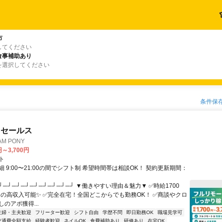
市
してください
食事補助あり
を選択してください
条件保
ドセールス
M PONY
円～3,700円
ト
 9:00〜21:00の間でシフト制 希望時間帯は相談OK！ 契約更新期間：
┘─┘─┘─┘─┘─┘─┘─┘─┘ ▼働きやすい理由＆魅力▼ ✅時給1700
0円の高収入可能✨ ✅完全在宅！全国どこからでも勤務OK！ ✅商談やクロ
のアポ獲得...
主婦・主夫歓迎
フリーター歓迎
シフト自由
学歴不問
即日勤務OK
職場見学可
交通費全額支給
経験者歓迎
ネイルOK
食費補助あり
研修あり
在宅OK