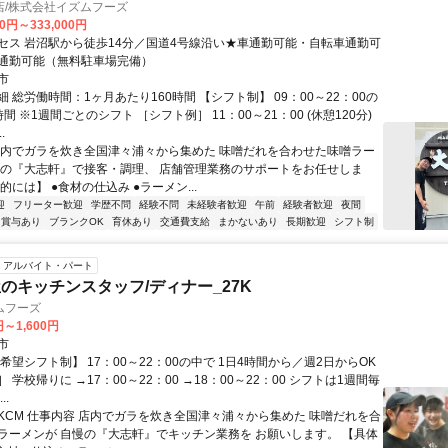
店/株式会社イズムフーズ
00円～333,000円
セス 岩沼駅から徒歩14分／国道4号線沿い★車通勤可能・自転車通勤可
通勤可能（無料駐車場完備）
市
 総労働時間：1ヶ月あたり160時間 【シフト制】 09：00～22：00の
間 ※1週間ごとのシフト ［シフト例］ 11：00～21：00 (休憩120分)
.
店内でガラを炊き全国津々浦々から集めた 味噌だれを合わせた味噌ラー
慢の『大志軒』で接客・調理、 店舗管理業務のサポートをお任せしま
的には】 ●食材の仕込み ●ラーメン...
迎
フリーター歓迎
学歴不問
経験不問
未経験者歓迎
午前
経験者歓迎
夜間
賞与あり
ブランクOK
育休あり
交通費支給
まかないあり
長期歓迎
シフト制
アルバイト・パート
のキッチンスタッフ/ディナー_27K
ムフーズ
円～1,600円
市
希望シフト制】 17：00～22：00の中で 1日4時間から／週2日からOK
 学校帰りに →17：00～22：00 →18：00～22：00 シフトは1週間毎
..
DKCM 仕事内容 店内でガラを炊き全国津々浦々から集めた 味噌だれを合
ラーメンが 自慢の『大志軒』でキッチン業務を お願いします。 【具体