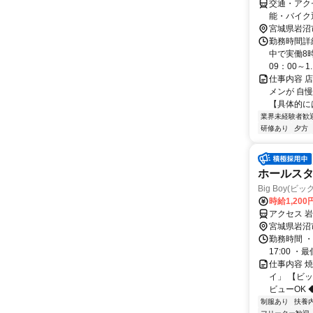
交通・アク
能・バイク
宮城県岩沼
勤務時間詳細
中で実働8時
09：00～1..
仕事内容 
メンが 自
【具体的には
業界未経験者歓
研修あり
夕方
ホールス
Big Boy(ビ
時給1,20
アクセス 
宮城県岩沼
勤務時間 ・
17:00 
仕事内容 
イ」 【ビ
ビューOK 
制服あり
扶養