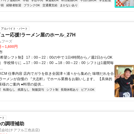
バイク通勤OK
早朝
学歴不問
車通勤OK
即日勤務OK
平日のみOK
学生歓迎
午前
経験者歓迎
ブランクOK
交通費支給
まかないあり
アルバイト・パート
ュー応援!ラーメン屋のホール_27H
ムフーズ
円～1,600円
市
希望シフト制】 17：00～22：00の中で 1日4時間から／週2日からOK
 学校帰りに →17：00～22：00 →18：00～22：00 シフトは1週間毎
..
DKCM 仕事内容 店内でガラを炊き全国津々浦々から集めた 味噌だれを合
ラーメンが自慢の 『大志軒』でホール業務をお願いします。 【具体的
客様のご案内 ●料理の提供...
可
転勤なし
残業なし
制服貸与
シフト制
長期休暇あり
ピアスOK
ート
での調理補助
会社(チアフル三色吉店)