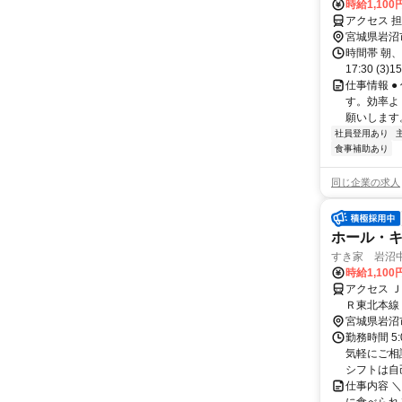
時給1,10
アクセス 
宮城県岩沼
時間帯 朝、昼
17:30 (3
仕事情報 
す。効率よ
願いします
社員登用あり
食事補助あり
同じ企業の求人
ホール・
すき家 岩沼
時給1,100
アクセス 
Ｒ東北本線
宮城県岩沼
勤務時間 5
気軽にご相
シフトは自己
仕事内容 