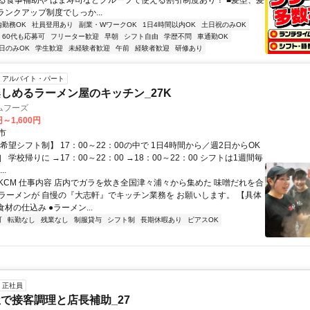
る食事補助や はま寿司などグループで使える割引制度あり！ ■髪型、髪
ランクアップ制度でしっか...
内勤務OK
社員登用あり
副業・WワークOK
1日4時間以内OK
土日祝のみOK
60代も応募可
フリーター歓迎
早朝
シフト自由
学歴不問
車通勤OK
日のみOK
学生歓迎
未経験者歓迎
午前
経験者歓迎
研修あり
アルバイト・パート
しめるラーメン屋のキッチン_27K
ムフーズ
円～1,600円
市
希望シフト制】 17：00～22：00の中で 1日4時間から／週2日からOK
 学校帰りに →17：00～22：00 →18：00～22：00 シフトは1週間毎
..
DKCM 仕事内容 店内でガラを炊き全国津々浦々から集めた 味噌だれを合
ラーメンが 自慢の『大志軒』でキッチン業務を お願いします。 【具体
食材の仕込み ●ラーメン...
可
転勤なし
残業なし
制服貸与
シフト制
長期休暇あり
ピアスOK
正社員
で接客調理と店長補助_27