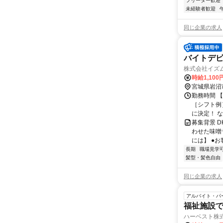
フリーター歓迎
未経験者歓迎
同じ企業の求人
バイトデビ
株式会社イズ
時給1,100
宮城県岩沼
勤務時間 【
［シフト例］
に決定！ な.
募集背景 
わせた味噌
には】 ●お
長期
職場見学
髪型・髪色自由
同じ企業の求人
アルバイト・パ
福祉施設
ハーベスト株式