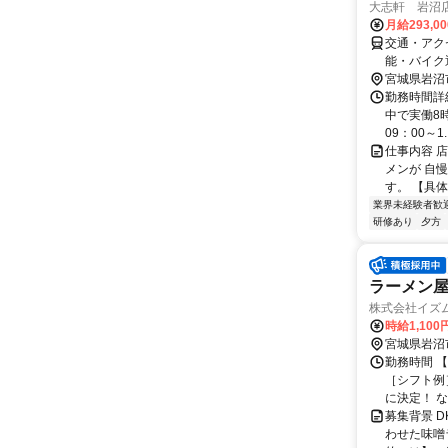
大志軒 岩沼
月給293,0
交通・アク
能・バイク
宮城県岩沼
勤務時間詳細
中で実働8時
09：00～1..
仕事内容 
メンが 自
す。 【具体
業界未経験者歓
研修あり
夕方
ラーメン屋
株式会社イズ
時給1,100
宮城県岩沼
勤務時間 【
［シフト例］
に決定！ な.
募集背景 
わせた味噌