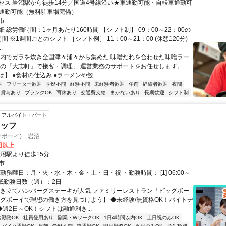
セス 岩沼駅から徒歩14分／国道4号線沿い★車通勤可能・自転車通勤可
通勤可能（無料駐車場完備）
市
 総労働時間：1ヶ月あたり160時間 【シフト制】 09：00～22：00の
間 ※1週間ごとのシフト ［シフト例］ 11：00～21：00 (休憩120分)
.
店内でガラを炊き全国津々浦々から集めた 味噌だれを合わせた味噌ラー
慢の『大志軒』で接客・調理、 運営業務のサポートをお任せします。
】 ●食材の仕込み ●ラーメンや餃...
迎
フリーター歓迎
学歴不問
経験不問
未経験者歓迎
午前
経験者歓迎
夜間
賞与あり
ブランクOK
育休あり
交通費支給
まかないあり
長期歓迎
シフト制
アルバイト・パート
タッフ
ッグボーイ) 岩沼
0円以上
岩沼駅より徒歩15分
市
勤務曜日：月・火・水・木・金・土・日・祝 ・勤務時間： [1] 06:00～
・最低勤務日数（週）：2日
焼き立てハンバーグステーキが人気 ファミリーレストラン「ビッグボー
ッグボーイで理想の働き方を見つけよう】 ◆未経験/無資格OK！バイトデ
◆週2日～OK！シフトは融通利き...
内勤務OK
社員登用あり
副業・WワークOK
1日4時間以内OK
土日祝のみOK