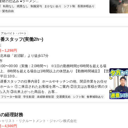
食材の仕込み ●ラーメン...
可
転勤なし
残業なし
制服貸与
まかないあり
シフト制
長期休暇あり
・髪色自由
アルバイト・パート
番スタッフ(実働2h~)
店
円～1,298円
東北本線「岩沼駅」より徒歩17分
市
8:00〜00:00（実働：2.0時間〜） ※1日の勤務時間が6時間を超える場
以上、 8時間を超える場合は1時間以上の休憩あり 【勤務時間補足】 【営
:10:0...
【遅番スタッフの仕事内容】 ホールやキッチンの他、閉店作業をお任せ
＜ホール＞ ①ご来店されたお客様を席へご案内 ②注文はお客様が席のタ
ら入力 ③出来上がった商品を、お客...
フリーター歓迎
学生歓迎
未経験者歓迎
交通費支給
シフト制
食事補助あり
業の経理財務
シャリスト・リクルートメント・ジャパン株式会社
円～4,500円