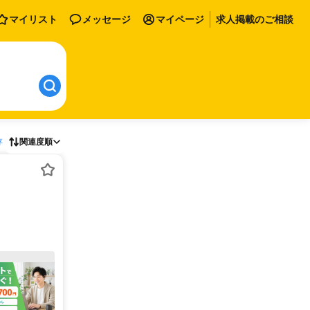
マイリスト
メッセージ
マイページ
求人掲載のご相談
存
関連度順