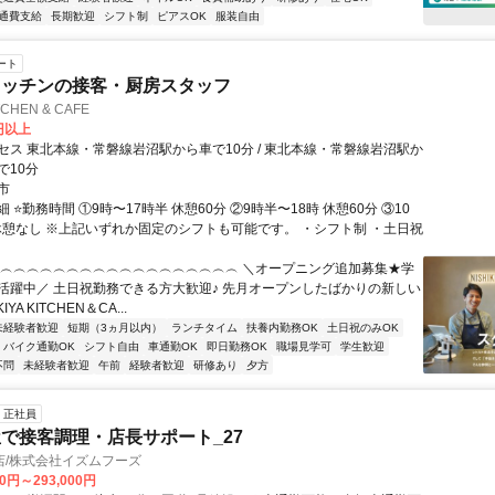
通費支給
長期歓迎
シフト制
ピアスOK
服装自由
ート
キッチンの接客・厨房スタッフ
ITCHEN & CAFE
0円以上
セス 東北本線・常磐線岩沼駅から車で10分 / 東北本線・常磐線岩沼駅か
で10分
市
 ⭐️勤務時間 ①9時〜17時半 休憩60分 ②9時半〜18時 休憩60分 ③10
 休憩なし ※上記いずれか固定のシフトも可能です。 ・シフト制 ・土日祝
︵︵︵︵︵︵︵︵︵︵︵︵︵︵︵︵︵︵︵ ＼オープニング追加募集★学
活躍中／ 土日祝勤務できる方大歓迎♪ 先月オープンしたばかりの新しい
IYA KITCHEN＆CA...
未経験者歓迎
短期（3ヵ月以内）
ランチタイム
扶養内勤務OK
土日祝のみOK
バイク通勤OK
シフト自由
車通勤OK
即日勤務OK
職場見学可
学生歓迎
不問
未経験者歓迎
午前
経験者歓迎
研修あり
夕方
正社員
で接客調理・店長サポート_27
店/株式会社イズムフーズ
00円～293,000円