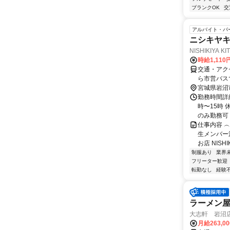
ブランクOK
交
アルバイト・パ
ニシキヤ
NISHIKIYA K
時給1,11
交通・アク
ら市営バス
宮城県岩沼
勤務時間詳細
時〜15時
のみ勤務可
仕事内容 
生メンバー
お店 NISHIK
制服あり
業界
フリーター歓迎
転勤なし
経験
ラーメン屋
大志軒 岩沼
月給263,0