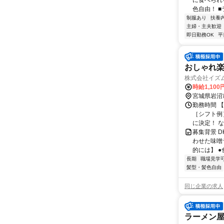
に食べられ
色自由！ ■
制服あり
扶養
主婦・主夫歓迎
即日勤務OK
平
おしゃれ楽
株式会社イズ
時給1,100
宮城県岩沼
勤務時間 【
［シフト例］
に決定！ な.
募集背景 
わせた味噌
的には】 ●
長期
職場見学
髪型・髪色自由
同じ企業の求人
ラーメン屋