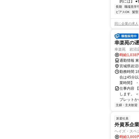
的には】 ●
長期
職場見学
ピアスOK
髪型
同じ企業の求人
幸楽苑の遅
幸楽苑 岩沼
時給1,038
通勤情報 
宮城県岩沼
勤務時間 1
合は45分
業時間】 ・平日
仕事内容 
します。 
ブレットか
主婦・主夫歓迎
派遣社員
外資系企
ヘイズ・スペ
時給3,000