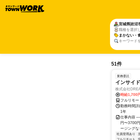
宮城県
岩沼
職種を選択
まかない・
キーワード
51件
業務委託
インサイ
株式会社DREA
時給1,700
フルリモー
勤務時間詳細
1年
仕事内容 ─
円〜370
ージングなし
社員登用あり
フルリモート