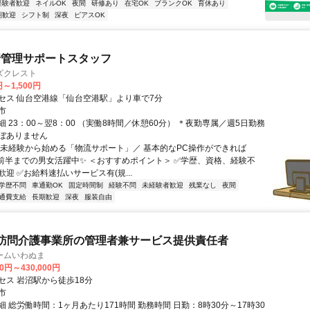
経験者歓迎
ネイルOK
夜間
研修あり
在宅OK
ブランクOK
育休あり
期歓迎
シフト制
深夜
ピアスOK
行管理サポートスタッフ
ズクレスト
円～1,500円
セス 仙台空港線「仙台空港駅」より車で7分
市
 23：00～翌8：00 （実働8時間／休憩60分） ＊夜勤専属／週5日勤務
ぼありません
＼未経験から始める「物流サポート」／ 基本的なPC操作ができれば
0代前半までの男女活躍中✨ ＜おすすめポイント＞ ✅学歴、資格、経験不
迎 ✅お給料速払いサービス有(規...
学歴不問
車通勤OK
固定時間制
経験不問
未経験者歓迎
残業なし
夜間
通費支給
長期歓迎
深夜
服装自由
訪問介護事業所の管理者兼サービス提供責任者
ームいわぬま
00円～430,000円
セス 岩沼駅から徒歩18分
市
 総労働時間：1ヶ月あたり171時間 勤務時間 日勤：8時30分～17時30