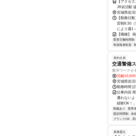
【アクセス】 JR岩沼駅 徒歩2
JR岩沼駅 
宮城県岩沼
【勤務日数】
翌朝8:30
により週1～2
【職種】 
変形労働時間制
有資格者歓迎
契約社員
交通警備
東洋ワークセ
日給10,00
宮城県岩沼
勤務時間 [日
仕事内容 
遭わないよ
経験OK！」
制服あり
業界
固定時間制
未
ブランクOK
昇
業務委託