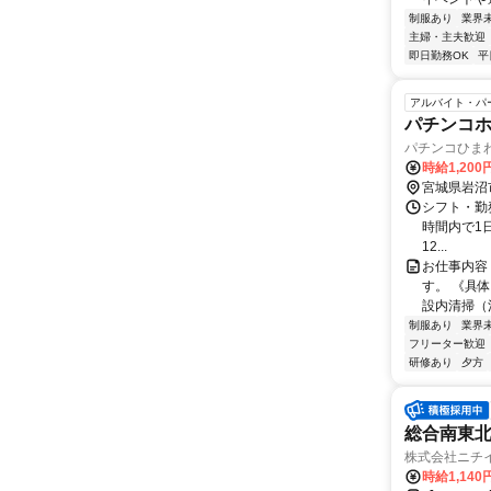
制服あり
業界
主婦・主夫歓迎
即日勤務OK
平
アルバイト・パ
パチンコ
パチンコひま
時給1,20
宮城県岩沼
シフト・勤務
時間内で1日3
12...
お仕事内容
す。 《具
設内清掃（消
制服あり
業界
フリーター歓迎
研修あり
夕方
総合南東北
株式会社ニチ
時給1,140