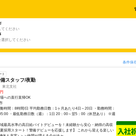
市
してください
事
を選択してください
条件保
ート
備スタッフ/夜勤
 東北支社
0円
現場への直行直帰OK
市
実働時間：8時間/日 平均勤務日数：1ヶ月あたり4日～20日 ・勤務時間：
00～05:00 ・最低勤務日数（週）：1日 20：00～翌5：00（休憩あり） ※週
地域最高水準の高日給バイトデビューを！未経験から安心・納得の高収
 【夏採用スタート！警備デビューを応援します】 これから迎える楽しい
休も充実♪ ＞＞仲間が増える今がチャ...