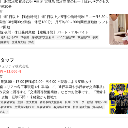
0分 ■住 所 宮城県 岩沼市 里の杜一丁目2-5 ■アクセス
徒歩20分
市
 週1日以上 【勤務時間】 週1日以上／変形労働時間制 日～土/16:30～
（実働13時間00分勤務・休憩180分） 月平均80～90時間程度勤務 シフト
回勤...
病院 夜間・休日受付業務 【雇用形態】 パート・アルバイト
週1日からOK
準夜勤
資格取得支援あり
バイク通勤OK
車通勤OK
夜間
制服貸与
交通費支給
深夜
スタッフ
キュリティ株式会社
0円～11,000円
市
勤]8:00～17:00 [夜勤]21:00～翌6:00 ＊現場により変動あり
県南エリアの各工事現場や駐車場にて、通行車両や歩行者が交通事故に
う安全に誘導する「交通誘導警備業務」などのお仕事です。 「警備未
 資格・経験不問！ 未経験から挑戦で...
未経験者歓迎
主婦・主夫歓迎
資格取得支援あり
長期
フリーター歓迎
学歴不問
経験者歓迎
交通費全額支給
経験者歓迎
有資格者歓迎
社会保険完備
賞与あり
給あり