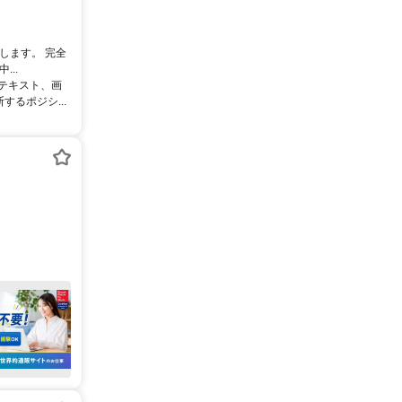
します。 完全
..
るテキスト、画
るポジシ...