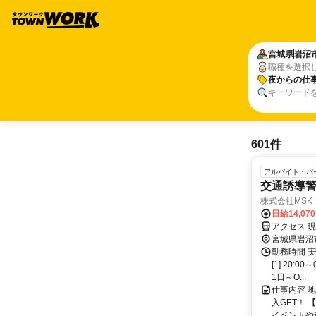
宮城県
岩沼
職種を選択
夜からの仕
キーワード
601件
アルバイト・パ
交通誘導警
株式会社MSK
日給14,07
アクセス 
宮城県岩沼
勤務時間 
[1] 20:
1日～O...
仕事内容 
入GET！
イベントや連