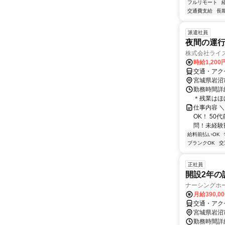
フルリモート
交通費支給
長
派遣社員
夜間の運
株式会社ライ
時給1,200
交通・アク
宮城県岩沼
勤務時間詳細
＊残業はほ
仕事内容 
OK！ 5
問！未経験歓
給料前払いOK
ブランクOK
交
正社員
開設2年の
ナーシングホ
月給390,0
交通・アク
宮城県岩沼
勤務時間詳細