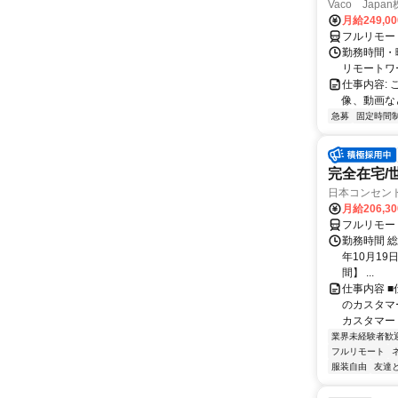
Vaco Japa
月給249,0
フルリモー
勤務時間・
リモートワ
仕事内容:
像、動画な
急募
固定時間
完全在宅/
日本コンセン
月給206,3
フルリモー
勤務時間 総
年10月19
間】 ...
仕事内容 
のカスタマ
カスタマー
業界未経験者歓
フルリモート
服装自由
友達