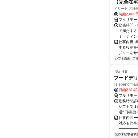
【完全在宅
メリービズ株
時給2,00
フルリモー
勤務時間・曜
で満たす方
ミーティングや
仕事内容:
する役割を
ジャーをサポ
シフト自由
フ
契約社員
フードデリ
Teleperform
月給218,4
フルリモー
勤務時間詳細
シフト制 1
週5日/実働8
仕事内容 ━
対応も約半
━━━━━━
業界未経験者歓