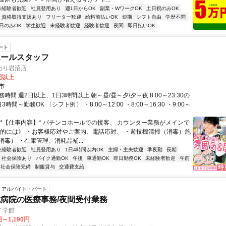
未経験者歓迎
社員登用あり
週1日からOK
副業・WワークOK
土日祝のみOK
資格取得支援あり
フリーター歓迎
給料前払いOK
短期
シフト自由
学歴不問
日のみOK
学生歓迎
未経験者歓迎
経験者歓迎
夜間
即日払いOK
ート
ホールスタッフ
わり岩沼店
0円以上
市
時間 週2日以上、1日3時間以上 朝～昼/昼～夕/夕～夜 8:00～23:30の
時間～勤務OK 〈シフト例〉 ・8:00～12:00 ・8:00～16:30 ・9:00～
 *【仕事内容】* パチンコホールでの接客、 カウンター業務がメインで
体的には》 ・お客様応対やご案内、電話応対、 ・遊技機清掃（消毒）施
毒） ・在庫管理、消耗品補...
未経験者歓迎
社員登用あり
1日4時間以内OK
主婦・主夫歓迎
準夜勤
長期
社会保険あり
バイク通勤OK
午後
車通勤OK
即日勤務OK
未経験者歓迎
午前
社会保険完備
制服貸与
交通費支給
アルバイト・パート
病院の医療事務/夜間受付業務
イ学館
円～1,190円