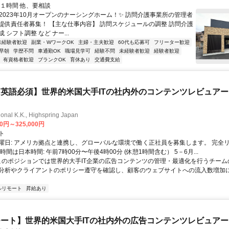
間１時間 他、要相談
✨2023年10月オープンのナーシングホーム！✨ 訪問介護事業所の管理者
提供責任者募集！ 【主な仕事内容】 訪問スケジュールの調整 訪問介護
 シフト調整 など ナー...
未経験者歓迎
副業・WワークOK
主婦・主夫歓迎
60代も応募可
フリーター歓迎
早朝
学歴不問
車通勤OK
職場見学可
経験不問
未経験者歓迎
経験者歓迎
有資格者歓迎
ブランクOK
育休あり
交通費支給
英語必須】世界的米国大手ITの社内外のコンテンツレビュア
ional K.K., Highspring Japan
00円～325,000円
ト
曜日: アメリカ拠点と連携し、グローバルな環境で働く正社員を募集します。 完全
時間は日本時間: 午前7時00分〜午後4時00分 (休憩1時間含む） 5－6月...
 このポジションでは世界的大手IT企業の広告コンテンツの管理・最適化を行うチー
分析やクライアントのポリシー遵守を確認し、顧客のウェブサイトへの流入数増加
ルリモート
昇給あり
ート】世界的米国大手ITの社内外の広告コンテンツレビュアー