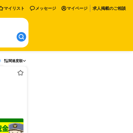
マイリスト
メッセージ
マイページ
求人掲載のご相談
存
関連度順