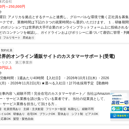
n株式会社
00円～250,000円
ト
曜日: アメリカを拠点とするチームと連携し、グローバルな環境で働く正社員を募集
ークです。 業務時間は下記の３つの就業時間から選択いただけます。 １．研修期間中.
 このポジションでは世界的大手IT企業のオンラインプラットフォーム上に投稿され
どのコンテンツを確認し、ガイドラインおよびポリシーに基づいて適切に管理・判断す
制
フルリモート
昇給あり
契約社員
世界的オンライン通販サイトのカスタマーサポート(受電)
トリクス 第三事業所
00円以上
ト
労働時間：1週あたり40時間 【入社日】 ・2026年10月1日(木) ・2026
日(月) ・2026年11月2日(月) ★選べる入社日！計70名採用予定 【勤務時
■仕事内容 ＼経験不問！完全在宅のカスタマーサポート／ 当社はAmazon
ー・サービス業務を請け負っている業者です。 当社の従業員として、
・サービス業務を担当して頂ける方...
迎
社員登用あり
主婦・主夫歓迎
フリーター歓迎
転勤なし
経験不問
ネイルOK
研修あり
在宅OK
ブランクOK
育休あり
シフト制
ピアスOK
と応募OK
髪型・髪色自由