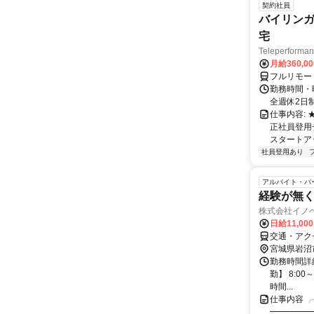
契約社員
バイリンガ
宅
Teleperfor
月給360,0
フルリモー
勤務時間・曜
全週休2日
仕事内容:
正社員登用
スタートア
社員登用あり
アルバイト・パ
経験が無
株式会社イノ
日給11,00
交通・アク
宮城県岩沼
勤務時間詳
勤】 8:00
時間...
仕事内容 
━━━━━━