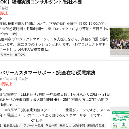
OK】経理実務コンサルタント/出社不要
式会社
0円以上
ト
日: 稼働可能な時間について、下記の条件を日中（9:00-19:00の間）
 * 最低想定時間：月50時間〜 ※プロジェクトにより変動 * 平日日中の
slack対...
 業務内容 プロジェクトマネージャーを支援しながら、業務を円滑に遂行
担います。 主に３つのミッションがあります。 (1)プロジェクトマネー
ートしつつ経理の実務業務 (...
ルリモート
在宅OK
バリーカスタマーサポート(完全在宅)受電業務
ance Japan株式会社
00円以上
ト
 実働時間：1日あたり8時間 平均勤務日数：1ヶ月あたり20日 〜 21日
日あたりの実働時間：最大8時間/日 ◆7～25時(可能な方は27時)の間で
時間のシフ...
━ 📅8月26日(水)在宅勤務スタート！━━ 受電がメインですが、メール
分！ 電話とメールのバランスよく働けるカスタマーサポートです♪
━━━━━━━━ 📋 仕事...
迎
社員登用あり
フリーター歓迎
学歴不問
転勤なし
経験不問
未経験者歓迎