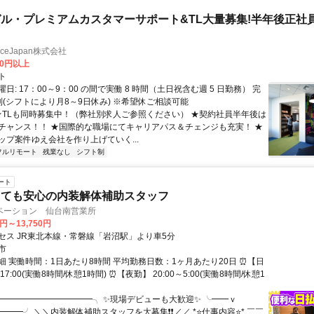
ル・プレミアムカスタマーサポート&TL大量募集!半年後正社
manceJapan株式会社
00円以上
ト
日: 17：00～9：00 の間で実働 8 時間（土日祝含む週 5 日勤務） 完
制(シフトにより月8～9日休み) ※希望休ご相談可能
 ★TLも同時募集中！（弊社別求人ご参照ください） ★契約社員半年後は
チャンス！！ ★国際的な職場にてキャリアパス＆チェンジも充実！ ★
ップ案件ゆえ会社を作り上げていく...
フルリモート
残業なし
シフト制
ート
くても安心の内装解体補助スタッフ
ベーション 仙台南営業所
0円～13,750円
セス JR東北本線・常磐線「岩沼駅」より車5分
市
細 実働時間：1日あたり8時間 平均勤務日数：1ヶ月あたり20日 ⏰【日
～17:00(実働8時間/休憩1時間) ⏰【夜勤】 20:00～5:00(実働8時間/休憩1
╭━━━━━━━━━━━╮ ✨現場デビューも大歓迎✨ ╰━━ｖ
━━╯ ＼＼内装解体補助スタッフを大募集❗❗／／ *⭐仕事内容⭐* ￣￣