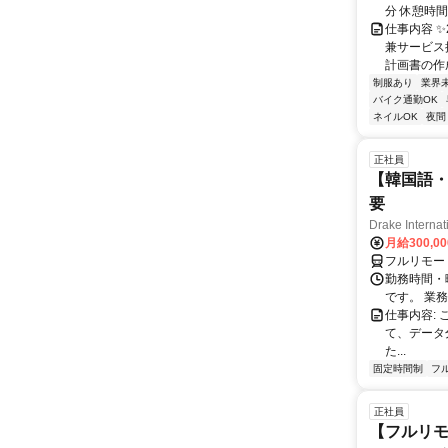
分 休憩時
仕事内容 
兼サービス
計画書の作成
制服あり
業界
バイク通勤OK
ネイルOK
夜間
正社員
【韓国語・
要
Drake Internat
月給300,0
フルリモー
勤務時間・
です。 業務
仕事内容:
て、データ
た...
固定時間制
フ
正社員
【フルリモ