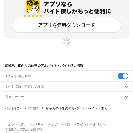
アプリを無料ダウンロード
宮城県、夜からの仕事のアルバイト・バイト求人情報
求人の詳細を表示
条件を追加・変更して検索
市区町村を追加・変更
関連キーワード
宮城県 夜からの仕事 夜勤
宮城県 夜からの仕事 深夜
宮城県 夜 仕事
宮城県
駅を追加・変更
バイトTOP
宮城県
夜からの仕事のアルバイト・バイト・求人
宮城県 昼からの仕事
宮城県 夜からの仕事 ひと
宮城県
すべて
仙台市
すべて
職種を追加・変更
JR東北本線(黒磯～利府・盛岡)
青葉区
宮城野区
若林区
太白区
泉区
越河駅
白石駅
東白石駅
北白川駅
大河原駅
船岡駅
槻木駅
岩沼駅
館腰駅
名取駅
飲食・フードサービス
ヘルプ・お問い合わせ
サイトマップ
利用規約・プライバシーポリシー
石巻市
塩竈市
気仙沼市
白石市
名取市
角田市
多賀城市
岩沼市
登米市
栗原市
特徴を追加・変更
南仙台駅
太子堂駅
長町駅
仙台駅
東仙台駅
岩切駅
新利府駅
利府駅
陸前山王駅
飲食・フードサービス
すべて
[企業]求人広告の掲載相談
東松島市
大崎市
富谷市
刈田郡
柴田郡
伊具郡
亘理郡
宮城郡
黒川郡
加美郡
遠田郡
国府多賀城駅
塩釜駅
松島駅
愛宕駅
品井沼駅
鹿島台駅
松山町駅
小牛田駅
田尻駅