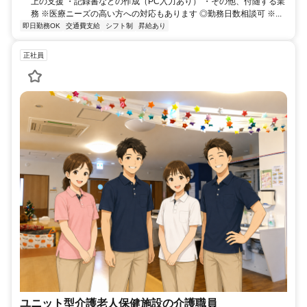
上の支援 ・記録書などの作成（PC入力あり） ・その他、付随する業
務 ※医療ニーズの高い方への対応もあります ◎勤務日数相談可 ※...
即日勤務OK
交通費支給
シフト制
昇給あり
正社員
ユニット型介護老人保健施設の介護職員