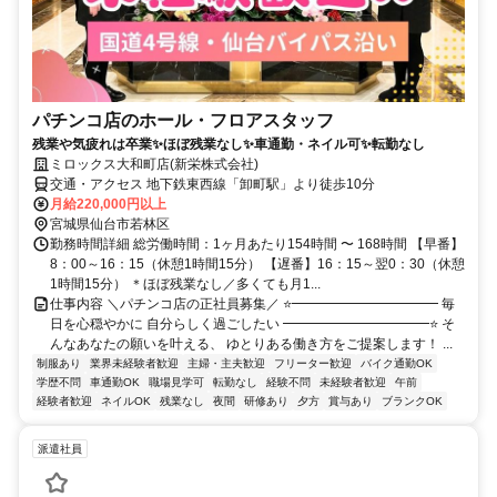
パチンコ店のホール・フロアスタッフ
残業や気疲れは卒業✨ほぼ残業なし✨車通勤・ネイル可✨転勤なし
ミロックス大和町店(新栄株式会社)
交通・アクセス 地下鉄東西線「卸町駅」より徒歩10分
月給220,000円以上
宮城県仙台市若林区
勤務時間詳細 総労働時間：1ヶ月あたり154時間 〜 168時間 【早番】
8：00～16：15（休憩1時間15分） 【遅番】16：15～翌0：30（休憩
1時間15分） ＊ほぼ残業なし／多くても月1...
仕事内容 ＼パチンコ店の正社員募集／ ⭐━━━━━━━━━━━ 毎
日を心穏やかに 自分らしく過ごしたい ━━━━━━━━━━━⭐ そ
んなあなたの願いを叶える、 ゆとりある働き方をご提案します！ ...
制服あり
業界未経験者歓迎
主婦・主夫歓迎
フリーター歓迎
バイク通勤OK
学歴不問
車通勤OK
職場見学可
転勤なし
経験不問
未経験者歓迎
午前
経験者歓迎
ネイルOK
残業なし
夜間
研修あり
夕方
賞与あり
ブランクOK
派遣社員