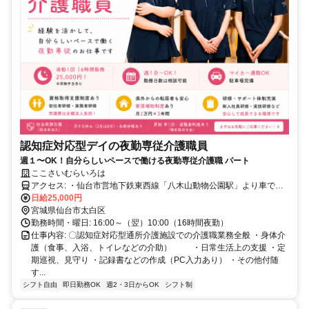
認知症対応型デイの夜勤専従介護職員
週１〜OK！自分らしいペースで働ける夜勤専従介護職 パート
ここさいむらいろは
アクセス: ・仙台市営地下鉄東西線「八木山動物公園駅」より車で約5
分（徒歩約18分） ・仙台市営バス「青山一丁目」バス停より徒歩約3
日給25,000円
宮城県仙台市太白区
分 ・仙台青山郵便局近く ※車（マイカー）・バイク・自転車通勤OK
勤務時間・曜日: 16:00～（翌）10:00（16時間夜勤）
仕事内容: 〇認知症対応型通所介護施設での介護職業務全般 ・身体介
護（食事、入浴、トイレなどの介助） ・日常生活上の支援 ・定
期巡視、見守り ・記録書などの作成（PC入力あり） ・その他付随
す...
シフト自由
即日勤務OK
週2・3日からOK
シフト制