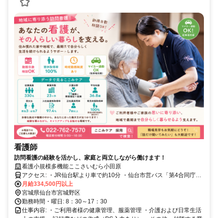
看護師
訪問看護の経験を活かし、家庭と両立しながら働けます！
看護小規模多機能ここさいむら小田原
アクセス: ・JR仙台駅より車で約10分 ・仙台市営バス「第4合同庁舎
前」バス停より徒歩約10分 ※車（マイカー）・バイク・自転車通勤
月給334,500円以上
OK
宮城県仙台市宮城野区
勤務時間・曜日: 8：30～17：30
仕事内容: ・ご利用者様の健康管理、服薬管理 ・介護および日常生活