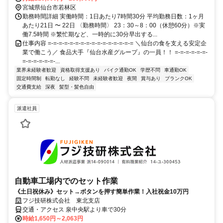
宮城県仙台市若林区
勤務時間詳細 実働時間：1日あたり7時間30分 平均勤務日数：1ヶ月
あたり21日 〜 22日 〈勤務時間〉 23：30～8：00（休憩60分）※実
働7.5時間 ※繁忙期など、一時的に30分早出する...
仕事内容 =-=-=-=-=-=-=-=-=-=-=-=-=-=-=-= ＼仙台の食を支える安定企
業で働こう／ 食品大手『仙台水産グループ』の一員！！ =-=-=-=-=-=-
=-=-=-=-=-=-...
業界未経験者歓迎
資格取得支援あり
バイク通勤OK
学歴不問
車通勤OK
固定時間制
転勤なし
経験不問
未経験者歓迎
夜間
賞与あり
ブランクOK
交通費支給
深夜
髪型・髪色自由
派遣社員
自動車工場内でのセット作業
《土日祝休み》セット→ボタンを押す簡単作業！入社祝金10万円
フジ技研株式会社 東北支店
交通・アクセス 泉中央駅より車で30分
時給1,650円～2,063円