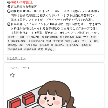
南北線 仙台（仙台市営）北6口徒歩約2分、仙台市営東西線 仙台（仙
時給1,438円以上
台市営）北6口徒歩約2分 あおば通駅徒歩2分、広瀬通駅徒歩3分
宮城県仙台市青葉区
勤務時間 0:00～5:00 ※1日2h～、週2日～OK ※勤務シフトや勤務時
間帯は面接で気軽にご相談ください！ ・シフトは自己申告制です。
基本は固定シフトですが、プライベートの予定や学校での試験...
仕事内容 ＼ここがポイント／ ■食事補助、割引制度あり！ └すき家の
お料理がお得に食べられる食事補助や はま寿司などグループで使え
る割引制度あり！ ■髪型、髪色自由！ ■ランクアップ制度でしっか...
制服あり
短期（3ヵ月以内）
扶養内勤務OK
社員登用あり
副業・WワークOK
1日4時間以内OK
土日祝のみOK
主婦・主夫歓迎
60代も応募可
フリーター歓迎
給料前払いOK
シフト自由
学歴不問
即日勤務OK
平日のみOK
学生歓迎
未経験者歓迎
経験者歓迎
夜間
研修あり
同じ企業の求人
アルバイト・パート