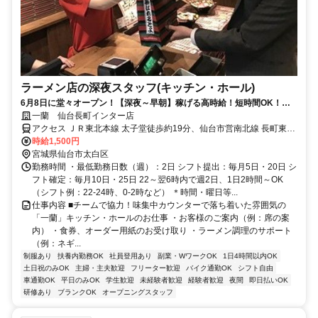
ラーメン店の深夜スタッフ(キッチン・ホール)
6月8日に堂々オープン！【深夜～早朝】稼げる高時給！短時間OK！ス
キマバイトも日払いも可・髪色自由！
一蘭 仙台長町インター店
アクセス ＪＲ東北本線 太子堂徒歩約19分、仙台市営南北線 長町東口
徒歩約21分、ＪＲ東北本線 長町東口徒歩約21分
時給1,500円
宮城県仙台市太白区
勤務時間 ・最低勤務日数（週）：2日 シフト提出：毎月5日・20日 シ
フト確定：毎月10日・25日 22～翌6時内で週2日、1日2時間～OK
（シフト例：22-24時、0-2時など） ＊時間・曜日等...
仕事内容 ■チームで協力！味集中カウンターで落ち着いた雰囲気の
「一蘭」キッチン・ホールのお仕事 ・お客様のご案内（例：席の案
内） ・食券、オーダー用紙のお受け取り ・ラーメン調理のサポート
（例：ネギ...
制服あり
扶養内勤務OK
社員登用あり
副業・WワークOK
1日4時間以内OK
土日祝のみOK
主婦・主夫歓迎
フリーター歓迎
バイク通勤OK
シフト自由
車通勤OK
平日のみOK
学生歓迎
未経験者歓迎
経験者歓迎
夜間
即日払いOK
研修あり
ブランクOK
オープニングスタッフ