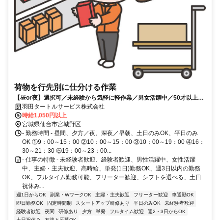
荷物を行先別に仕分ける作業
【昼or夜】選択可／未経験から気軽に軽作業／男女活躍中／50才以上活
躍中／未経験OK！／日払い・週払いOK！
羽田タートルサービス株式会社
時給1,050円以上
宮城県仙台市宮城野区
- 勤務時間 - 昼間、夕方／夜、深夜／早朝、土日のみOK、平日のみ
OK ①9：00～15：00 ②10：00～15：00 ③10：00～19：00 ④16：
30～21：30 ⑤19：00～23：00...
- 仕事の特徴 - 未経験者歓迎、経験者歓迎、男性活躍中、女性活躍
中、主婦・主夫歓迎、高時給、単発(1日)勤務OK、週3日以内の勤務
OK、フルタイム勤務可能、フリーター歓迎、シフトを選べる、土日
祝休み...
週1日からOK
副業・WワークOK
主婦・主夫歓迎
フリーター歓迎
車通勤OK
即日勤務OK
固定時間制
スタートアップ研修あり
平日のみOK
未経験者歓迎
経験者歓迎
夜間
研修あり
夕方
単発
フルタイム歓迎
週2・3日からOK
土日祝休み
友達と応募OK