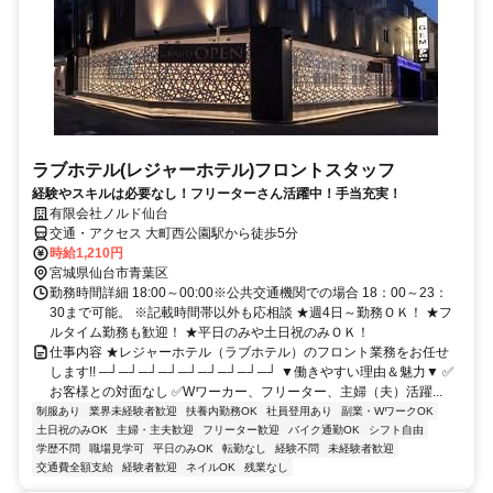
ラブホテル(レジャーホテル)フロントスタッフ
経験やスキルは必要なし！フリーターさん活躍中！手当充実！
有限会社ノルド仙台
交通・アクセス 大町西公園駅から徒歩5分
時給1,210円
宮城県仙台市青葉区
勤務時間詳細 18:00～00:00※公共交通機関での場合 18：00～23：
30まで可能。 ※記載時間帯以外も応相談 ★週4日～勤務ＯＫ！ ★フ
ルタイム勤務も歓迎！ ★平日のみや土日祝のみＯＫ！
仕事内容 ★レジャーホテル（ラブホテル）のフロント業務をお任せ
します!! ─┘─┘─┘─┘─┘─┘─┘─┘─┘ ▼働きやすい理由＆魅力▼ ✅
お客様との対面なし ✅Wワーカー、フリーター、主婦（夫）活躍...
制服あり
業界未経験者歓迎
扶養内勤務OK
社員登用あり
副業・WワークOK
土日祝のみOK
主婦・主夫歓迎
フリーター歓迎
バイク通勤OK
シフト自由
学歴不問
職場見学可
平日のみOK
転勤なし
経験不問
未経験者歓迎
交通費全額支給
経験者歓迎
ネイルOK
残業なし