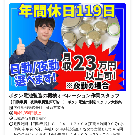
ボタン電池製造の機械オペレーション作業スタッフ
【日勤専属・夜勤専属選択可能！】 ボタン電池の製造スタッフ大募集！
ラクラク軽作業！未経験でもOK！
内外船舶株式会社 仙台営業所
時給1,350円以上
宮城県仙台市青葉区
勤務時間 【日勤専属】 ８：００～１７：００(実働８時間００分) 小
休憩時(午前15分、午後15分)も時給発生！ なので実働として８時間
分の時給になります 【夜勤専属】 ２４：００～翌９：００（実働...