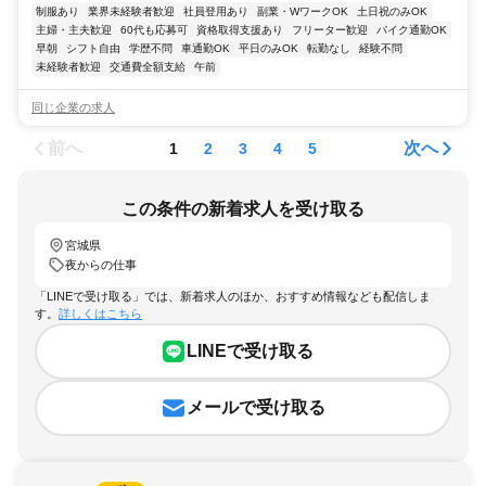
制服あり
業界未経験者歓迎
社員登用あり
副業・WワークOK
土日祝のみOK
主婦・主夫歓迎
60代も応募可
資格取得支援あり
フリーター歓迎
バイク通勤OK
早朝
シフト自由
学歴不問
車通勤OK
平日のみOK
転勤なし
経験不問
未経験者歓迎
交通費全額支給
午前
同じ企業の求人
前へ
次へ
1
2
3
4
5
この条件の新着求人を受け取る
宮城県
夜からの仕事
「LINEで受け取る」では、新着求人のほか、おすすめ情報なども配信しま
す。
詳しくはこちら
LINEで受け取る
メールで受け取る