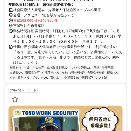
年間休日120日以上！超強化型老健で働く
社会医療法人康陽会 介護老人保健施設メープル小田原
交通・アクセス JR仙台駅から徒歩20分
月給162,600円～246,800円
宮城県仙台市青葉区
勤務時間詳細 実働時間：1日あたり7時間30分 平均勤務日数：1ヶ月
あたり18日 〜 21日 早番１ ７：００～１５：３０ （休憩６０分） 早
番２ ８：００～１６：３０ （休憩６０分） 早番３ ７：...
仕事内容 介護老人保健施設での介護業務全般です。 利用者さまの
「もう一度、自宅で暮らしたい」という思いを、多職種のチームで支
える仕事です。 食事・入浴・排せつ・移動などの日常生活の介助を
はじめ、レクリ...
制服あり
主婦・主夫歓迎
資格取得支援あり
バイク通勤OK
早朝
学歴不問
車通勤OK
職場見学可
住宅手当あり
午前
経験者歓迎
有資格者歓迎
研修あり
夕方
賞与あり
ブランクOK
育休あり
交通費支給
長期歓迎
シフト制
アルバイト・パート