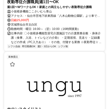
夜勤専従介護職員|週1日〜OK
週1回〜WワークもOK！家庭との両立もしやすい夜勤専従介護職
小規模多機能ここさいむら青山
アクセス: ・仙台市営地下鉄東西線「八木山動物公園駅」より車で約5
分（徒歩約18分） ・仙台市営バス「青山一丁目」バス停より徒歩約3
日給25,000円
宮城県仙台市太白区
分 ・仙台青山郵便局近く ※車（マイカー）・バイク・自転車通勤OK
勤務時間・曜日: 16:00～（翌）10:00（16時間夜勤）
仕事内容: 〇小規模多機能型居宅介護施設での介護業務全般 ・身体介
護（食事、入浴、トイレなどの介助） ・定期巡視、見送り ・記録書
などの作成（PC入力あり） ・その他、付随する業務 ☆夜勤専従☆ ...
シフト自由
即日勤務OK
週2・3日からOK
シフト制
業務委託