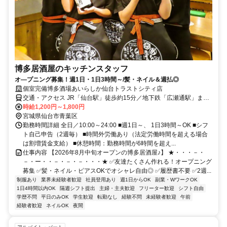
博多居酒屋のキッチンスタッフ
オ―プニング募集！週1日・1日3時間～/髪・ネイル＆週払◎
個室完備博多酒場あいらしか仙台トラストシティ店
交通・アクセス JR「仙台駅」徒歩約15分／地下鉄「広瀬通駅」また
は「青葉通一番町駅」徒歩約5分／バス停「一番町一丁目」徒歩約1分
時給1,200円～1,800円
宮城県仙台市青葉区
勤務時間詳細 全日／10:00～24:00 ■週1日～、 1日3時間～OK ■シフ
ト自己申告（2週毎） ■時間外労働あり（法定労働時間を超える場合
は割増賃金支給） ■休憩時間：勤務時間が6時間を超え...
仕事内容 【2026年8月中旬オープンの博多居酒屋♪】 ★・・・－・
－・ー・・－・－・－・・・★ ✅友達たくさん作れる！オープニング
募集 ✅髪・ネイル・ピアスOKでオシャレ自由◎ ✅履歴書不要 ✅2週...
制服あり
業界未経験者歓迎
社員登用あり
週1日からOK
副業・WワークOK
1日4時間以内OK
隔週シフト提出
主婦・主夫歓迎
フリーター歓迎
シフト自由
学歴不問
平日のみOK
学生歓迎
転勤なし
経験不問
未経験者歓迎
午前
経験者歓迎
ネイルOK
夜間