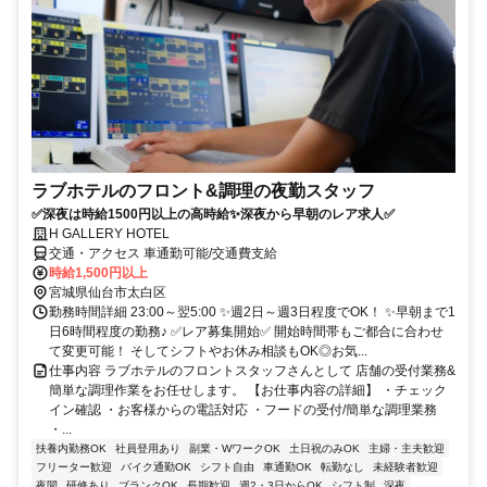
ラブホテルのフロント&調理の夜勤スタッフ
✅深夜は時給1500円以上の高時給✨深夜から早朝のレア求人✅
H GALLERY HOTEL
交通・アクセス 車通勤可能/交通費支給
時給1,500円以上
宮城県仙台市太白区
勤務時間詳細 23:00～翌5:00 ✨週2日～週3日程度でOK！ ✨早朝まで1
日6時間程度の勤務♪ ✅レア募集開始✅ 開始時間帯もご都合に合わせ
て変更可能！ そしてシフトやお休み相談もOK◎お気...
仕事内容 ラブホテルのフロントスタッフさんとして 店舗の受付業務&
簡単な調理作業をお任せします。 【お仕事内容の詳細】 ・チェック
イン確認 ・お客様からの電話対応 ・フードの受付/簡単な調理業務
・...
扶養内勤務OK
社員登用あり
副業・WワークOK
土日祝のみOK
主婦・主夫歓迎
フリーター歓迎
バイク通勤OK
シフト自由
車通勤OK
転勤なし
未経験者歓迎
夜間
研修あり
ブランクOK
長期歓迎
週2・3日からOK
シフト制
深夜