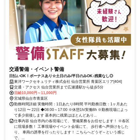
交通警備・イベント警備
日払いOK！ボーナスあり☆土日のみ/平日のみOK♪残業なし◎
東洋ワークセキュリティ株式会社 仙台営業所 青葉区エリア[404]
交通・アクセス 仙台営業所まで広瀬通駅から徒歩5分
日給10,000円～11,000円
宮城県仙台市青葉区
勤務時間詳細 実働時間：1日あたり8時間 平均勤務日数：1ヶ月あた
り12日 〜 22日 ◆08:00～17:00 ※休憩1h/実働8h ※勤務現場によっ
て多少前後します 基本的に残業はほとんどあり...
仕事内容 仙台市内の各現場にて、 警備業務をお任せします！ ※各区
に現場多数！ 工事現場やイベント会場にて、 歩行者へ声掛けをした
り、 車両の誘導を行ったりします！ こちらへどうぞ～という感じ
で、...