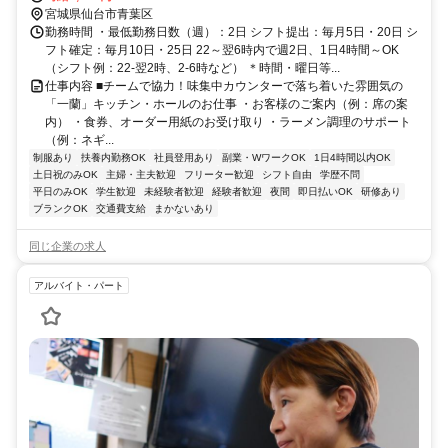
レベータ出入口徒歩約2分
宮城県仙台市青葉区
勤務時間 ・最低勤務日数（週）：2日 シフト提出：毎月5日・20日 シ
フト確定：毎月10日・25日 22～翌6時内で週2日、1日4時間～OK
（シフト例：22-翌2時、2-6時など） ＊時間・曜日等...
仕事内容 ■チームで協力！味集中カウンターで落ち着いた雰囲気の
「一蘭」キッチン・ホールのお仕事 ・お客様のご案内（例：席の案
内） ・食券、オーダー用紙のお受け取り ・ラーメン調理のサポート
（例：ネギ...
制服あり
扶養内勤務OK
社員登用あり
副業・WワークOK
1日4時間以内OK
土日祝のみOK
主婦・主夫歓迎
フリーター歓迎
シフト自由
学歴不問
平日のみOK
学生歓迎
未経験者歓迎
経験者歓迎
夜間
即日払いOK
研修あり
ブランクOK
交通費支給
まかないあり
同じ企業の求人
アルバイト・パート