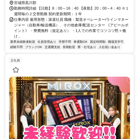
宮城県黒川郡
勤務時間詳細 【日勤】8：00～16：40 【夜勤】20：00～4：40 ※１
週間毎の２交替勤務 契約更新期間：１年
仕事内容 雇用形態：派遣社員 職種：製造オペレーター/ラインマネー
ジャー（自動車/輸送機器）、その他倉庫/配送センター 《アピールポ
イント》 ・寮費無料（規定あり） ・1人での作業でコツコツ黙々働
け...
業界未経験者歓迎
社員登用あり
学歴不問
車通勤OK
固定時間制
職場見学可
経験不問
ブランクOK
交通費支給
長期歓迎
寮・社宅あり
入社祝い金あり
正社員