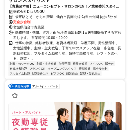
サロンスタイリスト
【青葉区本町】ニューコンセプト・サロンOPEN！／業務委託スタイリ
スト募集／高還元！／自由出勤！／教育報酬あり！
株式会社D ia UNGU
- 最寄駅とそこからの距離 - 仙台市営南北線 勾当台公園 徒歩 5分 仙台
市営南北線 広瀬通 徒歩 8分 仙石線 あおば通 徒歩 6分
完全歩合制
宮城県仙台市青葉区
- 勤務時間 - 昼間、夕方／夜 完全自由出勤制 1日9時間稼働できる方歓
迎します。 営業時間 10:00～20:00
- 仕事の特徴 - 経験者歓迎、有資格者歓迎、学歴不問、男性活躍中、
女性活躍中、主婦・主夫歓迎、子育て中のスタッフ在籍、歩合給、長
期勤務歓迎、フルタイム勤務可能、短時間勤務可能、シフトを選べ
る、副業・...
副業・WワークOK
主婦・主夫歓迎
学歴不問
経験者歓迎
ネイルOK
駅ナカ
有資格者歓迎
ブランクOK
オープニングスタッフ
長期歓迎
完全歩合制
フルタイム歓迎
駅近5分以内
ピアスOK
服装自由
髪型・髪色自由
アルバイト・パート