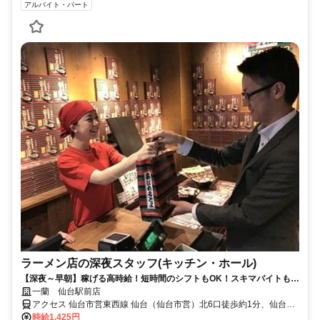
アルバイト・パート
ラーメン店の深夜スタッフ(キッチン・ホール)
【深夜～早朝】稼げる高時給！短時間のシフトもOK！スキマバイトも日
払いも可・髪色自由！
一蘭 仙台駅前店
アクセス 仙台市営東西線 仙台（仙台市営）北6口徒歩約1分、仙台市
営南北線 仙台（仙台市営）北6口徒歩約1分、ＪＲ仙石線 あおば通エ
時給1,425円