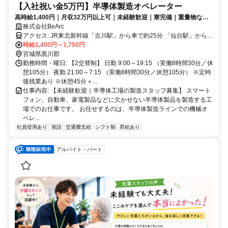
【入社祝い金5万円】半導体製造オペレーター
高時給1,400円｜月収32万円以上可｜未経験歓迎｜寮完備｜重量物なし
｜履歴書不要｜年間休日122日
株式会社BeArc
アクセス: JR東北新幹線「古川駅」から車で約25分 「仙台駅」から車
時給1,400円～1,750円
で60分 東北自動車道「大衡IC」を降りて車で約10分 無料駐車場完備
宮城県黒川郡
勤務時間・曜日: 【2交替制】 日勤 9:00～19:15 （実働8時間30分／休
憩105分） 夜勤 21:00～7:15 （実働8時間30分／休憩105分） ※定時
後残業あり ※休憩45分＋...
仕事内容: 【未経験歓迎｜半導体工場の製造スタッフ募集】 スマート
フォン、自動車、家電製品などに欠かせない半導体製品を製造する工
場でのお仕事です。 お任せするのは、半導体製造ラインでの機械オ
ペレ...
社員登用あり
英語
交通費支給
シフト制
昇給あり
アルバイト・パート