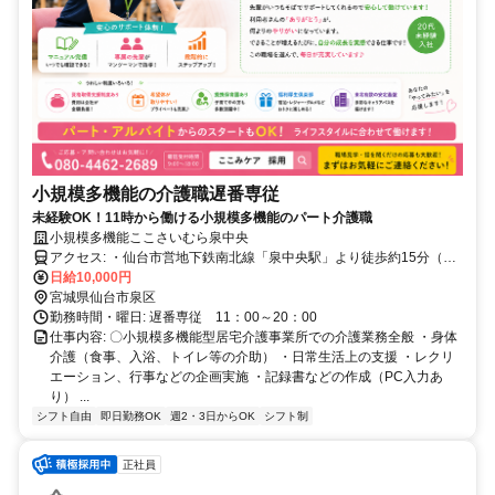
小規模多機能の介護職遅番専従
未経験OK！11時から働ける小規模多機能のパート介護職
小規模多機能ここさいむら泉中央
アクセス: ・仙台市営地下鉄南北線「泉中央駅」より徒歩約15分（車
で約5分） ・仙台市営バス「野村」バス停より徒歩約3分 ・泉総合運
日給10,000円
宮城県仙台市泉区
動場近く ※車（マイカー）・バイク・自転車通勤OK
勤務時間・曜日: 遅番専従 11：00～20：00
仕事内容: 〇小規模多機能型居宅介護事業所での介護業務全般 ・身体
介護（食事、入浴、トイレ等の介助） ・日常生活上の支援 ・レクリ
エーション、行事などの企画実施 ・記録書などの作成（PC入力あ
り） ...
シフト自由
即日勤務OK
週2・3日からOK
シフト制
正社員