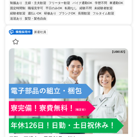
制服あり
主婦・主夫歓迎
フリーター歓迎
バイク通勤OK
学歴不問
車通勤OK
固定時間制
職場見学可
平日のみOK
転勤なし
経験不問
未経験者歓迎
経験者歓迎
週払いOK
研修あり
ブランクOK
長期歓迎
フルタイム歓迎
送迎あり
髪型・髪色自由
派遣社員