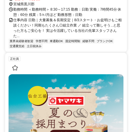
31分 ・JR東北本線 品井沼駅から車で27分
宮城県黒川郡
勤務時間 ＜勤務時間＞ 8:30～17:15 勤務：日勤 実働：7時間45分 休
憩：60分 残業：5ｈ/月ほど 勤務形態：日勤
仕事内容 日勤｜大量募集＆長期安定｜8/3スタート・お盆明けもご相
談ください！同期もたくさん◎組立作業 ／ 組立って難しそう...と思
った方もご安心を！ 実は今活躍している当社の先輩スタッフさん
た...
業界未経験者歓迎
学歴不問
車通勤OK
固定時間制
経験不問
ブランクOK
交通費支給
土日祝休み
正社員