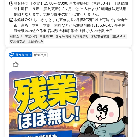
就業時間 【夕勤】15:00～翌0:00 ※実働8時間（休憩60分） 【勤務期
間】即日～長期 【契約更新】2ヶ月ごと ※入社より2週間は法定試用
期間となります。試用期間中の給与は変わりません。
未経験OK！しっかりとした研修あり♪月収30万円以上可能です☆仙台
市、富谷、大和、大衡、利府などから通勤可能！/1863-C-03 半導体
製造装置の組立作業 宮城県大和町 派遣社員 求人の特徴 土日...
制服あり
学歴不問
車通勤OK
固定時間制
職場見学可
未経験者歓迎
週払いOK
交通費支給
土日祝休み
派遣社員