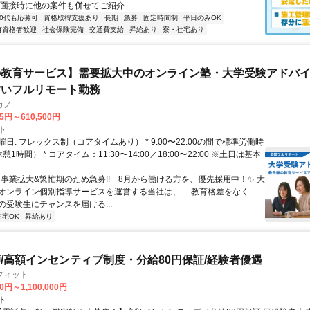
面接時に他の案件も併せてご紹介...
60代も応募可
資格取得支援あり
長期
急募
固定時間制
平日のみOK
有資格者歓迎
社会保険完備
交通費支給
昇給あり
寮・社宅あり
教育サービス】需要拡大中のオンライン塾・大学受験アドバイザ
すいフルリモート勤務
カノ
75円～610,500円
ト
日: フレックス制（コアタイムあり） * 9:00〜22:00の間で標準労働時
1時間） * コアタイム：11:30〜14:00／18:00〜22:00 ※土日は基本
✨️事業拡大&繁忙期のため急募!! 8月から働ける方を、優先採用中！✨️ 大
オンライン個別指導サービスを運営する当社は、 「教育格差をなく
の受験生にチャンスを届ける...
在宅OK
昇給あり
/高額インセンティブ制度・分給80円保証/経験者優遇
フィット
0円～1,100,000円
ト