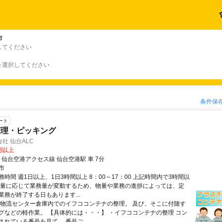
市
してください
を選択してください
条件保
ート
整理・ピッキング
社 仙台ALC
5円以上
 仙台空港アクセス線 仙台空港駅 車 7分
市
時間 週1日以上、1日3時間以上 8：00～17：00 上記時間内で3時間以
物量に応じて業務量が変動するため、物量や業務の進捗によっては、定
業務が終了する日もあります...
 物流センター倉庫内でのイフココンテナの整理。 及び、そこに付随す
グなどの軽作業。 【具体的には・・・】 ・イフココンテナの整理 コン
れている番号を見て、 番号ご...