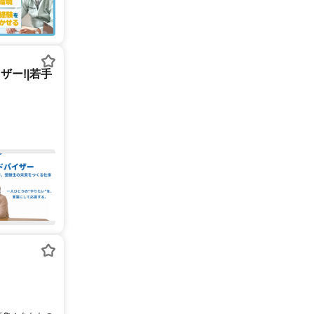
ー!|若手