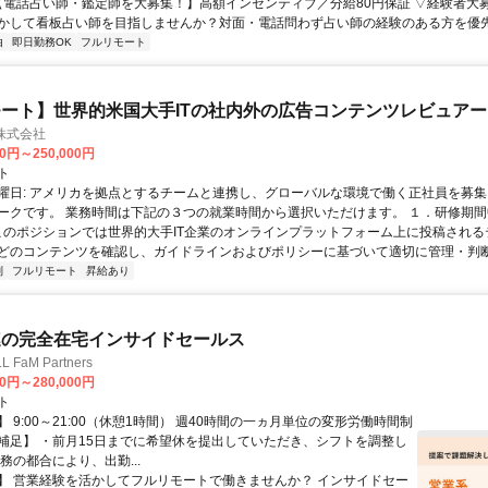
 【電話占い師・鑑定師を大募集！】高額インセンティブ／分給80円保証 ▽経験者大
かして看板占い師を目指しませんか？対面・電話問わず占い師の経験のある方を優先し
由
即日勤務OK
フルリモート
ート】世界的米国大手ITの社内外の広告コンテンツレビュアー
n株式会社
00円～250,000円
ト
曜日: アメリカを拠点とするチームと連携し、グローバルな環境で働く正社員を募集
ークです。 業務時間は下記の３つの就業時間から選択いただけます。 １．研修期間中.
 このポジションでは世界的大手IT企業のオンラインプラットフォーム上に投稿され
どのコンテンツを確認し、ガイドラインおよびポリシーに基づいて適切に管理・判断す
制
フルリモート
昇給あり
連の完全在宅インサイドセールス
FaM Partners
00円～280,000円
ト
 9:00～21:00（休憩1時間） 週40時間の一ヵ月単位の変形労働時間制
補足】 ・前月15日までに希望休を提出していただき、シフトを調整し
務の都合により、出勤...
】 営業経験を活かしてフルリモートで働きませんか？ インサイドセー