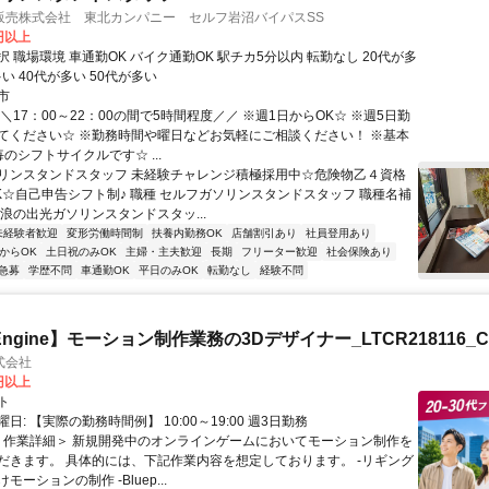
販売株式会社 東北カンパニー セルフ岩沼バイパスSS
5円以上
 職場環境 車通勤OK バイク通勤OK 駅チカ5分以内 転勤なし 20代が多
多い 40代が多い 50代が多い
市
＼17：00～22：00の間で5時間程度／／ ※週1日からOK☆ ※週5日勤
てください☆ ※勤務時間や曜日などお気軽にご相談ください！ ※基本
のシフトサイクルです☆ ...
リンスタンドスタッフ 未経験チャレンジ積極採用中☆危険物乙４資格
K☆自己申告シフト制♪ 職種 セルフガソリンスタンドスタッフ 職種名補
浪の出光ガソリンスタンドスタッ...
未経験者歓迎
変形労働時間制
扶養内勤務OK
店舗割引あり
社員登用あり
からOK
土日祝のみOK
主婦・主夫歓迎
長期
フリーター歓迎
社会保険あり
急募
学歴不問
車通勤OK
平日のみOK
転勤なし
経験不問
l Engine】モーション制作業務の3Dデザイナー_LTCR218116_C
式会社
0円以上
ト
日: 【実際の勤務時間例】 10:00～19:00 週3日勤務
 ＜作業詳細＞ 新規開発中のオンラインゲームにおいてモーション制作を
だきます。 具体的には、下記作業内容を想定しております。 -リギング
ーションの制作 -Bluep...