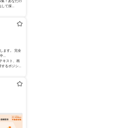
募集！あなたの
て採...
します。 完全
..
るテキスト、画
るポジシ...