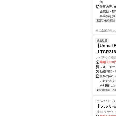
須
仕事内容:
企業数・顧
ル業務を担当い
変形労働時間制
同じ企業の求人
派遣社員
【Unre
_LTCR21
レバテック株
時給3,01
フルリモー
勤務時間・曜
仕事内容:
いただきます
を利用した各
固定時間制
フ
アルバイト・パ
【フルリモ
(株)エクサウ