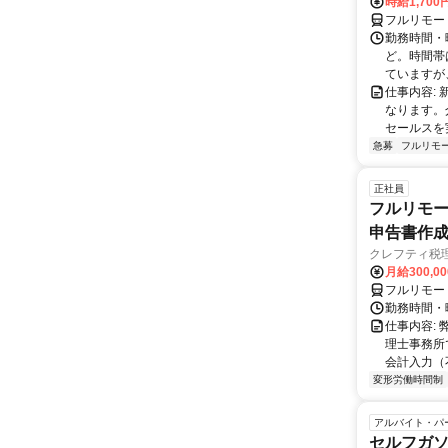
時給1,700
フルリモー
勤務時間・曜日
ど。時間帯
ていますが、
仕事内容:
なります。
セールスを
急募
フルリモ
正社員
フルリモー
申告書作
クレフティ税
月給300,0
フルリモー
勤務時間・曜日
仕事内容:
理士事務所
会計入力（
変形労働時間制
アルバイト・パ
セルフガ