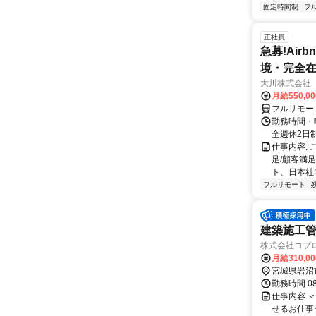
固定時間制
フ
正社員
急募!Airbn
境・完全在
大川株式会社
月給550,0
フルリモー
勤務時間・曜
全週休2日
仕事内容:
足/顧客満
ト、日本社
フルリモート
建築施工管
株式会社コプ
月給310,0
宮城県岩沼
勤務時間 08
仕事内容 
せるお仕事