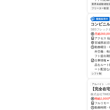
業界未経験者歓
フリーター歓迎
コンビニ
SBSフレッ
月給260,0
アクセス 
宮城県岩沼
勤務曜日・時
外労働：有(
フト提出期限
仕事情報 
品をルート
ート配送な
シフト制
アルバイト・パ
【完全在
株式会社TIME
時給2,000
フルリモー
勤務時間・