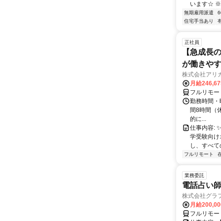
います☆ ※
無期雇用派遣
住宅手当あり
正社員
【急成長の
が働きや
株式会社アリ
月給246,6
フルリモー
勤務時間・曜
間8時間（休憩
的に...
仕事内容: 
学受験向け
し、すべて
フルリモート
業務委託
電話占い師
株式会社グラ
月給200,00
フルリモー