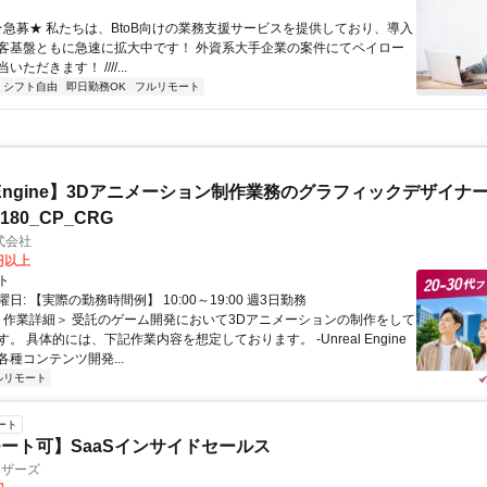
 ★急募★ 私たちは、BtoB向けの業務支援サービスを提供しており、導入
客基盤ともに急速に拡大中です！ 外資系大手企業の案件にてペイロー
ただきます！ ////...
シフト自由
即日勤務OK
フルリモート
al Engine】3Dアニメーション制作業務のグラフィックデザイナ
8180_CP_CRG
式会社
0円以上
ト
日: 【実際の勤務時間例】 10:00～19:00 週3日勤務
 ＜作業詳細＞ 受託のゲーム開発において3Dアニメーションの制作をして
。 具体的には、下記作業内容を想定しております。 -Unreal Engine
種コンテンツ開発...
ルリモート
ート
ート可】SaaSインサイドセールス
ィザーズ