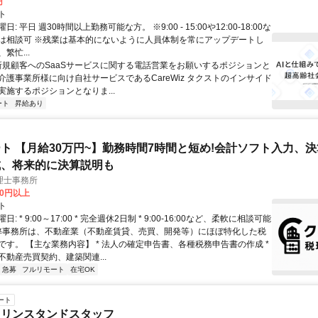
円
ト
: 平日 週30時間以上勤務可能な方。 ※9:00 - 15:00や12:00-18:00な
は相談可 ※残業は基本的にないように人員体制を常にアップデートし
繁忙...
 新規顧客へのSaaSサービスに関する電話営業をお願いするポジションと
介護事業所様に向け自社サービスであるCareWiz タクストのインサイド
実施するポジションとなりま...
ート
昇給あり
ト 【月給30万円~】勤務時間7時間と短め!会計ソフト入力、
成、将来的に決算説明も
理士事務所
00円以上
ト
: * 9:00～17:00 * 完全週休2日制 * 9:00-16:00など、柔軟に相談可能
 弊事務所は、不動産業（不動産賃貸、売買、開発等）にほぼ特化した税
です。 【主な業務内容】 * 法人の確定申告書、各種税務申告書の作成 *
不動産売買契約、建築関連...
急募
フルリモート
在宅OK
ート
ソリンスタンドスタッフ