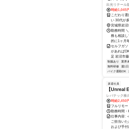
出光リテール
時給1,04
こだわり選択
い 30代が
宮城県岩沼
勤務時間 ＼
務も相談し
的に1ヶ月毎
セルフガソ
があればO
足 岩沼市藤
制服あり
業界
無料研修
週1日
バイク通勤OK
派遣社員
【Unrea
レバテック株
時給2,45
フルリモー
勤務時間・曜
仕事内容:
ご担当いた
および手付けモ