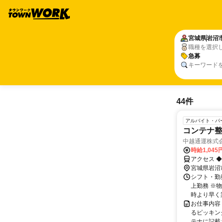
宮城県
岩沼
職種を選択
急募
キーワード
44件
アルバイト・パ
コンテナ
中越通運株式会
時給1,04
アクセス ◆
宮城県岩沼
シフト・勤務
上勤務 ※
時より早く
お仕事内容
るピッキン
テナに記載さ