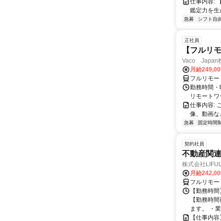
仕事内容:
鑑定力を生
急募
シフト自
正社員
【フルリモ
Vaco Japa
月給249,0
フルリモー
勤務時間・
リモートワ
仕事内容:
像、動画な
急募
固定時間
契約社員
不動産関
株式会社LIFULL 
月給242,0
フルリモー
【勤務時間】
【勤務時間
ます。 ・業
【仕事内容