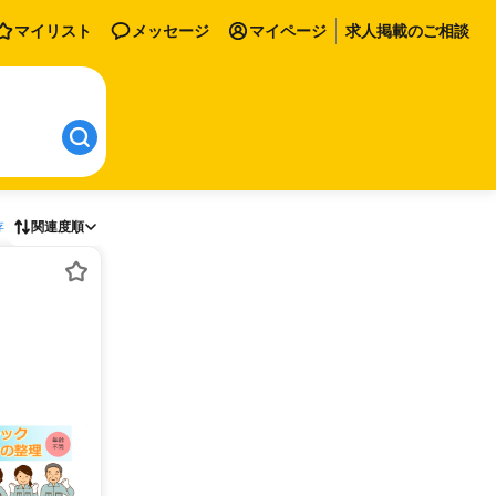
マイリスト
メッセージ
マイページ
求人掲載のご相談
存
関連度順