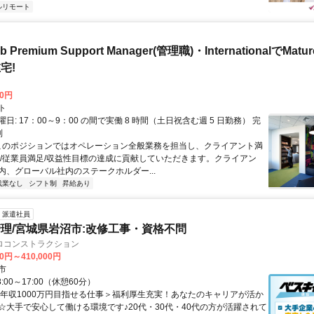
ルリモート
b Premium Support Manager(管理職)・InternationalでMa
宅!
00円
ト
日: 17：00～9：00 の間で実働 8 時間（土日祝含む週 5 日勤務） 完
制
 このポジションではオペレーション全般業務を担当し、クライアント満
足/従業員満足/収益性目標の達成に貢献していただきます。クライアン
内、グローバル社内のステークホルダー...
残業なし
シフト制
昇給あり
派遣社員
理/宮城県岩沼市:改修工事・資格不問
ロコンストラクション
00円～410,000円
市
:00～17:00（休憩60分）
＜年収1000万円目指せる仕事＞福利厚生充実！あなたのキャリアが活か
☆大手で安心して働ける環境です♪20代・30代・40代の方が活躍されて