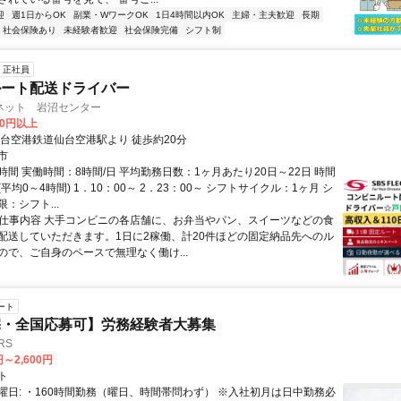
迎
週1日からOK
副業・WワークOK
1日4時間以内OK
主婦・主夫歓迎
長期
社会保険あり
未経験者歓迎
社会保険完備
シフト制
正社員
ルート配送ドライバー
クネット 岩沼センター
00円以上
仙台空港鉄道仙台空港駅より 徒歩約20分
市
間 実働時間：8時間/日 平均勤務日数：1ヶ月あたり20日～22日 時間
平均0～4時間) 1．10：00～ 2．23：00～ シフトサイクル：1ヶ月 シ
：シフト...
● 仕事内容 大手コンビニの各店舗に、お弁当やパン、スイーツなどの食
配送していただきます。1日に2稼働、計20件ほどの固定納品先へのル
ので、ご自身のペースで無理なく働け...
ート
宅・全国応募可】労務経験者大募集
RS
円～2,600円
ト
曜日: ・160時間勤務（曜日、時間帯問わず） ※入社初月は日中勤務必